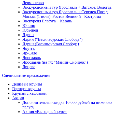
Лермонтово
Экскурсионный тур Ярославль + Вятское, Вологда
Экскурсионный тур Ярославль + Сергиев Посад,
Москва (1 ночь), Ростов Великий - Кострома
Экскурсия Елабуга + Казань
Юрино
Юрьевец
Ядрин
Ядрин ("Васильсурская Слобода")
Ядрин (Васильсурская Слобода)
Якутск
Яр-Сале
Ярославль
Ярославль (на т/х "Мамин-Сибиряк")
Ярцево
Специальные предложения
Дешевые круизы
Горящие круизы
Круизы с кэшбэком
Акции
Дополнительная скидка 10 000 рублей на нижнюю
палубу!
Акция «Выгодный курс»