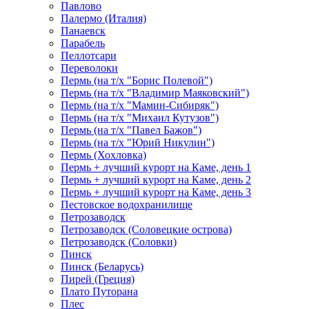
Павлово
Палермо (Италия)
Панаевск
Парабель
Пеллотсари
Переволоки
Пермь (на т/х "Борис Полевой")
Пермь (на т/х "Владимир Маяковский")
Пермь (на т/х "Мамин-Сибиряк")
Пермь (на т/х "Михаил Кутузов")
Пермь (на т/х "Павел Бажов")
Пермь (на т/х "Юрий Никулин")
Пермь (Хохловка)
Пермь + лучший курорт на Каме, день 1
Пермь + лучший курорт на Каме, день 2
Пермь + лучший курорт на Каме, день 3
Пестовское водохранилище
Петрозаводск
Петрозаводск (Соловецкие острова)
Петрозаводск (Соловки)
Пинск
Пинск (Беларусь)
Пирей (Греция)
Плато Путорана
Плес