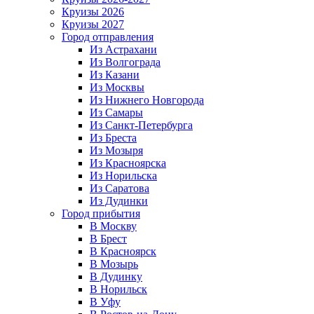
Круизы 2026
Круизы 2027
Город отправления
Из Астрахани
Из Волгограда
Из Казани
Из Москвы
Из Нижнего Новгорода
Из Самары
Из Санкт-Петербурга
Из Бреста
Из Мозыря
Из Красноярска
Из Норильска
Из Саратова
Из Дудинки
Город прибытия
В Москву
В Брест
В Красноярск
В Мозырь
В Дудинку
В Норильск
В Уфу