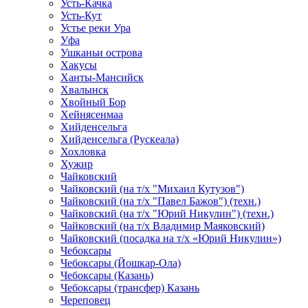
Усть-Качка
Усть-Кут
Устье реки Ура
Уфа
Ушканьи острова
Хакусы
Ханты-Мансийск
Хвалынск
Хвойный Бор
Хейнясенмаа
Хийденсельга
Хийденсельга (Рускеала)
Хохловка
Хужир
Чайковский
Чайковский (на т/х "Михаил Кутузов")
Чайковский (на т/х "Павел Бажов") (техн.)
Чайковский (на т/х "Юрий Никулин") (техн.)
Чайковский (на т/х Владимир Маяковский)
Чайковский (посадка на т/х «Юрий Никулин»)
Чебоксары
Чебоксары (Йошкар-Ола)
Чебоксары (Казань)
Чебоксары (трансфер) Казань
Череповец