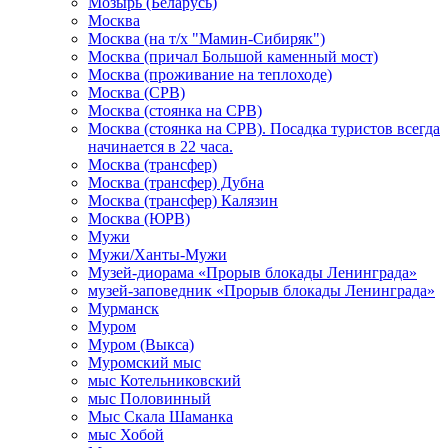
Мозырь (Беларусь)
Москва
Москва (на т/х "Мамин-Сибиряк")
Москва (причал Большой каменный мост)
Москва (проживание на теплоходе)
Москва (СРВ)
Москва (стоянка на СРВ)
Москва (стоянка на СРВ). Посадка туристов всегда
начинается в 22 часа.
Москва (трансфер)
Москва (трансфер) Дубна
Москва (трансфер) Калязин
Москва (ЮРВ)
Мужи
Мужи/Ханты-Мужи
Музей-диорама «Прорыв блокады Ленинграда»
музей-заповедник «Прорыв блокады Ленинграда»
Мурманск
Муром
Муром (Выкса)
Муромский мыс
мыс Котельниковский
мыс Половинный
Мыс Скала Шаманка
мыс Хобой