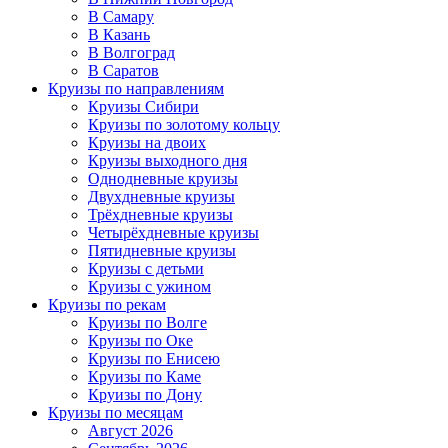
В Самару
В Казань
В Волгоград
В Саратов
Круизы по направлениям
Круизы Сибири
Круизы по золотому кольцу
Круизы на двоих
Круизы выходного дня
Однодневные круизы
Двухдневные круизы
Трёхдневные круизы
Четырёхдневные круизы
Пятидневные круизы
Круизы с детьми
Круизы с ужином
Круизы по рекам
Круизы по Волге
Круизы по Оке
Круизы по Енисею
Круизы по Каме
Круизы по Дону
Круизы по месяцам
Август 2026