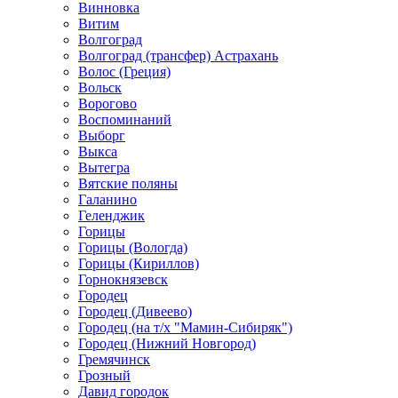
Винновка
Витим
Волгоград
Волгоград (трансфер) Астрахань
Волос (Греция)
Вольск
Ворогово
Воспоминаний
Выборг
Выкса
Вытегра
Вятские поляны
Галанино
Геленджик
Горицы
Горицы (Вологда)
Горицы (Кириллов)
Горнокнязевск
Городец
Городец (Дивеево)
Городец (на т/х "Мамин-Сибиряк")
Городец (Нижний Новгород)
Гремячинск
Грозный
Давид городок