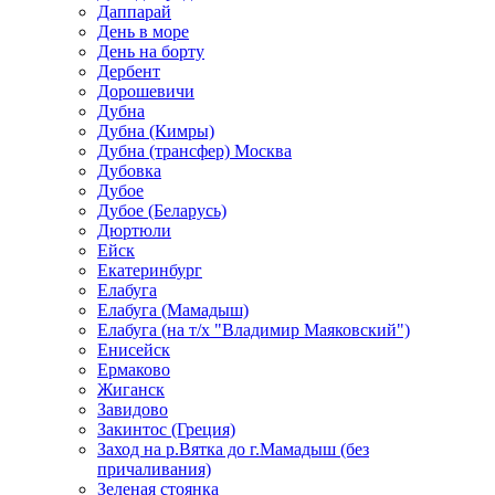
Даппарай
День в море
День на борту
Дербент
Дорошевичи
Дубна
Дубна (Кимры)
Дубна (трансфер) Москва
Дубовка
Дубое
Дубое (Беларусь)
Дюртюли
Ейск
Екатеринбург
Елабуга
Елабуга (Мамадыш)
Елабуга (на т/х "Владимир Маяковский")
Енисейск
Ермаково
Жиганск
Завидово
Закинтос (Греция)
Заход на р.Вятка до г.Мамадыш (без
причаливания)
Зеленая стоянка