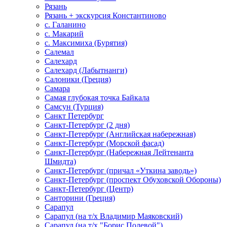
Рязань
Рязань + экскурсия Константиново
с. Галанино
с. Макарий
с. Максимиха (Бурятия)
Салемал
Салехард
Салехард (Лабытнанги)
Салоники (Греция)
Самара
Самая глубокая точка Байкала
Самсун (Турция)
Санкт Петербург
Санкт-Петербург (2 дня)
Санкт-Петербург (Английская набережная)
Санкт-Петербург (Морской фасад)
Санкт-Петербург (Набережная Лейтенанта
Шмидта)
Санкт-Петербург (причал «Уткина заводь»)
Санкт-Петербург (проспект Обуховской Обороны)
Санкт-Петербург (Центр)
Санторини (Греция)
Сарапул
Сарапул (на т/х Владимир Маяковский)
Сарапул (на т/х "Борис Полевой")