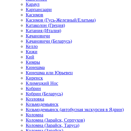
Караул
Карпансаари
Касимов
Касимов (Гусь-Железный/Елатьма)
Катаколон (Греция)
Катания (Италия)
Качановичи
Качановичи (Беларусь)
Келло
Кижи
Кий
Кимры
Кинешма
Кинешма или Юрьевец
Киренск
Климецкий Нос
Кобрин
Кобрин (Беларусь)
Козловка
Козьмодемьянск
Козьмодемьянск (автобусная экскурсия в Ядрин)
Коломна
Коломна (Зарайск, Серпухов)
Коломна (Зарайск, Таруса)
Коломна (Зарайск)