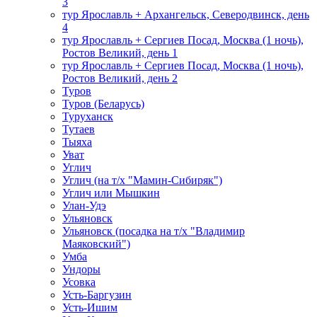
3
тур Ярославль + Архангельск, Северодвинск, день
4
тур Ярославль + Сергиев Посад, Москва (1 ночь),
Ростов Великий, день 1
тур Ярославль + Сергиев Посад, Москва (1 ночь),
Ростов Великий, день 2
Туров
Туров (Беларусь)
Туруханск
Тутаев
Тыяха
Уват
Углич
Углич (на т/х "Мамин-Сибиряк")
Углич или Мышкин
Улан-Удэ
Ульяновск
Ульяновск (посадка на т/х "Владимир
Маяковский")
Умба
Ундоры
Усовка
Усть-Баргузин
Усть-Ишим