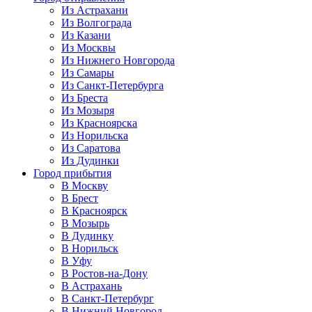
Из Астрахани
Из Волгограда
Из Казани
Из Москвы
Из Нижнего Новгорода
Из Самары
Из Санкт-Петербурга
Из Бреста
Из Мозыря
Из Красноярска
Из Норильска
Из Саратова
Из Дудинки
Город прибытия
В Москву
В Брест
В Красноярск
В Мозырь
В Дудинку
В Норильск
В Уфу
В Ростов-на-Дону
В Астрахань
В Санкт-Петербург
В Нижний Новгород