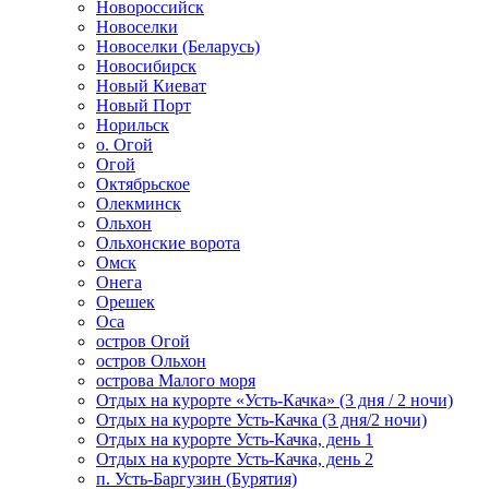
Новороссийск
Новоселки
Новоселки (Беларусь)
Новосибирск
Новый Киеват
Новый Порт
Норильск
о. Огой
Огой
Октябрьское
Олекминск
Ольхон
Ольхонские ворота
Омск
Онега
Орешек
Оса
остров Огой
остров Ольхон
острова Малого моря
Отдых на курорте «Усть-Качка» (3 дня / 2 ночи)
Отдых на курорте Усть-Качка (3 дня/2 ночи)
Отдых на курорте Усть-Качка, день 1
Отдых на курорте Усть-Качка, день 2
п. Усть-Баргузин (Бурятия)