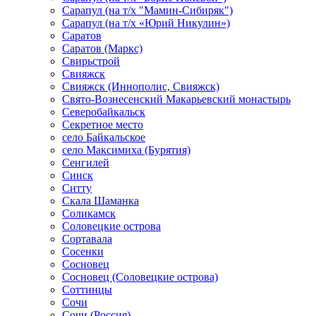
Сарапул (на т/х "Мамин-Сибиряк")
Сарапул (на т/х «Юрий Никулин»)
Саратов
Саратов (Маркс)
Свирьстрой
Свияжск
Свияжск (Иннополис, Свияжск)
Свято-Вознесенский Макарьевский монастырь
Северобайкальск
Секретное место
село Байкальское
село Максимиха (Бурятия)
Сенгилей
Синск
Ситту
Скала Шаманка
Соликамск
Соловецкие острова
Сортавала
Сосенки
Сосновец
Сосновец (Соловецкие острова)
Соттинцы
Сочи
Сочи (Россия)