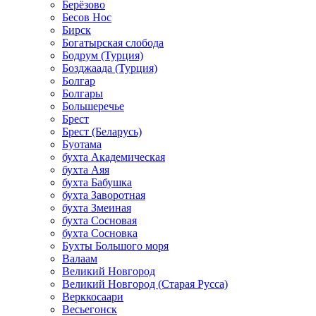
Берёзово
Бесов Нос
Бирск
Богатырская слобода
Бодрум (Турция)
Бозджаада (Турция)
Болгар
Болгары
Большеречье
Брест
Брест (Беларусь)
Буотама
бухта Академическая
бухта Аяя
бухта Бабушка
бухта Заворотная
бухта Змеиная
бухта Сосновая
бухта Сосновка
Бухты Большого моря
Валаам
Великий Новгород
Великий Новгород (Старая Русса)
Верккосаари
Весьегонск