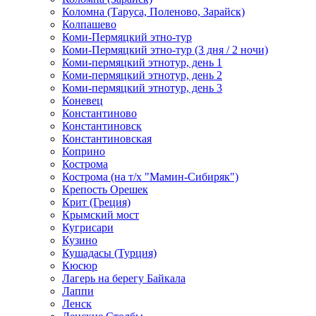
Коломна (Таруса, Поленово, Зарайск)
Колпашево
Коми-Пермяцкий этно-тур
Коми-Пермяцкий этно-тур (3 дня / 2 ночи)
Коми-пермяцкий этнотур, день 1
Коми-пермяцкий этнотур, день 2
Коми-пермяцкий этнотур, день 3
Коневец
Константиново
Константиновск
Константиновская
Коприно
Кострома
Кострома (на т/х "Мамин-Сибиряк")
Крепость Орешек
Крит (Греция)
Крымский мост
Кугрисари
Кузино
Кушадасы (Турция)
Кюсюр
Лагерь на берегу Байкала
Лаппи
Ленск