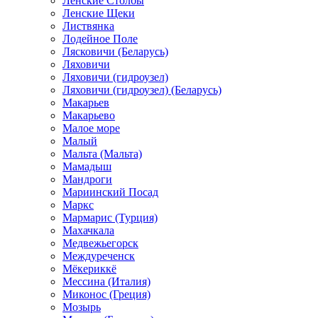
Ленские Столбы
Ленские Щеки
Листвянка
Лодейное Поле
Лясковичи (Беларусь)
Ляховичи
Ляховичи (гидроузел)
Ляховичи (гидроузел) (Беларусь)
Макарьев
Макарьево
Малое море
Малый
Мальта (Мальта)
Мамадыш
Мандроги
Мариинский Посад
Маркс
Мармарис (Турция)
Махачкала
Медвежьегорск
Междуреченск
Мёкериккё
Мессина (Италия)
Миконос (Греция)
Мозырь