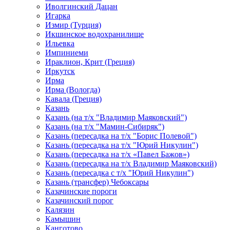
Иволгинский Дацан
Игарка
Измир (Турция)
Икшинское водохранилище
Ильевка
Импиниеми
Ираклион, Крит (Греция)
Иркутск
Ирма
Ирма (Вологда)
Кавала (Греция)
Казань
Казань (на т/х "Владимир Маяковский")
Казань (на т/х "Мамин-Сибиряк")
Казань (пересадка на т/х "Борис Полевой")
Казань (пересадка на т/х "Юрий Никулин")
Казань (пересадка на т/х «Павел Бажов»)
Казань (пересадка на т/х Владимир Маяковский)
Казань (пересадка с т/х "Юрий Никулин")
Казань (трансфер) Чебоксары
Казачинские пороги
Казачинский порог
Калязин
Камышин
Канготово