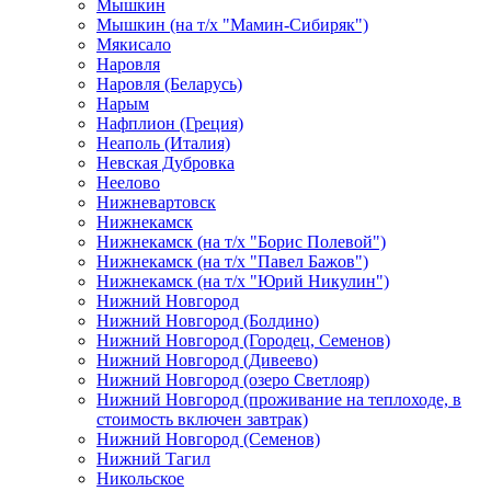
Мышкин
Мышкин (на т/х "Мамин-Сибиряк")
Мякисало
Наровля
Наровля (Беларусь)
Нарым
Нафплион (Греция)
Неаполь (Италия)
Невская Дубровка
Неелово
Нижневартовск
Нижнекамск
Нижнекамск (на т/х "Борис Полевой")
Нижнекамск (на т/х "Павел Бажов")
Нижнекамск (на т/х "Юрий Никулин")
Нижний Новгород
Нижний Новгород (Болдино)
Нижний Новгород (Городец, Семенов)
Нижний Новгород (Дивеево)
Нижний Новгород (озеро Светлояр)
Нижний Новгород (проживание на теплоходе, в
стоимость включен завтрак)
Нижний Новгород (Семенов)
Нижний Тагил
Никольское