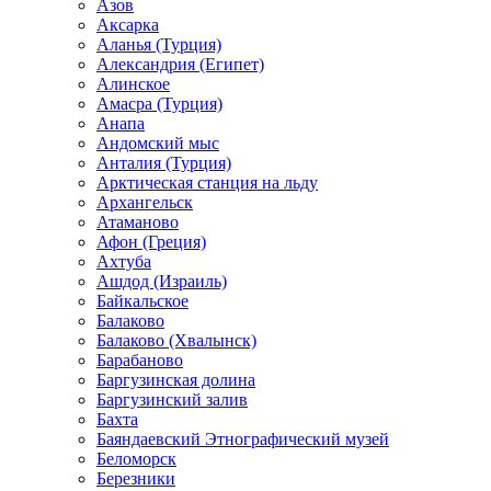
Азов
Аксарка
Аланья (Турция)
Александрия (Египет)
Алинское
Амасра (Турция)
Анапа
Андомский мыс
Анталия (Турция)
Арктическая станция на льду
Архангельск
Атаманово
Афон (Греция)
Ахтуба
Ашдод (Израиль)
Байкальское
Балаково
Балаково (Хвалынск)
Барабаново
Баргузинская долина
Баргузинский залив
Бахта
Баяндаевский Этнографический музей
Беломорск
Березники