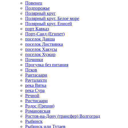
Повенец
Подпорожье
Полярный круг
Полярный круг. Белое море
Полярный круг. Енисей
порт Кавказ
Порт-Саид (Египет)
поселок Давша
поселок Листвянка
поселок Хакусы
поселок Хужир
Починки
Прогулка без питания
Псков
Рантасаари
Рауталахти
река Вятка
река Сура
Речной
Ристисаари
Родос (Греция)
Романовская
Ростов-на-Дону (трансфер) Волгоград
Рыбинск
Рыбинск или Тутаев