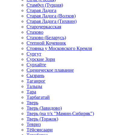
Стамбул (Турция)
Старая Ладога
Старая Ладога (Волхов)
Старая Ладога (Тихвин)
Старочеркасская
Стахово
Стахово (Беларусь)
Степной Кочевник
Стоянка у Московского Кремля
Сургут
Сурские Зори
Сурхайте
Сценическое плавание
Сызрань
Таганрог
Тальцы
Тара
Тарбагатай
Тверь
Тверь (Завидово)
Тверь (на т/х "Мамин-Сибиряк")
Тверь (Торжок)
Тевриз
Тёйсянсаари