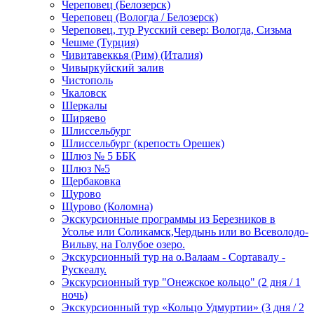
Череповец (Белозерск)
Череповец (Вологда / Белозерск)
Череповец, тур Русский север: Вологда, Сизьма
Чешме (Турция)
Чивитавеккья (Рим) (Италия)
Чивыркуйский залив
Чистополь
Чкаловск
Шеркалы
Ширяево
Шлиссельбург
Шлиссельбург (крепость Орешек)
Шлюз № 5 ББК
Шлюз №5
Щербаковка
Щурово
Щурово (Коломна)
Экскурсионные программы из Березников в
Усолье или Соликамск,Чердынь или во Всеволодо-
Вильву, на Голубое озеро.
Экскурсионный тур на о.Валаам - Сортавалу -
Рускеалу.
Экскурсионный тур "Онежское кольцо" (2 дня / 1
ночь)
Экскурсионный тур «Кольцо Удмуртии» (3 дня / 2