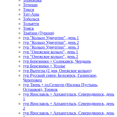
Териберка
Тетюши
Тикси
Тит-Ары
Тобольск
Тольятти
Томск
Трабзон (Турция)
тур "Кольцо Удмуртии", день 1
тур "Кольцо Удмуртии", день 2
тур "Кольцо Удмуртии", день 3
тур "Онежское кольцо", день 1
тур "Онежское кольцо", день 2
тур Березники + Соликамск, Чердынь
тур Березники + Усолье
тур Вытегра (2 дня, Онежское кольцо)
тур Русский север: Белозерск, Галинское,
Череповец
тур Тверь + оз.Селигер (Нилова Пустынь,
Осташков), Торжок
тур Ярославль + Архангельск, Северодвинск, день
1
тур Ярославль + Архангельск, Северодвинск, день
2
тур Ярославль + Архангельск, Северодвинск, день