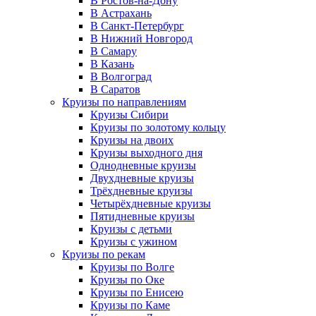
В Ростов-на-Дону
В Астрахань
В Санкт-Петербург
В Нижний Новгород
В Самару
В Казань
В Волгоград
В Саратов
Круизы по направлениям
Круизы Сибири
Круизы по золотому кольцу
Круизы на двоих
Круизы выходного дня
Однодневные круизы
Двухдневные круизы
Трёхдневные круизы
Четырёхдневные круизы
Пятидневные круизы
Круизы с детьми
Круизы с ужином
Круизы по рекам
Круизы по Волге
Круизы по Оке
Круизы по Енисею
Круизы по Каме