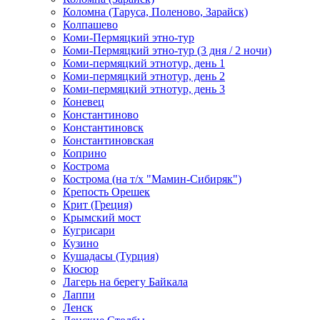
Коломна (Таруса, Поленово, Зарайск)
Колпашево
Коми-Пермяцкий этно-тур
Коми-Пермяцкий этно-тур (3 дня / 2 ночи)
Коми-пермяцкий этнотур, день 1
Коми-пермяцкий этнотур, день 2
Коми-пермяцкий этнотур, день 3
Коневец
Константиново
Константиновск
Константиновская
Коприно
Кострома
Кострома (на т/х "Мамин-Сибиряк")
Крепость Орешек
Крит (Греция)
Крымский мост
Кугрисари
Кузино
Кушадасы (Турция)
Кюсюр
Лагерь на берегу Байкала
Лаппи
Ленск