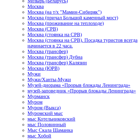
Мозырь (Беларусь)
Москва
Москва (на т/х "Мамин-Сибиряк")
Москва (причал Большой каменный мост)
Москва (проживание на теплоходе)
Москва (СРВ)
Москва (стоянка на СРВ)
Москва (стоянка на СРВ). Посадка туристов всегда
начинается в 22 часа.
Москва (трансфер)
Москва (трансфер) Дубна
Москва (трансфер) Калязин
Москва (ЮРВ)
Мужи
Мужи/Ханты-Мужи
Музей-диорама «Прорыв блокады Ленинграда»
музей-заповедник «Прорыв блокады Ленинграда»
Мурманск
Муром
Муром (Выкса)
Муромский мыс
мыс Котельниковский
мыс Половинный
Мыс Скала Шаманка
мыс Хобой