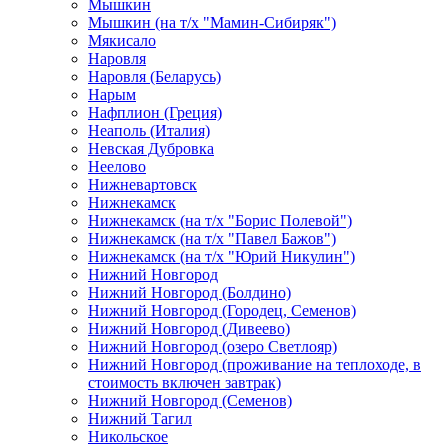
Мышкин
Мышкин (на т/х "Мамин-Сибиряк")
Мякисало
Наровля
Наровля (Беларусь)
Нарым
Нафплион (Греция)
Неаполь (Италия)
Невская Дубровка
Неелово
Нижневартовск
Нижнекамск
Нижнекамск (на т/х "Борис Полевой")
Нижнекамск (на т/х "Павел Бажов")
Нижнекамск (на т/х "Юрий Никулин")
Нижний Новгород
Нижний Новгород (Болдино)
Нижний Новгород (Городец, Семенов)
Нижний Новгород (Дивеево)
Нижний Новгород (озеро Светлояр)
Нижний Новгород (проживание на теплоходе, в
стоимость включен завтрак)
Нижний Новгород (Семенов)
Нижний Тагил
Никольское