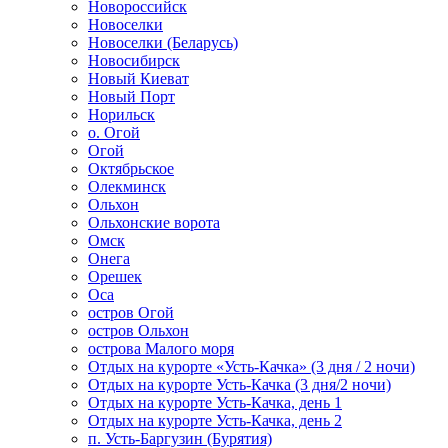
Новороссийск
Новоселки
Новоселки (Беларусь)
Новосибирск
Новый Киеват
Новый Порт
Норильск
о. Огой
Огой
Октябрьское
Олекминск
Ольхон
Ольхонские ворота
Омск
Онега
Орешек
Оса
остров Огой
остров Ольхон
острова Малого моря
Отдых на курорте «Усть-Качка» (3 дня / 2 ночи)
Отдых на курорте Усть-Качка (3 дня/2 ночи)
Отдых на курорте Усть-Качка, день 1
Отдых на курорте Усть-Качка, день 2
п. Усть-Баргузин (Бурятия)