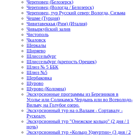
Череповец (Белозерск)
Череповец (Вологда / Белозерск)
Череповец, тур Русский север: Вологда, Сизьма
Чешме (Турция)
Чивитавеккья (Рим) (Италия)
Чивыркуйский залив
Чистополь
Чкаловск
Шеркалы
Ширяево
Шлиссельбург
Шлиссельбург (крепость Орешек)
Шлюз № 5 ББК
Шлюз №5
Щербаковка
Щурово
Щурово (Коломна)
Экскурсионные программы из Березников в
Усолье или Соликамск,Чердынь или во Всеволодо-
Вильву, на Голубое озеро.
Экскурсионный тур на о.Валаам - Сортавалу -
Рускеалу.
Экскурсионный тур "Онежское кольцо" (2 дня / 1
ночь)
Экскурсионный тур «Кольцо Удмуртии» (3 дня / 2