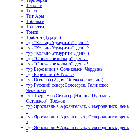
Териберка
Тетюши
Тикси
Тит-Ары
Тобольск
Тольятти
Томск
Трабзон (Турция)
тур "Кольцо Удмуртии", день 1
тур "Кольцо Удмуртии", день 2
тур "Кольцо Удмуртии", день 3
тур "Онежское кольцо", день 1
тур "Онежское кольцо", день 2
тур Березники + Соликамск, Чердынь
тур Березники + Усолье
тур Вытегра (2 дня, Онежское кольцо)
тур Русский север: Белозерск, Галинское,
Череповец
тур Тверь + оз.Селигер (Нилова Пустынь,
Осташков), Торжок
тур Ярославль + Архангельск, Северодвинск, день
1
тур Ярославль + Архангельск, Северодвинск, день
2
тур Ярославль + Архангельск, Северодвинск, день