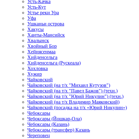
Усть-Качка
Усть-Кут
Устье реки Ура
Уфа
Ушканьи острова
Хакусы
Ханты-Мансийск
Хвалынск
Хвойный Бор
Хейнясенмаа
Хийденсельга
Хийденсельга (Рускеала)
Хохловка
Хужир
Чайковский
Чайковский (на т/х "Михаил Кутузов")
Чайковский (на т/х "Павел Бажов") (техн.)
Чайковский (на т/х "Юрий Никулин") (техн.)
Чайковский (на т/х Владимир Маяковский)
Чайковский (посадка на т/х «Юрий Никулин»)
Чебоксары
Чебоксары (Йошкар-Ола)
Чебоксары (Казань)
Чебоксары (трансфер) Казань
Череповец