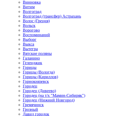
Винновка
Витим
Волгоград
Волгоград (трансфер) Астрахань
Волос (Греция)
Вольск
Ворогово
Воспоминаний
Выборг
Выкса
Вытегра
Вятские поляны
Галанино
Геленджик
Горицы
Горицы (Вологда)
Горицы (Кириллов)
Горнокнязевск
Городец
Городец (Дивеево)
Городец (на т/х "Мамин-Сибиряк")
Городец (Нижний Новгород)
Гремячинск
Грозный
Давид городок