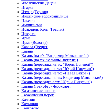
Иволгинский Дацан
Игарка
Измир (Турция)
Икшинское водохранилище
Ильевка
Импиниеми
Ираклион, Крит (Греция)
Иркутск
Ирма
Ирма (Вологда)
Кавала (Греция)
Казань
Казань (на т/х "Владимир Маяковский")
Казань (на т/х "Мамин-Сибиряк")
Казань (пересадка на т/х "Борис Полевой")
Казань (пересадка на т/х "Юрий Никулин")
Казань (пересадка на т/х «Павел Бажов»)
Казань (пересадка на т/х Владимир Маяковский)
Казань (пересадка с т/х "Юрий Никулин")
Казань (трансфер) Чебоксары
Казачинские пороги
Казачинский порог
Калязин
Камышин
Канготово