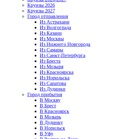
Круизы 2026
Круизы 2027
Город отправления
Из Астрахани
Из Волгограда
Из Казани
Из Москвы
Из Нижнего Новгорода
Из Самары
Из Санкт-Петербурга
Из Бреста
Из Мозыря
Из Красноярска
Из Норильска
Из Саратова
Из Дудинки
Город прибытия
В Москву
В Брест
В Красноярск
В Мозырь
В Дудинку
В Норильск
В Уфу