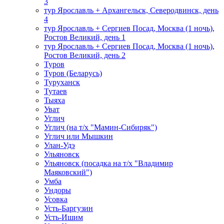
3
тур Ярославль + Архангельск, Северодвинск, день
4
тур Ярославль + Сергиев Посад, Москва (1 ночь),
Ростов Великий, день 1
тур Ярославль + Сергиев Посад, Москва (1 ночь),
Ростов Великий, день 2
Туров
Туров (Беларусь)
Туруханск
Тутаев
Тыяха
Уват
Углич
Углич (на т/х "Мамин-Сибиряк")
Углич или Мышкин
Улан-Удэ
Ульяновск
Ульяновск (посадка на т/х "Владимир
Маяковский")
Умба
Ундоры
Усовка
Усть-Баргузин
Усть-Ишим