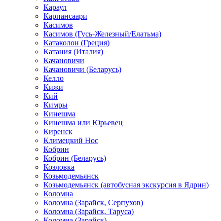
Караул
Карпансаари
Касимов
Касимов (Гусь-Железный/Елатьма)
Катаколон (Греция)
Катания (Италия)
Качановичи
Качановичи (Беларусь)
Келло
Кижи
Кий
Кимры
Кинешма
Кинешма или Юрьевец
Киренск
Климецкий Нос
Кобрин
Кобрин (Беларусь)
Козловка
Козьмодемьянск
Козьмодемьянск (автобусная экскурсия в Ядрин)
Коломна
Коломна (Зарайск, Серпухов)
Коломна (Зарайск, Таруса)
Коломна (Зарайск)