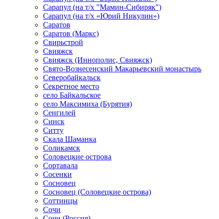
Сарапул (на т/х "Мамин-Сибиряк")
Сарапул (на т/х «Юрий Никулин»)
Саратов
Саратов (Маркс)
Свирьстрой
Свияжск
Свияжск (Иннополис, Свияжск)
Свято-Вознесенский Макарьевский монастырь
Северобайкальск
Секретное место
село Байкальское
село Максимиха (Бурятия)
Сенгилей
Синск
Ситту
Скала Шаманка
Соликамск
Соловецкие острова
Сортавала
Сосенки
Сосновец
Сосновец (Соловецкие острова)
Соттинцы
Сочи
Сочи (Россия)