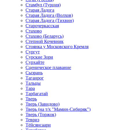
Стамбул (Турция)
Старая Ладога
Старая Ладога (Волхов)
Старая Ладога (Тихвин)
Старочеркасская
Стахово
Стахово (Беларусь)
Степной Кочевник
Стоянка у Московского Кремля
Сургут
Сурские Зори
Сурхайте
Сценическое плавание
Сызрань
Таганрог
Тальцы
Тара
Тарбагатай
Тверь
Тверь (Завидово)
Тверь (на т/х "Мамин-Сибиряк")
Тверь (Торжок)
Тевриз
Тёйсянсаари