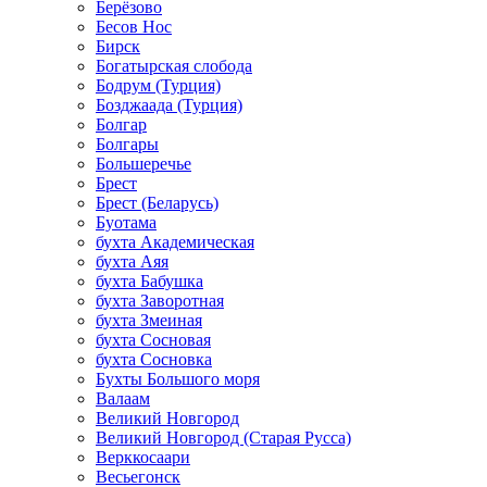
Берёзово
Бесов Нос
Бирск
Богатырская слобода
Бодрум (Турция)
Бозджаада (Турция)
Болгар
Болгары
Большеречье
Брест
Брест (Беларусь)
Буотама
бухта Академическая
бухта Аяя
бухта Бабушка
бухта Заворотная
бухта Змеиная
бухта Сосновая
бухта Сосновка
Бухты Большого моря
Валаам
Великий Новгород
Великий Новгород (Старая Русса)
Верккосаари
Весьегонск