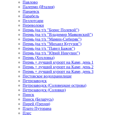
Павлово
Палермо (Италия)
Панаевск
Парабель
Пеллотсари
Переволоки
Пермь (на т/х "Борис Полевой")
Пермь (на т/х "Владимир Маяковский")
Пермь (на т/х "Мамин-Сибиряк")
Пермь (на т/х "Михаил Кутузов")
Пермь (на т/х "Павел Бажов")
Пермь (на т/х "Юрий Никулин")
Пермь (Хохловка)
Пермь + лучший курорт на Каме, день 1
Пермь + лучший курорт на Каме, день 2
Пермь + лучший курорт на Каме, день 3
Пестовское водохранилище
Петрозаводск
Петрозаводск (Соловецкие острова)
Петрозаводск (Соловки)
Пинск
Пинск (Беларусь)
Пирей (Греция)
Плато Путорана
Плес