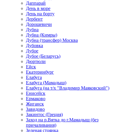
Даппарай
День в море
День на борту
Дербент
Дорошевичи
Дубна
Дубна (Кимры)
Дубна (трансфер) Москва
Дубовка
Дубое
Дубое (Беларусь)
Дюртюли
Ейск
Екатеринбург
Елабуга
Елабуга (Мамадыш)
Елабуга (на т/х "Владимир Маяковский")
Енисейск
Ермаково
Жиганск
Завидово
Закинтос (Греция)
Заход на р.Вятка до г.Мамадыш (без
причаливания)
Зеленая стоянка