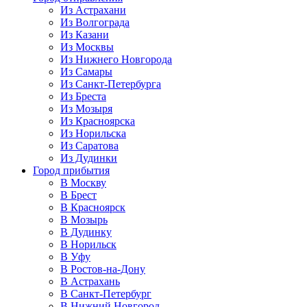
Из Астрахани
Из Волгограда
Из Казани
Из Москвы
Из Нижнего Новгорода
Из Самары
Из Санкт-Петербурга
Из Бреста
Из Мозыря
Из Красноярска
Из Норильска
Из Саратова
Из Дудинки
Город прибытия
В Москву
В Брест
В Красноярск
В Мозырь
В Дудинку
В Норильск
В Уфу
В Ростов-на-Дону
В Астрахань
В Санкт-Петербург
В Нижний Новгород