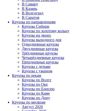
В Самару
В Казань
В Волгоград
В Саратов
Круизы по направлениям
Круизы Сибири
Круизы по золотому кольцу
Круизы на двоих
Круизы выходного дня
Однодневные круизы
Двухдневные круизы
Трёхдневные круизы
Четырёхдневные круизы
Пятидневные круизы
Круизы с детьми
Круизы с ужином
Круизы по рекам
Круизы по Волге
Круизы по Оке
Круизы по Енисею
Круизы по Каме
Круизы по Дону
Круизы по месяцам
Август 2026