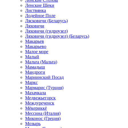
Ленские Столбы
Ленские Щеки
Листвянка
Лодейное Поле
Лясковичи (Беларусь)
Ляховичи
Ляховичи (гидроузел)
Ляховичи (гидроузел) (Беларусь)
Макарьев
Макарьево
Малое море
Малый
Мальта (Мальта)
Мамадыш
Мандроги
Мариинский Посад
Маркс
Мармарис (Турция)
Махачкала
Медвежьегорск
Междуреченск
Мёкериккё
Мессина (Италия)
Миконос (Греция)
Мозырь