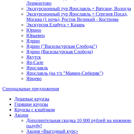
Лермонтово
Экскурсионный тур Ярославль + Вятское, Вологда
Экскурсионный тур Ярославль + Сергиев Посад,
Москва (1 ночь), Ростов Великий - Кострома
Экскурсия Елабуга + Казань
Юрино
Юрьевец
Ядрин
Ядрин ("Васильсурская Слобода")
Ядрин (Васильсурская Слобода)
Якутск
Яр-Сале
Ярославль
Ярославль (на т/х "Мамин-Сибиряк")
Ярцево
Специальные предложения
Дешевые круизы
Горящие круизы
Круизы с кэшбэком
Акции
Дополнительная скидка 10 000 рублей на нижнюю
палубу!
Акция «Выгодный курс»