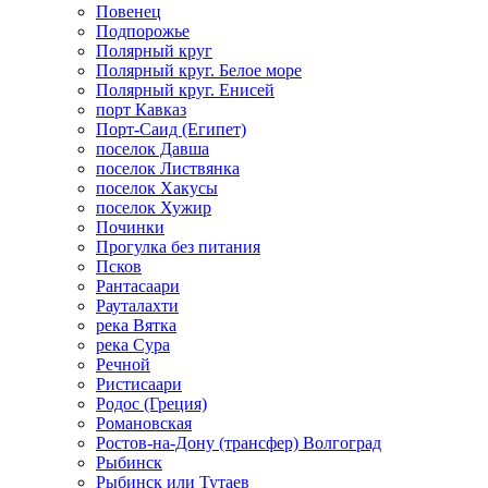
Повенец
Подпорожье
Полярный круг
Полярный круг. Белое море
Полярный круг. Енисей
порт Кавказ
Порт-Саид (Египет)
поселок Давша
поселок Листвянка
поселок Хакусы
поселок Хужир
Починки
Прогулка без питания
Псков
Рантасаари
Рауталахти
река Вятка
река Сура
Речной
Ристисаари
Родос (Греция)
Романовская
Ростов-на-Дону (трансфер) Волгоград
Рыбинск
Рыбинск или Тутаев