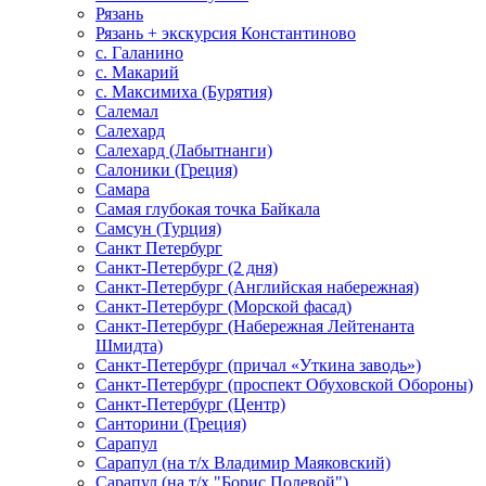
Рязань
Рязань + экскурсия Константиново
с. Галанино
с. Макарий
с. Максимиха (Бурятия)
Салемал
Салехард
Салехард (Лабытнанги)
Салоники (Греция)
Самара
Самая глубокая точка Байкала
Самсун (Турция)
Санкт Петербург
Санкт-Петербург (2 дня)
Санкт-Петербург (Английская набережная)
Санкт-Петербург (Морской фасад)
Санкт-Петербург (Набережная Лейтенанта
Шмидта)
Санкт-Петербург (причал «Уткина заводь»)
Санкт-Петербург (проспект Обуховской Обороны)
Санкт-Петербург (Центр)
Санторини (Греция)
Сарапул
Сарапул (на т/х Владимир Маяковский)
Сарапул (на т/х "Борис Полевой")