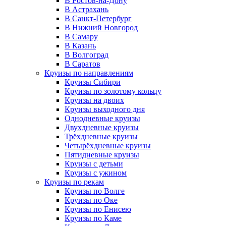
В Ростов-на-Дону
В Астрахань
В Санкт-Петербург
В Нижний Новгород
В Самару
В Казань
В Волгоград
В Саратов
Круизы по направлениям
Круизы Сибири
Круизы по золотому кольцу
Круизы на двоих
Круизы выходного дня
Однодневные круизы
Двухдневные круизы
Трёхдневные круизы
Четырёхдневные круизы
Пятидневные круизы
Круизы с детьми
Круизы с ужином
Круизы по рекам
Круизы по Волге
Круизы по Оке
Круизы по Енисею
Круизы по Каме