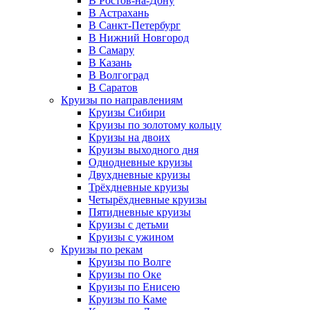
В Ростов-на-Дону
В Астрахань
В Санкт-Петербург
В Нижний Новгород
В Самару
В Казань
В Волгоград
В Саратов
Круизы по направлениям
Круизы Сибири
Круизы по золотому кольцу
Круизы на двоих
Круизы выходного дня
Однодневные круизы
Двухдневные круизы
Трёхдневные круизы
Четырёхдневные круизы
Пятидневные круизы
Круизы с детьми
Круизы с ужином
Круизы по рекам
Круизы по Волге
Круизы по Оке
Круизы по Енисею
Круизы по Каме