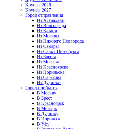
Круизы 2026
Круизы 2027
Город отправления
Из Астрахани
Из Волгограда
Из Казани
Из Москвы
Из Нижнего Новгорода
Из Самары
Из Санкт-Петербурга
Из Бреста
Из Мозыря
Из Красноярска
Из Норильска
Из Саратова
Из Дудинки
Город прибытия
В Москву
В Брест
В Красноярск
В Мозырь
В Дудинку
В Норильск
В Уфу