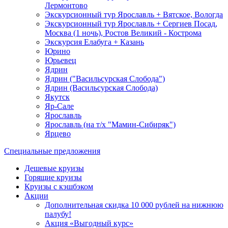
Лермонтово
Экскурсионный тур Ярославль + Вятское, Вологда
Экскурсионный тур Ярославль + Сергиев Посад,
Москва (1 ночь), Ростов Великий - Кострома
Экскурсия Елабуга + Казань
Юрино
Юрьевец
Ядрин
Ядрин ("Васильсурская Слобода")
Ядрин (Васильсурская Слобода)
Якутск
Яр-Сале
Ярославль
Ярославль (на т/х "Мамин-Сибиряк")
Ярцево
Специальные предложения
Дешевые круизы
Горящие круизы
Круизы с кэшбэком
Акции
Дополнительная скидка 10 000 рублей на нижнюю
палубу!
Акция «Выгодный курс»