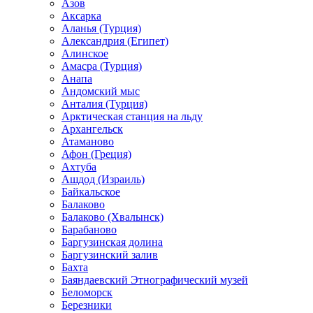
Азов
Аксарка
Аланья (Турция)
Александрия (Египет)
Алинское
Амасра (Турция)
Анапа
Андомский мыс
Анталия (Турция)
Арктическая станция на льду
Архангельск
Атаманово
Афон (Греция)
Ахтуба
Ашдод (Израиль)
Байкальское
Балаково
Балаково (Хвалынск)
Барабаново
Баргузинская долина
Баргузинский залив
Бахта
Баяндаевский Этнографический музей
Беломорск
Березники