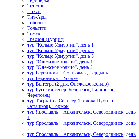
Териберка
Тетюши
Тикси
Тит-Ары
Тобольск
Тольятти
Томск
Трабзон (Турция)
тур "Кольцо Удмуртии", день 1
тур "Кольцо Удмуртии", день 2
тур "Кольцо Удмуртии", день 3
тур "Онежское кольцо", день 1
тур "Онежское кольцо", день 2
тур Березники + Соликамск, Чердынь
тур Березники + Усолье
тур Вытегра (2 дня, Онежское кольцо)
тур Русский север: Белозерск, Галинское,
Череповец
тур Тверь + оз.Селигер (Нилова Пустынь,
Осташков), Торжок
тур Ярославль + Архангельск, Северодвинск, день
1
тур Ярославль + Архангельск, Северодвинск, день
2
тур Ярославль + Архангельск, Северодвинск, день