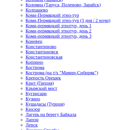
Коломна (Таруса, Поленово, Зарайск)
Колпашево
Коми-Пермяцкий этно-тур
Коми-Пермяцкий этно-тур (3 дня / 2 ночи)
Коми-пермяцкий этнотур, день 1
Коми-пермяцкий этнотур, день 2
Коми-пермяцкий этнотур, день 3
Коневец
Константиново
Константиновск
Константиновская
Коприно
Кострома
Кострома (на т/х "Мамин-Сибиряк")
Крепость Орешек
Крит (Греция)
Крымский мост
Кугрисари
Кузино
Кушадасы (Турция)
Кюсюр
Лагерь на берегу Байкала
Лаппи
Ленск