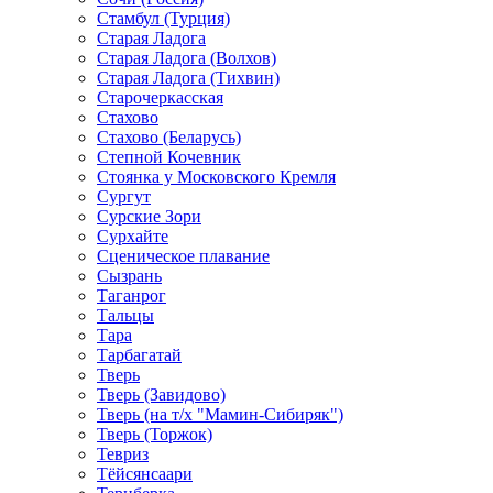
Стамбул (Турция)
Старая Ладога
Старая Ладога (Волхов)
Старая Ладога (Тихвин)
Старочеркасская
Стахово
Стахово (Беларусь)
Степной Кочевник
Стоянка у Московского Кремля
Сургут
Сурские Зори
Сурхайте
Сценическое плавание
Сызрань
Таганрог
Тальцы
Тара
Тарбагатай
Тверь
Тверь (Завидово)
Тверь (на т/х "Мамин-Сибиряк")
Тверь (Торжок)
Тевриз
Тёйсянсаари