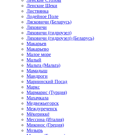
Ленские Столбы
Ленские Щеки
Листвянка
Лодейное Поле
Лясковичи (Беларусь)
Ляховичи
Ляховичи (гидроузел)
Ляховичи (гидроузел) (Беларусь)
Макарьев
Макарьево
Малое море
Малый
Мальта (Мальта)
Мамадыш
Мандроги
Мариинский Посад
Маркс
Мармарис (Турция)
Махачкала
Медвежьегорск
Междуреченск
Мёкериккё
Мессина (Италия)
Миконос (Греция)
Мозырь