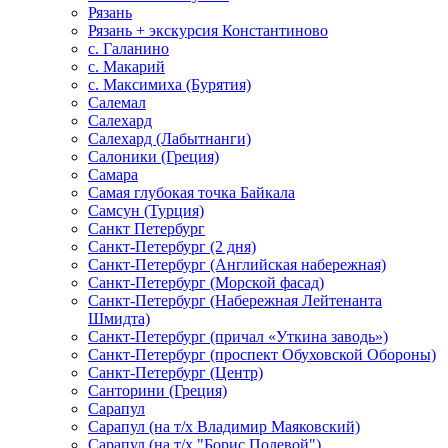
Рязань
Рязань + экскурсия Константиново
с. Галанино
с. Макарий
с. Максимиха (Бурятия)
Салемал
Салехард
Салехард (Лабытнанги)
Салоники (Греция)
Самара
Самая глубокая точка Байкала
Самсун (Турция)
Санкт Петербург
Санкт-Петербург (2 дня)
Санкт-Петербург (Английская набережная)
Санкт-Петербург (Морской фасад)
Санкт-Петербург (Набережная Лейтенанта
Шмидта)
Санкт-Петербург (причал «Уткина заводь»)
Санкт-Петербург (проспект Обуховской Обороны)
Санкт-Петербург (Центр)
Санторини (Греция)
Сарапул
Сарапул (на т/х Владимир Маяковский)
Сарапул (на т/х "Борис Полевой")