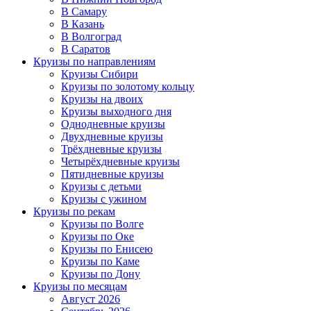
В Самару
В Казань
В Волгоград
В Саратов
Круизы по направлениям
Круизы Сибири
Круизы по золотому кольцу
Круизы на двоих
Круизы выходного дня
Однодневные круизы
Двухдневные круизы
Трёхдневные круизы
Четырёхдневные круизы
Пятидневные круизы
Круизы с детьми
Круизы с ужином
Круизы по рекам
Круизы по Волге
Круизы по Оке
Круизы по Енисею
Круизы по Каме
Круизы по Дону
Круизы по месяцам
Август 2026