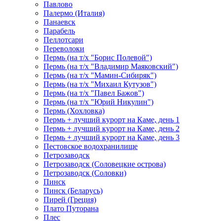
Павлово
Палермо (Италия)
Панаевск
Парабель
Пеллотсари
Переволоки
Пермь (на т/х "Борис Полевой")
Пермь (на т/х "Владимир Маяковский")
Пермь (на т/х "Мамин-Сибиряк")
Пермь (на т/х "Михаил Кутузов")
Пермь (на т/х "Павел Бажов")
Пермь (на т/х "Юрий Никулин")
Пермь (Хохловка)
Пермь + лучший курорт на Каме, день 1
Пермь + лучший курорт на Каме, день 2
Пермь + лучший курорт на Каме, день 3
Пестовское водохранилище
Петрозаводск
Петрозаводск (Соловецкие острова)
Петрозаводск (Соловки)
Пинск
Пинск (Беларусь)
Пирей (Греция)
Плато Путорана
Плес