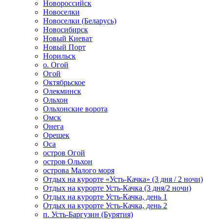
Новороссийск
Новоселки
Новоселки (Беларусь)
Новосибирск
Новый Киеват
Новый Порт
Норильск
о. Огой
Огой
Октябрьское
Олекминск
Ольхон
Ольхонские ворота
Омск
Онега
Орешек
Оса
остров Огой
остров Ольхон
острова Малого моря
Отдых на курорте «Усть-Качка» (3 дня / 2 ночи)
Отдых на курорте Усть-Качка (3 дня/2 ночи)
Отдых на курорте Усть-Качка, день 1
Отдых на курорте Усть-Качка, день 2
п. Усть-Баргузин (Бурятия)