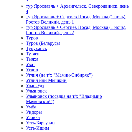
3
тур Ярославль + Архангельск, Северодвинск, день
4
тур Ярославль + Сергиев Посад, Москва (1 ночь),
Ростов Великий, день 1
тур Ярославль + Сергиев Посад, Москва (1 ночь),
Ростов Великий, день 2
Туров
Туров (Беларусь)
Туруханск
Тутаев
Тыяха
Уват
Углич
Углич (на т/х "Мамин-Сибиряк")
Углич или Мышкин
Улан-Удэ
Ульяновск
Ульяновск (посадка на т/х "Владимир
Маяковский")
Умба
Ундоры
Усовка
Усть-Баргузин
Усть-Ишим