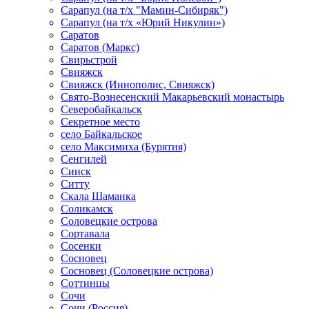
Сарапул (на т/х "Мамин-Сибиряк")
Сарапул (на т/х «Юрий Никулин»)
Саратов
Саратов (Маркс)
Свирьстрой
Свияжск
Свияжск (Иннополис, Свияжск)
Свято-Вознесенский Макарьевский монастырь
Северобайкальск
Секретное место
село Байкальское
село Максимиха (Бурятия)
Сенгилей
Синск
Ситту
Скала Шаманка
Соликамск
Соловецкие острова
Сортавала
Сосенки
Сосновец
Сосновец (Соловецкие острова)
Соттинцы
Сочи
Сочи (Россия)