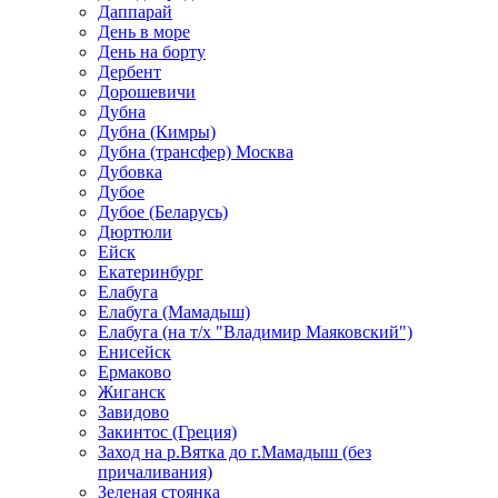
Даппарай
День в море
День на борту
Дербент
Дорошевичи
Дубна
Дубна (Кимры)
Дубна (трансфер) Москва
Дубовка
Дубое
Дубое (Беларусь)
Дюртюли
Ейск
Екатеринбург
Елабуга
Елабуга (Мамадыш)
Елабуга (на т/х "Владимир Маяковский")
Енисейск
Ермаково
Жиганск
Завидово
Закинтос (Греция)
Заход на р.Вятка до г.Мамадыш (без
причаливания)
Зеленая стоянка