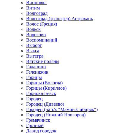
Винновка
Витим
Волгоград
Волгоград (трансфер) Астрахань
Волос (Греция)
Вольск
Ворогово
Воспоминаний
Выборг
Выкса
Вытегра
Вятские поляны
Галанино
Геленджик
Горицы
Горицы (Вологда)
Горицы (Кириллов)
Горнокнязевск
Городец
Городец (Дивеево)
Городец (на т/х "Мамин-Сибиряк")
Городец (Нижний Новгород)
Гремячинск
Грозный
Давид городок