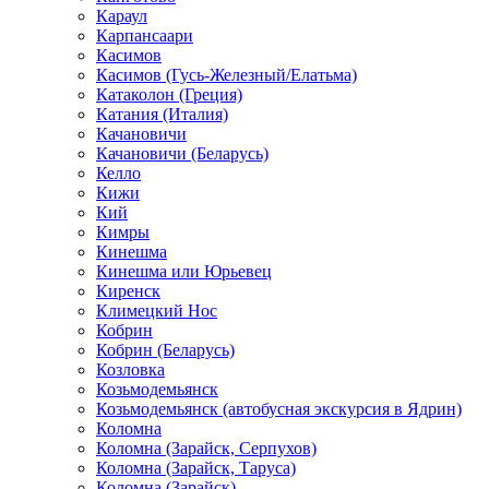
Караул
Карпансаари
Касимов
Касимов (Гусь-Железный/Елатьма)
Катаколон (Греция)
Катания (Италия)
Качановичи
Качановичи (Беларусь)
Келло
Кижи
Кий
Кимры
Кинешма
Кинешма или Юрьевец
Киренск
Климецкий Нос
Кобрин
Кобрин (Беларусь)
Козловка
Козьмодемьянск
Козьмодемьянск (автобусная экскурсия в Ядрин)
Коломна
Коломна (Зарайск, Серпухов)
Коломна (Зарайск, Таруса)
Коломна (Зарайск)