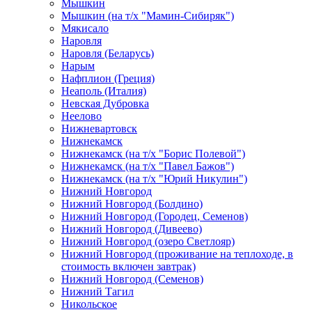
Мышкин
Мышкин (на т/х "Мамин-Сибиряк")
Мякисало
Наровля
Наровля (Беларусь)
Нарым
Нафплион (Греция)
Неаполь (Италия)
Невская Дубровка
Неелово
Нижневартовск
Нижнекамск
Нижнекамск (на т/х "Борис Полевой")
Нижнекамск (на т/х "Павел Бажов")
Нижнекамск (на т/х "Юрий Никулин")
Нижний Новгород
Нижний Новгород (Болдино)
Нижний Новгород (Городец, Семенов)
Нижний Новгород (Дивеево)
Нижний Новгород (озеро Светлояр)
Нижний Новгород (проживание на теплоходе, в
стоимость включен завтрак)
Нижний Новгород (Семенов)
Нижний Тагил
Никольское