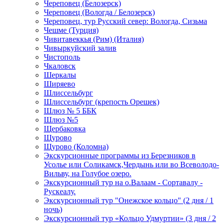
Череповец (Белозерск)
Череповец (Вологда / Белозерск)
Череповец, тур Русский север: Вологда, Сизьма
Чешме (Турция)
Чивитавеккья (Рим) (Италия)
Чивыркуйский залив
Чистополь
Чкаловск
Шеркалы
Ширяево
Шлиссельбург
Шлиссельбург (крепость Орешек)
Шлюз № 5 ББК
Шлюз №5
Щербаковка
Щурово
Щурово (Коломна)
Экскурсионные программы из Березников в
Усолье или Соликамск,Чердынь или во Всеволодо-
Вильву, на Голубое озеро.
Экскурсионный тур на о.Валаам - Сортавалу -
Рускеалу.
Экскурсионный тур "Онежское кольцо" (2 дня / 1
ночь)
Экскурсионный тур «Кольцо Удмуртии» (3 дня / 2