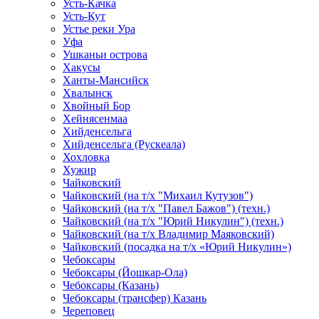
Усть-Качка
Усть-Кут
Устье реки Ура
Уфа
Ушканьи острова
Хакусы
Ханты-Мансийск
Хвалынск
Хвойный Бор
Хейнясенмаа
Хийденсельга
Хийденсельга (Рускеала)
Хохловка
Хужир
Чайковский
Чайковский (на т/х "Михаил Кутузов")
Чайковский (на т/х "Павел Бажов") (техн.)
Чайковский (на т/х "Юрий Никулин") (техн.)
Чайковский (на т/х Владимир Маяковский)
Чайковский (посадка на т/х «Юрий Никулин»)
Чебоксары
Чебоксары (Йошкар-Ола)
Чебоксары (Казань)
Чебоксары (трансфер) Казань
Череповец