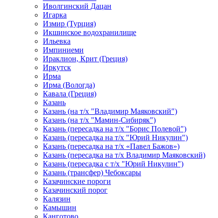
Иволгинский Дацан
Игарка
Измир (Турция)
Икшинское водохранилище
Ильевка
Импиниеми
Ираклион, Крит (Греция)
Иркутск
Ирма
Ирма (Вологда)
Кавала (Греция)
Казань
Казань (на т/х "Владимир Маяковский")
Казань (на т/х "Мамин-Сибиряк")
Казань (пересадка на т/х "Борис Полевой")
Казань (пересадка на т/х "Юрий Никулин")
Казань (пересадка на т/х «Павел Бажов»)
Казань (пересадка на т/х Владимир Маяковский)
Казань (пересадка с т/х "Юрий Никулин")
Казань (трансфер) Чебоксары
Казачинские пороги
Казачинский порог
Калязин
Камышин
Канготово