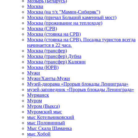
Мозырь (Беларусь)
Москва
Москва (на т/х "Мамин-Сибиряк")
Москва (причал Большой каменный мост)
Москва (проживание на теплоходе)
Москва (СРВ)
Москва (стоянка на СРВ)
Москва (стоянка на СРВ). Посадка туристов всегда
начинается в 22 часа.
Москва (трансфер)
Москва (трансфер) Дубна
Москва (трансфер) Калязин
Москва (ЮРВ)
Мужи
Мужи/Ханты-Мужи
Музей-диорама «Прорыв блокады Ленинграда»
музей-заповедник «Прорыв блокады Ленинграда»
Мурманск
Муром
Муром (Выкса)
Муромский мыс
мыс Котельниковский
мыс Половинный
Мыс Скала Шаманка
мыс Хобой