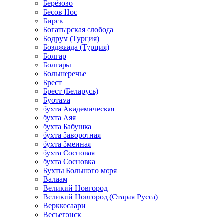
Берёзово
Бесов Нос
Бирск
Богатырская слобода
Бодрум (Турция)
Бозджаада (Турция)
Болгар
Болгары
Большеречье
Брест
Брест (Беларусь)
Буотама
бухта Академическая
бухта Аяя
бухта Бабушка
бухта Заворотная
бухта Змеиная
бухта Сосновая
бухта Сосновка
Бухты Большого моря
Валаам
Великий Новгород
Великий Новгород (Старая Русса)
Верккосаари
Весьегонск