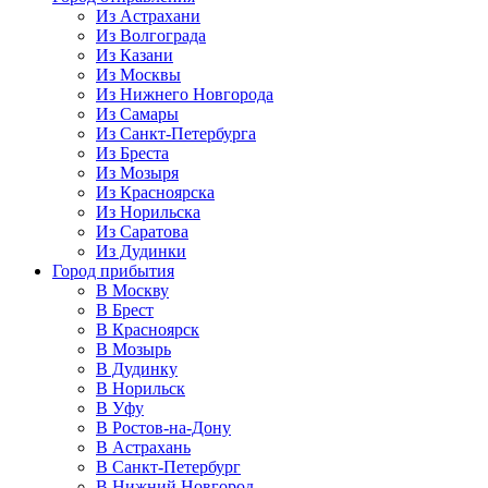
Из Астрахани
Из Волгограда
Из Казани
Из Москвы
Из Нижнего Новгорода
Из Самары
Из Санкт-Петербурга
Из Бреста
Из Мозыря
Из Красноярска
Из Норильска
Из Саратова
Из Дудинки
Город прибытия
В Москву
В Брест
В Красноярск
В Мозырь
В Дудинку
В Норильск
В Уфу
В Ростов-на-Дону
В Астрахань
В Санкт-Петербург
В Нижний Новгород