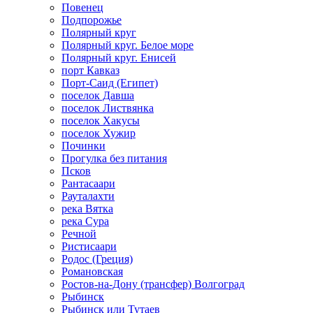
Повенец
Подпорожье
Полярный круг
Полярный круг. Белое море
Полярный круг. Енисей
порт Кавказ
Порт-Саид (Египет)
поселок Давша
поселок Листвянка
поселок Хакусы
поселок Хужир
Починки
Прогулка без питания
Псков
Рантасаари
Рауталахти
река Вятка
река Сура
Речной
Ристисаари
Родос (Греция)
Романовская
Ростов-на-Дону (трансфер) Волгоград
Рыбинск
Рыбинск или Тутаев