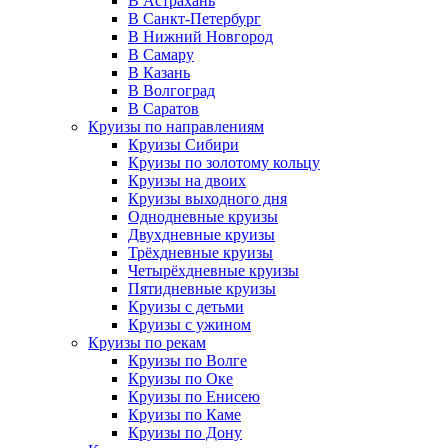
В Астрахань
В Санкт-Петербург
В Нижний Новгород
В Самару
В Казань
В Волгоград
В Саратов
Круизы по направлениям
Круизы Сибири
Круизы по золотому кольцу
Круизы на двоих
Круизы выходного дня
Однодневные круизы
Двухдневные круизы
Трёхдневные круизы
Четырёхдневные круизы
Пятидневные круизы
Круизы с детьми
Круизы с ужином
Круизы по рекам
Круизы по Волге
Круизы по Оке
Круизы по Енисею
Круизы по Каме
Круизы по Дону