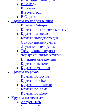
В Самару
В Казань
В Волгоград
В Саратов
Круизы по направлениям
Круизы Сибири
Круизы по золотому кольцу
Круизы на двоих
Круизы выходного дня
Однодневные круизы
Двухдневные круизы
Трёхдневные круизы
Четырёхдневные круизы
Пятидневные круизы
Круизы с детьми
Круизы с ужином
Круизы по рекам
Круизы по Волге
Круизы по Оке
Круизы по Енисею
Круизы по Каме
Круизы по Дону
Круизы по месяцам
Август 2026