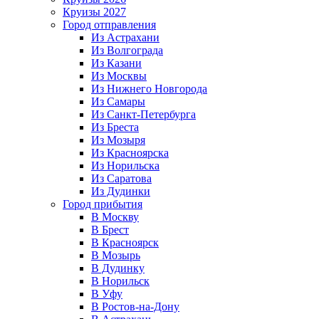
Круизы 2027
Город отправления
Из Астрахани
Из Волгограда
Из Казани
Из Москвы
Из Нижнего Новгорода
Из Самары
Из Санкт-Петербурга
Из Бреста
Из Мозыря
Из Красноярска
Из Норильска
Из Саратова
Из Дудинки
Город прибытия
В Москву
В Брест
В Красноярск
В Мозырь
В Дудинку
В Норильск
В Уфу
В Ростов-на-Дону