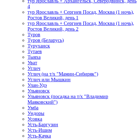
тур Ярославль + Архангельск, Северодвинск, день
4
тур Ярославль + Сергиев Посад, Москва (1 ночь),
Ростов Великий, день 1
тур Ярославль + Сергиев Посад, Москва (1 ночь),
Ростов Великий, день 2
Туров
Туров (Беларусь)
Туруханск
Тутаев
Тыяха
Уват
Углич
Углич (на т/х "Мамин-Сибиряк")
Углич или Мышкин
Улан-Удэ
Ульяновск
Ульяновск (посадка на т/х "Владимир
Маяковский")
Умба
Ундоры
Усовка
Усть-Баргузин
Усть-Ишим
Усть-Качка