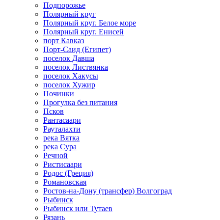
Подпорожье
Полярный круг
Полярный круг. Белое море
Полярный круг. Енисей
порт Кавказ
Порт-Саид (Египет)
поселок Давша
поселок Листвянка
поселок Хакусы
поселок Хужир
Починки
Прогулка без питания
Псков
Рантасаари
Рауталахти
река Вятка
река Сура
Речной
Ристисаари
Родос (Греция)
Романовская
Ростов-на-Дону (трансфер) Волгоград
Рыбинск
Рыбинск или Тутаев
Рязань