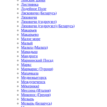
Ленские Щеки
Листвянка
Лодейное Поле
Лясковичи (Беларусь)
Ляховичи
Ляховичи (гидроузел)
Ляховичи (гидроузел) (Беларусь)
Макарьев
Макарьево
Малое море
Малый
Мальта (Мальта)
Мамадыш
Мандроги
Мариинский Посад
Маркс
Мармарис (Турция)
Махачкала
Медвежьегорск
Междуреченск
Мёкериккё
Мессина (Италия)
Миконос (Греция)
Мозырь
Мозырь (Беларусь)