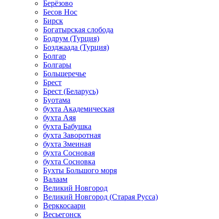
Берёзово
Бесов Нос
Бирск
Богатырская слобода
Бодрум (Турция)
Бозджаада (Турция)
Болгар
Болгары
Большеречье
Брест
Брест (Беларусь)
Буотама
бухта Академическая
бухта Аяя
бухта Бабушка
бухта Заворотная
бухта Змеиная
бухта Сосновая
бухта Сосновка
Бухты Большого моря
Валаам
Великий Новгород
Великий Новгород (Старая Русса)
Верккосаари
Весьегонск