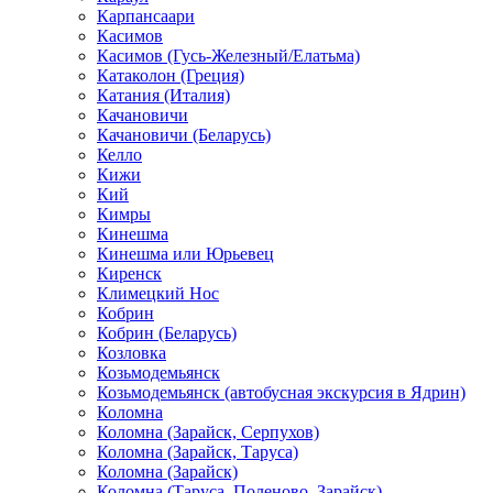
Карпансаари
Касимов
Касимов (Гусь-Железный/Елатьма)
Катаколон (Греция)
Катания (Италия)
Качановичи
Качановичи (Беларусь)
Келло
Кижи
Кий
Кимры
Кинешма
Кинешма или Юрьевец
Киренск
Климецкий Нос
Кобрин
Кобрин (Беларусь)
Козловка
Козьмодемьянск
Козьмодемьянск (автобусная экскурсия в Ядрин)
Коломна
Коломна (Зарайск, Серпухов)
Коломна (Зарайск, Таруса)
Коломна (Зарайск)
Коломна (Таруса, Поленово, Зарайск)