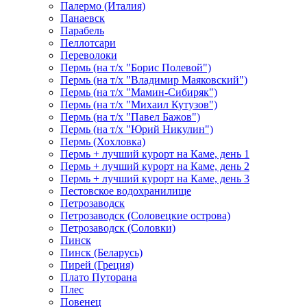
Палермо (Италия)
Панаевск
Парабель
Пеллотсари
Переволоки
Пермь (на т/х "Борис Полевой")
Пермь (на т/х "Владимир Маяковский")
Пермь (на т/х "Мамин-Сибиряк")
Пермь (на т/х "Михаил Кутузов")
Пермь (на т/х "Павел Бажов")
Пермь (на т/х "Юрий Никулин")
Пермь (Хохловка)
Пермь + лучший курорт на Каме, день 1
Пермь + лучший курорт на Каме, день 2
Пермь + лучший курорт на Каме, день 3
Пестовское водохранилище
Петрозаводск
Петрозаводск (Соловецкие острова)
Петрозаводск (Соловки)
Пинск
Пинск (Беларусь)
Пирей (Греция)
Плато Путорана
Плес
Повенец