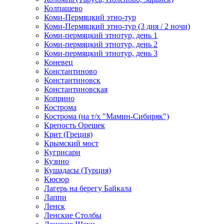
Колпашево
Коми-Пермяцкий этно-тур
Коми-Пермяцкий этно-тур (3 дня / 2 ночи)
Коми-пермяцкий этнотур, день 1
Коми-пермяцкий этнотур, день 2
Коми-пермяцкий этнотур, день 3
Коневец
Константиново
Константиновск
Константиновская
Коприно
Кострома
Кострома (на т/х "Мамин-Сибиряк")
Крепость Орешек
Крит (Греция)
Крымский мост
Кугрисари
Кузино
Кушадасы (Турция)
Кюсюр
Лагерь на берегу Байкала
Лаппи
Ленск
Ленские Столбы