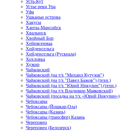
Усть-Кут
Устье реки Ура
Уфа
Ушканьи острова
Хакусы
Ханты-Мансийск
Хвалынск
Хвойный Бор
Хейнясенмаа
Хийденсельга
Хийденсельга (Рускеала)
Хохловка
Хужир
Чайковский
Чайковский (на т/х "Михаил Кутузов")
Чайковский (на т/х "Павел Бажов") (техн.)
Чайковский (на т/х "Юрий Никулин") (техн.)
Чайковский (на т/х Владимир Маяковский)
Чайковский (посадка на т/х «Юрий Никулин»)
Чебоксары
Чебоксары (Йошкар-Ола)
Чебоксары (Казань)
Чебоксары (трансфер) Казань
Череповец
Череповец (Белозерск)