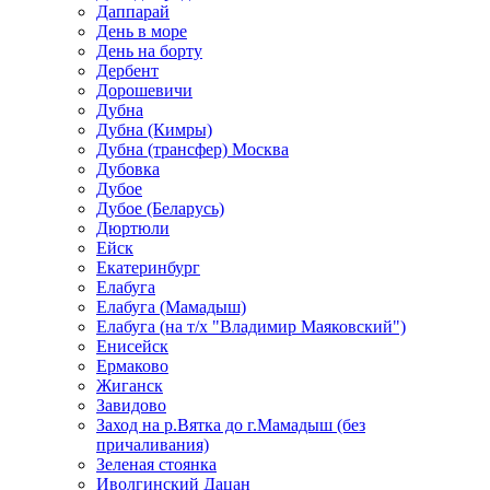
Даппарай
День в море
День на борту
Дербент
Дорошевичи
Дубна
Дубна (Кимры)
Дубна (трансфер) Москва
Дубовка
Дубое
Дубое (Беларусь)
Дюртюли
Ейск
Екатеринбург
Елабуга
Елабуга (Мамадыш)
Елабуга (на т/х "Владимир Маяковский")
Енисейск
Ермаково
Жиганск
Завидово
Заход на р.Вятка до г.Мамадыш (без
причаливания)
Зеленая стоянка
Иволгинский Дацан