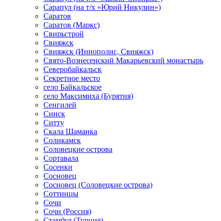
Сарапул (на т/х «Юрий Никулин»)
Саратов
Саратов (Маркс)
Свирьстрой
Свияжск
Свияжск (Иннополис, Свияжск)
Свято-Вознесенский Макарьевский монастырь
Северобайкальск
Секретное место
село Байкальское
село Максимиха (Бурятия)
Сенгилей
Синск
Ситту
Скала Шаманка
Соликамск
Соловецкие острова
Сортавала
Сосенки
Сосновец
Сосновец (Соловецкие острова)
Соттинцы
Сочи
Сочи (Россия)
Стамбул (Турция)