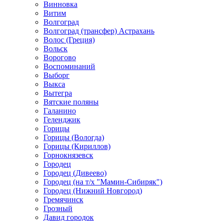
Винновка
Витим
Волгоград
Волгоград (трансфер) Астрахань
Волос (Греция)
Вольск
Ворогово
Воспоминаний
Выборг
Выкса
Вытегра
Вятские поляны
Галанино
Геленджик
Горицы
Горицы (Вологда)
Горицы (Кириллов)
Горнокнязевск
Городец
Городец (Дивеево)
Городец (на т/х "Мамин-Сибиряк")
Городец (Нижний Новгород)
Гремячинск
Грозный
Давид городок