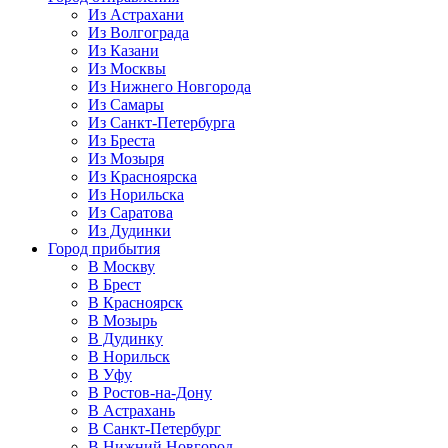
Из Астрахани
Из Волгограда
Из Казани
Из Москвы
Из Нижнего Новгорода
Из Самары
Из Санкт-Петербурга
Из Бреста
Из Мозыря
Из Красноярска
Из Норильска
Из Саратова
Из Дудинки
Город прибытия
В Москву
В Брест
В Красноярск
В Мозырь
В Дудинку
В Норильск
В Уфу
В Ростов-на-Дону
В Астрахань
В Санкт-Петербург
В Нижний Новгород