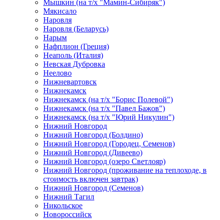
Мышкин (на т/х "Мамин-Сибиряк")
Мякисало
Наровля
Наровля (Беларусь)
Нарым
Нафплион (Греция)
Неаполь (Италия)
Невская Дубровка
Неелово
Нижневартовск
Нижнекамск
Нижнекамск (на т/х "Борис Полевой")
Нижнекамск (на т/х "Павел Бажов")
Нижнекамск (на т/х "Юрий Никулин")
Нижний Новгород
Нижний Новгород (Болдино)
Нижний Новгород (Городец, Семенов)
Нижний Новгород (Дивеево)
Нижний Новгород (озеро Светлояр)
Нижний Новгород (проживание на теплоходе, в
стоимость включен завтрак)
Нижний Новгород (Семенов)
Нижний Тагил
Никольское
Новороссийск