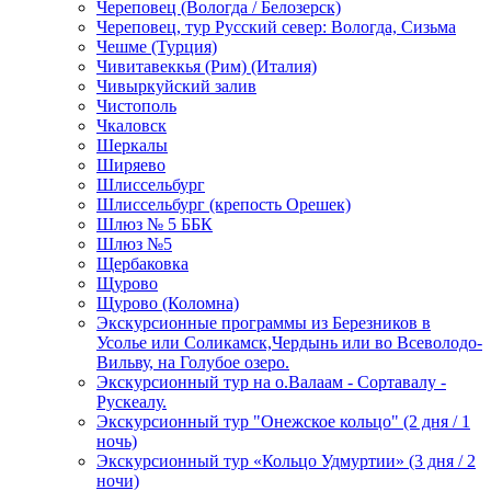
Череповец (Вологда / Белозерск)
Череповец, тур Русский север: Вологда, Сизьма
Чешме (Турция)
Чивитавеккья (Рим) (Италия)
Чивыркуйский залив
Чистополь
Чкаловск
Шеркалы
Ширяево
Шлиссельбург
Шлиссельбург (крепость Орешек)
Шлюз № 5 ББК
Шлюз №5
Щербаковка
Щурово
Щурово (Коломна)
Экскурсионные программы из Березников в
Усолье или Соликамск,Чердынь или во Всеволодо-
Вильву, на Голубое озеро.
Экскурсионный тур на о.Валаам - Сортавалу -
Рускеалу.
Экскурсионный тур "Онежское кольцо" (2 дня / 1
ночь)
Экскурсионный тур «Кольцо Удмуртии» (3 дня / 2
ночи)