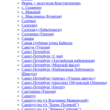
Рязань + экскурсия Константиново
с. Галанино
с. Макарий
с. Максимиха (Бурятия)
Салемал
Салехард
Салехард (Лабытнанги)
Салоники (Греция)
Самара
Самая глубокая точка Байкала
Самсун (Турция)
Санкт Петербург
Санкт-Петербург (2 дня)
Санкт-Петербург (Английская набережная)
Санкт-Петербург (Морской фасад)
Санкт-Петербург (Набережная Лейтенанта
Шмидта)
Санкт-Петербург (причал «Уткина заводь»)
Санкт-Петербург (проспект Обуховской Обороны)
Санкт-Петербург (Центр)
Санторини (Греция)
Сарапул
Сарапул (на т/х Владимир Маяковский)
Сарапул (на т/х "Борис Полевой")
Сарапул (на т/х "Мамин-Сибиряк")