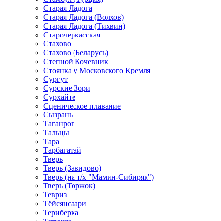
Старая Ладога
Старая Ладога (Волхов)
Старая Ладога (Тихвин)
Старочеркасская
Стахово
Стахово (Беларусь)
Степной Кочевник
Стоянка у Московского Кремля
Сургут
Сурские Зори
Сурхайте
Сценическое плавание
Сызрань
Таганрог
Тальцы
Тара
Тарбагатай
Тверь
Тверь (Завидово)
Тверь (на т/х "Мамин-Сибиряк")
Тверь (Торжок)
Тевриз
Тёйсянсаари
Териберка