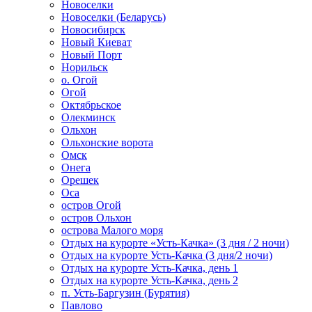
Новоселки
Новоселки (Беларусь)
Новосибирск
Новый Киеват
Новый Порт
Норильск
о. Огой
Огой
Октябрьское
Олекминск
Ольхон
Ольхонские ворота
Омск
Онега
Орешек
Оса
остров Огой
остров Ольхон
острова Малого моря
Отдых на курорте «Усть-Качка» (3 дня / 2 ночи)
Отдых на курорте Усть-Качка (3 дня/2 ночи)
Отдых на курорте Усть-Качка, день 1
Отдых на курорте Усть-Качка, день 2
п. Усть-Баргузин (Бурятия)
Павлово