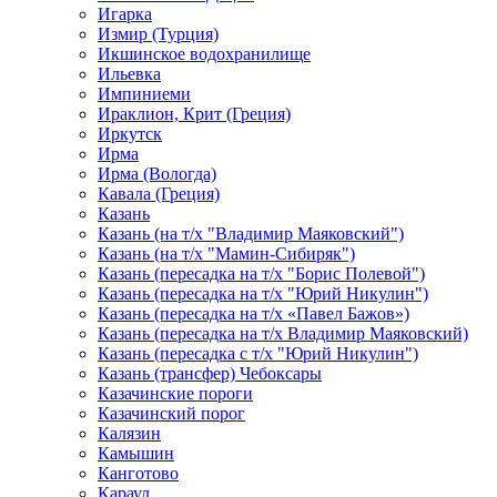
Игарка
Измир (Турция)
Икшинское водохранилище
Ильевка
Импиниеми
Ираклион, Крит (Греция)
Иркутск
Ирма
Ирма (Вологда)
Кавала (Греция)
Казань
Казань (на т/х "Владимир Маяковский")
Казань (на т/х "Мамин-Сибиряк")
Казань (пересадка на т/х "Борис Полевой")
Казань (пересадка на т/х "Юрий Никулин")
Казань (пересадка на т/х «Павел Бажов»)
Казань (пересадка на т/х Владимир Маяковский)
Казань (пересадка с т/х "Юрий Никулин")
Казань (трансфер) Чебоксары
Казачинские пороги
Казачинский порог
Калязин
Камышин
Канготово
Караул