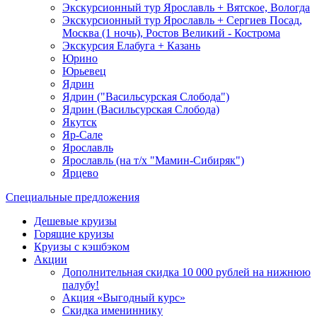
Экскурсионный тур Ярославль + Вятское, Вологда
Экскурсионный тур Ярославль + Сергиев Посад,
Москва (1 ночь), Ростов Великий - Кострома
Экскурсия Елабуга + Казань
Юрино
Юрьевец
Ядрин
Ядрин ("Васильсурская Слобода")
Ядрин (Васильсурская Слобода)
Якутск
Яр-Сале
Ярославль
Ярославль (на т/х "Мамин-Сибиряк")
Ярцево
Специальные предложения
Дешевые круизы
Горящие круизы
Круизы с кэшбэком
Акции
Дополнительная скидка 10 000 рублей на нижнюю
палубу!
Акция «Выгодный курс»
Скидка имениннику