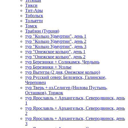
Тетюши
Тикси
Тит-Ары
Тобольск
Тольятти
Томск
Трабзон (Турция)
тур "Кольцо Удмуртии", день 1
тур "Кольцо Удмуртии", день 2
тур "Кольцо Удмуртии", день 3
тур "Онежское кольцо", день 1
тур "Онежское кольцо", день 2
тур Березники + Соликамск, Чердынь
тур Березники + Усолье
тур Вытегра (2 дня, Онежское кольцо)
тур Русский север: Белозерск, Галинское,
Череповец
тур Тверь + оз.Селигер (Нилова Пустынь,
Осташков), Торжок
тур Ярославль + Архангельск, Северодвинск, день
1
тур Ярославль + Архангельск, Северодвинск, день
2
тур Ярославль + Архангельск, Северодвинск, день
3