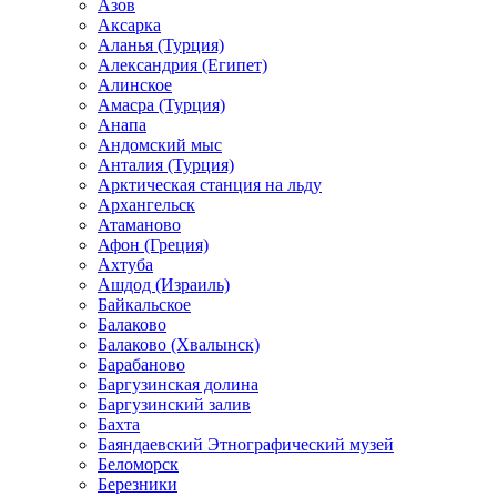
Азов
Аксарка
Аланья (Турция)
Александрия (Египет)
Алинское
Амасра (Турция)
Анапа
Андомский мыс
Анталия (Турция)
Арктическая станция на льду
Архангельск
Атаманово
Афон (Греция)
Ахтуба
Ашдод (Израиль)
Байкальское
Балаково
Балаково (Хвалынск)
Барабаново
Баргузинская долина
Баргузинский залив
Бахта
Баяндаевский Этнографический музей
Беломорск
Березники