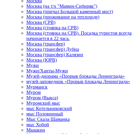
Москва
Москва (на т/х "Мамин-Сибиряк")
Москва (причал Большой каменный мост)
Москва (проживание на теплоходе)
Москва (СРВ)
Москва (стоянка на СРВ)
Москва (стоянка на СРВ). Посадка туристов всегда
начинается в 22 часа.
Москва (трансфер)
Москва (трансфер) Дубна
Москва (трансфер) Калязин
Москва (ЮРВ)
Мужи
Мужи/Ханты-Мужи
Музей-диорама «Прорыв блокады Ленинграда»
музей-заповедник «Прорыв блокады Ленинграда»
Мурманск
Муром
Муром (Выкса)
Муромский мыс
мыс Котельниковский
мыс Половинный
Мыс Скала Шаманка
мыс Хобой
Мышкин