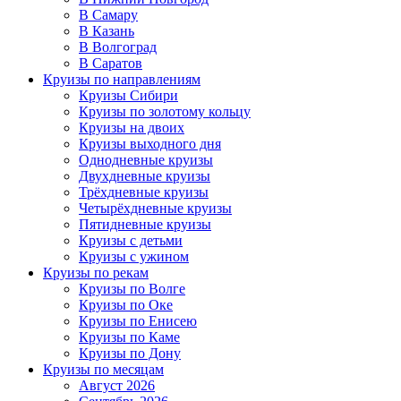
В Самару
В Казань
В Волгоград
В Саратов
Круизы по направлениям
Круизы Сибири
Круизы по золотому кольцу
Круизы на двоих
Круизы выходного дня
Однодневные круизы
Двухдневные круизы
Трёхдневные круизы
Четырёхдневные круизы
Пятидневные круизы
Круизы с детьми
Круизы с ужином
Круизы по рекам
Круизы по Волге
Круизы по Оке
Круизы по Енисею
Круизы по Каме
Круизы по Дону
Круизы по месяцам
Август 2026