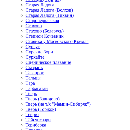
Старая Ладога
Старая Ладога (Волхов)
Старая Ладога (Тихвин)
Старочеркасская
Стахово
Стахово (Беларусь)
Степной Кочевник
Стоянка у Московского Кремля
Сургут
Сурские Зори
Сурхайте
Сценическое плавание
Сызрань
Таганрог
Тальцы
Тара
Тарбагатай
Тверь
Тверь (Завидово)
Тверь (на т/х "Мамин-Сибиряк")
Тверь (Торжок)
Тевриз
Тёйсянсаари
Териберка