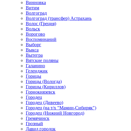
Винновка
Витим
Волгоград
Волгоград (трансфер) Астрахань
Волос (Греция)
Вольск
Ворогово
Воспоминаний
Выборг
Выкса
Вытегра
Вятские поляны
Галанино
Геленджик
Горицы
Горицы (Вологда)
Горицы (Кириллов)
Горнокнязевск
Городец
Городец (Дивеево)
Городец (на т/х "Мамин-Сибиряк")
Городец (Нижний Новгород)
Гремячинск
Грозный
Давид городок