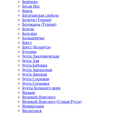
Берёзово
Бесов Нос
Бирск
Богатырская слобода
Бодрум (Турция)
Бозджаада (Турция)
Болгар
Болгары
Большеречье
Брест
Брест (Беларусь)
Буотама
бухта Академическая
бухта Аяя
бухта Бабушка
бухта Заворотная
бухта Змеиная
бухта Сосновая
бухта Сосновка
Бухты Большого моря
Валаам
Великий Новгород
Великий Новгород (Старая Русса)
Верккосаари
Весьегонск