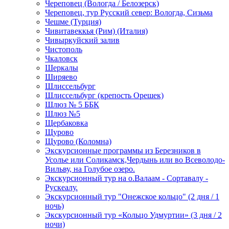
Череповец (Вологда / Белозерск)
Череповец, тур Русский север: Вологда, Сизьма
Чешме (Турция)
Чивитавеккья (Рим) (Италия)
Чивыркуйский залив
Чистополь
Чкаловск
Шеркалы
Ширяево
Шлиссельбург
Шлиссельбург (крепость Орешек)
Шлюз № 5 ББК
Шлюз №5
Щербаковка
Щурово
Щурово (Коломна)
Экскурсионные программы из Березников в
Усолье или Соликамск,Чердынь или во Всеволодо-
Вильву, на Голубое озеро.
Экскурсионный тур на о.Валаам - Сортавалу -
Рускеалу.
Экскурсионный тур "Онежское кольцо" (2 дня / 1
ночь)
Экскурсионный тур «Кольцо Удмуртии» (3 дня / 2
ночи)