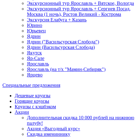
Экскурсионный тур Ярославль + Вятское, Вологда
Экскурсионный тур Ярославль + Сергиев Посад,
Москва (1 ночь), Ростов Великий - Кострома
Экскурсия Елабуга + Казань
Юрино
Юрьевец
Ядрин
Ядрин ("Васильсурская Слобода")
Ядрин (Васильсурская Слобода)
Якутск
Яр-Сале
Ярославль
Ярославль (на т/х "Мамин-Сибиряк")
Ярцево
Специальные предложения
Дешевые круизы
Горящие круизы
Круизы с кэшбэком
Акции
Дополнительная скидка 10 000 рублей на нижнюю
палубу!
Акция «Выгодный курс»
Скидка имениннику