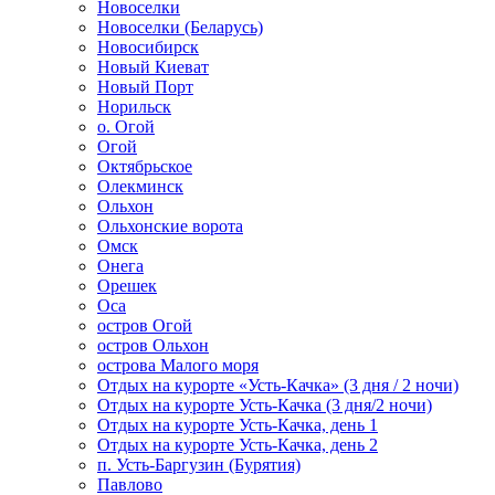
Новоселки
Новоселки (Беларусь)
Новосибирск
Новый Киеват
Новый Порт
Норильск
о. Огой
Огой
Октябрьское
Олекминск
Ольхон
Ольхонские ворота
Омск
Онега
Орешек
Оса
остров Огой
остров Ольхон
острова Малого моря
Отдых на курорте «Усть-Качка» (3 дня / 2 ночи)
Отдых на курорте Усть-Качка (3 дня/2 ночи)
Отдых на курорте Усть-Качка, день 1
Отдых на курорте Усть-Качка, день 2
п. Усть-Баргузин (Бурятия)
Павлово