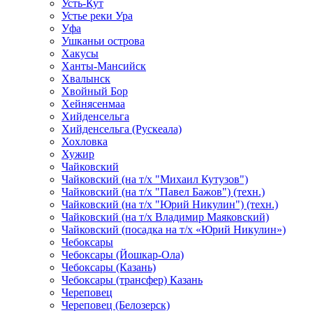
Усть-Кут
Устье реки Ура
Уфа
Ушканьи острова
Хакусы
Ханты-Мансийск
Хвалынск
Хвойный Бор
Хейнясенмаа
Хийденсельга
Хийденсельга (Рускеала)
Хохловка
Хужир
Чайковский
Чайковский (на т/х "Михаил Кутузов")
Чайковский (на т/х "Павел Бажов") (техн.)
Чайковский (на т/х "Юрий Никулин") (техн.)
Чайковский (на т/х Владимир Маяковский)
Чайковский (посадка на т/х «Юрий Никулин»)
Чебоксары
Чебоксары (Йошкар-Ола)
Чебоксары (Казань)
Чебоксары (трансфер) Казань
Череповец
Череповец (Белозерск)