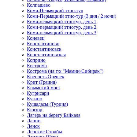
Колпашево
Коми-Пермяцкий этно-тур
Коми-Пермяцкий этно-тур (3 дня / 2 ночи)
Коми-пермяцкий этнотур, день 1
Коми-пермяцкий этнотур, день 2
Коми-пермяцкий этнотур, день 3
Коневец
Константиново
Константиновск
Константиновская
Коприно
Кострома
Кострома (на т/х "Мамин-Сибиряк")
Крепость Орешек
Крит (Греция)
Крымский мост
Кугрисари
Кузино
Кушадасы (Турция)
Кюсюр
Лагерь на берегу Байкала
Лаппи
Ленск
Ленские Столбы