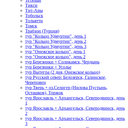
Тетюши
Тикси
Тит-Ары
Тобольск
Тольятти
Томск
Трабзон (Турция)
тур "Кольцо Удмуртии", день 1
тур "Кольцо Удмуртии", день 2
тур "Кольцо Удмуртии", день 3
тур "Онежское кольцо", день 1
тур "Онежское кольцо", день 2
тур Березники + Соликамск, Чердынь
тур Березники + Усолье
тур Вытегра (2 дня, Онежское кольцо)
тур Русский север: Белозерск, Галинское,
Череповец
тур Тверь + оз.Селигер (Нилова Пустынь,
Осташков), Торжок
тур Ярославль + Архангельск, Северодвинск, день
1
тур Ярославль + Архангельск, Северодвинск, день
2
тур Ярославль + Архангельск, Северодвинск, день
3