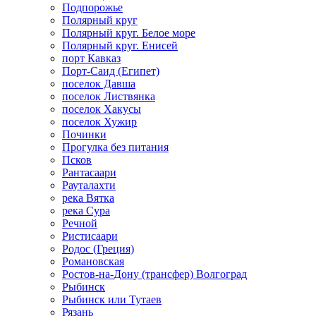
Подпорожье
Полярный круг
Полярный круг. Белое море
Полярный круг. Енисей
порт Кавказ
Порт-Саид (Египет)
поселок Давша
поселок Листвянка
поселок Хакусы
поселок Хужир
Починки
Прогулка без питания
Псков
Рантасаари
Рауталахти
река Вятка
река Сура
Речной
Ристисаари
Родос (Греция)
Романовская
Ростов-на-Дону (трансфер) Волгоград
Рыбинск
Рыбинск или Тутаев
Рязань