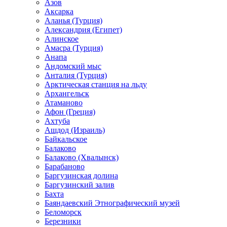
Азов
Аксарка
Аланья (Турция)
Александрия (Египет)
Алинское
Амасра (Турция)
Анапа
Андомский мыс
Анталия (Турция)
Арктическая станция на льду
Архангельск
Атаманово
Афон (Греция)
Ахтуба
Ашдод (Израиль)
Байкальское
Балаково
Балаково (Хвалынск)
Барабаново
Баргузинская долина
Баргузинский залив
Бахта
Баяндаевский Этнографический музей
Беломорск
Березники