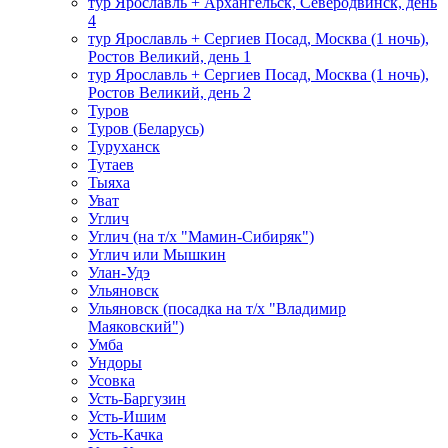
тур Ярославль + Архангельск, Северодвинск, день
4
тур Ярославль + Сергиев Посад, Москва (1 ночь),
Ростов Великий, день 1
тур Ярославль + Сергиев Посад, Москва (1 ночь),
Ростов Великий, день 2
Туров
Туров (Беларусь)
Туруханск
Тутаев
Тыяха
Уват
Углич
Углич (на т/х "Мамин-Сибиряк")
Углич или Мышкин
Улан-Удэ
Ульяновск
Ульяновск (посадка на т/х "Владимир
Маяковский")
Умба
Ундоры
Усовка
Усть-Баргузин
Усть-Ишим
Усть-Качка