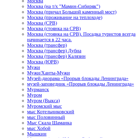
Москва
Москва (на т/х "Мамин-Сибиряк")
Москва (причал Большой каменный мост)
Москва (проживание на теплоходе)
Москва (СРВ)
Москва (стоянка на СРВ)
Москва (стоянка на СРВ). Посадка туристов всегда
начинается в 22 часа.
Москва (трансфер)
Москва (трансфер) Дубна
Москва (трансфер) Калязин
Москва (ЮРВ)
Мужи
Мужи/Ханты-Мужи
Музей-диорама «Прорыв блокады Ленинграда»
музей-заповедник «Прорыв блокады Ленинграда»
Мурманск
Муром
Муром (Выкса)
Муромский мыс
мыс Котельниковский
мыс Половинный
Мыс Скала Шаманка
мыс Хобой
Мышкин