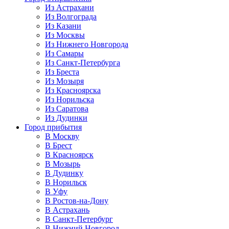
Из Астрахани
Из Волгограда
Из Казани
Из Москвы
Из Нижнего Новгорода
Из Самары
Из Санкт-Петербурга
Из Бреста
Из Мозыря
Из Красноярска
Из Норильска
Из Саратова
Из Дудинки
Город прибытия
В Москву
В Брест
В Красноярск
В Мозырь
В Дудинку
В Норильск
В Уфу
В Ростов-на-Дону
В Астрахань
В Санкт-Петербург
В Нижний Новгород