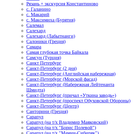
Рязань + экскурсия Константиново
с. Галанино
с. Макарий
с. Максимиха (Бурятия)
Салемал
Салехард
Салехард (Лабытнанги)
Салоники (Греция)
Самара
Самая глубокая точка Байкала
Самсун (Турция)
Санкт Петербург
Санкт-Петербург (2 дня)
Санкт-Петербург (Английская набережная)
Санкт-Петербург (Морской фасад)
Санкт-Петербург (Набережная Лейтенанта
Шмидта)
Санкт-Петербург (причал «Уткина заводь»)
Санкт-Петербург (проспект Обуховской Обороны)
Санкт-Петербург (Центр)
Санторини (Греция)
Сарапул
Сарапул (на т/х Владимир Маяковский)
Сарапул (на т/х "Борис Полевой")
Сарапул (на т/х "Мамин-Сибиряк")