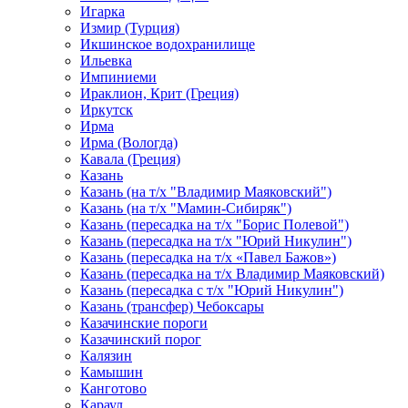
Игарка
Измир (Турция)
Икшинское водохранилище
Ильевка
Импиниеми
Ираклион, Крит (Греция)
Иркутск
Ирма
Ирма (Вологда)
Кавала (Греция)
Казань
Казань (на т/х "Владимир Маяковский")
Казань (на т/х "Мамин-Сибиряк")
Казань (пересадка на т/х "Борис Полевой")
Казань (пересадка на т/х "Юрий Никулин")
Казань (пересадка на т/х «Павел Бажов»)
Казань (пересадка на т/х Владимир Маяковский)
Казань (пересадка с т/х "Юрий Никулин")
Казань (трансфер) Чебоксары
Казачинские пороги
Казачинский порог
Калязин
Камышин
Канготово
Караул