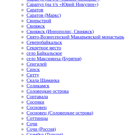
Сарапул (на т/х «Юрий Никулин»)
Саратов
Саратов (Маркс)
Свирьстрой
Свияжск
Свияжск (Иннополис, Свияжск)
Свято-Вознесенский Макарьевский монастырь
Северобайкальск
Секретное место
село Байкальское
село Максимиха (Бурятия)
Сенгилей
Синск
Ситту
Скала Шаманка
Соликамск
Соловецкие острова
Сортавала
Сосенки
Сосновец
Сосновец (Соловецкие острова)
Соттинцы
Сочи
Сочи (Россия)
Стамбул (Турция)