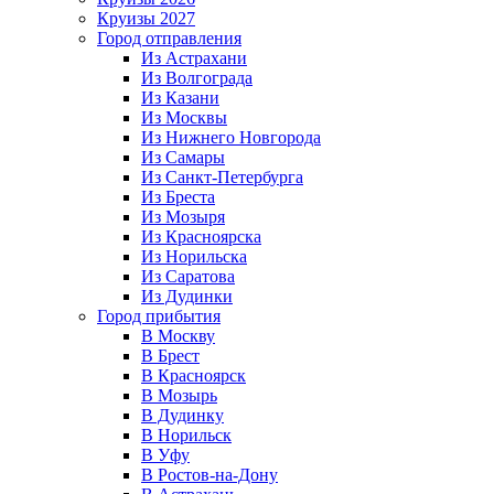
Круизы 2027
Город отправления
Из Астрахани
Из Волгограда
Из Казани
Из Москвы
Из Нижнего Новгорода
Из Самары
Из Санкт-Петербурга
Из Бреста
Из Мозыря
Из Красноярска
Из Норильска
Из Саратова
Из Дудинки
Город прибытия
В Москву
В Брест
В Красноярск
В Мозырь
В Дудинку
В Норильск
В Уфу
В Ростов-на-Дону