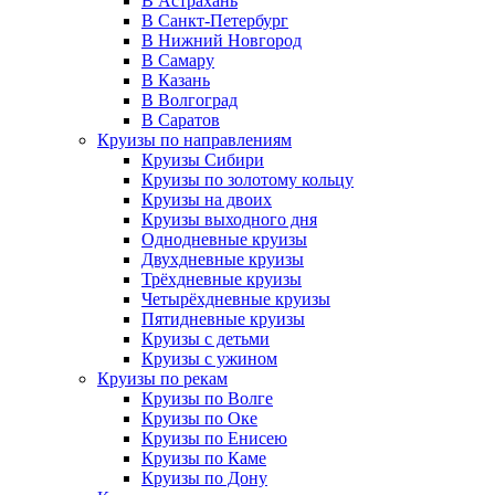
В Астрахань
В Санкт-Петербург
В Нижний Новгород
В Самару
В Казань
В Волгоград
В Саратов
Круизы по направлениям
Круизы Сибири
Круизы по золотому кольцу
Круизы на двоих
Круизы выходного дня
Однодневные круизы
Двухдневные круизы
Трёхдневные круизы
Четырёхдневные круизы
Пятидневные круизы
Круизы с детьми
Круизы с ужином
Круизы по рекам
Круизы по Волге
Круизы по Оке
Круизы по Енисею
Круизы по Каме
Круизы по Дону