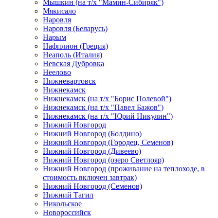
Мышкин (на т/х "Мамин-Сибиряк")
Мякисало
Наровля
Наровля (Беларусь)
Нарым
Нафплион (Греция)
Неаполь (Италия)
Невская Дубровка
Неелово
Нижневартовск
Нижнекамск
Нижнекамск (на т/х "Борис Полевой")
Нижнекамск (на т/х "Павел Бажов")
Нижнекамск (на т/х "Юрий Никулин")
Нижний Новгород
Нижний Новгород (Болдино)
Нижний Новгород (Городец, Семенов)
Нижний Новгород (Дивеево)
Нижний Новгород (озеро Светлояр)
Нижний Новгород (проживание на теплоходе, в
стоимость включен завтрак)
Нижний Новгород (Семенов)
Нижний Тагил
Никольское
Новороссийск