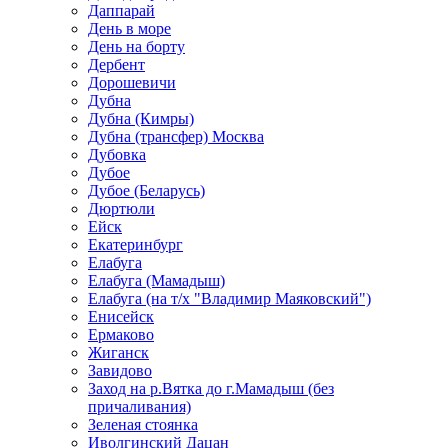
Даппарай
День в море
День на борту
Дербент
Дорошевичи
Дубна
Дубна (Кимры)
Дубна (трансфер) Москва
Дубовка
Дубое
Дубое (Беларусь)
Дюртюли
Ейск
Екатеринбург
Елабуга
Елабуга (Мамадыш)
Елабуга (на т/х "Владимир Маяковский")
Енисейск
Ермаково
Жиганск
Завидово
Заход на р.Вятка до г.Мамадыш (без
причаливания)
Зеленая стоянка
Иволгинский Дацан