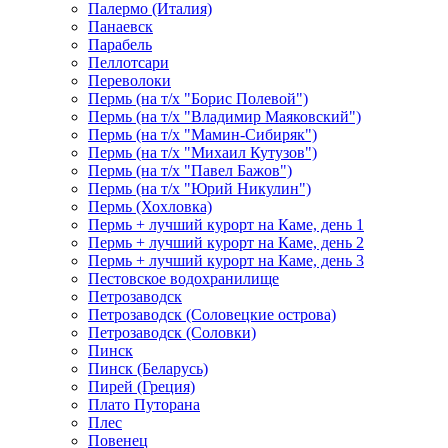
Палермо (Италия)
Панаевск
Парабель
Пеллотсари
Переволоки
Пермь (на т/х "Борис Полевой")
Пермь (на т/х "Владимир Маяковский")
Пермь (на т/х "Мамин-Сибиряк")
Пермь (на т/х "Михаил Кутузов")
Пермь (на т/х "Павел Бажов")
Пермь (на т/х "Юрий Никулин")
Пермь (Хохловка)
Пермь + лучший курорт на Каме, день 1
Пермь + лучший курорт на Каме, день 2
Пермь + лучший курорт на Каме, день 3
Пестовское водохранилище
Петрозаводск
Петрозаводск (Соловецкие острова)
Петрозаводск (Соловки)
Пинск
Пинск (Беларусь)
Пирей (Греция)
Плато Путорана
Плес
Повенец