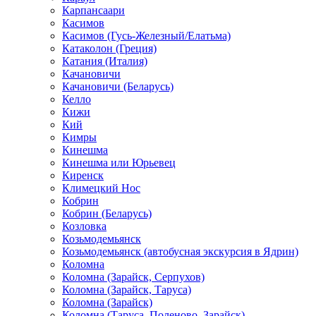
Карпансаари
Касимов
Касимов (Гусь-Железный/Елатьма)
Катаколон (Греция)
Катания (Италия)
Качановичи
Качановичи (Беларусь)
Келло
Кижи
Кий
Кимры
Кинешма
Кинешма или Юрьевец
Киренск
Климецкий Нос
Кобрин
Кобрин (Беларусь)
Козловка
Козьмодемьянск
Козьмодемьянск (автобусная экскурсия в Ядрин)
Коломна
Коломна (Зарайск, Серпухов)
Коломна (Зарайск, Таруса)
Коломна (Зарайск)
Коломна (Таруса, Поленово, Зарайск)