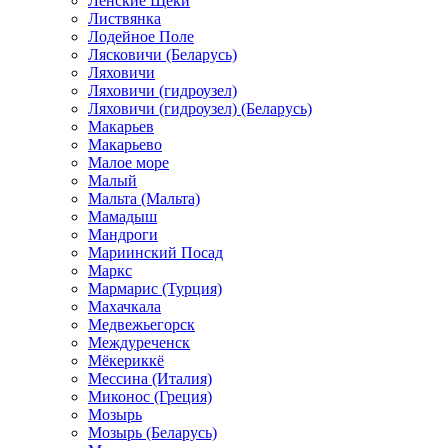
Ленские Щеки
Листвянка
Лодейное Поле
Лясковичи (Беларусь)
Ляховичи
Ляховичи (гидроузел)
Ляховичи (гидроузел) (Беларусь)
Макарьев
Макарьево
Малое море
Малый
Мальта (Мальта)
Мамадыш
Мандроги
Мариинский Посад
Маркс
Мармарис (Турция)
Махачкала
Медвежьегорск
Междуреченск
Мёкериккё
Мессина (Италия)
Миконос (Греция)
Мозырь
Мозырь (Беларусь)