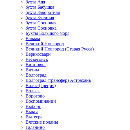
бухта Аяя
бухта Бабушка
бухта Заворотная
бухта Змеиная
бухта Сосновая
бухта Сосновка
Бухты Большого моря
Валаам
Великий Новгород
Великий Новгород (Старая Русса)
Верккосаари
Весьегонск
Винновка
Витим
Волгоград
Волгоград (трансфер) Астрахань
Волос (Греция)
Вольск
Ворогово
Воспоминаний
Выборг
Выкса
Вытегра
Вятские поляны
Галанино