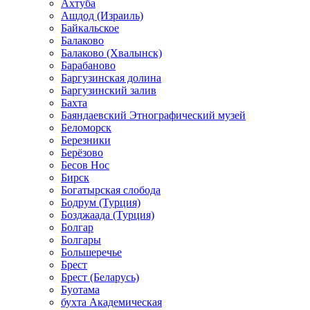
Ахтуба
Ашдод (Израиль)
Байкальское
Балаково
Балаково (Хвалынск)
Барабаново
Баргузинская долина
Баргузинский залив
Бахта
Баяндаевский Этнографический музей
Беломорск
Березники
Берёзово
Бесов Нос
Бирск
Богатырская слобода
Бодрум (Турция)
Бозджаада (Турция)
Болгар
Болгары
Большеречье
Брест
Брест (Беларусь)
Буотама
бухта Академическая