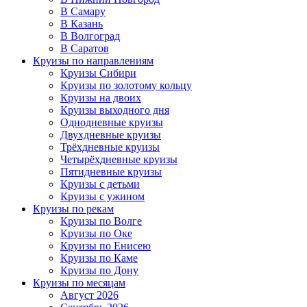
В Самару
В Казань
В Волгоград
В Саратов
Круизы по направлениям
Круизы Сибири
Круизы по золотому кольцу
Круизы на двоих
Круизы выходного дня
Однодневные круизы
Двухдневные круизы
Трёхдневные круизы
Четырёхдневные круизы
Пятидневные круизы
Круизы с детьми
Круизы с ужином
Круизы по рекам
Круизы по Волге
Круизы по Оке
Круизы по Енисею
Круизы по Каме
Круизы по Дону
Круизы по месяцам
Август 2026