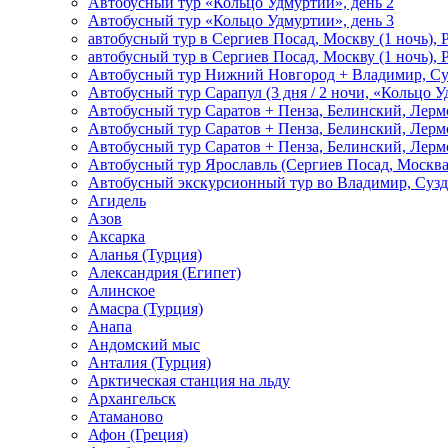
Автобусный тур «Кольцо Удмуртии», день 2
Автобусный тур «Кольцо Удмуртии», день 3
автобусный тур в Сергиев Посад, Москву (1 ночь), 
автобусный тур в Сергиев Посад, Москву (1 ночь), 
Автобусный тур Нижний Новгород + Владимир, Су
Автобусный тур Сарапул (3 дня / 2 ночи, «Кольцо 
Автобусный тур Саратов + Пенза, Белинский, Лермо
Автобусный тур Саратов + Пенза, Белинский, Лермо
Автобусный тур Саратов + Пенза, Белинский, Лермо
Автобусный тур Ярославль (Сергиев Посад, Москва 
Автобусный экскурсионный тур во Владимир, Сузд
Агидель
Азов
Аксарка
Аланья (Турция)
Александрия (Египет)
Алинское
Амасра (Турция)
Анапа
Андомский мыс
Анталия (Турция)
Арктическая станция на льду
Архангельск
Атаманово
Афон (Греция)