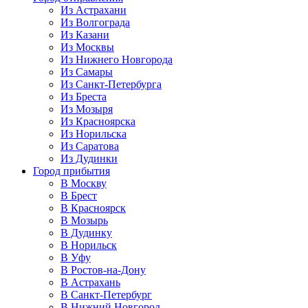
Из Астрахани
Из Волгограда
Из Казани
Из Москвы
Из Нижнего Новгорода
Из Самары
Из Санкт-Петербурга
Из Бреста
Из Мозыря
Из Красноярска
Из Норильска
Из Саратова
Из Дудинки
Город прибытия
В Москву
В Брест
В Красноярск
В Мозырь
В Дудинку
В Норильск
В Уфу
В Ростов-на-Дону
В Астрахань
В Санкт-Петербург
В Нижний Новгород