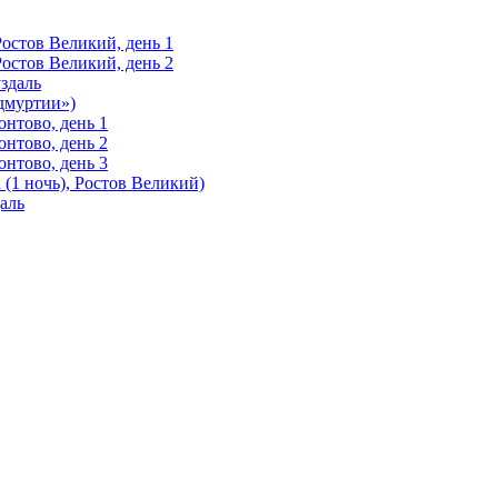
Ростов Великий, день 1
Ростов Великий, день 2
здаль
Удмуртии»)
нтово, день 1
нтово, день 2
нтово, день 3
(1 ночь), Ростов Великий)
аль