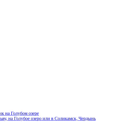
ик на Голубом озере
ву, на Голубое озеро или в Соликамск, Чердынь