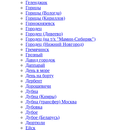
Геленджик
Горицы
Горицы (Вологда)
Горицы (Кириллов)
Горнокнязевск
Городец
Городец (Дивеево)
Городец (на т/х "Мамин-Сибиряк")
Городец (Нижний Новгород)
Гремячинск
Грозный
Давид городок
Даппарай
День в море
День на борту
Дербент
Дорошевичи
Дубна
Дубна (Кимры)
Дубна (трансфер) Москва
Дубовка
Дубое
Дубое (Беларусь)
Дюртюли
Ейск