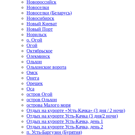
Новороссийск
Новоселки
Новоселки (Беларусь)
Новосибирск
Новый Киеват
Новый Порт
Норильск
о. Огой
Огой
Октябрьское
Олекминск
Ольхон
Ольхонские ворота
Омск
Онега
Орешек
Оса
остров Огой
остров Ольхон
острова Малого моря
Отдых на курорте «Усть-Качка» (3 дня / 2 ночи)
Отдых на курорте Усть-Качка (3 дня/2 ночи)
Отдых на курорте Усть-Качка, день 1
Отдых на курорте Усть-Качка, день 2
п. Усть-Баргузин (Бурятия)