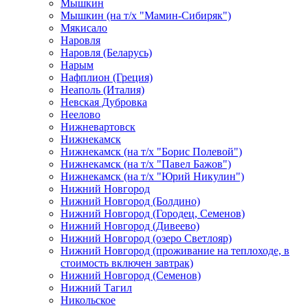
Мышкин
Мышкин (на т/х "Мамин-Сибиряк")
Мякисало
Наровля
Наровля (Беларусь)
Нарым
Нафплион (Греция)
Неаполь (Италия)
Невская Дубровка
Неелово
Нижневартовск
Нижнекамск
Нижнекамск (на т/х "Борис Полевой")
Нижнекамск (на т/х "Павел Бажов")
Нижнекамск (на т/х "Юрий Никулин")
Нижний Новгород
Нижний Новгород (Болдино)
Нижний Новгород (Городец, Семенов)
Нижний Новгород (Дивеево)
Нижний Новгород (озеро Светлояр)
Нижний Новгород (проживание на теплоходе, в
стоимость включен завтрак)
Нижний Новгород (Семенов)
Нижний Тагил
Никольское