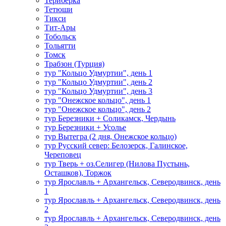
Териберка
Тетюши
Тикси
Тит-Ары
Тобольск
Тольятти
Томск
Трабзон (Турция)
тур "Кольцо Удмуртии", день 1
тур "Кольцо Удмуртии", день 2
тур "Кольцо Удмуртии", день 3
тур "Онежское кольцо", день 1
тур "Онежское кольцо", день 2
тур Березники + Соликамск, Чердынь
тур Березники + Усолье
тур Вытегра (2 дня, Онежское кольцо)
тур Русский север: Белозерск, Галинское,
Череповец
тур Тверь + оз.Селигер (Нилова Пустынь,
Осташков), Торжок
тур Ярославль + Архангельск, Северодвинск, день
1
тур Ярославль + Архангельск, Северодвинск, день
2
тур Ярославль + Архангельск, Северодвинск, день