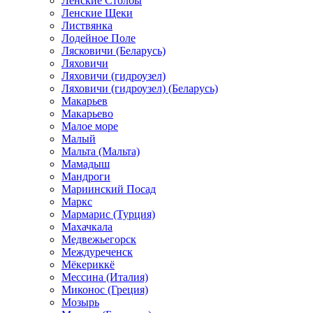
Ленские Столбы
Ленские Щеки
Листвянка
Лодейное Поле
Лясковичи (Беларусь)
Ляховичи
Ляховичи (гидроузел)
Ляховичи (гидроузел) (Беларусь)
Макарьев
Макарьево
Малое море
Малый
Мальта (Мальта)
Мамадыш
Мандроги
Мариинский Посад
Маркс
Мармарис (Турция)
Махачкала
Медвежьегорск
Междуреченск
Мёкериккё
Мессина (Италия)
Миконос (Греция)
Мозырь