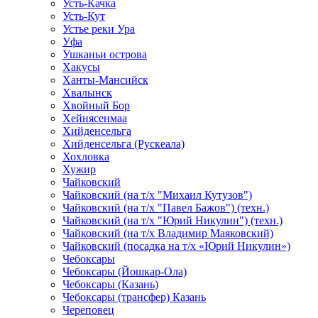
Усть-Качка
Усть-Кут
Устье реки Ура
Уфа
Ушканьи острова
Хакусы
Ханты-Мансийск
Хвалынск
Хвойный Бор
Хейнясенмаа
Хийденсельга
Хийденсельга (Рускеала)
Хохловка
Хужир
Чайковский
Чайковский (на т/х "Михаил Кутузов")
Чайковский (на т/х "Павел Бажов") (техн.)
Чайковский (на т/х "Юрий Никулин") (техн.)
Чайковский (на т/х Владимир Маяковский)
Чайковский (посадка на т/х «Юрий Никулин»)
Чебоксары
Чебоксары (Йошкар-Ола)
Чебоксары (Казань)
Чебоксары (трансфер) Казань
Череповец