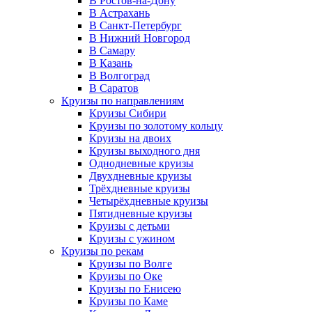
В Ростов-на-Дону
В Астрахань
В Санкт-Петербург
В Нижний Новгород
В Самару
В Казань
В Волгоград
В Саратов
Круизы по направлениям
Круизы Сибири
Круизы по золотому кольцу
Круизы на двоих
Круизы выходного дня
Однодневные круизы
Двухдневные круизы
Трёхдневные круизы
Четырёхдневные круизы
Пятидневные круизы
Круизы с детьми
Круизы с ужином
Круизы по рекам
Круизы по Волге
Круизы по Оке
Круизы по Енисею
Круизы по Каме