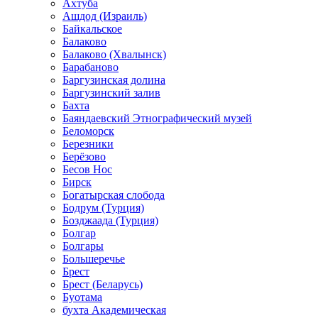
Ахтуба
Ашдод (Израиль)
Байкальское
Балаково
Балаково (Хвалынск)
Барабаново
Баргузинская долина
Баргузинский залив
Бахта
Баяндаевский Этнографический музей
Беломорск
Березники
Берёзово
Бесов Нос
Бирск
Богатырская слобода
Бодрум (Турция)
Бозджаада (Турция)
Болгар
Болгары
Большеречье
Брест
Брест (Беларусь)
Буотама
бухта Академическая