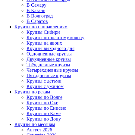
В Самару
В Казань
В Волгоград
В Саратов
Круизы по направлениям
Круизы Сибири
Круизы по золотому кольцу
Круизы на двоих
Круизы выходного дня
Однодневные круизы
Двухдневные круизы
Трёхдневные круизы
Четырёхдневные круизы
Пятидневные круизы
Круизы с детьми
Круизы с ужином
Круизы по рекам
Круизы по Волге
Круизы по Оке
Круизы по Енисею
Круизы по Каме
Круизы по Дону
Круизы по месяцам
Август 2026