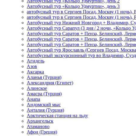
Автобусный тур «Кольцо Удмуртии», день 2
Автобусный тур «Кольцо Удмуртии», день 3
автобусный тур в Сергиев Посад, Москву (1 ночь), 
автобусный тур в Сергиев Посад, Москву (1 ночь), 
Автобусный тур Нижний Новгород + Владимир, Су
Автобусный тур Сарапул (3 дня / 2 ночи, «Кольцо 
Автобусный тур Саратов + Пенза, Белинский, Лермо
Автобусный тур Саратов + Пенза, Белинский, Лермо
Автобусный тур Саратов + Пенза, Белинский, Лермо
Автобусный тур Ярославль (Сергиев Посад, Москва 
Автобусный экскурсионный тур во Владимир, Сузд
Агидель
Азов
Аксарка
Аланья (Турция)
Александрия (Египет)
Алинское
Амасра (Турция)
Анапа
Андомский мыс
Анталия (Турция)
Арктическая станция на льду
Архангельск
Атаманово
Афон (Греция)