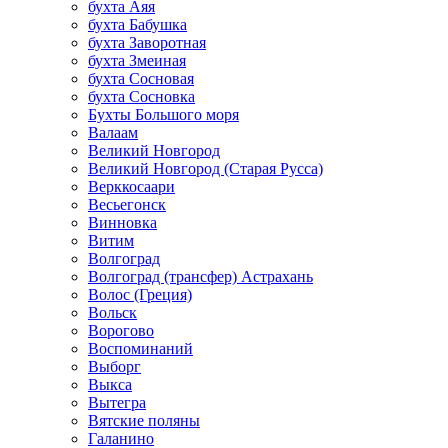
бухта Аяя
бухта Бабушка
бухта Заворотная
бухта Змеиная
бухта Сосновая
бухта Сосновка
Бухты Большого моря
Валаам
Великий Новгород
Великий Новгород (Старая Русса)
Верккосаари
Весьегонск
Винновка
Витим
Волгоград
Волгоград (трансфер) Астрахань
Волос (Греция)
Вольск
Ворогово
Воспоминаний
Выборг
Выкса
Вытегра
Вятские поляны
Галанино