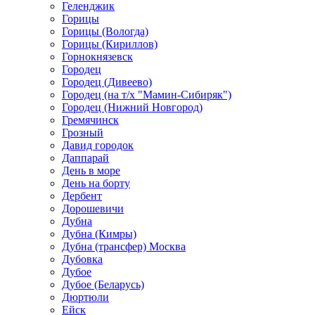
Геленджик
Горицы
Горицы (Вологда)
Горицы (Кириллов)
Горнокнязевск
Городец
Городец (Дивеево)
Городец (на т/х "Мамин-Сибиряк")
Городец (Нижний Новгород)
Гремячинск
Грозный
Давид городок
Даппарай
День в море
День на борту
Дербент
Дорошевичи
Дубна
Дубна (Кимры)
Дубна (трансфер) Москва
Дубовка
Дубое
Дубое (Беларусь)
Дюртюли
Ейск