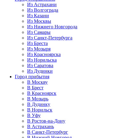
Из Астрахани
Из Волгограда
Из Казани
Из Москвы
Из Нижнего Новгорода
Из Самары
Из Санкт-Петербурга
Из Бреста
Из Мозыря
Из Красноярска
Из Норильска
Из Саратова
Из Дудинки
Город прибытия
В Москву
В Брест
В Красноярск
В Мозырь
В Дудинку
В Норильск
В Уфу
В Ростов-на-Дону
В Астрахань
В Санкт-Петербург
В Нижний Новгород