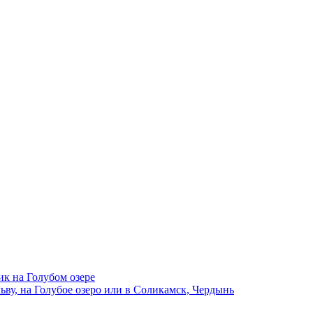
ик на Голубом озере
ву, на Голубое озеро или в Соликамск, Чердынь