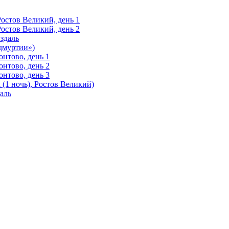
Ростов Великий, день 1
Ростов Великий, день 2
здаль
Удмуртии»)
нтово, день 1
нтово, день 2
нтово, день 3
(1 ночь), Ростов Великий)
аль