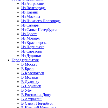
Из Астрахани
Из Волгограда
Из Казани
Из Москвы
Из Нижнего Новгорода
Из Самары
Из Санкт-Петербурга
Из Бреста
Из Мозыря
Из Красноярска
Из Норильска
Из Саратова
Из Дудинки
Город прибытия
В Москву
В Брест
В Красноярск
В Мозырь
В Дудинку
В Норильск
В Уфу
В Ростов-на-Дону
В Астрахань
В Санкт-Петербург
В Нижний Новгород