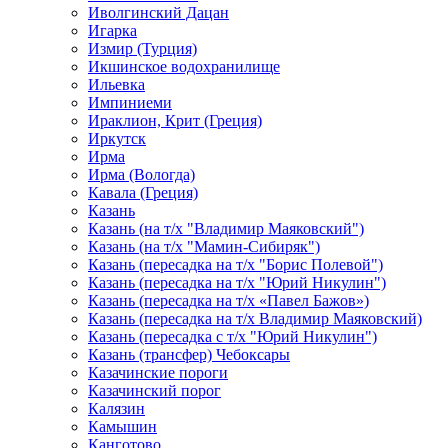
Иволгинский Дацан
Игарка
Измир (Турция)
Икшинское водохранилище
Ильевка
Импиниеми
Ираклион, Крит (Греция)
Иркутск
Ирма
Ирма (Вологда)
Кавала (Греция)
Казань
Казань (на т/х "Владимир Маяковский")
Казань (на т/х "Мамин-Сибиряк")
Казань (пересадка на т/х "Борис Полевой")
Казань (пересадка на т/х "Юрий Никулин")
Казань (пересадка на т/х «Павел Бажов»)
Казань (пересадка на т/х Владимир Маяковский)
Казань (пересадка с т/х "Юрий Никулин")
Казань (трансфер) Чебоксары
Казачинские пороги
Казачинский порог
Калязин
Камышин
Канготово