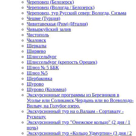
Череповец (Белозерск)
Череповец (Вологда / Белозерск)
Череповец, тур Русский север: Вологда, Сизьма
Чешме (Турция)
Чивитавеккья (Рим) (Италия)
Чивыркуйский залив
Чистополь
Чкаловск
Шеркалы
Ширяево
Шлиссельбург
Шлиссельбург (крепость Орешек)
Шлюз № 5 ББК
Шлюз №5
Щербаковка
Щурово
Щурово (Коломна)
Экскурсионные программы из Березников в
Усолье или Соликамск,Чердынь или во Всеволодо-
Вильву, на Голубое озеро.
Экскурсионный тур на о.Валаам - Сортавалу -
Рускеалу.
Экскурсионный тур "Онежское кольцо" (2 дня / 1
ночь)
Экскурсионный тур «Кольцо Удмуртии» (3 дня / 2