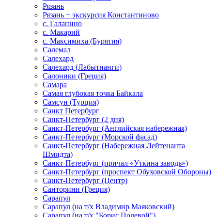
Рязань
Рязань + экскурсия Константиново
с. Галанино
с. Макарий
с. Максимиха (Бурятия)
Салемал
Салехард
Салехард (Лабытнанги)
Салоники (Греция)
Самара
Самая глубокая точка Байкала
Самсун (Турция)
Санкт Петербург
Санкт-Петербург (2 дня)
Санкт-Петербург (Английская набережная)
Санкт-Петербург (Морской фасад)
Санкт-Петербург (Набережная Лейтенанта
Шмидта)
Санкт-Петербург (причал «Уткина заводь»)
Санкт-Петербург (проспект Обуховской Обороны)
Санкт-Петербург (Центр)
Санторини (Греция)
Сарапул
Сарапул (на т/х Владимир Маяковский)
Сарапул (на т/х "Борис Полевой")