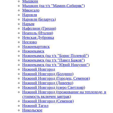
Мышкин
Мышкин (на т/х "Мамин-Сибиряк")
Мякисало
Наровля
Наровля (Беларусь)
Нарым
Нафплион (Греция)
Неаполь (Италия)
Невская Дубровка
Неелово
Нижневартовск
Нижнекамск
Нижнекамск (на т/х "Борис Полевой")
Нижнекамск (на т/х "Павел Бажов")
Нижнекамск (на т/х "Юрий Никулин")
Нижний Новгород
Нижний Новгород (Болдино)
Нижний Новгород (Городец, Семенов)
Нижний Новгород (Дивеево)
Нижний Новгород (озеро Светлояр)
Нижний Новгород (проживание на теплоходе, в
стоимость включен завтрак)
Нижний Новгород (Семенов)
Нижний Тагил
Никольское