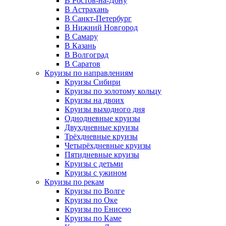
В Ростов-на-Дону
В Астрахань
В Санкт-Петербург
В Нижний Новгород
В Самару
В Казань
В Волгоград
В Саратов
Круизы по направлениям
Круизы Сибири
Круизы по золотому кольцу
Круизы на двоих
Круизы выходного дня
Однодневные круизы
Двухдневные круизы
Трёхдневные круизы
Четырёхдневные круизы
Пятидневные круизы
Круизы с детьми
Круизы с ужином
Круизы по рекам
Круизы по Волге
Круизы по Оке
Круизы по Енисею
Круизы по Каме