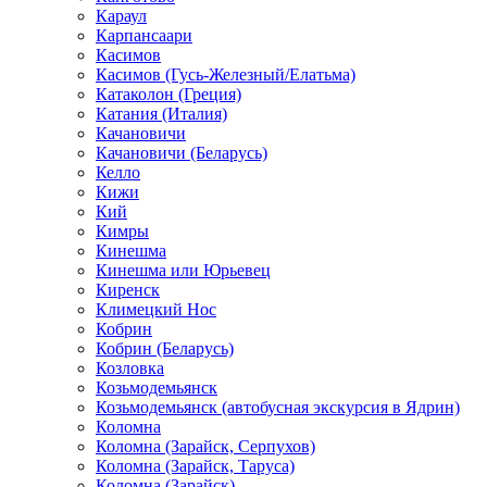
Караул
Карпансаари
Касимов
Касимов (Гусь-Железный/Елатьма)
Катаколон (Греция)
Катания (Италия)
Качановичи
Качановичи (Беларусь)
Келло
Кижи
Кий
Кимры
Кинешма
Кинешма или Юрьевец
Киренск
Климецкий Нос
Кобрин
Кобрин (Беларусь)
Козловка
Козьмодемьянск
Козьмодемьянск (автобусная экскурсия в Ядрин)
Коломна
Коломна (Зарайск, Серпухов)
Коломна (Зарайск, Таруса)
Коломна (Зарайск)