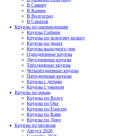
В Самару
В Казань
В Волгоград
В Саратов
Круизы по направлениям
Круизы Сибири
Круизы по золотому кольцу
Круизы на двоих
Круизы выходного дня
Однодневные круизы
Двухдневные круизы
Трёхдневные круизы
Четырёхдневные круизы
Пятидневные круизы
Круизы с детьми
Круизы с ужином
Круизы по рекам
Круизы по Волге
Круизы по Оке
Круизы по Енисею
Круизы по Каме
Круизы по Дону
Круизы по месяцам
Август 2026