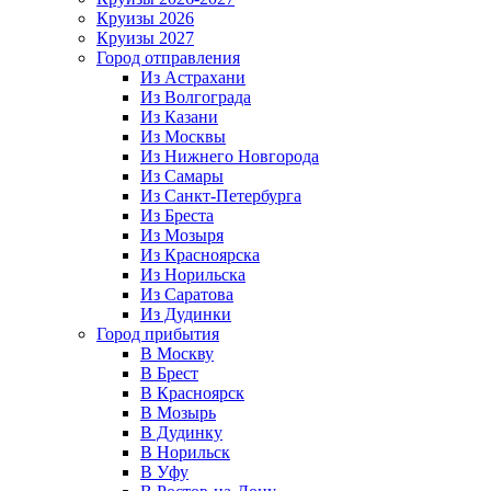
Круизы 2026
Круизы 2027
Город отправления
Из Астрахани
Из Волгограда
Из Казани
Из Москвы
Из Нижнего Новгорода
Из Самары
Из Санкт-Петербурга
Из Бреста
Из Мозыря
Из Красноярска
Из Норильска
Из Саратова
Из Дудинки
Город прибытия
В Москву
В Брест
В Красноярск
В Мозырь
В Дудинку
В Норильск
В Уфу