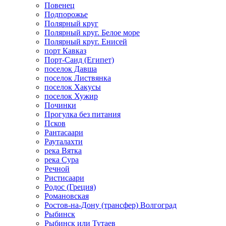
Повенец
Подпорожье
Полярный круг
Полярный круг. Белое море
Полярный круг. Енисей
порт Кавказ
Порт-Саид (Египет)
поселок Давша
поселок Листвянка
поселок Хакусы
поселок Хужир
Починки
Прогулка без питания
Псков
Рантасаари
Рауталахти
река Вятка
река Сура
Речной
Ристисаари
Родос (Греция)
Романовская
Ростов-на-Дону (трансфер) Волгоград
Рыбинск
Рыбинск или Тутаев