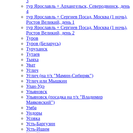
3
тур Ярославль + Архангельск, Северодвинск, день
4
тур Ярославль + Сергиев Посад, Москва (1 ночь),
Ростов Великий, день 1
тур Ярославль + Сергиев Посад, Москва (1 ночь),
Ростов Великий, день 2
Туров
Туров (Беларусь)
Туруханск
Тутаев
Тыяха
Уват
Углич
Углич (на т/х "Мамин-Сибиряк")
Углич или Мышкин
Улан-Удэ
Ульяновск
Ульяновск (посадка на т/х "Владимир
Маяковский")
Умба
Ундоры
Усовка
Усть-Баргузин
Усть-Ишим