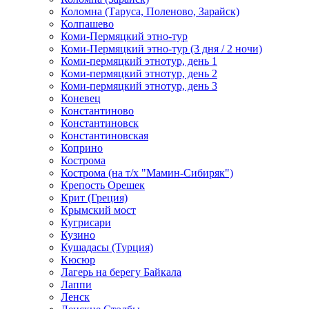
Коломна (Таруса, Поленово, Зарайск)
Колпашево
Коми-Пермяцкий этно-тур
Коми-Пермяцкий этно-тур (3 дня / 2 ночи)
Коми-пермяцкий этнотур, день 1
Коми-пермяцкий этнотур, день 2
Коми-пермяцкий этнотур, день 3
Коневец
Константиново
Константиновск
Константиновская
Коприно
Кострома
Кострома (на т/х "Мамин-Сибиряк")
Крепость Орешек
Крит (Греция)
Крымский мост
Кугрисари
Кузино
Кушадасы (Турция)
Кюсюр
Лагерь на берегу Байкала
Лаппи
Ленск