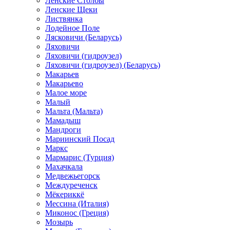
Ленские Столбы
Ленские Щеки
Листвянка
Лодейное Поле
Лясковичи (Беларусь)
Ляховичи
Ляховичи (гидроузел)
Ляховичи (гидроузел) (Беларусь)
Макарьев
Макарьево
Малое море
Малый
Мальта (Мальта)
Мамадыш
Мандроги
Мариинский Посад
Маркс
Мармарис (Турция)
Махачкала
Медвежьегорск
Междуреченск
Мёкериккё
Мессина (Италия)
Миконос (Греция)
Мозырь