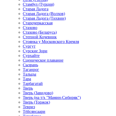
Стамбул (Турция)
Старая Ладога
Старая Ладога (Волхов)
Старая Ладога (Тихвин)
Старочеркасская
Стахово
Стахово (Беларусь)
Степной Кочевник
Стоянка у Московского Кремля
Сургут
Сурские Зори
Сурхайте
Сценическое плавание
Сызрань
Таганрог
Тальцы
Тара
Тарбагатай
Тверь
Тверь (Завидово)
Тверь (на т/х "Мамин-Сибиряк")
Тверь (Торжок)
Тевриз
Тёйсянсаари