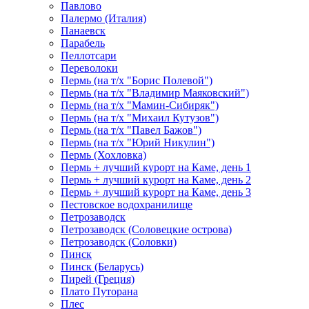
Павлово
Палермо (Италия)
Панаевск
Парабель
Пеллотсари
Переволоки
Пермь (на т/х "Борис Полевой")
Пермь (на т/х "Владимир Маяковский")
Пермь (на т/х "Мамин-Сибиряк")
Пермь (на т/х "Михаил Кутузов")
Пермь (на т/х "Павел Бажов")
Пермь (на т/х "Юрий Никулин")
Пермь (Хохловка)
Пермь + лучший курорт на Каме, день 1
Пермь + лучший курорт на Каме, день 2
Пермь + лучший курорт на Каме, день 3
Пестовское водохранилище
Петрозаводск
Петрозаводск (Соловецкие острова)
Петрозаводск (Соловки)
Пинск
Пинск (Беларусь)
Пирей (Греция)
Плато Путорана
Плес