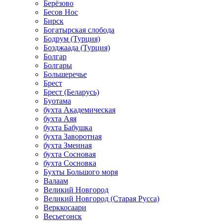
Берёзово
Бесов Нос
Бирск
Богатырская слобода
Бодрум (Турция)
Бозджаада (Турция)
Болгар
Болгары
Большеречье
Брест
Брест (Беларусь)
Буотама
бухта Академическая
бухта Аяя
бухта Бабушка
бухта Заворотная
бухта Змеиная
бухта Сосновая
бухта Сосновка
Бухты Большого моря
Валаам
Великий Новгород
Великий Новгород (Старая Русса)
Верккосаари
Весьегонск