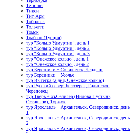
Териберка
Тетюши
Тикси
Тит-Ары
Тобольск
Тольятти
Томск
Трабзон (Турция)
тур "Кольцо Удмуртии", день 1
тур "Кольцо Удмуртии", день 2
тур "Кольцо Удмуртии", день 3
тур "Онежское кольцо", день 1
тур "Онежское кольцо", день 2
тур Березники + Соликамск, Чердынь
тур Березники + Усолье
тур Вытегра (2 дня, Онежское кольцо)
тур Русский север: Белозерск, Галинское,
Череповец
тур Тверь + оз.Селигер (Нилова Пустынь,
Осташков), Торжок
тур Ярославль + Архангельск, Северодвинск, день
1
тур Ярославль + Архангельск, Северодвинск, день
2
тур Ярославль + Архангельск, Северодвинск, день