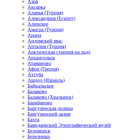
Азов
Аксарка
Аланья (Турция)
Александрия (Египет)
Алинское
Амасра (Турция)
Анапа
Андомский мыс
Анталия (Турция)
Арктическая станция на льду
Архангельск
Атаманово
Афон (Греция)
Ахтуба
Ашдод (Израиль)
Байкальское
Балаково
Балаково (Хвалынск)
Барабаново
Баргузинская долина
Баргузинский залив
Бахта
Баяндаевский Этнографический музей
Беломорск
Березники