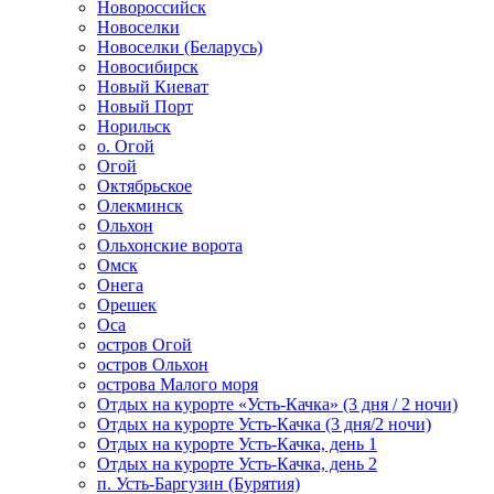
Новороссийск
Новоселки
Новоселки (Беларусь)
Новосибирск
Новый Киеват
Новый Порт
Норильск
о. Огой
Огой
Октябрьское
Олекминск
Ольхон
Ольхонские ворота
Омск
Онега
Орешек
Оса
остров Огой
остров Ольхон
острова Малого моря
Отдых на курорте «Усть-Качка» (3 дня / 2 ночи)
Отдых на курорте Усть-Качка (3 дня/2 ночи)
Отдых на курорте Усть-Качка, день 1
Отдых на курорте Усть-Качка, день 2
п. Усть-Баргузин (Бурятия)