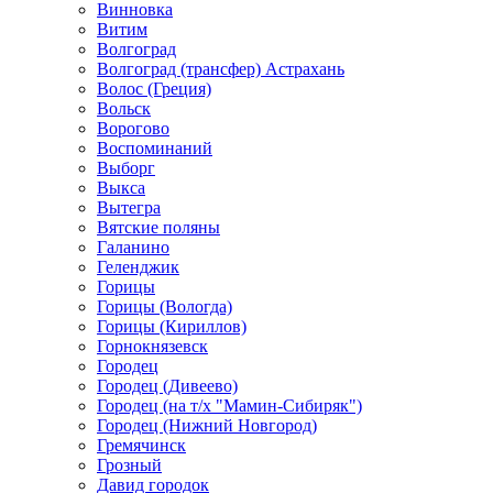
Винновка
Витим
Волгоград
Волгоград (трансфер) Астрахань
Волос (Греция)
Вольск
Ворогово
Воспоминаний
Выборг
Выкса
Вытегра
Вятские поляны
Галанино
Геленджик
Горицы
Горицы (Вологда)
Горицы (Кириллов)
Горнокнязевск
Городец
Городец (Дивеево)
Городец (на т/х "Мамин-Сибиряк")
Городец (Нижний Новгород)
Гремячинск
Грозный
Давид городок