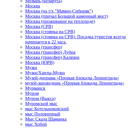
Мозырь (Беларусь)
Москва
Москва (на т/х "Мамин-Сибиряк")
Москва (причал Большой каменный мост)
Москва (проживание на теплоходе)
Москва (СРВ)
Москва (стоянка на СРВ)
Москва (стоянка на СРВ). Посадка туристов всегда
начинается в 22 часа.
Москва (трансфер)
Москва (трансфер) Дубна
Москва (трансфер) Калязин
Москва (ЮРВ)
Мужи
Мужи/Ханты-Мужи
Музей-диорама «Прорыв блокады Ленинграда»
музей-заповедник «Прорыв блокады Ленинграда»
Мурманск
Муром
Муром (Выкса)
Муромский мыс
мыс Котельниковский
мыс Половинный
Мыс Скала Шаманка
мыс Хобой