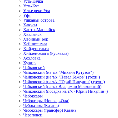
Усть-Качка
Усть-Кут
Устье реки Ура
Уфа
Ушканьи острова
Хакусы
Ханты-Мансийск
Хвалынск
Хвойный Бор
Хейнясенмаа
Хийденсельга
Хийденсельга (Рускеала)
Хохловка
Хужир
Чайковский
Чайковский (на т/х "Михаил Кутузов")
Чайковский (на т/х "Павел Бажов") (техн.)
Чайковский (на т/х "Юрий Никулин") (техн.)
Чайковский (на т/х Владимир Маяковский)
Чайковский (посадка на т/х «Юрий Никулин»)
Чебоксары
Чебоксары (Йошкар-Ола)
Чебоксары (Казань)
Чебоксары (трансфер) Казань
Череповец