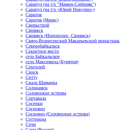
Сарапул (на т/х "Мамин-Сибиряк")
Сарапул (на т/х «Юрий Никулин»)
Саратов
Саратов (Маркс)
Свирьстрой
Свияжск
Свияжск (Иннополис, Свияжск)
Свято-Вознесенский Макарьевский монастырь
Северобайкальск
Секретное место
село Байкальское
село Максимиха (Бурятия)
Сенгилей
Синск
Ситту
Скала Шаманка
Соликамск
Соловецкие острова
Сортавала
Сосенки
Сосновец
Сосновец (Соловецкие острова)
Соттинцы
Сочи
Сочи (Россия)