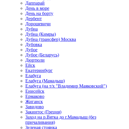
Даппарай
День в море
День на борту
Дербент
Дорошевичи
Дубна
Дубна (Кимры)
Дубна (трансфер) Москва
Дубовка
Дубое
Дубое (Беларусь)
Дюртюли
Ейск
Екатеринбург
Елабуга
Елабуга (Мамадыш)
Елабуга (на т/х "Владимир Маяковский")
Енисейск
Ермаково
Жиганск
Завидово
Закинтос (Греция)
Заход на р.Вятка до г.Мамадыш (без
причаливания)
Зеленая стоянка