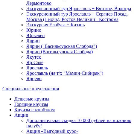
Лермонтово
Экскурсионный тур Ярославль + Вятское, Вологда
Экскурсионный тур Ярославль + Сергиев Посад,
Москва (1 ночь), Ростов Великий - Кострома
Экскурсия Елабуга + Казань
Юрино
Юрьевец
Ядрин
Ядрин ("Васильсурская Слобода")
Ядрин (Васильсурская Слобода)
Якутск
Яр-Сале
Ярославль
Ярославль (на т/х "Мамин-Сибиряк")
Ярцево
Специальные предложения
Дешевые круизы
Горящие круизы
Круизы с кэшбэком
Акции
Дополнительная скидка 10 000 рублей на нижнюю
палубу!
Акция «Выгодный курс»