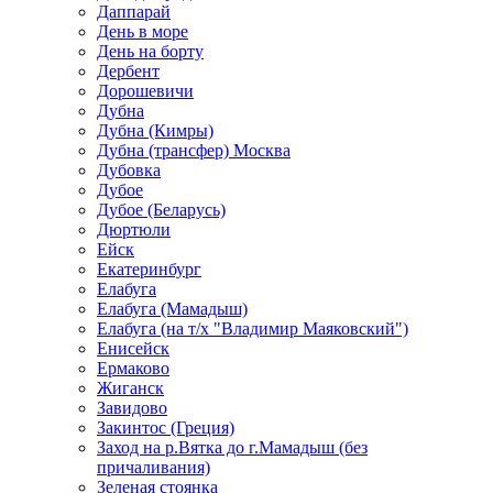
Даппарай
День в море
День на борту
Дербент
Дорошевичи
Дубна
Дубна (Кимры)
Дубна (трансфер) Москва
Дубовка
Дубое
Дубое (Беларусь)
Дюртюли
Ейск
Екатеринбург
Елабуга
Елабуга (Мамадыш)
Елабуга (на т/х "Владимир Маяковский")
Енисейск
Ермаково
Жиганск
Завидово
Закинтос (Греция)
Заход на р.Вятка до г.Мамадыш (без
причаливания)
Зеленая стоянка