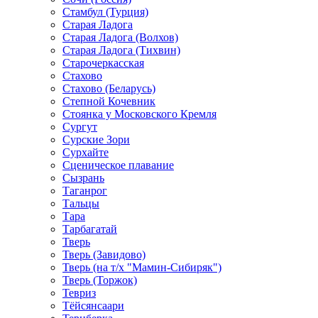
Стамбул (Турция)
Старая Ладога
Старая Ладога (Волхов)
Старая Ладога (Тихвин)
Старочеркасская
Стахово
Стахово (Беларусь)
Степной Кочевник
Стоянка у Московского Кремля
Сургут
Сурские Зори
Сурхайте
Сценическое плавание
Сызрань
Таганрог
Тальцы
Тара
Тарбагатай
Тверь
Тверь (Завидово)
Тверь (на т/х "Мамин-Сибиряк")
Тверь (Торжок)
Тевриз
Тёйсянсаари