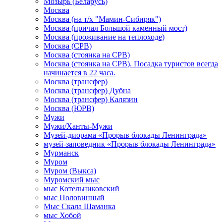
Мозырь (Беларусь)
Москва
Москва (на т/х "Мамин-Сибиряк")
Москва (причал Большой каменный мост)
Москва (проживание на теплоходе)
Москва (СРВ)
Москва (стоянка на СРВ)
Москва (стоянка на СРВ). Посадка туристов всегда
начинается в 22 часа.
Москва (трансфер)
Москва (трансфер) Дубна
Москва (трансфер) Калязин
Москва (ЮРВ)
Мужи
Мужи/Ханты-Мужи
Музей-диорама «Прорыв блокады Ленинграда»
музей-заповедник «Прорыв блокады Ленинграда»
Мурманск
Муром
Муром (Выкса)
Муромский мыс
мыс Котельниковский
мыс Половинный
Мыс Скала Шаманка
мыс Хобой