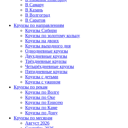
В Самару
В Казань
В Волгоград
В Саратов
Круизы по направлениям
Круизы Сибири
Круизы по золотому кольцу
Круизы на двоих
Круизы выходного дня
Однодневные круизы
Двухдневные круизы
Трёхдневные круизы
Четырёхдневные круизы
Пятидневные круизы
Круизы с детьми
Круизы с ужином
Круизы по рекам
Круизы по Волге
Круизы по Оке
Круизы по Енисею
Круизы по Каме
Круизы по Дону
Круизы по месяцам
Август 2026