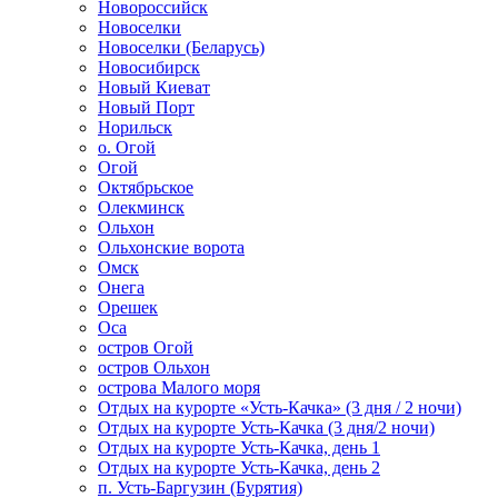
Новороссийск
Новоселки
Новоселки (Беларусь)
Новосибирск
Новый Киеват
Новый Порт
Норильск
о. Огой
Огой
Октябрьское
Олекминск
Ольхон
Ольхонские ворота
Омск
Онега
Орешек
Оса
остров Огой
остров Ольхон
острова Малого моря
Отдых на курорте «Усть-Качка» (3 дня / 2 ночи)
Отдых на курорте Усть-Качка (3 дня/2 ночи)
Отдых на курорте Усть-Качка, день 1
Отдых на курорте Усть-Качка, день 2
п. Усть-Баргузин (Бурятия)