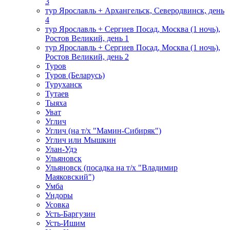
3
тур Ярославль + Архангельск, Северодвинск, день
4
тур Ярославль + Сергиев Посад, Москва (1 ночь),
Ростов Великий, день 1
тур Ярославль + Сергиев Посад, Москва (1 ночь),
Ростов Великий, день 2
Туров
Туров (Беларусь)
Туруханск
Тутаев
Тыяха
Уват
Углич
Углич (на т/х "Мамин-Сибиряк")
Углич или Мышкин
Улан-Удэ
Ульяновск
Ульяновск (посадка на т/х "Владимир
Маяковский")
Умба
Ундоры
Усовка
Усть-Баргузин
Усть-Ишим