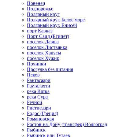
Повенец
Подпорожье
Полярный круг
Полярный круг. Белое море
Полярный круг. Енисей
порт Кавказ
Порт-Саид (Египет)
поселок Давша
поселок Листвянка
поселок Хакусы
поселок Хужир
Починки
Прогулка без питания
Псков
Рантасаари
Рауталахти
река Вятка
река Сура
Речной
Ристисаари
Родос (Греция)
Романовская
Ростов-на-Дону (трансфер) Волгоград
Рыбинск
Рыбинск или Тутаев