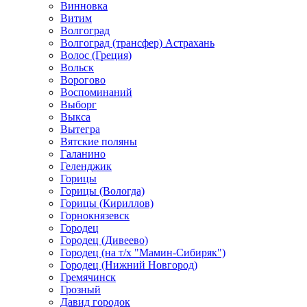
Винновка
Витим
Волгоград
Волгоград (трансфер) Астрахань
Волос (Греция)
Вольск
Ворогово
Воспоминаний
Выборг
Выкса
Вытегра
Вятские поляны
Галанино
Геленджик
Горицы
Горицы (Вологда)
Горицы (Кириллов)
Горнокнязевск
Городец
Городец (Дивеево)
Городец (на т/х "Мамин-Сибиряк")
Городец (Нижний Новгород)
Гремячинск
Грозный
Давид городок