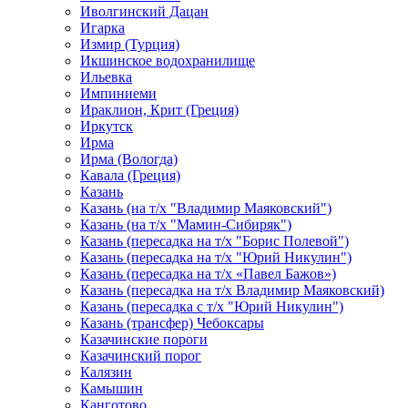
Иволгинский Дацан
Игарка
Измир (Турция)
Икшинское водохранилище
Ильевка
Импиниеми
Ираклион, Крит (Греция)
Иркутск
Ирма
Ирма (Вологда)
Кавала (Греция)
Казань
Казань (на т/х "Владимир Маяковский")
Казань (на т/х "Мамин-Сибиряк")
Казань (пересадка на т/х "Борис Полевой")
Казань (пересадка на т/х "Юрий Никулин")
Казань (пересадка на т/х «Павел Бажов»)
Казань (пересадка на т/х Владимир Маяковский)
Казань (пересадка с т/х "Юрий Никулин")
Казань (трансфер) Чебоксары
Казачинские пороги
Казачинский порог
Калязин
Камышин
Канготово