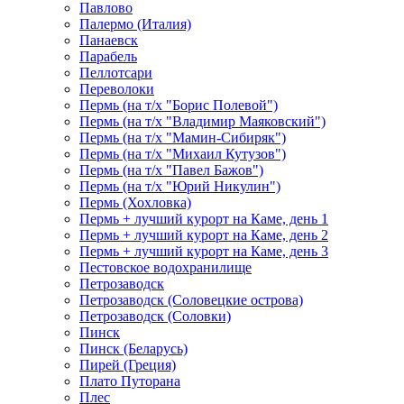
Павлово
Палермо (Италия)
Панаевск
Парабель
Пеллотсари
Переволоки
Пермь (на т/х "Борис Полевой")
Пермь (на т/х "Владимир Маяковский")
Пермь (на т/х "Мамин-Сибиряк")
Пермь (на т/х "Михаил Кутузов")
Пермь (на т/х "Павел Бажов")
Пермь (на т/х "Юрий Никулин")
Пермь (Хохловка)
Пермь + лучший курорт на Каме, день 1
Пермь + лучший курорт на Каме, день 2
Пермь + лучший курорт на Каме, день 3
Пестовское водохранилище
Петрозаводск
Петрозаводск (Соловецкие острова)
Петрозаводск (Соловки)
Пинск
Пинск (Беларусь)
Пирей (Греция)
Плато Путорана
Плес