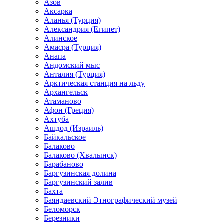
Азов
Аксарка
Аланья (Турция)
Александрия (Египет)
Алинское
Амасра (Турция)
Анапа
Андомский мыс
Анталия (Турция)
Арктическая станция на льду
Архангельск
Атаманово
Афон (Греция)
Ахтуба
Ашдод (Израиль)
Байкальское
Балаково
Балаково (Хвалынск)
Барабаново
Баргузинская долина
Баргузинский залив
Бахта
Баяндаевский Этнографический музей
Беломорск
Березники