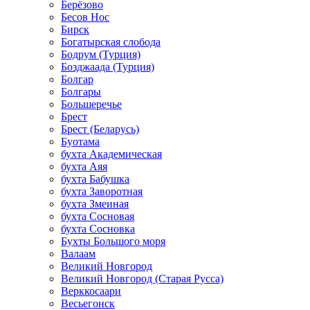
Берёзово
Бесов Нос
Бирск
Богатырская слобода
Бодрум (Турция)
Бозджаада (Турция)
Болгар
Болгары
Большеречье
Брест
Брест (Беларусь)
Буотама
бухта Академическая
бухта Аяя
бухта Бабушка
бухта Заворотная
бухта Змеиная
бухта Сосновая
бухта Сосновка
Бухты Большого моря
Валаам
Великий Новгород
Великий Новгород (Старая Русса)
Верккосаари
Весьегонск