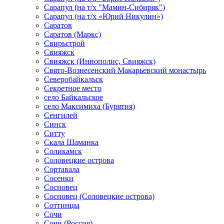
Сарапул (на т/х "Мамин-Сибиряк")
Сарапул (на т/х «Юрий Никулин»)
Саратов
Саратов (Маркс)
Свирьстрой
Свияжск
Свияжск (Иннополис, Свияжск)
Свято-Вознесенский Макарьевский монастырь
Северобайкальск
Секретное место
село Байкальское
село Максимиха (Бурятия)
Сенгилей
Синск
Ситту
Скала Шаманка
Соликамск
Соловецкие острова
Сортавала
Сосенки
Сосновец
Сосновец (Соловецкие острова)
Соттинцы
Сочи
Сочи (Россия)