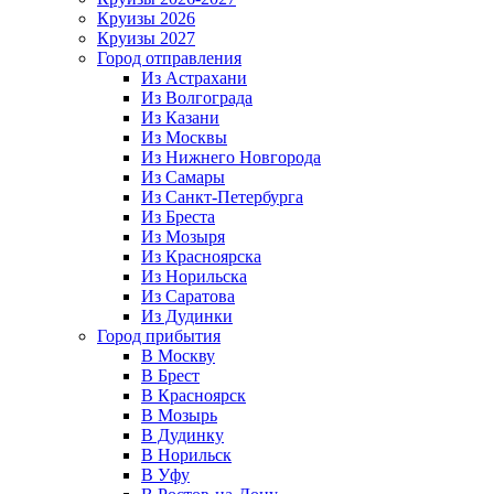
Круизы 2026
Круизы 2027
Город отправления
Из Астрахани
Из Волгограда
Из Казани
Из Москвы
Из Нижнего Новгорода
Из Самары
Из Санкт-Петербурга
Из Бреста
Из Мозыря
Из Красноярска
Из Норильска
Из Саратова
Из Дудинки
Город прибытия
В Москву
В Брест
В Красноярск
В Мозырь
В Дудинку
В Норильск
В Уфу