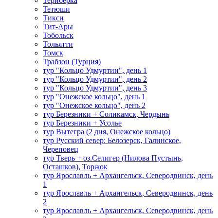
Териберка
Тетюши
Тикси
Тит-Ары
Тобольск
Тольятти
Томск
Трабзон (Турция)
тур "Кольцо Удмуртии", день 1
тур "Кольцо Удмуртии", день 2
тур "Кольцо Удмуртии", день 3
тур "Онежское кольцо", день 1
тур "Онежское кольцо", день 2
тур Березники + Соликамск, Чердынь
тур Березники + Усолье
тур Вытегра (2 дня, Онежское кольцо)
тур Русский север: Белозерск, Галинское,
Череповец
тур Тверь + оз.Селигер (Нилова Пустынь,
Осташков), Торжок
тур Ярославль + Архангельск, Северодвинск, день
1
тур Ярославль + Архангельск, Северодвинск, день
2
тур Ярославль + Архангельск, Северодвинск, день