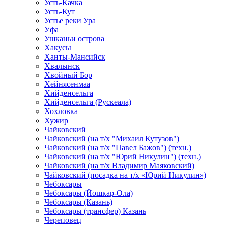
Усть-Качка
Усть-Кут
Устье реки Ура
Уфа
Ушканьи острова
Хакусы
Ханты-Мансийск
Хвалынск
Хвойный Бор
Хейнясенмаа
Хийденсельга
Хийденсельга (Рускеала)
Хохловка
Хужир
Чайковский
Чайковский (на т/х "Михаил Кутузов")
Чайковский (на т/х "Павел Бажов") (техн.)
Чайковский (на т/х "Юрий Никулин") (техн.)
Чайковский (на т/х Владимир Маяковский)
Чайковский (посадка на т/х «Юрий Никулин»)
Чебоксары
Чебоксары (Йошкар-Ола)
Чебоксары (Казань)
Чебоксары (трансфер) Казань
Череповец