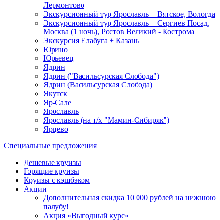
Лермонтово
Экскурсионный тур Ярославль + Вятское, Вологда
Экскурсионный тур Ярославль + Сергиев Посад,
Москва (1 ночь), Ростов Великий - Кострома
Экскурсия Елабуга + Казань
Юрино
Юрьевец
Ядрин
Ядрин ("Васильсурская Слобода")
Ядрин (Васильсурская Слобода)
Якутск
Яр-Сале
Ярославль
Ярославль (на т/х "Мамин-Сибиряк")
Ярцево
Специальные предложения
Дешевые круизы
Горящие круизы
Круизы с кэшбэком
Акции
Дополнительная скидка 10 000 рублей на нижнюю
палубу!
Акция «Выгодный курс»