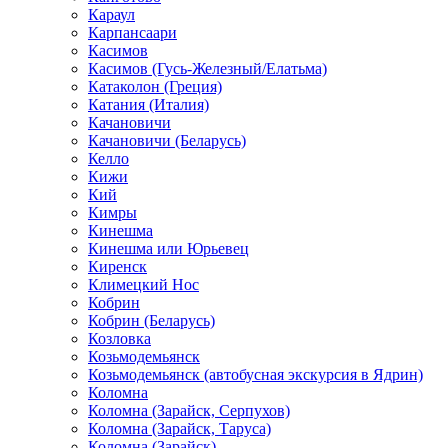
Караул
Карпансаари
Касимов
Касимов (Гусь-Железный/Елатьма)
Катаколон (Греция)
Катания (Италия)
Качановичи
Качановичи (Беларусь)
Келло
Кижи
Кий
Кимры
Кинешма
Кинешма или Юрьевец
Киренск
Климецкий Нос
Кобрин
Кобрин (Беларусь)
Козловка
Козьмодемьянск
Козьмодемьянск (автобусная экскурсия в Ядрин)
Коломна
Коломна (Зарайск, Серпухов)
Коломна (Зарайск, Таруса)
Коломна (Зарайск)