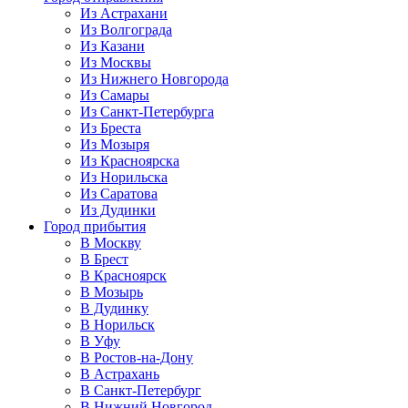
Из Астрахани
Из Волгограда
Из Казани
Из Москвы
Из Нижнего Новгорода
Из Самары
Из Санкт-Петербурга
Из Бреста
Из Мозыря
Из Красноярска
Из Норильска
Из Саратова
Из Дудинки
Город прибытия
В Москву
В Брест
В Красноярск
В Мозырь
В Дудинку
В Норильск
В Уфу
В Ростов-на-Дону
В Астрахань
В Санкт-Петербург
В Нижний Новгород