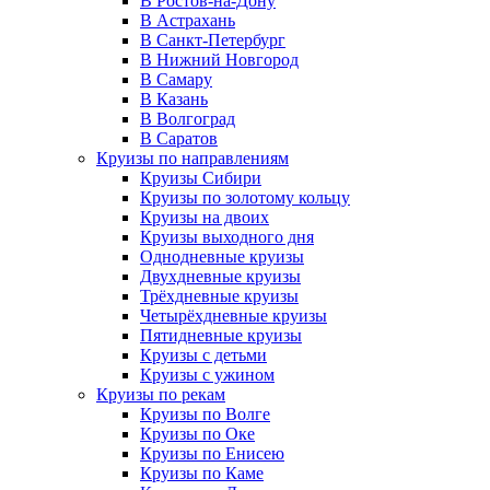
В Ростов-на-Дону
В Астрахань
В Санкт-Петербург
В Нижний Новгород
В Самару
В Казань
В Волгоград
В Саратов
Круизы по направлениям
Круизы Сибири
Круизы по золотому кольцу
Круизы на двоих
Круизы выходного дня
Однодневные круизы
Двухдневные круизы
Трёхдневные круизы
Четырёхдневные круизы
Пятидневные круизы
Круизы с детьми
Круизы с ужином
Круизы по рекам
Круизы по Волге
Круизы по Оке
Круизы по Енисею
Круизы по Каме