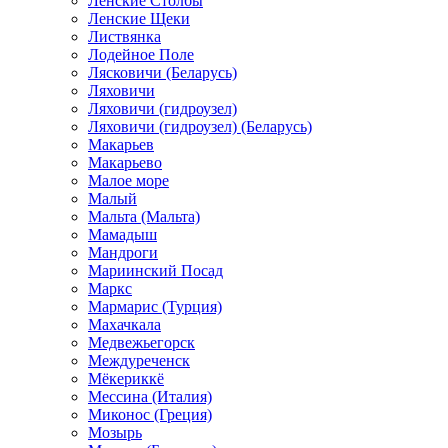
Ленские Столбы
Ленские Щеки
Листвянка
Лодейное Поле
Лясковичи (Беларусь)
Ляховичи
Ляховичи (гидроузел)
Ляховичи (гидроузел) (Беларусь)
Макарьев
Макарьево
Малое море
Малый
Мальта (Мальта)
Мамадыш
Мандроги
Мариинский Посад
Маркс
Мармарис (Турция)
Махачкала
Медвежьегорск
Междуреченск
Мёкериккё
Мессина (Италия)
Миконос (Греция)
Мозырь