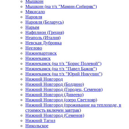
Мышкин
Мышкин (на т/х "Мамин-Сибиряк")
Мякисало
Наровля
Наровля (Беларусь)
Нарым
Нафплион (Греция)
Неаполь (Италия)
Невская Дубровка
Неелово
Нижневартовск
Нижнекамск
Нижнекамск (на т/х "Борис Полевой")
Нижнекамск (на т/х "Павел Бажов")
Нижнекамск (на т/х "Юрий Никулин")
Нижний Новгород
Нижний Новгород (Болдино)
Нижний Новгород (Городец, Семенов)
Нижний Новгород (Дивеево)
Нижний Новгород (озеро Светлояр)
Нижний Новгород (проживание на теплоходе, в
стоимость включен завтрак)
Нижний Новгород (Семенов)
Нижний Тагил
Никольское