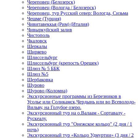
Череповец (Белозерск)
Череповец (Вологда / Белозерск)
Череповец, тур Русский север: Вологда, Сизьма
Чешме (Турция)
Чивитавеккья (Рим) (Италия)
Чивыркуйский залив
Чистополь
Чкаловск
Шеркалы
Ширяево
Шлиссельбург
Шлиссельбург (крепость Орешек)
Шлюз № 5 ББК
Шлюз №5
Щербаковка
Щурово
Щурово (Коломна)
Экскурсионные программы из Березников в
Усолье или Соликамск,Чердынь или во Всеволодо-
Вильву, на Голубое озеро.
Экскурсионный тур на о.Валаам - Сортавалу -
Рускеалу.
Экскурсионный тур "Онежское кольцо" (2 дня / 1
ночь)
Экскурсионный тур «Кольцо Удмуртии» (3 дня / 2