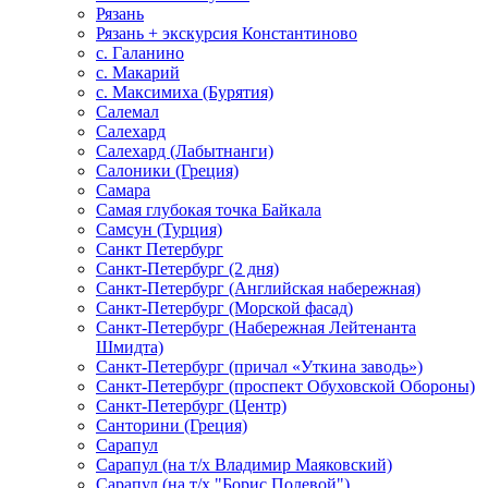
Рязань
Рязань + экскурсия Константиново
с. Галанино
с. Макарий
с. Максимиха (Бурятия)
Салемал
Салехард
Салехард (Лабытнанги)
Салоники (Греция)
Самара
Самая глубокая точка Байкала
Самсун (Турция)
Санкт Петербург
Санкт-Петербург (2 дня)
Санкт-Петербург (Английская набережная)
Санкт-Петербург (Морской фасад)
Санкт-Петербург (Набережная Лейтенанта
Шмидта)
Санкт-Петербург (причал «Уткина заводь»)
Санкт-Петербург (проспект Обуховской Обороны)
Санкт-Петербург (Центр)
Санторини (Греция)
Сарапул
Сарапул (на т/х Владимир Маяковский)
Сарапул (на т/х "Борис Полевой")