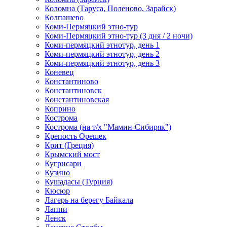
Коломна (Таруса, Поленово, Зарайск)
Колпашево
Коми-Пермяцкий этно-тур
Коми-Пермяцкий этно-тур (3 дня / 2 ночи)
Коми-пермяцкий этнотур, день 1
Коми-пермяцкий этнотур, день 2
Коми-пермяцкий этнотур, день 3
Коневец
Константиново
Константиновск
Константиновская
Коприно
Кострома
Кострома (на т/х "Мамин-Сибиряк")
Крепость Орешек
Крит (Греция)
Крымский мост
Кугрисари
Кузино
Кушадасы (Турция)
Кюсюр
Лагерь на берегу Байкала
Лаппи
Ленск