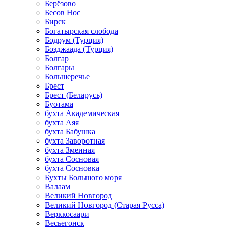
Берёзово
Бесов Нос
Бирск
Богатырская слобода
Бодрум (Турция)
Бозджаада (Турция)
Болгар
Болгары
Большеречье
Брест
Брест (Беларусь)
Буотама
бухта Академическая
бухта Аяя
бухта Бабушка
бухта Заворотная
бухта Змеиная
бухта Сосновая
бухта Сосновка
Бухты Большого моря
Валаам
Великий Новгород
Великий Новгород (Старая Русса)
Верккосаари
Весьегонск