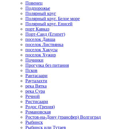
Повенец
Подпорожье
Полярный круг
Полярный круг. Белое море
Полярный круг. Енисей
порт Кавказ
Порт-Саид (Египет)
поселок Давша
поселок Листвянка
поселок Хакусы
поселок Хужир
Починки
Прогулка без питания
Псков
Рантасаари
Рауталахти
река Вятка
река Сура
Речной
Ристисаари
Родос (Греция)
Романовская
Ростов-на-Дону (трансфер) Волгоград
Рыбинск
Рыбинск или Тутаев