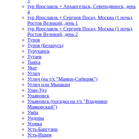
3
тур Ярославль + Архангельск, Северодвинск, день
4
тур Ярославль + Сергиев Посад, Москва (1 ночь),
Ростов Великий, день 1
тур Ярославль + Сергиев Посад, Москва (1 ночь),
Ростов Великий, день 2
Туров
Туров (Беларусь)
Туруханск
Тутаев
Тыяха
Уват
Углич
Углич (на т/х "Мамин-Сибиряк")
Углич или Мышкин
Улан-Удэ
Ульяновск
Ульяновск (посадка на т/х "Владимир
Маяковский")
Умба
Ундоры
Усовка
Усть-Баргузин
Усть-Ишим