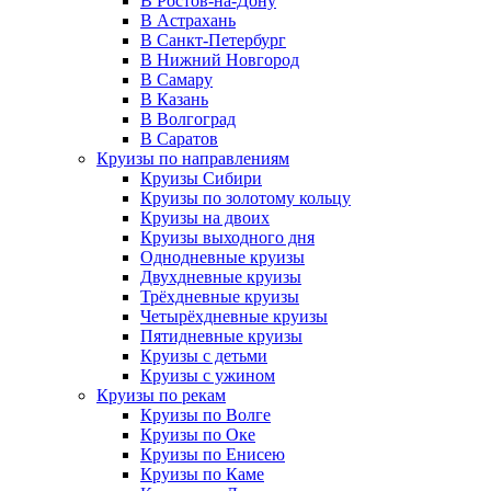
В Ростов-на-Дону
В Астрахань
В Санкт-Петербург
В Нижний Новгород
В Самару
В Казань
В Волгоград
В Саратов
Круизы по направлениям
Круизы Сибири
Круизы по золотому кольцу
Круизы на двоих
Круизы выходного дня
Однодневные круизы
Двухдневные круизы
Трёхдневные круизы
Четырёхдневные круизы
Пятидневные круизы
Круизы с детьми
Круизы с ужином
Круизы по рекам
Круизы по Волге
Круизы по Оке
Круизы по Енисею
Круизы по Каме