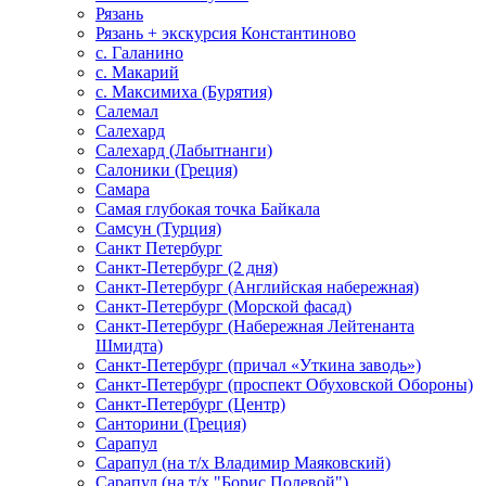
Рязань
Рязань + экскурсия Константиново
с. Галанино
с. Макарий
с. Максимиха (Бурятия)
Салемал
Салехард
Салехард (Лабытнанги)
Салоники (Греция)
Самара
Самая глубокая точка Байкала
Самсун (Турция)
Санкт Петербург
Санкт-Петербург (2 дня)
Санкт-Петербург (Английская набережная)
Санкт-Петербург (Морской фасад)
Санкт-Петербург (Набережная Лейтенанта
Шмидта)
Санкт-Петербург (причал «Уткина заводь»)
Санкт-Петербург (проспект Обуховской Обороны)
Санкт-Петербург (Центр)
Санторини (Греция)
Сарапул
Сарапул (на т/х Владимир Маяковский)
Сарапул (на т/х "Борис Полевой")