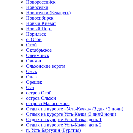
Новороссийск
Новоселки
Новоселки (Беларусь)
Новосибирск
Новый Киеват
Новый Порт
Норильск
о. Огой
Огой
Октябрьское
Олекминск
Ольхон
Ольхонские ворота
Омск
Онега
Орешек
Оса
остров Огой
остров Ольхон
острова Малого моря
Отдых на курорте «Усть-Качка» (3 дня / 2 ночи)
Отдых на курорте Усть-Качка (3 дня/2 ночи)
Отдых на курорте Усть-Качка, день 1
Отдых на курорте Усть-Качка, день 2
п. Усть-Баргузин (Бурятия)