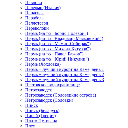
Павлово
Палермо (Италия)
Панаевск
Парабель
Пеллотсари
Переволоки
Пермь (на т/х "Борис Полевой")
Пермь (на т/х "Владимир Маяковский")
Пермь (на т/х "Мамин-Сибиряк")
Пермь (на т/х "Михаил Кутузов")
Пермь (на т/х "Павел Бажов")
Пермь (на т/х "Юрий Никулин")
Пермь (Хохловка)
Пермь + лучший курорт на Каме, день 1
Пермь + лучший курорт на Каме, день 2
Пермь + лучший курорт на Каме, день 3
Пестовское водохранилище
Петрозаводск
Петрозаводск (Соловецкие острова)
Петрозаводск (Соловки)
Пинск
Пинск (Беларусь)
Пирей (Греция)
Плато Путорана
Плес