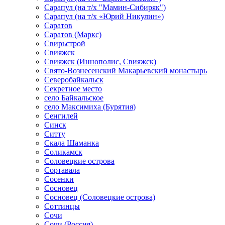
Сарапул (на т/х "Мамин-Сибиряк")
Сарапул (на т/х «Юрий Никулин»)
Саратов
Саратов (Маркс)
Свирьстрой
Свияжск
Свияжск (Иннополис, Свияжск)
Свято-Вознесенский Макарьевский монастырь
Северобайкальск
Секретное место
село Байкальское
село Максимиха (Бурятия)
Сенгилей
Синск
Ситту
Скала Шаманка
Соликамск
Соловецкие острова
Сортавала
Сосенки
Сосновец
Сосновец (Соловецкие острова)
Соттинцы
Сочи
Сочи (Россия)