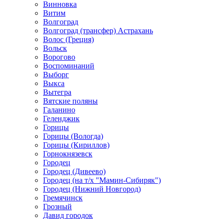
Винновка
Витим
Волгоград
Волгоград (трансфер) Астрахань
Волос (Греция)
Вольск
Ворогово
Воспоминаний
Выборг
Выкса
Вытегра
Вятские поляны
Галанино
Геленджик
Горицы
Горицы (Вологда)
Горицы (Кириллов)
Горнокнязевск
Городец
Городец (Дивеево)
Городец (на т/х "Мамин-Сибиряк")
Городец (Нижний Новгород)
Гремячинск
Грозный
Давид городок