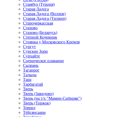
Стамбул (Турция)
Старая Ладога
Старая Ладога (Волхов)
Старая Ладога (Тихвин)
Старочеркасская
Стахово
Стахово (Беларусь)
Степной Кочевник
Стоянка у Московского Кремля
Сургут
Сурские Зори
Сурхайте
Сценическое плавание
Сызрань
Таганрог
Тальцы
Тара
Тарбагатай
Тверь
Тверь (Завидово)
Тверь (на т/х "Мамин-Сибиряк")
Тверь (Торжок)
Тевриз
Тёйсянсаари