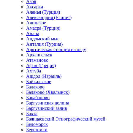
Азов
Аксарка
Аланья (Турция)
Александрия (Египет)
Алинское
Амасра (Турция)
Анапа
Андомский мыс
Анталия (Турция)
Арктическая станция на льду
Архангельск
Атаманово
Афон (Греция)
Ахтуба
Ашдод (Израиль)
Байкальское
Балаково
Балаково (Хвалынск)
Барабаново
Баргузинская долина
Баргузинский залив
Бахта
Баяндаевский Этнографический музей
Беломорск
Березники