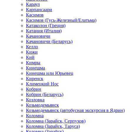
Караул
Карпансаари
Касимов
Касимов (Гусь-Железный/Елатьма)
Катаколон (Греция)
Катания (Италия)
Качановичи
Качановичи (Беларусь)
Келло
Кижи
Кий
Кимры
Кинешма
Кинешма или Юрьевец
Киренск
Климецкий Нос
Кобрин
Кобрин (Беларусь)
Козловка
Козьмодемьянск
Козьмодемьянск (автобусная экскурсия в Ядрин)
Коломна
Коломна (Зарайск, Серпухов)
Коломна (Зарайск, Таруса)
Коломна (Зарайск)