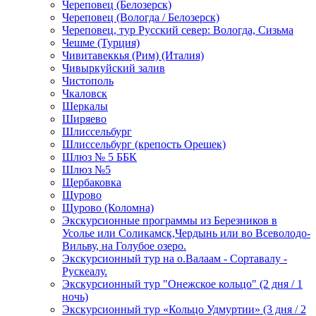
Череповец (Белозерск)
Череповец (Вологда / Белозерск)
Череповец, тур Русский север: Вологда, Сизьма
Чешме (Турция)
Чивитавеккья (Рим) (Италия)
Чивыркуйский залив
Чистополь
Чкаловск
Шеркалы
Ширяево
Шлиссельбург
Шлиссельбург (крепость Орешек)
Шлюз № 5 ББК
Шлюз №5
Щербаковка
Щурово
Щурово (Коломна)
Экскурсионные программы из Березников в
Усолье или Соликамск,Чердынь или во Всеволодо-
Вильву, на Голубое озеро.
Экскурсионный тур на о.Валаам - Сортавалу -
Рускеалу.
Экскурсионный тур "Онежское кольцо" (2 дня / 1
ночь)
Экскурсионный тур «Кольцо Удмуртии» (3 дня / 2