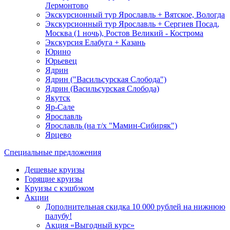
Лермонтово
Экскурсионный тур Ярославль + Вятское, Вологда
Экскурсионный тур Ярославль + Сергиев Посад,
Москва (1 ночь), Ростов Великий - Кострома
Экскурсия Елабуга + Казань
Юрино
Юрьевец
Ядрин
Ядрин ("Васильсурская Слобода")
Ядрин (Васильсурская Слобода)
Якутск
Яр-Сале
Ярославль
Ярославль (на т/х "Мамин-Сибиряк")
Ярцево
Специальные предложения
Дешевые круизы
Горящие круизы
Круизы с кэшбэком
Акции
Дополнительная скидка 10 000 рублей на нижнюю
палубу!
Акция «Выгодный курс»