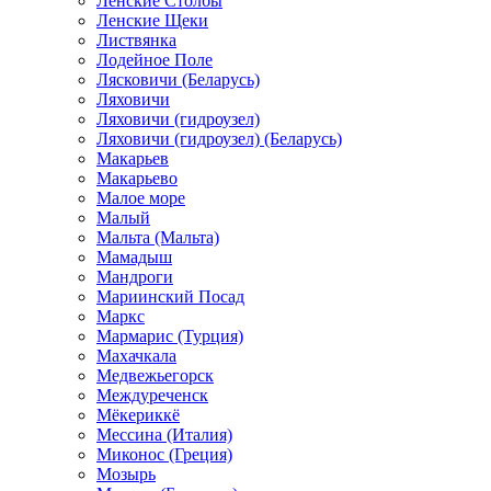
Ленские Столбы
Ленские Щеки
Листвянка
Лодейное Поле
Лясковичи (Беларусь)
Ляховичи
Ляховичи (гидроузел)
Ляховичи (гидроузел) (Беларусь)
Макарьев
Макарьево
Малое море
Малый
Мальта (Мальта)
Мамадыш
Мандроги
Мариинский Посад
Маркс
Мармарис (Турция)
Махачкала
Медвежьегорск
Междуреченск
Мёкериккё
Мессина (Италия)
Миконос (Греция)
Мозырь