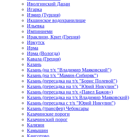
Иволгинский Дацан
Игарка
Измир (Турция)
Икшинское водохранилище
Ильевка
Импиниеми
Ираклион, Крит (Греция)
Иркутск
Ирма
Ирма (Вологда)
Кавала (Греция)
Казань
Казань (на т/х "Владимир Маяковский")
Казань (на т/х "Мамин-Сибиряк")
Казань (пересадка на т/х "Борис Полевой")
Казань (пересадка на т/х "Юрий Никулин")
Казань (пересадка на т/х «Павел Бажов»)
Казань (пересадка на т/х Владимир Маяковский)
Казань (пересадка с т/х "Юрий Никулин")
Казань (трансфер) Чебоксары
Казачинские пороги
Казачинский порог
Калязин
Камышин
Канготово