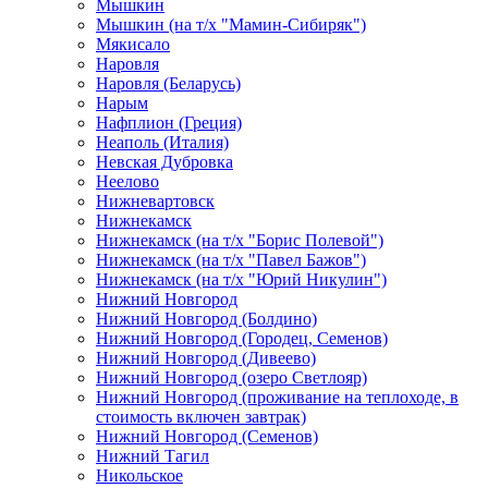
Мышкин
Мышкин (на т/х "Мамин-Сибиряк")
Мякисало
Наровля
Наровля (Беларусь)
Нарым
Нафплион (Греция)
Неаполь (Италия)
Невская Дубровка
Неелово
Нижневартовск
Нижнекамск
Нижнекамск (на т/х "Борис Полевой")
Нижнекамск (на т/х "Павел Бажов")
Нижнекамск (на т/х "Юрий Никулин")
Нижний Новгород
Нижний Новгород (Болдино)
Нижний Новгород (Городец, Семенов)
Нижний Новгород (Дивеево)
Нижний Новгород (озеро Светлояр)
Нижний Новгород (проживание на теплоходе, в
стоимость включен завтрак)
Нижний Новгород (Семенов)
Нижний Тагил
Никольское