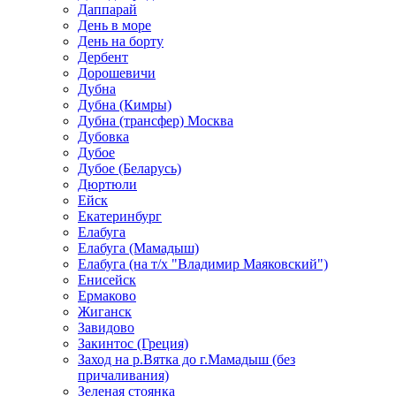
Даппарай
День в море
День на борту
Дербент
Дорошевичи
Дубна
Дубна (Кимры)
Дубна (трансфер) Москва
Дубовка
Дубое
Дубое (Беларусь)
Дюртюли
Ейск
Екатеринбург
Елабуга
Елабуга (Мамадыш)
Елабуга (на т/х "Владимир Маяковский")
Енисейск
Ермаково
Жиганск
Завидово
Закинтос (Греция)
Заход на р.Вятка до г.Мамадыш (без
причаливания)
Зеленая стоянка