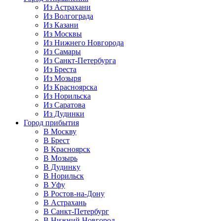
Из Астрахани
Из Волгограда
Из Казани
Из Москвы
Из Нижнего Новгорода
Из Самары
Из Санкт-Петербурга
Из Бреста
Из Мозыря
Из Красноярска
Из Норильска
Из Саратова
Из Дудинки
Город прибытия
В Москву
В Брест
В Красноярск
В Мозырь
В Дудинку
В Норильск
В Уфу
В Ростов-на-Дону
В Астрахань
В Санкт-Петербург
В Нижний Новгород