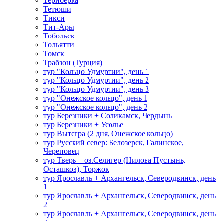
Териберка
Тетюши
Тикси
Тит-Ары
Тобольск
Тольятти
Томск
Трабзон (Турция)
тур "Кольцо Удмуртии", день 1
тур "Кольцо Удмуртии", день 2
тур "Кольцо Удмуртии", день 3
тур "Онежское кольцо", день 1
тур "Онежское кольцо", день 2
тур Березники + Соликамск, Чердынь
тур Березники + Усолье
тур Вытегра (2 дня, Онежское кольцо)
тур Русский север: Белозерск, Галинское,
Череповец
тур Тверь + оз.Селигер (Нилова Пустынь,
Осташков), Торжок
тур Ярославль + Архангельск, Северодвинск, день
1
тур Ярославль + Архангельск, Северодвинск, день
2
тур Ярославль + Архангельск, Северодвинск, день