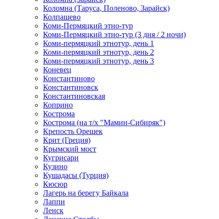
Коломна (Таруса, Поленово, Зарайск)
Колпашево
Коми-Пермяцкий этно-тур
Коми-Пермяцкий этно-тур (3 дня / 2 ночи)
Коми-пермяцкий этнотур, день 1
Коми-пермяцкий этнотур, день 2
Коми-пермяцкий этнотур, день 3
Коневец
Константиново
Константиновск
Константиновская
Коприно
Кострома
Кострома (на т/х "Мамин-Сибиряк")
Крепость Орешек
Крит (Греция)
Крымский мост
Кугрисари
Кузино
Кушадасы (Турция)
Кюсюр
Лагерь на берегу Байкала
Лаппи
Ленск