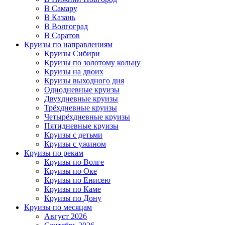
В Самару
В Казань
В Волгоград
В Саратов
Круизы по направлениям
Круизы Сибири
Круизы по золотому кольцу
Круизы на двоих
Круизы выходного дня
Однодневные круизы
Двухдневные круизы
Трёхдневные круизы
Четырёхдневные круизы
Пятидневные круизы
Круизы с детьми
Круизы с ужином
Круизы по рекам
Круизы по Волге
Круизы по Оке
Круизы по Енисею
Круизы по Каме
Круизы по Дону
Круизы по месяцам
Август 2026