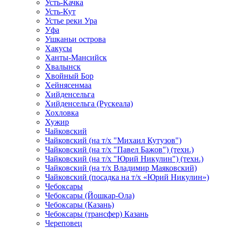
Усть-Качка
Усть-Кут
Устье реки Ура
Уфа
Ушканьи острова
Хакусы
Ханты-Мансийск
Хвалынск
Хвойный Бор
Хейнясенмаа
Хийденсельга
Хийденсельга (Рускеала)
Хохловка
Хужир
Чайковский
Чайковский (на т/х "Михаил Кутузов")
Чайковский (на т/х "Павел Бажов") (техн.)
Чайковский (на т/х "Юрий Никулин") (техн.)
Чайковский (на т/х Владимир Маяковский)
Чайковский (посадка на т/х «Юрий Никулин»)
Чебоксары
Чебоксары (Йошкар-Ола)
Чебоксары (Казань)
Чебоксары (трансфер) Казань
Череповец