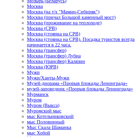
Мозырь (Беларусь)
Москва
Москва (на т/х "Мамин-Сибиряк")
Москва (причал Большой каменный мост)
Москва (проживание на теплоходе)
Москва (СРВ)
Москва (стоянка на СРВ)
Москва (стоянка на СРВ). Посадка туристов всегда
начинается в 22 часа.
Москва (трансфер)
Москва (трансфер) Дубна
Москва (трансфер) Калязин
Москва (ЮРВ)
Мужи
Мужи/Ханты-Мужи
Музей-диорама «Прорыв блокады Ленинграда»
музей-заповедник «Прорыв блокады Ленинграда»
Мурманск
Муром
Муром (Выкса)
Муромский мыс
мыс Котельниковский
мыс Половинный
Мыс Скала Шаманка
мыс Хобой