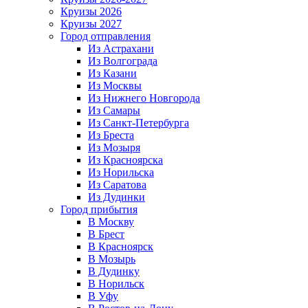
Круизы 2026
Круизы 2027
Город отправления
Из Астрахани
Из Волгограда
Из Казани
Из Москвы
Из Нижнего Новгорода
Из Самары
Из Санкт-Петербурга
Из Бреста
Из Мозыря
Из Красноярска
Из Норильска
Из Саратова
Из Дудинки
Город прибытия
В Москву
В Брест
В Красноярск
В Мозырь
В Дудинку
В Норильск
В Уфу