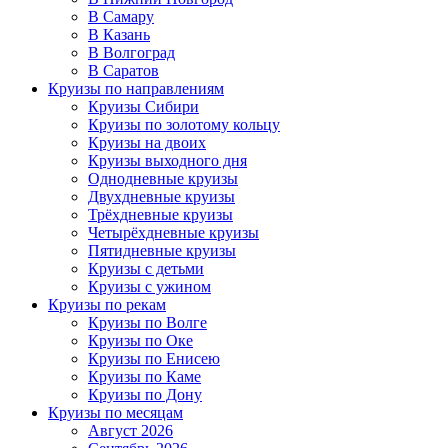
В Самару
В Казань
В Волгоград
В Саратов
Круизы по направлениям
Круизы Сибири
Круизы по золотому кольцу
Круизы на двоих
Круизы выходного дня
Однодневные круизы
Двухдневные круизы
Трёхдневные круизы
Четырёхдневные круизы
Пятидневные круизы
Круизы с детьми
Круизы с ужином
Круизы по рекам
Круизы по Волге
Круизы по Оке
Круизы по Енисею
Круизы по Каме
Круизы по Дону
Круизы по месяцам
Август 2026