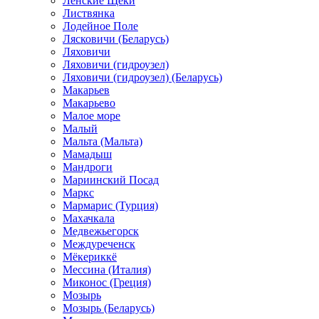
Ленские Щеки
Листвянка
Лодейное Поле
Лясковичи (Беларусь)
Ляховичи
Ляховичи (гидроузел)
Ляховичи (гидроузел) (Беларусь)
Макарьев
Макарьево
Малое море
Малый
Мальта (Мальта)
Мамадыш
Мандроги
Мариинский Посад
Маркс
Мармарис (Турция)
Махачкала
Медвежьегорск
Междуреченск
Мёкериккё
Мессина (Италия)
Миконос (Греция)
Мозырь
Мозырь (Беларусь)