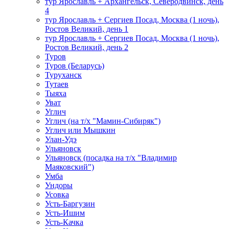
тур Ярославль + Архангельск, Северодвинск, день
4
тур Ярославль + Сергиев Посад, Москва (1 ночь),
Ростов Великий, день 1
тур Ярославль + Сергиев Посад, Москва (1 ночь),
Ростов Великий, день 2
Туров
Туров (Беларусь)
Туруханск
Тутаев
Тыяха
Уват
Углич
Углич (на т/х "Мамин-Сибиряк")
Углич или Мышкин
Улан-Удэ
Ульяновск
Ульяновск (посадка на т/х "Владимир
Маяковский")
Умба
Ундоры
Усовка
Усть-Баргузин
Усть-Ишим
Усть-Качка