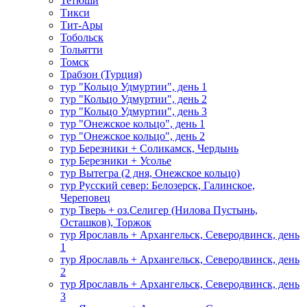
Тетюши
Тикси
Тит-Ары
Тобольск
Тольятти
Томск
Трабзон (Турция)
тур "Кольцо Удмуртии", день 1
тур "Кольцо Удмуртии", день 2
тур "Кольцо Удмуртии", день 3
тур "Онежское кольцо", день 1
тур "Онежское кольцо", день 2
тур Березники + Соликамск, Чердынь
тур Березники + Усолье
тур Вытегра (2 дня, Онежское кольцо)
тур Русский север: Белозерск, Галинское,
Череповец
тур Тверь + оз.Селигер (Нилова Пустынь,
Осташков), Торжок
тур Ярославль + Архангельск, Северодвинск, день
1
тур Ярославль + Архангельск, Северодвинск, день
2
тур Ярославль + Архангельск, Северодвинск, день
3