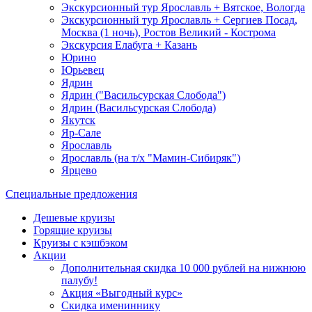
Экскурсионный тур Ярославль + Вятское, Вологда
Экскурсионный тур Ярославль + Сергиев Посад,
Москва (1 ночь), Ростов Великий - Кострома
Экскурсия Елабуга + Казань
Юрино
Юрьевец
Ядрин
Ядрин ("Васильсурская Слобода")
Ядрин (Васильсурская Слобода)
Якутск
Яр-Сале
Ярославль
Ярославль (на т/х "Мамин-Сибиряк")
Ярцево
Специальные предложения
Дешевые круизы
Горящие круизы
Круизы с кэшбэком
Акции
Дополнительная скидка 10 000 рублей на нижнюю
палубу!
Акция «Выгодный курс»
Скидка имениннику