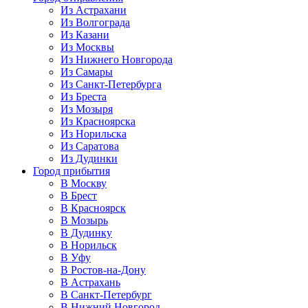
Из Астрахани
Из Волгограда
Из Казани
Из Москвы
Из Нижнего Новгорода
Из Самары
Из Санкт-Петербурга
Из Бреста
Из Мозыря
Из Красноярска
Из Норильска
Из Саратова
Из Дудинки
Город прибытия
В Москву
В Брест
В Красноярск
В Мозырь
В Дудинку
В Норильск
В Уфу
В Ростов-на-Дону
В Астрахань
В Санкт-Петербург
В Нижний Новгород