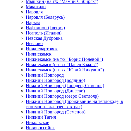
Мышкин (на т/х "Мамин-Сибиряк")
Мякисало
Наровля
Наровля (Беларусь)
Нарым
Нафплион (Греция)
Неаполь (Италия)
Невская Дубровка
Неелово
Нижневартовск
Нижнекамск
Нижнекамск (на т/х "Борис Полевой")
Нижнекамск (на т/х "Павел Бажов")
Нижнекамск (на т/х "Юрий Никулин")
Нижний Новгород
Нижний Новгород (Болдино)
Нижний Новгород (Городец, Семенов)
Нижний Новгород (Дивеево)
Нижний Новгород (озеро Светлояр)
Нижний Новгород (проживание на теплоходе, в
стоимость включен завтрак)
Нижний Новгород (Семенов)
Нижний Тагил
Никольское
Новороссийск