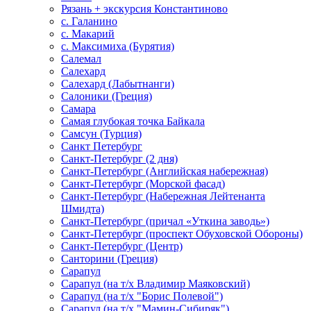
Рязань + экскурсия Константиново
с. Галанино
с. Макарий
с. Максимиха (Бурятия)
Салемал
Салехард
Салехард (Лабытнанги)
Салоники (Греция)
Самара
Самая глубокая точка Байкала
Самсун (Турция)
Санкт Петербург
Санкт-Петербург (2 дня)
Санкт-Петербург (Английская набережная)
Санкт-Петербург (Морской фасад)
Санкт-Петербург (Набережная Лейтенанта
Шмидта)
Санкт-Петербург (причал «Уткина заводь»)
Санкт-Петербург (проспект Обуховской Обороны)
Санкт-Петербург (Центр)
Санторини (Греция)
Сарапул
Сарапул (на т/х Владимир Маяковский)
Сарапул (на т/х "Борис Полевой")
Сарапул (на т/х "Мамин-Сибиряк")