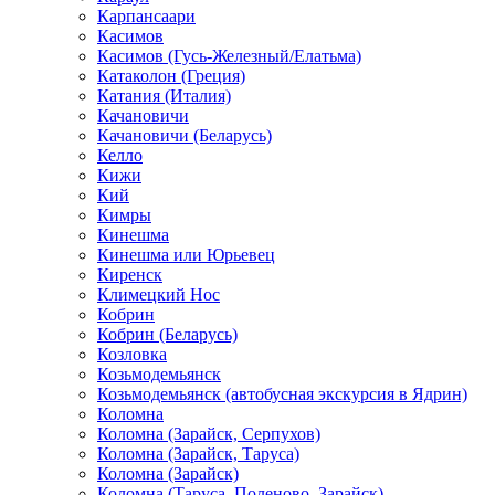
Карпансаари
Касимов
Касимов (Гусь-Железный/Елатьма)
Катаколон (Греция)
Катания (Италия)
Качановичи
Качановичи (Беларусь)
Келло
Кижи
Кий
Кимры
Кинешма
Кинешма или Юрьевец
Киренск
Климецкий Нос
Кобрин
Кобрин (Беларусь)
Козловка
Козьмодемьянск
Козьмодемьянск (автобусная экскурсия в Ядрин)
Коломна
Коломна (Зарайск, Серпухов)
Коломна (Зарайск, Таруса)
Коломна (Зарайск)
Коломна (Таруса, Поленово, Зарайск)