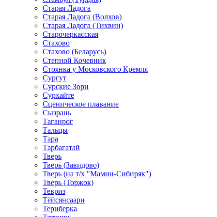
Старая Ладога
Старая Ладога (Волхов)
Старая Ладога (Тихвин)
Старочеркасская
Стахово
Стахово (Беларусь)
Степной Кочевник
Стоянка у Московского Кремля
Сургут
Сурские Зори
Сурхайте
Сценическое плавание
Сызрань
Таганрог
Тальцы
Тара
Тарбагатай
Тверь
Тверь (Завидово)
Тверь (на т/х "Мамин-Сибиряк")
Тверь (Торжок)
Тевриз
Тёйсянсаари
Териберка