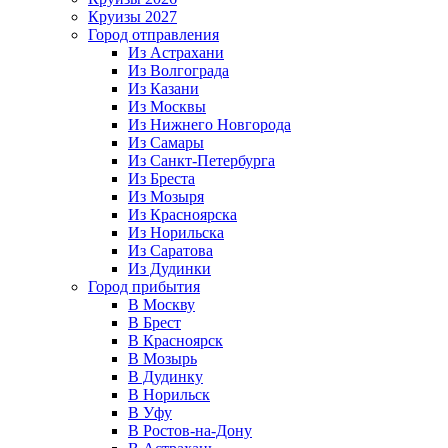
Круизы 2027
Город отправления
Из Астрахани
Из Волгограда
Из Казани
Из Москвы
Из Нижнего Новгорода
Из Самары
Из Санкт-Петербурга
Из Бреста
Из Мозыря
Из Красноярска
Из Норильска
Из Саратова
Из Дудинки
Город прибытия
В Москву
В Брест
В Красноярск
В Мозырь
В Дудинку
В Норильск
В Уфу
В Ростов-на-Дону