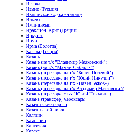
Игарка
Измир (Турция)
Икшинское водохранилище
Ильевка
Импиниеми
Ираклион, Крит (Греция)
Иркутск
Ирма
Ирма (Вологда)
Кавала (Греция)
Казань
Казань (на т/х "Владимир Маяковский")
Казань (на т/х "Мамин-Сибиряк")
Казань (пересадка на т/х "Борис Полевой")
Казань (пересадка на т/х "Юрий Никулин")
Казань (пересадка на т/х «Павел Бажов»)
Казань (пересадка на т/х Владимир Маяковский)
Казань (пересадка с т/х "Юрий Никулин")
Казань (трансфер) Чебоксары
Казачинские пороги
Казачинский порог
Калязин
Камышин
Канготово
Караул