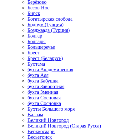
Берёзово
Бесов Нос
Бирск
Богатырская слобода
Бодрум (Турция)
Бозджаада (Турция)
Болгар
Болгары
Большеречье
Брест
Брест (Беларусь)
Буотама
бухта Академическая
бухта Аяя
бухта Бабушка
бухта Заворотная
бухта Змеиная
бухта Сосновая
бухта Сосновка
Бухты Большого моря
Валаам
Великий Новгород
Великий Новгород (Старая Русса)
Верккосаари
Весьегонск