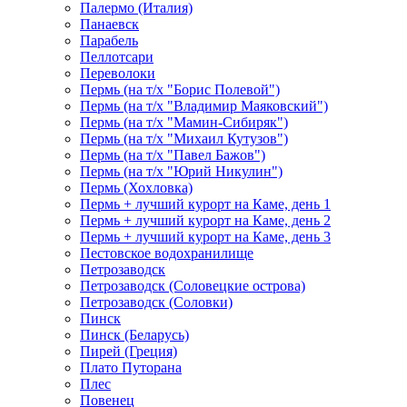
Палермо (Италия)
Панаевск
Парабель
Пеллотсари
Переволоки
Пермь (на т/х "Борис Полевой")
Пермь (на т/х "Владимир Маяковский")
Пермь (на т/х "Мамин-Сибиряк")
Пермь (на т/х "Михаил Кутузов")
Пермь (на т/х "Павел Бажов")
Пермь (на т/х "Юрий Никулин")
Пермь (Хохловка)
Пермь + лучший курорт на Каме, день 1
Пермь + лучший курорт на Каме, день 2
Пермь + лучший курорт на Каме, день 3
Пестовское водохранилище
Петрозаводск
Петрозаводск (Соловецкие острова)
Петрозаводск (Соловки)
Пинск
Пинск (Беларусь)
Пирей (Греция)
Плато Путорана
Плес
Повенец