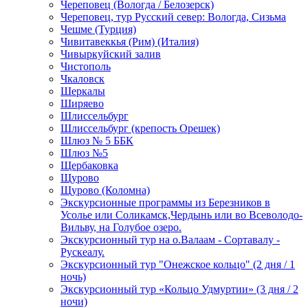
Череповец (Вологда / Белозерск)
Череповец, тур Русский север: Вологда, Сизьма
Чешме (Турция)
Чивитавеккья (Рим) (Италия)
Чивыркуйский залив
Чистополь
Чкаловск
Шеркалы
Ширяево
Шлиссельбург
Шлиссельбург (крепость Орешек)
Шлюз № 5 ББК
Шлюз №5
Щербаковка
Щурово
Щурово (Коломна)
Экскурсионные программы из Березников в
Усолье или Соликамск,Чердынь или во Всеволодо-
Вильву, на Голубое озеро.
Экскурсионный тур на о.Валаам - Сортавалу -
Рускеалу.
Экскурсионный тур "Онежское кольцо" (2 дня / 1
ночь)
Экскурсионный тур «Кольцо Удмуртии» (3 дня / 2
ночи)