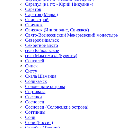
Сарапул (на т/х «Юрий Никулин»)
Саратов
Саратов (Маркс)
Свирьстрой
Свияжск
Свияжск (Иннополис, Свияжск)
Свято-Вознесенский Макарьевский монастырь
Северобайкальск
Секретное место
село Байкальское
село Максимиха (Бурятия)
Сенгилей
Синск
Ситту
Скала Шаманка
Соликамск
Соловецкие острова
Сортавала
Сосенки
Сосновец
Сосновец (Соловецкие острова)
Соттинцы
Сочи
Сочи (Россия)
Стамбул (Турция)