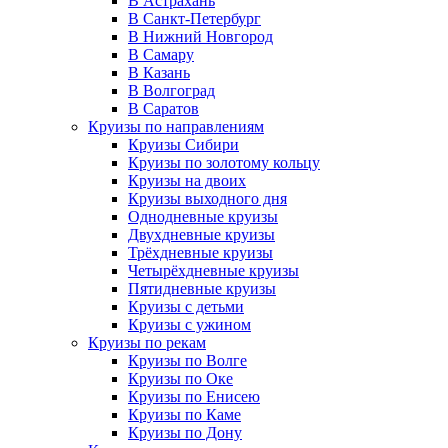
В Астрахань
В Санкт-Петербург
В Нижний Новгород
В Самару
В Казань
В Волгоград
В Саратов
Круизы по направлениям
Круизы Сибири
Круизы по золотому кольцу
Круизы на двоих
Круизы выходного дня
Однодневные круизы
Двухдневные круизы
Трёхдневные круизы
Четырёхдневные круизы
Пятидневные круизы
Круизы с детьми
Круизы с ужином
Круизы по рекам
Круизы по Волге
Круизы по Оке
Круизы по Енисею
Круизы по Каме
Круизы по Дону