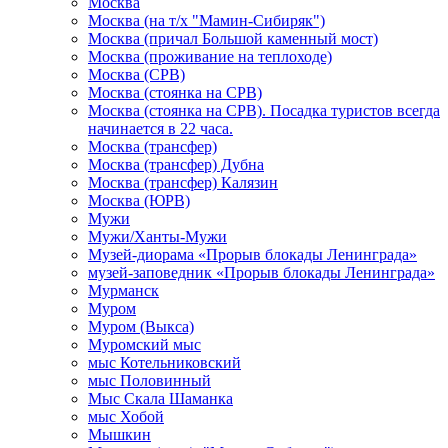
Москва
Москва (на т/х "Мамин-Сибиряк")
Москва (причал Большой каменный мост)
Москва (проживание на теплоходе)
Москва (СРВ)
Москва (стоянка на СРВ)
Москва (стоянка на СРВ). Посадка туристов всегда
начинается в 22 часа.
Москва (трансфер)
Москва (трансфер) Дубна
Москва (трансфер) Калязин
Москва (ЮРВ)
Мужи
Мужи/Ханты-Мужи
Музей-диорама «Прорыв блокады Ленинграда»
музей-заповедник «Прорыв блокады Ленинграда»
Мурманск
Муром
Муром (Выкса)
Муромский мыс
мыс Котельниковский
мыс Половинный
Мыс Скала Шаманка
мыс Хобой
Мышкин