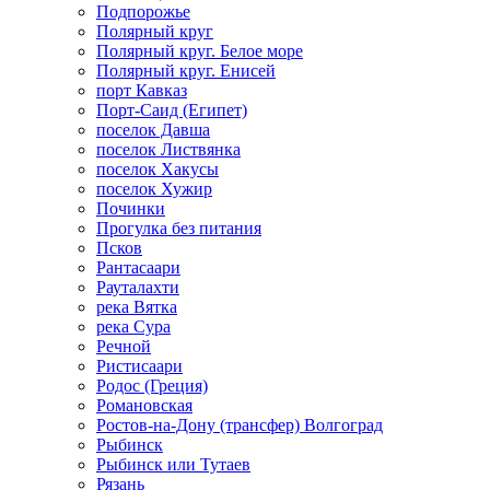
Подпорожье
Полярный круг
Полярный круг. Белое море
Полярный круг. Енисей
порт Кавказ
Порт-Саид (Египет)
поселок Давша
поселок Листвянка
поселок Хакусы
поселок Хужир
Починки
Прогулка без питания
Псков
Рантасаари
Рауталахти
река Вятка
река Сура
Речной
Ристисаари
Родос (Греция)
Романовская
Ростов-на-Дону (трансфер) Волгоград
Рыбинск
Рыбинск или Тутаев
Рязань