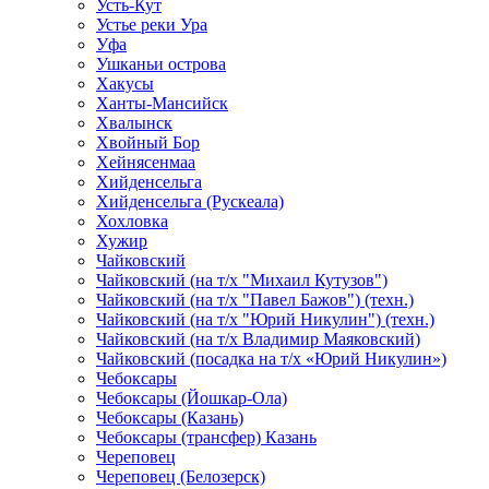
Усть-Кут
Устье реки Ура
Уфа
Ушканьи острова
Хакусы
Ханты-Мансийск
Хвалынск
Хвойный Бор
Хейнясенмаа
Хийденсельга
Хийденсельга (Рускеала)
Хохловка
Хужир
Чайковский
Чайковский (на т/х "Михаил Кутузов")
Чайковский (на т/х "Павел Бажов") (техн.)
Чайковский (на т/х "Юрий Никулин") (техн.)
Чайковский (на т/х Владимир Маяковский)
Чайковский (посадка на т/х «Юрий Никулин»)
Чебоксары
Чебоксары (Йошкар-Ола)
Чебоксары (Казань)
Чебоксары (трансфер) Казань
Череповец
Череповец (Белозерск)