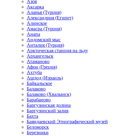
Азов
Аксарка
Аланья (Турция)
Александрия (Египет)
Алинское
Амасра (Турция)
Анапа
Андомский мыс
Анталия (Турция)
Арктическая станция на льду
Архангельск
Атаманово
Афон (Греция)
Ахтуба
Ашдод (Израиль)
Байкальское
Балаково
Балаково (Хвалынск)
Барабаново
Баргузинская долина
Баргузинский залив
Бахта
Баяндаевский Этнографический музей
Беломорск
Березники