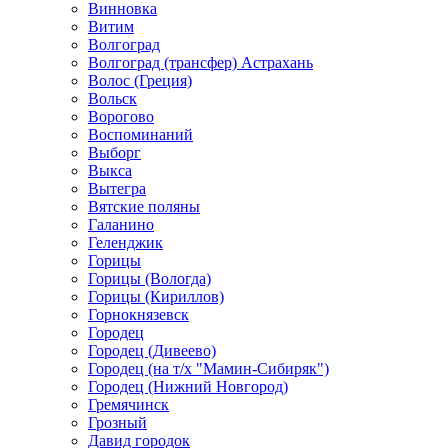
Винновка
Витим
Волгоград
Волгоград (трансфер) Астрахань
Волос (Греция)
Вольск
Ворогово
Воспоминаний
Выборг
Выкса
Вытегра
Вятские поляны
Галанино
Геленджик
Горицы
Горицы (Вологда)
Горицы (Кириллов)
Горнокнязевск
Городец
Городец (Дивеево)
Городец (на т/х "Мамин-Сибиряк")
Городец (Нижний Новгород)
Гремячинск
Грозный
Давид городок