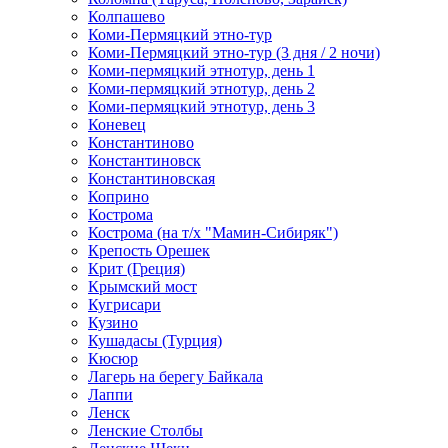
Колпашево
Коми-Пермяцкий этно-тур
Коми-Пермяцкий этно-тур (3 дня / 2 ночи)
Коми-пермяцкий этнотур, день 1
Коми-пермяцкий этнотур, день 2
Коми-пермяцкий этнотур, день 3
Коневец
Константиново
Константиновск
Константиновская
Коприно
Кострома
Кострома (на т/х "Мамин-Сибиряк")
Крепость Орешек
Крит (Греция)
Крымский мост
Кугрисари
Кузино
Кушадасы (Турция)
Кюсюр
Лагерь на берегу Байкала
Лаппи
Ленск
Ленские Столбы