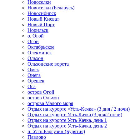
Новоселки
Новоселки (Беларусь)
Новосибирск
Новый Киеват
Новый Порт
Норильск
о. Огой
Огой
Октябрьское
Олекминск
Ольхон
Ольхонские ворота
Омск
Онега
Орешек
Оса
остров Огой
остров Ольхон
острова Малого моря
Отдых на курорте «Усть-Качка» (3 дня / 2 ночи)
Отдых на курорте Усть-Качка (3 дня/2 ночи)
Отдых на курорте Усть-Качка, день 1
Отдых на курорте Усть-Качка, день 2
п. Усть-Баргузин (Бурятия)
Павлово