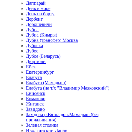
Даппарай
День в море
День на борту
Дербент
Дорошевичи
Дубна
Дубна (Кимры)
Дубна (трансфер) Москва
Дубовка
Дубое
Дубое (Беларусь)
Дюртюли
Ейск
Екатеринбург
Елабуга
Елабуга (Мамадыш)
Елабуга (на т/х "Владимир Маяковский")
Енисейск
Ермаково
Жиганск
Завидово
Заход на р.Вятка до г.Мамадыш (без
причаливания)
Зеленая стоянка
Иволгинский Дацан