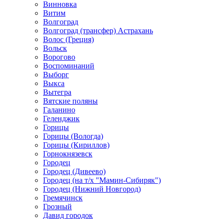
Винновка
Витим
Волгоград
Волгоград (трансфер) Астрахань
Волос (Греция)
Вольск
Ворогово
Воспоминаний
Выборг
Выкса
Вытегра
Вятские поляны
Галанино
Геленджик
Горицы
Горицы (Вологда)
Горицы (Кириллов)
Горнокнязевск
Городец
Городец (Дивеево)
Городец (на т/х "Мамин-Сибиряк")
Городец (Нижний Новгород)
Гремячинск
Грозный
Давид городок