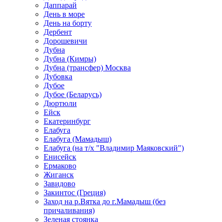
Даппарай
День в море
День на борту
Дербент
Дорошевичи
Дубна
Дубна (Кимры)
Дубна (трансфер) Москва
Дубовка
Дубое
Дубое (Беларусь)
Дюртюли
Ейск
Екатеринбург
Елабуга
Елабуга (Мамадыш)
Елабуга (на т/х "Владимир Маяковский")
Енисейск
Ермаково
Жиганск
Завидово
Закинтос (Греция)
Заход на р.Вятка до г.Мамадыш (без
причаливания)
Зеленая стоянка