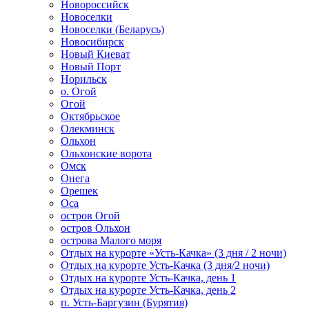
Новороссийск
Новоселки
Новоселки (Беларусь)
Новосибирск
Новый Киеват
Новый Порт
Норильск
о. Огой
Огой
Октябрьское
Олекминск
Ольхон
Ольхонские ворота
Омск
Онега
Орешек
Оса
остров Огой
остров Ольхон
острова Малого моря
Отдых на курорте «Усть-Качка» (3 дня / 2 ночи)
Отдых на курорте Усть-Качка (3 дня/2 ночи)
Отдых на курорте Усть-Качка, день 1
Отдых на курорте Усть-Качка, день 2
п. Усть-Баргузин (Бурятия)