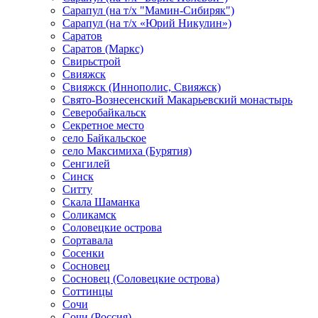
Сарапул (на т/х "Мамин-Сибиряк")
Сарапул (на т/х «Юрий Никулин»)
Саратов
Саратов (Маркс)
Свирьстрой
Свияжск
Свияжск (Иннополис, Свияжск)
Свято-Вознесенский Макарьевский монастырь
Северобайкальск
Секретное место
село Байкальское
село Максимиха (Бурятия)
Сенгилей
Синск
Ситту
Скала Шаманка
Соликамск
Соловецкие острова
Сортавала
Сосенки
Сосновец
Сосновец (Соловецкие острова)
Соттинцы
Сочи
Сочи (Россия)