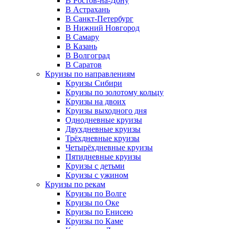
В Ростов-на-Дону
В Астрахань
В Санкт-Петербург
В Нижний Новгород
В Самару
В Казань
В Волгоград
В Саратов
Круизы по направлениям
Круизы Сибири
Круизы по золотому кольцу
Круизы на двоих
Круизы выходного дня
Однодневные круизы
Двухдневные круизы
Трёхдневные круизы
Четырёхдневные круизы
Пятидневные круизы
Круизы с детьми
Круизы с ужином
Круизы по рекам
Круизы по Волге
Круизы по Оке
Круизы по Енисею
Круизы по Каме