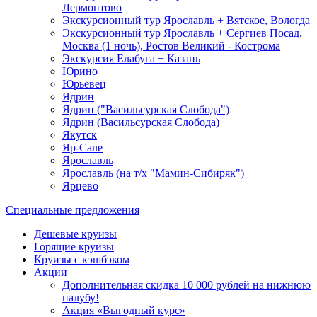
Лермонтово
Экскурсионный тур Ярославль + Вятское, Вологда
Экскурсионный тур Ярославль + Сергиев Посад,
Москва (1 ночь), Ростов Великий - Кострома
Экскурсия Елабуга + Казань
Юрино
Юрьевец
Ядрин
Ядрин ("Васильсурская Слобода")
Ядрин (Васильсурская Слобода)
Якутск
Яр-Сале
Ярославль
Ярославль (на т/х "Мамин-Сибиряк")
Ярцево
Специальные предложения
Дешевые круизы
Горящие круизы
Круизы с кэшбэком
Акции
Дополнительная скидка 10 000 рублей на нижнюю
палубу!
Акция «Выгодный курс»