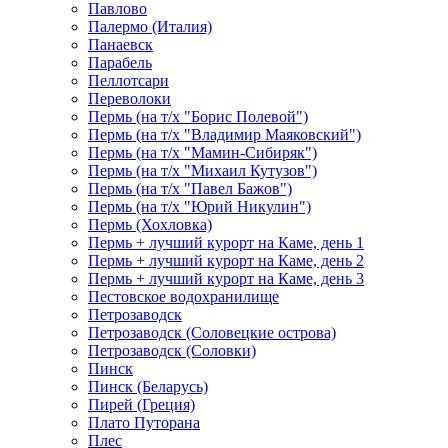
Павлово
Палермо (Италия)
Панаевск
Парабель
Пеллотсари
Переволоки
Пермь (на т/х "Борис Полевой")
Пермь (на т/х "Владимир Маяковский")
Пермь (на т/х "Мамин-Сибиряк")
Пермь (на т/х "Михаил Кутузов")
Пермь (на т/х "Павел Бажов")
Пермь (на т/х "Юрий Никулин")
Пермь (Хохловка)
Пермь + лучший курорт на Каме, день 1
Пермь + лучший курорт на Каме, день 2
Пермь + лучший курорт на Каме, день 3
Пестовское водохранилище
Петрозаводск
Петрозаводск (Соловецкие острова)
Петрозаводск (Соловки)
Пинск
Пинск (Беларусь)
Пирей (Греция)
Плато Путорана
Плес