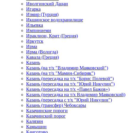
Иволгинский Дацан
Игарка
Измир (Турция)
Икшинское водохранилище
Ильевка
Импиниеми
Ираклион, Крит (Греция)
Иркутск
Ирма
Ирма (Вологда)
Кавала (Греция)
Казань
Казань (на т/х "Владимир Маяковский")
Казань (на т/х "Мамин-Сибиряк")
Казань (пересадка на т/х "Борис Полевой")
Казань (пересадка на т/х "Юрий Никулин")
Казань (пересадка на т/х «Павел Бажов»)
Казань (пересадка на т/х Владимир Маяковский)
Казань (пересадка с т/х "Юрий Никулин")
Казань (трансфер) Чебоксары
Казачинские пороги
Казачинский порог
Калязин
Камышин
Канготово