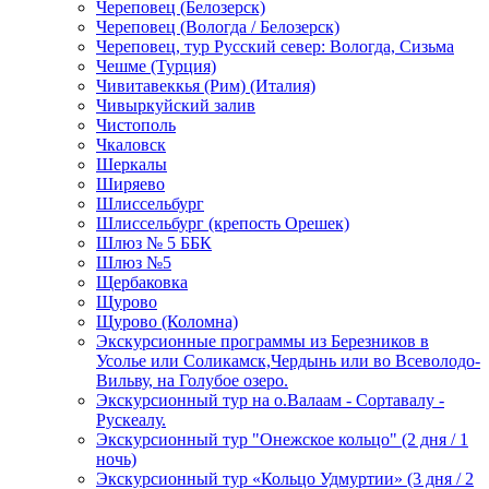
Череповец (Белозерск)
Череповец (Вологда / Белозерск)
Череповец, тур Русский север: Вологда, Сизьма
Чешме (Турция)
Чивитавеккья (Рим) (Италия)
Чивыркуйский залив
Чистополь
Чкаловск
Шеркалы
Ширяево
Шлиссельбург
Шлиссельбург (крепость Орешек)
Шлюз № 5 ББК
Шлюз №5
Щербаковка
Щурово
Щурово (Коломна)
Экскурсионные программы из Березников в
Усолье или Соликамск,Чердынь или во Всеволодо-
Вильву, на Голубое озеро.
Экскурсионный тур на о.Валаам - Сортавалу -
Рускеалу.
Экскурсионный тур "Онежское кольцо" (2 дня / 1
ночь)
Экскурсионный тур «Кольцо Удмуртии» (3 дня / 2