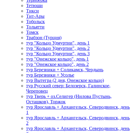
Териберка
Тетюши
Тикси
Тит-Ары
Тобольск
Тольятти
Томск
Трабзон (Турция)
тур "Кольцо Удмуртии", день 1
тур "Кольцо Удмуртии", день 2
тур "Кольцо Удмуртии", день 3
тур "Онежское кольцо", день 1
тур "Онежское кольцо", день 2
тур Березники + Соликамск, Чердынь
тур Березники + Усолье
тур Вытегра (2 дня, Онежское кольцо)
тур Русский север: Белозерск, Галинское,
Череповец
тур Тверь + оз.Селигер (Нилова Пустынь,
Осташков), Торжок
тур Ярославль + Архангельск, Северодвинск, день
1
тур Ярославль + Архангельск, Северодвинск, день
2
тур Ярославль + Архангельск, Северодвинск, день