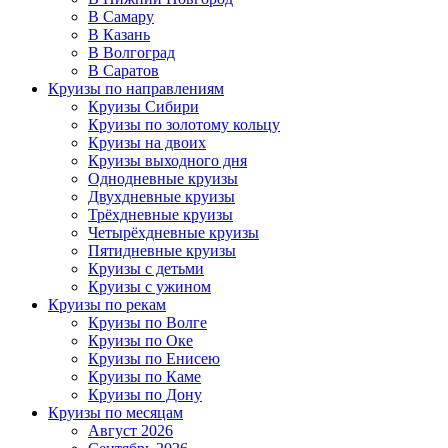
В Самару
В Казань
В Волгоград
В Саратов
Круизы по направлениям
Круизы Сибири
Круизы по золотому кольцу
Круизы на двоих
Круизы выходного дня
Однодневные круизы
Двухдневные круизы
Трёхдневные круизы
Четырёхдневные круизы
Пятидневные круизы
Круизы с детьми
Круизы с ужином
Круизы по рекам
Круизы по Волге
Круизы по Оке
Круизы по Енисею
Круизы по Каме
Круизы по Дону
Круизы по месяцам
Август 2026