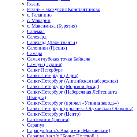
Рязань
Рязань + экскурсия Константиново
с. Галанино
с. Макарий
с. Максимиха (Бурятия)
Салемал
Салехард
Салехард (Лабытнанги)
Салоники (Греция)
Самара
Самая глубокая точка Байкала
Самсун (Турция)
Санкт Петербург
Санкт-Петербург (2 дня)
Санкт-Петербург (Английская набережная)
Санкт-Петербург (Морской фасад)
Санкт-Петербург (Набережная Лейтенанта
Шмидта)
Санкт-Петербург (причал «Уткина заводь»)
Санкт-Петербург (проспект Обуховской Обороны)
Санкт-Петербург (Центр)
Санторини (Греция)
Сарапул
Сарапул (на т/х Владимир Маяковский)
Сарапул (на т/х "Борис Полевой")