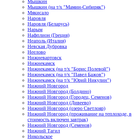
Мышкин
Мышкин (на т/х "Мамин-Сибиряк")
Мякисало
Наровля
Наровля (Беларусь)
Нарым
Нафплион (Греция)
Неаполь (Италия)
Невская Дубровка
Неелово
Нижневартовск
Нижнекамск
Нижнекамск (на т/х "Борис Полевой")
Нижнекамск (на т/х "Павел Бажов")
Нижнекамск (на т/х "Юрий Никулин")
Нижний Новгород
Нижний Новгород (Болдино)
Нижний Новгород (Городец, Семенов)
Нижний Новгород (Дивеево)
Нижний Новгород (озеро Светлояр)
Нижний Новгород (проживание на теплоходе, в
стоимость включен завтрак)
Нижний Новгород (Семенов)
Нижний Тагил
Никольское