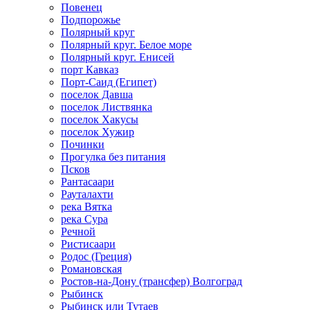
Повенец
Подпорожье
Полярный круг
Полярный круг. Белое море
Полярный круг. Енисей
порт Кавказ
Порт-Саид (Египет)
поселок Давша
поселок Листвянка
поселок Хакусы
поселок Хужир
Починки
Прогулка без питания
Псков
Рантасаари
Рауталахти
река Вятка
река Сура
Речной
Ристисаари
Родос (Греция)
Романовская
Ростов-на-Дону (трансфер) Волгоград
Рыбинск
Рыбинск или Тутаев