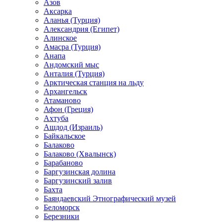
Азов
Аксарка
Аланья (Турция)
Александрия (Египет)
Алинское
Амасра (Турция)
Анапа
Андомский мыс
Анталия (Турция)
Арктическая станция на льду
Архангельск
Атаманово
Афон (Греция)
Ахтуба
Ашдод (Израиль)
Байкальское
Балаково
Балаково (Хвалынск)
Барабаново
Баргузинская долина
Баргузинский залив
Бахта
Баяндаевский Этнографический музей
Беломорск
Березники