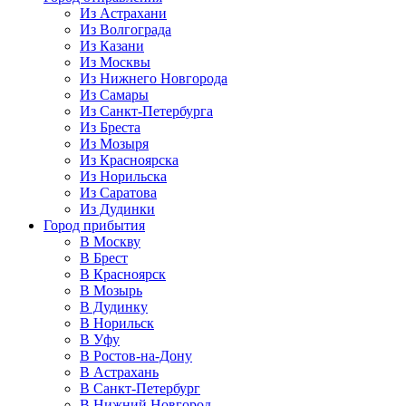
Из Астрахани
Из Волгограда
Из Казани
Из Москвы
Из Нижнего Новгорода
Из Самары
Из Санкт-Петербурга
Из Бреста
Из Мозыря
Из Красноярска
Из Норильска
Из Саратова
Из Дудинки
Город прибытия
В Москву
В Брест
В Красноярск
В Мозырь
В Дудинку
В Норильск
В Уфу
В Ростов-на-Дону
В Астрахань
В Санкт-Петербург
В Нижний Новгород