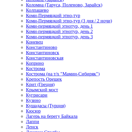
Коломна (Таруса, Поленово, Зарайск)
Колпашево
Коми-Пермяцкий этно-тур
Коми-Пермяцкий этно-тур (3 дня / 2 ночи)
Коми-пермяцкий этнотур, день 1
Коми-пермяцкий этнотур, день 2
Коми-пермяцкий этнотур, день 3
Коневец
Константиново
Константиновск
Константиновская
Коприно
Кострома
Кострома (на т/х "Мамин-Сибиряк")
Крепость Орешек
Крит (Греция)
Крымский мост
Кугрисари
Кузино
Кушадасы (Турция)
Кюсюр
Лагерь на берегу Байкала
Лаппи
Ленск