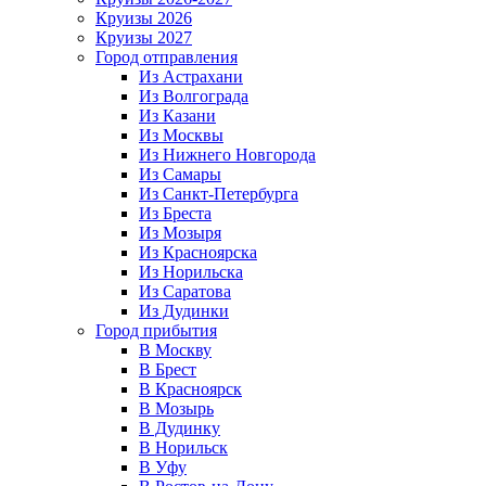
Круизы 2026
Круизы 2027
Город отправления
Из Астрахани
Из Волгограда
Из Казани
Из Москвы
Из Нижнего Новгорода
Из Самары
Из Санкт-Петербурга
Из Бреста
Из Мозыря
Из Красноярска
Из Норильска
Из Саратова
Из Дудинки
Город прибытия
В Москву
В Брест
В Красноярск
В Мозырь
В Дудинку
В Норильск
В Уфу