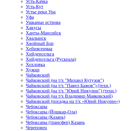
Усть-Качка
Усть-Кут
Устье реки Ура
Уфа
Ушканьи острова
Хакусы
Ханты-Мансийск
Хвалынск
Хвойный Бор
Хейнясенмаа
Хийденсельга
Хийденсельга (Рускеала)
Хохловка
Хужир
Чайковский
Чайковский (на т/х "Михаил Кутузов")
Чайковский (на т/х "Павел Бажов") (техн.)
Чайковский (на т/х "Юрий Никулин") (техн.)
Чайковский (на т/х Владимир Маяковский)
Чайковский (посадка на т/х «Юрий Никулин»)
Чебоксары
Чебоксары (Йошкар-Ола)
Чебоксары (Казань)
Чебоксары (трансфер) Казань
Череповец