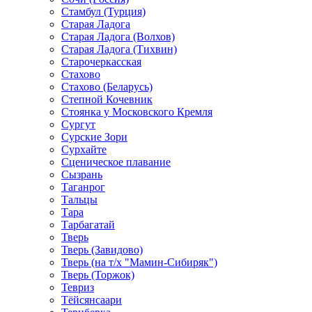
Стамбул (Турция)
Старая Ладога
Старая Ладога (Волхов)
Старая Ладога (Тихвин)
Старочеркасская
Стахово
Стахово (Беларусь)
Степной Кочевник
Стоянка у Московского Кремля
Сургут
Сурские Зори
Сурхайте
Сценическое плавание
Сызрань
Таганрог
Тальцы
Тара
Тарбагатай
Тверь
Тверь (Завидово)
Тверь (на т/х "Мамин-Сибиряк")
Тверь (Торжок)
Тевриз
Тёйсянсаари