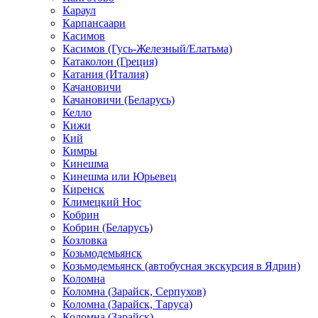
Караул
Карпансаари
Касимов
Касимов (Гусь-Железный/Елатьма)
Катаколон (Греция)
Катания (Италия)
Качановичи
Качановичи (Беларусь)
Келло
Кижи
Кий
Кимры
Кинешма
Кинешма или Юрьевец
Киренск
Климецкий Нос
Кобрин
Кобрин (Беларусь)
Козловка
Козьмодемьянск
Козьмодемьянск (автобусная экскурсия в Ядрин)
Коломна
Коломна (Зарайск, Серпухов)
Коломна (Зарайск, Таруса)
Коломна (Зарайск)