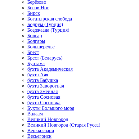
Берёзово
Бесов Нос
Бирск
Богатырская слобода
Бодрум (Турция)
Бозджаада (Турция)
Болгар
Болгары
Большеречье
Брест
Брест (Беларусь)
Буотама
бухта Академическая
бухта Аяя
бухта Бабушка
бухта Заворотная
бухта Змеиная
бухта Сосновая
бухта Сосновка
Бухты Большого моря
Валаам
Великий Новгород
Великий Новгород (Старая Русса)
Верккосаари
Весьегонск