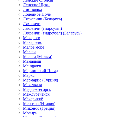
Ленские Столбы
Ленские Щеки
Листвянка
Лодейное Поле
Лясковичи (Беларусь)
Ляховичи
Ляховичи (гидроузел)
Ляховичи (гидроузел) (Беларусь)
Макарьев
Макарьево
Малое море
Малый
Мальта (Мальта)
Мамадыш
Мандроги
Мариинский Посад
Маркс
Мармарис (Турция)
Махачкала
Медвежьегорск
Междуреченск
Мёкериккё
Мессина (Италия)
Миконос (Греция)
Мозырь