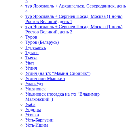
3
тур Ярославль + Архангельск, Северодвинск, день
4
тур Ярославль + Сергиев Посад, Москва (1 ночь),
Ростов Великий, день 1
тур Ярославль + Сергиев Посад, Москва (1 ночь),
Ростов Великий, день 2
Туров
Туров (Беларусь)
Туруханск
Тутаев
Тыяха
Уват
Углич
Углич (на т/х "Мамин-Сибиряк")
Углич или Мышкин
Улан-Удэ
Ульяновск
Ульяновск (посадка на т/х "Владимир
Маяковский")
Умба
Ундоры
Усовка
Усть-Баргузин
Усть-Ишим