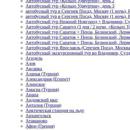
Автобусный тур «Кольцо Удмуртии», день 2
Автобусный тур «Кольцо Удмуртии», день 3
автобусный тур в Сергиев Посад, Москву (1 ночь), 
автобусный тур в Сергиев Посад, Москву (1 ночь), 
Автобусный тур Нижний Новгород + Владимир, Су
Автобусный тур Сарапул (3 дня / 2 ночи, «Кольцо 
Автобусный тур Саратов + Пенза, Белинский, Лермо
Автобусный тур Саратов + Пенза, Белинский, Лермо
Автобусный тур Саратов + Пенза, Белинский, Лермо
Автобусный тур Ярославль (Сергиев Посад, Москва 
Автобусный экскурсионный тур во Владимир, Сузд
Агидель
Азов
Аксарка
Аланья (Турция)
Александрия (Египет)
Алинское
Амасра (Турция)
Анапа
Андомский мыс
Анталия (Турция)
Арктическая станция на льду
Архангельск
Атаманово
Афон (Греция)