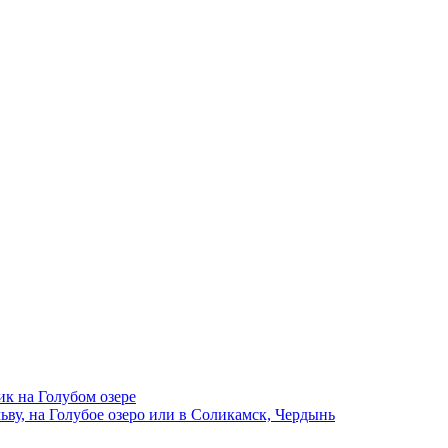
ик на Голубом озере
ву, на Голубое озеро или в Соликамск, Чердынь