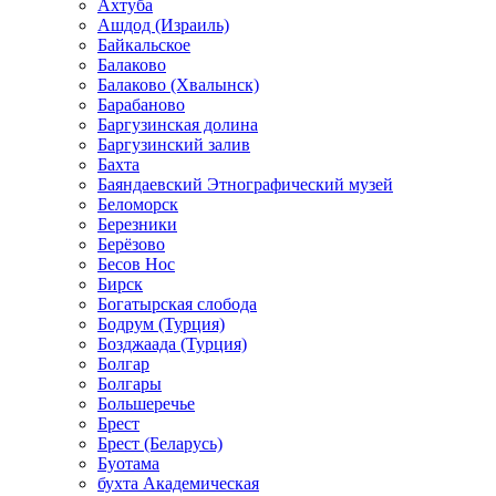
Ахтуба
Ашдод (Израиль)
Байкальское
Балаково
Балаково (Хвалынск)
Барабаново
Баргузинская долина
Баргузинский залив
Бахта
Баяндаевский Этнографический музей
Беломорск
Березники
Берёзово
Бесов Нос
Бирск
Богатырская слобода
Бодрум (Турция)
Бозджаада (Турция)
Болгар
Болгары
Большеречье
Брест
Брест (Беларусь)
Буотама
бухта Академическая