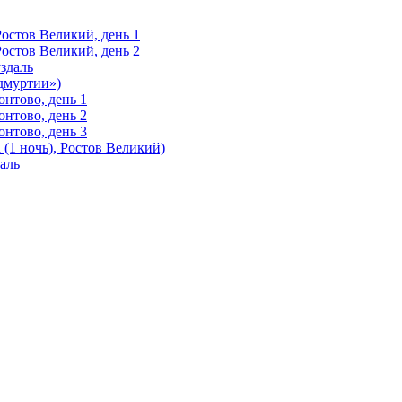
Ростов Великий, день 1
Ростов Великий, день 2
здаль
Удмуртии»)
нтово, день 1
нтово, день 2
нтово, день 3
(1 ночь), Ростов Великий)
аль