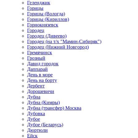
Геленджик
Горицы
Горицы (Вологда)
Горицы (Кириллов)
Горнокнязевск
Городец
Городец (Дивеево)
Городец (на т/х "Мамин-Сибиряк")
Городец (Нижний Новгород)
Гремячинск
Грозный
Давид городок
Даппарай
День в море
День на борту
Дербент
Дорошевичи
Дубна
Дубна (Кимры)
Дубна (трансфер) Москва
Дубовка
Дубое
Дубое (Беларусь)
Дюртюли
Ейск