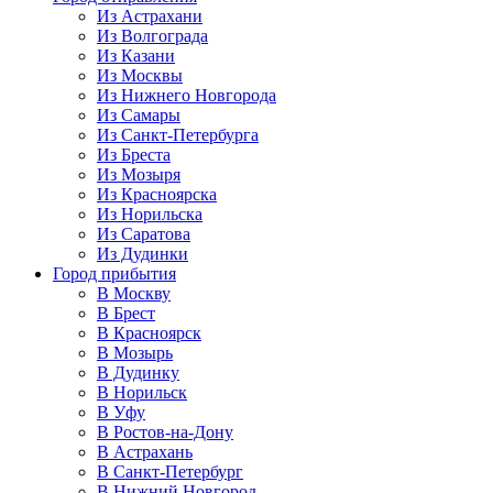
Из Астрахани
Из Волгограда
Из Казани
Из Москвы
Из Нижнего Новгорода
Из Самары
Из Санкт-Петербурга
Из Бреста
Из Мозыря
Из Красноярска
Из Норильска
Из Саратова
Из Дудинки
Город прибытия
В Москву
В Брест
В Красноярск
В Мозырь
В Дудинку
В Норильск
В Уфу
В Ростов-на-Дону
В Астрахань
В Санкт-Петербург
В Нижний Новгород