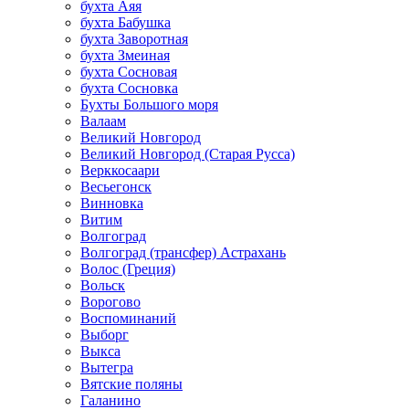
бухта Аяя
бухта Бабушка
бухта Заворотная
бухта Змеиная
бухта Сосновая
бухта Сосновка
Бухты Большого моря
Валаам
Великий Новгород
Великий Новгород (Старая Русса)
Верккосаари
Весьегонск
Винновка
Витим
Волгоград
Волгоград (трансфер) Астрахань
Волос (Греция)
Вольск
Ворогово
Воспоминаний
Выборг
Выкса
Вытегра
Вятские поляны
Галанино