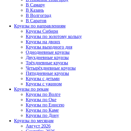
В Самару
В Казань
В Волгоград
В Саратов
Круизы по направлениям
Круизы Сибири
Круизы по золотому кольцу
Круизы на двоих
Круизы выходного дня
Однодневные круизы
Двухдневные круизы
Трёхдневные круизы
Четырёхдневные круизы
Пятидневные круизы
Круизы с детьми
Круизы с ужином
Круизы по рекам
Круизы по Волге
Круизы по Оке
Круизы по Енисею
Круизы по Каме
Круизы по Дону
Круизы по месяцам
Август 2026