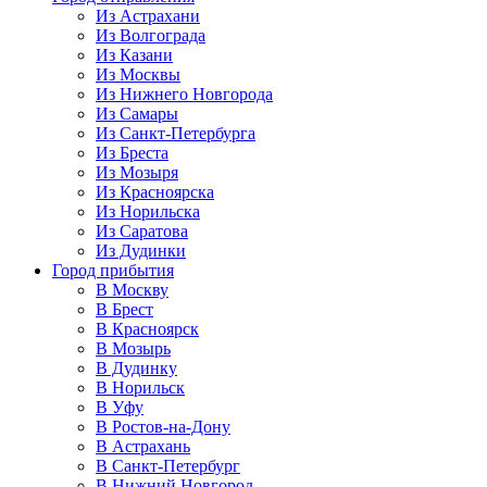
Из Астрахани
Из Волгограда
Из Казани
Из Москвы
Из Нижнего Новгорода
Из Самары
Из Санкт-Петербурга
Из Бреста
Из Мозыря
Из Красноярска
Из Норильска
Из Саратова
Из Дудинки
Город прибытия
В Москву
В Брест
В Красноярск
В Мозырь
В Дудинку
В Норильск
В Уфу
В Ростов-на-Дону
В Астрахань
В Санкт-Петербург
В Нижний Новгород