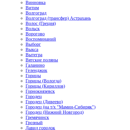
Винновка
Витим
Волгоград
Волгоград (трансфер) Астрахань
Волос (Греция)
Вольск
Ворогово
Воспоминаний
Выборг
Выкса
Вытегра
Вятские поляны
Галанино
Геленджик
Горицы
Горицы (Вологда)
Горицы (Кириллов)
Горнокнязевск
Городец
Городец (Дивеево)
Городец (на т/х "Мамин-Сибиряк")
Городец (Нижний Новгород)
Гремячинск
Грозный
Давид городок