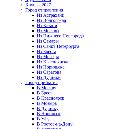
Круизы 2027
Город отправления
Из Астрахани
Из Волгограда
Из Казани
Из Москвы
Из Нижнего Новгорода
Из Самары
Из Санкт-Петербурга
Из Бреста
Из Мозыря
Из Красноярска
Из Норильска
Из Саратова
Из Дудинки
Город прибытия
В Москву
В Брест
В Красноярск
В Мозырь
В Дудинку
В Норильск
В Уфу
В Ростов-на-Дону