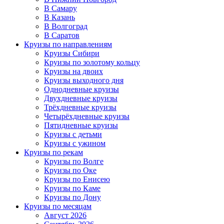
В Самару
В Казань
В Волгоград
В Саратов
Круизы по направлениям
Круизы Сибири
Круизы по золотому кольцу
Круизы на двоих
Круизы выходного дня
Однодневные круизы
Двухдневные круизы
Трёхдневные круизы
Четырёхдневные круизы
Пятидневные круизы
Круизы с детьми
Круизы с ужином
Круизы по рекам
Круизы по Волге
Круизы по Оке
Круизы по Енисею
Круизы по Каме
Круизы по Дону
Круизы по месяцам
Август 2026