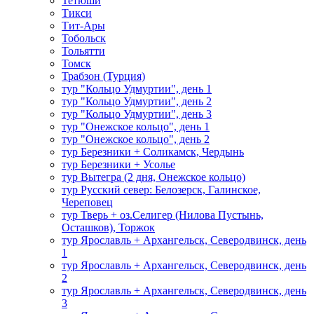
Тетюши
Тикси
Тит-Ары
Тобольск
Тольятти
Томск
Трабзон (Турция)
тур "Кольцо Удмуртии", день 1
тур "Кольцо Удмуртии", день 2
тур "Кольцо Удмуртии", день 3
тур "Онежское кольцо", день 1
тур "Онежское кольцо", день 2
тур Березники + Соликамск, Чердынь
тур Березники + Усолье
тур Вытегра (2 дня, Онежское кольцо)
тур Русский север: Белозерск, Галинское,
Череповец
тур Тверь + оз.Селигер (Нилова Пустынь,
Осташков), Торжок
тур Ярославль + Архангельск, Северодвинск, день
1
тур Ярославль + Архангельск, Северодвинск, день
2
тур Ярославль + Архангельск, Северодвинск, день
3