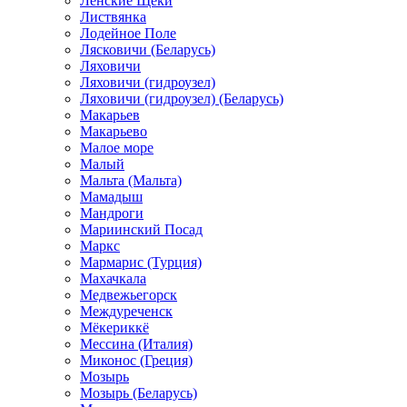
Ленские Щеки
Листвянка
Лодейное Поле
Лясковичи (Беларусь)
Ляховичи
Ляховичи (гидроузел)
Ляховичи (гидроузел) (Беларусь)
Макарьев
Макарьево
Малое море
Малый
Мальта (Мальта)
Мамадыш
Мандроги
Мариинский Посад
Маркс
Мармарис (Турция)
Махачкала
Медвежьегорск
Междуреченск
Мёкериккё
Мессина (Италия)
Миконос (Греция)
Мозырь
Мозырь (Беларусь)