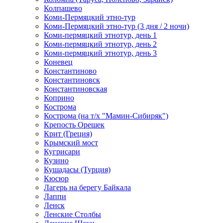
Колпашево
Коми-Пермяцкий этно-тур
Коми-Пермяцкий этно-тур (3 дня / 2 ночи)
Коми-пермяцкий этнотур, день 1
Коми-пермяцкий этнотур, день 2
Коми-пермяцкий этнотур, день 3
Коневец
Константиново
Константиновск
Константиновская
Коприно
Кострома
Кострома (на т/х "Мамин-Сибиряк")
Крепость Орешек
Крит (Греция)
Крымский мост
Кугрисари
Кузино
Кушадасы (Турция)
Кюсюр
Лагерь на берегу Байкала
Лаппи
Ленск
Ленские Столбы