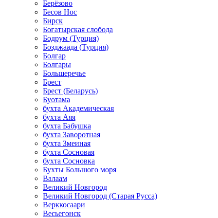
Берёзово
Бесов Нос
Бирск
Богатырская слобода
Бодрум (Турция)
Бозджаада (Турция)
Болгар
Болгары
Большеречье
Брест
Брест (Беларусь)
Буотама
бухта Академическая
бухта Аяя
бухта Бабушка
бухта Заворотная
бухта Змеиная
бухта Сосновая
бухта Сосновка
Бухты Большого моря
Валаам
Великий Новгород
Великий Новгород (Старая Русса)
Верккосаари
Весьегонск