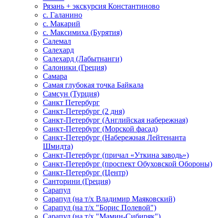
Рязань + экскурсия Константиново
с. Галанино
с. Макарий
с. Максимиха (Бурятия)
Салемал
Салехард
Салехард (Лабытнанги)
Салоники (Греция)
Самара
Самая глубокая точка Байкала
Самсун (Турция)
Санкт Петербург
Санкт-Петербург (2 дня)
Санкт-Петербург (Английская набережная)
Санкт-Петербург (Морской фасад)
Санкт-Петербург (Набережная Лейтенанта
Шмидта)
Санкт-Петербург (причал «Уткина заводь»)
Санкт-Петербург (проспект Обуховской Обороны)
Санкт-Петербург (Центр)
Санторини (Греция)
Сарапул
Сарапул (на т/х Владимир Маяковский)
Сарапул (на т/х "Борис Полевой")
Сарапул (на т/х "Мамин-Сибиряк")