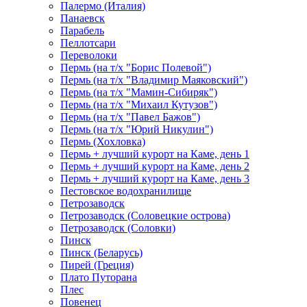
Палермо (Италия)
Панаевск
Парабель
Пеллотсари
Переволоки
Пермь (на т/х "Борис Полевой")
Пермь (на т/х "Владимир Маяковский")
Пермь (на т/х "Мамин-Сибиряк")
Пермь (на т/х "Михаил Кутузов")
Пермь (на т/х "Павел Бажов")
Пермь (на т/х "Юрий Никулин")
Пермь (Хохловка)
Пермь + лучший курорт на Каме, день 1
Пермь + лучший курорт на Каме, день 2
Пермь + лучший курорт на Каме, день 3
Пестовское водохранилище
Петрозаводск
Петрозаводск (Соловецкие острова)
Петрозаводск (Соловки)
Пинск
Пинск (Беларусь)
Пирей (Греция)
Плато Путорана
Плес
Повенец