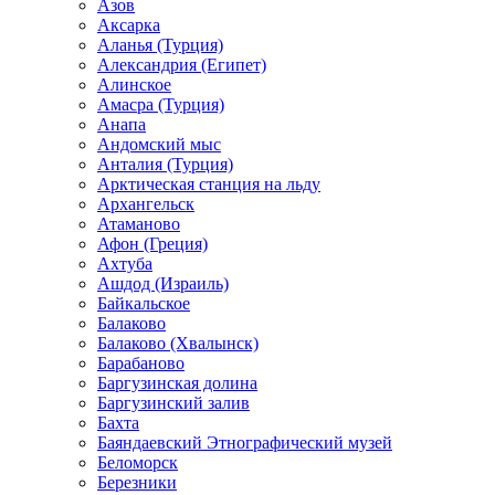
Азов
Аксарка
Аланья (Турция)
Александрия (Египет)
Алинское
Амасра (Турция)
Анапа
Андомский мыс
Анталия (Турция)
Арктическая станция на льду
Архангельск
Атаманово
Афон (Греция)
Ахтуба
Ашдод (Израиль)
Байкальское
Балаково
Балаково (Хвалынск)
Барабаново
Баргузинская долина
Баргузинский залив
Бахта
Баяндаевский Этнографический музей
Беломорск
Березники