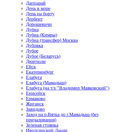
Даппарай
День в море
День на борту
Дербент
Дорошевичи
Дубна
Дубна (Кимры)
Дубна (трансфер) Москва
Дубовка
Дубое
Дубое (Беларусь)
Дюртюли
Ейск
Екатеринбург
Елабуга
Елабуга (Мамадыш)
Елабуга (на т/х "Владимир Маяковский")
Енисейск
Ермаково
Жиганск
Завидово
Заход на р.Вятка до г.Мамадыш (без
причаливания)
Зеленая стоянка
Иволгинский Дацан