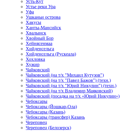
Усть-Кут
Устье реки Ура
Уфа
Ушканьи острова
Хакусы
Ханты-Мансийск
Хвалынск
Хвойный Бор
Хейнясенмаа
Хийденсельга
Хийденсельга (Рускеала)
Хохловка
Хужир
Чайковский
Чайковский (на т/х "Михаил Кутузов")
Чайковский (на т/х "Павел Бажов") (техн.)
Чайковский (на т/х "Юрий Никулин") (техн.)
Чайковский (на т/х Владимир Маяковский)
Чайковский (посадка на т/х «Юрий Никулин»)
Чебоксары
Чебоксары (Йошкар-Ола)
Чебоксары (Казань)
Чебоксары (трансфер) Казань
Череповец
Череповец (Белозерск)