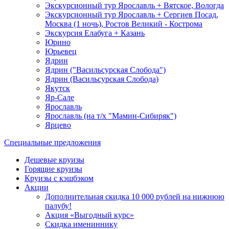
Экскурсионный тур Ярославль + Вятское, Вологда
Экскурсионный тур Ярославль + Сергиев Посад,
Москва (1 ночь), Ростов Великий - Кострома
Экскурсия Елабуга + Казань
Юрино
Юрьевец
Ядрин
Ядрин ("Васильсурская Слобода")
Ядрин (Васильсурская Слобода)
Якутск
Яр-Сале
Ярославль
Ярославль (на т/х "Мамин-Сибиряк")
Ярцево
Специальные предложения
Дешевые круизы
Горящие круизы
Круизы с кэшбэком
Акции
Дополнительная скидка 10 000 рублей на нижнюю
палубу!
Акция «Выгодный курс»
Скидка имениннику