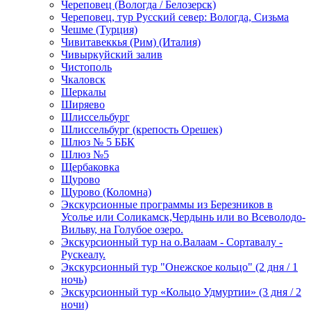
Череповец (Вологда / Белозерск)
Череповец, тур Русский север: Вологда, Сизьма
Чешме (Турция)
Чивитавеккья (Рим) (Италия)
Чивыркуйский залив
Чистополь
Чкаловск
Шеркалы
Ширяево
Шлиссельбург
Шлиссельбург (крепость Орешек)
Шлюз № 5 ББК
Шлюз №5
Щербаковка
Щурово
Щурово (Коломна)
Экскурсионные программы из Березников в
Усолье или Соликамск,Чердынь или во Всеволодо-
Вильву, на Голубое озеро.
Экскурсионный тур на о.Валаам - Сортавалу -
Рускеалу.
Экскурсионный тур "Онежское кольцо" (2 дня / 1
ночь)
Экскурсионный тур «Кольцо Удмуртии» (3 дня / 2
ночи)