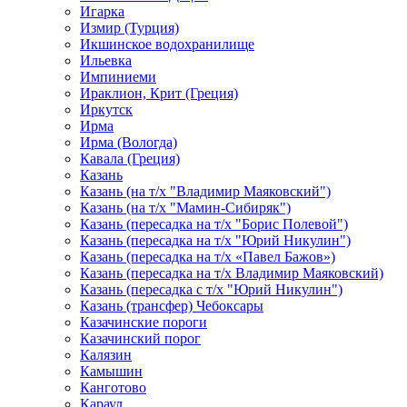
Игарка
Измир (Турция)
Икшинское водохранилище
Ильевка
Импиниеми
Ираклион, Крит (Греция)
Иркутск
Ирма
Ирма (Вологда)
Кавала (Греция)
Казань
Казань (на т/х "Владимир Маяковский")
Казань (на т/х "Мамин-Сибиряк")
Казань (пересадка на т/х "Борис Полевой")
Казань (пересадка на т/х "Юрий Никулин")
Казань (пересадка на т/х «Павел Бажов»)
Казань (пересадка на т/х Владимир Маяковский)
Казань (пересадка с т/х "Юрий Никулин")
Казань (трансфер) Чебоксары
Казачинские пороги
Казачинский порог
Калязин
Камышин
Канготово
Караул