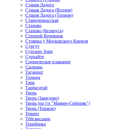
Старая Ладога
Старая Ладога (Волхов)
Старая Ладога (Тихвин)
Старочеркасская
Стахово
Стахово (Беларусь)
Степной Кочевник
Стоянка у Московского Кремля
Сургут
Сурские Зори
Сурхайте
Сценическое плавание
Сызрань
Таганрог
Тальцы
Тара
Тарбагатай
Тверь
Тверь (Завидово)
Тверь (на т/х "Мамин-Сибиряк")
Тверь (Торжок)
Тевриз
Тёйсянсаари
Териберка