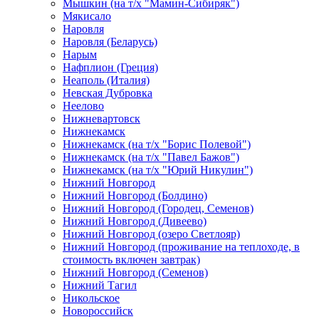
Мышкин (на т/х "Мамин-Сибиряк")
Мякисало
Наровля
Наровля (Беларусь)
Нарым
Нафплион (Греция)
Неаполь (Италия)
Невская Дубровка
Неелово
Нижневартовск
Нижнекамск
Нижнекамск (на т/х "Борис Полевой")
Нижнекамск (на т/х "Павел Бажов")
Нижнекамск (на т/х "Юрий Никулин")
Нижний Новгород
Нижний Новгород (Болдино)
Нижний Новгород (Городец, Семенов)
Нижний Новгород (Дивеево)
Нижний Новгород (озеро Светлояр)
Нижний Новгород (проживание на теплоходе, в
стоимость включен завтрак)
Нижний Новгород (Семенов)
Нижний Тагил
Никольское
Новороссийск