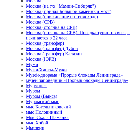
Москва
Москва (на т/х "Мамин-Сибиряк")
Москва (причал Большой каменный мост)
Москва (проживание на теплоходе)
Москва (СРВ)
Москва (стоянка на СРВ)
Москва (стоянка на СРВ). Посадка туристов всегда
начинается в 22 часа.
Москва (трансфер)
Москва (трансфер) Дубна
Москва (трансфер) Калязин
Москва (ЮРВ)
Мужи
Мужи/Ханты-Мужи
Музей-диорама «Прорыв блокады Ленинграда»
музей-заповедник «Прорыв блокады Ленинграда»
Мурманск
Муром
Муром (Выкса)
Муромский мыс
мыс Котельниковский
мыс Половинный
Мыс Скала Шаманка
мыс Хобой
Мышкин