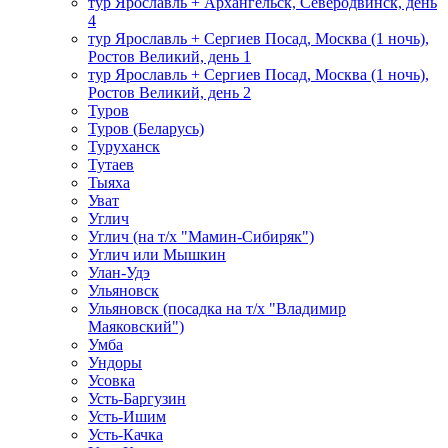
тур Ярославль + Архангельск, Северодвинск, день
4
тур Ярославль + Сергиев Посад, Москва (1 ночь),
Ростов Великий, день 1
тур Ярославль + Сергиев Посад, Москва (1 ночь),
Ростов Великий, день 2
Туров
Туров (Беларусь)
Туруханск
Тутаев
Тыяха
Уват
Углич
Углич (на т/х "Мамин-Сибиряк")
Углич или Мышкин
Улан-Удэ
Ульяновск
Ульяновск (посадка на т/х "Владимир
Маяковский")
Умба
Ундоры
Усовка
Усть-Баргузин
Усть-Ишим
Усть-Качка