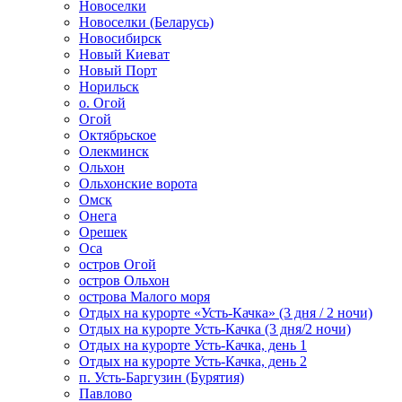
Новоселки
Новоселки (Беларусь)
Новосибирск
Новый Киеват
Новый Порт
Норильск
о. Огой
Огой
Октябрьское
Олекминск
Ольхон
Ольхонские ворота
Омск
Онега
Орешек
Оса
остров Огой
остров Ольхон
острова Малого моря
Отдых на курорте «Усть-Качка» (3 дня / 2 ночи)
Отдых на курорте Усть-Качка (3 дня/2 ночи)
Отдых на курорте Усть-Качка, день 1
Отдых на курорте Усть-Качка, день 2
п. Усть-Баргузин (Бурятия)
Павлово