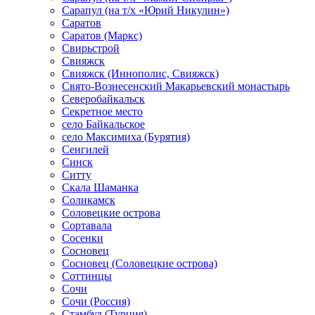
Сарапул (на т/х «Юрий Никулин»)
Саратов
Саратов (Маркс)
Свирьстрой
Свияжск
Свияжск (Иннополис, Свияжск)
Свято-Вознесенский Макарьевский монастырь
Северобайкальск
Секретное место
село Байкальское
село Максимиха (Бурятия)
Сенгилей
Синск
Ситту
Скала Шаманка
Соликамск
Соловецкие острова
Сортавала
Сосенки
Сосновец
Сосновец (Соловецкие острова)
Соттинцы
Сочи
Сочи (Россия)
Стамбул (Турция)