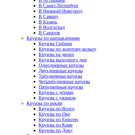
В Астрахань
В Санкт-Петербург
В Нижний Новгород
В Самару
В Казань
В Волгоград
В Саратов
Круизы по направлениям
Круизы Сибири
Круизы по золотому кольцу
Круизы на двоих
Круизы выходного дня
Однодневные круизы
Двухдневные круизы
Трёхдневные круизы
Четырёхдневные круизы
Пятидневные круизы
Круизы с детьми
Круизы с ужином
Круизы по рекам
Круизы по Волге
Круизы по Оке
Круизы по Енисею
Круизы по Каме
Круизы по Дону