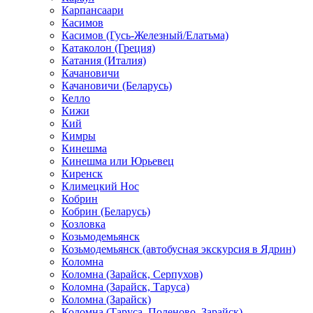
Карпансаари
Касимов
Касимов (Гусь-Железный/Елатьма)
Катаколон (Греция)
Катания (Италия)
Качановичи
Качановичи (Беларусь)
Келло
Кижи
Кий
Кимры
Кинешма
Кинешма или Юрьевец
Киренск
Климецкий Нос
Кобрин
Кобрин (Беларусь)
Козловка
Козьмодемьянск
Козьмодемьянск (автобусная экскурсия в Ядрин)
Коломна
Коломна (Зарайск, Серпухов)
Коломна (Зарайск, Таруса)
Коломна (Зарайск)
Коломна (Таруса, Поленово, Зарайск)