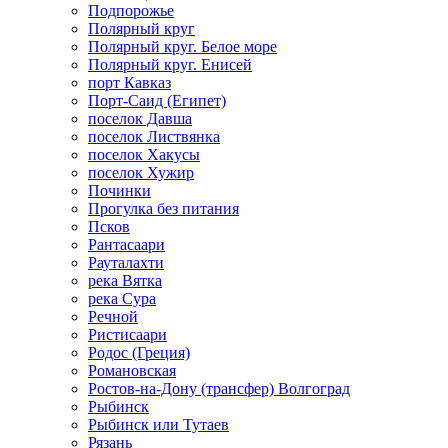
Подпорожье
Полярный круг
Полярный круг. Белое море
Полярный круг. Енисей
порт Кавказ
Порт-Саид (Египет)
поселок Давша
поселок Листвянка
поселок Хакусы
поселок Хужир
Починки
Прогулка без питания
Псков
Рантасаари
Рауталахти
река Вятка
река Сура
Речной
Ристисаари
Родос (Греция)
Романовская
Ростов-на-Дону (трансфер) Волгоград
Рыбинск
Рыбинск или Тутаев
Рязань