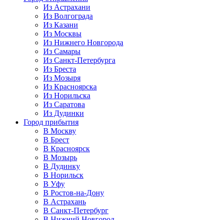
Из Астрахани
Из Волгограда
Из Казани
Из Москвы
Из Нижнего Новгорода
Из Самары
Из Санкт-Петербурга
Из Бреста
Из Мозыря
Из Красноярска
Из Норильска
Из Саратова
Из Дудинки
Город прибытия
В Москву
В Брест
В Красноярск
В Мозырь
В Дудинку
В Норильск
В Уфу
В Ростов-на-Дону
В Астрахань
В Санкт-Петербург
В Нижний Новгород