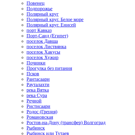
Повенец
Подпорожье
Полярный круг
Полярный круг. Белое море
Полярный круг. Енисей
порт Кавказ
Порт-Саид (Египет)
поселок Давша
поселок Листвянка
поселок Хакусы
поселок Хужир
Починки
Прогулка без питания
Псков
Рантасаари
Рауталахти
река Вятка
река Сура
Речной
Ристисаари
Родос (Греция)
Романовская
Ростов-на-Дону (трансфер) Волгоград
Рыбинск
Рыбинск или Тутаев