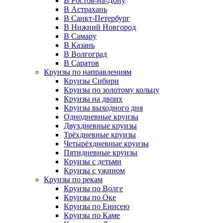
В Ростов-на-Дону
В Астрахань
В Санкт-Петербург
В Нижний Новгород
В Самару
В Казань
В Волгоград
В Саратов
Круизы по направлениям
Круизы Сибири
Круизы по золотому кольцу
Круизы на двоих
Круизы выходного дня
Однодневные круизы
Двухдневные круизы
Трёхдневные круизы
Четырёхдневные круизы
Пятидневные круизы
Круизы с детьми
Круизы с ужином
Круизы по рекам
Круизы по Волге
Круизы по Оке
Круизы по Енисею
Круизы по Каме