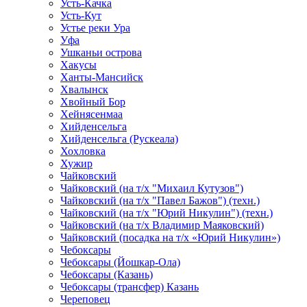
Усть-Качка
Усть-Кут
Устье реки Ура
Уфа
Ушканьи острова
Хакусы
Ханты-Мансийск
Хвалынск
Хвойный Бор
Хейнясенмаа
Хийденсельга
Хийденсельга (Рускеала)
Хохловка
Хужир
Чайковский
Чайковский (на т/х "Михаил Кутузов")
Чайковский (на т/х "Павел Бажов") (техн.)
Чайковский (на т/х "Юрий Никулин") (техн.)
Чайковский (на т/х Владимир Маяковский)
Чайковский (посадка на т/х «Юрий Никулин»)
Чебоксары
Чебоксары (Йошкар-Ола)
Чебоксары (Казань)
Чебоксары (трансфер) Казань
Череповец