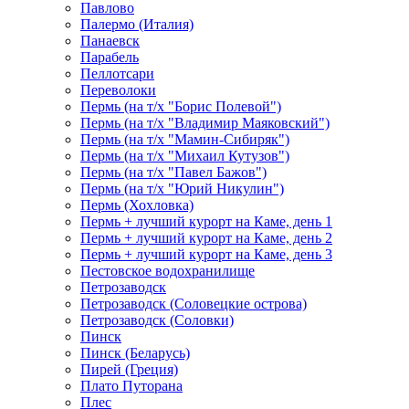
Павлово
Палермо (Италия)
Панаевск
Парабель
Пеллотсари
Переволоки
Пермь (на т/х "Борис Полевой")
Пермь (на т/х "Владимир Маяковский")
Пермь (на т/х "Мамин-Сибиряк")
Пермь (на т/х "Михаил Кутузов")
Пермь (на т/х "Павел Бажов")
Пермь (на т/х "Юрий Никулин")
Пермь (Хохловка)
Пермь + лучший курорт на Каме, день 1
Пермь + лучший курорт на Каме, день 2
Пермь + лучший курорт на Каме, день 3
Пестовское водохранилище
Петрозаводск
Петрозаводск (Соловецкие острова)
Петрозаводск (Соловки)
Пинск
Пинск (Беларусь)
Пирей (Греция)
Плато Путорана
Плес