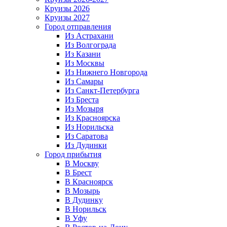
Круизы 2026
Круизы 2027
Город отправления
Из Астрахани
Из Волгограда
Из Казани
Из Москвы
Из Нижнего Новгорода
Из Самары
Из Санкт-Петербурга
Из Бреста
Из Мозыря
Из Красноярска
Из Норильска
Из Саратова
Из Дудинки
Город прибытия
В Москву
В Брест
В Красноярск
В Мозырь
В Дудинку
В Норильск
В Уфу