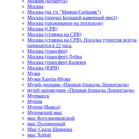
Мозырь (Беларусь)
Москва
Москва (на т/х "Мамин-Сибиряк")
Москва (причал Большой каменный мост)
Москва (проживание на теплоходе)
Москва (СРВ)
Москва (стоянка на СРВ)
Москва (стоянка на СРВ). Посадка туристов всегда
начинается в 22 часа.
Москва (трансфер)
Москва (трансфер) Дубна
Москва (трансфер) Калязин
Москва (ЮРВ)
Мужи
Мужи/Ханты-Мужи
Музей-диорама «Прорыв блокады Ленинграда»
музей-заповедник «Прорыв блокады Ленинграда»
Мурманск
Муром
Муром (Выкса)
Муромский мыс
мыс Котельниковский
мыс Половинный
Мыс Скала Шаманка
мыс Хобой