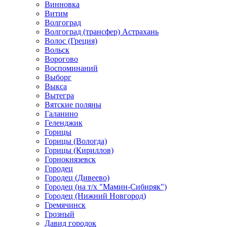
Винновка
Витим
Волгоград
Волгоград (трансфер) Астрахань
Волос (Греция)
Вольск
Ворогово
Воспоминаний
Выборг
Выкса
Вытегра
Вятские поляны
Галанино
Геленджик
Горицы
Горицы (Вологда)
Горицы (Кириллов)
Горнокнязевск
Городец
Городец (Дивеево)
Городец (на т/х "Мамин-Сибиряк")
Городец (Нижний Новгород)
Гремячинск
Грозный
Давид городок