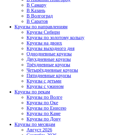
В Самару
В Казань
В Волгоград
В Саратов
Круизы по направлениям
Круизы Сибири
Круизы по золотому кольцу
Круизы на двоих
Круизы выходного дня
Однодневные круизы
Двухдневные круизы
Трёхдневные круизы
Четырёхдневные круизы
Пятидневные круизы
Круизы с детьми
Круизы с ужином
Круизы по рекам
Круизы по Волге
Круизы по Оке
Круизы по Енисею
Круизы по Каме
Круизы по Дону
Круизы по месяцам
Август 2026