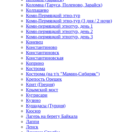
Коломна (Таруса, Поленово, Зарайск)
Колпашево
Коми-Пермяцкий этно-тур
Коми-Пермяцкий этно-тур (3 дня / 2 ночи)
Коми-пермяцкий этнотур, день 1
Коми-пермяцкий этнотур, день 2
Коми-пермяцкий этнотур, день 3
Коневец
Константиново
Константиновск
Константиновская
Коприно
Кострома
Кострома (на т/х "Мамин-Сибиряк")
Крепость Орешек
Крит (Греция)
Крымский мост
Кугрисари
Кузино
Кушадасы (Турция)
Кюсюр
Лагерь на берегу Байкала
Лаппи
Ленск