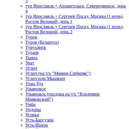
3
тур Ярославль + Архангельск, Северодвинск, день
4
тур Ярославль + Сергиев Посад, Москва (1 ночь),
Ростов Великий, день 1
тур Ярославль + Сергиев Посад, Москва (1 ночь),
Ростов Великий, день 2
Туров
Туров (Беларусь)
Туруханск
Тутаев
Тыяха
Уват
Углич
Углич (на т/х "Мамин-Сибиряк")
Углич или Мышкин
Улан-Удэ
Ульяновск
Ульяновск (посадка на т/х "Владимир
Маяковский")
Умба
Ундоры
Усовка
Усть-Баргузин
Усть-Ишим