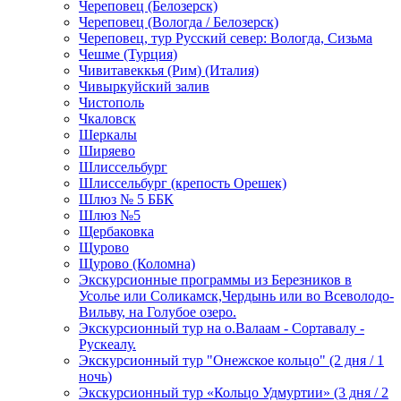
Череповец (Белозерск)
Череповец (Вологда / Белозерск)
Череповец, тур Русский север: Вологда, Сизьма
Чешме (Турция)
Чивитавеккья (Рим) (Италия)
Чивыркуйский залив
Чистополь
Чкаловск
Шеркалы
Ширяево
Шлиссельбург
Шлиссельбург (крепость Орешек)
Шлюз № 5 ББК
Шлюз №5
Щербаковка
Щурово
Щурово (Коломна)
Экскурсионные программы из Березников в
Усолье или Соликамск,Чердынь или во Всеволодо-
Вильву, на Голубое озеро.
Экскурсионный тур на о.Валаам - Сортавалу -
Рускеалу.
Экскурсионный тур "Онежское кольцо" (2 дня / 1
ночь)
Экскурсионный тур «Кольцо Удмуртии» (3 дня / 2