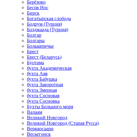
Берёзово
Бесов Нос
Бирск
Богатырская слобода
Бодрум (Турция)
Бозджаада (Турция)
Болгар
Болгары
Большеречье
Брест
Брест (Беларусь)
Буотама
бухта Академическая
бухта Аяя
бухта Бабушка
бухта Заворотная
бухта Змеиная
бухта Сосновая
бухта Сосновка
Бухты Большого моря
Валаам
Великий Новгород
Великий Новгород (Старая Русса)
Верккосаари
Весьегонск