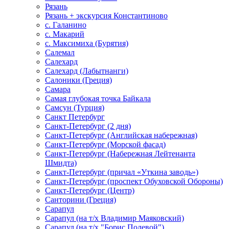
Рязань
Рязань + экскурсия Константиново
с. Галанино
с. Макарий
с. Максимиха (Бурятия)
Салемал
Салехард
Салехард (Лабытнанги)
Салоники (Греция)
Самара
Самая глубокая точка Байкала
Самсун (Турция)
Санкт Петербург
Санкт-Петербург (2 дня)
Санкт-Петербург (Английская набережная)
Санкт-Петербург (Морской фасад)
Санкт-Петербург (Набережная Лейтенанта
Шмидта)
Санкт-Петербург (причал «Уткина заводь»)
Санкт-Петербург (проспект Обуховской Обороны)
Санкт-Петербург (Центр)
Санторини (Греция)
Сарапул
Сарапул (на т/х Владимир Маяковский)
Сарапул (на т/х "Борис Полевой")