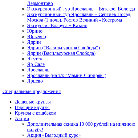
Лермонтово
Экскурсионный тур Ярославль + Вятское, Вологда
Экскурсионный тур Ярославль + Сергиев Посад,
Москва (1 ночь), Ростов Великий - Кострома
Экскурсия Елабуга + Казань
Юрино
Юрьевец
Ядрин
Ядрин ("Васильсурская Слобода")
Ядрин (Васильсурская Слобода)
Якутск
Яр-Сале
Ярославль
Ярославль (на т/х "Мамин-Сибиряк")
Ярцево
Специальные предложения
Дешевые круизы
Горящие круизы
Круизы с кэшбэком
Акции
Дополнительная скидка 10 000 рублей на нижнюю
палубу!
Акция «Выгодный курс»