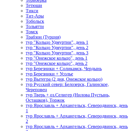
Териберка
Тетюши
Тикси
Тит-Ары
Тобольск
Тольятти
Томск
Трабзон (Турция)
тур "Кольцо Удмуртии", день 1
тур "Кольцо Удмуртии", день 2
тур "Кольцо Удмуртии", день 3
тур "Онежское кольцо", день 1
тур "Онежское кольцо", день 2
тур Березники + Соликамск, Чердынь
тур Березники + Усолье
тур Вытегра (2 дня, Онежское кольцо)
тур Русский север: Белозерск, Галинское,
Череповец
тур Тверь + оз.Селигер (Нилова Пустынь,
Осташков), Торжок
тур Ярославль + Архангельск, Северодвинск, день
1
тур Ярославль + Архангельск, Северодвинск, день
2
тур Ярославль + Архангельск, Северодвинск, день