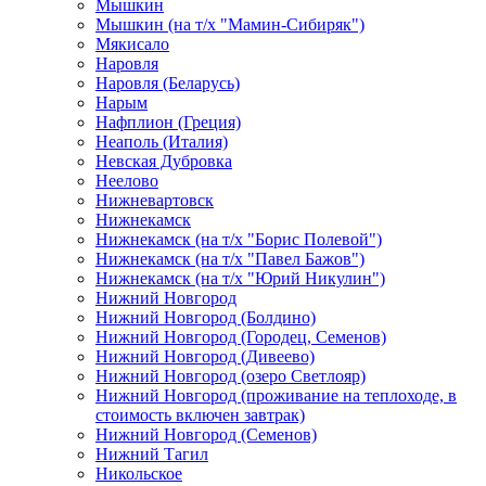
Мышкин
Мышкин (на т/х "Мамин-Сибиряк")
Мякисало
Наровля
Наровля (Беларусь)
Нарым
Нафплион (Греция)
Неаполь (Италия)
Невская Дубровка
Неелово
Нижневартовск
Нижнекамск
Нижнекамск (на т/х "Борис Полевой")
Нижнекамск (на т/х "Павел Бажов")
Нижнекамск (на т/х "Юрий Никулин")
Нижний Новгород
Нижний Новгород (Болдино)
Нижний Новгород (Городец, Семенов)
Нижний Новгород (Дивеево)
Нижний Новгород (озеро Светлояр)
Нижний Новгород (проживание на теплоходе, в
стоимость включен завтрак)
Нижний Новгород (Семенов)
Нижний Тагил
Никольское