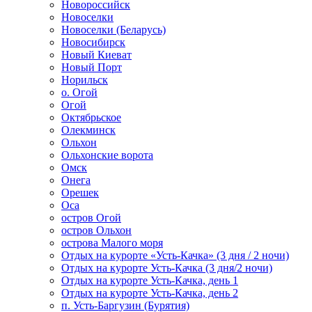
Новороссийск
Новоселки
Новоселки (Беларусь)
Новосибирск
Новый Киеват
Новый Порт
Норильск
о. Огой
Огой
Октябрьское
Олекминск
Ольхон
Ольхонские ворота
Омск
Онега
Орешек
Оса
остров Огой
остров Ольхон
острова Малого моря
Отдых на курорте «Усть-Качка» (3 дня / 2 ночи)
Отдых на курорте Усть-Качка (3 дня/2 ночи)
Отдых на курорте Усть-Качка, день 1
Отдых на курорте Усть-Качка, день 2
п. Усть-Баргузин (Бурятия)