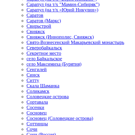
Сарапул (на т/х "Мамин-Сибиряк")
Сарапул (на т/х «Юрий Никулин»)
Саратов
Саратов (Маркс)
Свирьстрой
Свияжск
Свияжск (Иннополис, Свияжск)
Свято-Вознесенский Макарьевский монастырь
Северобайкальск
Секретное место
село Байкальское
село Максимиха (Бурятия)
Сенгилей
Синск
Ситту
Скала Шаманка
Соликамск
Соловецкие острова
Сортавала
Сосенки
Сосновец
Сосновец (Соловецкие острова)
Соттинцы
Сочи
Сочи (Россия)