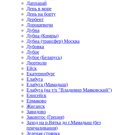
Даппарай
День в море
День на борту
Дербент
Дорошевичи
Дубна
Дубна (Кимры)
Дубна (трансфер) Москва
Дубовка
Дубое
Дубое (Беларусь)
Дюртюли
Ейск
Екатеринбург
Елабуга
Елабуга (Мамадыш)
Елабуга (на т/х "Владимир Маяковский")
Енисейск
Ермаково
Жиганск
Завидово
Закинтос (Греция)
Заход на р.Вятка до г.Мамадыш (без
причаливания)
Зеленая стоянка