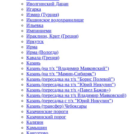
Иволгинский Дацан
Игарка
Измир (Турция)
Икшинское водохранилище
Ильевка
Импиниеми
Ираклион, Крит (Греция)
Иркутск
Ирма
Ирма (Вологда)
Кавала (Греция)
Казань
Казань (на т/х "Владимир Маяковский")
Казань (на т/х "Мамин-Сибиряк")
Казань (пересадка на т/х "Борис Полевой")
Казань (пересадка на т/х "Юрий Никулин")
Казань (пересадка на т/х «Павел Бажов»)
Казань (пересадка на т/х Владимир Маяковский)
Казань (пересадка с т/х "Юрий Никулин")
Казань (трансфер) Чебоксары
Казачинские пороги
Казачинский порог
Калязин
Камышин
Канготово