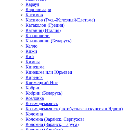
Караул
Карпансаари
Касимов
Касимов (Гусь-Железный/Елатьма)
Катаколон (Греция)
Катания (Италия)
Качановичи
Качановичи (Беларусь)
Келло
Кижи
Кий
Кимры
Кинешма
Кинешма или Юрьевец
Киренск
Климецкий Нос
Кобрин
Кобрин (Беларусь)
Козловка
Козьмодемьянск
Козьмодемьянск (автобусная экскурсия в Ядрин)
Коломна
Коломна (Зарайск, Серпухов)
Коломна (Зарайск, Таруса)
Коломна (Зарайск)