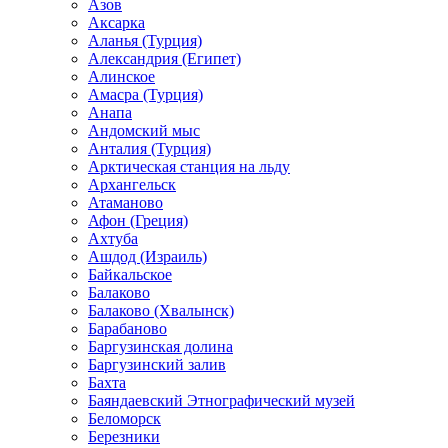
Азов
Аксарка
Аланья (Турция)
Александрия (Египет)
Алинское
Амасра (Турция)
Анапа
Андомский мыс
Анталия (Турция)
Арктическая станция на льду
Архангельск
Атаманово
Афон (Греция)
Ахтуба
Ашдод (Израиль)
Байкальское
Балаково
Балаково (Хвалынск)
Барабаново
Баргузинская долина
Баргузинский залив
Бахта
Баяндаевский Этнографический музей
Беломорск
Березники