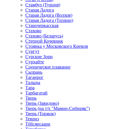
Стамбул (Турция)
Старая Ладога
Старая Ладога (Волхов)
Старая Ладога (Тихвин)
Старочеркасская
Стахово
Стахово (Беларусь)
Степной Кочевник
Стоянка у Московского Кремля
Сургут
Сурские Зори
Сурхайте
Сценическое плавание
Сызрань
Таганрог
Тальцы
Тара
Тарбагатай
Тверь
Тверь (Завидово)
Тверь (на т/х "Мамин-Сибиряк")
Тверь (Торжок)
Тевриз
Тёйсянсаари