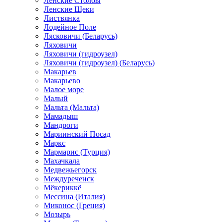
Ленские Столбы
Ленские Щеки
Листвянка
Лодейное Поле
Лясковичи (Беларусь)
Ляховичи
Ляховичи (гидроузел)
Ляховичи (гидроузел) (Беларусь)
Макарьев
Макарьево
Малое море
Малый
Мальта (Мальта)
Мамадыш
Мандроги
Мариинский Посад
Маркс
Мармарис (Турция)
Махачкала
Медвежьегорск
Междуреченск
Мёкериккё
Мессина (Италия)
Миконос (Греция)
Мозырь