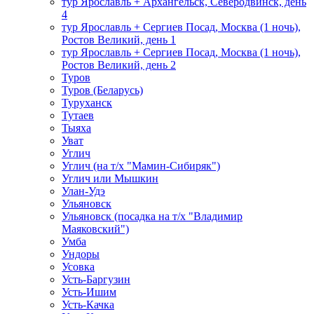
тур Ярославль + Архангельск, Северодвинск, день
4
тур Ярославль + Сергиев Посад, Москва (1 ночь),
Ростов Великий, день 1
тур Ярославль + Сергиев Посад, Москва (1 ночь),
Ростов Великий, день 2
Туров
Туров (Беларусь)
Туруханск
Тутаев
Тыяха
Уват
Углич
Углич (на т/х "Мамин-Сибиряк")
Углич или Мышкин
Улан-Удэ
Ульяновск
Ульяновск (посадка на т/х "Владимир
Маяковский")
Умба
Ундоры
Усовка
Усть-Баргузин
Усть-Ишим
Усть-Качка