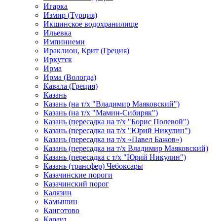
Игарка
Измир (Турция)
Икшинское водохранилище
Ильевка
Импиниеми
Ираклион, Крит (Греция)
Иркутск
Ирма
Ирма (Вологда)
Кавала (Греция)
Казань
Казань (на т/х "Владимир Маяковский")
Казань (на т/х "Мамин-Сибиряк")
Казань (пересадка на т/х "Борис Полевой")
Казань (пересадка на т/х "Юрий Никулин")
Казань (пересадка на т/х «Павел Бажов»)
Казань (пересадка на т/х Владимир Маяковский)
Казань (пересадка с т/х "Юрий Никулин")
Казань (трансфер) Чебоксары
Казачинские пороги
Казачинский порог
Калязин
Камышин
Канготово
Караул