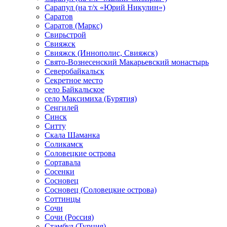
Сарапул (на т/х «Юрий Никулин»)
Саратов
Саратов (Маркс)
Свирьстрой
Свияжск
Свияжск (Иннополис, Свияжск)
Свято-Вознесенский Макарьевский монастырь
Северобайкальск
Секретное место
село Байкальское
село Максимиха (Бурятия)
Сенгилей
Синск
Ситту
Скала Шаманка
Соликамск
Соловецкие острова
Сортавала
Сосенки
Сосновец
Сосновец (Соловецкие острова)
Соттинцы
Сочи
Сочи (Россия)
Стамбул (Турция)