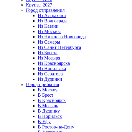
Круизы 2027
Город отправления
Из Астрахани
Из Волгограда
Из Казани
Из Москвы
Из Нижнего Новгорода
Из Самары
Из Санкт-Петербурга
Из Бреста
Из Мозыря
Из Красноярска
Из Норильска
Из Саратова
Из Дудинки
Город прибытия
В Москву
В Брест
В Красноярск
В Мозырь
В Дудинку
В Норильск
В Уфу
В Ростов-на-Дону