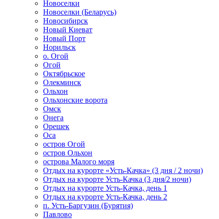
Новоселки
Новоселки (Беларусь)
Новосибирск
Новый Киеват
Новый Порт
Норильск
о. Огой
Огой
Октябрьское
Олекминск
Ольхон
Ольхонские ворота
Омск
Онега
Орешек
Оса
остров Огой
остров Ольхон
острова Малого моря
Отдых на курорте «Усть-Качка» (3 дня / 2 ночи)
Отдых на курорте Усть-Качка (3 дня/2 ночи)
Отдых на курорте Усть-Качка, день 1
Отдых на курорте Усть-Качка, день 2
п. Усть-Баргузин (Бурятия)
Павлово