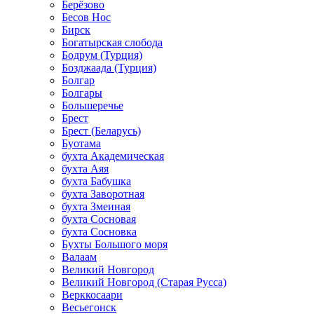
Берёзово
Бесов Нос
Бирск
Богатырская слобода
Бодрум (Турция)
Бозджаада (Турция)
Болгар
Болгары
Большеречье
Брест
Брест (Беларусь)
Буотама
бухта Академическая
бухта Аяя
бухта Бабушка
бухта Заворотная
бухта Змеиная
бухта Сосновая
бухта Сосновка
Бухты Большого моря
Валаам
Великий Новгород
Великий Новгород (Старая Русса)
Верккосаари
Весьегонск