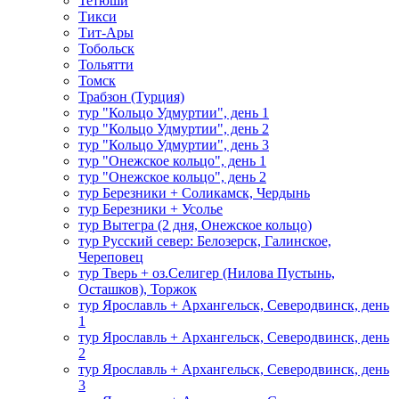
Тетюши
Тикси
Тит-Ары
Тобольск
Тольятти
Томск
Трабзон (Турция)
тур "Кольцо Удмуртии", день 1
тур "Кольцо Удмуртии", день 2
тур "Кольцо Удмуртии", день 3
тур "Онежское кольцо", день 1
тур "Онежское кольцо", день 2
тур Березники + Соликамск, Чердынь
тур Березники + Усолье
тур Вытегра (2 дня, Онежское кольцо)
тур Русский север: Белозерск, Галинское,
Череповец
тур Тверь + оз.Селигер (Нилова Пустынь,
Осташков), Торжок
тур Ярославль + Архангельск, Северодвинск, день
1
тур Ярославль + Архангельск, Северодвинск, день
2
тур Ярославль + Архангельск, Северодвинск, день
3