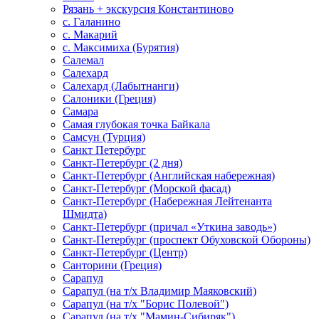
Рязань + экскурсия Константиново
с. Галанино
с. Макарий
с. Максимиха (Бурятия)
Салемал
Салехард
Салехард (Лабытнанги)
Салоники (Греция)
Самара
Самая глубокая точка Байкала
Самсун (Турция)
Санкт Петербург
Санкт-Петербург (2 дня)
Санкт-Петербург (Английская набережная)
Санкт-Петербург (Морской фасад)
Санкт-Петербург (Набережная Лейтенанта
Шмидта)
Санкт-Петербург (причал «Уткина заводь»)
Санкт-Петербург (проспект Обуховской Обороны)
Санкт-Петербург (Центр)
Санторини (Греция)
Сарапул
Сарапул (на т/х Владимир Маяковский)
Сарапул (на т/х "Борис Полевой")
Сарапул (на т/х "Мамин-Сибиряк")