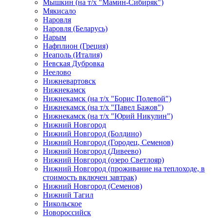
Мышкин (на т/х "Мамин-Сибиряк")
Мякисало
Наровля
Наровля (Беларусь)
Нарым
Нафплион (Греция)
Неаполь (Италия)
Невская Дубровка
Неелово
Нижневартовск
Нижнекамск
Нижнекамск (на т/х "Борис Полевой")
Нижнекамск (на т/х "Павел Бажов")
Нижнекамск (на т/х "Юрий Никулин")
Нижний Новгород
Нижний Новгород (Болдино)
Нижний Новгород (Городец, Семенов)
Нижний Новгород (Дивеево)
Нижний Новгород (озеро Светлояр)
Нижний Новгород (проживание на теплоходе, в
стоимость включен завтрак)
Нижний Новгород (Семенов)
Нижний Тагил
Никольское
Новороссийск