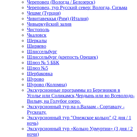
Череповец (Вологда / Белозерск)
Череповец, тур Русский север: Вологда, Сизьма
Чешме (Турция)
Чивитавеккья (Рим) (Италия)
Чивыркуйский залив
Чистополь
Чкаловск
Шеркалы
Ширяево
Шлиссельбург
Шлиссельбург (крепость Орешек)
Шлюз № 5 ББК
Шлюз №5
Щербаковка
Щурово
Щурово (Коломна)
Экскурсионные программы из Березников в
Усолье или Соликамск,Чердынь или во Всеволодо-
Вильву, на Голубое озеро.
Экскурсионный тур на о.Валаам - Сортавалу -
Рускеалу.
Экскурсионный тур "Онежское кольцо" (2 дня / 1
ночь)
Экскурсионный тур «Кольцо Удмуртии» (3 дня / 2
ночи)