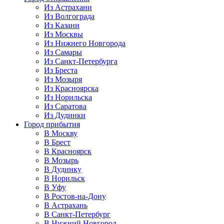
Из Астрахани
Из Волгограда
Из Казани
Из Москвы
Из Нижнего Новгорода
Из Самары
Из Санкт-Петербурга
Из Бреста
Из Мозыря
Из Красноярска
Из Норильска
Из Саратова
Из Дудинки
Город прибытия
В Москву
В Брест
В Красноярск
В Мозырь
В Дудинку
В Норильск
В Уфу
В Ростов-на-Дону
В Астрахань
В Санкт-Петербург
В Нижний Новгород