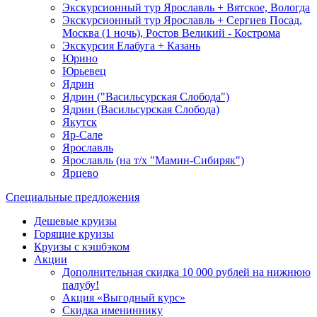
Экскурсионный тур Ярославль + Вятское, Вологда
Экскурсионный тур Ярославль + Сергиев Посад,
Москва (1 ночь), Ростов Великий - Кострома
Экскурсия Елабуга + Казань
Юрино
Юрьевец
Ядрин
Ядрин ("Васильсурская Слобода")
Ядрин (Васильсурская Слобода)
Якутск
Яр-Сале
Ярославль
Ярославль (на т/х "Мамин-Сибиряк")
Ярцево
Специальные предложения
Дешевые круизы
Горящие круизы
Круизы с кэшбэком
Акции
Дополнительная скидка 10 000 рублей на нижнюю
палубу!
Акция «Выгодный курс»
Скидка имениннику