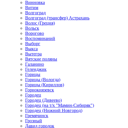
Винновка
Витим
Волгоград
Волгоград (трансфер) Астрахань
Волос (Греция)
Вольск
Ворогово
Воспоминаний
Выборг
Выкса
Вытегра
Вятские поляны
Галанино
Геленджик
Горицы
Горицы (Вологда)
Горицы (Кириллов)
Горнокнязевск
Городец
Городец (Дивеево)
Городец (на т/х "Мамин-Сибиряк")
Городец (Нижний Новгород)
Гремячинск
Грозный
Давид городок