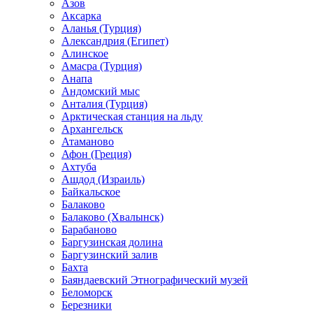
Азов
Аксарка
Аланья (Турция)
Александрия (Египет)
Алинское
Амасра (Турция)
Анапа
Андомский мыс
Анталия (Турция)
Арктическая станция на льду
Архангельск
Атаманово
Афон (Греция)
Ахтуба
Ашдод (Израиль)
Байкальское
Балаково
Балаково (Хвалынск)
Барабаново
Баргузинская долина
Баргузинский залив
Бахта
Баяндаевский Этнографический музей
Беломорск
Березники