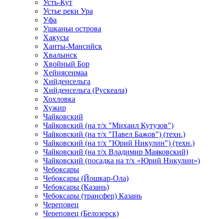
Усть-Кут
Устье реки Ура
Уфа
Ушканьи острова
Хакусы
Ханты-Мансийск
Хвалынск
Хвойный Бор
Хейнясенмаа
Хийденсельга
Хийденсельга (Рускеала)
Хохловка
Хужир
Чайковский
Чайковский (на т/х "Михаил Кутузов")
Чайковский (на т/х "Павел Бажов") (техн.)
Чайковский (на т/х "Юрий Никулин") (техн.)
Чайковский (на т/х Владимир Маяковский)
Чайковский (посадка на т/х «Юрий Никулин»)
Чебоксары
Чебоксары (Йошкар-Ола)
Чебоксары (Казань)
Чебоксары (трансфер) Казань
Череповец
Череповец (Белозерск)