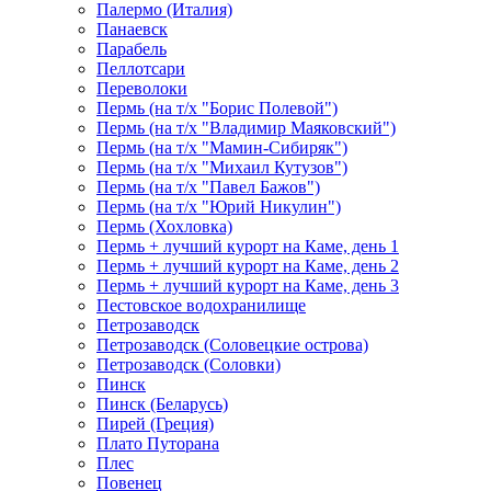
Палермо (Италия)
Панаевск
Парабель
Пеллотсари
Переволоки
Пермь (на т/х "Борис Полевой")
Пермь (на т/х "Владимир Маяковский")
Пермь (на т/х "Мамин-Сибиряк")
Пермь (на т/х "Михаил Кутузов")
Пермь (на т/х "Павел Бажов")
Пермь (на т/х "Юрий Никулин")
Пермь (Хохловка)
Пермь + лучший курорт на Каме, день 1
Пермь + лучший курорт на Каме, день 2
Пермь + лучший курорт на Каме, день 3
Пестовское водохранилище
Петрозаводск
Петрозаводск (Соловецкие острова)
Петрозаводск (Соловки)
Пинск
Пинск (Беларусь)
Пирей (Греция)
Плато Путорана
Плес
Повенец