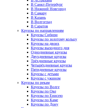
В Астрахань
В Санкт-Петербург
В Нижний Новгород
В Самару
В Казань
В Волгоград
В Саратов
Круизы по направлениям
Круизы Сибири
Круизы по золотому кольцу
Круизы на двоих
Круизы выходного дня
Однодневные круизы
Двухдневные круизы
Трёхдневные круизы
Четырёхдневные круизы
Пятидневные круизы
Круизы с детьми
Круизы с ужином
Круизы по рекам
Круизы по Волге
Круизы по Оке
Круизы по Енисею
Круизы по Каме
Круизы по Дону