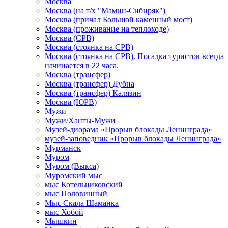
Москва
Москва (на т/х "Мамин-Сибиряк")
Москва (причал Большой каменный мост)
Москва (проживание на теплоходе)
Москва (СРВ)
Москва (стоянка на СРВ)
Москва (стоянка на СРВ). Посадка туристов всегда
начинается в 22 часа.
Москва (трансфер)
Москва (трансфер) Дубна
Москва (трансфер) Калязин
Москва (ЮРВ)
Мужи
Мужи/Ханты-Мужи
Музей-диорама «Прорыв блокады Ленинграда»
музей-заповедник «Прорыв блокады Ленинграда»
Мурманск
Муром
Муром (Выкса)
Муромский мыс
мыс Котельниковский
мыс Половинный
Мыс Скала Шаманка
мыс Хобой
Мышкин