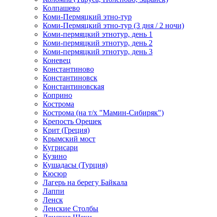
Колпашево
Коми-Пермяцкий этно-тур
Коми-Пермяцкий этно-тур (3 дня / 2 ночи)
Коми-пермяцкий этнотур, день 1
Коми-пермяцкий этнотур, день 2
Коми-пермяцкий этнотур, день 3
Коневец
Константиново
Константиновск
Константиновская
Коприно
Кострома
Кострома (на т/х "Мамин-Сибиряк")
Крепость Орешек
Крит (Греция)
Крымский мост
Кугрисари
Кузино
Кушадасы (Турция)
Кюсюр
Лагерь на берегу Байкала
Лаппи
Ленск
Ленские Столбы