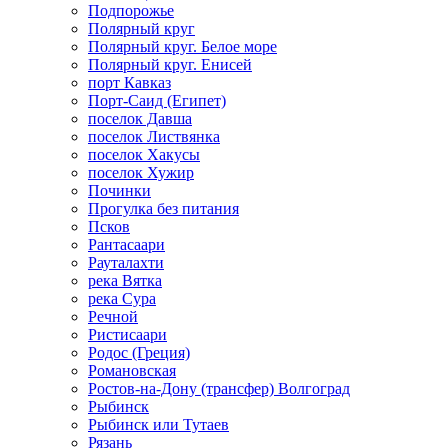
Подпорожье
Полярный круг
Полярный круг. Белое море
Полярный круг. Енисей
порт Кавказ
Порт-Саид (Египет)
поселок Давша
поселок Листвянка
поселок Хакусы
поселок Хужир
Починки
Прогулка без питания
Псков
Рантасаари
Рауталахти
река Вятка
река Сура
Речной
Ристисаари
Родос (Греция)
Романовская
Ростов-на-Дону (трансфер) Волгоград
Рыбинск
Рыбинск или Тутаев
Рязань