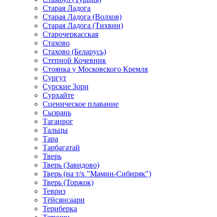
Старая Ладога
Старая Ладога (Волхов)
Старая Ладога (Тихвин)
Старочеркасская
Стахово
Стахово (Беларусь)
Степной Кочевник
Стоянка у Московского Кремля
Сургут
Сурские Зори
Сурхайте
Сценическое плавание
Сызрань
Таганрог
Тальцы
Тара
Тарбагатай
Тверь
Тверь (Завидово)
Тверь (на т/х "Мамин-Сибиряк")
Тверь (Торжок)
Тевриз
Тёйсянсаари
Териберка