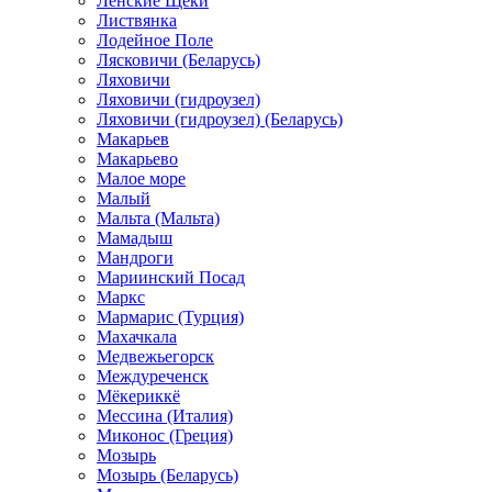
Ленские Щеки
Листвянка
Лодейное Поле
Лясковичи (Беларусь)
Ляховичи
Ляховичи (гидроузел)
Ляховичи (гидроузел) (Беларусь)
Макарьев
Макарьево
Малое море
Малый
Мальта (Мальта)
Мамадыш
Мандроги
Мариинский Посад
Маркс
Мармарис (Турция)
Махачкала
Медвежьегорск
Междуреченск
Мёкериккё
Мессина (Италия)
Миконос (Греция)
Мозырь
Мозырь (Беларусь)