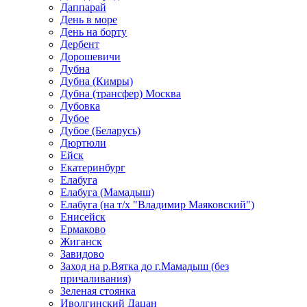
Даппарай
День в море
День на борту
Дербент
Дорошевичи
Дубна
Дубна (Кимры)
Дубна (трансфер) Москва
Дубовка
Дубое
Дубое (Беларусь)
Дюртюли
Ейск
Екатеринбург
Елабуга
Елабуга (Мамадыш)
Елабуга (на т/х "Владимир Маяковский")
Енисейск
Ермаково
Жиганск
Завидово
Заход на р.Вятка до г.Мамадыш (без
причаливания)
Зеленая стоянка
Иволгинский Дацан