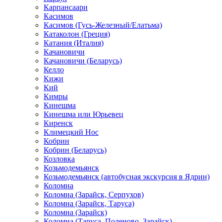
Карпансаари
Касимов
Касимов (Гусь-Железный/Елатьма)
Катаколон (Греция)
Катания (Италия)
Качановичи
Качановичи (Беларусь)
Келло
Кижи
Кий
Кимры
Кинешма
Кинешма или Юрьевец
Киренск
Климецкий Нос
Кобрин
Кобрин (Беларусь)
Козловка
Козьмодемьянск
Козьмодемьянск (автобусная экскурсия в Ядрин)
Коломна
Коломна (Зарайск, Серпухов)
Коломна (Зарайск, Таруса)
Коломна (Зарайск)
Коломна (Таруса, Поленово, Зарайск)