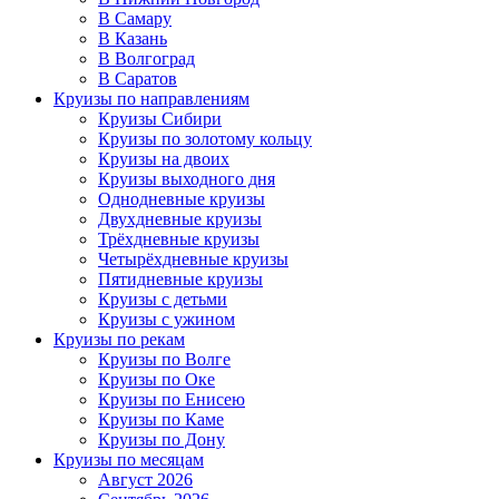
В Самару
В Казань
В Волгоград
В Саратов
Круизы по направлениям
Круизы Сибири
Круизы по золотому кольцу
Круизы на двоих
Круизы выходного дня
Однодневные круизы
Двухдневные круизы
Трёхдневные круизы
Четырёхдневные круизы
Пятидневные круизы
Круизы с детьми
Круизы с ужином
Круизы по рекам
Круизы по Волге
Круизы по Оке
Круизы по Енисею
Круизы по Каме
Круизы по Дону
Круизы по месяцам
Август 2026