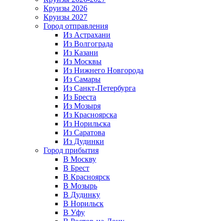
Круизы 2026
Круизы 2027
Город отправления
Из Астрахани
Из Волгограда
Из Казани
Из Москвы
Из Нижнего Новгорода
Из Самары
Из Санкт-Петербурга
Из Бреста
Из Мозыря
Из Красноярска
Из Норильска
Из Саратова
Из Дудинки
Город прибытия
В Москву
В Брест
В Красноярск
В Мозырь
В Дудинку
В Норильск
В Уфу