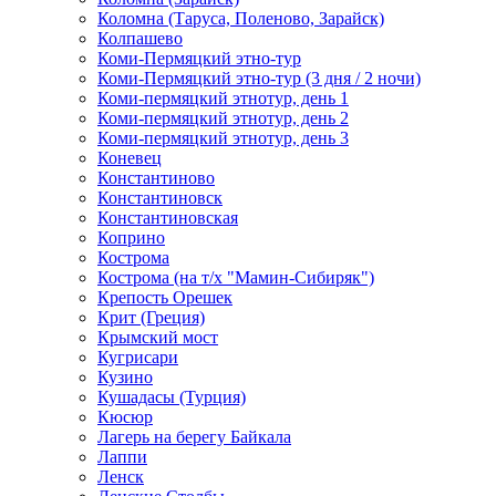
Коломна (Таруса, Поленово, Зарайск)
Колпашево
Коми-Пермяцкий этно-тур
Коми-Пермяцкий этно-тур (3 дня / 2 ночи)
Коми-пермяцкий этнотур, день 1
Коми-пермяцкий этнотур, день 2
Коми-пермяцкий этнотур, день 3
Коневец
Константиново
Константиновск
Константиновская
Коприно
Кострома
Кострома (на т/х "Мамин-Сибиряк")
Крепость Орешек
Крит (Греция)
Крымский мост
Кугрисари
Кузино
Кушадасы (Турция)
Кюсюр
Лагерь на берегу Байкала
Лаппи
Ленск