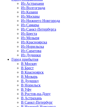
Из Астрахани
Из Волгограда
Из Казани
Из Москвы
Из Нижнего Новгорода
Из Самары
Из Санкт-Петербурга
Из Бреста
Из Мозыря
Из Красноярска
Из Норильска
Из Саратова
Из Дудинки
Город прибытия
В Москву
В Брест
В Красноярск
В Мозырь
В Дудинку
В Норильск
В Уфу
В Ростов-на-Дону
В Астрахань
В Санкт-Петербург
В Нижний Новгород