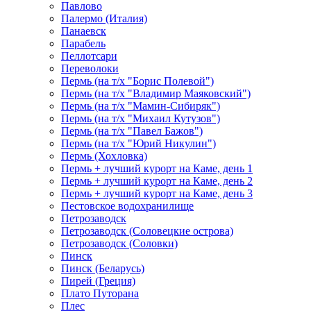
Павлово
Палермо (Италия)
Панаевск
Парабель
Пеллотсари
Переволоки
Пермь (на т/х "Борис Полевой")
Пермь (на т/х "Владимир Маяковский")
Пермь (на т/х "Мамин-Сибиряк")
Пермь (на т/х "Михаил Кутузов")
Пермь (на т/х "Павел Бажов")
Пермь (на т/х "Юрий Никулин")
Пермь (Хохловка)
Пермь + лучший курорт на Каме, день 1
Пермь + лучший курорт на Каме, день 2
Пермь + лучший курорт на Каме, день 3
Пестовское водохранилище
Петрозаводск
Петрозаводск (Соловецкие острова)
Петрозаводск (Соловки)
Пинск
Пинск (Беларусь)
Пирей (Греция)
Плато Путорана
Плес