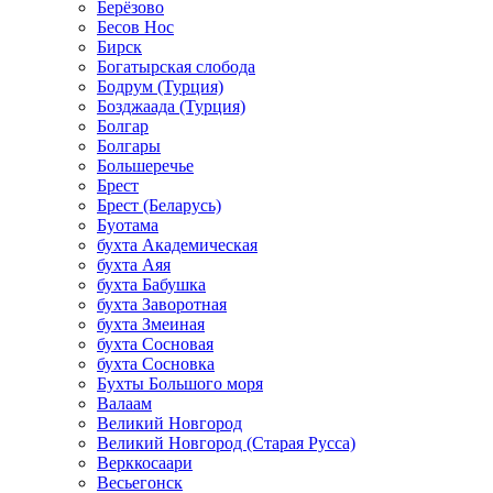
Берёзово
Бесов Нос
Бирск
Богатырская слобода
Бодрум (Турция)
Бозджаада (Турция)
Болгар
Болгары
Большеречье
Брест
Брест (Беларусь)
Буотама
бухта Академическая
бухта Аяя
бухта Бабушка
бухта Заворотная
бухта Змеиная
бухта Сосновая
бухта Сосновка
Бухты Большого моря
Валаам
Великий Новгород
Великий Новгород (Старая Русса)
Верккосаари
Весьегонск