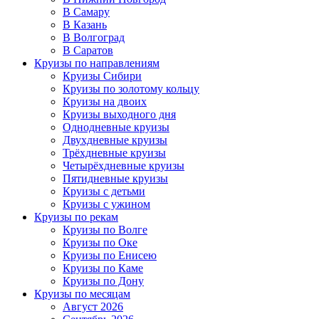
В Самару
В Казань
В Волгоград
В Саратов
Круизы по направлениям
Круизы Сибири
Круизы по золотому кольцу
Круизы на двоих
Круизы выходного дня
Однодневные круизы
Двухдневные круизы
Трёхдневные круизы
Четырёхдневные круизы
Пятидневные круизы
Круизы с детьми
Круизы с ужином
Круизы по рекам
Круизы по Волге
Круизы по Оке
Круизы по Енисею
Круизы по Каме
Круизы по Дону
Круизы по месяцам
Август 2026