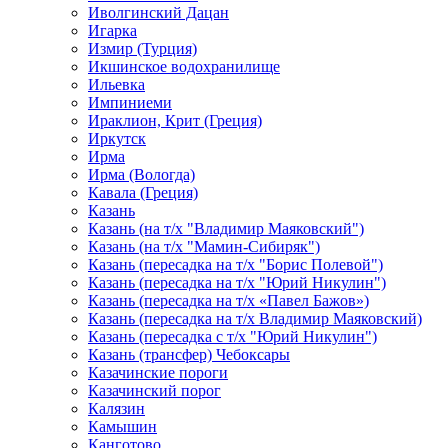
Иволгинский Дацан
Игарка
Измир (Турция)
Икшинское водохранилище
Ильевка
Импиниеми
Ираклион, Крит (Греция)
Иркутск
Ирма
Ирма (Вологда)
Кавала (Греция)
Казань
Казань (на т/х "Владимир Маяковский")
Казань (на т/х "Мамин-Сибиряк")
Казань (пересадка на т/х "Борис Полевой")
Казань (пересадка на т/х "Юрий Никулин")
Казань (пересадка на т/х «Павел Бажов»)
Казань (пересадка на т/х Владимир Маяковский)
Казань (пересадка с т/х "Юрий Никулин")
Казань (трансфер) Чебоксары
Казачинские пороги
Казачинский порог
Калязин
Камышин
Канготово