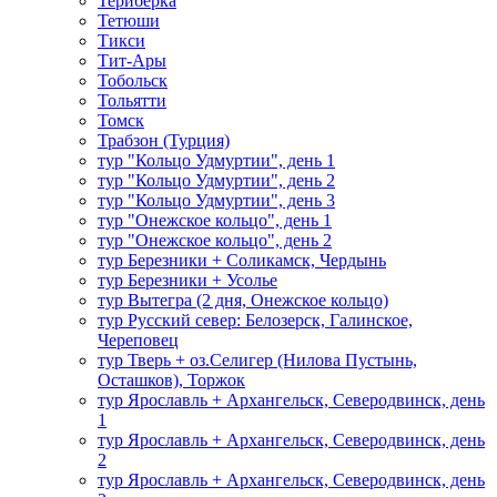
Териберка
Тетюши
Тикси
Тит-Ары
Тобольск
Тольятти
Томск
Трабзон (Турция)
тур "Кольцо Удмуртии", день 1
тур "Кольцо Удмуртии", день 2
тур "Кольцо Удмуртии", день 3
тур "Онежское кольцо", день 1
тур "Онежское кольцо", день 2
тур Березники + Соликамск, Чердынь
тур Березники + Усолье
тур Вытегра (2 дня, Онежское кольцо)
тур Русский север: Белозерск, Галинское,
Череповец
тур Тверь + оз.Селигер (Нилова Пустынь,
Осташков), Торжок
тур Ярославль + Архангельск, Северодвинск, день
1
тур Ярославль + Архангельск, Северодвинск, день
2
тур Ярославль + Архангельск, Северодвинск, день