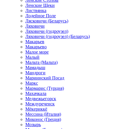
Ленские Столбы
Ленские Щеки
Листвянка
Лодейное Поле
Лясковичи (Беларусь)
Ляховичи
Ляховичи (гидроузел)
Ляховичи (гидроузел) (Беларусь)
Макарьев
Макарьево
Малое море
Малый
Мальта (Мальта)
Мамадыш
Мандроги
Мариинский Посад
Маркс
Мармарис (Турция)
Махачкала
Медвежьегорск
Междуреченск
Мёкериккё
Мессина (Италия)
Миконос (Греция)
Мозырь