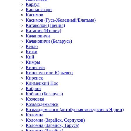
Караул
Карпансаари
Касимов
Касимов (Гусь-Железный/Елатьма)
Катаколон (Греция)
Катания (Италия)
Качановичи
Качановичи (Беларусь)
Келло
Кижи
Кий
Кимры
Кинешма
Кинешма или Юрьевец
Киренск
Климецкий Нос
Кобрин
Кобрин (Беларусь)
Козловка
Козьмодемьянск
Козьмодемьянск (автобусная экскурсия в Ядрин)
Коломна
Коломна (Зарайск, Серпухов)
Коломна (Зарайск, Таруса)
Коломна (Зарайск)