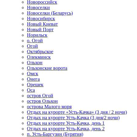
Новороссийск
Новоселки
Новоселки (Беларусь)
Новосибирск
Новый Киеват
Новый Порт
Норильск
о. Огой
Огой
Октябрьское
Олекминск
Ольхон
Ольхонские ворота
Омск
Онега
Орешек
Оса
остров Огой
остров Ольхон
острова Малого моря
Отдых на курорте «Усть-Качка» (3 дня / 2 ночи)
Отдых на курорте Усть-Качка (3 дня/2 ночи)
Отдых на курорте Усть-Качка, день 1
Отдых на курорте Усть-Качка, день 2
п. Усть-Баргузин (Бурятия)