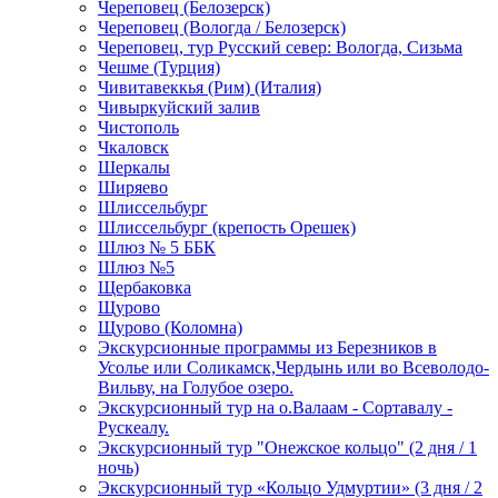
Череповец (Белозерск)
Череповец (Вологда / Белозерск)
Череповец, тур Русский север: Вологда, Сизьма
Чешме (Турция)
Чивитавеккья (Рим) (Италия)
Чивыркуйский залив
Чистополь
Чкаловск
Шеркалы
Ширяево
Шлиссельбург
Шлиссельбург (крепость Орешек)
Шлюз № 5 ББК
Шлюз №5
Щербаковка
Щурово
Щурово (Коломна)
Экскурсионные программы из Березников в
Усолье или Соликамск,Чердынь или во Всеволодо-
Вильву, на Голубое озеро.
Экскурсионный тур на о.Валаам - Сортавалу -
Рускеалу.
Экскурсионный тур "Онежское кольцо" (2 дня / 1
ночь)
Экскурсионный тур «Кольцо Удмуртии» (3 дня / 2