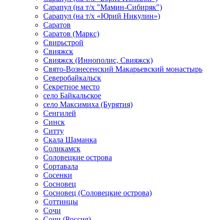
Сарапул (на т/х "Мамин-Сибиряк")
Сарапул (на т/х «Юрий Никулин»)
Саратов
Саратов (Маркс)
Свирьстрой
Свияжск
Свияжск (Иннополис, Свияжск)
Свято-Вознесенский Макарьевский монастырь
Северобайкальск
Секретное место
село Байкальское
село Максимиха (Бурятия)
Сенгилей
Синск
Ситту
Скала Шаманка
Соликамск
Соловецкие острова
Сортавала
Сосенки
Сосновец
Сосновец (Соловецкие острова)
Соттинцы
Сочи
Сочи (Россия)