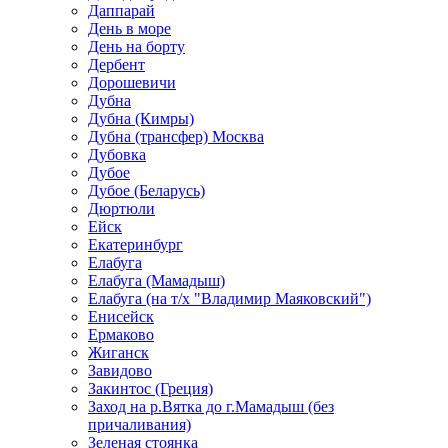
Даппарай
День в море
День на борту
Дербент
Дорошевичи
Дубна
Дубна (Кимры)
Дубна (трансфер) Москва
Дубовка
Дубое
Дубое (Беларусь)
Дюртюли
Ейск
Екатеринбург
Елабуга
Елабуга (Мамадыш)
Елабуга (на т/х "Владимир Маяковский")
Енисейск
Ермаково
Жиганск
Завидово
Закинтос (Греция)
Заход на р.Вятка до г.Мамадыш (без
причаливания)
Зеленая стоянка