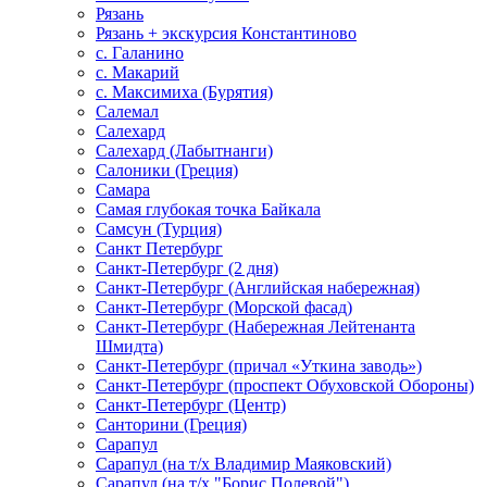
Рязань
Рязань + экскурсия Константиново
с. Галанино
с. Макарий
с. Максимиха (Бурятия)
Салемал
Салехард
Салехард (Лабытнанги)
Салоники (Греция)
Самара
Самая глубокая точка Байкала
Самсун (Турция)
Санкт Петербург
Санкт-Петербург (2 дня)
Санкт-Петербург (Английская набережная)
Санкт-Петербург (Морской фасад)
Санкт-Петербург (Набережная Лейтенанта
Шмидта)
Санкт-Петербург (причал «Уткина заводь»)
Санкт-Петербург (проспект Обуховской Обороны)
Санкт-Петербург (Центр)
Санторини (Греция)
Сарапул
Сарапул (на т/х Владимир Маяковский)
Сарапул (на т/х "Борис Полевой")