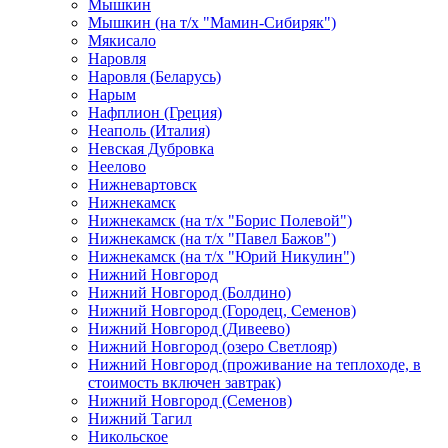
Мышкин
Мышкин (на т/х "Мамин-Сибиряк")
Мякисало
Наровля
Наровля (Беларусь)
Нарым
Нафплион (Греция)
Неаполь (Италия)
Невская Дубровка
Неелово
Нижневартовск
Нижнекамск
Нижнекамск (на т/х "Борис Полевой")
Нижнекамск (на т/х "Павел Бажов")
Нижнекамск (на т/х "Юрий Никулин")
Нижний Новгород
Нижний Новгород (Болдино)
Нижний Новгород (Городец, Семенов)
Нижний Новгород (Дивеево)
Нижний Новгород (озеро Светлояр)
Нижний Новгород (проживание на теплоходе, в
стоимость включен завтрак)
Нижний Новгород (Семенов)
Нижний Тагил
Никольское