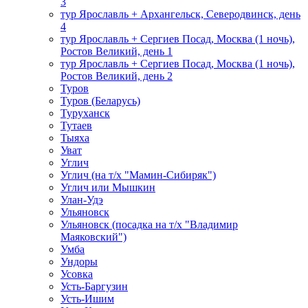
3
тур Ярославль + Архангельск, Северодвинск, день
4
тур Ярославль + Сергиев Посад, Москва (1 ночь),
Ростов Великий, день 1
тур Ярославль + Сергиев Посад, Москва (1 ночь),
Ростов Великий, день 2
Туров
Туров (Беларусь)
Туруханск
Тутаев
Тыяха
Уват
Углич
Углич (на т/х "Мамин-Сибиряк")
Углич или Мышкин
Улан-Удэ
Ульяновск
Ульяновск (посадка на т/х "Владимир
Маяковский")
Умба
Ундоры
Усовка
Усть-Баргузин
Усть-Ишим