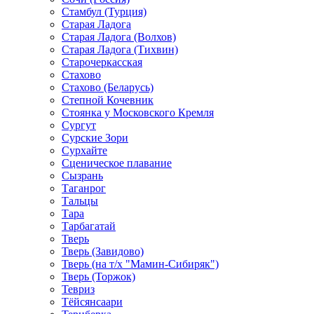
Стамбул (Турция)
Старая Ладога
Старая Ладога (Волхов)
Старая Ладога (Тихвин)
Старочеркасская
Стахово
Стахово (Беларусь)
Степной Кочевник
Стоянка у Московского Кремля
Сургут
Сурские Зори
Сурхайте
Сценическое плавание
Сызрань
Таганрог
Тальцы
Тара
Тарбагатай
Тверь
Тверь (Завидово)
Тверь (на т/х "Мамин-Сибиряк")
Тверь (Торжок)
Тевриз
Тёйсянсаари