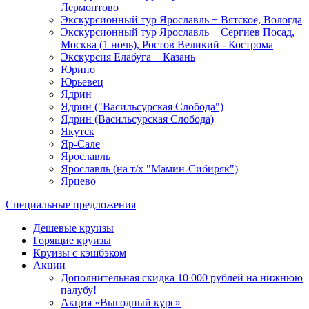
Лермонтово
Экскурсионный тур Ярославль + Вятское, Вологда
Экскурсионный тур Ярославль + Сергиев Посад,
Москва (1 ночь), Ростов Великий - Кострома
Экскурсия Елабуга + Казань
Юрино
Юрьевец
Ядрин
Ядрин ("Васильсурская Слобода")
Ядрин (Васильсурская Слобода)
Якутск
Яр-Сале
Ярославль
Ярославль (на т/х "Мамин-Сибиряк")
Ярцево
Специальные предложения
Дешевые круизы
Горящие круизы
Круизы с кэшбэком
Акции
Дополнительная скидка 10 000 рублей на нижнюю
палубу!
Акция «Выгодный курс»