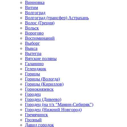
Винновка
Витим
Волгоград
Волгоград (трансфер) Астрахань
Волос (Греция)
Вольск
Ворогово
Воспоминаний
Выборг
Выкса
Вытегра
Вятские поляны
Галанино
Геленджик
Горицы
Горицы (Вологда)
Горицы (Кириллов)
Горнокнязевск
Городец
Городец (Дивеево)
Городец (на т/х "Мамин-Сибиряк")
Городец (Нижний Новгород)
Гремячинск
Грозный
Давид городок