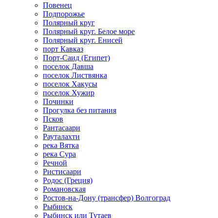
Повенец
Подпорожье
Полярный круг
Полярный круг. Белое море
Полярный круг. Енисей
порт Кавказ
Порт-Саид (Египет)
поселок Давша
поселок Листвянка
поселок Хакусы
поселок Хужир
Починки
Прогулка без питания
Псков
Рантасаари
Рауталахти
река Вятка
река Сура
Речной
Ристисаари
Родос (Греция)
Романовская
Ростов-на-Дону (трансфер) Волгоград
Рыбинск
Рыбинск или Тутаев