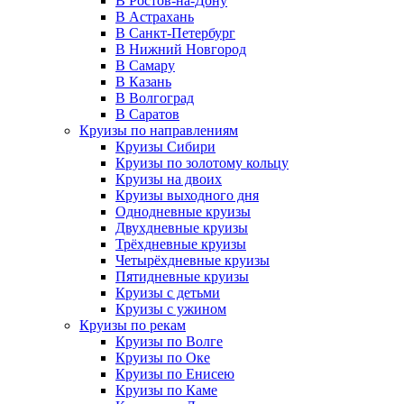
В Ростов-на-Дону
В Астрахань
В Санкт-Петербург
В Нижний Новгород
В Самару
В Казань
В Волгоград
В Саратов
Круизы по направлениям
Круизы Сибири
Круизы по золотому кольцу
Круизы на двоих
Круизы выходного дня
Однодневные круизы
Двухдневные круизы
Трёхдневные круизы
Четырёхдневные круизы
Пятидневные круизы
Круизы с детьми
Круизы с ужином
Круизы по рекам
Круизы по Волге
Круизы по Оке
Круизы по Енисею
Круизы по Каме