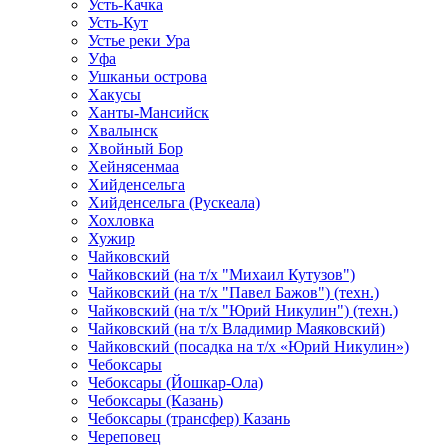
Усть-Качка
Усть-Кут
Устье реки Ура
Уфа
Ушканьи острова
Хакусы
Ханты-Мансийск
Хвалынск
Хвойный Бор
Хейнясенмаа
Хийденсельга
Хийденсельга (Рускеала)
Хохловка
Хужир
Чайковский
Чайковский (на т/х "Михаил Кутузов")
Чайковский (на т/х "Павел Бажов") (техн.)
Чайковский (на т/х "Юрий Никулин") (техн.)
Чайковский (на т/х Владимир Маяковский)
Чайковский (посадка на т/х «Юрий Никулин»)
Чебоксары
Чебоксары (Йошкар-Ола)
Чебоксары (Казань)
Чебоксары (трансфер) Казань
Череповец