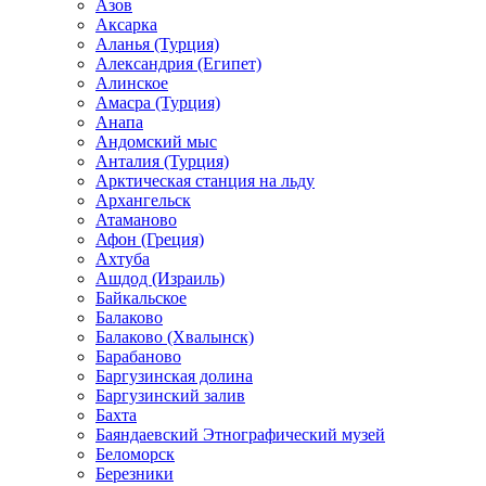
Азов
Аксарка
Аланья (Турция)
Александрия (Египет)
Алинское
Амасра (Турция)
Анапа
Андомский мыс
Анталия (Турция)
Арктическая станция на льду
Архангельск
Атаманово
Афон (Греция)
Ахтуба
Ашдод (Израиль)
Байкальское
Балаково
Балаково (Хвалынск)
Барабаново
Баргузинская долина
Баргузинский залив
Бахта
Баяндаевский Этнографический музей
Беломорск
Березники