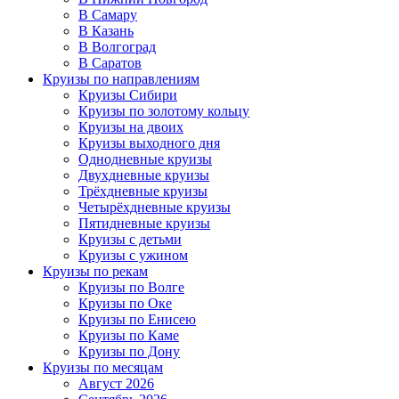
В Самару
В Казань
В Волгоград
В Саратов
Круизы по направлениям
Круизы Сибири
Круизы по золотому кольцу
Круизы на двоих
Круизы выходного дня
Однодневные круизы
Двухдневные круизы
Трёхдневные круизы
Четырёхдневные круизы
Пятидневные круизы
Круизы с детьми
Круизы с ужином
Круизы по рекам
Круизы по Волге
Круизы по Оке
Круизы по Енисею
Круизы по Каме
Круизы по Дону
Круизы по месяцам
Август 2026