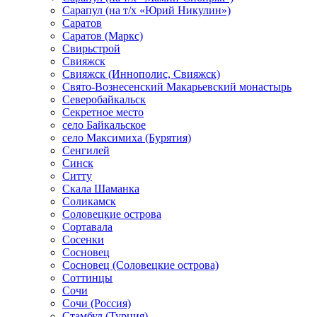
Сарапул (на т/х «Юрий Никулин»)
Саратов
Саратов (Маркс)
Свирьстрой
Свияжск
Свияжск (Иннополис, Свияжск)
Свято-Вознесенский Макарьевский монастырь
Северобайкальск
Секретное место
село Байкальское
село Максимиха (Бурятия)
Сенгилей
Синск
Ситту
Скала Шаманка
Соликамск
Соловецкие острова
Сортавала
Сосенки
Сосновец
Сосновец (Соловецкие острова)
Соттинцы
Сочи
Сочи (Россия)
Стамбул (Турция)