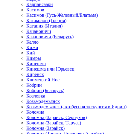
Карпансаари
Касимов
Касимов (Гусь-Железный/Елатьма)
Катаколон (Греция)
Катания (Италия)
Качановичи
Качановичи (Беларусь)
Келло
Кижи
Кий
Кимры
Кинешма
Кинешма или Юрьевец
Киренск
Климецкий Нос
Кобрин
Кобрин (Беларусь)
Козловка
Козьмодемьянск
Козьмодемьянск (автобусная экскурсия в Ядрин)
Коломна
Коломна (Зарайск, Серпухов)
Коломна (Зарайск, Таруса)
Коломна (Зарайск)
Коломна (Таруса, Поленово, Зарайск)