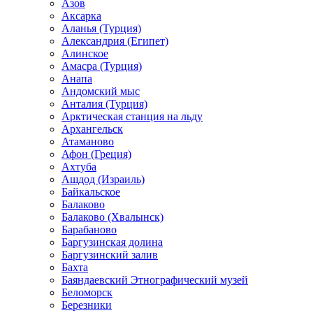
Азов
Аксарка
Аланья (Турция)
Александрия (Египет)
Алинское
Амасра (Турция)
Анапа
Андомский мыс
Анталия (Турция)
Арктическая станция на льду
Архангельск
Атаманово
Афон (Греция)
Ахтуба
Ашдод (Израиль)
Байкальское
Балаково
Балаково (Хвалынск)
Барабаново
Баргузинская долина
Баргузинский залив
Бахта
Баяндаевский Этнографический музей
Беломорск
Березники