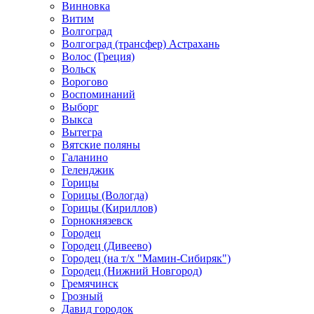
Винновка
Витим
Волгоград
Волгоград (трансфер) Астрахань
Волос (Греция)
Вольск
Ворогово
Воспоминаний
Выборг
Выкса
Вытегра
Вятские поляны
Галанино
Геленджик
Горицы
Горицы (Вологда)
Горицы (Кириллов)
Горнокнязевск
Городец
Городец (Дивеево)
Городец (на т/х "Мамин-Сибиряк")
Городец (Нижний Новгород)
Гремячинск
Грозный
Давид городок