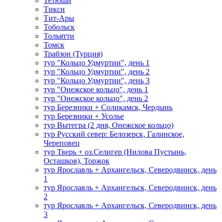
Тетюши
Тикси
Тит-Ары
Тобольск
Тольятти
Томск
Трабзон (Турция)
тур "Кольцо Удмуртии", день 1
тур "Кольцо Удмуртии", день 2
тур "Кольцо Удмуртии", день 3
тур "Онежское кольцо", день 1
тур "Онежское кольцо", день 2
тур Березники + Соликамск, Чердынь
тур Березники + Усолье
тур Вытегра (2 дня, Онежское кольцо)
тур Русский север: Белозерск, Галинское,
Череповец
тур Тверь + оз.Селигер (Нилова Пустынь,
Осташков), Торжок
тур Ярославль + Архангельск, Северодвинск, день
1
тур Ярославль + Архангельск, Северодвинск, день
2
тур Ярославль + Архангельск, Северодвинск, день
3