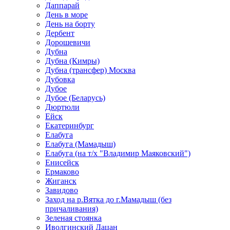
Даппарай
День в море
День на борту
Дербент
Дорошевичи
Дубна
Дубна (Кимры)
Дубна (трансфер) Москва
Дубовка
Дубое
Дубое (Беларусь)
Дюртюли
Ейск
Екатеринбург
Елабуга
Елабуга (Мамадыш)
Елабуга (на т/х "Владимир Маяковский")
Енисейск
Ермаково
Жиганск
Завидово
Заход на р.Вятка до г.Мамадыш (без
причаливания)
Зеленая стоянка
Иволгинский Дацан