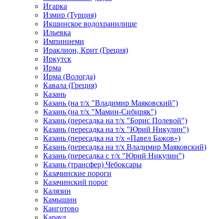
Игарка
Измир (Турция)
Икшинское водохранилище
Ильевка
Импиниеми
Ираклион, Крит (Греция)
Иркутск
Ирма
Ирма (Вологда)
Кавала (Греция)
Казань
Казань (на т/х "Владимир Маяковский")
Казань (на т/х "Мамин-Сибиряк")
Казань (пересадка на т/х "Борис Полевой")
Казань (пересадка на т/х "Юрий Никулин")
Казань (пересадка на т/х «Павел Бажов»)
Казань (пересадка на т/х Владимир Маяковский)
Казань (пересадка с т/х "Юрий Никулин")
Казань (трансфер) Чебоксары
Казачинские пороги
Казачинский порог
Калязин
Камышин
Канготово
Караул