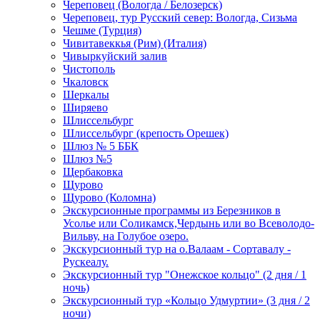
Череповец (Вологда / Белозерск)
Череповец, тур Русский север: Вологда, Сизьма
Чешме (Турция)
Чивитавеккья (Рим) (Италия)
Чивыркуйский залив
Чистополь
Чкаловск
Шеркалы
Ширяево
Шлиссельбург
Шлиссельбург (крепость Орешек)
Шлюз № 5 ББК
Шлюз №5
Щербаковка
Щурово
Щурово (Коломна)
Экскурсионные программы из Березников в
Усолье или Соликамск,Чердынь или во Всеволодо-
Вильву, на Голубое озеро.
Экскурсионный тур на о.Валаам - Сортавалу -
Рускеалу.
Экскурсионный тур "Онежское кольцо" (2 дня / 1
ночь)
Экскурсионный тур «Кольцо Удмуртии» (3 дня / 2
ночи)