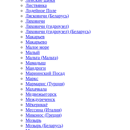
Ленские Щеки
Листвянка
Лодейное Поле
Лясковичи (Беларусь)
Ляховичи
Ляховичи (гидроузел)
Ляховичи (гидроузел) (Беларусь)
Макарьев
Макарьево
Малое море
Малый
Мальта (Мальта)
Мамадыш
Мандроги
Мариинский Посад
Маркс
Мармарис (Турция)
Махачкала
Медвежьегорск
Междуреченск
Мёкериккё
Мессина (Италия)
Миконос (Греция)
Мозырь
Мозырь (Беларусь)