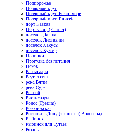
Подпорожье
Полярный круг
Полярный круг. Белое море
Полярный круг. Енисей
порт Кавказ
Порт-Саид (Египет)
поселок Давша
поселок Листвянка
поселок Хакусы
поселок Хужир
Починки
Прогулка без питания
Псков
Рантасаари
Рауталахти
река Вятка
река Сура
Речной
Ристисаари
Родос (Греция)
Романовская
Ростов-на-Дону (трансфер) Волгоград
Рыбинск
Рыбинск или Тутаев
Рязань