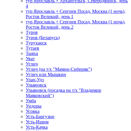
тур Ярославль + Архангельск, Северодвинск, день
4
тур Ярославль + Сергиев Посад, Москва (1 ночь),
Ростов Великий, день 1
тур Ярославль + Сергиев Посад, Москва (1 ночь),
Ростов Великий, день 2
Туров
Туров (Беларусь)
Туруханск
Тутаев
Тыяха
Уват
Углич
Углич (на т/х "Мамин-Сибиряк")
Углич или Мышкин
Улан-Удэ
Ульяновск
Ульяновск (посадка на т/х "Владимир
Маяковский")
Умба
Ундоры
Усовка
Усть-Баргузин
Усть-Ишим
Усть-Качка