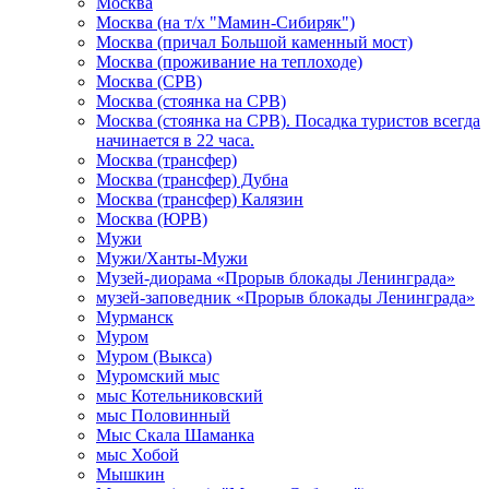
Москва
Москва (на т/х "Мамин-Сибиряк")
Москва (причал Большой каменный мост)
Москва (проживание на теплоходе)
Москва (СРВ)
Москва (стоянка на СРВ)
Москва (стоянка на СРВ). Посадка туристов всегда
начинается в 22 часа.
Москва (трансфер)
Москва (трансфер) Дубна
Москва (трансфер) Калязин
Москва (ЮРВ)
Мужи
Мужи/Ханты-Мужи
Музей-диорама «Прорыв блокады Ленинграда»
музей-заповедник «Прорыв блокады Ленинграда»
Мурманск
Муром
Муром (Выкса)
Муромский мыс
мыс Котельниковский
мыс Половинный
Мыс Скала Шаманка
мыс Хобой
Мышкин