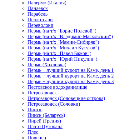
Палермо (Италия)
Панаевск
Парабель
Пеллотсари
Переволоки
Пермь (на т/х "Борис Полевой")
Пермь (на т/х "Владимир Маяковский")
Пермь (на т/х "Мамин-Сибиряк")
Пермь (на т/х "Михаил Кутузов")
Пермь (на т/х "Павел Бажов")
Пермь (на т/х "Юрий Никулин")
Пермь (Хохловка)
Пермь + лучший курорт на Каме, день 1
Пермь + лучший курорт на Каме, день 2
Пермь + лучший курорт на Каме, день 3
Пестовское водохранилище
Петрозаводск
Петрозаводск (Соловецкие острова)
Петрозаводск (Соловки)
Пинск
Пинск (Беларусь)
Пирей (Греция)
Плато Путорана
Плес
Повенец