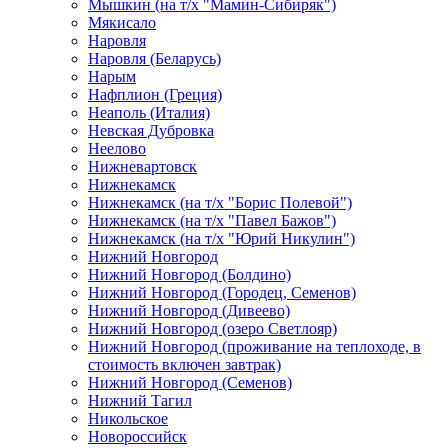
Мышкин (на т/х "Мамин-Сибиряк")
Мякисало
Наровля
Наровля (Беларусь)
Нарым
Нафплион (Греция)
Неаполь (Италия)
Невская Дубровка
Неелово
Нижневартовск
Нижнекамск
Нижнекамск (на т/х "Борис Полевой")
Нижнекамск (на т/х "Павел Бажов")
Нижнекамск (на т/х "Юрий Никулин")
Нижний Новгород
Нижний Новгород (Болдино)
Нижний Новгород (Городец, Семенов)
Нижний Новгород (Дивеево)
Нижний Новгород (озеро Светлояр)
Нижний Новгород (проживание на теплоходе, в
стоимость включен завтрак)
Нижний Новгород (Семенов)
Нижний Тагил
Никольское
Новороссийск