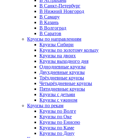
В Астрахань
В Санкт-Петербург
В Нижний Новгород
В Самару
В Казань
В Волгоград
В Саратов
Круизы по направлениям
Круизы Сибири
Круизы по золотому кольцу
Круизы на двоих
Круизы выходного дня
Однодневные круизы
Двухдневные круизы
Трёхдневные круизы
Четырёхдневные круизы
Пятидневные круизы
Круизы с детьми
Круизы с ужином
Круизы по рекам
Круизы по Волге
Круизы по Оке
Круизы по Енисею
Круизы по Каме
Круизы по Дону