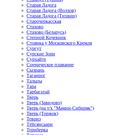
Старая Ладога
Старая Ладога (Волхов)
Старая Ладога (Тихвин)
Старочеркасская
Стахово
Стахово (Беларусь)
Степной Кочевник
Стоянка у Московского Кремля
Сургут
Сурские Зори
Сурхайте
Сценическое плавание
Сызрань
Таганрог
Тальцы
Тара
Тарбагатай
Тверь
Тверь (Завидово)
Тверь (на т/х "Мамин-Сибиряк")
Тверь (Торжок)
Тевриз
Тёйсянсаари
Териберка