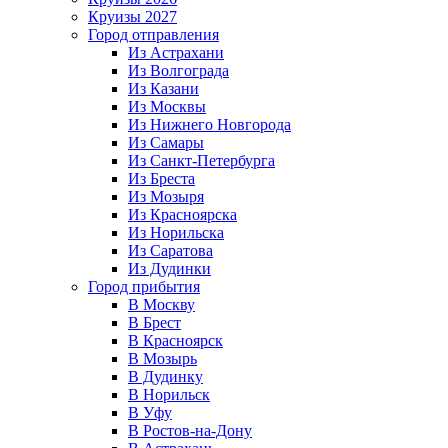
Круизы 2027
Город отправления
Из Астрахани
Из Волгограда
Из Казани
Из Москвы
Из Нижнего Новгорода
Из Самары
Из Санкт-Петербурга
Из Бреста
Из Мозыря
Из Красноярска
Из Норильска
Из Саратова
Из Дудинки
Город прибытия
В Москву
В Брест
В Красноярск
В Мозырь
В Дудинку
В Норильск
В Уфу
В Ростов-на-Дону