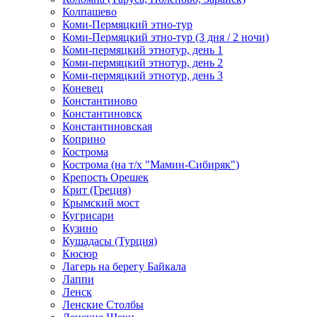
Колпашево
Коми-Пермяцкий этно-тур
Коми-Пермяцкий этно-тур (3 дня / 2 ночи)
Коми-пермяцкий этнотур, день 1
Коми-пермяцкий этнотур, день 2
Коми-пермяцкий этнотур, день 3
Коневец
Константиново
Константиновск
Константиновская
Коприно
Кострома
Кострома (на т/х "Мамин-Сибиряк")
Крепость Орешек
Крит (Греция)
Крымский мост
Кугрисари
Кузино
Кушадасы (Турция)
Кюсюр
Лагерь на берегу Байкала
Лаппи
Ленск
Ленские Столбы