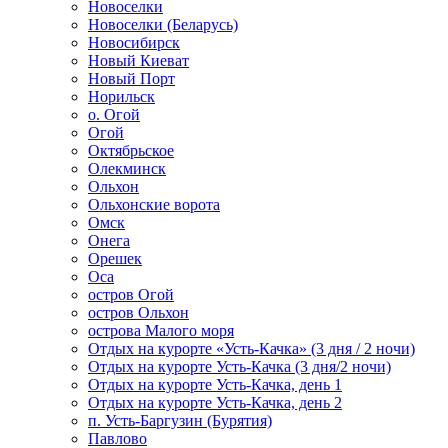
Новоселки
Новоселки (Беларусь)
Новосибирск
Новый Киеват
Новый Порт
Норильск
о. Огой
Огой
Октябрьское
Олекминск
Ольхон
Ольхонские ворота
Омск
Онега
Орешек
Оса
остров Огой
остров Ольхон
острова Малого моря
Отдых на курорте «Усть-Качка» (3 дня / 2 ночи)
Отдых на курорте Усть-Качка (3 дня/2 ночи)
Отдых на курорте Усть-Качка, день 1
Отдых на курорте Усть-Качка, день 2
п. Усть-Баргузин (Бурятия)
Павлово