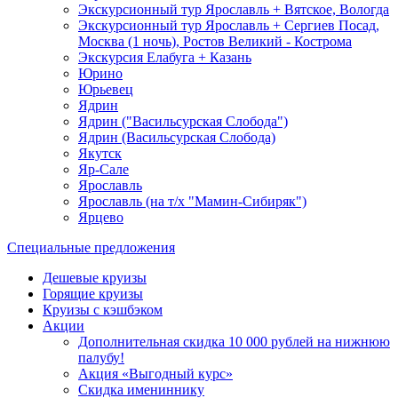
Экскурсионный тур Ярославль + Вятское, Вологда
Экскурсионный тур Ярославль + Сергиев Посад,
Москва (1 ночь), Ростов Великий - Кострома
Экскурсия Елабуга + Казань
Юрино
Юрьевец
Ядрин
Ядрин ("Васильсурская Слобода")
Ядрин (Васильсурская Слобода)
Якутск
Яр-Сале
Ярославль
Ярославль (на т/х "Мамин-Сибиряк")
Ярцево
Специальные предложения
Дешевые круизы
Горящие круизы
Круизы с кэшбэком
Акции
Дополнительная скидка 10 000 рублей на нижнюю
палубу!
Акция «Выгодный курс»
Скидка имениннику