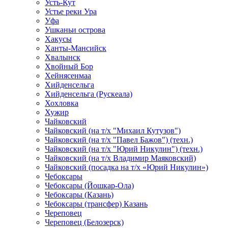
Усть-Кут
Устье реки Ура
Уфа
Ушканьи острова
Хакусы
Ханты-Мансийск
Хвалынск
Хвойный Бор
Хейнясенмаа
Хийденсельга
Хийденсельга (Рускеала)
Хохловка
Хужир
Чайковский
Чайковский (на т/х "Михаил Кутузов")
Чайковский (на т/х "Павел Бажов") (техн.)
Чайковский (на т/х "Юрий Никулин") (техн.)
Чайковский (на т/х Владимир Маяковский)
Чайковский (посадка на т/х «Юрий Никулин»)
Чебоксары
Чебоксары (Йошкар-Ола)
Чебоксары (Казань)
Чебоксары (трансфер) Казань
Череповец
Череповец (Белозерск)