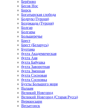
Берёзово
Бесов Нос
Бирск
Богатырская слобода
Бодрум (Турция)
Бозджаада (Турция)
Болгар
Болгары
Большеречье
Брест
Брест (Беларусь)
Буотама
бухта Академическая
бухта Аяя
бухта Бабушка
бухта Заворотная
бухта Змеиная
бухта Сосновая
бухта Сосновка
Бухты Большого моря
Валаам
Великий Новгород
Великий Новгород (Старая Русса)
Верккосаари
Весьегонск