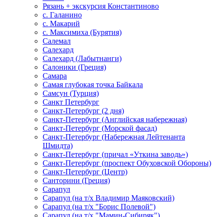
Рязань + экскурсия Константиново
с. Галанино
с. Макарий
с. Максимиха (Бурятия)
Салемал
Салехард
Салехард (Лабытнанги)
Салоники (Греция)
Самара
Самая глубокая точка Байкала
Самсун (Турция)
Санкт Петербург
Санкт-Петербург (2 дня)
Санкт-Петербург (Английская набережная)
Санкт-Петербург (Морской фасад)
Санкт-Петербург (Набережная Лейтенанта
Шмидта)
Санкт-Петербург (причал «Уткина заводь»)
Санкт-Петербург (проспект Обуховской Обороны)
Санкт-Петербург (Центр)
Санторини (Греция)
Сарапул
Сарапул (на т/х Владимир Маяковский)
Сарапул (на т/х "Борис Полевой")
Сарапул (на т/х "Мамин-Сибиряк")