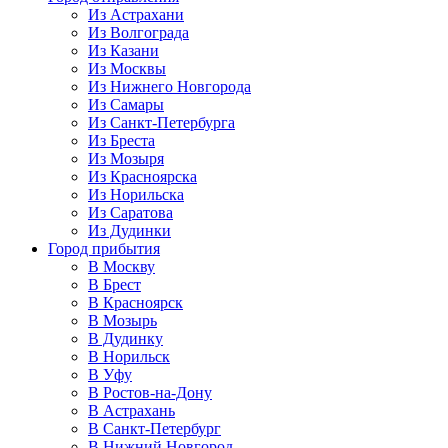
Из Астрахани
Из Волгограда
Из Казани
Из Москвы
Из Нижнего Новгорода
Из Самары
Из Санкт-Петербурга
Из Бреста
Из Мозыря
Из Красноярска
Из Норильска
Из Саратова
Из Дудинки
Город прибытия
В Москву
В Брест
В Красноярск
В Мозырь
В Дудинку
В Норильск
В Уфу
В Ростов-на-Дону
В Астрахань
В Санкт-Петербург
В Нижний Новгород