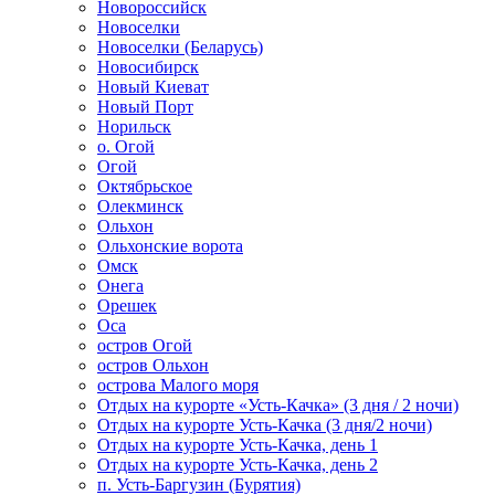
Новороссийск
Новоселки
Новоселки (Беларусь)
Новосибирск
Новый Киеват
Новый Порт
Норильск
о. Огой
Огой
Октябрьское
Олекминск
Ольхон
Ольхонские ворота
Омск
Онега
Орешек
Оса
остров Огой
остров Ольхон
острова Малого моря
Отдых на курорте «Усть-Качка» (3 дня / 2 ночи)
Отдых на курорте Усть-Качка (3 дня/2 ночи)
Отдых на курорте Усть-Качка, день 1
Отдых на курорте Усть-Качка, день 2
п. Усть-Баргузин (Бурятия)