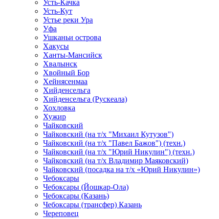
Усть-Качка
Усть-Кут
Устье реки Ура
Уфа
Ушканьи острова
Хакусы
Ханты-Мансийск
Хвалынск
Хвойный Бор
Хейнясенмаа
Хийденсельга
Хийденсельга (Рускеала)
Хохловка
Хужир
Чайковский
Чайковский (на т/х "Михаил Кутузов")
Чайковский (на т/х "Павел Бажов") (техн.)
Чайковский (на т/х "Юрий Никулин") (техн.)
Чайковский (на т/х Владимир Маяковский)
Чайковский (посадка на т/х «Юрий Никулин»)
Чебоксары
Чебоксары (Йошкар-Ола)
Чебоксары (Казань)
Чебоксары (трансфер) Казань
Череповец