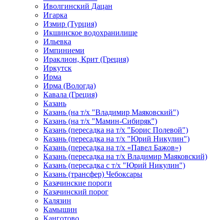
Иволгинский Дацан
Игарка
Измир (Турция)
Икшинское водохранилище
Ильевка
Импиниеми
Ираклион, Крит (Греция)
Иркутск
Ирма
Ирма (Вологда)
Кавала (Греция)
Казань
Казань (на т/х "Владимир Маяковский")
Казань (на т/х "Мамин-Сибиряк")
Казань (пересадка на т/х "Борис Полевой")
Казань (пересадка на т/х "Юрий Никулин")
Казань (пересадка на т/х «Павел Бажов»)
Казань (пересадка на т/х Владимир Маяковский)
Казань (пересадка с т/х "Юрий Никулин")
Казань (трансфер) Чебоксары
Казачинские пороги
Казачинский порог
Калязин
Камышин
Канготово