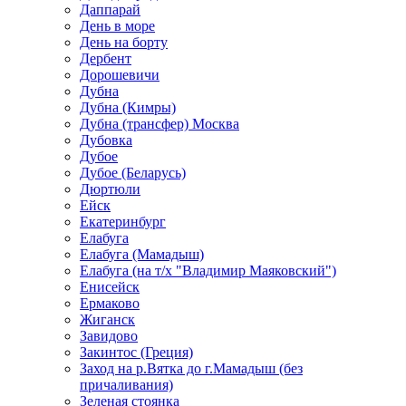
Даппарай
День в море
День на борту
Дербент
Дорошевичи
Дубна
Дубна (Кимры)
Дубна (трансфер) Москва
Дубовка
Дубое
Дубое (Беларусь)
Дюртюли
Ейск
Екатеринбург
Елабуга
Елабуга (Мамадыш)
Елабуга (на т/х "Владимир Маяковский")
Енисейск
Ермаково
Жиганск
Завидово
Закинтос (Греция)
Заход на р.Вятка до г.Мамадыш (без
причаливания)
Зеленая стоянка