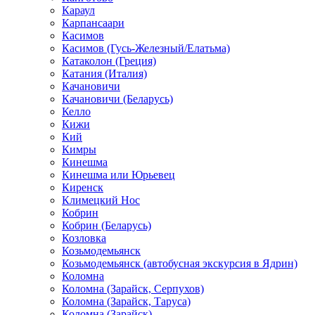
Караул
Карпансаари
Касимов
Касимов (Гусь-Железный/Елатьма)
Катаколон (Греция)
Катания (Италия)
Качановичи
Качановичи (Беларусь)
Келло
Кижи
Кий
Кимры
Кинешма
Кинешма или Юрьевец
Киренск
Климецкий Нос
Кобрин
Кобрин (Беларусь)
Козловка
Козьмодемьянск
Козьмодемьянск (автобусная экскурсия в Ядрин)
Коломна
Коломна (Зарайск, Серпухов)
Коломна (Зарайск, Таруса)
Коломна (Зарайск)