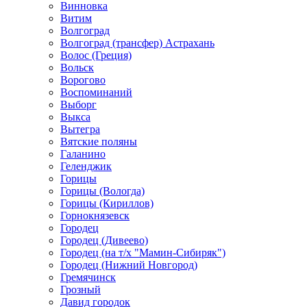
Винновка
Витим
Волгоград
Волгоград (трансфер) Астрахань
Волос (Греция)
Вольск
Ворогово
Воспоминаний
Выборг
Выкса
Вытегра
Вятские поляны
Галанино
Геленджик
Горицы
Горицы (Вологда)
Горицы (Кириллов)
Горнокнязевск
Городец
Городец (Дивеево)
Городец (на т/х "Мамин-Сибиряк")
Городец (Нижний Новгород)
Гремячинск
Грозный
Давид городок