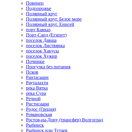
Повенец
Подпорожье
Полярный круг
Полярный круг. Белое море
Полярный круг. Енисей
порт Кавказ
Порт-Саид (Египет)
поселок Давша
поселок Листвянка
поселок Хакусы
поселок Хужир
Починки
Прогулка без питания
Псков
Рантасаари
Рауталахти
река Вятка
река Сура
Речной
Ристисаари
Родос (Греция)
Романовская
Ростов-на-Дону (трансфер) Волгоград
Рыбинск
Рыбинск или Тутаев