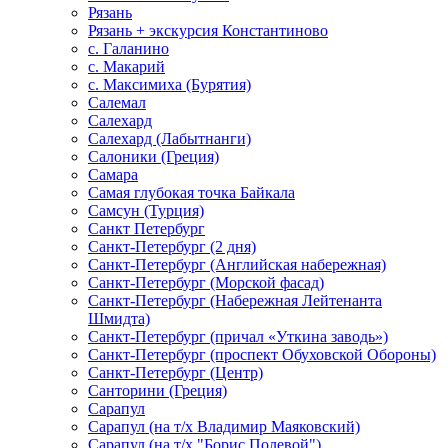
Рязань
Рязань + экскурсия Константиново
с. Галанино
с. Макарий
с. Максимиха (Бурятия)
Салемал
Салехард
Салехард (Лабытнанги)
Салоники (Греция)
Самара
Самая глубокая точка Байкала
Самсун (Турция)
Санкт Петербург
Санкт-Петербург (2 дня)
Санкт-Петербург (Английская набережная)
Санкт-Петербург (Морской фасад)
Санкт-Петербург (Набережная Лейтенанта
Шмидта)
Санкт-Петербург (причал «Уткина заводь»)
Санкт-Петербург (проспект Обуховской Обороны)
Санкт-Петербург (Центр)
Санторини (Греция)
Сарапул
Сарапул (на т/х Владимир Маяковский)
Сарапул (на т/х "Борис Полевой")