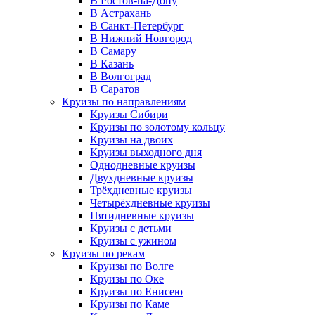
В Ростов-на-Дону
В Астрахань
В Санкт-Петербург
В Нижний Новгород
В Самару
В Казань
В Волгоград
В Саратов
Круизы по направлениям
Круизы Сибири
Круизы по золотому кольцу
Круизы на двоих
Круизы выходного дня
Однодневные круизы
Двухдневные круизы
Трёхдневные круизы
Четырёхдневные круизы
Пятидневные круизы
Круизы с детьми
Круизы с ужином
Круизы по рекам
Круизы по Волге
Круизы по Оке
Круизы по Енисею
Круизы по Каме