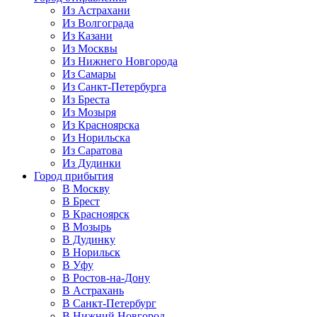
Из Астрахани
Из Волгограда
Из Казани
Из Москвы
Из Нижнего Новгорода
Из Самары
Из Санкт-Петербурга
Из Бреста
Из Мозыря
Из Красноярска
Из Норильска
Из Саратова
Из Дудинки
Город прибытия
В Москву
В Брест
В Красноярск
В Мозырь
В Дудинку
В Норильск
В Уфу
В Ростов-на-Дону
В Астрахань
В Санкт-Петербург
В Нижний Новгород