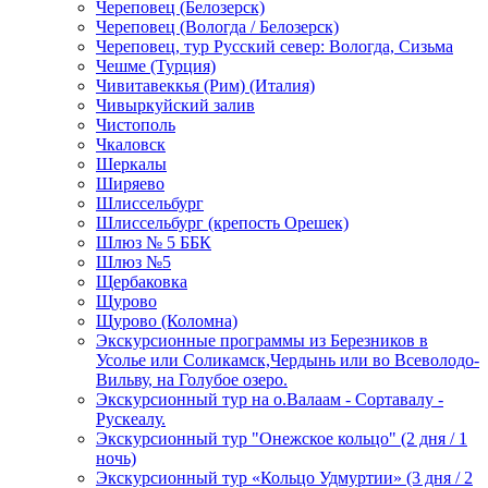
Череповец (Белозерск)
Череповец (Вологда / Белозерск)
Череповец, тур Русский север: Вологда, Сизьма
Чешме (Турция)
Чивитавеккья (Рим) (Италия)
Чивыркуйский залив
Чистополь
Чкаловск
Шеркалы
Ширяево
Шлиссельбург
Шлиссельбург (крепость Орешек)
Шлюз № 5 ББК
Шлюз №5
Щербаковка
Щурово
Щурово (Коломна)
Экскурсионные программы из Березников в
Усолье или Соликамск,Чердынь или во Всеволодо-
Вильву, на Голубое озеро.
Экскурсионный тур на о.Валаам - Сортавалу -
Рускеалу.
Экскурсионный тур "Онежское кольцо" (2 дня / 1
ночь)
Экскурсионный тур «Кольцо Удмуртии» (3 дня / 2