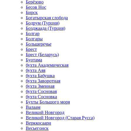
Берёзово
Бесов Нос
Бирск
Богатырская слобода
Бодрум (Турция)
Бозджаада (Турция)
Болгар
Болгары
Большеречье
Брест
Брест (Беларусь)
Буотама
бухта Академическая
бухта Аяя
бухта Бабушка
бухта Заворотная
бухта Змеиная
бухта Сосновая
бухта Сосновка
Бухты Большого моря
Валаам
Великий Новгород
Великий Новгород (Старая Русса)
Верккосаари
Весьегонск