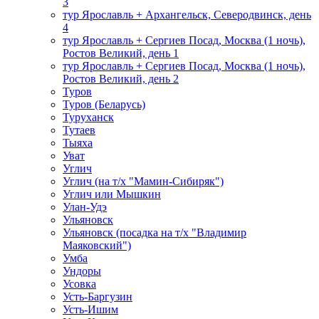
3
тур Ярославль + Архангельск, Северодвинск, день
4
тур Ярославль + Сергиев Посад, Москва (1 ночь),
Ростов Великий, день 1
тур Ярославль + Сергиев Посад, Москва (1 ночь),
Ростов Великий, день 2
Туров
Туров (Беларусь)
Туруханск
Тутаев
Тыяха
Уват
Углич
Углич (на т/х "Мамин-Сибиряк")
Углич или Мышкин
Улан-Удэ
Ульяновск
Ульяновск (посадка на т/х "Владимир
Маяковский")
Умба
Ундоры
Усовка
Усть-Баргузин
Усть-Ишим