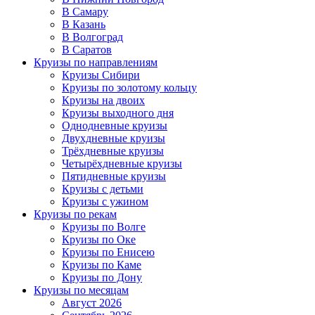
В Самару
В Казань
В Волгоград
В Саратов
Круизы по направлениям
Круизы Сибири
Круизы по золотому кольцу
Круизы на двоих
Круизы выходного дня
Однодневные круизы
Двухдневные круизы
Трёхдневные круизы
Четырёхдневные круизы
Пятидневные круизы
Круизы с детьми
Круизы с ужином
Круизы по рекам
Круизы по Волге
Круизы по Оке
Круизы по Енисею
Круизы по Каме
Круизы по Дону
Круизы по месяцам
Август 2026