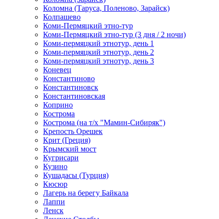
Коломна (Таруса, Поленово, Зарайск)
Колпашево
Коми-Пермяцкий этно-тур
Коми-Пермяцкий этно-тур (3 дня / 2 ночи)
Коми-пермяцкий этнотур, день 1
Коми-пермяцкий этнотур, день 2
Коми-пермяцкий этнотур, день 3
Коневец
Константиново
Константиновск
Константиновская
Коприно
Кострома
Кострома (на т/х "Мамин-Сибиряк")
Крепость Орешек
Крит (Греция)
Крымский мост
Кугрисари
Кузино
Кушадасы (Турция)
Кюсюр
Лагерь на берегу Байкала
Лаппи
Ленск