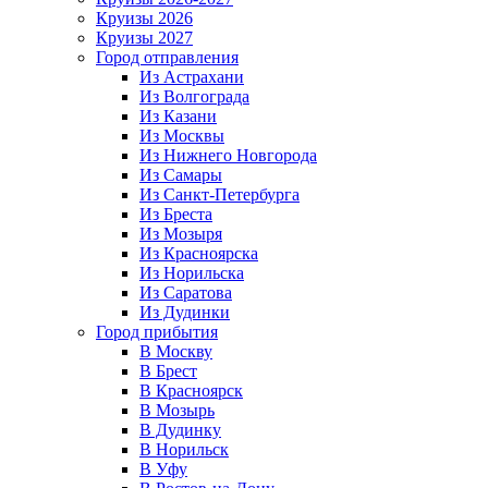
Круизы 2026
Круизы 2027
Город отправления
Из Астрахани
Из Волгограда
Из Казани
Из Москвы
Из Нижнего Новгорода
Из Самары
Из Санкт-Петербурга
Из Бреста
Из Мозыря
Из Красноярска
Из Норильска
Из Саратова
Из Дудинки
Город прибытия
В Москву
В Брест
В Красноярск
В Мозырь
В Дудинку
В Норильск
В Уфу