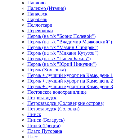
Павлово
Палермо (Италия)
Панаевск
Парабель
Пеллотсари
Переволоки
Пермь (на т/х "Борис Полевой")
Пермь (на т/х "Владимир Маяковский")
Пермь (на т/х "Мамин-Сибиряк")
Пермь (на т/х "Михаил Кутузов")
Пермь (на т/х "Павел Бажов")
Пермь (на т/х "Юрий Никулин")
Пермь (Хохловка)
Пермь + лучший курорт на Каме, день 1
Пермь + лучший курорт на Каме, день 2
Пермь + лучший курорт на Каме, день 3
Пестовское водохранилище
Петрозаводск
Петрозаводск (Соловецкие острова)
Петрозаводск (Соловки)
Пинск
Пинск (Беларусь)
Пирей (Греция)
Плато Путорана
Плес