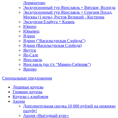
Лермонтово
Экскурсионный тур Ярославль + Вятское, Вологда
Экскурсионный тур Ярославль + Сергиев Посад,
Москва (1 ночь), Ростов Великий - Кострома
Экскурсия Елабуга + Казань
Юрино
Юрьевец
Ядрин
Ядрин ("Васильсурская Слобода")
Ядрин (Васильсурская Слобода)
Якутск
Яр-Сале
Ярославль
Ярославль (на т/х "Мамин-Сибиряк")
Ярцево
Специальные предложения
Дешевые круизы
Горящие круизы
Круизы с кэшбэком
Акции
Дополнительная скидка 10 000 рублей на нижнюю
палубу!
Акция «Выгодный курс»