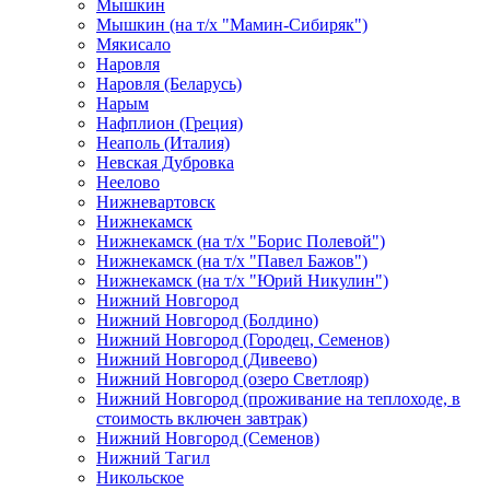
Мышкин
Мышкин (на т/х "Мамин-Сибиряк")
Мякисало
Наровля
Наровля (Беларусь)
Нарым
Нафплион (Греция)
Неаполь (Италия)
Невская Дубровка
Неелово
Нижневартовск
Нижнекамск
Нижнекамск (на т/х "Борис Полевой")
Нижнекамск (на т/х "Павел Бажов")
Нижнекамск (на т/х "Юрий Никулин")
Нижний Новгород
Нижний Новгород (Болдино)
Нижний Новгород (Городец, Семенов)
Нижний Новгород (Дивеево)
Нижний Новгород (озеро Светлояр)
Нижний Новгород (проживание на теплоходе, в
стоимость включен завтрак)
Нижний Новгород (Семенов)
Нижний Тагил
Никольское