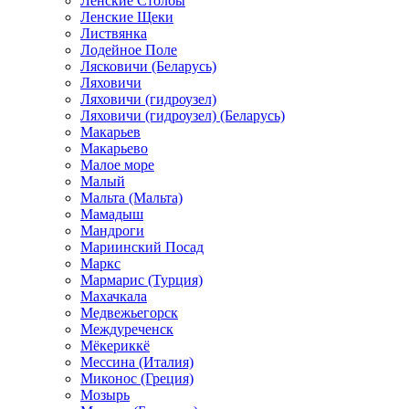
Ленские Столбы
Ленские Щеки
Листвянка
Лодейное Поле
Лясковичи (Беларусь)
Ляховичи
Ляховичи (гидроузел)
Ляховичи (гидроузел) (Беларусь)
Макарьев
Макарьево
Малое море
Малый
Мальта (Мальта)
Мамадыш
Мандроги
Мариинский Посад
Маркс
Мармарис (Турция)
Махачкала
Медвежьегорск
Междуреченск
Мёкериккё
Мессина (Италия)
Миконос (Греция)
Мозырь