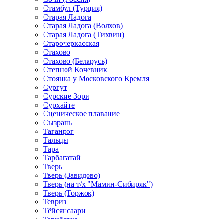
Стамбул (Турция)
Старая Ладога
Старая Ладога (Волхов)
Старая Ладога (Тихвин)
Старочеркасская
Стахово
Стахово (Беларусь)
Степной Кочевник
Стоянка у Московского Кремля
Сургут
Сурские Зори
Сурхайте
Сценическое плавание
Сызрань
Таганрог
Тальцы
Тара
Тарбагатай
Тверь
Тверь (Завидово)
Тверь (на т/х "Мамин-Сибиряк")
Тверь (Торжок)
Тевриз
Тёйсянсаари