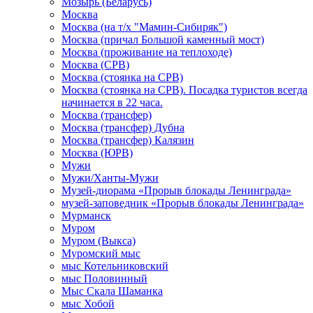
Мозырь (Беларусь)
Москва
Москва (на т/х "Мамин-Сибиряк")
Москва (причал Большой каменный мост)
Москва (проживание на теплоходе)
Москва (СРВ)
Москва (стоянка на СРВ)
Москва (стоянка на СРВ). Посадка туристов всегда
начинается в 22 часа.
Москва (трансфер)
Москва (трансфер) Дубна
Москва (трансфер) Калязин
Москва (ЮРВ)
Мужи
Мужи/Ханты-Мужи
Музей-диорама «Прорыв блокады Ленинграда»
музей-заповедник «Прорыв блокады Ленинграда»
Мурманск
Муром
Муром (Выкса)
Муромский мыс
мыс Котельниковский
мыс Половинный
Мыс Скала Шаманка
мыс Хобой