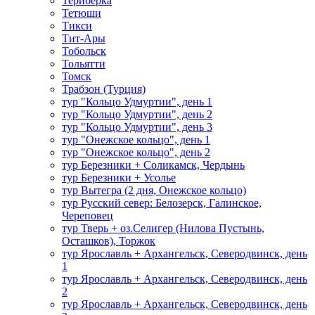
Териберка
Тетюши
Тикси
Тит-Ары
Тобольск
Тольятти
Томск
Трабзон (Турция)
тур "Кольцо Удмуртии", день 1
тур "Кольцо Удмуртии", день 2
тур "Кольцо Удмуртии", день 3
тур "Онежское кольцо", день 1
тур "Онежское кольцо", день 2
тур Березники + Соликамск, Чердынь
тур Березники + Усолье
тур Вытегра (2 дня, Онежское кольцо)
тур Русский север: Белозерск, Галинское,
Череповец
тур Тверь + оз.Селигер (Нилова Пустынь,
Осташков), Торжок
тур Ярославль + Архангельск, Северодвинск, день
1
тур Ярославль + Архангельск, Северодвинск, день
2
тур Ярославль + Архангельск, Северодвинск, день