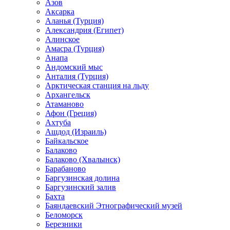
Азов
Аксарка
Аланья (Турция)
Александрия (Египет)
Алинское
Амасра (Турция)
Анапа
Андомский мыс
Анталия (Турция)
Арктическая станция на льду
Архангельск
Атаманово
Афон (Греция)
Ахтуба
Ашдод (Израиль)
Байкальское
Балаково
Балаково (Хвалынск)
Барабаново
Баргузинская долина
Баргузинский залив
Бахта
Баяндаевский Этнографический музей
Беломорск
Березники