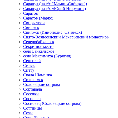
Сарапул (на т/х "Мамин-Сибиряк")
Сарапул (на т/х «Юрий Никулин»)
Саратов
Саратов (Маркс)
Свирьстрой
Свияжск
Свияжск (Иннополис, Свияжск)
Свято-Вознесенский Макарьевский монастырь
Северобайкальск
Секретное место
село Байкальское
село Максимиха (Бурятия)
Сенгилей
Синск
Ситту
Скала Шаманка
Соликамск
Соловецкие острова
Сортавала
Сосенки
Сосновец
Сосновец (Соловецкие острова)
Соттинцы
Сочи
Сочи (Россия)