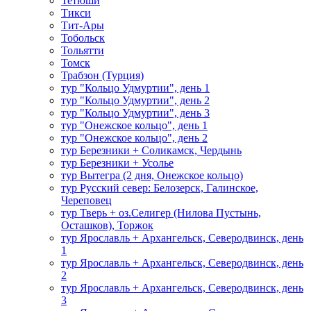
Тетюши
Тикси
Тит-Ары
Тобольск
Тольятти
Томск
Трабзон (Турция)
тур "Кольцо Удмуртии", день 1
тур "Кольцо Удмуртии", день 2
тур "Кольцо Удмуртии", день 3
тур "Онежское кольцо", день 1
тур "Онежское кольцо", день 2
тур Березники + Соликамск, Чердынь
тур Березники + Усолье
тур Вытегра (2 дня, Онежское кольцо)
тур Русский север: Белозерск, Галинское,
Череповец
тур Тверь + оз.Селигер (Нилова Пустынь,
Осташков), Торжок
тур Ярославль + Архангельск, Северодвинск, день
1
тур Ярославль + Архангельск, Северодвинск, день
2
тур Ярославль + Архангельск, Северодвинск, день
3