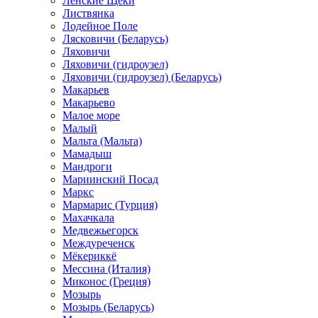
Ленские Щеки
Листвянка
Лодейное Поле
Лясковичи (Беларусь)
Ляховичи
Ляховичи (гидроузел)
Ляховичи (гидроузел) (Беларусь)
Макарьев
Макарьево
Малое море
Малый
Мальта (Мальта)
Мамадыш
Мандроги
Мариинский Посад
Маркс
Мармарис (Турция)
Махачкала
Медвежьегорск
Междуреченск
Мёкериккё
Мессина (Италия)
Миконос (Греция)
Мозырь
Мозырь (Беларусь)