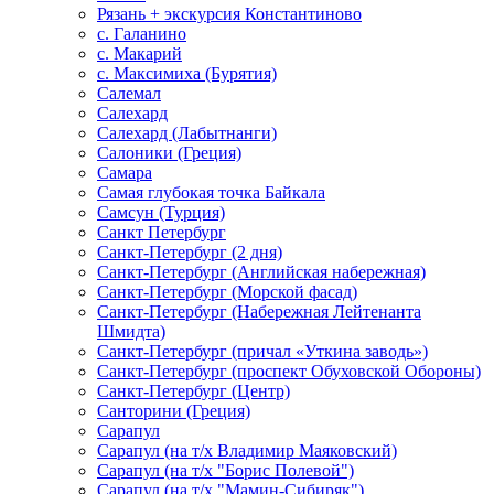
Рязань + экскурсия Константиново
с. Галанино
с. Макарий
с. Максимиха (Бурятия)
Салемал
Салехард
Салехард (Лабытнанги)
Салоники (Греция)
Самара
Самая глубокая точка Байкала
Самсун (Турция)
Санкт Петербург
Санкт-Петербург (2 дня)
Санкт-Петербург (Английская набережная)
Санкт-Петербург (Морской фасад)
Санкт-Петербург (Набережная Лейтенанта
Шмидта)
Санкт-Петербург (причал «Уткина заводь»)
Санкт-Петербург (проспект Обуховской Обороны)
Санкт-Петербург (Центр)
Санторини (Греция)
Сарапул
Сарапул (на т/х Владимир Маяковский)
Сарапул (на т/х "Борис Полевой")
Сарапул (на т/х "Мамин-Сибиряк")