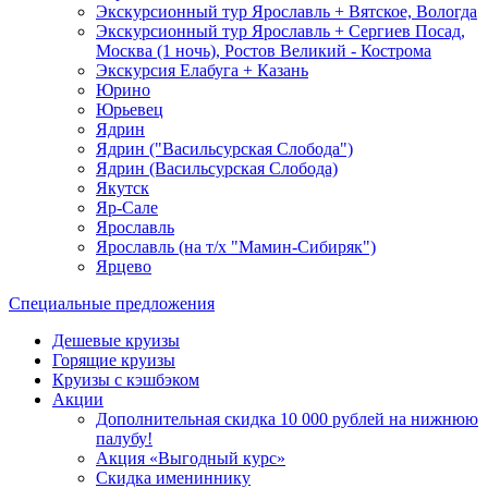
Экскурсионный тур Ярославль + Вятское, Вологда
Экскурсионный тур Ярославль + Сергиев Посад,
Москва (1 ночь), Ростов Великий - Кострома
Экскурсия Елабуга + Казань
Юрино
Юрьевец
Ядрин
Ядрин ("Васильсурская Слобода")
Ядрин (Васильсурская Слобода)
Якутск
Яр-Сале
Ярославль
Ярославль (на т/х "Мамин-Сибиряк")
Ярцево
Специальные предложения
Дешевые круизы
Горящие круизы
Круизы с кэшбэком
Акции
Дополнительная скидка 10 000 рублей на нижнюю
палубу!
Акция «Выгодный курс»
Скидка имениннику