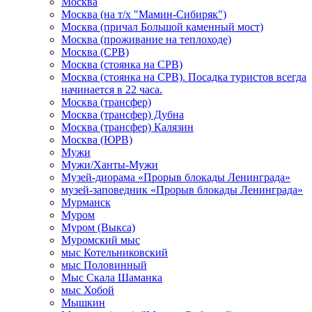
Москва
Москва (на т/х "Мамин-Сибиряк")
Москва (причал Большой каменный мост)
Москва (проживание на теплоходе)
Москва (СРВ)
Москва (стоянка на СРВ)
Москва (стоянка на СРВ). Посадка туристов всегда
начинается в 22 часа.
Москва (трансфер)
Москва (трансфер) Дубна
Москва (трансфер) Калязин
Москва (ЮРВ)
Мужи
Мужи/Ханты-Мужи
Музей-диорама «Прорыв блокады Ленинграда»
музей-заповедник «Прорыв блокады Ленинграда»
Мурманск
Муром
Муром (Выкса)
Муромский мыс
мыс Котельниковский
мыс Половинный
Мыс Скала Шаманка
мыс Хобой
Мышкин