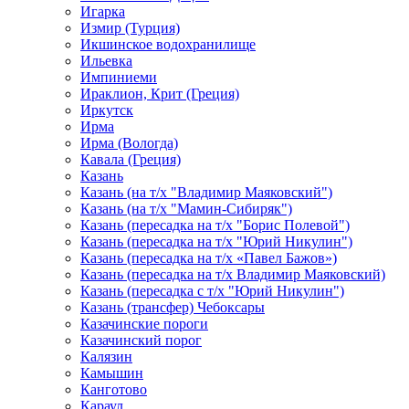
Игарка
Измир (Турция)
Икшинское водохранилище
Ильевка
Импиниеми
Ираклион, Крит (Греция)
Иркутск
Ирма
Ирма (Вологда)
Кавала (Греция)
Казань
Казань (на т/х "Владимир Маяковский")
Казань (на т/х "Мамин-Сибиряк")
Казань (пересадка на т/х "Борис Полевой")
Казань (пересадка на т/х "Юрий Никулин")
Казань (пересадка на т/х «Павел Бажов»)
Казань (пересадка на т/х Владимир Маяковский)
Казань (пересадка с т/х "Юрий Никулин")
Казань (трансфер) Чебоксары
Казачинские пороги
Казачинский порог
Калязин
Камышин
Канготово
Караул