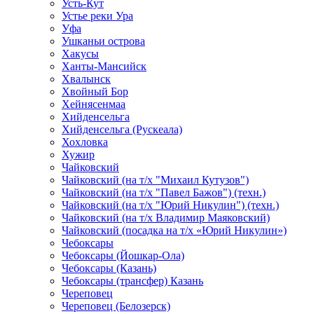
Усть-Кут
Устье реки Ура
Уфа
Ушканьи острова
Хакусы
Ханты-Мансийск
Хвалынск
Хвойный Бор
Хейнясенмаа
Хийденсельга
Хийденсельга (Рускеала)
Хохловка
Хужир
Чайковский
Чайковский (на т/х "Михаил Кутузов")
Чайковский (на т/х "Павел Бажов") (техн.)
Чайковский (на т/х "Юрий Никулин") (техн.)
Чайковский (на т/х Владимир Маяковский)
Чайковский (посадка на т/х «Юрий Никулин»)
Чебоксары
Чебоксары (Йошкар-Ола)
Чебоксары (Казань)
Чебоксары (трансфер) Казань
Череповец
Череповец (Белозерск)