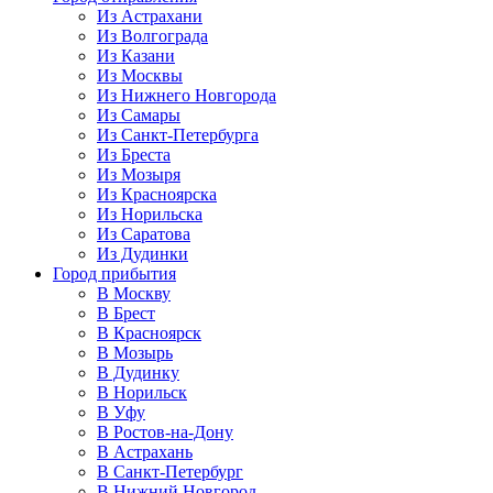
Из Астрахани
Из Волгограда
Из Казани
Из Москвы
Из Нижнего Новгорода
Из Самары
Из Санкт-Петербурга
Из Бреста
Из Мозыря
Из Красноярска
Из Норильска
Из Саратова
Из Дудинки
Город прибытия
В Москву
В Брест
В Красноярск
В Мозырь
В Дудинку
В Норильск
В Уфу
В Ростов-на-Дону
В Астрахань
В Санкт-Петербург
В Нижний Новгород