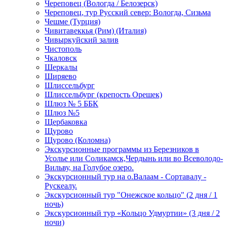
Череповец (Вологда / Белозерск)
Череповец, тур Русский север: Вологда, Сизьма
Чешме (Турция)
Чивитавеккья (Рим) (Италия)
Чивыркуйский залив
Чистополь
Чкаловск
Шеркалы
Ширяево
Шлиссельбург
Шлиссельбург (крепость Орешек)
Шлюз № 5 ББК
Шлюз №5
Щербаковка
Щурово
Щурово (Коломна)
Экскурсионные программы из Березников в
Усолье или Соликамск,Чердынь или во Всеволодо-
Вильву, на Голубое озеро.
Экскурсионный тур на о.Валаам - Сортавалу -
Рускеалу.
Экскурсионный тур "Онежское кольцо" (2 дня / 1
ночь)
Экскурсионный тур «Кольцо Удмуртии» (3 дня / 2
ночи)