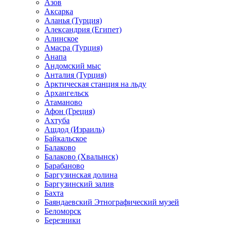
Азов
Аксарка
Аланья (Турция)
Александрия (Египет)
Алинское
Амасра (Турция)
Анапа
Андомский мыс
Анталия (Турция)
Арктическая станция на льду
Архангельск
Атаманово
Афон (Греция)
Ахтуба
Ашдод (Израиль)
Байкальское
Балаково
Балаково (Хвалынск)
Барабаново
Баргузинская долина
Баргузинский залив
Бахта
Баяндаевский Этнографический музей
Беломорск
Березники