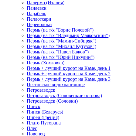
Палермо (Италия)
Панаевск
Парабель
Пеллотсари
Переволоки
Пермь (на т/х "Борис Полевой")
Пермь (на т/х "Владимир Маяковский")
Пермь (на т/х "Мамин-Сибиряк")
Пермь (на т/х "Михаил Кутузов")
Пермь (на т/х "Павел Бажов")
Пермь (на т/х "Юрий Никулин")
Пермь (Хохловка)
Пермь + лучший курорт на Каме, день 1
Пермь + лучший курорт на Каме, день 2
Пермь + лучший курорт на Каме, день 3
Пестовское водохранилище
Петрозаводск
Петрозаводск (Соловецкие острова)
Петрозаводск (Соловки)
Пинск
Пинск (Беларусь)
Пирей (Греция)
Плато Путорана
Плес
Повенец