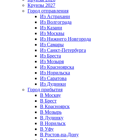
Круизы 2027
Город отправления
Из Астрахани
Из Волгограда
Из Казани
Из Москвы
Из Нижнего Новгорода
Из Самары
Из Санкт-Петербурга
Из Бреста
Из Мозыря
Из Красноярска
Из Норильска
Из Саратова
Из Дудинки
Город прибытия
В Москву
В Брест
В Красноярск
В Мозырь
В Дудинку
В Норильск
В Уфу
В Ростов-на-Дону