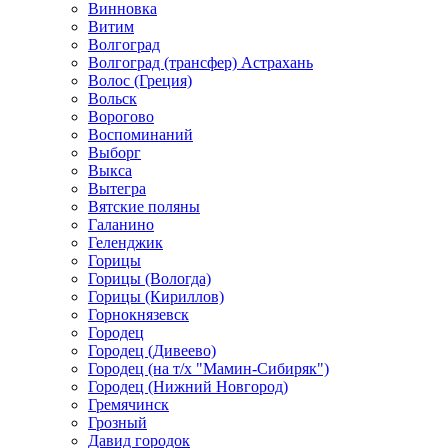
Винновка
Витим
Волгоград
Волгоград (трансфер) Астрахань
Волос (Греция)
Вольск
Ворогово
Воспоминаний
Выборг
Выкса
Вытегра
Вятские поляны
Галанино
Геленджик
Горицы
Горицы (Вологда)
Горицы (Кириллов)
Горнокнязевск
Городец
Городец (Дивеево)
Городец (на т/х "Мамин-Сибиряк")
Городец (Нижний Новгород)
Гремячинск
Грозный
Давид городок