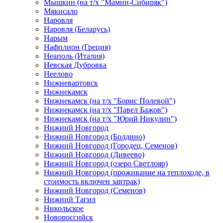
Мышкин (на т/х "Мамин-Сибиряк")
Мякисало
Наровля
Наровля (Беларусь)
Нарым
Нафплион (Греция)
Неаполь (Италия)
Невская Дубровка
Неелово
Нижневартовск
Нижнекамск
Нижнекамск (на т/х "Борис Полевой")
Нижнекамск (на т/х "Павел Бажов")
Нижнекамск (на т/х "Юрий Никулин")
Нижний Новгород
Нижний Новгород (Болдино)
Нижний Новгород (Городец, Семенов)
Нижний Новгород (Дивеево)
Нижний Новгород (озеро Светлояр)
Нижний Новгород (проживание на теплоходе, в
стоимость включен завтрак)
Нижний Новгород (Семенов)
Нижний Тагил
Никольское
Новороссийск