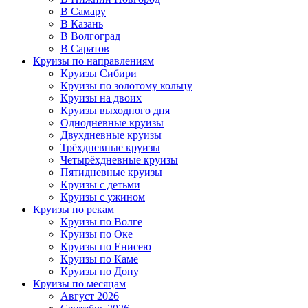
В Самару
В Казань
В Волгоград
В Саратов
Круизы по направлениям
Круизы Сибири
Круизы по золотому кольцу
Круизы на двоих
Круизы выходного дня
Однодневные круизы
Двухдневные круизы
Трёхдневные круизы
Четырёхдневные круизы
Пятидневные круизы
Круизы с детьми
Круизы с ужином
Круизы по рекам
Круизы по Волге
Круизы по Оке
Круизы по Енисею
Круизы по Каме
Круизы по Дону
Круизы по месяцам
Август 2026