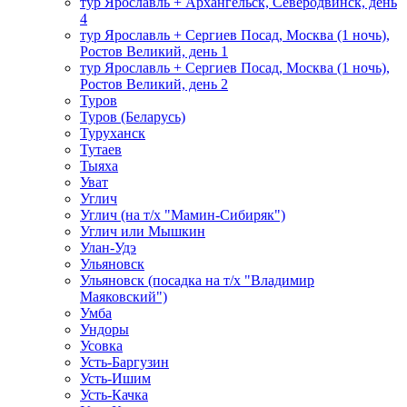
тур Ярославль + Архангельск, Северодвинск, день
4
тур Ярославль + Сергиев Посад, Москва (1 ночь),
Ростов Великий, день 1
тур Ярославль + Сергиев Посад, Москва (1 ночь),
Ростов Великий, день 2
Туров
Туров (Беларусь)
Туруханск
Тутаев
Тыяха
Уват
Углич
Углич (на т/х "Мамин-Сибиряк")
Углич или Мышкин
Улан-Удэ
Ульяновск
Ульяновск (посадка на т/х "Владимир
Маяковский")
Умба
Ундоры
Усовка
Усть-Баргузин
Усть-Ишим
Усть-Качка