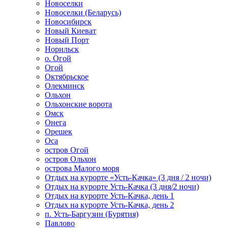
Новоселки
Новоселки (Беларусь)
Новосибирск
Новый Киеват
Новый Порт
Норильск
о. Огой
Огой
Октябрьское
Олекминск
Ольхон
Ольхонские ворота
Омск
Онега
Орешек
Оса
остров Огой
остров Ольхон
острова Малого моря
Отдых на курорте «Усть-Качка» (3 дня / 2 ночи)
Отдых на курорте Усть-Качка (3 дня/2 ночи)
Отдых на курорте Усть-Качка, день 1
Отдых на курорте Усть-Качка, день 2
п. Усть-Баргузин (Бурятия)
Павлово