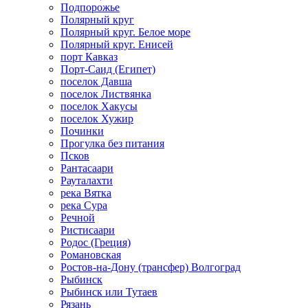
Подпорожье
Полярный круг
Полярный круг. Белое море
Полярный круг. Енисей
порт Кавказ
Порт-Саид (Египет)
поселок Давша
поселок Листвянка
поселок Хакусы
поселок Хужир
Починки
Прогулка без питания
Псков
Рантасаари
Рауталахти
река Вятка
река Сура
Речной
Ристисаари
Родос (Греция)
Романовская
Ростов-на-Дону (трансфер) Волгоград
Рыбинск
Рыбинск или Тутаев
Рязань