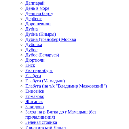
Даппарай
День в море
День на борту
Дербент
Дорошевичи
Дубна
Дубна (Кимры)
Дубна (трансфер) Москва
Дубовка
Дубое
Дубое (Беларусь)
Дюртюли
Ейск
Екатеринбург
Елабуга
Елабуга (Мамадыш)
Елабуга (на т/х "Владимир Маяковский")
Енисейск
Ермаково
Жиганск
Завидово
Заход на р.Вятка до г.Мамадыш (без
причаливания)
Зеленая стоянка
Иволгинский Дацан