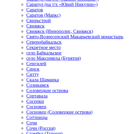
Сарапул (на т/х «Юрий Никулин»)
Саратов
Саратов (Маркс)
Свирьстрой
Свияжск
Свияжск (Иннополис, Свияжск)
Свято-Вознесенский Макарьевский монастырь
Северобайкальск
Секретное место
село Байкальское
село Максимиха (Бурятия)
Сенгилей
Синск
Ситту
Скала Шаманка
Соликамск
Соловецкие острова
Сортавала
Сосенки
Сосновец
Сосновец (Соловецкие острова)
Соттинцы
Сочи
Сочи (Россия)
Стамбул (Турция)