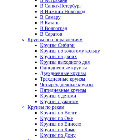
В Астрахань
В Санкт-Петербург
В Нижний Новгород
В Самару
В Казань
В Волгоград
В Саратов
Круизы по направлениям
Круизы Сибири
Круизы по золотому кольцу
Круизы на двоих
Круизы выходного дня
Однодневные круизы
Двухдневные круизы
Трёхдневные круизы
Четырёхдневные круизы
Пятидневные круизы
Круизы с детьми
Круизы с ужином
Круизы по рекам
Круизы по Волге
Круизы по Оке
Круизы по Енисею
Круизы по Каме
Круизы по Дону