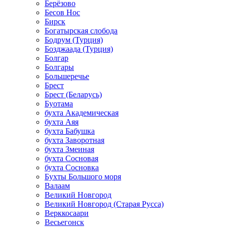
Берёзово
Бесов Нос
Бирск
Богатырская слобода
Бодрум (Турция)
Бозджаада (Турция)
Болгар
Болгары
Большеречье
Брест
Брест (Беларусь)
Буотама
бухта Академическая
бухта Аяя
бухта Бабушка
бухта Заворотная
бухта Змеиная
бухта Сосновая
бухта Сосновка
Бухты Большого моря
Валаам
Великий Новгород
Великий Новгород (Старая Русса)
Верккосаари
Весьегонск