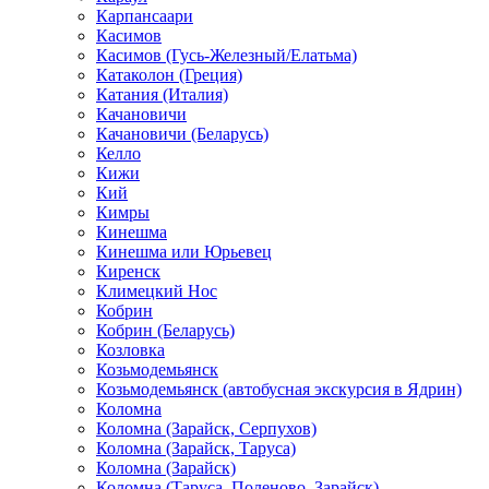
Карпансаари
Касимов
Касимов (Гусь-Железный/Елатьма)
Катаколон (Греция)
Катания (Италия)
Качановичи
Качановичи (Беларусь)
Келло
Кижи
Кий
Кимры
Кинешма
Кинешма или Юрьевец
Киренск
Климецкий Нос
Кобрин
Кобрин (Беларусь)
Козловка
Козьмодемьянск
Козьмодемьянск (автобусная экскурсия в Ядрин)
Коломна
Коломна (Зарайск, Серпухов)
Коломна (Зарайск, Таруса)
Коломна (Зарайск)
Коломна (Таруса, Поленово, Зарайск)