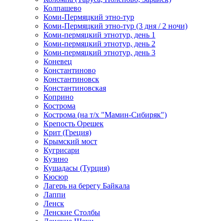
Колпашево
Коми-Пермяцкий этно-тур
Коми-Пермяцкий этно-тур (3 дня / 2 ночи)
Коми-пермяцкий этнотур, день 1
Коми-пермяцкий этнотур, день 2
Коми-пермяцкий этнотур, день 3
Коневец
Константиново
Константиновск
Константиновская
Коприно
Кострома
Кострома (на т/х "Мамин-Сибиряк")
Крепость Орешек
Крит (Греция)
Крымский мост
Кугрисари
Кузино
Кушадасы (Турция)
Кюсюр
Лагерь на берегу Байкала
Лаппи
Ленск
Ленские Столбы