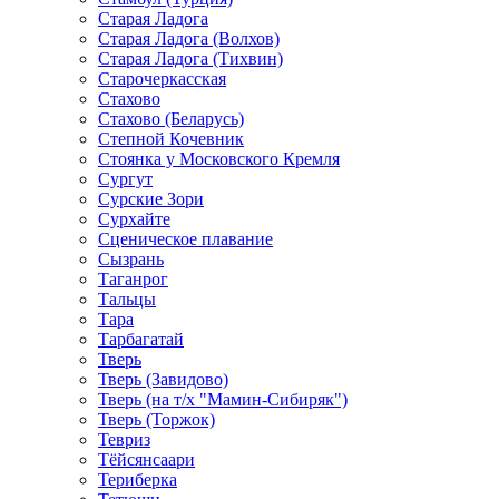
Старая Ладога
Старая Ладога (Волхов)
Старая Ладога (Тихвин)
Старочеркасская
Стахово
Стахово (Беларусь)
Степной Кочевник
Стоянка у Московского Кремля
Сургут
Сурские Зори
Сурхайте
Сценическое плавание
Сызрань
Таганрог
Тальцы
Тара
Тарбагатай
Тверь
Тверь (Завидово)
Тверь (на т/х "Мамин-Сибиряк")
Тверь (Торжок)
Тевриз
Тёйсянсаари
Териберка