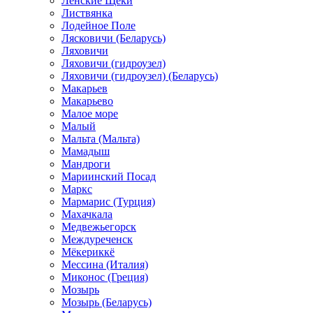
Ленские Щеки
Листвянка
Лодейное Поле
Лясковичи (Беларусь)
Ляховичи
Ляховичи (гидроузел)
Ляховичи (гидроузел) (Беларусь)
Макарьев
Макарьево
Малое море
Малый
Мальта (Мальта)
Мамадыш
Мандроги
Мариинский Посад
Маркс
Мармарис (Турция)
Махачкала
Медвежьегорск
Междуреченск
Мёкериккё
Мессина (Италия)
Миконос (Греция)
Мозырь
Мозырь (Беларусь)