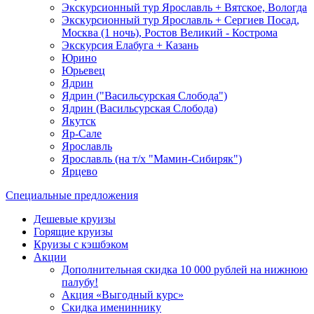
Экскурсионный тур Ярославль + Вятское, Вологда
Экскурсионный тур Ярославль + Сергиев Посад,
Москва (1 ночь), Ростов Великий - Кострома
Экскурсия Елабуга + Казань
Юрино
Юрьевец
Ядрин
Ядрин ("Васильсурская Слобода")
Ядрин (Васильсурская Слобода)
Якутск
Яр-Сале
Ярославль
Ярославль (на т/х "Мамин-Сибиряк")
Ярцево
Специальные предложения
Дешевые круизы
Горящие круизы
Круизы с кэшбэком
Акции
Дополнительная скидка 10 000 рублей на нижнюю
палубу!
Акция «Выгодный курс»
Скидка имениннику