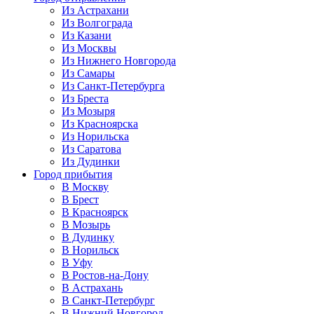
Из Астрахани
Из Волгограда
Из Казани
Из Москвы
Из Нижнего Новгорода
Из Самары
Из Санкт-Петербурга
Из Бреста
Из Мозыря
Из Красноярска
Из Норильска
Из Саратова
Из Дудинки
Город прибытия
В Москву
В Брест
В Красноярск
В Мозырь
В Дудинку
В Норильск
В Уфу
В Ростов-на-Дону
В Астрахань
В Санкт-Петербург
В Нижний Новгород