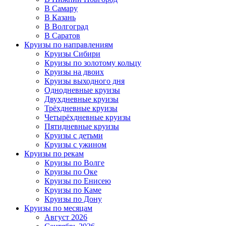
В Самару
В Казань
В Волгоград
В Саратов
Круизы по направлениям
Круизы Сибири
Круизы по золотому кольцу
Круизы на двоих
Круизы выходного дня
Однодневные круизы
Двухдневные круизы
Трёхдневные круизы
Четырёхдневные круизы
Пятидневные круизы
Круизы с детьми
Круизы с ужином
Круизы по рекам
Круизы по Волге
Круизы по Оке
Круизы по Енисею
Круизы по Каме
Круизы по Дону
Круизы по месяцам
Август 2026