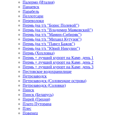
Палермо (Италия)
Панаевск
Парабель
Пеллотсари
Переволоки
Пермь (на т/х "Борис Полевой")
Пермь (на т/х "Владимир Маяковский")
Пермь (на т/х "Мамин-Сибиряк")
Пермь (на т/х "Михаил Кутузов")
Пермь (на т/х "Павел Бажов")
Пермь (на т/х "Юрий Никулин")
Пермь (Хохловка)
Пермь + лучший курорт на Каме, день 1
Пермь + лучший курорт на Каме, день 2
Пермь + лучший курорт на Каме, день 3
Пестовское водохранилище
Петрозаводск
Петрозаводск (Соловецкие острова)
Петрозаводск (Соловки)
Пинск
Пинск (Беларусь)
Пирей (Греция)
Плато Путорана
Плес
Повенец