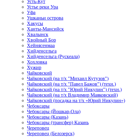
Усть-Кут
Устье реки Ура
Уфа
Ушканьи острова
Хакусы
Ханты-Мансийск
Хвалынск
Хвойный Бор
Хейнясенмаа
Хийденсельга
Хийденсельга (Рускеала)
Хохловка
Хужир
Чайковский
Чайковский (на т/х "Михаил Кутузов")
Чайковский (на т/х "Павел Бажов") (техн.)
Чайковский (на т/х "Юрий Никулин") (техн.)
Чайковский (на т/х Владимир Маяковский)
Чайковский (посадка на т/х «Юрий Никулин»)
Чебоксары
Чебоксары (Йошкар-Ола)
Чебоксары (Казань)
Чебоксары (трансфер) Казань
Череповец
Череповец (Белозерск)