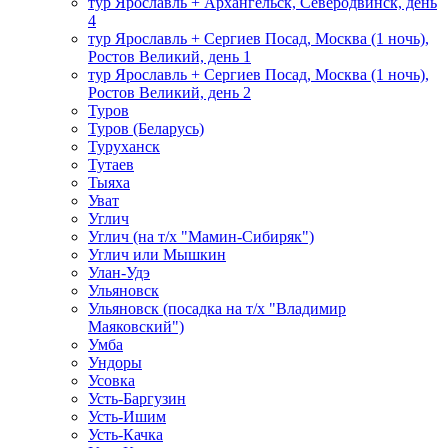
тур Ярославль + Архангельск, Северодвинск, день
4
тур Ярославль + Сергиев Посад, Москва (1 ночь),
Ростов Великий, день 1
тур Ярославль + Сергиев Посад, Москва (1 ночь),
Ростов Великий, день 2
Туров
Туров (Беларусь)
Туруханск
Тутаев
Тыяха
Уват
Углич
Углич (на т/х "Мамин-Сибиряк")
Углич или Мышкин
Улан-Удэ
Ульяновск
Ульяновск (посадка на т/х "Владимир
Маяковский")
Умба
Ундоры
Усовка
Усть-Баргузин
Усть-Ишим
Усть-Качка