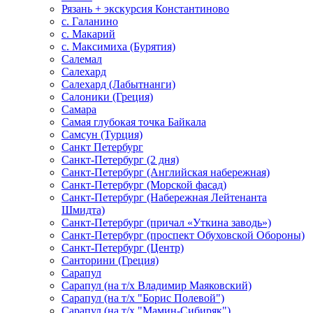
Рязань + экскурсия Константиново
с. Галанино
с. Макарий
с. Максимиха (Бурятия)
Салемал
Салехард
Салехард (Лабытнанги)
Салоники (Греция)
Самара
Самая глубокая точка Байкала
Самсун (Турция)
Санкт Петербург
Санкт-Петербург (2 дня)
Санкт-Петербург (Английская набережная)
Санкт-Петербург (Морской фасад)
Санкт-Петербург (Набережная Лейтенанта
Шмидта)
Санкт-Петербург (причал «Уткина заводь»)
Санкт-Петербург (проспект Обуховской Обороны)
Санкт-Петербург (Центр)
Санторини (Греция)
Сарапул
Сарапул (на т/х Владимир Маяковский)
Сарапул (на т/х "Борис Полевой")
Сарапул (на т/х "Мамин-Сибиряк")