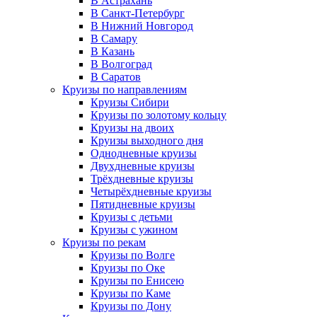
В Астрахань
В Санкт-Петербург
В Нижний Новгород
В Самару
В Казань
В Волгоград
В Саратов
Круизы по направлениям
Круизы Сибири
Круизы по золотому кольцу
Круизы на двоих
Круизы выходного дня
Однодневные круизы
Двухдневные круизы
Трёхдневные круизы
Четырёхдневные круизы
Пятидневные круизы
Круизы с детьми
Круизы с ужином
Круизы по рекам
Круизы по Волге
Круизы по Оке
Круизы по Енисею
Круизы по Каме
Круизы по Дону