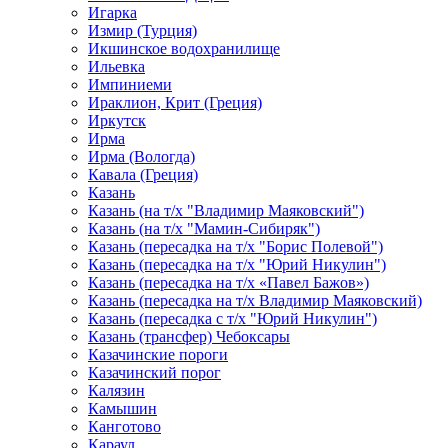
Игарка
Измир (Турция)
Икшинское водохранилище
Ильевка
Импиниеми
Ираклион, Крит (Греция)
Иркутск
Ирма
Ирма (Вологда)
Кавала (Греция)
Казань
Казань (на т/х "Владимир Маяковский")
Казань (на т/х "Мамин-Сибиряк")
Казань (пересадка на т/х "Борис Полевой")
Казань (пересадка на т/х "Юрий Никулин")
Казань (пересадка на т/х «Павел Бажов»)
Казань (пересадка на т/х Владимир Маяковский)
Казань (пересадка с т/х "Юрий Никулин")
Казань (трансфер) Чебоксары
Казачинские пороги
Казачинский порог
Калязин
Камышин
Канготово
Караул