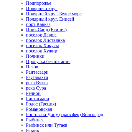
Подпорожье
Полярный круг
Полярный круг. Белое море
Полярный круг. Енисей
порт Кавказ
Порт-Саид (Египет)
поселок Давша
поселок Листвянка
поселок Хакусы
поселок Хужир
Починки
Прогулка без питания
Псков
Рантасаари
Рауталахти
река Вятка
река Сура
Речной
Ристисаари
Родос (Греция)
Романовская
Ростов-на-Дону (трансфер) Волгоград
Рыбинск
Рыбинск или Тутаев
Рязань