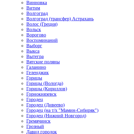
Винновка
Витим
Волгоград
Волгоград (трансфер) Астрахань
Волос (Греция)
Вольск
Ворогово
Воспоминаний
Выборг
Выкса
Вытегра
Вятские поляны
Галанино
Геленджик
Горицы
Горицы (Вологда)
Горицы (Кириллов)
Горнокнязевск
Городец
Городец (Дивеево)
Городец (на т/х "Мамин-Сибиряк")
Городец (Нижний Новгород)
Гремячинск
Грозный
Давид городок