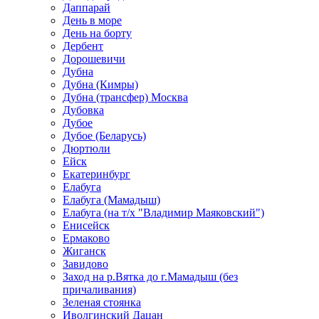
Даппарай
День в море
День на борту
Дербент
Дорошевичи
Дубна
Дубна (Кимры)
Дубна (трансфер) Москва
Дубовка
Дубое
Дубое (Беларусь)
Дюртюли
Ейск
Екатеринбург
Елабуга
Елабуга (Мамадыш)
Елабуга (на т/х "Владимир Маяковский")
Енисейск
Ермаково
Жиганск
Завидово
Заход на р.Вятка до г.Мамадыш (без
причаливания)
Зеленая стоянка
Иволгинский Дацан