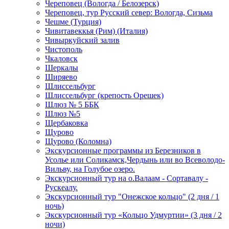
Череповец (Вологда / Белозерск)
Череповец, тур Русский север: Вологда, Сизьма
Чешме (Турция)
Чивитавеккья (Рим) (Италия)
Чивыркуйский залив
Чистополь
Чкаловск
Шеркалы
Ширяево
Шлиссельбург
Шлиссельбург (крепость Орешек)
Шлюз № 5 ББК
Шлюз №5
Щербаковка
Щурово
Щурово (Коломна)
Экскурсионные программы из Березников в
Усолье или Соликамск,Чердынь или во Всеволодо-
Вильву, на Голубое озеро.
Экскурсионный тур на о.Валаам - Сортавалу -
Рускеалу.
Экскурсионный тур "Онежское кольцо" (2 дня / 1
ночь)
Экскурсионный тур «Кольцо Удмуртии» (3 дня / 2
ночи)