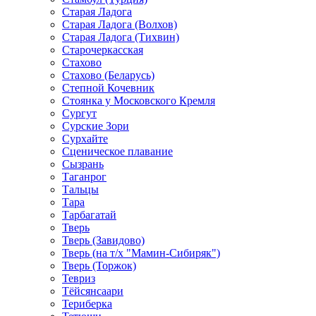
Старая Ладога
Старая Ладога (Волхов)
Старая Ладога (Тихвин)
Старочеркасская
Стахово
Стахово (Беларусь)
Степной Кочевник
Стоянка у Московского Кремля
Сургут
Сурские Зори
Сурхайте
Сценическое плавание
Сызрань
Таганрог
Тальцы
Тара
Тарбагатай
Тверь
Тверь (Завидово)
Тверь (на т/х "Мамин-Сибиряк")
Тверь (Торжок)
Тевриз
Тёйсянсаари
Териберка