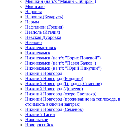
Мышкин (на т/х "Мамин-Сибиряк")
Мякисало
Наровля
Наровля (Беларусь)
Нарым
Нафплион (Греция)
Неаполь (Италия)
Невская Дубровка
Неелово
Нижневартовск
Нижнекамск
Нижнекамск (на т/х "Борис Полевой")
Нижнекамск (на т/х "Павел Бажов")
Нижнекамск (на т/х "Юрий Никулин")
Нижний Новгород
Нижний Новгород (Болдино)
Нижний Новгород (Городец, Семенов)
Нижний Новгород (Дивеево)
Нижний Новгород (озеро Светлояр)
Нижний Новгород (проживание на теплоходе, в
стоимость включен завтрак)
Нижний Новгород (Семенов)
Нижний Тагил
Никольское
Новороссийск