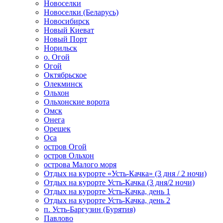
Новоселки
Новоселки (Беларусь)
Новосибирск
Новый Киеват
Новый Порт
Норильск
о. Огой
Огой
Октябрьское
Олекминск
Ольхон
Ольхонские ворота
Омск
Онега
Орешек
Оса
остров Огой
остров Ольхон
острова Малого моря
Отдых на курорте «Усть-Качка» (3 дня / 2 ночи)
Отдых на курорте Усть-Качка (3 дня/2 ночи)
Отдых на курорте Усть-Качка, день 1
Отдых на курорте Усть-Качка, день 2
п. Усть-Баргузин (Бурятия)
Павлово