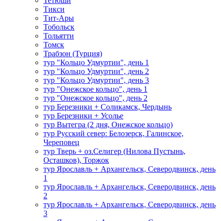
Тетюши
Тикси
Тит-Ары
Тобольск
Тольятти
Томск
Трабзон (Турция)
тур "Кольцо Удмуртии", день 1
тур "Кольцо Удмуртии", день 2
тур "Кольцо Удмуртии", день 3
тур "Онежское кольцо", день 1
тур "Онежское кольцо", день 2
тур Березники + Соликамск, Чердынь
тур Березники + Усолье
тур Вытегра (2 дня, Онежское кольцо)
тур Русский север: Белозерск, Галинское,
Череповец
тур Тверь + оз.Селигер (Нилова Пустынь,
Осташков), Торжок
тур Ярославль + Архангельск, Северодвинск, день
1
тур Ярославль + Архангельск, Северодвинск, день
2
тур Ярославль + Архангельск, Северодвинск, день
3