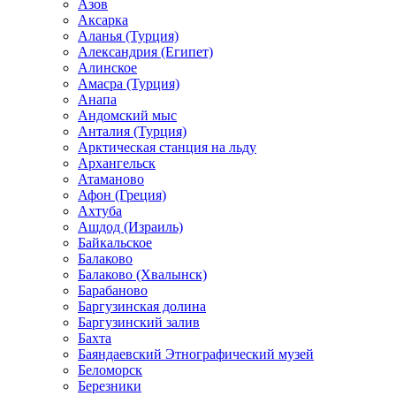
Азов
Аксарка
Аланья (Турция)
Александрия (Египет)
Алинское
Амасра (Турция)
Анапа
Андомский мыс
Анталия (Турция)
Арктическая станция на льду
Архангельск
Атаманово
Афон (Греция)
Ахтуба
Ашдод (Израиль)
Байкальское
Балаково
Балаково (Хвалынск)
Барабаново
Баргузинская долина
Баргузинский залив
Бахта
Баяндаевский Этнографический музей
Беломорск
Березники