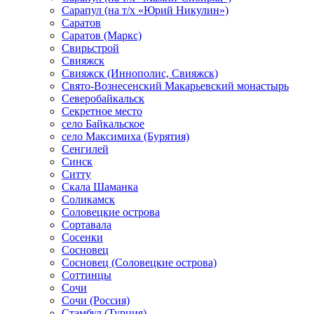
Сарапул (на т/х «Юрий Никулин»)
Саратов
Саратов (Маркс)
Свирьстрой
Свияжск
Свияжск (Иннополис, Свияжск)
Свято-Вознесенский Макарьевский монастырь
Северобайкальск
Секретное место
село Байкальское
село Максимиха (Бурятия)
Сенгилей
Синск
Ситту
Скала Шаманка
Соликамск
Соловецкие острова
Сортавала
Сосенки
Сосновец
Сосновец (Соловецкие острова)
Соттинцы
Сочи
Сочи (Россия)
Стамбул (Турция)