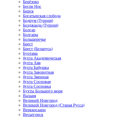
Берёзово
Бесов Нос
Бирск
Богатырская слобода
Бодрум (Турция)
Бозджаада (Турция)
Болгар
Болгары
Большеречье
Брест
Брест (Беларусь)
Буотама
бухта Академическая
бухта Аяя
бухта Бабушка
бухта Заворотная
бухта Змеиная
бухта Сосновая
бухта Сосновка
Бухты Большого моря
Валаам
Великий Новгород
Великий Новгород (Старая Русса)
Верккосаари
Весьегонск