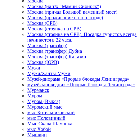
Москва
Москва (на т/х "Мамин-Сибиряк")
Москва (причал Большой каменный мост)
Москва (проживание на теплоходе)
Москва (СРВ)
Москва (стоянка на СРВ)
Москва (стоянка на СРВ). Посадка туристов всегда
начинается в 22 часа.
Москва (трансфер)
Москва (трансфер) Дубна
Москва (трансфер) Калязин
Москва (ЮРВ)
Мужи
Мужи/Ханты-Мужи
Музей-диорама «Прорыв блокады Ленинграда»
музей-заповедник «Прорыв блокады Ленинграда»
Мурманск
Муром
Муром (Выкса)
Муромский мыс
мыс Котельниковский
мыс Половинный
Мыс Скала Шаманка
мыс Хобой
Мышкин