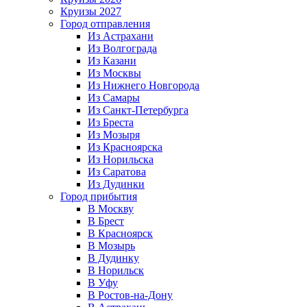
Круизы 2027
Город отправления
Из Астрахани
Из Волгограда
Из Казани
Из Москвы
Из Нижнего Новгорода
Из Самары
Из Санкт-Петербурга
Из Бреста
Из Мозыря
Из Красноярска
Из Норильска
Из Саратова
Из Дудинки
Город прибытия
В Москву
В Брест
В Красноярск
В Мозырь
В Дудинку
В Норильск
В Уфу
В Ростов-на-Дону