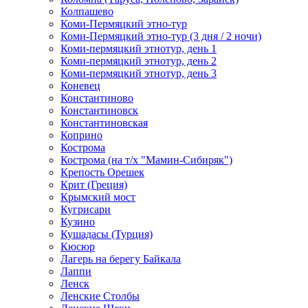
Колпашево
Коми-Пермяцкий этно-тур
Коми-Пермяцкий этно-тур (3 дня / 2 ночи)
Коми-пермяцкий этнотур, день 1
Коми-пермяцкий этнотур, день 2
Коми-пермяцкий этнотур, день 3
Коневец
Константиново
Константиновск
Константиновская
Коприно
Кострома
Кострома (на т/х "Мамин-Сибиряк")
Крепость Орешек
Крит (Греция)
Крымский мост
Кугрисари
Кузино
Кушадасы (Турция)
Кюсюр
Лагерь на берегу Байкала
Лаппи
Ленск
Ленские Столбы