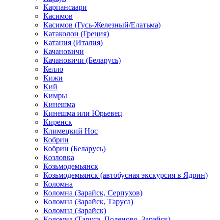
Карпансаари
Касимов
Касимов (Гусь-Железный/Елатьма)
Катаколон (Греция)
Катания (Италия)
Качановичи
Качановичи (Беларусь)
Келло
Кижи
Кий
Кимры
Кинешма
Кинешма или Юрьевец
Киренск
Климецкий Нос
Кобрин
Кобрин (Беларусь)
Козловка
Козьмодемьянск
Козьмодемьянск (автобусная экскурсия в Ядрин)
Коломна
Коломна (Зарайск, Серпухов)
Коломна (Зарайск, Таруса)
Коломна (Зарайск)
Коломна (Таруса, Поленово, Зарайск)