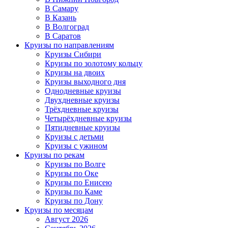
В Самару
В Казань
В Волгоград
В Саратов
Круизы по направлениям
Круизы Сибири
Круизы по золотому кольцу
Круизы на двоих
Круизы выходного дня
Однодневные круизы
Двухдневные круизы
Трёхдневные круизы
Четырёхдневные круизы
Пятидневные круизы
Круизы с детьми
Круизы с ужином
Круизы по рекам
Круизы по Волге
Круизы по Оке
Круизы по Енисею
Круизы по Каме
Круизы по Дону
Круизы по месяцам
Август 2026