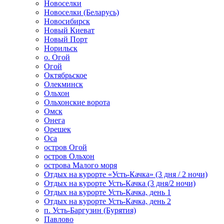
Новоселки
Новоселки (Беларусь)
Новосибирск
Новый Киеват
Новый Порт
Норильск
о. Огой
Огой
Октябрьское
Олекминск
Ольхон
Ольхонские ворота
Омск
Онега
Орешек
Оса
остров Огой
остров Ольхон
острова Малого моря
Отдых на курорте «Усть-Качка» (3 дня / 2 ночи)
Отдых на курорте Усть-Качка (3 дня/2 ночи)
Отдых на курорте Усть-Качка, день 1
Отдых на курорте Усть-Качка, день 2
п. Усть-Баргузин (Бурятия)
Павлово