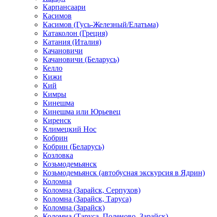
Карпансаари
Касимов
Касимов (Гусь-Железный/Елатьма)
Катаколон (Греция)
Катания (Италия)
Качановичи
Качановичи (Беларусь)
Келло
Кижи
Кий
Кимры
Кинешма
Кинешма или Юрьевец
Киренск
Климецкий Нос
Кобрин
Кобрин (Беларусь)
Козловка
Козьмодемьянск
Козьмодемьянск (автобусная экскурсия в Ядрин)
Коломна
Коломна (Зарайск, Серпухов)
Коломна (Зарайск, Таруса)
Коломна (Зарайск)
Коломна (Таруса, Поленово, Зарайск)