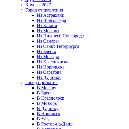
Круизы 2027
Город отправления
Из Астрахани
Из Волгограда
Из Казани
Из Москвы
Из Нижнего Новгорода
Из Самары
Из Санкт-Петербурга
Из Бреста
Из Мозыря
Из Красноярска
Из Норильска
Из Саратова
Из Дудинки
Город прибытия
В Москву
В Брест
В Красноярск
В Мозырь
В Дудинку
В Норильск
В Уфу
В Ростов-на-Дону