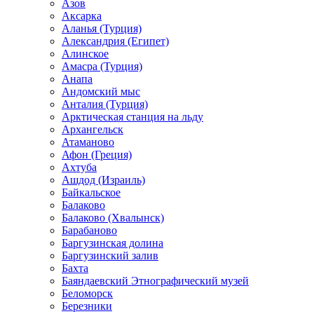
Азов
Аксарка
Аланья (Турция)
Александрия (Египет)
Алинское
Амасра (Турция)
Анапа
Андомский мыс
Анталия (Турция)
Арктическая станция на льду
Архангельск
Атаманово
Афон (Греция)
Ахтуба
Ашдод (Израиль)
Байкальское
Балаково
Балаково (Хвалынск)
Барабаново
Баргузинская долина
Баргузинский залив
Бахта
Баяндаевский Этнографический музей
Беломорск
Березники