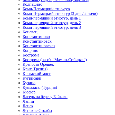
Колпашево
Коми-Пермяцкий этно-тур
Коми-Пермяцкий этно-тур (3 дня / 2 ночи)
Коми-пермяцкий этнотур, день 1
Коми-пермяцкий этнотур, день 2
Коми-пермяцкий этнотур, день 3
Коневец
Константиново
Константиновск
Константиновская
Коприно
Кострома
Кострома (на т/х "Мамин-Сибиряк")
Крепость Орешек
Крит (Греция)
Крымский мост
Кугрисари
Кузино
Кушадасы (Турция)
Кюсюр
Лагерь на берегу Байкала
Лаппи
Ленск
Ленские Столбы