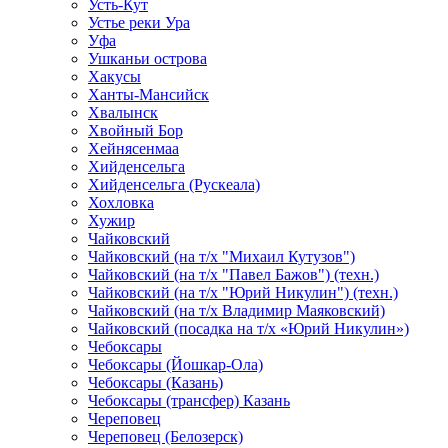
Усть-Кут
Устье реки Ура
Уфа
Ушканьи острова
Хакусы
Ханты-Мансийск
Хвалынск
Хвойный Бор
Хейнясенмаа
Хийденсельга
Хийденсельга (Рускеала)
Хохловка
Хужир
Чайковский
Чайковский (на т/х "Михаил Кутузов")
Чайковский (на т/х "Павел Бажов") (техн.)
Чайковский (на т/х "Юрий Никулин") (техн.)
Чайковский (на т/х Владимир Маяковский)
Чайковский (посадка на т/х «Юрий Никулин»)
Чебоксары
Чебоксары (Йошкар-Ола)
Чебоксары (Казань)
Чебоксары (трансфер) Казань
Череповец
Череповец (Белозерск)