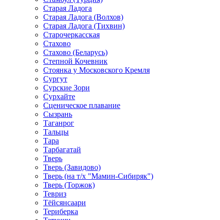
Старая Ладога
Старая Ладога (Волхов)
Старая Ладога (Тихвин)
Старочеркасская
Стахово
Стахово (Беларусь)
Степной Кочевник
Стоянка у Московского Кремля
Сургут
Сурские Зори
Сурхайте
Сценическое плавание
Сызрань
Таганрог
Тальцы
Тара
Тарбагатай
Тверь
Тверь (Завидово)
Тверь (на т/х "Мамин-Сибиряк")
Тверь (Торжок)
Тевриз
Тёйсянсаари
Териберка