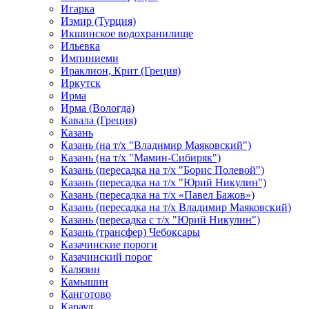
Игарка
Измир (Турция)
Икшинское водохранилище
Ильевка
Импиниеми
Ираклион, Крит (Греция)
Иркутск
Ирма
Ирма (Вологда)
Кавала (Греция)
Казань
Казань (на т/х "Владимир Маяковский")
Казань (на т/х "Мамин-Сибиряк")
Казань (пересадка на т/х "Борис Полевой")
Казань (пересадка на т/х "Юрий Никулин")
Казань (пересадка на т/х «Павел Бажов»)
Казань (пересадка на т/х Владимир Маяковский)
Казань (пересадка с т/х "Юрий Никулин")
Казань (трансфер) Чебоксары
Казачинские пороги
Казачинский порог
Калязин
Камышин
Канготово
Караул