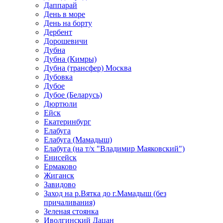
Даппарай
День в море
День на борту
Дербент
Дорошевичи
Дубна
Дубна (Кимры)
Дубна (трансфер) Москва
Дубовка
Дубое
Дубое (Беларусь)
Дюртюли
Ейск
Екатеринбург
Елабуга
Елабуга (Мамадыш)
Елабуга (на т/х "Владимир Маяковский")
Енисейск
Ермаково
Жиганск
Завидово
Заход на р.Вятка до г.Мамадыш (без
причаливания)
Зеленая стоянка
Иволгинский Дацан