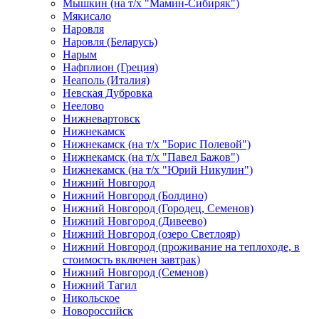
Мышкин (на т/х "Мамин-Сибиряк")
Мякисало
Наровля
Наровля (Беларусь)
Нарым
Нафплион (Греция)
Неаполь (Италия)
Невская Дубровка
Неелово
Нижневартовск
Нижнекамск
Нижнекамск (на т/х "Борис Полевой")
Нижнекамск (на т/х "Павел Бажов")
Нижнекамск (на т/х "Юрий Никулин")
Нижний Новгород
Нижний Новгород (Болдино)
Нижний Новгород (Городец, Семенов)
Нижний Новгород (Дивеево)
Нижний Новгород (озеро Светлояр)
Нижний Новгород (проживание на теплоходе, в
стоимость включен завтрак)
Нижний Новгород (Семенов)
Нижний Тагил
Никольское
Новороссийск