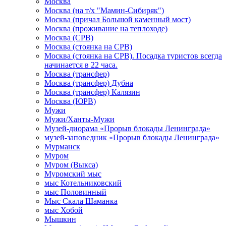
Москва
Москва (на т/х "Мамин-Сибиряк")
Москва (причал Большой каменный мост)
Москва (проживание на теплоходе)
Москва (СРВ)
Москва (стоянка на СРВ)
Москва (стоянка на СРВ). Посадка туристов всегда
начинается в 22 часа.
Москва (трансфер)
Москва (трансфер) Дубна
Москва (трансфер) Калязин
Москва (ЮРВ)
Мужи
Мужи/Ханты-Мужи
Музей-диорама «Прорыв блокады Ленинграда»
музей-заповедник «Прорыв блокады Ленинграда»
Мурманск
Муром
Муром (Выкса)
Муромский мыс
мыс Котельниковский
мыс Половинный
Мыс Скала Шаманка
мыс Хобой
Мышкин