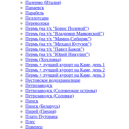
Палермо (Италия)
Панаевск
Парабель
Пеллотсари
Переволоки
Пермь (на т/х "Борис Полевой")
Пермь (на т/х "Владимир Маяковский")
Пермь (на т/х "Мамин-Сибиряк")
Пермь (на т/х "Михаил Кутузов")
Пермь (на т/х "Павел Бажов")
Пермь (на т/х "Юрий Никулин")
Пермь (Хохловка)
Пермь + лучший курорт на Каме, день 1
Пермь + лучший курорт на Каме, день 2
Пермь + лучший курорт на Каме, день 3
Пестовское водохранилище
Петрозаводск
Петрозаводск (Соловецкие острова)
Петрозаводск (Соловки)
Пинск
Пинск (Беларусь)
Пирей (Греция)
Плато Путорана
Плес
Повенец