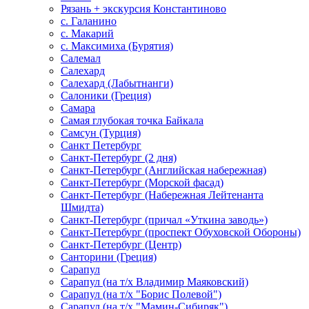
Рязань + экскурсия Константиново
с. Галанино
с. Макарий
с. Максимиха (Бурятия)
Салемал
Салехард
Салехард (Лабытнанги)
Салоники (Греция)
Самара
Самая глубокая точка Байкала
Самсун (Турция)
Санкт Петербург
Санкт-Петербург (2 дня)
Санкт-Петербург (Английская набережная)
Санкт-Петербург (Морской фасад)
Санкт-Петербург (Набережная Лейтенанта
Шмидта)
Санкт-Петербург (причал «Уткина заводь»)
Санкт-Петербург (проспект Обуховской Обороны)
Санкт-Петербург (Центр)
Санторини (Греция)
Сарапул
Сарапул (на т/х Владимир Маяковский)
Сарапул (на т/х "Борис Полевой")
Сарапул (на т/х "Мамин-Сибиряк")