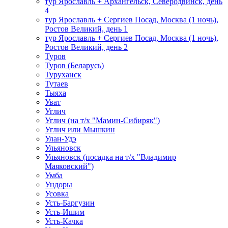
тур Ярославль + Архангельск, Северодвинск, день
4
тур Ярославль + Сергиев Посад, Москва (1 ночь),
Ростов Великий, день 1
тур Ярославль + Сергиев Посад, Москва (1 ночь),
Ростов Великий, день 2
Туров
Туров (Беларусь)
Туруханск
Тутаев
Тыяха
Уват
Углич
Углич (на т/х "Мамин-Сибиряк")
Углич или Мышкин
Улан-Удэ
Ульяновск
Ульяновск (посадка на т/х "Владимир
Маяковский")
Умба
Ундоры
Усовка
Усть-Баргузин
Усть-Ишим
Усть-Качка