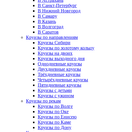
В Астрахань
В Санкт-Петербург
В Нижний Новгород
В Самару
В Казань
В Волгоград
В Саратов
Круизы по направлениям
Круизы Сибири
Круизы по золотому кольцу
Круизы на двоих
Круизы выходного дня
Однодневные круизы
Двухдневные круизы
Трёхдневные круизы
Четырёхдневные круизы
Пятидневные круизы
Круизы с детьми
Круизы с ужином
Круизы по рекам
Круизы по Волге
Круизы по Оке
Круизы по Енисею
Круизы по Каме
Круизы по Дону