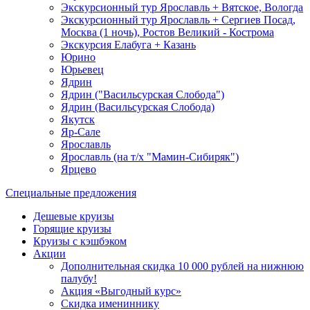
Экскурсионный тур Ярославль + Вятское, Вологда
Экскурсионный тур Ярославль + Сергиев Посад,
Москва (1 ночь), Ростов Великий - Кострома
Экскурсия Елабуга + Казань
Юрино
Юрьевец
Ядрин
Ядрин ("Васильсурская Слобода")
Ядрин (Васильсурская Слобода)
Якутск
Яр-Сале
Ярославль
Ярославль (на т/х "Мамин-Сибиряк")
Ярцево
Специальные предложения
Дешевые круизы
Горящие круизы
Круизы с кэшбэком
Акции
Дополнительная скидка 10 000 рублей на нижнюю
палубу!
Акция «Выгодный курс»
Скидка имениннику