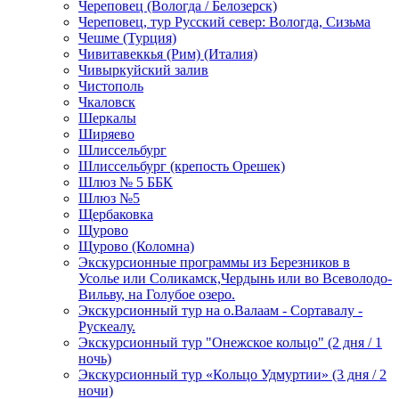
Череповец (Вологда / Белозерск)
Череповец, тур Русский север: Вологда, Сизьма
Чешме (Турция)
Чивитавеккья (Рим) (Италия)
Чивыркуйский залив
Чистополь
Чкаловск
Шеркалы
Ширяево
Шлиссельбург
Шлиссельбург (крепость Орешек)
Шлюз № 5 ББК
Шлюз №5
Щербаковка
Щурово
Щурово (Коломна)
Экскурсионные программы из Березников в
Усолье или Соликамск,Чердынь или во Всеволодо-
Вильву, на Голубое озеро.
Экскурсионный тур на о.Валаам - Сортавалу -
Рускеалу.
Экскурсионный тур "Онежское кольцо" (2 дня / 1
ночь)
Экскурсионный тур «Кольцо Удмуртии» (3 дня / 2
ночи)