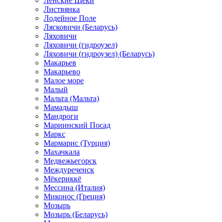
Ленские Щеки
Листвянка
Лодейное Поле
Лясковичи (Беларусь)
Ляховичи
Ляховичи (гидроузел)
Ляховичи (гидроузел) (Беларусь)
Макарьев
Макарьево
Малое море
Малый
Мальта (Мальта)
Мамадыш
Мандроги
Мариинский Посад
Маркс
Мармарис (Турция)
Махачкала
Медвежьегорск
Междуреченск
Мёкериккё
Мессина (Италия)
Миконос (Греция)
Мозырь
Мозырь (Беларусь)