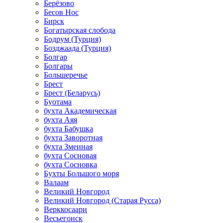
Берёзово
Бесов Нос
Бирск
Богатырская слобода
Бодрум (Турция)
Бозджаада (Турция)
Болгар
Болгары
Большеречье
Брест
Брест (Беларусь)
Буотама
бухта Академическая
бухта Аяя
бухта Бабушка
бухта Заворотная
бухта Змеиная
бухта Сосновая
бухта Сосновка
Бухты Большого моря
Валаам
Великий Новгород
Великий Новгород (Старая Русса)
Верккосаари
Весьегонск