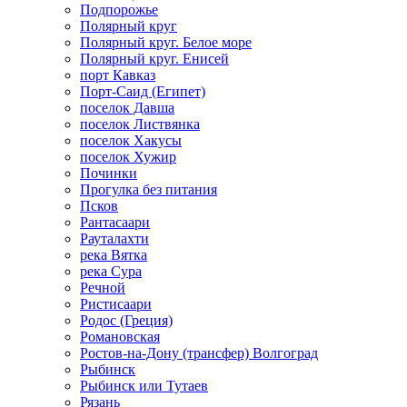
Подпорожье
Полярный круг
Полярный круг. Белое море
Полярный круг. Енисей
порт Кавказ
Порт-Саид (Египет)
поселок Давша
поселок Листвянка
поселок Хакусы
поселок Хужир
Починки
Прогулка без питания
Псков
Рантасаари
Рауталахти
река Вятка
река Сура
Речной
Ристисаари
Родос (Греция)
Романовская
Ростов-на-Дону (трансфер) Волгоград
Рыбинск
Рыбинск или Тутаев
Рязань