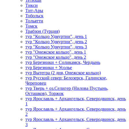
Тетюши
Тикси
Тит-Ары
Тобольск
Тольятти
Томск
Трабзон (Турция)
тур "Кольцо Удмуртии", день 1
тур "Кольцо Удмуртии", день 2
тур "Кольцо Удмуртии", день 3
тур "Онежское кольцо", день 1
тур "Онежское кольцо", день 2
тур Березники + Соликамск, Чердынь
тур Березники + Усолье
тур Вытегра (2 дня, Онежское кольцо)
тур Русский север: Белозерск, Галинское,
Череповец
тур Тверь + оз.Селигер (Нилова Пустынь,
Осташков), Торжок
тур Ярославль + Архангельск, Северодвинск, день
1
тур Ярославль + Архангельск, Северодвинск, день
2
тур Ярославль + Архангельск, Северодвинск, день
3