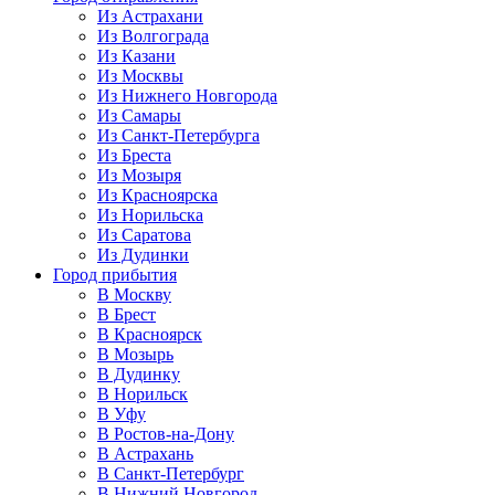
Из Астрахани
Из Волгограда
Из Казани
Из Москвы
Из Нижнего Новгорода
Из Самары
Из Санкт-Петербурга
Из Бреста
Из Мозыря
Из Красноярска
Из Норильска
Из Саратова
Из Дудинки
Город прибытия
В Москву
В Брест
В Красноярск
В Мозырь
В Дудинку
В Норильск
В Уфу
В Ростов-на-Дону
В Астрахань
В Санкт-Петербург
В Нижний Новгород