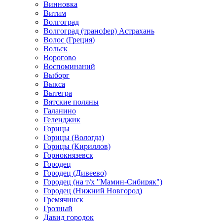
Винновка
Витим
Волгоград
Волгоград (трансфер) Астрахань
Волос (Греция)
Вольск
Ворогово
Воспоминаний
Выборг
Выкса
Вытегра
Вятские поляны
Галанино
Геленджик
Горицы
Горицы (Вологда)
Горицы (Кириллов)
Горнокнязевск
Городец
Городец (Дивеево)
Городец (на т/х "Мамин-Сибиряк")
Городец (Нижний Новгород)
Гремячинск
Грозный
Давид городок