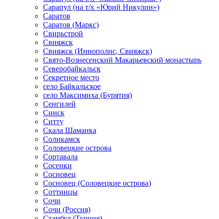
Сарапул (на т/х «Юрий Никулин»)
Саратов
Саратов (Маркс)
Свирьстрой
Свияжск
Свияжск (Иннополис, Свияжск)
Свято-Вознесенский Макарьевский монастырь
Северобайкальск
Секретное место
село Байкальское
село Максимиха (Бурятия)
Сенгилей
Синск
Ситту
Скала Шаманка
Соликамск
Соловецкие острова
Сортавала
Сосенки
Сосновец
Сосновец (Соловецкие острова)
Соттинцы
Сочи
Сочи (Россия)
Стамбул (Турция)