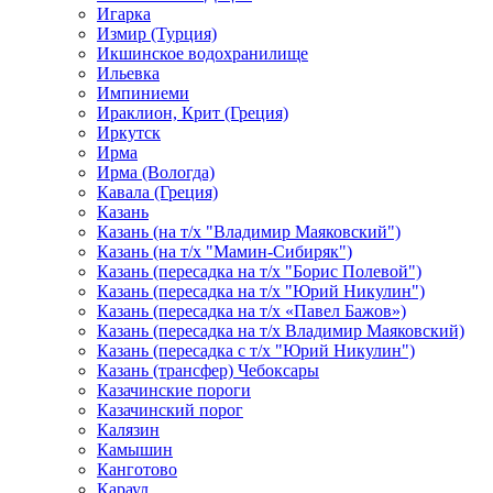
Игарка
Измир (Турция)
Икшинское водохранилище
Ильевка
Импиниеми
Ираклион, Крит (Греция)
Иркутск
Ирма
Ирма (Вологда)
Кавала (Греция)
Казань
Казань (на т/х "Владимир Маяковский")
Казань (на т/х "Мамин-Сибиряк")
Казань (пересадка на т/х "Борис Полевой")
Казань (пересадка на т/х "Юрий Никулин")
Казань (пересадка на т/х «Павел Бажов»)
Казань (пересадка на т/х Владимир Маяковский)
Казань (пересадка с т/х "Юрий Никулин")
Казань (трансфер) Чебоксары
Казачинские пороги
Казачинский порог
Калязин
Камышин
Канготово
Караул