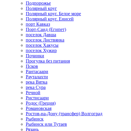
Подпорожье
Полярный круг
Полярный круг. Белое море
Полярный круг. Енисей
порт Кавказ
Порт-Саид (Египет)
поселок Давша
поселок Листвянка
поселок Хакусы
поселок Хужир
Починки
Прогулка без питания
Псков
Рантасаари
Рауталахти
река Вятка
река Сура
Речной
Ристисаари
Родос (Греция)
Романовская
Ростов-на-Дону (трансфер) Волгоград
Рыбинск
Рыбинск или Тутаев
Рязань