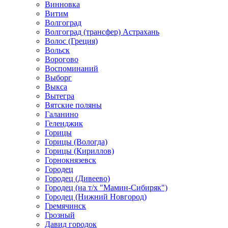
Винновка
Витим
Волгоград
Волгоград (трансфер) Астрахань
Волос (Греция)
Вольск
Ворогово
Воспоминаний
Выборг
Выкса
Вытегра
Вятские поляны
Галанино
Геленджик
Горицы
Горицы (Вологда)
Горицы (Кириллов)
Горнокнязевск
Городец
Городец (Дивеево)
Городец (на т/х "Мамин-Сибиряк")
Городец (Нижний Новгород)
Гремячинск
Грозный
Давид городок