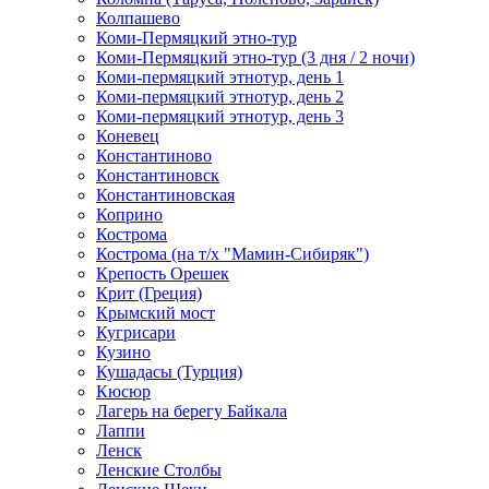
Колпашево
Коми-Пермяцкий этно-тур
Коми-Пермяцкий этно-тур (3 дня / 2 ночи)
Коми-пермяцкий этнотур, день 1
Коми-пермяцкий этнотур, день 2
Коми-пермяцкий этнотур, день 3
Коневец
Константиново
Константиновск
Константиновская
Коприно
Кострома
Кострома (на т/х "Мамин-Сибиряк")
Крепость Орешек
Крит (Греция)
Крымский мост
Кугрисари
Кузино
Кушадасы (Турция)
Кюсюр
Лагерь на берегу Байкала
Лаппи
Ленск
Ленские Столбы