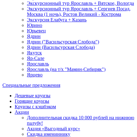
Экскурсионный тур Ярославль + Вятское, Вологда
Экскурсионный тур Ярославль + Сергиев Посад,
Москва (1 ночь), Ростов Великий - Кострома
Экскурсия Елабуга + Казань
Юрино
Юрьевец
Ядрин
Ядрин ("Васильсурская Слобода")
Ядрин (Васильсурская Слобода)
Якутск
Яр-Сале
Ярославль
Ярославль (на т/х "Мамин-Сибиряк")
Ярцево
Специальные предложения
Дешевые круизы
Горящие круизы
Круизы с кэшбэком
Акции
Дополнительная скидка 10 000 рублей на нижнюю
палубу!
Акция «Выгодный курс»
Скидка имениннику