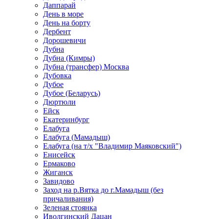
Даппарай
День в море
День на борту
Дербент
Дорошевичи
Дубна
Дубна (Кимры)
Дубна (трансфер) Москва
Дубовка
Дубое
Дубое (Беларусь)
Дюртюли
Ейск
Екатеринбург
Елабуга
Елабуга (Мамадыш)
Елабуга (на т/х "Владимир Маяковский")
Енисейск
Ермаково
Жиганск
Завидово
Заход на р.Вятка до г.Мамадыш (без
причаливания)
Зеленая стоянка
Иволгинский Дацан