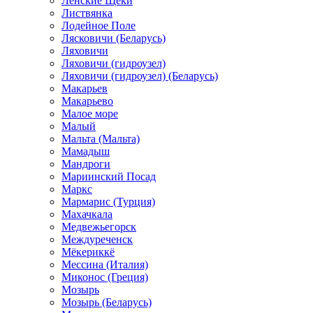
Ленские Щеки
Листвянка
Лодейное Поле
Лясковичи (Беларусь)
Ляховичи
Ляховичи (гидроузел)
Ляховичи (гидроузел) (Беларусь)
Макарьев
Макарьево
Малое море
Малый
Мальта (Мальта)
Мамадыш
Мандроги
Мариинский Посад
Маркс
Мармарис (Турция)
Махачкала
Медвежьегорск
Междуреченск
Мёкериккё
Мессина (Италия)
Миконос (Греция)
Мозырь
Мозырь (Беларусь)