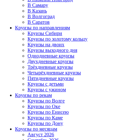
В Самару
В Казань
В Волгоград
В Саратов
Круизы по направлениям
Круизы Сибири
Круизы по золотому кольцу
Круизы на двоих
Круизы выходного дня
Однодневные круизы
Двухдневные круизы
Трёхдневные круизы
Четырёхдневные круизы
Пятидневные круизы
Круизы с детьми
Круизы с ужином
Круизы по рекам
Круизы по Волге
Круизы по Оке
Круизы по Енисею
Круизы по Каме
Круизы по Дону
Круизы по месяцам
Август 2026