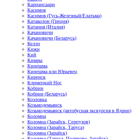
Карпансаари
Касимов
Касимов (Гусь-Железный/Елатьма)
Катаколон (Греция)
Катания (Италия)
Качановичи
Качановичи (Беларусь)
Келло
Кижи
Кий
Кимры
Кинешма
Кинешма или Юрьевец
Киренск
Климецкий Нос
Кобрин
Кобрин (Беларусь)
Козловка
Козьмодемьянск
Козьмодемьянск (автобусная экскурсия в Ядрин)
Коломна
Коломна (Зарайск, Серпухов)
Коломна (Зарайск, Таруса)
Коломна (Зарайск)
Коломна (Таруса, Поленово, Зарайск)