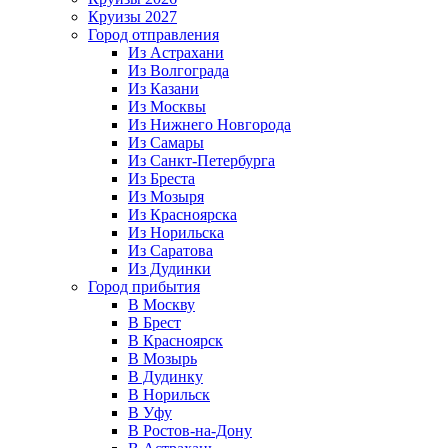
Круизы 2027
Город отправления
Из Астрахани
Из Волгограда
Из Казани
Из Москвы
Из Нижнего Новгорода
Из Самары
Из Санкт-Петербурга
Из Бреста
Из Мозыря
Из Красноярска
Из Норильска
Из Саратова
Из Дудинки
Город прибытия
В Москву
В Брест
В Красноярск
В Мозырь
В Дудинку
В Норильск
В Уфу
В Ростов-на-Дону