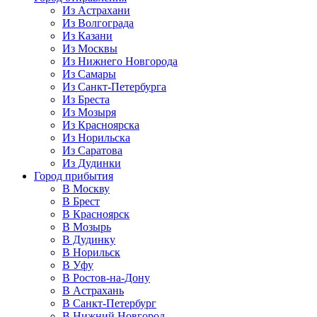
Из Астрахани
Из Волгограда
Из Казани
Из Москвы
Из Нижнего Новгорода
Из Самары
Из Санкт-Петербурга
Из Бреста
Из Мозыря
Из Красноярска
Из Норильска
Из Саратова
Из Дудинки
Город прибытия
В Москву
В Брест
В Красноярск
В Мозырь
В Дудинку
В Норильск
В Уфу
В Ростов-на-Дону
В Астрахань
В Санкт-Петербург
В Нижний Новгород