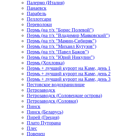
Палермо (Италия)
Панаевск
Парабель
Пеллотсари
Переволоки
Пермь (на т/х "Борис Полевой")
Пермь (на т/х "Владимир Маяковский")
Пермь (на т/х "Мамин-Сибиряк")
Пермь (на т/х "Михаил Кутузов")
Пермь (на т/х "Павел Бажов")
Пермь (на т/х "Юрий Никулин")
Пермь (Хохловка)
Пермь + лучший курорт на Каме, день 1
Пермь + лучший курорт на Каме, день 2
Пермь + лучший курорт на Каме, день 3
Пестовское водохранилище
Петрозаводск
Петрозаводск (Соловецкие острова)
Петрозаводск (Соловки)
Пинск
Пинск (Беларусь)
Пирей (Греция)
Плато Путорана
Плес
Повенец