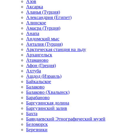
Азов
Аксарка
Аланья (Турция)
Александрия (Египет)
Алинское
Амасра (Турция)
Анапа
Андомский мыс
Анталия (Турция)
Арктическая станция на льду
Архангельск
Атаманово
Афон (Греция)
Ахтуба
Ашдод (Израиль)
Байкальское
Балаково
Балаково (Хвалынск)
Барабаново
Баргузинская долина
Баргузинский залив
Бахта
Баяндаевский Этнографический музей
Беломорск
Березники