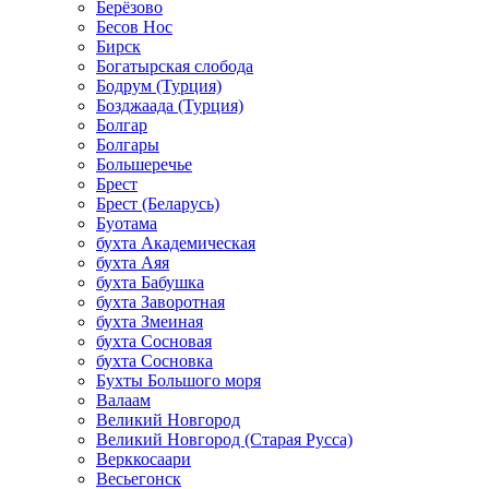
Берёзово
Бесов Нос
Бирск
Богатырская слобода
Бодрум (Турция)
Бозджаада (Турция)
Болгар
Болгары
Большеречье
Брест
Брест (Беларусь)
Буотама
бухта Академическая
бухта Аяя
бухта Бабушка
бухта Заворотная
бухта Змеиная
бухта Сосновая
бухта Сосновка
Бухты Большого моря
Валаам
Великий Новгород
Великий Новгород (Старая Русса)
Верккосаари
Весьегонск