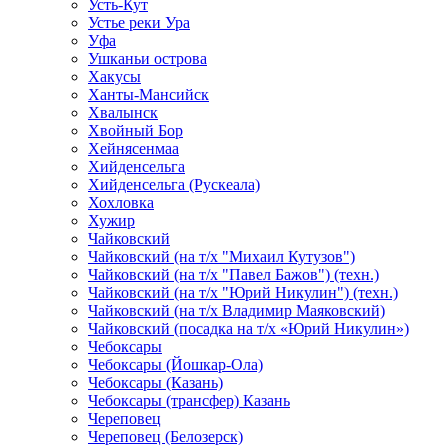
Усть-Кут
Устье реки Ура
Уфа
Ушканьи острова
Хакусы
Ханты-Мансийск
Хвалынск
Хвойный Бор
Хейнясенмаа
Хийденсельга
Хийденсельга (Рускеала)
Хохловка
Хужир
Чайковский
Чайковский (на т/х "Михаил Кутузов")
Чайковский (на т/х "Павел Бажов") (техн.)
Чайковский (на т/х "Юрий Никулин") (техн.)
Чайковский (на т/х Владимир Маяковский)
Чайковский (посадка на т/х «Юрий Никулин»)
Чебоксары
Чебоксары (Йошкар-Ола)
Чебоксары (Казань)
Чебоксары (трансфер) Казань
Череповец
Череповец (Белозерск)