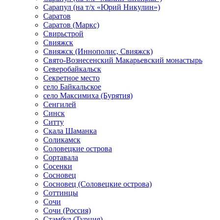
Сарапул (на т/х «Юрий Никулин»)
Саратов
Саратов (Маркс)
Свирьстрой
Свияжск
Свияжск (Иннополис, Свияжск)
Свято-Вознесенский Макарьевский монастырь
Северобайкальск
Секретное место
село Байкальское
село Максимиха (Бурятия)
Сенгилей
Синск
Ситту
Скала Шаманка
Соликамск
Соловецкие острова
Сортавала
Сосенки
Сосновец
Сосновец (Соловецкие острова)
Соттинцы
Сочи
Сочи (Россия)
Стамбул (Турция)