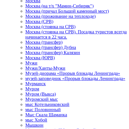
Москва
Москва (на т/х "Мамин-Сибиряк")
Москва (причал Большой каменный мост)
Москва (проживание на теплоходе)
Москва (СРВ)
Москва (стоянка на СРВ)
Москва (стоянка на СРВ). Посадка туристов всегда
начинается в 22 часа.
Москва (трансфер)
Москва (трансфер) Дубна
Москва (трансфер) Калязин
Москва (ЮРВ)
Мужи
Мужи/Ханты-Мужи
Музей-диорама «Прорыв блокады Ленинграда»
музей-заповедник «Прорыв блокады Ленинграда»
Мурманск
Муром
Муром (Выкса)
Муромский мыс
мыс Котельниковский
мыс Половинный
Мыс Скала Шаманка
мыс Хобой
Мышкин