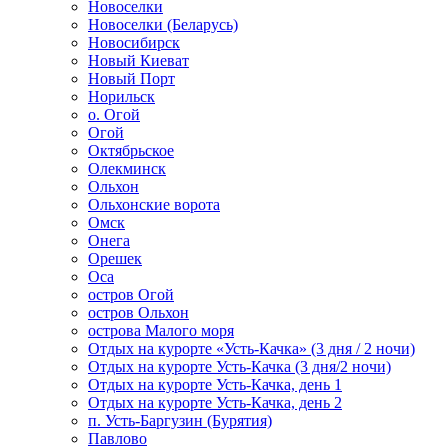
Новоселки
Новоселки (Беларусь)
Новосибирск
Новый Киеват
Новый Порт
Норильск
о. Огой
Огой
Октябрьское
Олекминск
Ольхон
Ольхонские ворота
Омск
Онега
Орешек
Оса
остров Огой
остров Ольхон
острова Малого моря
Отдых на курорте «Усть-Качка» (3 дня / 2 ночи)
Отдых на курорте Усть-Качка (3 дня/2 ночи)
Отдых на курорте Усть-Качка, день 1
Отдых на курорте Усть-Качка, день 2
п. Усть-Баргузин (Бурятия)
Павлово