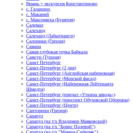
Рязань + экскурсия Константиново
с. Галанино
с. Макарий
с. Максимиха (Бурятия)
Салемал
Салехард
Салехард (Лабытнанги)
Салоники (Греция)
Самара
Самая глубокая точка Байкала
Самсун (Турция)
Санкт Петербург
Санкт-Петербург (2 дня)
Санкт-Петербург (Английская набережная)
Санкт-Петербург (Морской фасад)
Санкт-Петербург (Набережная Лейтенанта
Шмидта)
Санкт-Петербург (причал «Уткина заводь»)
Санкт-Петербург (проспект Обуховской Обороны)
Санкт-Петербург (Центр)
Санторини (Греция)
Сарапул
Сарапул (на т/х Владимир Маяковский)
Сарапул (на т/х "Борис Полевой")
Сарапул (на т/х "Мамин-Сибиряк")