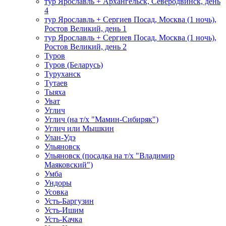
тур Ярославль + Архангельск, Северодвинск, день
4
тур Ярославль + Сергиев Посад, Москва (1 ночь),
Ростов Великий, день 1
тур Ярославль + Сергиев Посад, Москва (1 ночь),
Ростов Великий, день 2
Туров
Туров (Беларусь)
Туруханск
Тутаев
Тыяха
Уват
Углич
Углич (на т/х "Мамин-Сибиряк")
Углич или Мышкин
Улан-Удэ
Ульяновск
Ульяновск (посадка на т/х "Владимир
Маяковский")
Умба
Ундоры
Усовка
Усть-Баргузин
Усть-Ишим
Усть-Качка