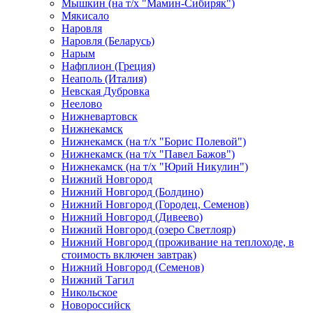
Мышкин (на т/х "Мамин-Сибиряк")
Мякисало
Наровля
Наровля (Беларусь)
Нарым
Нафплион (Греция)
Неаполь (Италия)
Невская Дубровка
Неелово
Нижневартовск
Нижнекамск
Нижнекамск (на т/х "Борис Полевой")
Нижнекамск (на т/х "Павел Бажов")
Нижнекамск (на т/х "Юрий Никулин")
Нижний Новгород
Нижний Новгород (Болдино)
Нижний Новгород (Городец, Семенов)
Нижний Новгород (Дивеево)
Нижний Новгород (озеро Светлояр)
Нижний Новгород (проживание на теплоходе, в
стоимость включен завтрак)
Нижний Новгород (Семенов)
Нижний Тагил
Никольское
Новороссийск