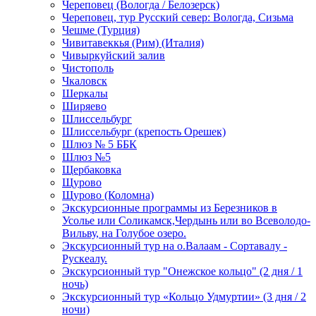
Череповец (Вологда / Белозерск)
Череповец, тур Русский север: Вологда, Сизьма
Чешме (Турция)
Чивитавеккья (Рим) (Италия)
Чивыркуйский залив
Чистополь
Чкаловск
Шеркалы
Ширяево
Шлиссельбург
Шлиссельбург (крепость Орешек)
Шлюз № 5 ББК
Шлюз №5
Щербаковка
Щурово
Щурово (Коломна)
Экскурсионные программы из Березников в
Усолье или Соликамск,Чердынь или во Всеволодо-
Вильву, на Голубое озеро.
Экскурсионный тур на о.Валаам - Сортавалу -
Рускеалу.
Экскурсионный тур "Онежское кольцо" (2 дня / 1
ночь)
Экскурсионный тур «Кольцо Удмуртии» (3 дня / 2
ночи)