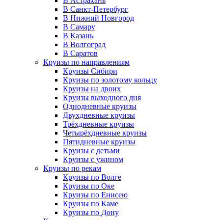
В Астрахань
В Санкт-Петербург
В Нижний Новгород
В Самару
В Казань
В Волгоград
В Саратов
Круизы по направлениям
Круизы Сибири
Круизы по золотому кольцу
Круизы на двоих
Круизы выходного дня
Однодневные круизы
Двухдневные круизы
Трёхдневные круизы
Четырёхдневные круизы
Пятидневные круизы
Круизы с детьми
Круизы с ужином
Круизы по рекам
Круизы по Волге
Круизы по Оке
Круизы по Енисею
Круизы по Каме
Круизы по Дону