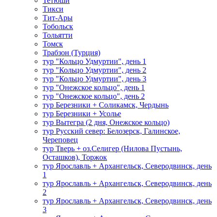
Тетюши
Тикси
Тит-Ары
Тобольск
Тольятти
Томск
Трабзон (Турция)
тур "Кольцо Удмуртии", день 1
тур "Кольцо Удмуртии", день 2
тур "Кольцо Удмуртии", день 3
тур "Онежское кольцо", день 1
тур "Онежское кольцо", день 2
тур Березники + Соликамск, Чердынь
тур Березники + Усолье
тур Вытегра (2 дня, Онежское кольцо)
тур Русский север: Белозерск, Галинское,
Череповец
тур Тверь + оз.Селигер (Нилова Пустынь,
Осташков), Торжок
тур Ярославль + Архангельск, Северодвинск, день
1
тур Ярославль + Архангельск, Северодвинск, день
2
тур Ярославль + Архангельск, Северодвинск, день
3