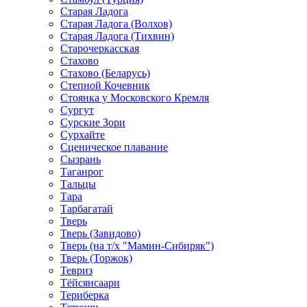
Старая Ладога
Старая Ладога (Волхов)
Старая Ладога (Тихвин)
Старочеркасская
Стахово
Стахово (Беларусь)
Степной Кочевник
Стоянка у Московского Кремля
Сургут
Сурские Зори
Сурхайте
Сценическое плавание
Сызрань
Таганрог
Тальцы
Тара
Тарбагатай
Тверь
Тверь (Завидово)
Тверь (на т/х "Мамин-Сибиряк")
Тверь (Торжок)
Тевриз
Тёйсянсаари
Териберка