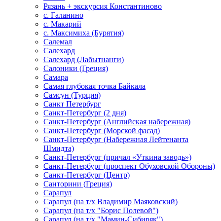
Рязань + экскурсия Константиново
с. Галанино
с. Макарий
с. Максимиха (Бурятия)
Салемал
Салехард
Салехард (Лабытнанги)
Салоники (Греция)
Самара
Самая глубокая точка Байкала
Самсун (Турция)
Санкт Петербург
Санкт-Петербург (2 дня)
Санкт-Петербург (Английская набережная)
Санкт-Петербург (Морской фасад)
Санкт-Петербург (Набережная Лейтенанта
Шмидта)
Санкт-Петербург (причал «Уткина заводь»)
Санкт-Петербург (проспект Обуховской Обороны)
Санкт-Петербург (Центр)
Санторини (Греция)
Сарапул
Сарапул (на т/х Владимир Маяковский)
Сарапул (на т/х "Борис Полевой")
Сарапул (на т/х "Мамин-Сибиряк")