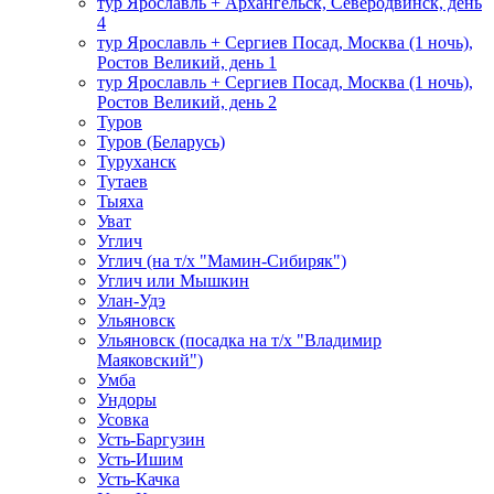
тур Ярославль + Архангельск, Северодвинск, день
4
тур Ярославль + Сергиев Посад, Москва (1 ночь),
Ростов Великий, день 1
тур Ярославль + Сергиев Посад, Москва (1 ночь),
Ростов Великий, день 2
Туров
Туров (Беларусь)
Туруханск
Тутаев
Тыяха
Уват
Углич
Углич (на т/х "Мамин-Сибиряк")
Углич или Мышкин
Улан-Удэ
Ульяновск
Ульяновск (посадка на т/х "Владимир
Маяковский")
Умба
Ундоры
Усовка
Усть-Баргузин
Усть-Ишим
Усть-Качка