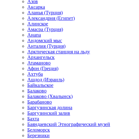
Азов
Аксарка
Аланья (Турция)
Александрия (Египет)
Алинское
Амасра (Турция)
Анапа
Андомский мыс
Анталия (Турция)
Арктическая станция на льду
Архангельск
Атаманово
Афон (Греция)
Ахтуба
Ашдод (Израиль)
Байкальское
Балаково
Балаково (Хвалынск)
Барабаново
Баргузинская долина
Баргузинский залив
Бахта
Баяндаевский Этнографический музей
Беломорск
Березники