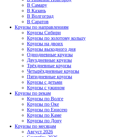
В Самару
В Казань
В Волгоград
В Саратов
Круизы по направлениям
Круизы Сибири
Круизы по золотому кольцу
Круизы на двоих
Круизы выходного дня
Однодневные круизы
Двухдневные круизы
Трёхдневные круизы
Четырёхдневные круизы
Пятидневные круизы
Круизы с детьми
Круизы с ужином
Круизы по рекам
Круизы по Волге
Круизы по Оке
Круизы по Енисею
Круизы по Каме
Круизы по Дону
Круизы по месяцам
Август 2026