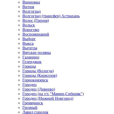
Винновка
Витим
Волгоград
Волгоград (трансфер) Астрахань
Волос (Греция)
Вольск
Ворогово
Воспоминаний
Выборг
Выкса
Вытегра
Вятские поляны
Галанино
Геленджик
Горицы
Горицы (Вологда)
Горицы (Кириллов)
Горнокнязевск
Городец
Городец (Дивеево)
Городец (на т/х "Мамин-Сибиряк")
Городец (Нижний Новгород)
Гремячинск
Грозный
Давид городок