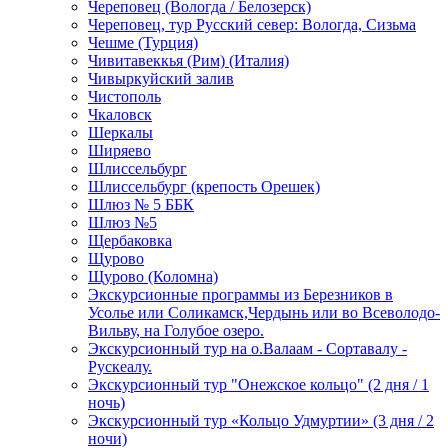
Череповец (Вологда / Белозерск)
Череповец, тур Русский север: Вологда, Сизьма
Чешме (Турция)
Чивитавеккья (Рим) (Италия)
Чивыркуйский залив
Чистополь
Чкаловск
Шеркалы
Ширяево
Шлиссельбург
Шлиссельбург (крепость Орешек)
Шлюз № 5 ББК
Шлюз №5
Щербаковка
Щурово
Щурово (Коломна)
Экскурсионные программы из Березников в
Усолье или Соликамск,Чердынь или во Всеволодо-
Вильву, на Голубое озеро.
Экскурсионный тур на о.Валаам - Сортавалу -
Рускеалу.
Экскурсионный тур "Онежское кольцо" (2 дня / 1
ночь)
Экскурсионный тур «Кольцо Удмуртии» (3 дня / 2
ночи)