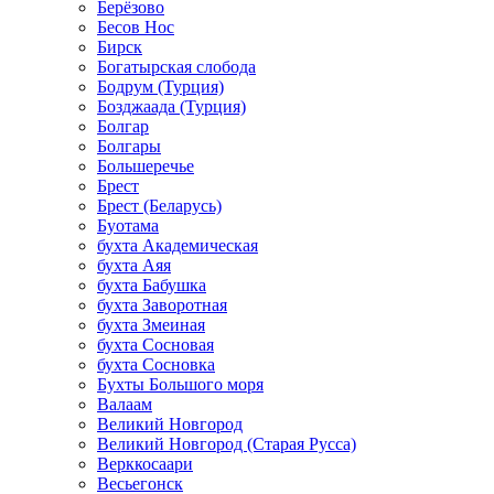
Берёзово
Бесов Нос
Бирск
Богатырская слобода
Бодрум (Турция)
Бозджаада (Турция)
Болгар
Болгары
Большеречье
Брест
Брест (Беларусь)
Буотама
бухта Академическая
бухта Аяя
бухта Бабушка
бухта Заворотная
бухта Змеиная
бухта Сосновая
бухта Сосновка
Бухты Большого моря
Валаам
Великий Новгород
Великий Новгород (Старая Русса)
Верккосаари
Весьегонск