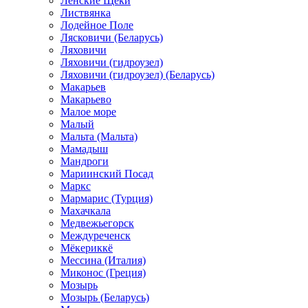
Ленские Щеки
Листвянка
Лодейное Поле
Лясковичи (Беларусь)
Ляховичи
Ляховичи (гидроузел)
Ляховичи (гидроузел) (Беларусь)
Макарьев
Макарьево
Малое море
Малый
Мальта (Мальта)
Мамадыш
Мандроги
Мариинский Посад
Маркс
Мармарис (Турция)
Махачкала
Медвежьегорск
Междуреченск
Мёкериккё
Мессина (Италия)
Миконос (Греция)
Мозырь
Мозырь (Беларусь)