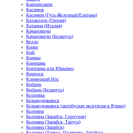
Карпансаари
Касимов
Касимов (Гусь-Железный/Елатьма)
Катаколон (Греция)
Катания (Италия)
Качановичи
Качановичи (Беларусь)
Келло
Кижи
Кий
Кимры
Кинешма
Кинешма или Юрьевец
Киренск
Климецкий Нос
Кобрин
Кобрин (Беларусь)
Козловка
Козьмодемьянск
Козьмодемьянск (автобусная экскурсия в Ядрин)
Коломна
Коломна (Зарайск, Серпухов)
Коломна (Зарайск, Таруса)
Коломна (Зарайск)
Коломна (Таруса, Поленово, Зарайск)