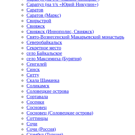
Сарапул (на т/х «Юрий Никулин»)
Саратов
Саратов (Маркс)
Свирьстрой
Свияжск
Свияжск (Иннополис, Свияжск)
Свято-Вознесенский Макарьевский монастырь
Северобайкальск
Секретное место
село Байкальское
село Максимиха (Бурятия)
Сенгилей
Синск
Ситту
Скала Шаманка
Соликамск
Соловецкие острова
Сортавала
Сосенки
Сосновец
Сосновец (Соловецкие острова)
Соттинцы
Сочи
Сочи (Россия)
Стамбул (Турция)