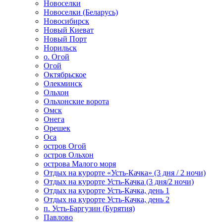
Новоселки
Новоселки (Беларусь)
Новосибирск
Новый Киеват
Новый Порт
Норильск
о. Огой
Огой
Октябрьское
Олекминск
Ольхон
Ольхонские ворота
Омск
Онега
Орешек
Оса
остров Огой
остров Ольхон
острова Малого моря
Отдых на курорте «Усть-Качка» (3 дня / 2 ночи)
Отдых на курорте Усть-Качка (3 дня/2 ночи)
Отдых на курорте Усть-Качка, день 1
Отдых на курорте Усть-Качка, день 2
п. Усть-Баргузин (Бурятия)
Павлово