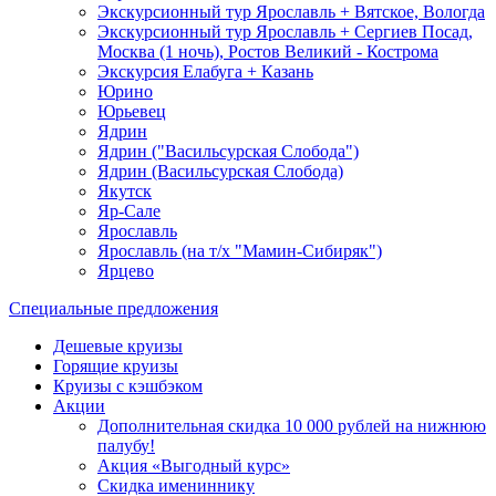
Экскурсионный тур Ярославль + Вятское, Вологда
Экскурсионный тур Ярославль + Сергиев Посад,
Москва (1 ночь), Ростов Великий - Кострома
Экскурсия Елабуга + Казань
Юрино
Юрьевец
Ядрин
Ядрин ("Васильсурская Слобода")
Ядрин (Васильсурская Слобода)
Якутск
Яр-Сале
Ярославль
Ярославль (на т/х "Мамин-Сибиряк")
Ярцево
Специальные предложения
Дешевые круизы
Горящие круизы
Круизы с кэшбэком
Акции
Дополнительная скидка 10 000 рублей на нижнюю
палубу!
Акция «Выгодный курс»
Скидка имениннику