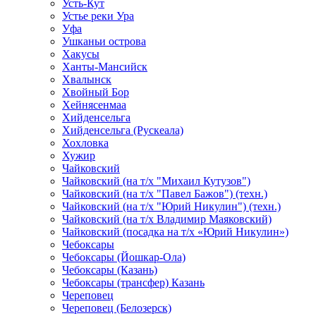
Усть-Кут
Устье реки Ура
Уфа
Ушканьи острова
Хакусы
Ханты-Мансийск
Хвалынск
Хвойный Бор
Хейнясенмаа
Хийденсельга
Хийденсельга (Рускеала)
Хохловка
Хужир
Чайковский
Чайковский (на т/х "Михаил Кутузов")
Чайковский (на т/х "Павел Бажов") (техн.)
Чайковский (на т/х "Юрий Никулин") (техн.)
Чайковский (на т/х Владимир Маяковский)
Чайковский (посадка на т/х «Юрий Никулин»)
Чебоксары
Чебоксары (Йошкар-Ола)
Чебоксары (Казань)
Чебоксары (трансфер) Казань
Череповец
Череповец (Белозерск)