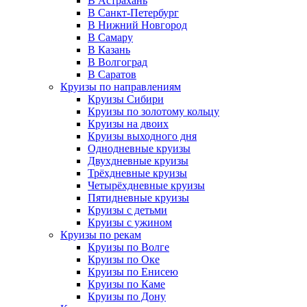
В Астрахань
В Санкт-Петербург
В Нижний Новгород
В Самару
В Казань
В Волгоград
В Саратов
Круизы по направлениям
Круизы Сибири
Круизы по золотому кольцу
Круизы на двоих
Круизы выходного дня
Однодневные круизы
Двухдневные круизы
Трёхдневные круизы
Четырёхдневные круизы
Пятидневные круизы
Круизы с детьми
Круизы с ужином
Круизы по рекам
Круизы по Волге
Круизы по Оке
Круизы по Енисею
Круизы по Каме
Круизы по Дону