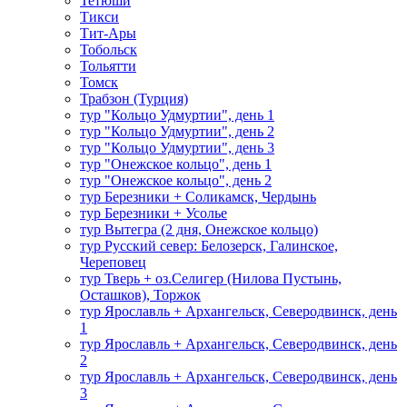
Тетюши
Тикси
Тит-Ары
Тобольск
Тольятти
Томск
Трабзон (Турция)
тур "Кольцо Удмуртии", день 1
тур "Кольцо Удмуртии", день 2
тур "Кольцо Удмуртии", день 3
тур "Онежское кольцо", день 1
тур "Онежское кольцо", день 2
тур Березники + Соликамск, Чердынь
тур Березники + Усолье
тур Вытегра (2 дня, Онежское кольцо)
тур Русский север: Белозерск, Галинское,
Череповец
тур Тверь + оз.Селигер (Нилова Пустынь,
Осташков), Торжок
тур Ярославль + Архангельск, Северодвинск, день
1
тур Ярославль + Архангельск, Северодвинск, день
2
тур Ярославль + Архангельск, Северодвинск, день
3