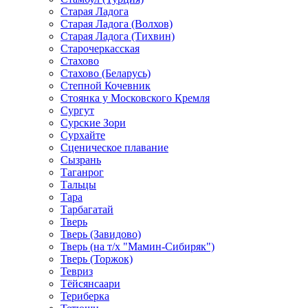
Старая Ладога
Старая Ладога (Волхов)
Старая Ладога (Тихвин)
Старочеркасская
Стахово
Стахово (Беларусь)
Степной Кочевник
Стоянка у Московского Кремля
Сургут
Сурские Зори
Сурхайте
Сценическое плавание
Сызрань
Таганрог
Тальцы
Тара
Тарбагатай
Тверь
Тверь (Завидово)
Тверь (на т/х "Мамин-Сибиряк")
Тверь (Торжок)
Тевриз
Тёйсянсаари
Териберка