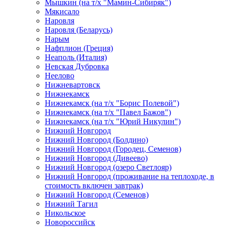
Мышкин (на т/х "Мамин-Сибиряк")
Мякисало
Наровля
Наровля (Беларусь)
Нарым
Нафплион (Греция)
Неаполь (Италия)
Невская Дубровка
Неелово
Нижневартовск
Нижнекамск
Нижнекамск (на т/х "Борис Полевой")
Нижнекамск (на т/х "Павел Бажов")
Нижнекамск (на т/х "Юрий Никулин")
Нижний Новгород
Нижний Новгород (Болдино)
Нижний Новгород (Городец, Семенов)
Нижний Новгород (Дивеево)
Нижний Новгород (озеро Светлояр)
Нижний Новгород (проживание на теплоходе, в
стоимость включен завтрак)
Нижний Новгород (Семенов)
Нижний Тагил
Никольское
Новороссийск