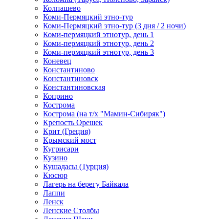
Колпашево
Коми-Пермяцкий этно-тур
Коми-Пермяцкий этно-тур (3 дня / 2 ночи)
Коми-пермяцкий этнотур, день 1
Коми-пермяцкий этнотур, день 2
Коми-пермяцкий этнотур, день 3
Коневец
Константиново
Константиновск
Константиновская
Коприно
Кострома
Кострома (на т/х "Мамин-Сибиряк")
Крепость Орешек
Крит (Греция)
Крымский мост
Кугрисари
Кузино
Кушадасы (Турция)
Кюсюр
Лагерь на берегу Байкала
Лаппи
Ленск
Ленские Столбы