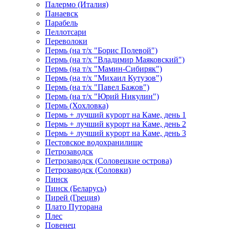
Палермо (Италия)
Панаевск
Парабель
Пеллотсари
Переволоки
Пермь (на т/х "Борис Полевой")
Пермь (на т/х "Владимир Маяковский")
Пермь (на т/х "Мамин-Сибиряк")
Пермь (на т/х "Михаил Кутузов")
Пермь (на т/х "Павел Бажов")
Пермь (на т/х "Юрий Никулин")
Пермь (Хохловка)
Пермь + лучший курорт на Каме, день 1
Пермь + лучший курорт на Каме, день 2
Пермь + лучший курорт на Каме, день 3
Пестовское водохранилище
Петрозаводск
Петрозаводск (Соловецкие острова)
Петрозаводск (Соловки)
Пинск
Пинск (Беларусь)
Пирей (Греция)
Плато Путорана
Плес
Повенец