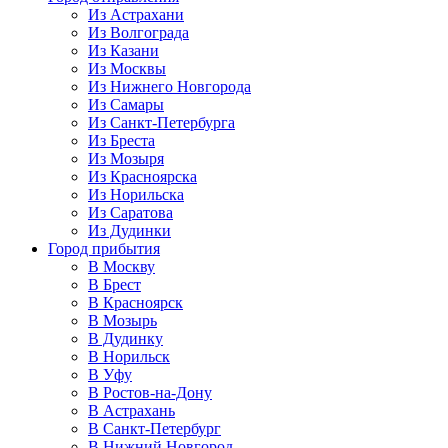
Из Астрахани
Из Волгограда
Из Казани
Из Москвы
Из Нижнего Новгорода
Из Самары
Из Санкт-Петербурга
Из Бреста
Из Мозыря
Из Красноярска
Из Норильска
Из Саратова
Из Дудинки
Город прибытия
В Москву
В Брест
В Красноярск
В Мозырь
В Дудинку
В Норильск
В Уфу
В Ростов-на-Дону
В Астрахань
В Санкт-Петербург
В Нижний Новгород