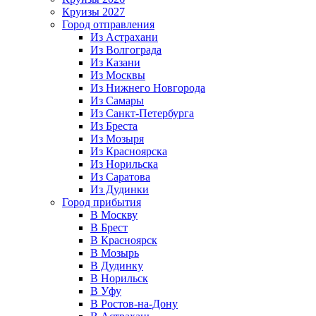
Круизы 2027
Город отправления
Из Астрахани
Из Волгограда
Из Казани
Из Москвы
Из Нижнего Новгорода
Из Самары
Из Санкт-Петербурга
Из Бреста
Из Мозыря
Из Красноярска
Из Норильска
Из Саратова
Из Дудинки
Город прибытия
В Москву
В Брест
В Красноярск
В Мозырь
В Дудинку
В Норильск
В Уфу
В Ростов-на-Дону