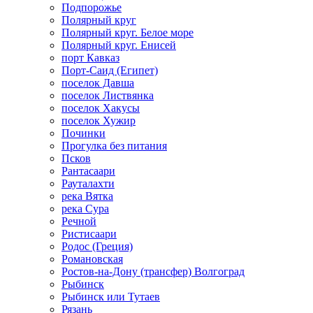
Подпорожье
Полярный круг
Полярный круг. Белое море
Полярный круг. Енисей
порт Кавказ
Порт-Саид (Египет)
поселок Давша
поселок Листвянка
поселок Хакусы
поселок Хужир
Починки
Прогулка без питания
Псков
Рантасаари
Рауталахти
река Вятка
река Сура
Речной
Ристисаари
Родос (Греция)
Романовская
Ростов-на-Дону (трансфер) Волгоград
Рыбинск
Рыбинск или Тутаев
Рязань