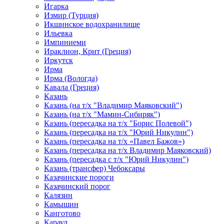
Игарка
Измир (Турция)
Икшинское водохранилище
Ильевка
Импиниеми
Ираклион, Крит (Греция)
Иркутск
Ирма
Ирма (Вологда)
Кавала (Греция)
Казань
Казань (на т/х "Владимир Маяковский")
Казань (на т/х "Мамин-Сибиряк")
Казань (пересадка на т/х "Борис Полевой")
Казань (пересадка на т/х "Юрий Никулин")
Казань (пересадка на т/х «Павел Бажов»)
Казань (пересадка на т/х Владимир Маяковский)
Казань (пересадка с т/х "Юрий Никулин")
Казань (трансфер) Чебоксары
Казачинские пороги
Казачинский порог
Калязин
Камышин
Канготово
Караул