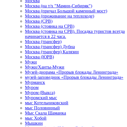
Москва
Москва (на т/х "Мамин-Сибиряк")
Москва (причал Большой каменный мост)
Москва (проживание на теплоходе)
Москва (СРВ)
Москва (стоянка на СРВ)
Москва (стоянка на СРВ). Посадка туристов всегда
начинается в 22 часа.
Москва (трансфер)
Москва (трансфер) Дубна
Москва (трансфер) Калязин
Москва (ЮРВ)
Мужи
Мужи/Ханты-Мужи
Музей-диорама «Прорыв блокады Ленинграда»
музей-заповедник «Прорыв блокады Ленинграда»
Мурманск
Муром
Муром (Выкса)
Муромский мыс
мыс Котельниковский
мыс Половинный
Мыс Скала Шаманка
мыс Хобой
Мышкин