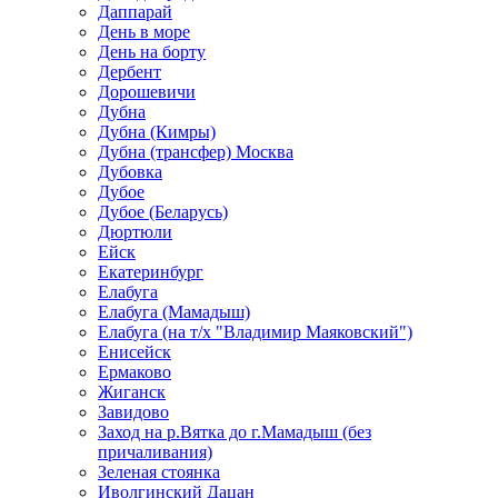
Даппарай
День в море
День на борту
Дербент
Дорошевичи
Дубна
Дубна (Кимры)
Дубна (трансфер) Москва
Дубовка
Дубое
Дубое (Беларусь)
Дюртюли
Ейск
Екатеринбург
Елабуга
Елабуга (Мамадыш)
Елабуга (на т/х "Владимир Маяковский")
Енисейск
Ермаково
Жиганск
Завидово
Заход на р.Вятка до г.Мамадыш (без
причаливания)
Зеленая стоянка
Иволгинский Дацан