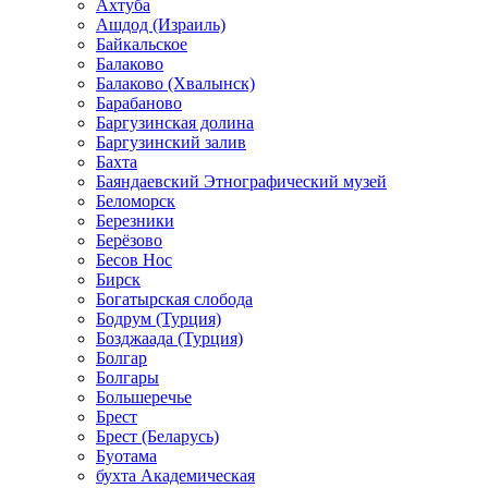
Ахтуба
Ашдод (Израиль)
Байкальское
Балаково
Балаково (Хвалынск)
Барабаново
Баргузинская долина
Баргузинский залив
Бахта
Баяндаевский Этнографический музей
Беломорск
Березники
Берёзово
Бесов Нос
Бирск
Богатырская слобода
Бодрум (Турция)
Бозджаада (Турция)
Болгар
Болгары
Большеречье
Брест
Брест (Беларусь)
Буотама
бухта Академическая