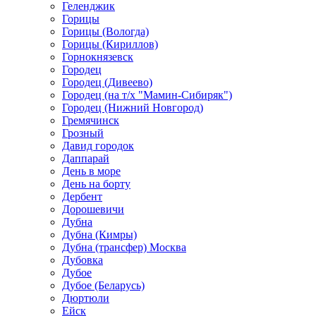
Геленджик
Горицы
Горицы (Вологда)
Горицы (Кириллов)
Горнокнязевск
Городец
Городец (Дивеево)
Городец (на т/х "Мамин-Сибиряк")
Городец (Нижний Новгород)
Гремячинск
Грозный
Давид городок
Даппарай
День в море
День на борту
Дербент
Дорошевичи
Дубна
Дубна (Кимры)
Дубна (трансфер) Москва
Дубовка
Дубое
Дубое (Беларусь)
Дюртюли
Ейск