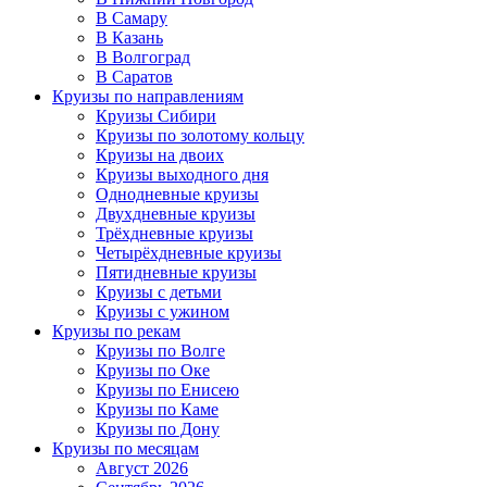
В Самару
В Казань
В Волгоград
В Саратов
Круизы по направлениям
Круизы Сибири
Круизы по золотому кольцу
Круизы на двоих
Круизы выходного дня
Однодневные круизы
Двухдневные круизы
Трёхдневные круизы
Четырёхдневные круизы
Пятидневные круизы
Круизы с детьми
Круизы с ужином
Круизы по рекам
Круизы по Волге
Круизы по Оке
Круизы по Енисею
Круизы по Каме
Круизы по Дону
Круизы по месяцам
Август 2026