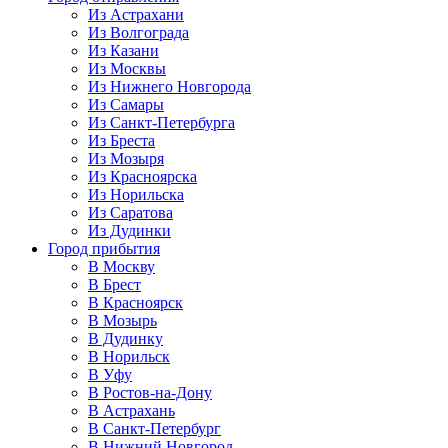
Из Астрахани
Из Волгограда
Из Казани
Из Москвы
Из Нижнего Новгорода
Из Самары
Из Санкт-Петербурга
Из Бреста
Из Мозыря
Из Красноярска
Из Норильска
Из Саратова
Из Дудинки
Город прибытия
В Москву
В Брест
В Красноярск
В Мозырь
В Дудинку
В Норильск
В Уфу
В Ростов-на-Дону
В Астрахань
В Санкт-Петербург
В Нижний Новгород