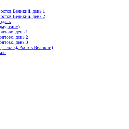
Ростов Великий, день 1
Ростов Великий, день 2
здаль
Удмуртии»)
нтово, день 1
нтово, день 2
нтово, день 3
(1 ночь), Ростов Великий)
аль