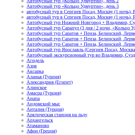
Автобусный тур «Кольцо Удмуртии», день 2
Автобусный тур «Кольцо Удмуртии», день 3
автобусный тур в Сергиев Посад, Москву (1 ночь), 
автобусный тур в Сергиев Посад, Москву (1 ночь), 
Автобусный тур Нижний Новгород + Владимир, Су
Автобусный тур Сарапул (3 дня / 2 ночи, «Кольцо 
Автобусный тур Саратов + Пенза, Белинский, Лермо
Автобусный тур Саратов + Пенза, Белинский, Лермо
Автобусный тур Саратов + Пенза, Белинский, Лермо
Автобусный тур Ярославль (Сергиев Посад, Москва 
Автобусный экскурсионный тур во Владимир, Сузд
Агидель
Азов
Аксарка
Аланья (Турция)
Александрия (Египет)
Алинское
Амасра (Турция)
Анапа
Андомский мыс
Анталия (Турция)
Арктическая станция на льду
Архангельск
Атаманово
Афон (Греция)