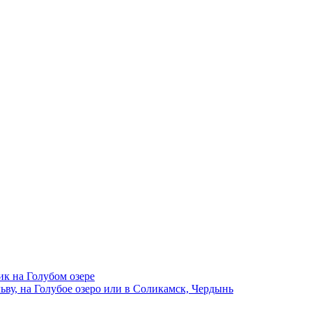
ик на Голубом озере
ву, на Голубое озеро или в Соликамск, Чердынь