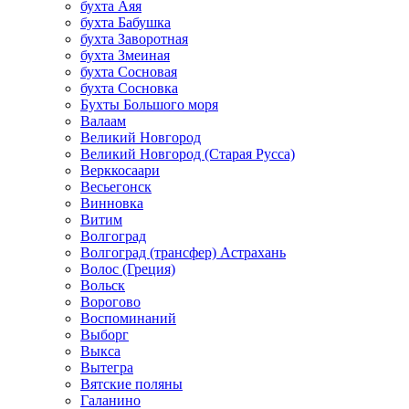
бухта Аяя
бухта Бабушка
бухта Заворотная
бухта Змеиная
бухта Сосновая
бухта Сосновка
Бухты Большого моря
Валаам
Великий Новгород
Великий Новгород (Старая Русса)
Верккосаари
Весьегонск
Винновка
Витим
Волгоград
Волгоград (трансфер) Астрахань
Волос (Греция)
Вольск
Ворогово
Воспоминаний
Выборг
Выкса
Вытегра
Вятские поляны
Галанино