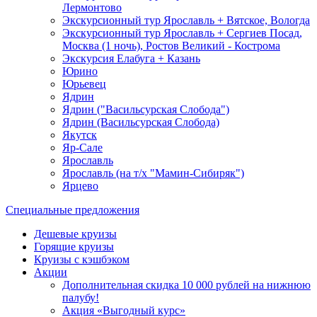
Лермонтово
Экскурсионный тур Ярославль + Вятское, Вологда
Экскурсионный тур Ярославль + Сергиев Посад,
Москва (1 ночь), Ростов Великий - Кострома
Экскурсия Елабуга + Казань
Юрино
Юрьевец
Ядрин
Ядрин ("Васильсурская Слобода")
Ядрин (Васильсурская Слобода)
Якутск
Яр-Сале
Ярославль
Ярославль (на т/х "Мамин-Сибиряк")
Ярцево
Специальные предложения
Дешевые круизы
Горящие круизы
Круизы с кэшбэком
Акции
Дополнительная скидка 10 000 рублей на нижнюю
палубу!
Акция «Выгодный курс»