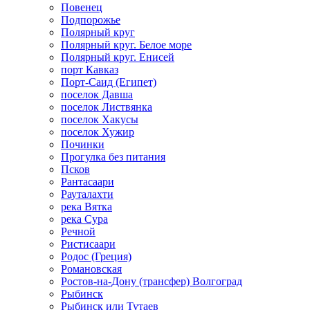
Повенец
Подпорожье
Полярный круг
Полярный круг. Белое море
Полярный круг. Енисей
порт Кавказ
Порт-Саид (Египет)
поселок Давша
поселок Листвянка
поселок Хакусы
поселок Хужир
Починки
Прогулка без питания
Псков
Рантасаари
Рауталахти
река Вятка
река Сура
Речной
Ристисаари
Родос (Греция)
Романовская
Ростов-на-Дону (трансфер) Волгоград
Рыбинск
Рыбинск или Тутаев