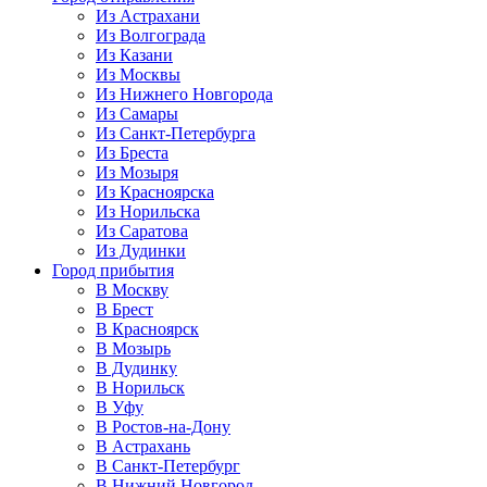
Из Астрахани
Из Волгограда
Из Казани
Из Москвы
Из Нижнего Новгорода
Из Самары
Из Санкт-Петербурга
Из Бреста
Из Мозыря
Из Красноярска
Из Норильска
Из Саратова
Из Дудинки
Город прибытия
В Москву
В Брест
В Красноярск
В Мозырь
В Дудинку
В Норильск
В Уфу
В Ростов-на-Дону
В Астрахань
В Санкт-Петербург
В Нижний Новгород