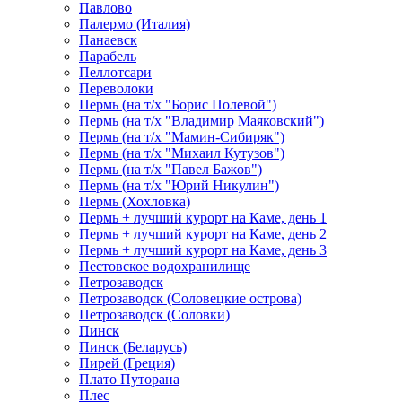
Павлово
Палермо (Италия)
Панаевск
Парабель
Пеллотсари
Переволоки
Пермь (на т/х "Борис Полевой")
Пермь (на т/х "Владимир Маяковский")
Пермь (на т/х "Мамин-Сибиряк")
Пермь (на т/х "Михаил Кутузов")
Пермь (на т/х "Павел Бажов")
Пермь (на т/х "Юрий Никулин")
Пермь (Хохловка)
Пермь + лучший курорт на Каме, день 1
Пермь + лучший курорт на Каме, день 2
Пермь + лучший курорт на Каме, день 3
Пестовское водохранилище
Петрозаводск
Петрозаводск (Соловецкие острова)
Петрозаводск (Соловки)
Пинск
Пинск (Беларусь)
Пирей (Греция)
Плато Путорана
Плес