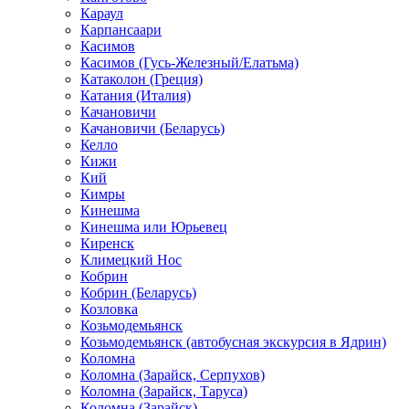
Караул
Карпансаари
Касимов
Касимов (Гусь-Железный/Елатьма)
Катаколон (Греция)
Катания (Италия)
Качановичи
Качановичи (Беларусь)
Келло
Кижи
Кий
Кимры
Кинешма
Кинешма или Юрьевец
Киренск
Климецкий Нос
Кобрин
Кобрин (Беларусь)
Козловка
Козьмодемьянск
Козьмодемьянск (автобусная экскурсия в Ядрин)
Коломна
Коломна (Зарайск, Серпухов)
Коломна (Зарайск, Таруса)
Коломна (Зарайск)