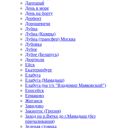
Даппарай
День в море
День на борту
Дербент
Дорошевичи
Дубна
Дубна (Кимры)
Дубна (трансфер) Москва
Дубовка
Дубое
Дубое (Беларусь)
Дюртюли
Ейск
Екатеринбург
Елабуга
Елабуга (Мамадыш)
Елабуга (на т/х "Владимир Маяковский")
Енисейск
Ермаково
Жиганск
Завидово
Закинтос (Греция)
Заход на р.Вятка до г.Мамадыш (без
причаливания)
Зеленая стоянка