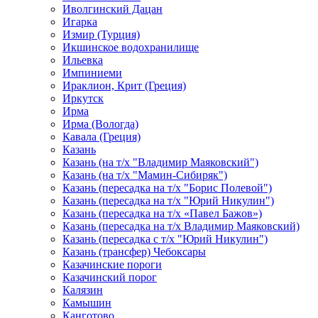
Иволгинский Дацан
Игарка
Измир (Турция)
Икшинское водохранилище
Ильевка
Импиниеми
Ираклион, Крит (Греция)
Иркутск
Ирма
Ирма (Вологда)
Кавала (Греция)
Казань
Казань (на т/х "Владимир Маяковский")
Казань (на т/х "Мамин-Сибиряк")
Казань (пересадка на т/х "Борис Полевой")
Казань (пересадка на т/х "Юрий Никулин")
Казань (пересадка на т/х «Павел Бажов»)
Казань (пересадка на т/х Владимир Маяковский)
Казань (пересадка с т/х "Юрий Никулин")
Казань (трансфер) Чебоксары
Казачинские пороги
Казачинский порог
Калязин
Камышин
Канготово