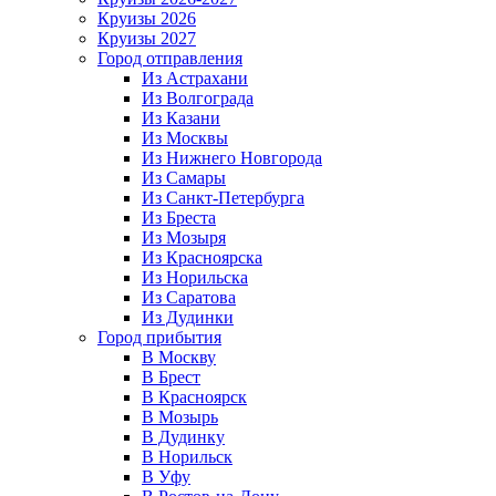
Круизы 2026
Круизы 2027
Город отправления
Из Астрахани
Из Волгограда
Из Казани
Из Москвы
Из Нижнего Новгорода
Из Самары
Из Санкт-Петербурга
Из Бреста
Из Мозыря
Из Красноярска
Из Норильска
Из Саратова
Из Дудинки
Город прибытия
В Москву
В Брест
В Красноярск
В Мозырь
В Дудинку
В Норильск
В Уфу