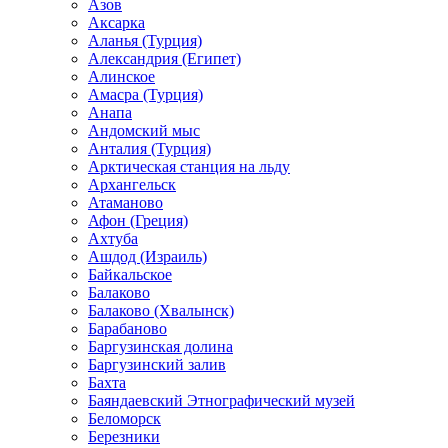
Азов
Аксарка
Аланья (Турция)
Александрия (Египет)
Алинское
Амасра (Турция)
Анапа
Андомский мыс
Анталия (Турция)
Арктическая станция на льду
Архангельск
Атаманово
Афон (Греция)
Ахтуба
Ашдод (Израиль)
Байкальское
Балаково
Балаково (Хвалынск)
Барабаново
Баргузинская долина
Баргузинский залив
Бахта
Баяндаевский Этнографический музей
Беломорск
Березники