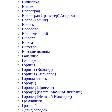
Винновка
Витим
Волгоград
Волгоград (трансфер) Астрахань
Волос (Греция)
Вольск
Ворогово
Воспоминаний
Выборг
Выкса
Вытегра
Вятские поляны
Галанино
Геленджик
Горицы
Горицы (Вологда)
Горицы (Кириллов)
Горнокнязевск
Городец
Городец (Дивеево)
Городец (на т/х "Мамин-Сибиряк")
Городец (Нижний Новгород)
Гремячинск
Грозный
Давид городок