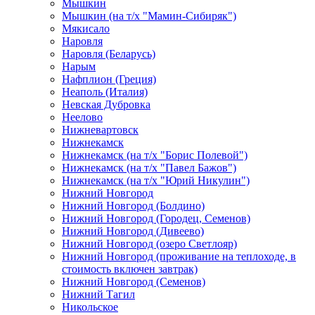
Мышкин
Мышкин (на т/х "Мамин-Сибиряк")
Мякисало
Наровля
Наровля (Беларусь)
Нарым
Нафплион (Греция)
Неаполь (Италия)
Невская Дубровка
Неелово
Нижневартовск
Нижнекамск
Нижнекамск (на т/х "Борис Полевой")
Нижнекамск (на т/х "Павел Бажов")
Нижнекамск (на т/х "Юрий Никулин")
Нижний Новгород
Нижний Новгород (Болдино)
Нижний Новгород (Городец, Семенов)
Нижний Новгород (Дивеево)
Нижний Новгород (озеро Светлояр)
Нижний Новгород (проживание на теплоходе, в
стоимость включен завтрак)
Нижний Новгород (Семенов)
Нижний Тагил
Никольское