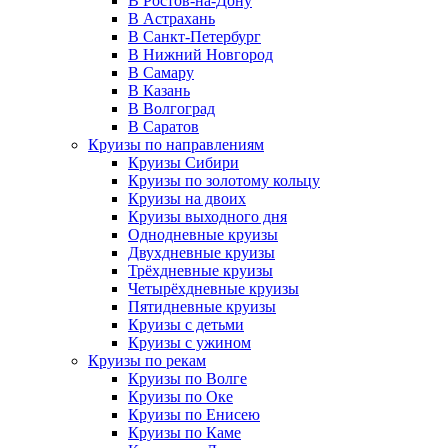
В Ростов-на-Дону
В Астрахань
В Санкт-Петербург
В Нижний Новгород
В Самару
В Казань
В Волгоград
В Саратов
Круизы по направлениям
Круизы Сибири
Круизы по золотому кольцу
Круизы на двоих
Круизы выходного дня
Однодневные круизы
Двухдневные круизы
Трёхдневные круизы
Четырёхдневные круизы
Пятидневные круизы
Круизы с детьми
Круизы с ужином
Круизы по рекам
Круизы по Волге
Круизы по Оке
Круизы по Енисею
Круизы по Каме