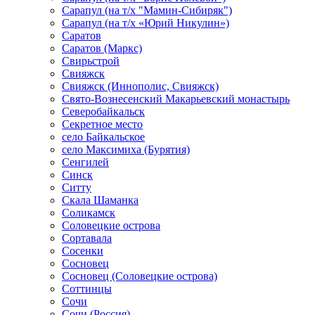
Сарапул (на т/х "Мамин-Сибиряк")
Сарапул (на т/х «Юрий Никулин»)
Саратов
Саратов (Маркс)
Свирьстрой
Свияжск
Свияжск (Иннополис, Свияжск)
Свято-Вознесенский Макарьевский монастырь
Северобайкальск
Секретное место
село Байкальское
село Максимиха (Бурятия)
Сенгилей
Синск
Ситту
Скала Шаманка
Соликамск
Соловецкие острова
Сортавала
Сосенки
Сосновец
Сосновец (Соловецкие острова)
Соттинцы
Сочи
Сочи (Россия)