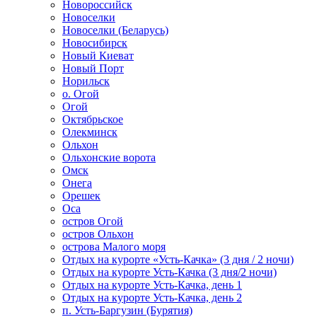
Новороссийск
Новоселки
Новоселки (Беларусь)
Новосибирск
Новый Киеват
Новый Порт
Норильск
о. Огой
Огой
Октябрьское
Олекминск
Ольхон
Ольхонские ворота
Омск
Онега
Орешек
Оса
остров Огой
остров Ольхон
острова Малого моря
Отдых на курорте «Усть-Качка» (3 дня / 2 ночи)
Отдых на курорте Усть-Качка (3 дня/2 ночи)
Отдых на курорте Усть-Качка, день 1
Отдых на курорте Усть-Качка, день 2
п. Усть-Баргузин (Бурятия)