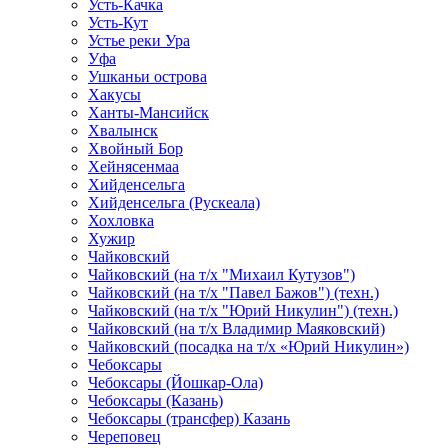
Усть-Качка
Усть-Кут
Устье реки Ура
Уфа
Ушканьи острова
Хакусы
Ханты-Мансийск
Хвалынск
Хвойный Бор
Хейнясенмаа
Хийденсельга
Хийденсельга (Рускеала)
Хохловка
Хужир
Чайковский
Чайковский (на т/х "Михаил Кутузов")
Чайковский (на т/х "Павел Бажов") (техн.)
Чайковский (на т/х "Юрий Никулин") (техн.)
Чайковский (на т/х Владимир Маяковский)
Чайковский (посадка на т/х «Юрий Никулин»)
Чебоксары
Чебоксары (Йошкар-Ола)
Чебоксары (Казань)
Чебоксары (трансфер) Казань
Череповец