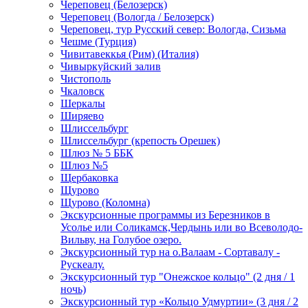
Череповец (Белозерск)
Череповец (Вологда / Белозерск)
Череповец, тур Русский север: Вологда, Сизьма
Чешме (Турция)
Чивитавеккья (Рим) (Италия)
Чивыркуйский залив
Чистополь
Чкаловск
Шеркалы
Ширяево
Шлиссельбург
Шлиссельбург (крепость Орешек)
Шлюз № 5 ББК
Шлюз №5
Щербаковка
Щурово
Щурово (Коломна)
Экскурсионные программы из Березников в
Усолье или Соликамск,Чердынь или во Всеволодо-
Вильву, на Голубое озеро.
Экскурсионный тур на о.Валаам - Сортавалу -
Рускеалу.
Экскурсионный тур "Онежское кольцо" (2 дня / 1
ночь)
Экскурсионный тур «Кольцо Удмуртии» (3 дня / 2