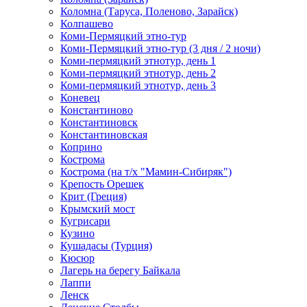
Коломна (Таруса, Поленово, Зарайск)
Колпашево
Коми-Пермяцкий этно-тур
Коми-Пермяцкий этно-тур (3 дня / 2 ночи)
Коми-пермяцкий этнотур, день 1
Коми-пермяцкий этнотур, день 2
Коми-пермяцкий этнотур, день 3
Коневец
Константиново
Константиновск
Константиновская
Коприно
Кострома
Кострома (на т/х "Мамин-Сибиряк")
Крепость Орешек
Крит (Греция)
Крымский мост
Кугрисари
Кузино
Кушадасы (Турция)
Кюсюр
Лагерь на берегу Байкала
Лаппи
Ленск