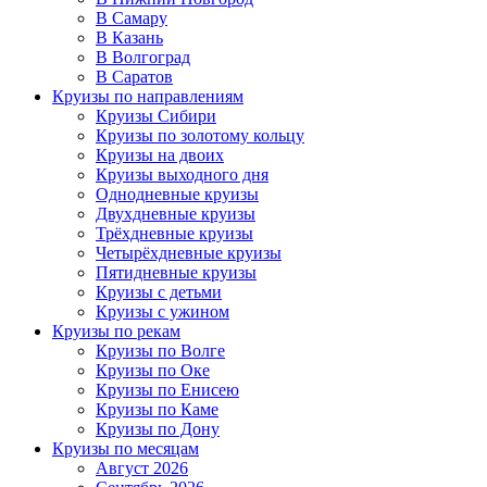
В Самару
В Казань
В Волгоград
В Саратов
Круизы по направлениям
Круизы Сибири
Круизы по золотому кольцу
Круизы на двоих
Круизы выходного дня
Однодневные круизы
Двухдневные круизы
Трёхдневные круизы
Четырёхдневные круизы
Пятидневные круизы
Круизы с детьми
Круизы с ужином
Круизы по рекам
Круизы по Волге
Круизы по Оке
Круизы по Енисею
Круизы по Каме
Круизы по Дону
Круизы по месяцам
Август 2026