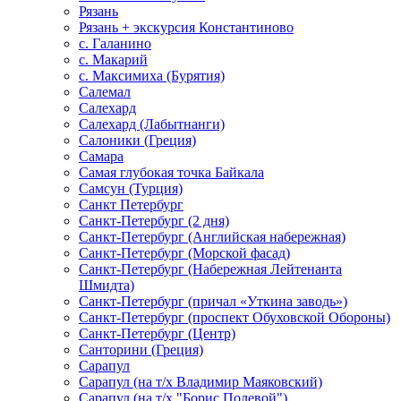
Рязань
Рязань + экскурсия Константиново
с. Галанино
с. Макарий
с. Максимиха (Бурятия)
Салемал
Салехард
Салехард (Лабытнанги)
Салоники (Греция)
Самара
Самая глубокая точка Байкала
Самсун (Турция)
Санкт Петербург
Санкт-Петербург (2 дня)
Санкт-Петербург (Английская набережная)
Санкт-Петербург (Морской фасад)
Санкт-Петербург (Набережная Лейтенанта
Шмидта)
Санкт-Петербург (причал «Уткина заводь»)
Санкт-Петербург (проспект Обуховской Обороны)
Санкт-Петербург (Центр)
Санторини (Греция)
Сарапул
Сарапул (на т/х Владимир Маяковский)
Сарапул (на т/х "Борис Полевой")