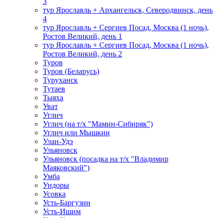
3
тур Ярославль + Архангельск, Северодвинск, день
4
тур Ярославль + Сергиев Посад, Москва (1 ночь),
Ростов Великий, день 1
тур Ярославль + Сергиев Посад, Москва (1 ночь),
Ростов Великий, день 2
Туров
Туров (Беларусь)
Туруханск
Тутаев
Тыяха
Уват
Углич
Углич (на т/х "Мамин-Сибиряк")
Углич или Мышкин
Улан-Удэ
Ульяновск
Ульяновск (посадка на т/х "Владимир
Маяковский")
Умба
Ундоры
Усовка
Усть-Баргузин
Усть-Ишим