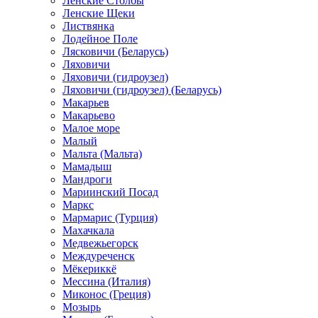
Ленские Столбы
Ленские Щеки
Листвянка
Лодейное Поле
Лясковичи (Беларусь)
Ляховичи
Ляховичи (гидроузел)
Ляховичи (гидроузел) (Беларусь)
Макарьев
Макарьево
Малое море
Малый
Мальта (Мальта)
Мамадыш
Мандроги
Мариинский Посад
Маркс
Мармарис (Турция)
Махачкала
Медвежьегорск
Междуреченск
Мёкериккё
Мессина (Италия)
Миконос (Греция)
Мозырь