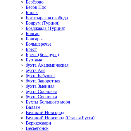
Берёзово
Бесов Нос
Бирск
Богатырская слобода
Бодрум (Турция)
Бозджаада (Турция)
Болгар
Болгары
Большеречье
Брест
Брест (Беларусь)
Буотама
бухта Академическая
бухта Аяя
бухта Бабушка
бухта Заворотная
бухта Змеиная
бухта Сосновая
бухта Сосновка
Бухты Большого моря
Валаам
Великий Новгород
Великий Новгород (Старая Русса)
Верккосаари
Весьегонск