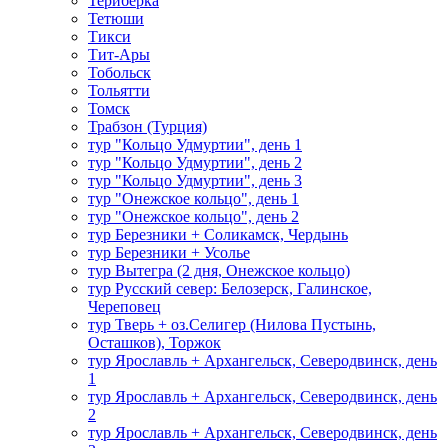
Териберка
Тетюши
Тикси
Тит-Ары
Тобольск
Тольятти
Томск
Трабзон (Турция)
тур "Кольцо Удмуртии", день 1
тур "Кольцо Удмуртии", день 2
тур "Кольцо Удмуртии", день 3
тур "Онежское кольцо", день 1
тур "Онежское кольцо", день 2
тур Березники + Соликамск, Чердынь
тур Березники + Усолье
тур Вытегра (2 дня, Онежское кольцо)
тур Русский север: Белозерск, Галинское,
Череповец
тур Тверь + оз.Селигер (Нилова Пустынь,
Осташков), Торжок
тур Ярославль + Архангельск, Северодвинск, день
1
тур Ярославль + Архангельск, Северодвинск, день
2
тур Ярославль + Архангельск, Северодвинск, день