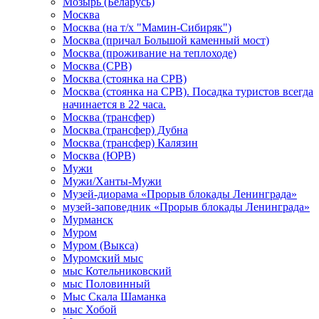
Мозырь (Беларусь)
Москва
Москва (на т/х "Мамин-Сибиряк")
Москва (причал Большой каменный мост)
Москва (проживание на теплоходе)
Москва (СРВ)
Москва (стоянка на СРВ)
Москва (стоянка на СРВ). Посадка туристов всегда
начинается в 22 часа.
Москва (трансфер)
Москва (трансфер) Дубна
Москва (трансфер) Калязин
Москва (ЮРВ)
Мужи
Мужи/Ханты-Мужи
Музей-диорама «Прорыв блокады Ленинграда»
музей-заповедник «Прорыв блокады Ленинграда»
Мурманск
Муром
Муром (Выкса)
Муромский мыс
мыс Котельниковский
мыс Половинный
Мыс Скала Шаманка
мыс Хобой