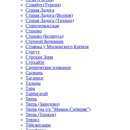
Стамбул (Турция)
Старая Ладога
Старая Ладога (Волхов)
Старая Ладога (Тихвин)
Старочеркасская
Стахово
Стахово (Беларусь)
Степной Кочевник
Стоянка у Московского Кремля
Сургут
Сурские Зори
Сурхайте
Сценическое плавание
Сызрань
Таганрог
Тальцы
Тара
Тарбагатай
Тверь
Тверь (Завидово)
Тверь (на т/х "Мамин-Сибиряк")
Тверь (Торжок)
Тевриз
Тёйсянсаари