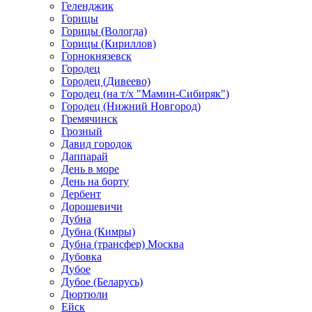
Геленджик
Горицы
Горицы (Вологда)
Горицы (Кириллов)
Горнокнязевск
Городец
Городец (Дивеево)
Городец (на т/х "Мамин-Сибиряк")
Городец (Нижний Новгород)
Гремячинск
Грозный
Давид городок
Даппарай
День в море
День на борту
Дербент
Дорошевичи
Дубна
Дубна (Кимры)
Дубна (трансфер) Москва
Дубовка
Дубое
Дубое (Беларусь)
Дюртюли
Ейск