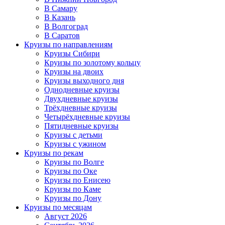
В Самару
В Казань
В Волгоград
В Саратов
Круизы по направлениям
Круизы Сибири
Круизы по золотому кольцу
Круизы на двоих
Круизы выходного дня
Однодневные круизы
Двухдневные круизы
Трёхдневные круизы
Четырёхдневные круизы
Пятидневные круизы
Круизы с детьми
Круизы с ужином
Круизы по рекам
Круизы по Волге
Круизы по Оке
Круизы по Енисею
Круизы по Каме
Круизы по Дону
Круизы по месяцам
Август 2026