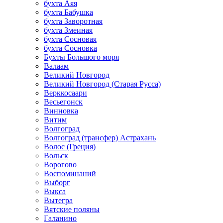
бухта Аяя
бухта Бабушка
бухта Заворотная
бухта Змеиная
бухта Сосновая
бухта Сосновка
Бухты Большого моря
Валаам
Великий Новгород
Великий Новгород (Старая Русса)
Верккосаари
Весьегонск
Винновка
Витим
Волгоград
Волгоград (трансфер) Астрахань
Волос (Греция)
Вольск
Ворогово
Воспоминаний
Выборг
Выкса
Вытегра
Вятские поляны
Галанино