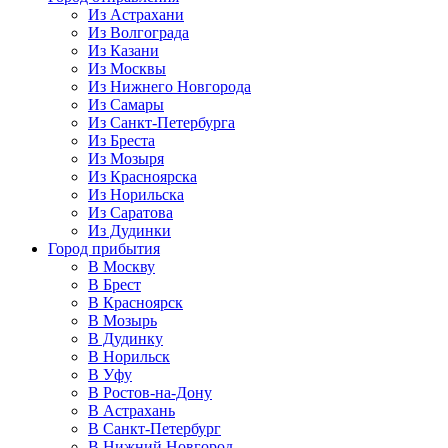
Из Астрахани
Из Волгограда
Из Казани
Из Москвы
Из Нижнего Новгорода
Из Самары
Из Санкт-Петербурга
Из Бреста
Из Мозыря
Из Красноярска
Из Норильска
Из Саратова
Из Дудинки
Город прибытия
В Москву
В Брест
В Красноярск
В Мозырь
В Дудинку
В Норильск
В Уфу
В Ростов-на-Дону
В Астрахань
В Санкт-Петербург
В Нижний Новгород