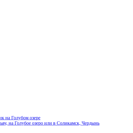
ик на Голубом озере
ву, на Голубое озеро или в Соликамск, Чердынь