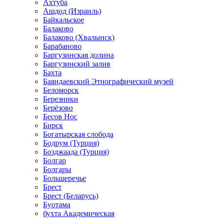
Ахтуба
Ашдод (Израиль)
Байкальское
Балаково
Балаково (Хвалынск)
Барабаново
Баргузинская долина
Баргузинский залив
Бахта
Баяндаевский Этнографический музей
Беломорск
Березники
Берёзово
Бесов Нос
Бирск
Богатырская слобода
Бодрум (Турция)
Бозджаада (Турция)
Болгар
Болгары
Большеречье
Брест
Брест (Беларусь)
Буотама
бухта Академическая