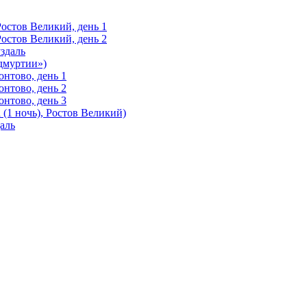
Ростов Великий, день 1
Ростов Великий, день 2
здаль
Удмуртии»)
нтово, день 1
нтово, день 2
нтово, день 3
(1 ночь), Ростов Великий)
аль