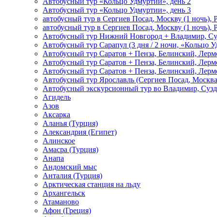
Автобусный тур «Кольцо Удмуртии», день 2
Автобусный тур «Кольцо Удмуртии», день 3
автобусный тур в Сергиев Посад, Москву (1 ночь), 
автобусный тур в Сергиев Посад, Москву (1 ночь), 
Автобусный тур Нижний Новгород + Владимир, Су
Автобусный тур Сарапул (3 дня / 2 ночи, «Кольцо 
Автобусный тур Саратов + Пенза, Белинский, Лермо
Автобусный тур Саратов + Пенза, Белинский, Лермо
Автобусный тур Саратов + Пенза, Белинский, Лермо
Автобусный тур Ярославль (Сергиев Посад, Москва 
Автобусный экскурсионный тур во Владимир, Сузд
Агидель
Азов
Аксарка
Аланья (Турция)
Александрия (Египет)
Алинское
Амасра (Турция)
Анапа
Андомский мыс
Анталия (Турция)
Арктическая станция на льду
Архангельск
Атаманово
Афон (Греция)