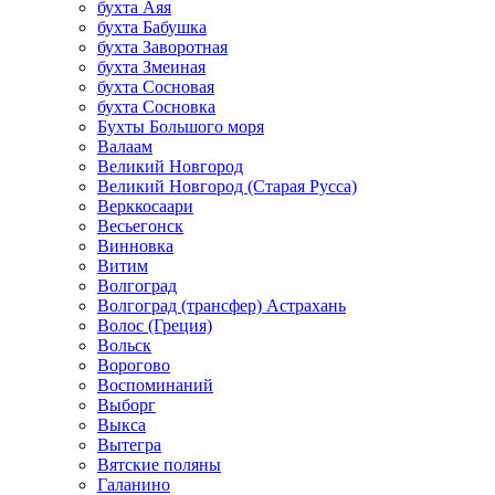
бухта Аяя
бухта Бабушка
бухта Заворотная
бухта Змеиная
бухта Сосновая
бухта Сосновка
Бухты Большого моря
Валаам
Великий Новгород
Великий Новгород (Старая Русса)
Верккосаари
Весьегонск
Винновка
Витим
Волгоград
Волгоград (трансфер) Астрахань
Волос (Греция)
Вольск
Ворогово
Воспоминаний
Выборг
Выкса
Вытегра
Вятские поляны
Галанино