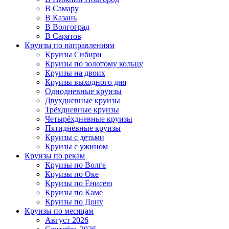
В Самару
В Казань
В Волгоград
В Саратов
Круизы по направлениям
Круизы Сибири
Круизы по золотому кольцу
Круизы на двоих
Круизы выходного дня
Однодневные круизы
Двухдневные круизы
Трёхдневные круизы
Четырёхдневные круизы
Пятидневные круизы
Круизы с детьми
Круизы с ужином
Круизы по рекам
Круизы по Волге
Круизы по Оке
Круизы по Енисею
Круизы по Каме
Круизы по Дону
Круизы по месяцам
Август 2026