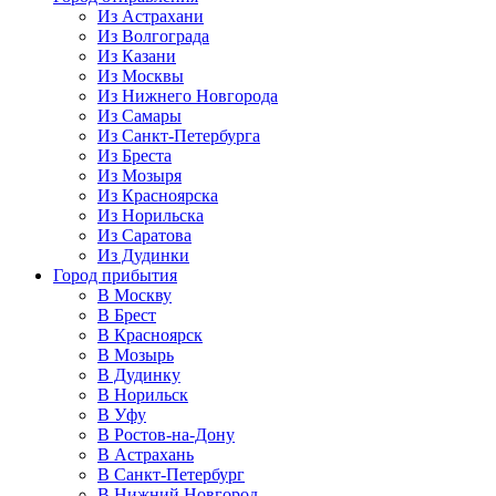
Из Астрахани
Из Волгограда
Из Казани
Из Москвы
Из Нижнего Новгорода
Из Самары
Из Санкт-Петербурга
Из Бреста
Из Мозыря
Из Красноярска
Из Норильска
Из Саратова
Из Дудинки
Город прибытия
В Москву
В Брест
В Красноярск
В Мозырь
В Дудинку
В Норильск
В Уфу
В Ростов-на-Дону
В Астрахань
В Санкт-Петербург
В Нижний Новгород