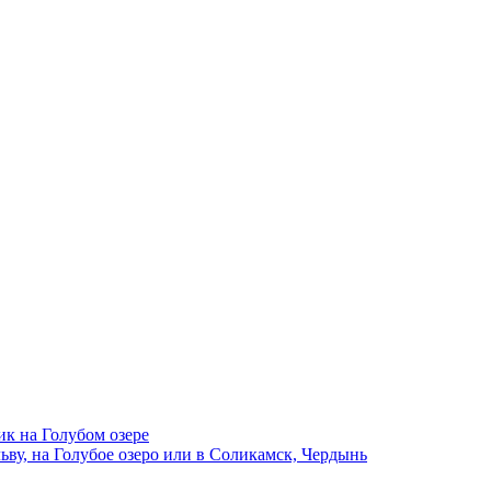
ик на Голубом озере
ву, на Голубое озеро или в Соликамск, Чердынь