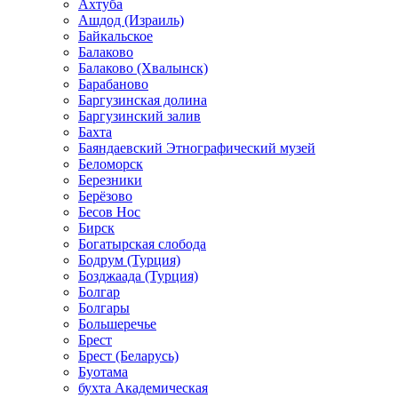
Ахтуба
Ашдод (Израиль)
Байкальское
Балаково
Балаково (Хвалынск)
Барабаново
Баргузинская долина
Баргузинский залив
Бахта
Баяндаевский Этнографический музей
Беломорск
Березники
Берёзово
Бесов Нос
Бирск
Богатырская слобода
Бодрум (Турция)
Бозджаада (Турция)
Болгар
Болгары
Большеречье
Брест
Брест (Беларусь)
Буотама
бухта Академическая