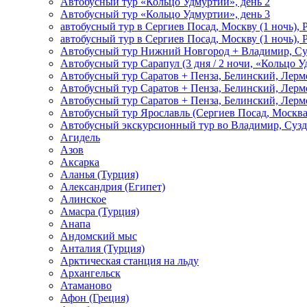
Автобусный тур «Кольцо Удмуртии», день 2
Автобусный тур «Кольцо Удмуртии», день 3
автобусный тур в Сергиев Посад, Москву (1 ночь), 
автобусный тур в Сергиев Посад, Москву (1 ночь), 
Автобусный тур Нижний Новгород + Владимир, Су
Автобусный тур Сарапул (3 дня / 2 ночи, «Кольцо 
Автобусный тур Саратов + Пенза, Белинский, Лермо
Автобусный тур Саратов + Пенза, Белинский, Лермо
Автобусный тур Саратов + Пенза, Белинский, Лермо
Автобусный тур Ярославль (Сергиев Посад, Москва 
Автобусный экскурсионный тур во Владимир, Сузд
Агидель
Азов
Аксарка
Аланья (Турция)
Александрия (Египет)
Алинское
Амасра (Турция)
Анапа
Андомский мыс
Анталия (Турция)
Арктическая станция на льду
Архангельск
Атаманово
Афон (Греция)