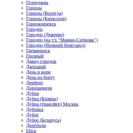
Геленджик
Горицы
Горицы (Вологда)
Горицы (Кириллов)
Горнокнязевск
Городец
Городец (Дивеево)
Городец (на т/х "Мамин-Сибиряк")
Городец (Нижний Новгород)
Гремячинск
Грозный
Давид городок
Даппарай
День в море
День на борту
Дербент
Дорошевичи
Дубна
Дубна (Кимры)
Дубна (трансфер) Москва
Дубовка
Дубое
Дубое (Беларусь)
Дюртюли
Ейск