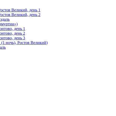
Ростов Великий, день 1
Ростов Великий, день 2
здаль
Удмуртии»)
нтово, день 1
нтово, день 2
нтово, день 3
(1 ночь), Ростов Великий)
аль