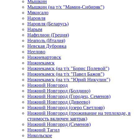
Мышкин
Мышкин (на т/х "Мамин-Сибиряк")
Мякисало
Наровля
Наровля (Беларусь)
Нарым
Нафплион (Греция)
Неаполь (Италия)
Невская Дубровка
Неелово
Нижневартовск
Нижнекамск
Нижнекамск (на т/х "Борис Полевой")
Нижнекамск (на т/х "Павел Бажов")
Нижнекамск (на т/х "Юрий Никулин")
Нижний Новгород
Нижний Новгород (Болдино)
Нижний Новгород (Городец, Семенов)
Нижний Новгород (Дивеево)
Нижний Новгород (озеро Светлояр)
Нижний Новгород (проживание на теплоходе, в
стоимость включен завтрак)
Нижний Новгород (Семенов)
Нижний Тагил
Никольское