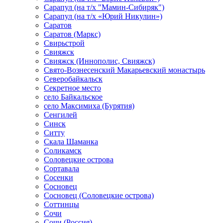
Сарапул (на т/х "Мамин-Сибиряк")
Сарапул (на т/х «Юрий Никулин»)
Саратов
Саратов (Маркс)
Свирьстрой
Свияжск
Свияжск (Иннополис, Свияжск)
Свято-Вознесенский Макарьевский монастырь
Северобайкальск
Секретное место
село Байкальское
село Максимиха (Бурятия)
Сенгилей
Синск
Ситту
Скала Шаманка
Соликамск
Соловецкие острова
Сортавала
Сосенки
Сосновец
Сосновец (Соловецкие острова)
Соттинцы
Сочи
Сочи (Россия)