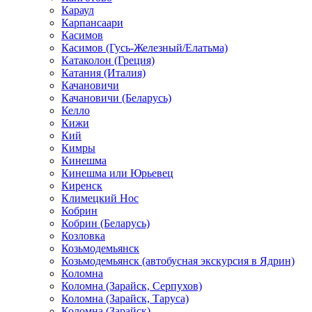
Караул
Карпансаари
Касимов
Касимов (Гусь-Железный/Елатьма)
Катаколон (Греция)
Катания (Италия)
Качановичи
Качановичи (Беларусь)
Келло
Кижи
Кий
Кимры
Кинешма
Кинешма или Юрьевец
Киренск
Климецкий Нос
Кобрин
Кобрин (Беларусь)
Козловка
Козьмодемьянск
Козьмодемьянск (автобусная экскурсия в Ядрин)
Коломна
Коломна (Зарайск, Серпухов)
Коломна (Зарайск, Таруса)
Коломна (Зарайск)