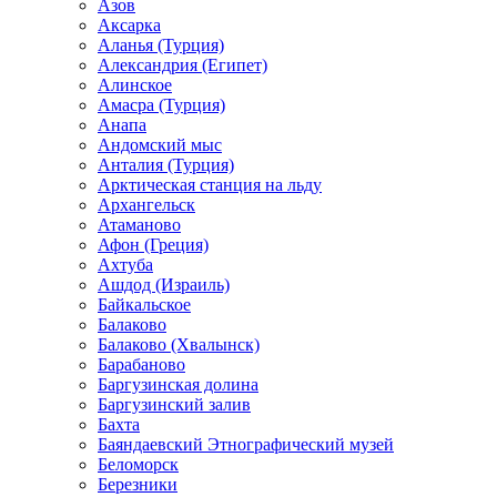
Азов
Аксарка
Аланья (Турция)
Александрия (Египет)
Алинское
Амасра (Турция)
Анапа
Андомский мыс
Анталия (Турция)
Арктическая станция на льду
Архангельск
Атаманово
Афон (Греция)
Ахтуба
Ашдод (Израиль)
Байкальское
Балаково
Балаково (Хвалынск)
Барабаново
Баргузинская долина
Баргузинский залив
Бахта
Баяндаевский Этнографический музей
Беломорск
Березники