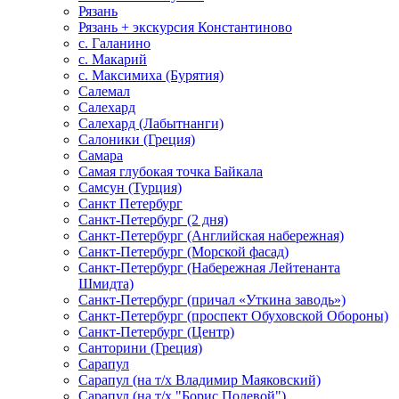
Рязань
Рязань + экскурсия Константиново
с. Галанино
с. Макарий
с. Максимиха (Бурятия)
Салемал
Салехард
Салехард (Лабытнанги)
Салоники (Греция)
Самара
Самая глубокая точка Байкала
Самсун (Турция)
Санкт Петербург
Санкт-Петербург (2 дня)
Санкт-Петербург (Английская набережная)
Санкт-Петербург (Морской фасад)
Санкт-Петербург (Набережная Лейтенанта
Шмидта)
Санкт-Петербург (причал «Уткина заводь»)
Санкт-Петербург (проспект Обуховской Обороны)
Санкт-Петербург (Центр)
Санторини (Греция)
Сарапул
Сарапул (на т/х Владимир Маяковский)
Сарапул (на т/х "Борис Полевой")