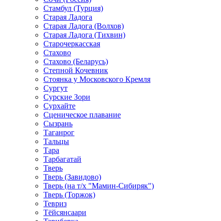
Стамбул (Турция)
Старая Ладога
Старая Ладога (Волхов)
Старая Ладога (Тихвин)
Старочеркасская
Стахово
Стахово (Беларусь)
Степной Кочевник
Стоянка у Московского Кремля
Сургут
Сурские Зори
Сурхайте
Сценическое плавание
Сызрань
Таганрог
Тальцы
Тара
Тарбагатай
Тверь
Тверь (Завидово)
Тверь (на т/х "Мамин-Сибиряк")
Тверь (Торжок)
Тевриз
Тёйсянсаари