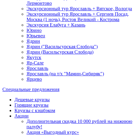
Лермонтово
Экскурсионный тур Ярославль + Вятское, Вологда
Экскурсионный тур Ярославль + Сергиев Посад,
Москва (1 ночь), Ростов Великий - Кострома
Экскурсия Елабуга + Казань
Юрино
Юрьевец
Ядрин
Ядрин ("Васильсурская Слобода")
Ядрин (Васильсурская Слобода)
Якутск
Яр-Сале
Ярославль
Ярославль (на т/х "Мамин-Сибиряк")
Ярцево
Специальные предложения
Дешевые круизы
Горящие круизы
Круизы с кэшбэком
Акции
Дополнительная скидка 10 000 рублей на нижнюю
палубу!
Акция «Выгодный курс»