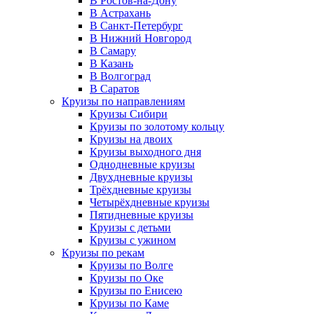
В Ростов-на-Дону
В Астрахань
В Санкт-Петербург
В Нижний Новгород
В Самару
В Казань
В Волгоград
В Саратов
Круизы по направлениям
Круизы Сибири
Круизы по золотому кольцу
Круизы на двоих
Круизы выходного дня
Однодневные круизы
Двухдневные круизы
Трёхдневные круизы
Четырёхдневные круизы
Пятидневные круизы
Круизы с детьми
Круизы с ужином
Круизы по рекам
Круизы по Волге
Круизы по Оке
Круизы по Енисею
Круизы по Каме