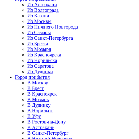
Из Астрахани
Из Волгограда
Из Казани
Из Москвы
Из Нижнего Новгорода
Из Самары
Из Санкт-Петербурга
Из Бреста
Из Мозыря
Из Красноярска
Из Норильска
Из Саратова
Из Дудинки
Город прибытия
В Москву
В Брест
В Красноярск
В Мозырь
В Дудинку
В Норильск
В Уфу
В Ростов-на-Дону
В Астрахань
В Санкт-Петербург
В Нижний Новгород