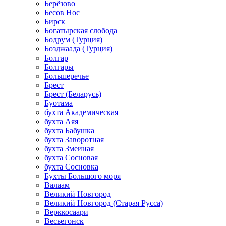
Берёзово
Бесов Нос
Бирск
Богатырская слобода
Бодрум (Турция)
Бозджаада (Турция)
Болгар
Болгары
Большеречье
Брест
Брест (Беларусь)
Буотама
бухта Академическая
бухта Аяя
бухта Бабушка
бухта Заворотная
бухта Змеиная
бухта Сосновая
бухта Сосновка
Бухты Большого моря
Валаам
Великий Новгород
Великий Новгород (Старая Русса)
Верккосаари
Весьегонск