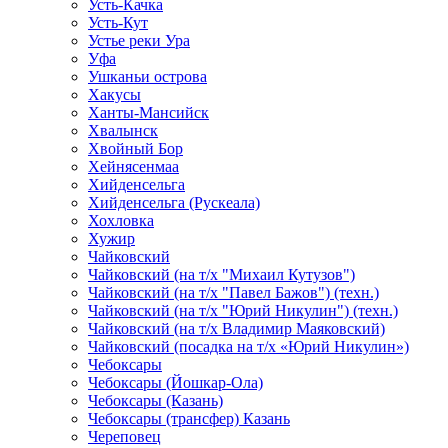
Усть-Качка
Усть-Кут
Устье реки Ура
Уфа
Ушканьи острова
Хакусы
Ханты-Мансийск
Хвалынск
Хвойный Бор
Хейнясенмаа
Хийденсельга
Хийденсельга (Рускеала)
Хохловка
Хужир
Чайковский
Чайковский (на т/х "Михаил Кутузов")
Чайковский (на т/х "Павел Бажов") (техн.)
Чайковский (на т/х "Юрий Никулин") (техн.)
Чайковский (на т/х Владимир Маяковский)
Чайковский (посадка на т/х «Юрий Никулин»)
Чебоксары
Чебоксары (Йошкар-Ола)
Чебоксары (Казань)
Чебоксары (трансфер) Казань
Череповец