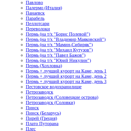
Павлово
Палермо (Италия)
Панаевск
Парабель
Пеллотсари
Переволоки
Пермь (на т/х "Борис Полевой")
Пермь (на т/х "Владимир Маяковский")
Пермь (на т/х "Мамин-Сибиряк")
Пермь (на т/х "Михаил Кутузов")
Пермь (на т/х "Павел Бажов")
Пермь (на т/х "Юрий Никулин")
Пермь (Хохловка)
Пермь + лучший курорт на Каме, день 1
Пермь + лучший курорт на Каме, день 2
Пермь + лучший курорт на Каме, день 3
Пестовское водохранилище
Петрозаводск
Петрозаводск (Соловецкие острова)
Петрозаводск (Соловки)
Пинск
Пинск (Беларусь)
Пирей (Греция)
Плато Путорана
Плес