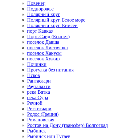
Повенец
Подпорожье
Полярный круг
Полярный круг. Белое море
Полярный круг. Енисей
порт Кавказ
Порт-Саид (Египет)
поселок Давша
поселок Листвянка
поселок Хакусы
поселок Хужир
Починки
Прогулка без питания
Псков
Рантасаари
Рауталахти
река Вятка
река Сура
Речной
Ристисаари
Родос (Греция)
Романовская
Ростов-на-Дону (трансфер) Волгоград
Рыбинск
Рыбинск или Тутаев