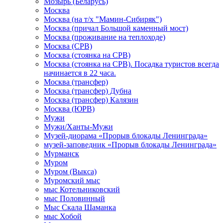
Мозырь (Беларусь)
Москва
Москва (на т/х "Мамин-Сибиряк")
Москва (причал Большой каменный мост)
Москва (проживание на теплоходе)
Москва (СРВ)
Москва (стоянка на СРВ)
Москва (стоянка на СРВ). Посадка туристов всегда
начинается в 22 часа.
Москва (трансфер)
Москва (трансфер) Дубна
Москва (трансфер) Калязин
Москва (ЮРВ)
Мужи
Мужи/Ханты-Мужи
Музей-диорама «Прорыв блокады Ленинграда»
музей-заповедник «Прорыв блокады Ленинграда»
Мурманск
Муром
Муром (Выкса)
Муромский мыс
мыс Котельниковский
мыс Половинный
Мыс Скала Шаманка
мыс Хобой