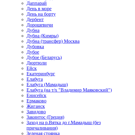
Даппарай
День в море
День на борту
Дербент
Дорошевичи
Дубна
Дубна (Кимры)
Дубна (трансфер) Москва
Дубовка
Дубое
Дубое (Беларусь)
Дюртюли
Ейск
Екатеринбург
Елабуга
Елабуга (Мамадыш)
Елабуга (на т/х "Владимир Маяковский")
Енисейск
Ермаково
Жиганск
Завидово
Закинтос (Греция)
Заход на р.Вятка до г.Мамадыш (без
причаливания)
Зеленая стоянка