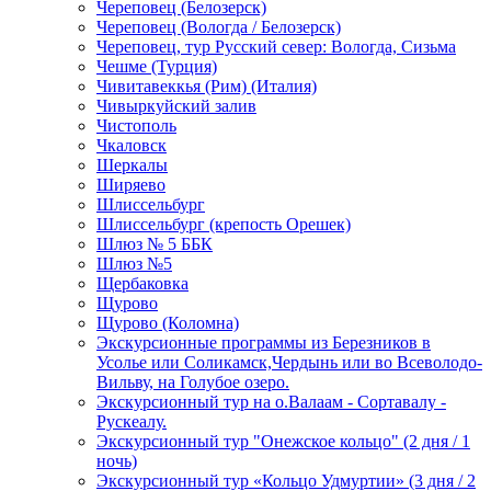
Череповец (Белозерск)
Череповец (Вологда / Белозерск)
Череповец, тур Русский север: Вологда, Сизьма
Чешме (Турция)
Чивитавеккья (Рим) (Италия)
Чивыркуйский залив
Чистополь
Чкаловск
Шеркалы
Ширяево
Шлиссельбург
Шлиссельбург (крепость Орешек)
Шлюз № 5 ББК
Шлюз №5
Щербаковка
Щурово
Щурово (Коломна)
Экскурсионные программы из Березников в
Усолье или Соликамск,Чердынь или во Всеволодо-
Вильву, на Голубое озеро.
Экскурсионный тур на о.Валаам - Сортавалу -
Рускеалу.
Экскурсионный тур "Онежское кольцо" (2 дня / 1
ночь)
Экскурсионный тур «Кольцо Удмуртии» (3 дня / 2