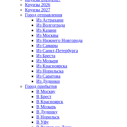
Круизы 2026
Круизы 2027
Город отправления
Из Астрахани
Из Волгограда
Из Казани
Из Москвы
Из Нижнего Новгорода
Из Самары
Из Санкт-Петербурга
Из Бреста
Из Мозыря
Из Красноярска
Из Норильска
Из Саратова
Из Дудинки
Город прибытия
В Москву
В Брест
В Красноярск
В Мозырь
В Дудинку
В Норильск
В Уфу