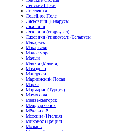
Ленские Столбы
Ленские Щеки
Листвянка
Лодейное Поле
Лясковичи (Беларусь)
Ляховичи
Ляховичи (гидроузел)
Ляховичи (гидроузел) (Беларусь)
Макарьев
Макарьево
Малое море
Малый
Мальта (Мальта)
Мамадыш
Мандроги
Мариинский Посад
Маркс
Мармарис (Турция)
Махачкала
Медвежьегорск
Междуреченск
Мёкериккё
Мессина (Италия)
Миконос (Греция)
Мозырь