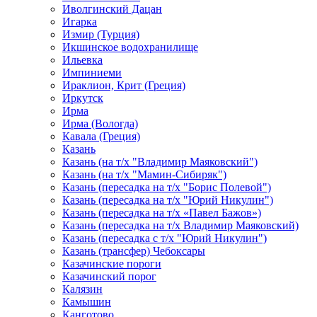
Иволгинский Дацан
Игарка
Измир (Турция)
Икшинское водохранилище
Ильевка
Импиниеми
Ираклион, Крит (Греция)
Иркутск
Ирма
Ирма (Вологда)
Кавала (Греция)
Казань
Казань (на т/х "Владимир Маяковский")
Казань (на т/х "Мамин-Сибиряк")
Казань (пересадка на т/х "Борис Полевой")
Казань (пересадка на т/х "Юрий Никулин")
Казань (пересадка на т/х «Павел Бажов»)
Казань (пересадка на т/х Владимир Маяковский)
Казань (пересадка с т/х "Юрий Никулин")
Казань (трансфер) Чебоксары
Казачинские пороги
Казачинский порог
Калязин
Камышин
Канготово