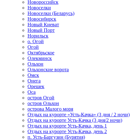
Новороссийск
Новоселки
Новоселки (Беларусь)
Новосибирск
Новый Киеват
Новый Порт
Норильск
о. Огой
Огой
Октябрьское
Олекминск
Ольхон
Ольхонские ворота
Омск
Онега
Орешек
Оса
остров Огой
остров Ольхон
острова Малого моря
Отдых на курорте «Усть-Качка» (3 дня / 2 ночи)
Отдых на курорте Усть-Качка (3 дня/2 ночи)
Отдых на курорте Усть-Качка, день 1
Отдых на курорте Усть-Качка, день 2
п. Усть-Баргузин (Бурятия)