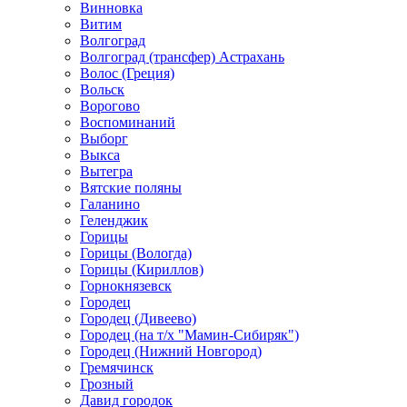
Винновка
Витим
Волгоград
Волгоград (трансфер) Астрахань
Волос (Греция)
Вольск
Ворогово
Воспоминаний
Выборг
Выкса
Вытегра
Вятские поляны
Галанино
Геленджик
Горицы
Горицы (Вологда)
Горицы (Кириллов)
Горнокнязевск
Городец
Городец (Дивеево)
Городец (на т/х "Мамин-Сибиряк")
Городец (Нижний Новгород)
Гремячинск
Грозный
Давид городок