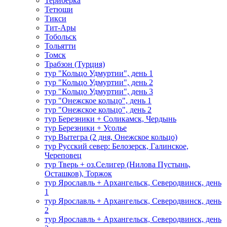
Териберка
Тетюши
Тикси
Тит-Ары
Тобольск
Тольятти
Томск
Трабзон (Турция)
тур "Кольцо Удмуртии", день 1
тур "Кольцо Удмуртии", день 2
тур "Кольцо Удмуртии", день 3
тур "Онежское кольцо", день 1
тур "Онежское кольцо", день 2
тур Березники + Соликамск, Чердынь
тур Березники + Усолье
тур Вытегра (2 дня, Онежское кольцо)
тур Русский север: Белозерск, Галинское,
Череповец
тур Тверь + оз.Селигер (Нилова Пустынь,
Осташков), Торжок
тур Ярославль + Архангельск, Северодвинск, день
1
тур Ярославль + Архангельск, Северодвинск, день
2
тур Ярославль + Архангельск, Северодвинск, день