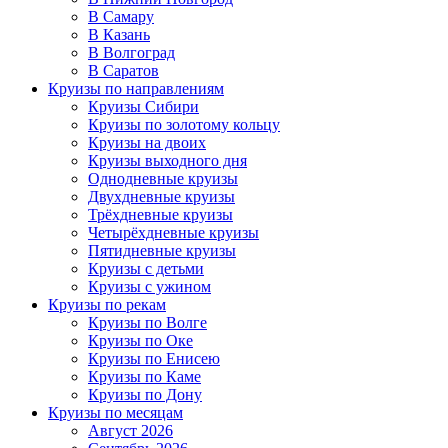
В Самару
В Казань
В Волгоград
В Саратов
Круизы по направлениям
Круизы Сибири
Круизы по золотому кольцу
Круизы на двоих
Круизы выходного дня
Однодневные круизы
Двухдневные круизы
Трёхдневные круизы
Четырёхдневные круизы
Пятидневные круизы
Круизы с детьми
Круизы с ужином
Круизы по рекам
Круизы по Волге
Круизы по Оке
Круизы по Енисею
Круизы по Каме
Круизы по Дону
Круизы по месяцам
Август 2026