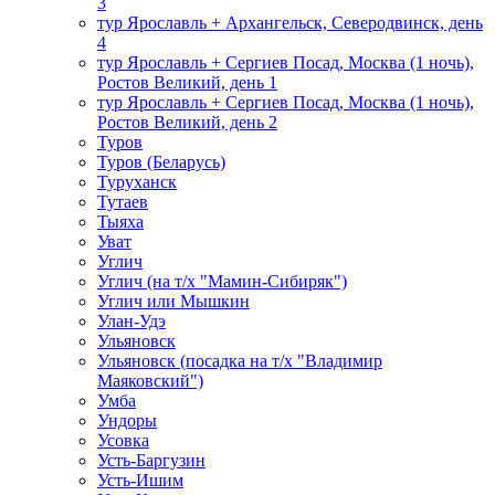
3
тур Ярославль + Архангельск, Северодвинск, день
4
тур Ярославль + Сергиев Посад, Москва (1 ночь),
Ростов Великий, день 1
тур Ярославль + Сергиев Посад, Москва (1 ночь),
Ростов Великий, день 2
Туров
Туров (Беларусь)
Туруханск
Тутаев
Тыяха
Уват
Углич
Углич (на т/х "Мамин-Сибиряк")
Углич или Мышкин
Улан-Удэ
Ульяновск
Ульяновск (посадка на т/х "Владимир
Маяковский")
Умба
Ундоры
Усовка
Усть-Баргузин
Усть-Ишим