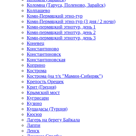
Коломна (Таруса, Поленово, Зарайск)
Колпашево
Коми-Пермяцкий этно-тур
Коми-Пермяцкий этно-тур (3 дня / 2 ночи)
Коми-пермяцкий этнотур, день 1
Коми-пермяцкий этнотур, день 2
Коми-пермяцкий этнотур, день 3
Коневец
Константиново
Константиновск
Константиновская
Коприно
Кострома
Кострома (на т/х "Мамин-Сибиряк")
Крепость Орешек
Крит (Греция)
Крымский мост
Кугрисари
Кузино
Кушадасы (Турция)
Кюсюр
Лагерь на берегу Байкала
Лаппи
Ленск