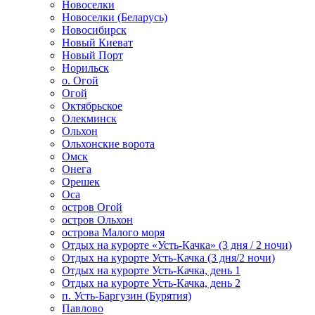
Новоселки
Новоселки (Беларусь)
Новосибирск
Новый Киеват
Новый Порт
Норильск
о. Огой
Огой
Октябрьское
Олекминск
Ольхон
Ольхонские ворота
Омск
Онега
Орешек
Оса
остров Огой
остров Ольхон
острова Малого моря
Отдых на курорте «Усть-Качка» (3 дня / 2 ночи)
Отдых на курорте Усть-Качка (3 дня/2 ночи)
Отдых на курорте Усть-Качка, день 1
Отдых на курорте Усть-Качка, день 2
п. Усть-Баргузин (Бурятия)
Павлово