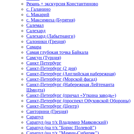
Рязань + экскурсия Константиново
с. Галанино
с. Макарий
с. Максимиха (Бурятия)
Салемал
Салехард
Салехард (Лабытнанги)
Салоники (Греция)
Самара
Самая глубокая точка Байкала
Самсун (Турция)
Санкт Петербург
Санкт-Петербург (2 дня)
Санкт-Петербург (Английская набережная)
Санкт-Петербург (Морской фасад)
Санкт-Петербург (Набережная Лейтенанта
Шмидта)
Санкт-Петербург (причал «Уткина заводь»)
Санкт-Петербург (проспект Обуховской Обороны)
Санкт-Петербург (Центр)
Санторини (Греция)
Сарапул
Сарапул (на т/х Владимир Маяковский)
Сарапул (на т/х "Борис Полевой")
Сарапул (на т/х "Мамин-Сибиряк")