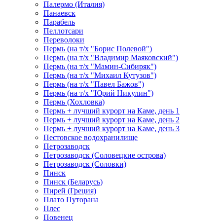
Палермо (Италия)
Панаевск
Парабель
Пеллотсари
Переволоки
Пермь (на т/х "Борис Полевой")
Пермь (на т/х "Владимир Маяковский")
Пермь (на т/х "Мамин-Сибиряк")
Пермь (на т/х "Михаил Кутузов")
Пермь (на т/х "Павел Бажов")
Пермь (на т/х "Юрий Никулин")
Пермь (Хохловка)
Пермь + лучший курорт на Каме, день 1
Пермь + лучший курорт на Каме, день 2
Пермь + лучший курорт на Каме, день 3
Пестовское водохранилище
Петрозаводск
Петрозаводск (Соловецкие острова)
Петрозаводск (Соловки)
Пинск
Пинск (Беларусь)
Пирей (Греция)
Плато Путорана
Плес
Повенец