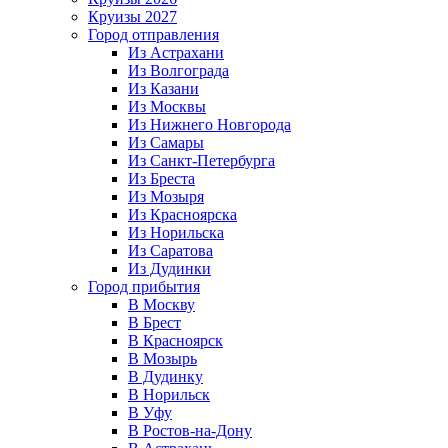
Круизы 2027
Город отправления
Из Астрахани
Из Волгограда
Из Казани
Из Москвы
Из Нижнего Новгорода
Из Самары
Из Санкт-Петербурга
Из Бреста
Из Мозыря
Из Красноярска
Из Норильска
Из Саратова
Из Дудинки
Город прибытия
В Москву
В Брест
В Красноярск
В Мозырь
В Дудинку
В Норильск
В Уфу
В Ростов-на-Дону