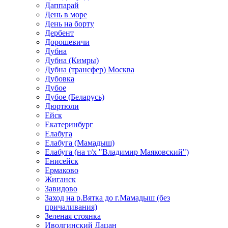
Даппарай
День в море
День на борту
Дербент
Дорошевичи
Дубна
Дубна (Кимры)
Дубна (трансфер) Москва
Дубовка
Дубое
Дубое (Беларусь)
Дюртюли
Ейск
Екатеринбург
Елабуга
Елабуга (Мамадыш)
Елабуга (на т/х "Владимир Маяковский")
Енисейск
Ермаково
Жиганск
Завидово
Заход на р.Вятка до г.Мамадыш (без
причаливания)
Зеленая стоянка
Иволгинский Дацан