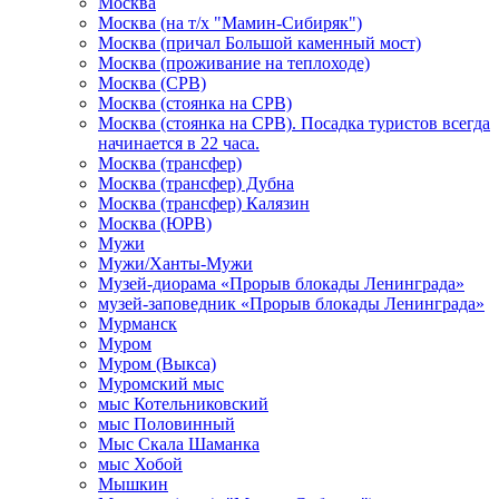
Москва
Москва (на т/х "Мамин-Сибиряк")
Москва (причал Большой каменный мост)
Москва (проживание на теплоходе)
Москва (СРВ)
Москва (стоянка на СРВ)
Москва (стоянка на СРВ). Посадка туристов всегда
начинается в 22 часа.
Москва (трансфер)
Москва (трансфер) Дубна
Москва (трансфер) Калязин
Москва (ЮРВ)
Мужи
Мужи/Ханты-Мужи
Музей-диорама «Прорыв блокады Ленинграда»
музей-заповедник «Прорыв блокады Ленинграда»
Мурманск
Муром
Муром (Выкса)
Муромский мыс
мыс Котельниковский
мыс Половинный
Мыс Скала Шаманка
мыс Хобой
Мышкин