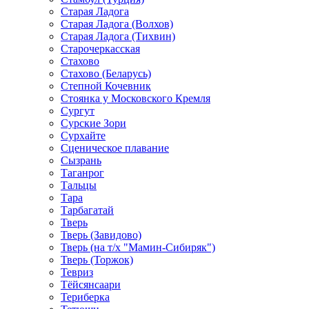
Старая Ладога
Старая Ладога (Волхов)
Старая Ладога (Тихвин)
Старочеркасская
Стахово
Стахово (Беларусь)
Степной Кочевник
Стоянка у Московского Кремля
Сургут
Сурские Зори
Сурхайте
Сценическое плавание
Сызрань
Таганрог
Тальцы
Тара
Тарбагатай
Тверь
Тверь (Завидово)
Тверь (на т/х "Мамин-Сибиряк")
Тверь (Торжок)
Тевриз
Тёйсянсаари
Териберка