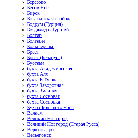
Берёзово
Бесов Нос
Бирск
Богатырская слобода
Бодрум (Турция)
Бозджаада (Турция)
Болгар
Болгары
Большеречье
Брест
Брест (Беларусь)
Буотама
бухта Академическая
бухта Аяя
бухта Бабушка
бухта Заворотная
бухта Змеиная
бухта Сосновая
бухта Сосновка
Бухты Большого моря
Валаам
Великий Новгород
Великий Новгород (Старая Русса)
Верккосаари
Весьегонск