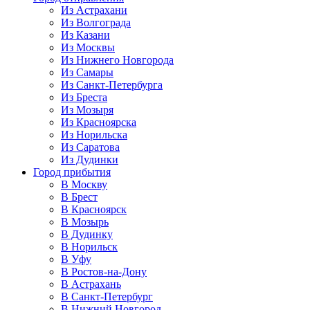
Из Астрахани
Из Волгограда
Из Казани
Из Москвы
Из Нижнего Новгорода
Из Самары
Из Санкт-Петербурга
Из Бреста
Из Мозыря
Из Красноярска
Из Норильска
Из Саратова
Из Дудинки
Город прибытия
В Москву
В Брест
В Красноярск
В Мозырь
В Дудинку
В Норильск
В Уфу
В Ростов-на-Дону
В Астрахань
В Санкт-Петербург
В Нижний Новгород