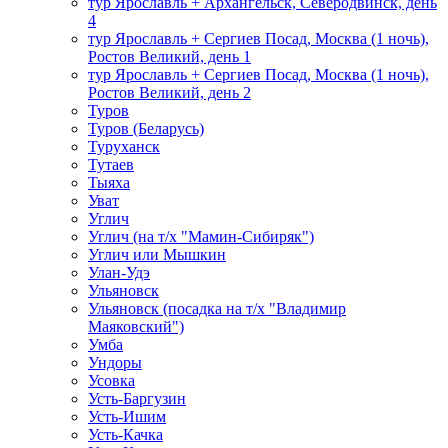
тур Ярославль + Архангельск, Северодвинск, день
4
тур Ярославль + Сергиев Посад, Москва (1 ночь),
Ростов Великий, день 1
тур Ярославль + Сергиев Посад, Москва (1 ночь),
Ростов Великий, день 2
Туров
Туров (Беларусь)
Туруханск
Тутаев
Тыяха
Уват
Углич
Углич (на т/х "Мамин-Сибиряк")
Углич или Мышкин
Улан-Удэ
Ульяновск
Ульяновск (посадка на т/х "Владимир
Маяковский")
Умба
Ундоры
Усовка
Усть-Баргузин
Усть-Ишим
Усть-Качка