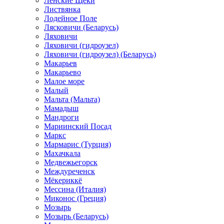
Ленские Щеки
Листвянка
Лодейное Поле
Лясковичи (Беларусь)
Ляховичи
Ляховичи (гидроузел)
Ляховичи (гидроузел) (Беларусь)
Макарьев
Макарьево
Малое море
Малый
Мальта (Мальта)
Мамадыш
Мандроги
Мариинский Посад
Маркс
Мармарис (Турция)
Махачкала
Медвежьегорск
Междуреченск
Мёкериккё
Мессина (Италия)
Миконос (Греция)
Мозырь
Мозырь (Беларусь)