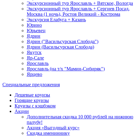
Экскурсионный тур Ярославль + Вятское, Вологда
Экскурсионный тур Ярославль + Сергиев Посад,
Москва (1 ночь), Ростов Великий - Кострома
Экскурсия Елабуга + Казань
Юрино
Юрьевец
Ядрин
Ядрин ("Васильсурская Слобода")
Ядрин (Васильсурская Слобода)
Якутск
Яр-Сале
Ярославль
Ярославль (на т/х "Мамин-Сибиряк")
Ярцево
Специальные предложения
Дешевые круизы
Горящие круизы
Круизы с кэшбэком
Акции
Дополнительная скидка 10 000 рублей на нижнюю
палубу!
Акция «Выгодный курс»
Скидка имениннику