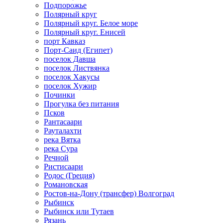
Подпорожье
Полярный круг
Полярный круг. Белое море
Полярный круг. Енисей
порт Кавказ
Порт-Саид (Египет)
поселок Давша
поселок Листвянка
поселок Хакусы
поселок Хужир
Починки
Прогулка без питания
Псков
Рантасаари
Рауталахти
река Вятка
река Сура
Речной
Ристисаари
Родос (Греция)
Романовская
Ростов-на-Дону (трансфер) Волгоград
Рыбинск
Рыбинск или Тутаев
Рязань