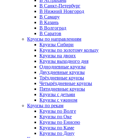
В Астрахань
В Санкт-Петербург
В Нижний Новгород
В Самару
В Казань
В Волгоград
В Саратов
Круизы по направлениям
Круизы Сибири
Круизы по золотому кольцу
Круизы на двоих
Круизы выходного дня
Однодневные круизы
Двухдневные круизы
Трёхдневные круизы
Четырёхдневные круизы
Пятидневные круизы
Круизы с детьми
Круизы с ужином
Круизы по рекам
Круизы по Волге
Круизы по Оке
Круизы по Енисею
Круизы по Каме
Круизы по Дону