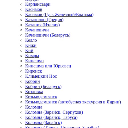
Карпансаари
Касимов
Касимов (Гусь-Железный/Елатьма)
Катаколон (Греция)
Катания (Италия)
Качановичи
Качановичи (Беларусь)
Келло
Кижи
Кий
Кимры
Кинешма
Кинешма или Юрьевец
Киренск
Климецкий Нос
Кобрин
Кобрин (Беларусь)
Козловка
Козьмодемьянск
Козьмодемьянск (автобусная экскурсия в Ядрин)
Коломна
Коломна (Зарайск, Серпухов)
Коломна (Зарайск, Таруса)
Коломна (Зарайск)
Коломна (Таруса, Поленово, Зарайск)