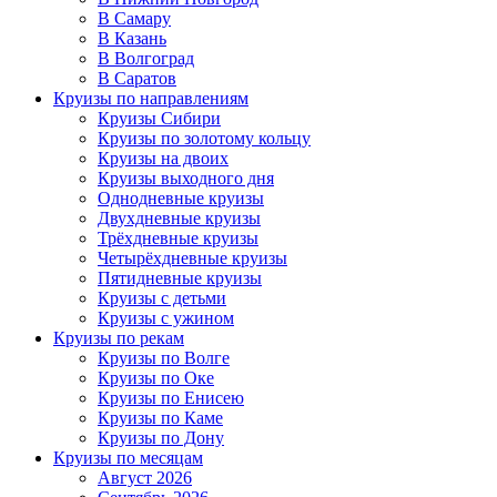
В Самару
В Казань
В Волгоград
В Саратов
Круизы по направлениям
Круизы Сибири
Круизы по золотому кольцу
Круизы на двоих
Круизы выходного дня
Однодневные круизы
Двухдневные круизы
Трёхдневные круизы
Четырёхдневные круизы
Пятидневные круизы
Круизы с детьми
Круизы с ужином
Круизы по рекам
Круизы по Волге
Круизы по Оке
Круизы по Енисею
Круизы по Каме
Круизы по Дону
Круизы по месяцам
Август 2026