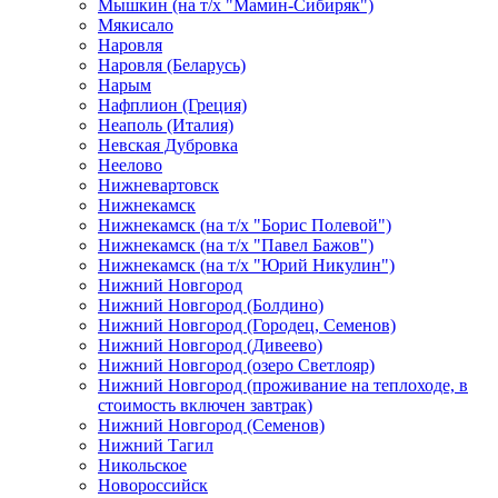
Мышкин (на т/х "Мамин-Сибиряк")
Мякисало
Наровля
Наровля (Беларусь)
Нарым
Нафплион (Греция)
Неаполь (Италия)
Невская Дубровка
Неелово
Нижневартовск
Нижнекамск
Нижнекамск (на т/х "Борис Полевой")
Нижнекамск (на т/х "Павел Бажов")
Нижнекамск (на т/х "Юрий Никулин")
Нижний Новгород
Нижний Новгород (Болдино)
Нижний Новгород (Городец, Семенов)
Нижний Новгород (Дивеево)
Нижний Новгород (озеро Светлояр)
Нижний Новгород (проживание на теплоходе, в
стоимость включен завтрак)
Нижний Новгород (Семенов)
Нижний Тагил
Никольское
Новороссийск