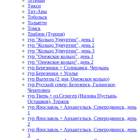
Тетюши
Тикси
Тит-Ары
Тобольск
Тольятти
Томск
Трабзон (Турция)
тур "Кольцо Удмуртии", день 1
тур "Кольцо Удмуртии", день 2
тур "Кольцо Удмуртии", день 3
тур "Онежское кольцо", день 1
тур "Онежское кольцо", день 2
тур Березники + Соликамск, Чердынь
тур Березники + Усолье
тур Вытегра (2 дня, Онежское кольцо)
тур Русский север: Белозерск, Галинское,
Череповец
тур Тверь + оз.Селигер (Нилова Пустынь,
Осташков), Торжок
тур Ярославль + Архангельск, Северодвинск, день
1
тур Ярославль + Архангельск, Северодвинск, день
2
тур Ярославль + Архангельск, Северодвинск, день
3