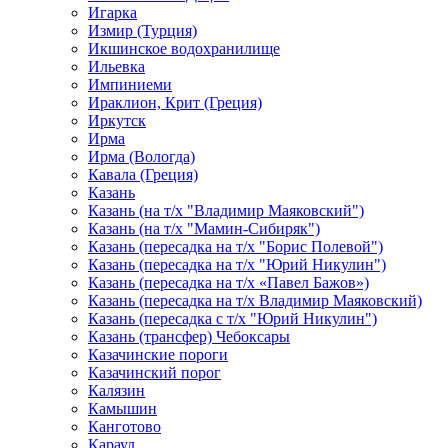
Игарка
Измир (Турция)
Икшинское водохранилище
Ильевка
Импиниеми
Ираклион, Крит (Греция)
Иркутск
Ирма
Ирма (Вологда)
Кавала (Греция)
Казань
Казань (на т/х "Владимир Маяковский")
Казань (на т/х "Мамин-Сибиряк")
Казань (пересадка на т/х "Борис Полевой")
Казань (пересадка на т/х "Юрий Никулин")
Казань (пересадка на т/х «Павел Бажов»)
Казань (пересадка на т/х Владимир Маяковский)
Казань (пересадка с т/х "Юрий Никулин")
Казань (трансфер) Чебоксары
Казачинские пороги
Казачинский порог
Калязин
Камышин
Канготово
Караул