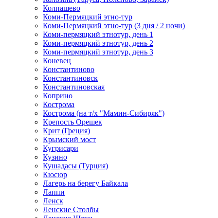
Колпашево
Коми-Пермяцкий этно-тур
Коми-Пермяцкий этно-тур (3 дня / 2 ночи)
Коми-пермяцкий этнотур, день 1
Коми-пермяцкий этнотур, день 2
Коми-пермяцкий этнотур, день 3
Коневец
Константиново
Константиновск
Константиновская
Коприно
Кострома
Кострома (на т/х "Мамин-Сибиряк")
Крепость Орешек
Крит (Греция)
Крымский мост
Кугрисари
Кузино
Кушадасы (Турция)
Кюсюр
Лагерь на берегу Байкала
Лаппи
Ленск
Ленские Столбы