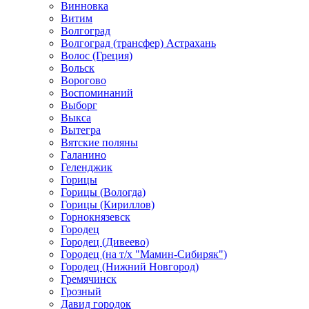
Винновка
Витим
Волгоград
Волгоград (трансфер) Астрахань
Волос (Греция)
Вольск
Ворогово
Воспоминаний
Выборг
Выкса
Вытегра
Вятские поляны
Галанино
Геленджик
Горицы
Горицы (Вологда)
Горицы (Кириллов)
Горнокнязевск
Городец
Городец (Дивеево)
Городец (на т/х "Мамин-Сибиряк")
Городец (Нижний Новгород)
Гремячинск
Грозный
Давид городок