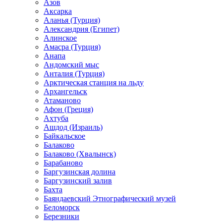
Азов
Аксарка
Аланья (Турция)
Александрия (Египет)
Алинское
Амасра (Турция)
Анапа
Андомский мыс
Анталия (Турция)
Арктическая станция на льду
Архангельск
Атаманово
Афон (Греция)
Ахтуба
Ашдод (Израиль)
Байкальское
Балаково
Балаково (Хвалынск)
Барабаново
Баргузинская долина
Баргузинский залив
Бахта
Баяндаевский Этнографический музей
Беломорск
Березники