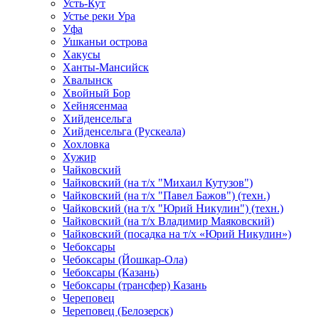
Усть-Кут
Устье реки Ура
Уфа
Ушканьи острова
Хакусы
Ханты-Мансийск
Хвалынск
Хвойный Бор
Хейнясенмаа
Хийденсельга
Хийденсельга (Рускеала)
Хохловка
Хужир
Чайковский
Чайковский (на т/х "Михаил Кутузов")
Чайковский (на т/х "Павел Бажов") (техн.)
Чайковский (на т/х "Юрий Никулин") (техн.)
Чайковский (на т/х Владимир Маяковский)
Чайковский (посадка на т/х «Юрий Никулин»)
Чебоксары
Чебоксары (Йошкар-Ола)
Чебоксары (Казань)
Чебоксары (трансфер) Казань
Череповец
Череповец (Белозерск)