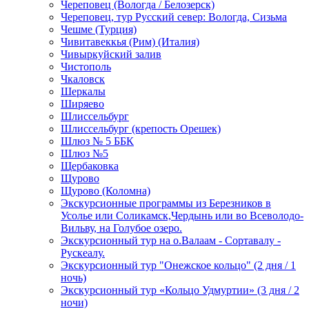
Череповец (Вологда / Белозерск)
Череповец, тур Русский север: Вологда, Сизьма
Чешме (Турция)
Чивитавеккья (Рим) (Италия)
Чивыркуйский залив
Чистополь
Чкаловск
Шеркалы
Ширяево
Шлиссельбург
Шлиссельбург (крепость Орешек)
Шлюз № 5 ББК
Шлюз №5
Щербаковка
Щурово
Щурово (Коломна)
Экскурсионные программы из Березников в
Усолье или Соликамск,Чердынь или во Всеволодо-
Вильву, на Голубое озеро.
Экскурсионный тур на о.Валаам - Сортавалу -
Рускеалу.
Экскурсионный тур "Онежское кольцо" (2 дня / 1
ночь)
Экскурсионный тур «Кольцо Удмуртии» (3 дня / 2
ночи)