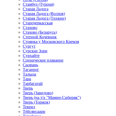
Стамбул (Турция)
Старая Ладога
Старая Ладога (Волхов)
Старая Ладога (Тихвин)
Старочеркасская
Стахово
Стахово (Беларусь)
Степной Кочевник
Стоянка у Московского Кремля
Сургут
Сурские Зори
Сурхайте
Сценическое плавание
Сызрань
Таганрог
Тальцы
Тара
Тарбагатай
Тверь
Тверь (Завидово)
Тверь (на т/х "Мамин-Сибиряк")
Тверь (Торжок)
Тевриз
Тёйсянсаари