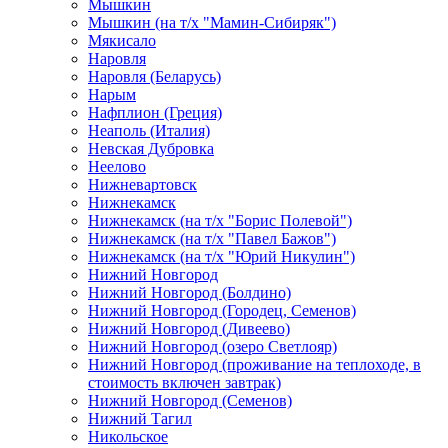
Мышкин
Мышкин (на т/х "Мамин-Сибиряк")
Мякисало
Наровля
Наровля (Беларусь)
Нарым
Нафплион (Греция)
Неаполь (Италия)
Невская Дубровка
Неелово
Нижневартовск
Нижнекамск
Нижнекамск (на т/х "Борис Полевой")
Нижнекамск (на т/х "Павел Бажов")
Нижнекамск (на т/х "Юрий Никулин")
Нижний Новгород
Нижний Новгород (Болдино)
Нижний Новгород (Городец, Семенов)
Нижний Новгород (Дивеево)
Нижний Новгород (озеро Светлояр)
Нижний Новгород (проживание на теплоходе, в
стоимость включен завтрак)
Нижний Новгород (Семенов)
Нижний Тагил
Никольское