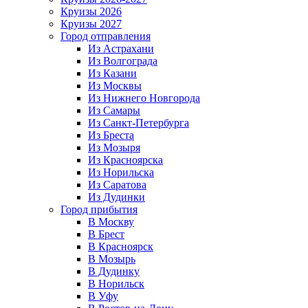
Круизы 2026
Круизы 2027
Город отправления
Из Астрахани
Из Волгограда
Из Казани
Из Москвы
Из Нижнего Новгорода
Из Самары
Из Санкт-Петербурга
Из Бреста
Из Мозыря
Из Красноярска
Из Норильска
Из Саратова
Из Дудинки
Город прибытия
В Москву
В Брест
В Красноярск
В Мозырь
В Дудинку
В Норильск
В Уфу