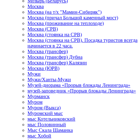
Мозырь (Беларусь)
Москва
Москва (на т/х "Мамин-Сибиряк")
Москва (причал Большой каменный мост)
Москва (проживание на теплоходе)
Москва (СРВ)
Москва (стоянка на СРВ)
Москва (стоянка на СРВ). Посадка туристов всегда
начинается в 22 часа.
Москва (трансфер)
Москва (трансфер) Дубна
Москва (трансфер) Калязин
Москва (ЮРВ)
Мужи
Мужи/Ханты-Мужи
Музей-диорама «Прорыв блокады Ленинграда»
музей-заповедник «Прорыв блокады Ленинграда»
Мурманск
Муром
Муром (Выкса)
Муромский мыс
мыс Котельниковский
мыс Половинный
Мыс Скала Шаманка
мыс Хобой