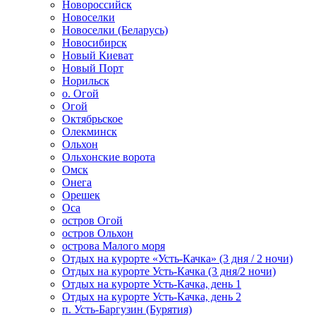
Новороссийск
Новоселки
Новоселки (Беларусь)
Новосибирск
Новый Киеват
Новый Порт
Норильск
о. Огой
Огой
Октябрьское
Олекминск
Ольхон
Ольхонские ворота
Омск
Онега
Орешек
Оса
остров Огой
остров Ольхон
острова Малого моря
Отдых на курорте «Усть-Качка» (3 дня / 2 ночи)
Отдых на курорте Усть-Качка (3 дня/2 ночи)
Отдых на курорте Усть-Качка, день 1
Отдых на курорте Усть-Качка, день 2
п. Усть-Баргузин (Бурятия)