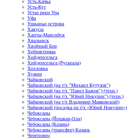
Усть-Качка
Усть-Кут
Устье реки Ура
Уфа
Ушканьи острова
Хакусы
Ханты-Мансийск
Хвалынск
Хвойный Бор
Хейнясенмаа
Хийденсельга
Хийденсельга (Рускеала)
Хохловка
Хужир
Чайковский
Чайковский (на т/х "Михаил Кутузов")
Чайковский (на т/х "Павел Бажов") (техн.)
Чайковский (на т/х "Юрий Никулин") (техн.)
Чайковский (на т/х Владимир Маяковский)
Чайковский (посадка на т/х «Юрий Никулин»)
Чебоксары
Чебоксары (Йошкар-Ола)
Чебоксары (Казань)
Чебоксары (трансфер) Казань
Череповец