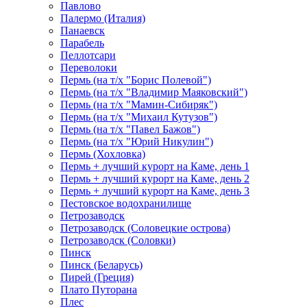
Павлово
Палермо (Италия)
Панаевск
Парабель
Пеллотсари
Переволоки
Пермь (на т/х "Борис Полевой")
Пермь (на т/х "Владимир Маяковский")
Пермь (на т/х "Мамин-Сибиряк")
Пермь (на т/х "Михаил Кутузов")
Пермь (на т/х "Павел Бажов")
Пермь (на т/х "Юрий Никулин")
Пермь (Хохловка)
Пермь + лучший курорт на Каме, день 1
Пермь + лучший курорт на Каме, день 2
Пермь + лучший курорт на Каме, день 3
Пестовское водохранилище
Петрозаводск
Петрозаводск (Соловецкие острова)
Петрозаводск (Соловки)
Пинск
Пинск (Беларусь)
Пирей (Греция)
Плато Путорана
Плес