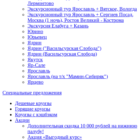
Лермонтово
Экскурсионный тур Ярославль + Вятское, Вологда
Экскурсионный тур Ярославль + Сергиев Посад,
Москва (1 ночь), Ростов Великий - Кострома
Экскурсия Елабуга + Казань
Юрино
Юрьевец
Ядрин
Ядрин ("Васильсурская Слобода")
Ядрин (Васильсурская Слобода)
Якутск
Яр-Сале
Ярославль
Ярославль (на т/х "Мамин-Сибиряк")
Ярцево
Специальные предложения
Дешевые круизы
Горящие круизы
Круизы с кэшбэком
Акции
Дополнительная скидка 10 000 рублей на нижнюю
палубу!
Акция «Выгодный курс»