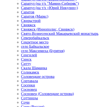
Сарапул (на т/х "Мамин-Сибиряк")
Сарапул (на т/х «Юрий Никулин»)
Саратов
Саратов (Маркс)
Свирьстрой
Свияжск
Свияжск (Иннополис, Свияжск)
Свято-Вознесенский Макарьевский монастырь
Северобайкальск
Секретное место
село Байкальское
село Максимиха (Бурятия)
Сенгилей
Синск
Ситту
Скала Шаманка
Соликамск
Соловецкие острова
Сортавала
Сосенки
Сосновец
Сосновец (Соловецкие острова)
Соттинцы
Сочи
Сочи (Россия)