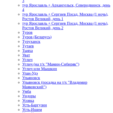
3
тур Ярославль + Архангельск, Северодвинск, день
4
тур Ярославль + Сергиев Посад, Москва (1 ночь),
Ростов Великий, день 1
тур Ярославль + Сергиев Посад, Москва (1 ночь),
Ростов Великий, день 2
Туров
Туров (Беларусь)
Туруханск
Тутаев
Тыяха
Уват
Углич
Углич (на т/х "Мамин-Сибиряк")
Углич или Мышкин
Улан-Удэ
Ульяновск
Ульяновск (посадка на т/х "Владимир
Маяковский")
Умба
Ундоры
Усовка
Усть-Баргузин
Усть-Ишим