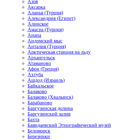
Азов
Аксарка
Аланья (Турция)
Александрия (Египет)
Алинское
Амасра (Турция)
Анапа
Андомский мыс
Анталия (Турция)
Арктическая станция на льду
Архангельск
Атаманово
Афон (Греция)
Ахтуба
Ашдод (Израиль)
Байкальское
Балаково
Балаково (Хвалынск)
Барабаново
Баргузинская долина
Баргузинский залив
Бахта
Баяндаевский Этнографический музей
Беломорск
Березники