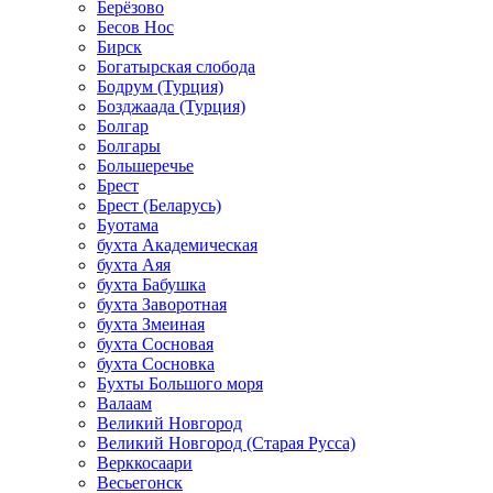
Берёзово
Бесов Нос
Бирск
Богатырская слобода
Бодрум (Турция)
Бозджаада (Турция)
Болгар
Болгары
Большеречье
Брест
Брест (Беларусь)
Буотама
бухта Академическая
бухта Аяя
бухта Бабушка
бухта Заворотная
бухта Змеиная
бухта Сосновая
бухта Сосновка
Бухты Большого моря
Валаам
Великий Новгород
Великий Новгород (Старая Русса)
Верккосаари
Весьегонск