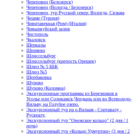
Череповец (Белозерск)
Череповец (Вологда / Белозерск)
Череповец, тур Русский север: Вологда, Сизьма
Чешме (Турция)
Чивитавеккья (Рим) (Италия)
Чивыркуйский залив
Чистополь
Чкаловск
Шеркалы
Ширяево
Шлиссельбург
Шлиссельбург (крепость Орешек)
Шлюз № 5 ББК
Шлюз №5
Щербаковка
Щурово
Щурово (Коломна)
Экскурсионные программы из Березников в
Усолье или Соликамск,Чердынь или во Всеволодо-
Вильву, на Голубое озеро.
Экскурсионный тур на о.Валаам - Сортавалу -
Рускеалу.
Экскурсионный тур "Онежское кольцо" (2 дня / 1
ночь)
Экскурсионный тур «Кольцо Удмуртии» (3 дня / 2