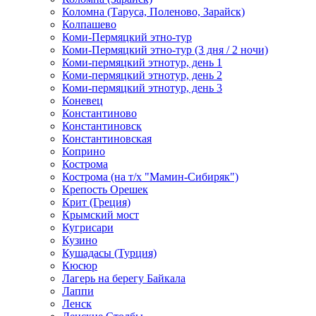
Коломна (Таруса, Поленово, Зарайск)
Колпашево
Коми-Пермяцкий этно-тур
Коми-Пермяцкий этно-тур (3 дня / 2 ночи)
Коми-пермяцкий этнотур, день 1
Коми-пермяцкий этнотур, день 2
Коми-пермяцкий этнотур, день 3
Коневец
Константиново
Константиновск
Константиновская
Коприно
Кострома
Кострома (на т/х "Мамин-Сибиряк")
Крепость Орешек
Крит (Греция)
Крымский мост
Кугрисари
Кузино
Кушадасы (Турция)
Кюсюр
Лагерь на берегу Байкала
Лаппи
Ленск