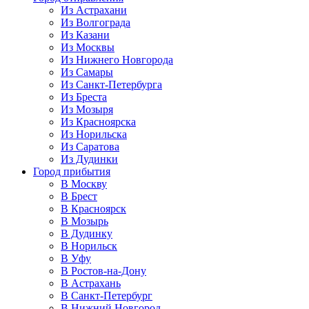
Из Астрахани
Из Волгограда
Из Казани
Из Москвы
Из Нижнего Новгорода
Из Самары
Из Санкт-Петербурга
Из Бреста
Из Мозыря
Из Красноярска
Из Норильска
Из Саратова
Из Дудинки
Город прибытия
В Москву
В Брест
В Красноярск
В Мозырь
В Дудинку
В Норильск
В Уфу
В Ростов-на-Дону
В Астрахань
В Санкт-Петербург
В Нижний Новгород