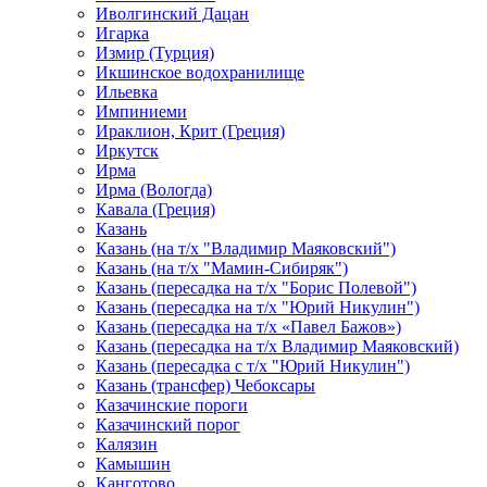
Иволгинский Дацан
Игарка
Измир (Турция)
Икшинское водохранилище
Ильевка
Импиниеми
Ираклион, Крит (Греция)
Иркутск
Ирма
Ирма (Вологда)
Кавала (Греция)
Казань
Казань (на т/х "Владимир Маяковский")
Казань (на т/х "Мамин-Сибиряк")
Казань (пересадка на т/х "Борис Полевой")
Казань (пересадка на т/х "Юрий Никулин")
Казань (пересадка на т/х «Павел Бажов»)
Казань (пересадка на т/х Владимир Маяковский)
Казань (пересадка с т/х "Юрий Никулин")
Казань (трансфер) Чебоксары
Казачинские пороги
Казачинский порог
Калязин
Камышин
Канготово