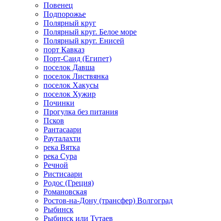
Повенец
Подпорожье
Полярный круг
Полярный круг. Белое море
Полярный круг. Енисей
порт Кавказ
Порт-Саид (Египет)
поселок Давша
поселок Листвянка
поселок Хакусы
поселок Хужир
Починки
Прогулка без питания
Псков
Рантасаари
Рауталахти
река Вятка
река Сура
Речной
Ристисаари
Родос (Греция)
Романовская
Ростов-на-Дону (трансфер) Волгоград
Рыбинск
Рыбинск или Тутаев