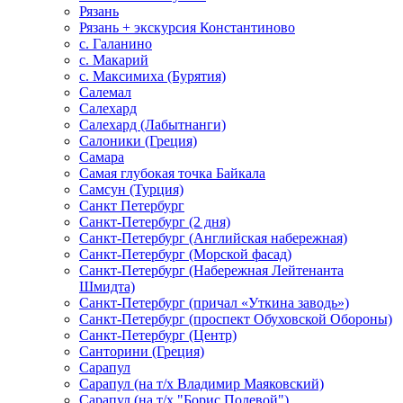
Рязань
Рязань + экскурсия Константиново
с. Галанино
с. Макарий
с. Максимиха (Бурятия)
Салемал
Салехард
Салехард (Лабытнанги)
Салоники (Греция)
Самара
Самая глубокая точка Байкала
Самсун (Турция)
Санкт Петербург
Санкт-Петербург (2 дня)
Санкт-Петербург (Английская набережная)
Санкт-Петербург (Морской фасад)
Санкт-Петербург (Набережная Лейтенанта
Шмидта)
Санкт-Петербург (причал «Уткина заводь»)
Санкт-Петербург (проспект Обуховской Обороны)
Санкт-Петербург (Центр)
Санторини (Греция)
Сарапул
Сарапул (на т/х Владимир Маяковский)
Сарапул (на т/х "Борис Полевой")