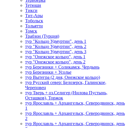
Териберка
Тетюши
Тикси
Тит-Ары
Тобольск
Тольятти
Томск
Трабзон (Турция)
тур "Кольцо Удмуртии", день 1
тур "Кольцо Удмуртии", день 2
тур "Кольцо Удмуртии", день 3
тур "Онежское кольцо", день 1
тур "Онежское кольцо", день 2
тур Березники + Соликамск, Чердынь
тур Березники + Усолье
тур Вытегра (2 дня, Онежское кольцо)
тур Русский север: Белозерск, Галинское,
Череповец
тур Тверь + оз.Селигер (Нилова Пустынь,
Осташков), Торжок
тур Ярославль + Архангельск, Северодвинск, день
1
тур Ярославль + Архангельск, Северодвинск, день
2
тур Ярославль + Архангельск, Северодвинск, день