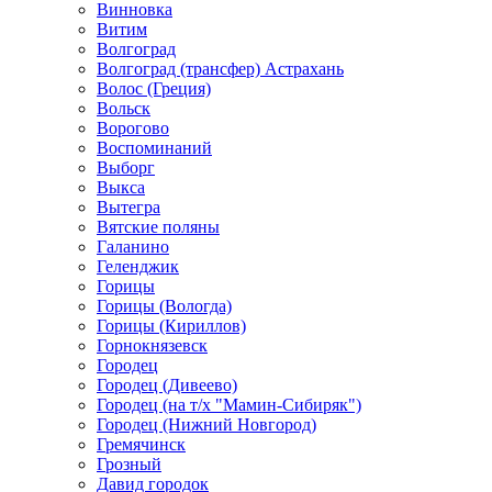
Винновка
Витим
Волгоград
Волгоград (трансфер) Астрахань
Волос (Греция)
Вольск
Ворогово
Воспоминаний
Выборг
Выкса
Вытегра
Вятские поляны
Галанино
Геленджик
Горицы
Горицы (Вологда)
Горицы (Кириллов)
Горнокнязевск
Городец
Городец (Дивеево)
Городец (на т/х "Мамин-Сибиряк")
Городец (Нижний Новгород)
Гремячинск
Грозный
Давид городок