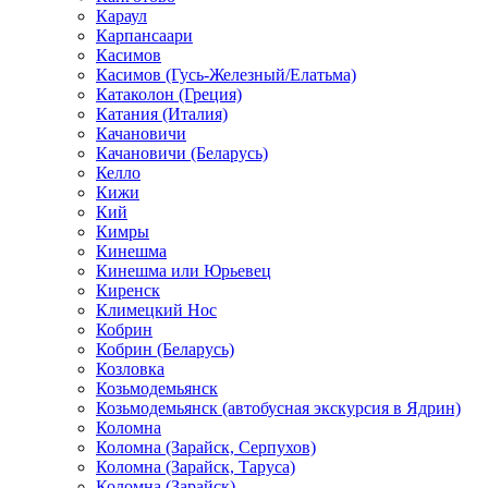
Караул
Карпансаари
Касимов
Касимов (Гусь-Железный/Елатьма)
Катаколон (Греция)
Катания (Италия)
Качановичи
Качановичи (Беларусь)
Келло
Кижи
Кий
Кимры
Кинешма
Кинешма или Юрьевец
Киренск
Климецкий Нос
Кобрин
Кобрин (Беларусь)
Козловка
Козьмодемьянск
Козьмодемьянск (автобусная экскурсия в Ядрин)
Коломна
Коломна (Зарайск, Серпухов)
Коломна (Зарайск, Таруса)
Коломна (Зарайск)