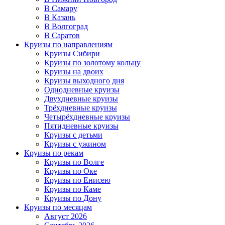
В Самару
В Казань
В Волгоград
В Саратов
Круизы по направлениям
Круизы Сибири
Круизы по золотому кольцу
Круизы на двоих
Круизы выходного дня
Однодневные круизы
Двухдневные круизы
Трёхдневные круизы
Четырёхдневные круизы
Пятидневные круизы
Круизы с детьми
Круизы с ужином
Круизы по рекам
Круизы по Волге
Круизы по Оке
Круизы по Енисею
Круизы по Каме
Круизы по Дону
Круизы по месяцам
Август 2026