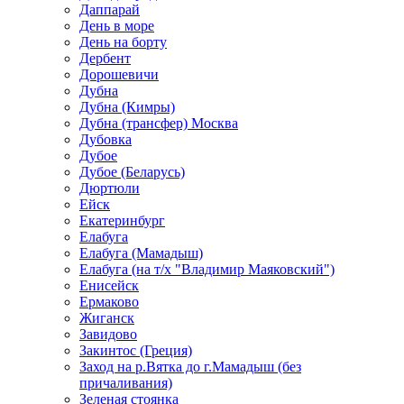
Даппарай
День в море
День на борту
Дербент
Дорошевичи
Дубна
Дубна (Кимры)
Дубна (трансфер) Москва
Дубовка
Дубое
Дубое (Беларусь)
Дюртюли
Ейск
Екатеринбург
Елабуга
Елабуга (Мамадыш)
Елабуга (на т/х "Владимир Маяковский")
Енисейск
Ермаково
Жиганск
Завидово
Закинтос (Греция)
Заход на р.Вятка до г.Мамадыш (без
причаливания)
Зеленая стоянка