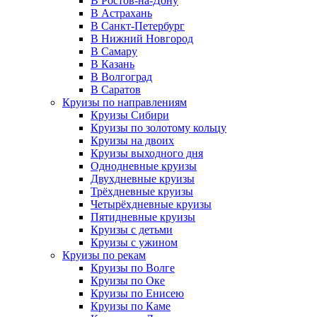
В Ростов-на-Дону
В Астрахань
В Санкт-Петербург
В Нижний Новгород
В Самару
В Казань
В Волгоград
В Саратов
Круизы по направлениям
Круизы Сибири
Круизы по золотому кольцу
Круизы на двоих
Круизы выходного дня
Однодневные круизы
Двухдневные круизы
Трёхдневные круизы
Четырёхдневные круизы
Пятидневные круизы
Круизы с детьми
Круизы с ужином
Круизы по рекам
Круизы по Волге
Круизы по Оке
Круизы по Енисею
Круизы по Каме