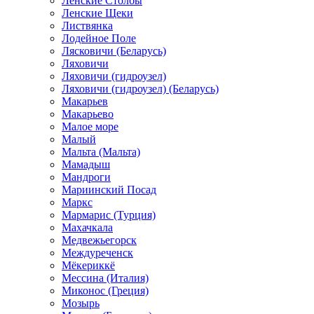
Ленские Столбы
Ленские Щеки
Листвянка
Лодейное Поле
Лясковичи (Беларусь)
Ляховичи
Ляховичи (гидроузел)
Ляховичи (гидроузел) (Беларусь)
Макарьев
Макарьево
Малое море
Малый
Мальта (Мальта)
Мамадыш
Мандроги
Мариинский Посад
Маркс
Мармарис (Турция)
Махачкала
Медвежьегорск
Междуреченск
Мёкериккё
Мессина (Италия)
Миконос (Греция)
Мозырь