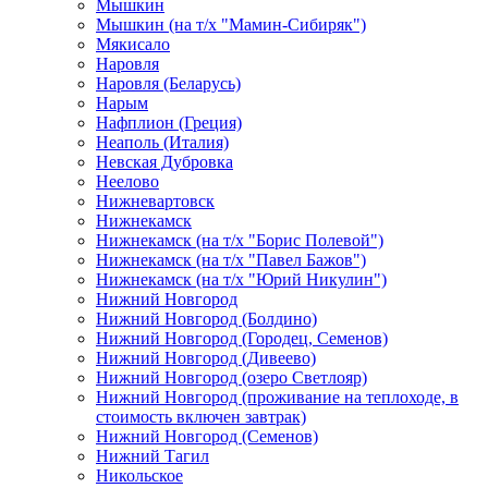
Мышкин
Мышкин (на т/х "Мамин-Сибиряк")
Мякисало
Наровля
Наровля (Беларусь)
Нарым
Нафплион (Греция)
Неаполь (Италия)
Невская Дубровка
Неелово
Нижневартовск
Нижнекамск
Нижнекамск (на т/х "Борис Полевой")
Нижнекамск (на т/х "Павел Бажов")
Нижнекамск (на т/х "Юрий Никулин")
Нижний Новгород
Нижний Новгород (Болдино)
Нижний Новгород (Городец, Семенов)
Нижний Новгород (Дивеево)
Нижний Новгород (озеро Светлояр)
Нижний Новгород (проживание на теплоходе, в
стоимость включен завтрак)
Нижний Новгород (Семенов)
Нижний Тагил
Никольское