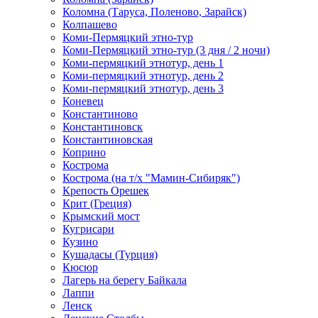
Коломна (Таруса, Поленово, Зарайск)
Колпашево
Коми-Пермяцкий этно-тур
Коми-Пермяцкий этно-тур (3 дня / 2 ночи)
Коми-пермяцкий этнотур, день 1
Коми-пермяцкий этнотур, день 2
Коми-пермяцкий этнотур, день 3
Коневец
Константиново
Константиновск
Константиновская
Коприно
Кострома
Кострома (на т/х "Мамин-Сибиряк")
Крепость Орешек
Крит (Греция)
Крымский мост
Кугрисари
Кузино
Кушадасы (Турция)
Кюсюр
Лагерь на берегу Байкала
Лаппи
Ленск