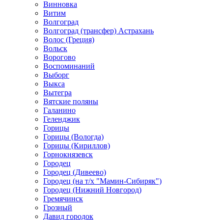
Винновка
Витим
Волгоград
Волгоград (трансфер) Астрахань
Волос (Греция)
Вольск
Ворогово
Воспоминаний
Выборг
Выкса
Вытегра
Вятские поляны
Галанино
Геленджик
Горицы
Горицы (Вологда)
Горицы (Кириллов)
Горнокнязевск
Городец
Городец (Дивеево)
Городец (на т/х "Мамин-Сибиряк")
Городец (Нижний Новгород)
Гремячинск
Грозный
Давид городок