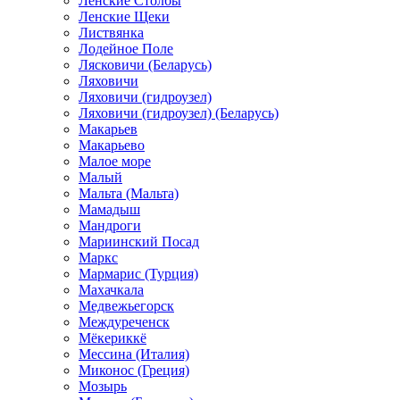
Ленские Столбы
Ленские Щеки
Листвянка
Лодейное Поле
Лясковичи (Беларусь)
Ляховичи
Ляховичи (гидроузел)
Ляховичи (гидроузел) (Беларусь)
Макарьев
Макарьево
Малое море
Малый
Мальта (Мальта)
Мамадыш
Мандроги
Мариинский Посад
Маркс
Мармарис (Турция)
Махачкала
Медвежьегорск
Междуреченск
Мёкериккё
Мессина (Италия)
Миконос (Греция)
Мозырь