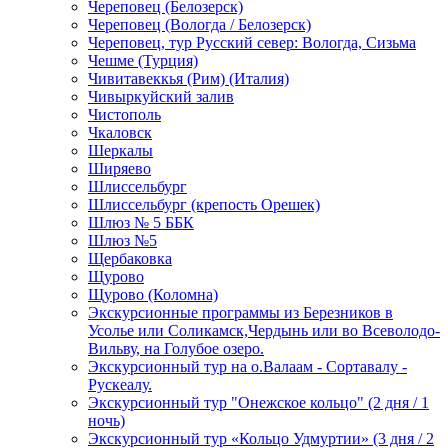
Череповец (Белозерск)
Череповец (Вологда / Белозерск)
Череповец, тур Русский север: Вологда, Сизьма
Чешме (Турция)
Чивитавеккья (Рим) (Италия)
Чивыркуйский залив
Чистополь
Чкаловск
Шеркалы
Ширяево
Шлиссельбург
Шлиссельбург (крепость Орешек)
Шлюз № 5 ББК
Шлюз №5
Щербаковка
Щурово
Щурово (Коломна)
Экскурсионные программы из Березников в
Усолье или Соликамск,Чердынь или во Всеволодо-
Вильву, на Голубое озеро.
Экскурсионный тур на о.Валаам - Сортавалу -
Рускеалу.
Экскурсионный тур "Онежское кольцо" (2 дня / 1
ночь)
Экскурсионный тур «Кольцо Удмуртии» (3 дня / 2