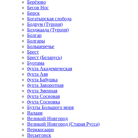
Берёзово
Бесов Нос
Бирск
Богатырская слобода
Бодрум (Турция)
Бозджаада (Турция)
Болгар
Болгары
Большеречье
Брест
Брест (Беларусь)
Буотама
бухта Академическая
бухта Аяя
бухта Бабушка
бухта Заворотная
бухта Змеиная
бухта Сосновая
бухта Сосновка
Бухты Большого моря
Валаам
Великий Новгород
Великий Новгород (Старая Русса)
Верккосаари
Весьегонск