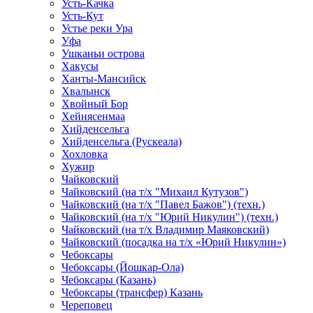
Усть-Качка
Усть-Кут
Устье реки Ура
Уфа
Ушканьи острова
Хакусы
Ханты-Мансийск
Хвалынск
Хвойный Бор
Хейнясенмаа
Хийденсельга
Хийденсельга (Рускеала)
Хохловка
Хужир
Чайковский
Чайковский (на т/х "Михаил Кутузов")
Чайковский (на т/х "Павел Бажов") (техн.)
Чайковский (на т/х "Юрий Никулин") (техн.)
Чайковский (на т/х Владимир Маяковский)
Чайковский (посадка на т/х «Юрий Никулин»)
Чебоксары
Чебоксары (Йошкар-Ола)
Чебоксары (Казань)
Чебоксары (трансфер) Казань
Череповец