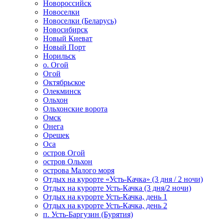
Новороссийск
Новоселки
Новоселки (Беларусь)
Новосибирск
Новый Киеват
Новый Порт
Норильск
о. Огой
Огой
Октябрьское
Олекминск
Ольхон
Ольхонские ворота
Омск
Онега
Орешек
Оса
остров Огой
остров Ольхон
острова Малого моря
Отдых на курорте «Усть-Качка» (3 дня / 2 ночи)
Отдых на курорте Усть-Качка (3 дня/2 ночи)
Отдых на курорте Усть-Качка, день 1
Отдых на курорте Усть-Качка, день 2
п. Усть-Баргузин (Бурятия)