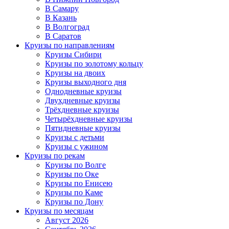
В Самару
В Казань
В Волгоград
В Саратов
Круизы по направлениям
Круизы Сибири
Круизы по золотому кольцу
Круизы на двоих
Круизы выходного дня
Однодневные круизы
Двухдневные круизы
Трёхдневные круизы
Четырёхдневные круизы
Пятидневные круизы
Круизы с детьми
Круизы с ужином
Круизы по рекам
Круизы по Волге
Круизы по Оке
Круизы по Енисею
Круизы по Каме
Круизы по Дону
Круизы по месяцам
Август 2026