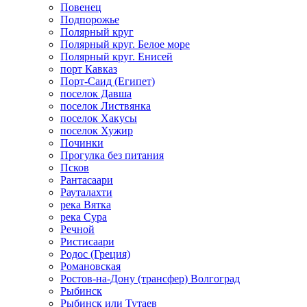
Повенец
Подпорожье
Полярный круг
Полярный круг. Белое море
Полярный круг. Енисей
порт Кавказ
Порт-Саид (Египет)
поселок Давша
поселок Листвянка
поселок Хакусы
поселок Хужир
Починки
Прогулка без питания
Псков
Рантасаари
Рауталахти
река Вятка
река Сура
Речной
Ристисаари
Родос (Греция)
Романовская
Ростов-на-Дону (трансфер) Волгоград
Рыбинск
Рыбинск или Тутаев