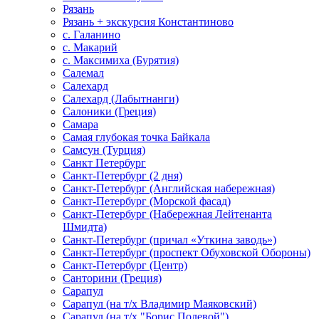
Рязань
Рязань + экскурсия Константиново
с. Галанино
с. Макарий
с. Максимиха (Бурятия)
Салемал
Салехард
Салехард (Лабытнанги)
Салоники (Греция)
Самара
Самая глубокая точка Байкала
Самсун (Турция)
Санкт Петербург
Санкт-Петербург (2 дня)
Санкт-Петербург (Английская набережная)
Санкт-Петербург (Морской фасад)
Санкт-Петербург (Набережная Лейтенанта
Шмидта)
Санкт-Петербург (причал «Уткина заводь»)
Санкт-Петербург (проспект Обуховской Обороны)
Санкт-Петербург (Центр)
Санторини (Греция)
Сарапул
Сарапул (на т/х Владимир Маяковский)
Сарапул (на т/х "Борис Полевой")