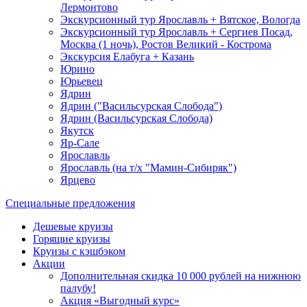
Лермонтово
Экскурсионный тур Ярославль + Вятское, Вологда
Экскурсионный тур Ярославль + Сергиев Посад,
Москва (1 ночь), Ростов Великий - Кострома
Экскурсия Елабуга + Казань
Юрино
Юрьевец
Ядрин
Ядрин ("Васильсурская Слобода")
Ядрин (Васильсурская Слобода)
Якутск
Яр-Сале
Ярославль
Ярославль (на т/х "Мамин-Сибиряк")
Ярцево
Специальные предложения
Дешевые круизы
Горящие круизы
Круизы с кэшбэком
Акции
Дополнительная скидка 10 000 рублей на нижнюю
палубу!
Акция «Выгодный курс»