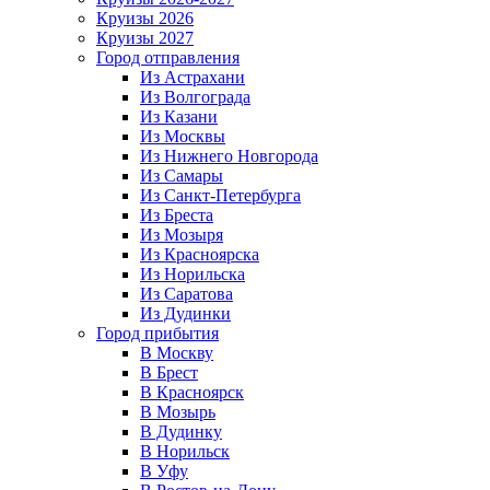
Круизы 2026
Круизы 2027
Город отправления
Из Астрахани
Из Волгограда
Из Казани
Из Москвы
Из Нижнего Новгорода
Из Самары
Из Санкт-Петербурга
Из Бреста
Из Мозыря
Из Красноярска
Из Норильска
Из Саратова
Из Дудинки
Город прибытия
В Москву
В Брест
В Красноярск
В Мозырь
В Дудинку
В Норильск
В Уфу