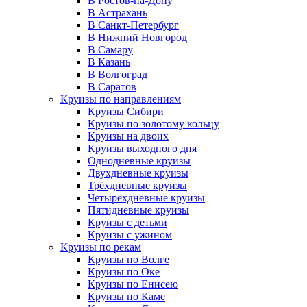
В Ростов-на-Дону
В Астрахань
В Санкт-Петербург
В Нижний Новгород
В Самару
В Казань
В Волгоград
В Саратов
Круизы по направлениям
Круизы Сибири
Круизы по золотому кольцу
Круизы на двоих
Круизы выходного дня
Однодневные круизы
Двухдневные круизы
Трёхдневные круизы
Четырёхдневные круизы
Пятидневные круизы
Круизы с детьми
Круизы с ужином
Круизы по рекам
Круизы по Волге
Круизы по Оке
Круизы по Енисею
Круизы по Каме