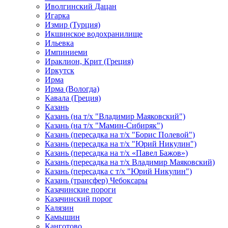
Иволгинский Дацан
Игарка
Измир (Турция)
Икшинское водохранилище
Ильевка
Импиниеми
Ираклион, Крит (Греция)
Иркутск
Ирма
Ирма (Вологда)
Кавала (Греция)
Казань
Казань (на т/х "Владимир Маяковский")
Казань (на т/х "Мамин-Сибиряк")
Казань (пересадка на т/х "Борис Полевой")
Казань (пересадка на т/х "Юрий Никулин")
Казань (пересадка на т/х «Павел Бажов»)
Казань (пересадка на т/х Владимир Маяковский)
Казань (пересадка с т/х "Юрий Никулин")
Казань (трансфер) Чебоксары
Казачинские пороги
Казачинский порог
Калязин
Камышин
Канготово