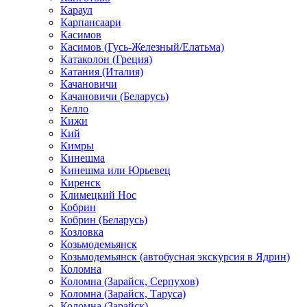
Караул
Карпансаари
Касимов
Касимов (Гусь-Железный/Елатьма)
Катаколон (Греция)
Катания (Италия)
Качановичи
Качановичи (Беларусь)
Келло
Кижи
Кий
Кимры
Кинешма
Кинешма или Юрьевец
Киренск
Климецкий Нос
Кобрин
Кобрин (Беларусь)
Козловка
Козьмодемьянск
Козьмодемьянск (автобусная экскурсия в Ядрин)
Коломна
Коломна (Зарайск, Серпухов)
Коломна (Зарайск, Таруса)
Коломна (Зарайск)