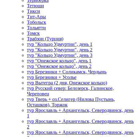
Териберка
Тетюши
Тикси
Тит-Ары
Тобольск
Тольятти
Томск
Трабзон (Турция)
тур "Кольцо Удмуртии", день 1
тур "Кольцо Удмуртии", день 2
тур "Кольцо Удмуртии", день 3
тур "Онежское кольцо", день 1
тур "Онежское кольцо", день 2
тур Березники + Соликамск, Чердынь
тур Березники + Усолье
тур Вытегра (2 дня, Онежское кольцо)
тур Русский север: Белозерск, Галинское,
Череповец
тур Тверь + оз.Селигер (Нилова Пустынь,
Осташков), Торжок
тур Ярославль + Архангельск, Северодвинск, день
1
тур Ярославль + Архангельск, Северодвинск, день
2
тур Ярославль + Архангельск, Северодвинск, день