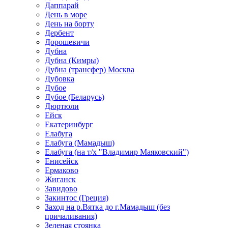
Даппарай
День в море
День на борту
Дербент
Дорошевичи
Дубна
Дубна (Кимры)
Дубна (трансфер) Москва
Дубовка
Дубое
Дубое (Беларусь)
Дюртюли
Ейск
Екатеринбург
Елабуга
Елабуга (Мамадыш)
Елабуга (на т/х "Владимир Маяковский")
Енисейск
Ермаково
Жиганск
Завидово
Закинтос (Греция)
Заход на р.Вятка до г.Мамадыш (без
причаливания)
Зеленая стоянка