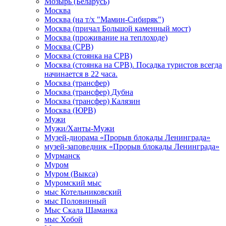
Мозырь (Беларусь)
Москва
Москва (на т/х "Мамин-Сибиряк")
Москва (причал Большой каменный мост)
Москва (проживание на теплоходе)
Москва (СРВ)
Москва (стоянка на СРВ)
Москва (стоянка на СРВ). Посадка туристов всегда
начинается в 22 часа.
Москва (трансфер)
Москва (трансфер) Дубна
Москва (трансфер) Калязин
Москва (ЮРВ)
Мужи
Мужи/Ханты-Мужи
Музей-диорама «Прорыв блокады Ленинграда»
музей-заповедник «Прорыв блокады Ленинграда»
Мурманск
Муром
Муром (Выкса)
Муромский мыс
мыс Котельниковский
мыс Половинный
Мыс Скала Шаманка
мыс Хобой