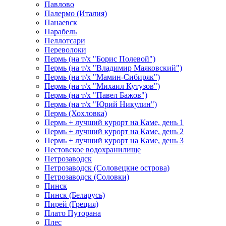
Павлово
Палермо (Италия)
Панаевск
Парабель
Пеллотсари
Переволоки
Пермь (на т/х "Борис Полевой")
Пермь (на т/х "Владимир Маяковский")
Пермь (на т/х "Мамин-Сибиряк")
Пермь (на т/х "Михаил Кутузов")
Пермь (на т/х "Павел Бажов")
Пермь (на т/х "Юрий Никулин")
Пермь (Хохловка)
Пермь + лучший курорт на Каме, день 1
Пермь + лучший курорт на Каме, день 2
Пермь + лучший курорт на Каме, день 3
Пестовское водохранилище
Петрозаводск
Петрозаводск (Соловецкие острова)
Петрозаводск (Соловки)
Пинск
Пинск (Беларусь)
Пирей (Греция)
Плато Путорана
Плес