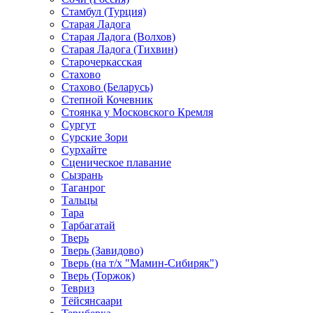
Стамбул (Турция)
Старая Ладога
Старая Ладога (Волхов)
Старая Ладога (Тихвин)
Старочеркасская
Стахово
Стахово (Беларусь)
Степной Кочевник
Стоянка у Московского Кремля
Сургут
Сурские Зори
Сурхайте
Сценическое плавание
Сызрань
Таганрог
Тальцы
Тара
Тарбагатай
Тверь
Тверь (Завидово)
Тверь (на т/х "Мамин-Сибиряк")
Тверь (Торжок)
Тевриз
Тёйсянсаари