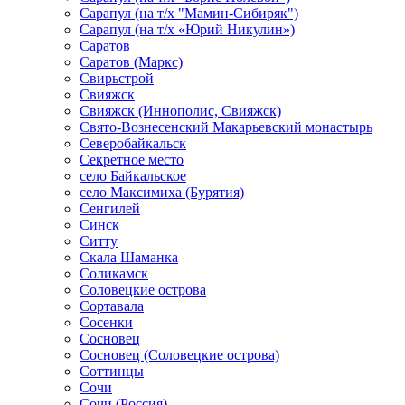
Сарапул (на т/х "Мамин-Сибиряк")
Сарапул (на т/х «Юрий Никулин»)
Саратов
Саратов (Маркс)
Свирьстрой
Свияжск
Свияжск (Иннополис, Свияжск)
Свято-Вознесенский Макарьевский монастырь
Северобайкальск
Секретное место
село Байкальское
село Максимиха (Бурятия)
Сенгилей
Синск
Ситту
Скала Шаманка
Соликамск
Соловецкие острова
Сортавала
Сосенки
Сосновец
Сосновец (Соловецкие острова)
Соттинцы
Сочи
Сочи (Россия)