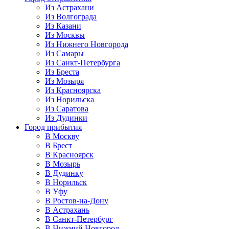
Из Астрахани
Из Волгограда
Из Казани
Из Москвы
Из Нижнего Новгорода
Из Самары
Из Санкт-Петербурга
Из Бреста
Из Мозыря
Из Красноярска
Из Норильска
Из Саратова
Из Дудинки
Город прибытия
В Москву
В Брест
В Красноярск
В Мозырь
В Дудинку
В Норильск
В Уфу
В Ростов-на-Дону
В Астрахань
В Санкт-Петербург
В Нижний Новгород