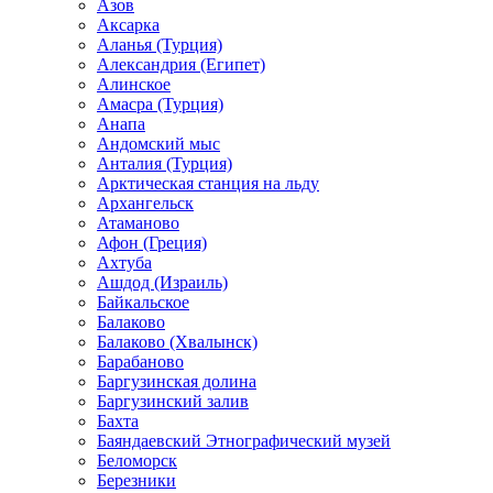
Азов
Аксарка
Аланья (Турция)
Александрия (Египет)
Алинское
Амасра (Турция)
Анапа
Андомский мыс
Анталия (Турция)
Арктическая станция на льду
Архангельск
Атаманово
Афон (Греция)
Ахтуба
Ашдод (Израиль)
Байкальское
Балаково
Балаково (Хвалынск)
Барабаново
Баргузинская долина
Баргузинский залив
Бахта
Баяндаевский Этнографический музей
Беломорск
Березники