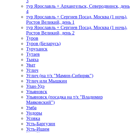
3
тур Ярославль + Архангельск, Северодвинск, день
4
тур Ярославль + Сергиев Посад, Москва (1 ночь),
Ростов Великий, день 1
тур Ярославль + Сергиев Посад, Москва (1 ночь),
Ростов Великий, день 2
Туров
Туров (Беларусь)
Туруханск
Тутаев
Тыяха
Уват
Углич
Углич (на т/х "Мамин-Сибиряк")
Углич или Мышкин
Улан-Удэ
Ульяновск
Ульяновск (посадка на т/х "Владимир
Маяковский")
Умба
Ундоры
Усовка
Усть-Баргузин
Усть-Ишим