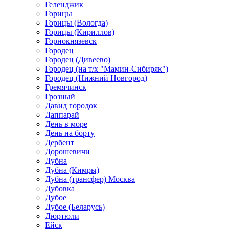
Геленджик
Горицы
Горицы (Вологда)
Горицы (Кириллов)
Горнокнязевск
Городец
Городец (Дивеево)
Городец (на т/х "Мамин-Сибиряк")
Городец (Нижний Новгород)
Гремячинск
Грозный
Давид городок
Даппарай
День в море
День на борту
Дербент
Дорошевичи
Дубна
Дубна (Кимры)
Дубна (трансфер) Москва
Дубовка
Дубое
Дубое (Беларусь)
Дюртюли
Ейск