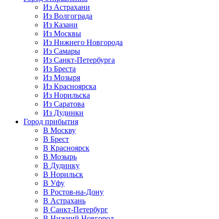
Из Астрахани
Из Волгограда
Из Казани
Из Москвы
Из Нижнего Новгорода
Из Самары
Из Санкт-Петербурга
Из Бреста
Из Мозыря
Из Красноярска
Из Норильска
Из Саратова
Из Дудинки
Город прибытия
В Москву
В Брест
В Красноярск
В Мозырь
В Дудинку
В Норильск
В Уфу
В Ростов-на-Дону
В Астрахань
В Санкт-Петербург
В Нижний Новгород