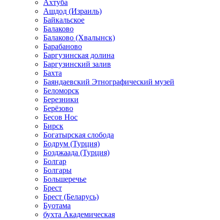
Ахтуба
Ашдод (Израиль)
Байкальское
Балаково
Балаково (Хвалынск)
Барабаново
Баргузинская долина
Баргузинский залив
Бахта
Баяндаевский Этнографический музей
Беломорск
Березники
Берёзово
Бесов Нос
Бирск
Богатырская слобода
Бодрум (Турция)
Бозджаада (Турция)
Болгар
Болгары
Большеречье
Брест
Брест (Беларусь)
Буотама
бухта Академическая