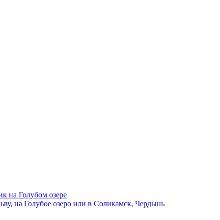
ик на Голубом озере
ву, на Голубое озеро или в Соликамск, Чердынь