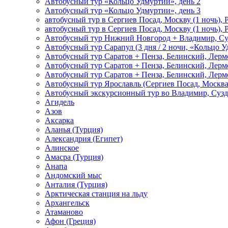
Автобусный тур «Кольцо Удмуртии», день 2
Автобусный тур «Кольцо Удмуртии», день 3
автобусный тур в Сергиев Посад, Москву (1 ночь), 
автобусный тур в Сергиев Посад, Москву (1 ночь), 
Автобусный тур Нижний Новгород + Владимир, Су
Автобусный тур Сарапул (3 дня / 2 ночи, «Кольцо 
Автобусный тур Саратов + Пенза, Белинский, Лермо
Автобусный тур Саратов + Пенза, Белинский, Лермо
Автобусный тур Саратов + Пенза, Белинский, Лермо
Автобусный тур Ярославль (Сергиев Посад, Москва 
Автобусный экскурсионный тур во Владимир, Сузд
Агидель
Азов
Аксарка
Аланья (Турция)
Александрия (Египет)
Алинское
Амасра (Турция)
Анапа
Андомский мыс
Анталия (Турция)
Арктическая станция на льду
Архангельск
Атаманово
Афон (Греция)