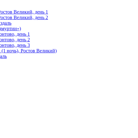
Ростов Великий, день 1
Ростов Великий, день 2
здаль
Удмуртии»)
нтово, день 1
нтово, день 2
нтово, день 3
(1 ночь), Ростов Великий)
аль