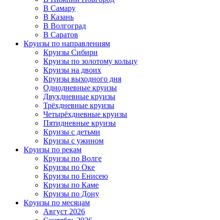
В Самару
В Казань
В Волгоград
В Саратов
Круизы по направлениям
Круизы Сибири
Круизы по золотому кольцу
Круизы на двоих
Круизы выходного дня
Однодневные круизы
Двухдневные круизы
Трёхдневные круизы
Четырёхдневные круизы
Пятидневные круизы
Круизы с детьми
Круизы с ужином
Круизы по рекам
Круизы по Волге
Круизы по Оке
Круизы по Енисею
Круизы по Каме
Круизы по Дону
Круизы по месяцам
Август 2026