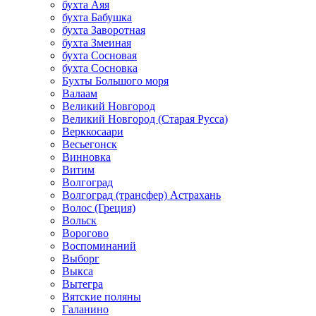
бухта Аяя
бухта Бабушка
бухта Заворотная
бухта Змеиная
бухта Сосновая
бухта Сосновка
Бухты Большого моря
Валаам
Великий Новгород
Великий Новгород (Старая Русса)
Верккосаари
Весьегонск
Винновка
Витим
Волгоград
Волгоград (трансфер) Астрахань
Волос (Греция)
Вольск
Ворогово
Воспоминаний
Выборг
Выкса
Вытегра
Вятские поляны
Галанино