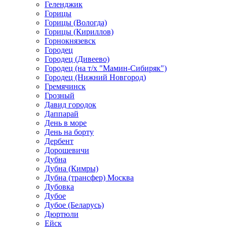
Геленджик
Горицы
Горицы (Вологда)
Горицы (Кириллов)
Горнокнязевск
Городец
Городец (Дивеево)
Городец (на т/х "Мамин-Сибиряк")
Городец (Нижний Новгород)
Гремячинск
Грозный
Давид городок
Даппарай
День в море
День на борту
Дербент
Дорошевичи
Дубна
Дубна (Кимры)
Дубна (трансфер) Москва
Дубовка
Дубое
Дубое (Беларусь)
Дюртюли
Ейск