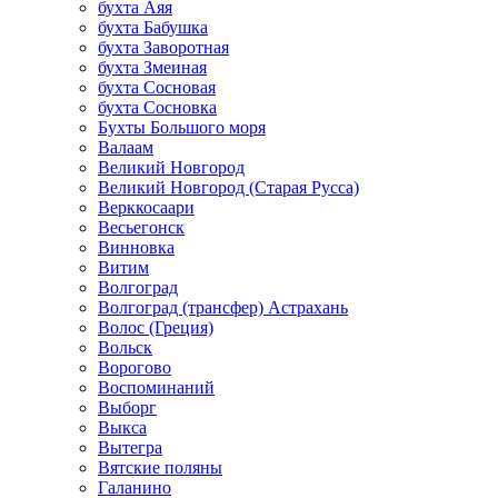
бухта Аяя
бухта Бабушка
бухта Заворотная
бухта Змеиная
бухта Сосновая
бухта Сосновка
Бухты Большого моря
Валаам
Великий Новгород
Великий Новгород (Старая Русса)
Верккосаари
Весьегонск
Винновка
Витим
Волгоград
Волгоград (трансфер) Астрахань
Волос (Греция)
Вольск
Ворогово
Воспоминаний
Выборг
Выкса
Вытегра
Вятские поляны
Галанино