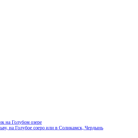
ик на Голубом озере
ву, на Голубое озеро или в Соликамск, Чердынь