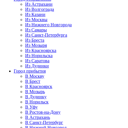
Из Астрахани
Из Волгограда
Из Казани
Из Москвы
Из Нижнего Новгорода
Из Самары
Из Санкт-Петербурга
Из Бреста
Из Мозыря
Из Красноярска
Из Норильска
Из Саратова
Из Дудинки
Город прибытия
В Москву
В Брест
В Красноярск
В Мозырь
В Дудинку
В Норильск
В Уфу
В Ростов-на-Дону
В Астрахань
В Санкт-Петербург
В Нижний Новгород