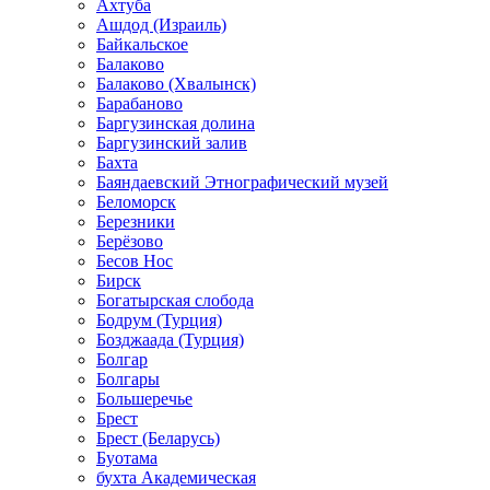
Ахтуба
Ашдод (Израиль)
Байкальское
Балаково
Балаково (Хвалынск)
Барабаново
Баргузинская долина
Баргузинский залив
Бахта
Баяндаевский Этнографический музей
Беломорск
Березники
Берёзово
Бесов Нос
Бирск
Богатырская слобода
Бодрум (Турция)
Бозджаада (Турция)
Болгар
Болгары
Большеречье
Брест
Брест (Беларусь)
Буотама
бухта Академическая