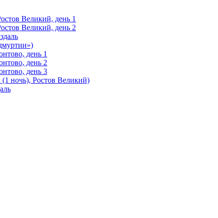
Ростов Великий, день 1
Ростов Великий, день 2
здаль
Удмуртии»)
нтово, день 1
нтово, день 2
нтово, день 3
(1 ночь), Ростов Великий)
аль