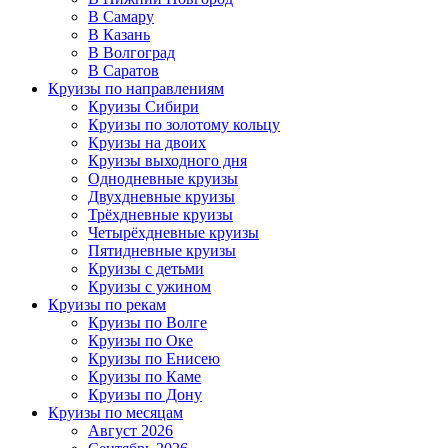
В Самару
В Казань
В Волгоград
В Саратов
Круизы по направлениям
Круизы Сибири
Круизы по золотому кольцу
Круизы на двоих
Круизы выходного дня
Однодневные круизы
Двухдневные круизы
Трёхдневные круизы
Четырёхдневные круизы
Пятидневные круизы
Круизы с детьми
Круизы с ужином
Круизы по рекам
Круизы по Волге
Круизы по Оке
Круизы по Енисею
Круизы по Каме
Круизы по Дону
Круизы по месяцам
Август 2026