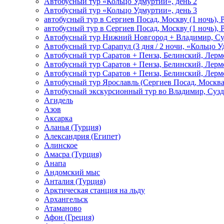
Автобусный тур «Кольцо Удмуртии», день 2
Автобусный тур «Кольцо Удмуртии», день 3
автобусный тур в Сергиев Посад, Москву (1 ночь), 
автобусный тур в Сергиев Посад, Москву (1 ночь), 
Автобусный тур Нижний Новгород + Владимир, Су
Автобусный тур Сарапул (3 дня / 2 ночи, «Кольцо 
Автобусный тур Саратов + Пенза, Белинский, Лермо
Автобусный тур Саратов + Пенза, Белинский, Лермо
Автобусный тур Саратов + Пенза, Белинский, Лермо
Автобусный тур Ярославль (Сергиев Посад, Москва 
Автобусный экскурсионный тур во Владимир, Сузд
Агидель
Азов
Аксарка
Аланья (Турция)
Александрия (Египет)
Алинское
Амасра (Турция)
Анапа
Андомский мыс
Анталия (Турция)
Арктическая станция на льду
Архангельск
Атаманово
Афон (Греция)