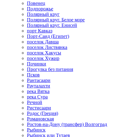
Повенец
Подпорожье
Полярный круг
Полярный круг. Белое море
Полярный круг. Енисей
порт Кавказ
Порт-Саид (Египет)
поселок Давша
поселок Листвянка
поселок Хакусы
поселок Хужир
Починки
Прогулка без питания
Псков
Рантасаари
Рауталахти
река Вятка
река Сура
Речной
Ристисаари
Родос (Греция)
Романовская
Ростов-на-Дону (трансфер) Волгоград
Рыбинск
Рыбинск или Тутаев