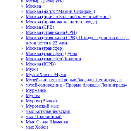
Мозырь (Беларусь)
Москва
Москва (на т/х "Мамин-Сибиряк")
Москва (причал Большой каменный мост)
Москва (проживание на теплоходе)
Москва (СРВ)
Москва (стоянка на СРВ)
Москва (стоянка на СРВ). Посадка туристов всегда
начинается в 22 часа.
Москва (трансфер)
Москва (трансфер) Дубна
Москва (трансфер) Калязин
Москва (ЮРВ)
Мужи
Мужи/Ханты-Мужи
Музей-диорама «Прорыв блокады Ленинграда»
музей-заповедник «Прорыв блокады Ленинграда»
Мурманск
Муром
Муром (Выкса)
Муромский мыс
мыс Котельниковский
мыс Половинный
Мыс Скала Шаманка
мыс Хобой