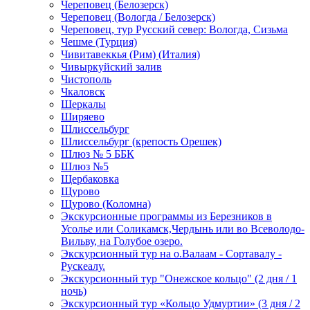
Череповец (Белозерск)
Череповец (Вологда / Белозерск)
Череповец, тур Русский север: Вологда, Сизьма
Чешме (Турция)
Чивитавеккья (Рим) (Италия)
Чивыркуйский залив
Чистополь
Чкаловск
Шеркалы
Ширяево
Шлиссельбург
Шлиссельбург (крепость Орешек)
Шлюз № 5 ББК
Шлюз №5
Щербаковка
Щурово
Щурово (Коломна)
Экскурсионные программы из Березников в
Усолье или Соликамск,Чердынь или во Всеволодо-
Вильву, на Голубое озеро.
Экскурсионный тур на о.Валаам - Сортавалу -
Рускеалу.
Экскурсионный тур "Онежское кольцо" (2 дня / 1
ночь)
Экскурсионный тур «Кольцо Удмуртии» (3 дня / 2