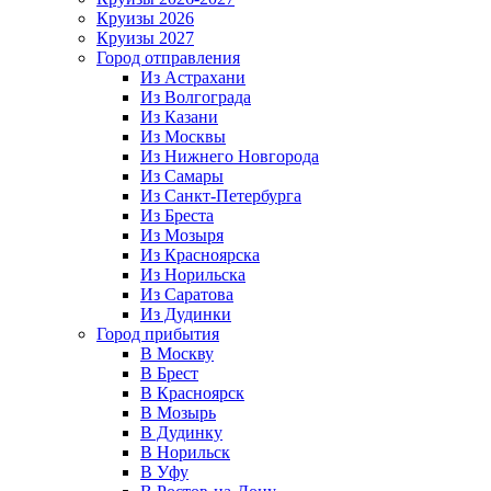
Круизы 2026
Круизы 2027
Город отправления
Из Астрахани
Из Волгограда
Из Казани
Из Москвы
Из Нижнего Новгорода
Из Самары
Из Санкт-Петербурга
Из Бреста
Из Мозыря
Из Красноярска
Из Норильска
Из Саратова
Из Дудинки
Город прибытия
В Москву
В Брест
В Красноярск
В Мозырь
В Дудинку
В Норильск
В Уфу