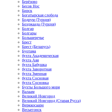
Берёзово
Бесов Нос
Бирск
Богатырская слобода
Бодрум (Турция)
Бозджаада (Турция)
Болгар
Болгары
Большеречье
Брест
Брест (Беларусь)
Буотама
бухта Академическая
бухта Аяя
бухта Бабушка
бухта Заворотная
бухта Змеиная
бухта Сосновая
бухта Сосновка
Бухты Большого моря
Валаам
Великий Новгород
Великий Новгород (Старая Русса)
Верккосаари
Весьегонск