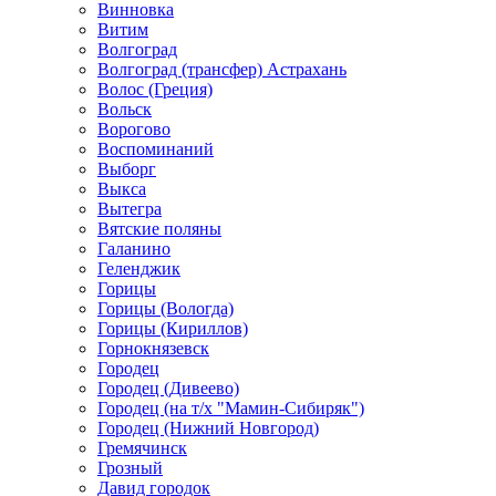
Винновка
Витим
Волгоград
Волгоград (трансфер) Астрахань
Волос (Греция)
Вольск
Ворогово
Воспоминаний
Выборг
Выкса
Вытегра
Вятские поляны
Галанино
Геленджик
Горицы
Горицы (Вологда)
Горицы (Кириллов)
Горнокнязевск
Городец
Городец (Дивеево)
Городец (на т/х "Мамин-Сибиряк")
Городец (Нижний Новгород)
Гремячинск
Грозный
Давид городок