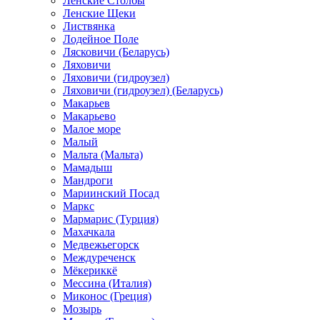
Ленские Столбы
Ленские Щеки
Листвянка
Лодейное Поле
Лясковичи (Беларусь)
Ляховичи
Ляховичи (гидроузел)
Ляховичи (гидроузел) (Беларусь)
Макарьев
Макарьево
Малое море
Малый
Мальта (Мальта)
Мамадыш
Мандроги
Мариинский Посад
Маркс
Мармарис (Турция)
Махачкала
Медвежьегорск
Междуреченск
Мёкериккё
Мессина (Италия)
Миконос (Греция)
Мозырь