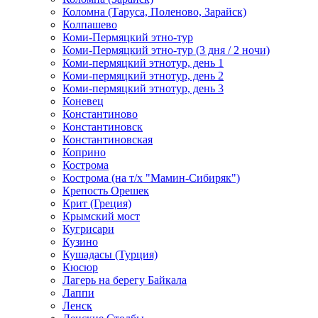
Коломна (Таруса, Поленово, Зарайск)
Колпашево
Коми-Пермяцкий этно-тур
Коми-Пермяцкий этно-тур (3 дня / 2 ночи)
Коми-пермяцкий этнотур, день 1
Коми-пермяцкий этнотур, день 2
Коми-пермяцкий этнотур, день 3
Коневец
Константиново
Константиновск
Константиновская
Коприно
Кострома
Кострома (на т/х "Мамин-Сибиряк")
Крепость Орешек
Крит (Греция)
Крымский мост
Кугрисари
Кузино
Кушадасы (Турция)
Кюсюр
Лагерь на берегу Байкала
Лаппи
Ленск