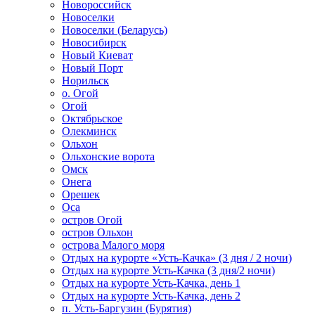
Новороссийск
Новоселки
Новоселки (Беларусь)
Новосибирск
Новый Киеват
Новый Порт
Норильск
о. Огой
Огой
Октябрьское
Олекминск
Ольхон
Ольхонские ворота
Омск
Онега
Орешек
Оса
остров Огой
остров Ольхон
острова Малого моря
Отдых на курорте «Усть-Качка» (3 дня / 2 ночи)
Отдых на курорте Усть-Качка (3 дня/2 ночи)
Отдых на курорте Усть-Качка, день 1
Отдых на курорте Усть-Качка, день 2
п. Усть-Баргузин (Бурятия)