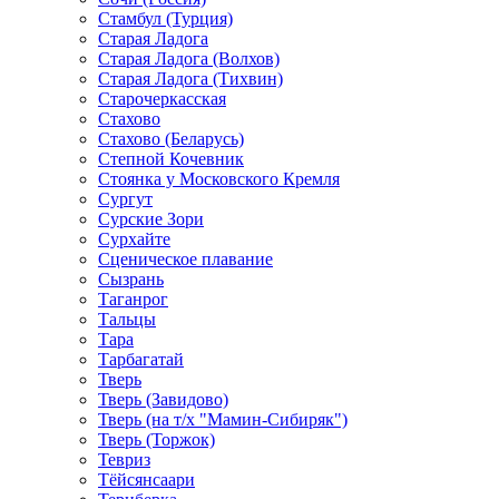
Стамбул (Турция)
Старая Ладога
Старая Ладога (Волхов)
Старая Ладога (Тихвин)
Старочеркасская
Стахово
Стахово (Беларусь)
Степной Кочевник
Стоянка у Московского Кремля
Сургут
Сурские Зори
Сурхайте
Сценическое плавание
Сызрань
Таганрог
Тальцы
Тара
Тарбагатай
Тверь
Тверь (Завидово)
Тверь (на т/х "Мамин-Сибиряк")
Тверь (Торжок)
Тевриз
Тёйсянсаари