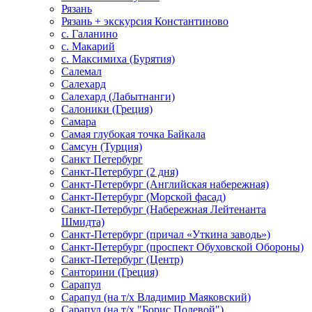
Рязань
Рязань + экскурсия Константиново
с. Галанино
с. Макарий
с. Максимиха (Бурятия)
Салемал
Салехард
Салехард (Лабытнанги)
Салоники (Греция)
Самара
Самая глубокая точка Байкала
Самсун (Турция)
Санкт Петербург
Санкт-Петербург (2 дня)
Санкт-Петербург (Английская набережная)
Санкт-Петербург (Морской фасад)
Санкт-Петербург (Набережная Лейтенанта
Шмидта)
Санкт-Петербург (причал «Уткина заводь»)
Санкт-Петербург (проспект Обуховской Обороны)
Санкт-Петербург (Центр)
Санторини (Греция)
Сарапул
Сарапул (на т/х Владимир Маяковский)
Сарапул (на т/х "Борис Полевой")