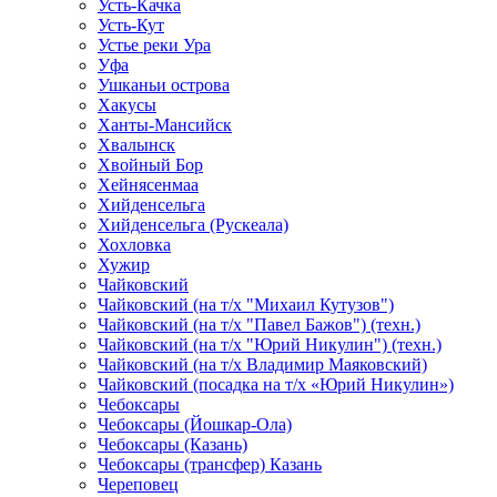
Усть-Качка
Усть-Кут
Устье реки Ура
Уфа
Ушканьи острова
Хакусы
Ханты-Мансийск
Хвалынск
Хвойный Бор
Хейнясенмаа
Хийденсельга
Хийденсельга (Рускеала)
Хохловка
Хужир
Чайковский
Чайковский (на т/х "Михаил Кутузов")
Чайковский (на т/х "Павел Бажов") (техн.)
Чайковский (на т/х "Юрий Никулин") (техн.)
Чайковский (на т/х Владимир Маяковский)
Чайковский (посадка на т/х «Юрий Никулин»)
Чебоксары
Чебоксары (Йошкар-Ола)
Чебоксары (Казань)
Чебоксары (трансфер) Казань
Череповец