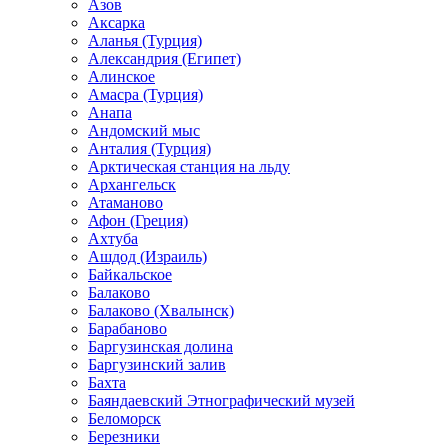
Азов
Аксарка
Аланья (Турция)
Александрия (Египет)
Алинское
Амасра (Турция)
Анапа
Андомский мыс
Анталия (Турция)
Арктическая станция на льду
Архангельск
Атаманово
Афон (Греция)
Ахтуба
Ашдод (Израиль)
Байкальское
Балаково
Балаково (Хвалынск)
Барабаново
Баргузинская долина
Баргузинский залив
Бахта
Баяндаевский Этнографический музей
Беломорск
Березники