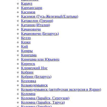
Караул
Карпансаари
Касимов
Касимов (Гусь-Железный/Елатьма)
Катаколон (Греция)
Катания (Италия)
Качановичи
Качановичи (Беларусь)
Келло
Кижи
Кий
Кимры
Кинешма
Кинешма или Юрьевец
Киренск
Климецкий Нос
Кобрин
Кобрин (Беларусь)
Козловка
Козьмодемьянск
Козьмодемьянск (автобусная экскурсия в Ядрин)
Коломна
Коломна (Зарайск, Серпухов)
Коломна (Зарайск, Таруса)
Коломна (Зарайск)