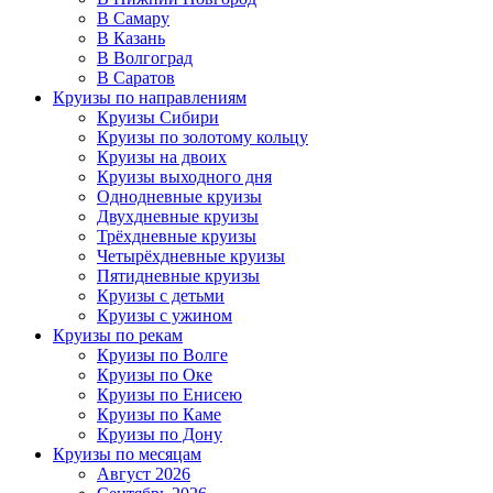
В Самару
В Казань
В Волгоград
В Саратов
Круизы по направлениям
Круизы Сибири
Круизы по золотому кольцу
Круизы на двоих
Круизы выходного дня
Однодневные круизы
Двухдневные круизы
Трёхдневные круизы
Четырёхдневные круизы
Пятидневные круизы
Круизы с детьми
Круизы с ужином
Круизы по рекам
Круизы по Волге
Круизы по Оке
Круизы по Енисею
Круизы по Каме
Круизы по Дону
Круизы по месяцам
Август 2026