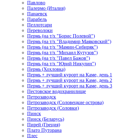
Павлово
Палермо (Италия)
Панаевск
Парабель
Пеллотсари
Переволоки
Пермь (на т/х "Борис Полевой")
Пермь (на т/х "Владимир Маяковский")
Пермь (на т/х "Мамин-Сибиряк")
Пермь (на т/х "Михаил Кутузов")
Пермь (на т/х "Павел Бажов")
Пермь (на т/х "Юрий Никулин")
Пермь (Хохловка)
Пермь + лучший курорт на Каме, день 1
Пермь + лучший курорт на Каме, день 2
Пермь + лучший курорт на Каме, день 3
Пестовское водохранилище
Петрозаводск
Петрозаводск (Соловецкие острова)
Петрозаводск (Соловки)
Пинск
Пинск (Беларусь)
Пирей (Греция)
Плато Путорана
Плес