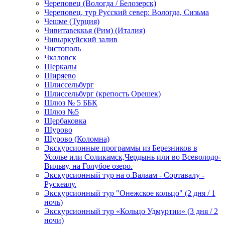
Череповец (Вологда / Белозерск)
Череповец, тур Русский север: Вологда, Сизьма
Чешме (Турция)
Чивитавеккья (Рим) (Италия)
Чивыркуйский залив
Чистополь
Чкаловск
Шеркалы
Ширяево
Шлиссельбург
Шлиссельбург (крепость Орешек)
Шлюз № 5 ББК
Шлюз №5
Щербаковка
Щурово
Щурово (Коломна)
Экскурсионные программы из Березников в
Усолье или Соликамск,Чердынь или во Всеволодо-
Вильву, на Голубое озеро.
Экскурсионный тур на о.Валаам - Сортавалу -
Рускеалу.
Экскурсионный тур "Онежское кольцо" (2 дня / 1
ночь)
Экскурсионный тур «Кольцо Удмуртии» (3 дня / 2
ночи)