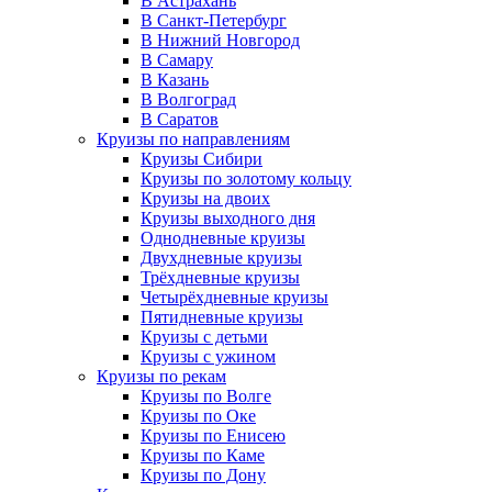
В Астрахань
В Санкт-Петербург
В Нижний Новгород
В Самару
В Казань
В Волгоград
В Саратов
Круизы по направлениям
Круизы Сибири
Круизы по золотому кольцу
Круизы на двоих
Круизы выходного дня
Однодневные круизы
Двухдневные круизы
Трёхдневные круизы
Четырёхдневные круизы
Пятидневные круизы
Круизы с детьми
Круизы с ужином
Круизы по рекам
Круизы по Волге
Круизы по Оке
Круизы по Енисею
Круизы по Каме
Круизы по Дону