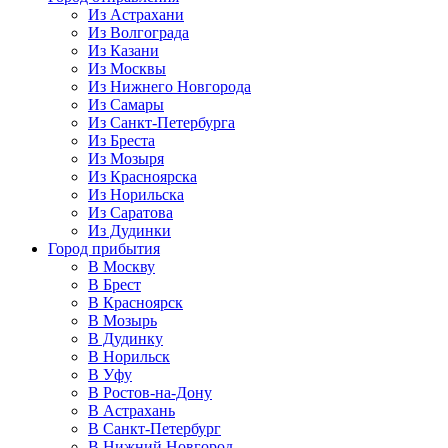
Из Астрахани
Из Волгограда
Из Казани
Из Москвы
Из Нижнего Новгорода
Из Самары
Из Санкт-Петербурга
Из Бреста
Из Мозыря
Из Красноярска
Из Норильска
Из Саратова
Из Дудинки
Город прибытия
В Москву
В Брест
В Красноярск
В Мозырь
В Дудинку
В Норильск
В Уфу
В Ростов-на-Дону
В Астрахань
В Санкт-Петербург
В Нижний Новгород