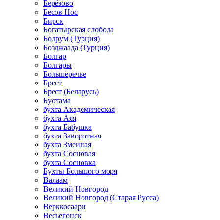
Берёзово
Бесов Нос
Бирск
Богатырская слобода
Бодрум (Турция)
Бозджаада (Турция)
Болгар
Болгары
Большеречье
Брест
Брест (Беларусь)
Буотама
бухта Академическая
бухта Аяя
бухта Бабушка
бухта Заворотная
бухта Змеиная
бухта Сосновая
бухта Сосновка
Бухты Большого моря
Валаам
Великий Новгород
Великий Новгород (Старая Русса)
Верккосаари
Весьегонск