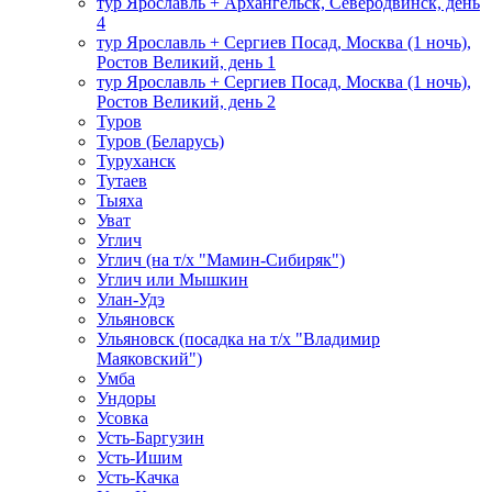
тур Ярославль + Архангельск, Северодвинск, день
4
тур Ярославль + Сергиев Посад, Москва (1 ночь),
Ростов Великий, день 1
тур Ярославль + Сергиев Посад, Москва (1 ночь),
Ростов Великий, день 2
Туров
Туров (Беларусь)
Туруханск
Тутаев
Тыяха
Уват
Углич
Углич (на т/х "Мамин-Сибиряк")
Углич или Мышкин
Улан-Удэ
Ульяновск
Ульяновск (посадка на т/х "Владимир
Маяковский")
Умба
Ундоры
Усовка
Усть-Баргузин
Усть-Ишим
Усть-Качка