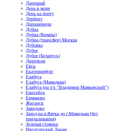
Даппарай
День в море
День на борту
Дербент
Дорошевичи
Дубна
Дубна (Кимры)
Дубна (трансфер) Москва
Дубовка
Дубое
Дубое (Беларусь)
Дюртюли
Ейск
Екатеринбург
Елабуга
Елабуга (Мамадыш)
Елабуга (на т/х "Владимир Маяковский")
Енисейск
Ермаково
Жиганск
Завидово
Заход на р.Вятка до г.Мамадыш (без
причаливания)
Зеленая стоянка
Иволгинский Дацан