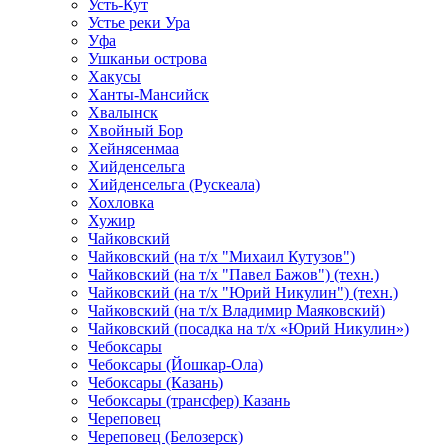
Усть-Кут
Устье реки Ура
Уфа
Ушканьи острова
Хакусы
Ханты-Мансийск
Хвалынск
Хвойный Бор
Хейнясенмаа
Хийденсельга
Хийденсельга (Рускеала)
Хохловка
Хужир
Чайковский
Чайковский (на т/х "Михаил Кутузов")
Чайковский (на т/х "Павел Бажов") (техн.)
Чайковский (на т/х "Юрий Никулин") (техн.)
Чайковский (на т/х Владимир Маяковский)
Чайковский (посадка на т/х «Юрий Никулин»)
Чебоксары
Чебоксары (Йошкар-Ола)
Чебоксары (Казань)
Чебоксары (трансфер) Казань
Череповец
Череповец (Белозерск)