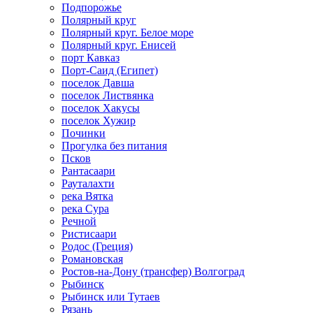
Подпорожье
Полярный круг
Полярный круг. Белое море
Полярный круг. Енисей
порт Кавказ
Порт-Саид (Египет)
поселок Давша
поселок Листвянка
поселок Хакусы
поселок Хужир
Починки
Прогулка без питания
Псков
Рантасаари
Рауталахти
река Вятка
река Сура
Речной
Ристисаари
Родос (Греция)
Романовская
Ростов-на-Дону (трансфер) Волгоград
Рыбинск
Рыбинск или Тутаев
Рязань