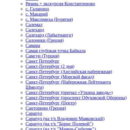
Рязань + экскурсия Константиново
с. Галанино
с. Макарий
с. Максимиха (Бурятия)
Салемал
Салехард
Салехард (Лабытнанги)
Салоники (Греция)
Самара
Самая глубокая точка Байкала
Самсун (Турция)
Санкт Петербург
Санкт-Петербург (2 дня)
Санкт-Петербург (Английская набережная)
Санкт-Петербург (Морской фасад)
Санкт-Петербург (Набережная Лейтенанта
Шмидта)
Санкт-Петербург (причал «Уткина заводь»)
Санкт-Петербург (проспект Обуховской Обороны)
Санкт-Петербург (Центр)
Санторини (Греция)
Сарапул
Сарапул (на т/х Владимир Маяковский)
Сарапул (на т/х "Борис Полевой")
Сарапул (на т/х "Мамин-Сибиряк")