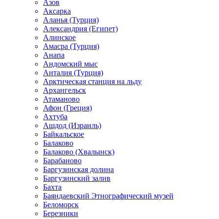
Азов
Аксарка
Аланья (Турция)
Александрия (Египет)
Алинское
Амасра (Турция)
Анапа
Андомский мыс
Анталия (Турция)
Арктическая станция на льду
Архангельск
Атаманово
Афон (Греция)
Ахтуба
Ашдод (Израиль)
Байкальское
Балаково
Балаково (Хвалынск)
Барабаново
Баргузинская долина
Баргузинский залив
Бахта
Баяндаевский Этнографический музей
Беломорск
Березники