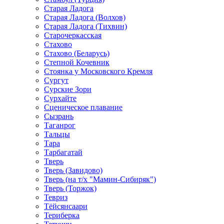
Старая Ладога
Старая Ладога (Волхов)
Старая Ладога (Тихвин)
Старочеркасская
Стахово
Стахово (Беларусь)
Степной Кочевник
Стоянка у Московского Кремля
Сургут
Сурские Зори
Сурхайте
Сценическое плавание
Сызрань
Таганрог
Тальцы
Тара
Тарбагатай
Тверь
Тверь (Завидово)
Тверь (на т/х "Мамин-Сибиряк")
Тверь (Торжок)
Тевриз
Тёйсянсаари
Териберка