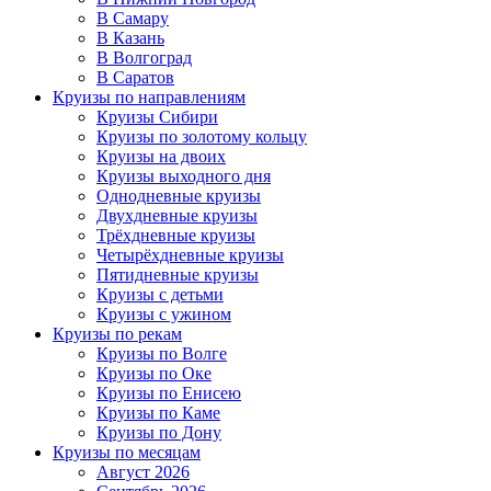
В Самару
В Казань
В Волгоград
В Саратов
Круизы по направлениям
Круизы Сибири
Круизы по золотому кольцу
Круизы на двоих
Круизы выходного дня
Однодневные круизы
Двухдневные круизы
Трёхдневные круизы
Четырёхдневные круизы
Пятидневные круизы
Круизы с детьми
Круизы с ужином
Круизы по рекам
Круизы по Волге
Круизы по Оке
Круизы по Енисею
Круизы по Каме
Круизы по Дону
Круизы по месяцам
Август 2026