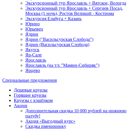
Экскурсионный тур Ярославль + Вятское, Вологда
Экскурсионный тур Ярославль + Сергиев Посад,
Москва (1 ночь), Ростов Великий - Кострома
Экскурсия Елабуга + Казань
Юрино
Юрьевец
Ядрин
Ядрин ("Васильсурская Слобода")
Ядрин (Васильсурская Слобода)
Якутск
Яр-Сале
Ярославль
Ярославль (на т/х "Мамин-Сибиряк")
Ярцево
Специальные предложения
Дешевые круизы
Горящие круизы
Круизы с кэшбэком
Акции
Дополнительная скидка 10 000 рублей на нижнюю
палубу!
Акция «Выгодный курс»
Скидка имениннику