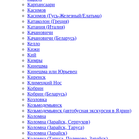
Карпансаари
Касимов
Касимов (Гусь-Железный/Елатьма)
Катаколон (Греция)
Катания (Италия)
Качановичи
Качановичи (Беларусь)
Келло
Кижи
Кий
Кимры
Кинешма
Кинешма или Юрьевец
Киренск
Климецкий Нос
Кобрин
Кобрин (Беларусь)
Козловка
Козьмодемьянск
Козьмодемьянск (автобусная экскурсия в Ядрин)
Коломна
Коломна (Зарайск, Серпухов)
Коломна (Зарайск, Таруса)
Коломна (Зарайск)
Коломна (Таруса, Поленово, Зарайск)