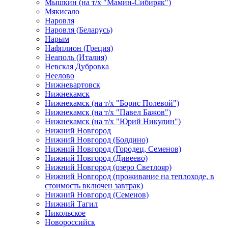
Мышкин (на т/х "Мамин-Сибиряк")
Мякисало
Наровля
Наровля (Беларусь)
Нарым
Нафплион (Греция)
Неаполь (Италия)
Невская Дубровка
Неелово
Нижневартовск
Нижнекамск
Нижнекамск (на т/х "Борис Полевой")
Нижнекамск (на т/х "Павел Бажов")
Нижнекамск (на т/х "Юрий Никулин")
Нижний Новгород
Нижний Новгород (Болдино)
Нижний Новгород (Городец, Семенов)
Нижний Новгород (Дивеево)
Нижний Новгород (озеро Светлояр)
Нижний Новгород (проживание на теплоходе, в
стоимость включен завтрак)
Нижний Новгород (Семенов)
Нижний Тагил
Никольское
Новороссийск