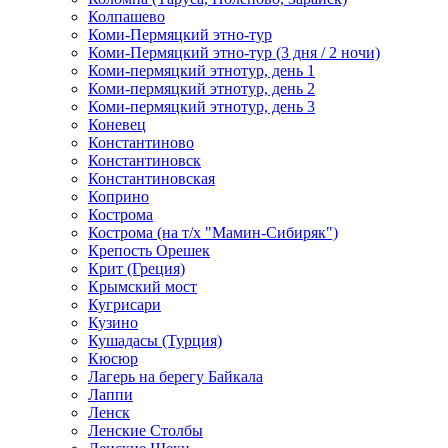
Колпашево
Коми-Пермяцкий этно-тур
Коми-Пермяцкий этно-тур (3 дня / 2 ночи)
Коми-пермяцкий этнотур, день 1
Коми-пермяцкий этнотур, день 2
Коми-пермяцкий этнотур, день 3
Коневец
Константиново
Константиновск
Константиновская
Коприно
Кострома
Кострома (на т/х "Мамин-Сибиряк")
Крепость Орешек
Крит (Греция)
Крымский мост
Кугрисари
Кузино
Кушадасы (Турция)
Кюсюр
Лагерь на берегу Байкала
Лаппи
Ленск
Ленские Столбы