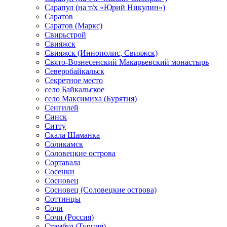
Сарапул (на т/х «Юрий Никулин»)
Саратов
Саратов (Маркс)
Свирьстрой
Свияжск
Свияжск (Иннополис, Свияжск)
Свято-Вознесенский Макарьевский монастырь
Северобайкальск
Секретное место
село Байкальское
село Максимиха (Бурятия)
Сенгилей
Синск
Ситту
Скала Шаманка
Соликамск
Соловецкие острова
Сортавала
Сосенки
Сосновец
Сосновец (Соловецкие острова)
Соттинцы
Сочи
Сочи (Россия)
Стамбул (Турция)