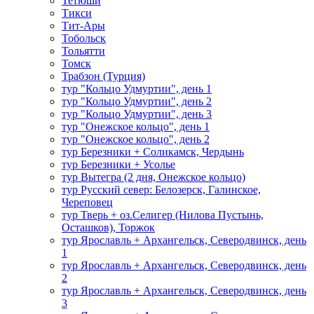
Тетюши
Тикси
Тит-Ары
Тобольск
Тольятти
Томск
Трабзон (Турция)
тур "Кольцо Удмуртии", день 1
тур "Кольцо Удмуртии", день 2
тур "Кольцо Удмуртии", день 3
тур "Онежское кольцо", день 1
тур "Онежское кольцо", день 2
тур Березники + Соликамск, Чердынь
тур Березники + Усолье
тур Вытегра (2 дня, Онежское кольцо)
тур Русский север: Белозерск, Галинское,
Череповец
тур Тверь + оз.Селигер (Нилова Пустынь,
Осташков), Торжок
тур Ярославль + Архангельск, Северодвинск, день
1
тур Ярославль + Архангельск, Северодвинск, день
2
тур Ярославль + Архангельск, Северодвинск, день
3