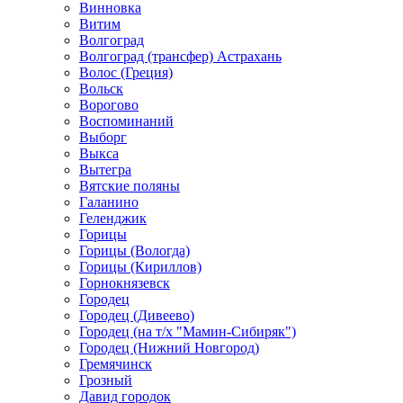
Винновка
Витим
Волгоград
Волгоград (трансфер) Астрахань
Волос (Греция)
Вольск
Ворогово
Воспоминаний
Выборг
Выкса
Вытегра
Вятские поляны
Галанино
Геленджик
Горицы
Горицы (Вологда)
Горицы (Кириллов)
Горнокнязевск
Городец
Городец (Дивеево)
Городец (на т/х "Мамин-Сибиряк")
Городец (Нижний Новгород)
Гремячинск
Грозный
Давид городок