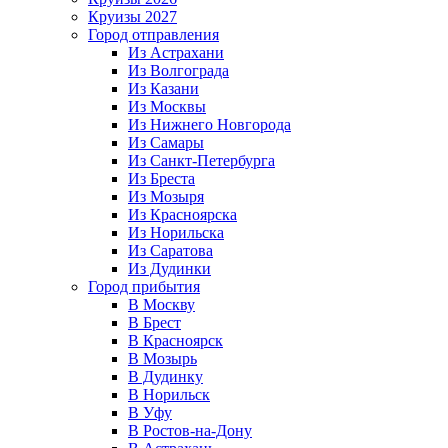
Круизы 2027
Город отправления
Из Астрахани
Из Волгограда
Из Казани
Из Москвы
Из Нижнего Новгорода
Из Самары
Из Санкт-Петербурга
Из Бреста
Из Мозыря
Из Красноярска
Из Норильска
Из Саратова
Из Дудинки
Город прибытия
В Москву
В Брест
В Красноярск
В Мозырь
В Дудинку
В Норильск
В Уфу
В Ростов-на-Дону