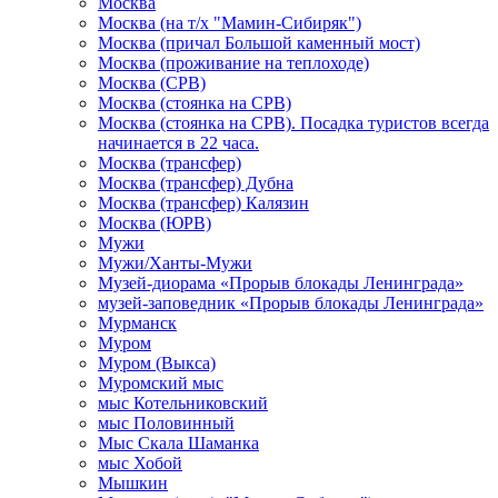
Москва
Москва (на т/х "Мамин-Сибиряк")
Москва (причал Большой каменный мост)
Москва (проживание на теплоходе)
Москва (СРВ)
Москва (стоянка на СРВ)
Москва (стоянка на СРВ). Посадка туристов всегда
начинается в 22 часа.
Москва (трансфер)
Москва (трансфер) Дубна
Москва (трансфер) Калязин
Москва (ЮРВ)
Мужи
Мужи/Ханты-Мужи
Музей-диорама «Прорыв блокады Ленинграда»
музей-заповедник «Прорыв блокады Ленинграда»
Мурманск
Муром
Муром (Выкса)
Муромский мыс
мыс Котельниковский
мыс Половинный
Мыс Скала Шаманка
мыс Хобой
Мышкин