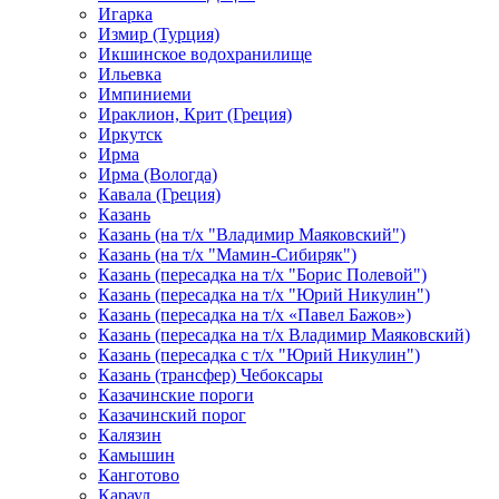
Игарка
Измир (Турция)
Икшинское водохранилище
Ильевка
Импиниеми
Ираклион, Крит (Греция)
Иркутск
Ирма
Ирма (Вологда)
Кавала (Греция)
Казань
Казань (на т/х "Владимир Маяковский")
Казань (на т/х "Мамин-Сибиряк")
Казань (пересадка на т/х "Борис Полевой")
Казань (пересадка на т/х "Юрий Никулин")
Казань (пересадка на т/х «Павел Бажов»)
Казань (пересадка на т/х Владимир Маяковский)
Казань (пересадка с т/х "Юрий Никулин")
Казань (трансфер) Чебоксары
Казачинские пороги
Казачинский порог
Калязин
Камышин
Канготово
Караул