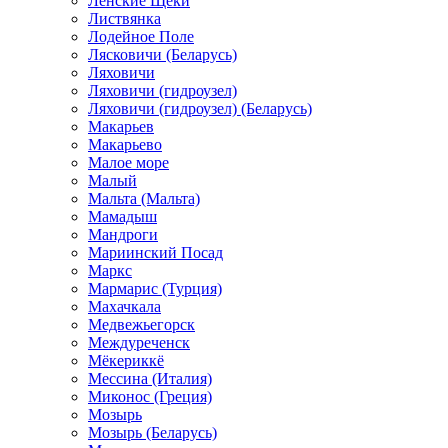
Ленские Щеки
Листвянка
Лодейное Поле
Лясковичи (Беларусь)
Ляховичи
Ляховичи (гидроузел)
Ляховичи (гидроузел) (Беларусь)
Макарьев
Макарьево
Малое море
Малый
Мальта (Мальта)
Мамадыш
Мандроги
Мариинский Посад
Маркс
Мармарис (Турция)
Махачкала
Медвежьегорск
Междуреченск
Мёкериккё
Мессина (Италия)
Миконос (Греция)
Мозырь
Мозырь (Беларусь)