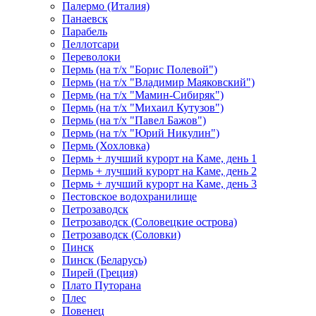
Палермо (Италия)
Панаевск
Парабель
Пеллотсари
Переволоки
Пермь (на т/х "Борис Полевой")
Пермь (на т/х "Владимир Маяковский")
Пермь (на т/х "Мамин-Сибиряк")
Пермь (на т/х "Михаил Кутузов")
Пермь (на т/х "Павел Бажов")
Пермь (на т/х "Юрий Никулин")
Пермь (Хохловка)
Пермь + лучший курорт на Каме, день 1
Пермь + лучший курорт на Каме, день 2
Пермь + лучший курорт на Каме, день 3
Пестовское водохранилище
Петрозаводск
Петрозаводск (Соловецкие острова)
Петрозаводск (Соловки)
Пинск
Пинск (Беларусь)
Пирей (Греция)
Плато Путорана
Плес
Повенец