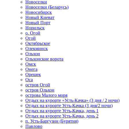
Новоселки
Новоселки (Беларусь)
Новосибирск
Новый Киеват
Новый Порт
Норильск
о. Огой
Огой
Октябрьское
Олекминск
Ольхон
Ольхонские ворота
Омск
Онега
Орешек
Оса
остров Огой
остров Ольхон
острова Малого моря
Отдых на курорте «Усть-Качка» (3 дня / 2 ночи)
Отдых на курорте Усть-Качка (3 дня/2 ночи)
Отдых на курорте Усть-Качка, день 1
Отдых на курорте Усть-Качка, день 2
п. Усть-Баргузин (Бурятия)
Павлово