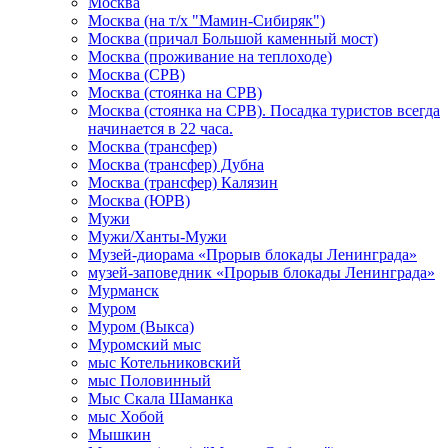
Москва
Москва (на т/х "Мамин-Сибиряк")
Москва (причал Большой каменный мост)
Москва (проживание на теплоходе)
Москва (СРВ)
Москва (стоянка на СРВ)
Москва (стоянка на СРВ). Посадка туристов всегда
начинается в 22 часа.
Москва (трансфер)
Москва (трансфер) Дубна
Москва (трансфер) Калязин
Москва (ЮРВ)
Мужи
Мужи/Ханты-Мужи
Музей-диорама «Прорыв блокады Ленинграда»
музей-заповедник «Прорыв блокады Ленинграда»
Мурманск
Муром
Муром (Выкса)
Муромский мыс
мыс Котельниковский
мыс Половинный
Мыс Скала Шаманка
мыс Хобой
Мышкин