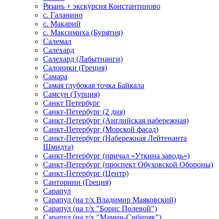
Рязань + экскурсия Константиново
с. Галанино
с. Макарий
с. Максимиха (Бурятия)
Салемал
Салехард
Салехард (Лабытнанги)
Салоники (Греция)
Самара
Самая глубокая точка Байкала
Самсун (Турция)
Санкт Петербург
Санкт-Петербург (2 дня)
Санкт-Петербург (Английская набережная)
Санкт-Петербург (Морской фасад)
Санкт-Петербург (Набережная Лейтенанта
Шмидта)
Санкт-Петербург (причал «Уткина заводь»)
Санкт-Петербург (проспект Обуховской Обороны)
Санкт-Петербург (Центр)
Санторини (Греция)
Сарапул
Сарапул (на т/х Владимир Маяковский)
Сарапул (на т/х "Борис Полевой")
Сарапул (на т/х "Мамин-Сибиряк")