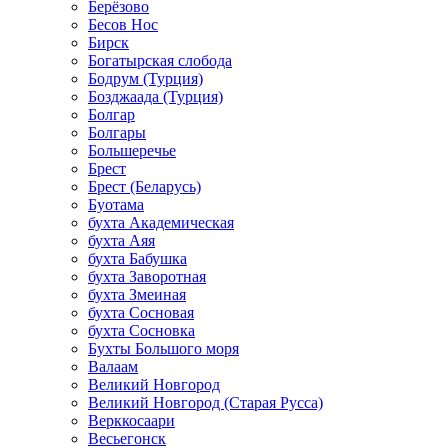
Берёзово
Бесов Нос
Бирск
Богатырская слобода
Бодрум (Турция)
Бозджаада (Турция)
Болгар
Болгары
Большеречье
Брест
Брест (Беларусь)
Буотама
бухта Академическая
бухта Аяя
бухта Бабушка
бухта Заворотная
бухта Змеиная
бухта Сосновая
бухта Сосновка
Бухты Большого моря
Валаам
Великий Новгород
Великий Новгород (Старая Русса)
Верккосаари
Весьегонск