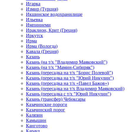
Игарка
Измир (Турция)
Икшинское водохранилище
Ильевка
Импиниеми
Ираклион, Крит (Греция)
Иркутск
Ирма
Ирма (Вологда)
Кавала (Греция)
Казань
Казань (на т/х "Владимир Маяковский")
Казань (на т/х "Мамин-Сибиряк")
Казань (пересадка на т/х "Борис Полевой")
Казань (пересадка на т/х "Юрий Никулин")
Казань (пересадка на т/х «Павел Бажов»)
Казань (пересадка на т/х Владимир Маяковский)
Казань (пересадка с т/х "Юрий Никулин")
Казань (трансфер) Чебоксары
Казачинские пороги
Казачинский порог
Калязин
Камышин
Канготово
Караул