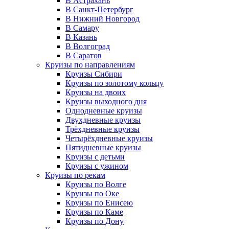
В Астрахань
В Санкт-Петербург
В Нижний Новгород
В Самару
В Казань
В Волгоград
В Саратов
Круизы по направлениям
Круизы Сибири
Круизы по золотому кольцу
Круизы на двоих
Круизы выходного дня
Однодневные круизы
Двухдневные круизы
Трёхдневные круизы
Четырёхдневные круизы
Пятидневные круизы
Круизы с детьми
Круизы с ужином
Круизы по рекам
Круизы по Волге
Круизы по Оке
Круизы по Енисею
Круизы по Каме
Круизы по Дону