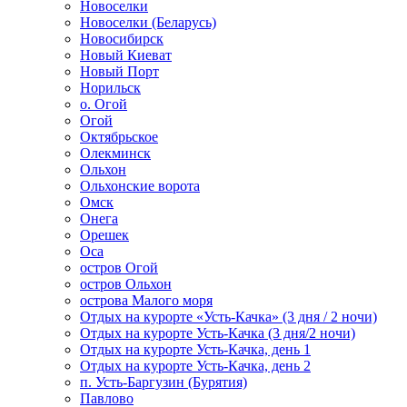
Новоселки
Новоселки (Беларусь)
Новосибирск
Новый Киеват
Новый Порт
Норильск
о. Огой
Огой
Октябрьское
Олекминск
Ольхон
Ольхонские ворота
Омск
Онега
Орешек
Оса
остров Огой
остров Ольхон
острова Малого моря
Отдых на курорте «Усть-Качка» (3 дня / 2 ночи)
Отдых на курорте Усть-Качка (3 дня/2 ночи)
Отдых на курорте Усть-Качка, день 1
Отдых на курорте Усть-Качка, день 2
п. Усть-Баргузин (Бурятия)
Павлово