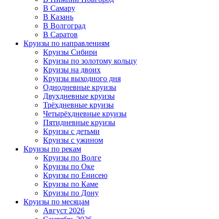
В Самару
В Казань
В Волгоград
В Саратов
Круизы по направлениям
Круизы Сибири
Круизы по золотому кольцу
Круизы на двоих
Круизы выходного дня
Однодневные круизы
Двухдневные круизы
Трёхдневные круизы
Четырёхдневные круизы
Пятидневные круизы
Круизы с детьми
Круизы с ужином
Круизы по рекам
Круизы по Волге
Круизы по Оке
Круизы по Енисею
Круизы по Каме
Круизы по Дону
Круизы по месяцам
Август 2026