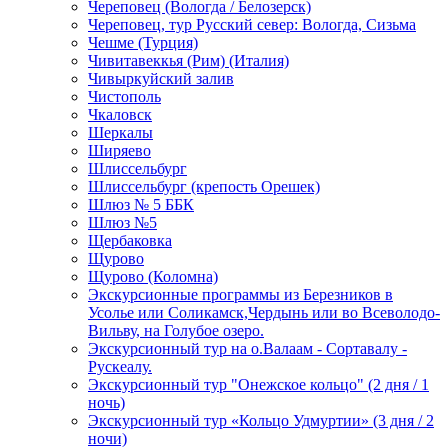
Череповец (Вологда / Белозерск)
Череповец, тур Русский север: Вологда, Сизьма
Чешме (Турция)
Чивитавеккья (Рим) (Италия)
Чивыркуйский залив
Чистополь
Чкаловск
Шеркалы
Ширяево
Шлиссельбург
Шлиссельбург (крепость Орешек)
Шлюз № 5 ББК
Шлюз №5
Щербаковка
Щурово
Щурово (Коломна)
Экскурсионные программы из Березников в
Усолье или Соликамск,Чердынь или во Всеволодо-
Вильву, на Голубое озеро.
Экскурсионный тур на о.Валаам - Сортавалу -
Рускеалу.
Экскурсионный тур "Онежское кольцо" (2 дня / 1
ночь)
Экскурсионный тур «Кольцо Удмуртии» (3 дня / 2
ночи)