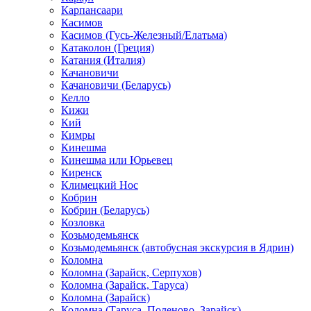
Карпансаари
Касимов
Касимов (Гусь-Железный/Елатьма)
Катаколон (Греция)
Катания (Италия)
Качановичи
Качановичи (Беларусь)
Келло
Кижи
Кий
Кимры
Кинешма
Кинешма или Юрьевец
Киренск
Климецкий Нос
Кобрин
Кобрин (Беларусь)
Козловка
Козьмодемьянск
Козьмодемьянск (автобусная экскурсия в Ядрин)
Коломна
Коломна (Зарайск, Серпухов)
Коломна (Зарайск, Таруса)
Коломна (Зарайск)
Коломна (Таруса, Поленово, Зарайск)