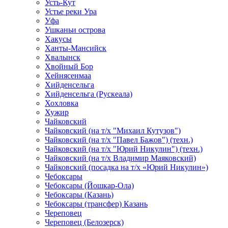
Усть-Кут
Устье реки Ура
Уфа
Ушканьи острова
Хакусы
Ханты-Мансийск
Хвалынск
Хвойный Бор
Хейнясенмаа
Хийденсельга
Хийденсельга (Рускеала)
Хохловка
Хужир
Чайковский
Чайковский (на т/х "Михаил Кутузов")
Чайковский (на т/х "Павел Бажов") (техн.)
Чайковский (на т/х "Юрий Никулин") (техн.)
Чайковский (на т/х Владимир Маяковский)
Чайковский (посадка на т/х «Юрий Никулин»)
Чебоксары
Чебоксары (Йошкар-Ола)
Чебоксары (Казань)
Чебоксары (трансфер) Казань
Череповец
Череповец (Белозерск)