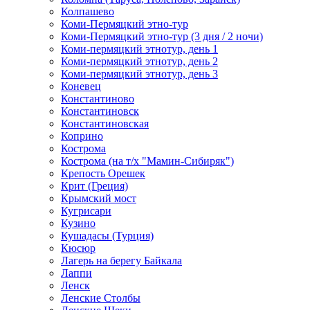
Колпашево
Коми-Пермяцкий этно-тур
Коми-Пермяцкий этно-тур (3 дня / 2 ночи)
Коми-пермяцкий этнотур, день 1
Коми-пермяцкий этнотур, день 2
Коми-пермяцкий этнотур, день 3
Коневец
Константиново
Константиновск
Константиновская
Коприно
Кострома
Кострома (на т/х "Мамин-Сибиряк")
Крепость Орешек
Крит (Греция)
Крымский мост
Кугрисари
Кузино
Кушадасы (Турция)
Кюсюр
Лагерь на берегу Байкала
Лаппи
Ленск
Ленские Столбы