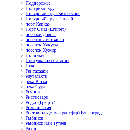
Подпорожье
Полярный круг
Полярный круг. Белое море
Полярный круг. Енисей
порт Кавказ
Порт-Саид (Египет)
поселок Давша
поселок Листвянка
поселок Хакусы
поселок Хужир
Починки
Прогулка без питания
Псков
Рантасаари
Рауталахти
река Вятка
река Сура
Речной
Ристисаари
Родос (Греция)
Романовская
Ростов-на-Дону (трансфер) Волгоград
Рыбинск
Рыбинск или Тутаев
Рязань