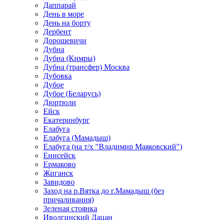
Даппарай
День в море
День на борту
Дербент
Дорошевичи
Дубна
Дубна (Кимры)
Дубна (трансфер) Москва
Дубовка
Дубое
Дубое (Беларусь)
Дюртюли
Ейск
Екатеринбург
Елабуга
Елабуга (Мамадыш)
Елабуга (на т/х "Владимир Маяковский")
Енисейск
Ермаково
Жиганск
Завидово
Заход на р.Вятка до г.Мамадыш (без
причаливания)
Зеленая стоянка
Иволгинский Дацан