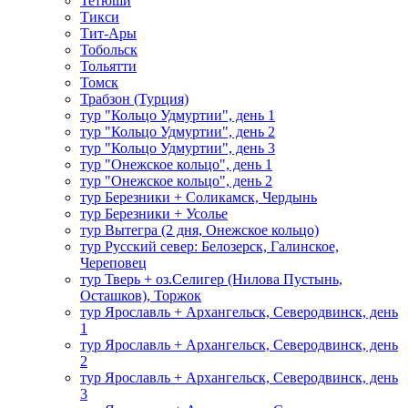
Тетюши
Тикси
Тит-Ары
Тобольск
Тольятти
Томск
Трабзон (Турция)
тур "Кольцо Удмуртии", день 1
тур "Кольцо Удмуртии", день 2
тур "Кольцо Удмуртии", день 3
тур "Онежское кольцо", день 1
тур "Онежское кольцо", день 2
тур Березники + Соликамск, Чердынь
тур Березники + Усолье
тур Вытегра (2 дня, Онежское кольцо)
тур Русский север: Белозерск, Галинское,
Череповец
тур Тверь + оз.Селигер (Нилова Пустынь,
Осташков), Торжок
тур Ярославль + Архангельск, Северодвинск, день
1
тур Ярославль + Архангельск, Северодвинск, день
2
тур Ярославль + Архангельск, Северодвинск, день
3