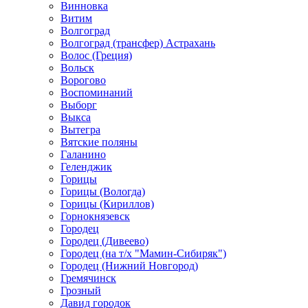
Винновка
Витим
Волгоград
Волгоград (трансфер) Астрахань
Волос (Греция)
Вольск
Ворогово
Воспоминаний
Выборг
Выкса
Вытегра
Вятские поляны
Галанино
Геленджик
Горицы
Горицы (Вологда)
Горицы (Кириллов)
Горнокнязевск
Городец
Городец (Дивеево)
Городец (на т/х "Мамин-Сибиряк")
Городец (Нижний Новгород)
Гремячинск
Грозный
Давид городок