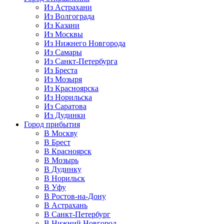
Из Астрахани
Из Волгограда
Из Казани
Из Москвы
Из Нижнего Новгорода
Из Самары
Из Санкт-Петербурга
Из Бреста
Из Мозыря
Из Красноярска
Из Норильска
Из Саратова
Из Дудинки
Город прибытия
В Москву
В Брест
В Красноярск
В Мозырь
В Дудинку
В Норильск
В Уфу
В Ростов-на-Дону
В Астрахань
В Санкт-Петербург
В Нижний Новгород