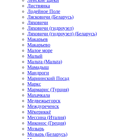
Ленские Щеки
Листвянка
Лодейное Поле
Лясковичи (Беларусь)
Ляховичи
Ляховичи (гидроузел)
Ляховичи (гидроузел) (Беларусь)
Макарьев
Макарьево
Малое море
Малый
Мальта (Мальта)
Мамадыш
Мандроги
Мариинский Посад
Маркс
Мармарис (Турция)
Махачкала
Медвежьегорск
Междуреченск
Мёкериккё
Мессина (Италия)
Миконос (Греция)
Мозырь
Мозырь (Беларусь)