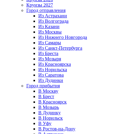
Круизы 2027
Город отправления
Из Астрахани
Из Волгограда
Из Казани
Из Москвы
Из Нижнего Новгорода
Из Самары
Из Санкт-Петербурга
Из Бреста
Из Мозыря
Из Красноярска
Из Норильска
Из Саратова
Из Дудинки
Город прибытия
В Москву
В Брест
В Красноярск
В Мозырь
В Дудинку
В Норильск
В Уфу
В Ростов-на-Дону