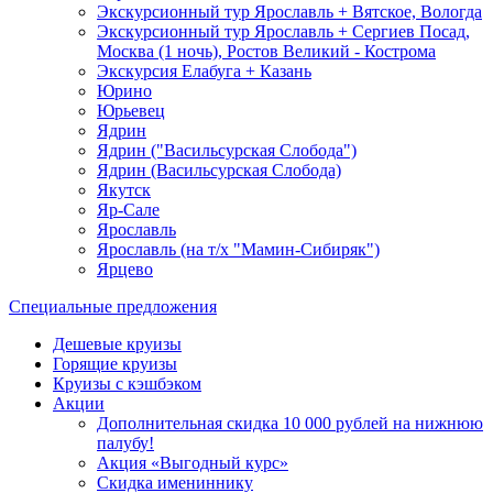
Экскурсионный тур Ярославль + Вятское, Вологда
Экскурсионный тур Ярославль + Сергиев Посад,
Москва (1 ночь), Ростов Великий - Кострома
Экскурсия Елабуга + Казань
Юрино
Юрьевец
Ядрин
Ядрин ("Васильсурская Слобода")
Ядрин (Васильсурская Слобода)
Якутск
Яр-Сале
Ярославль
Ярославль (на т/х "Мамин-Сибиряк")
Ярцево
Специальные предложения
Дешевые круизы
Горящие круизы
Круизы с кэшбэком
Акции
Дополнительная скидка 10 000 рублей на нижнюю
палубу!
Акция «Выгодный курс»
Скидка имениннику