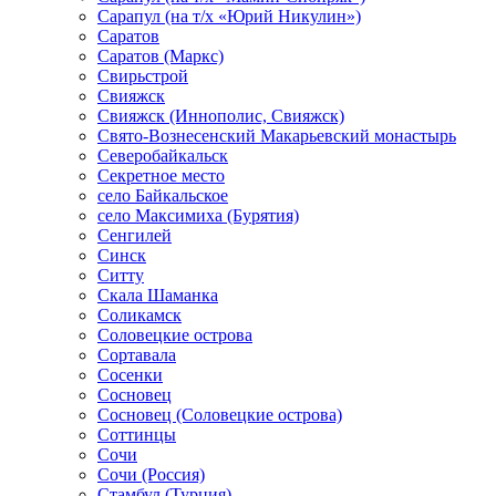
Сарапул (на т/х «Юрий Никулин»)
Саратов
Саратов (Маркс)
Свирьстрой
Свияжск
Свияжск (Иннополис, Свияжск)
Свято-Вознесенский Макарьевский монастырь
Северобайкальск
Секретное место
село Байкальское
село Максимиха (Бурятия)
Сенгилей
Синск
Ситту
Скала Шаманка
Соликамск
Соловецкие острова
Сортавала
Сосенки
Сосновец
Сосновец (Соловецкие острова)
Соттинцы
Сочи
Сочи (Россия)
Стамбул (Турция)