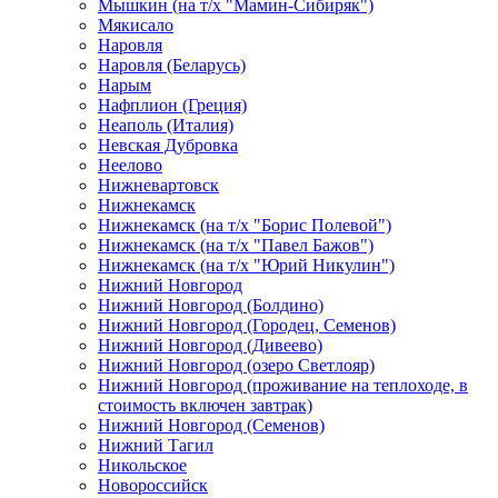
Мышкин (на т/х "Мамин-Сибиряк")
Мякисало
Наровля
Наровля (Беларусь)
Нарым
Нафплион (Греция)
Неаполь (Италия)
Невская Дубровка
Неелово
Нижневартовск
Нижнекамск
Нижнекамск (на т/х "Борис Полевой")
Нижнекамск (на т/х "Павел Бажов")
Нижнекамск (на т/х "Юрий Никулин")
Нижний Новгород
Нижний Новгород (Болдино)
Нижний Новгород (Городец, Семенов)
Нижний Новгород (Дивеево)
Нижний Новгород (озеро Светлояр)
Нижний Новгород (проживание на теплоходе, в
стоимость включен завтрак)
Нижний Новгород (Семенов)
Нижний Тагил
Никольское
Новороссийск