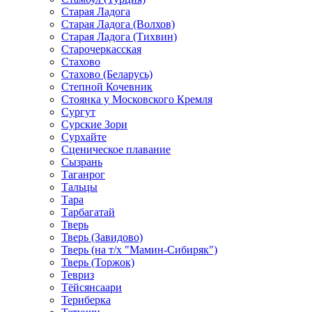
Старая Ладога
Старая Ладога (Волхов)
Старая Ладога (Тихвин)
Старочеркасская
Стахово
Стахово (Беларусь)
Степной Кочевник
Стоянка у Московского Кремля
Сургут
Сурские Зори
Сурхайте
Сценическое плавание
Сызрань
Таганрог
Тальцы
Тара
Тарбагатай
Тверь
Тверь (Завидово)
Тверь (на т/х "Мамин-Сибиряк")
Тверь (Торжок)
Тевриз
Тёйсянсаари
Териберка