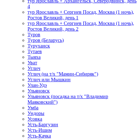
тур Ярославль + Архангельск, Северодвинск, день
4
тур Ярославль + Сергиев Посад, Москва (1 ночь),
Ростов Великий, день 1
тур Ярославль + Сергиев Посад, Москва (1 ночь),
Ростов Великий, день 2
Туров
Туров (Беларусь)
Туруханск
Тутаев
Тыяха
Уват
Углич
Углич (на т/х "Мамин-Сибиряк")
Углич или Мышкин
Улан-Удэ
Ульяновск
Ульяновск (посадка на т/х "Владимир
Маяковский")
Умба
Ундоры
Усовка
Усть-Баргузин
Усть-Ишим
Усть-Качка