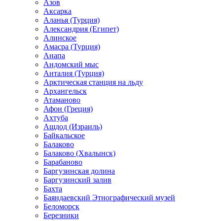
Азов
Аксарка
Аланья (Турция)
Александрия (Египет)
Алинское
Амасра (Турция)
Анапа
Андомский мыс
Анталия (Турция)
Арктическая станция на льду
Архангельск
Атаманово
Афон (Греция)
Ахтуба
Ашдод (Израиль)
Байкальское
Балаково
Балаково (Хвалынск)
Барабаново
Баргузинская долина
Баргузинский залив
Бахта
Баяндаевский Этнографический музей
Беломорск
Березники