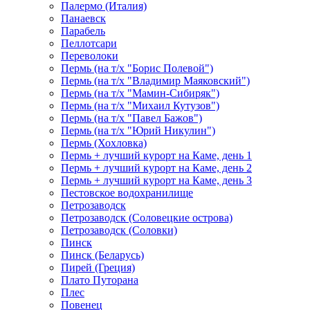
Палермо (Италия)
Панаевск
Парабель
Пеллотсари
Переволоки
Пермь (на т/х "Борис Полевой")
Пермь (на т/х "Владимир Маяковский")
Пермь (на т/х "Мамин-Сибиряк")
Пермь (на т/х "Михаил Кутузов")
Пермь (на т/х "Павел Бажов")
Пермь (на т/х "Юрий Никулин")
Пермь (Хохловка)
Пермь + лучший курорт на Каме, день 1
Пермь + лучший курорт на Каме, день 2
Пермь + лучший курорт на Каме, день 3
Пестовское водохранилище
Петрозаводск
Петрозаводск (Соловецкие острова)
Петрозаводск (Соловки)
Пинск
Пинск (Беларусь)
Пирей (Греция)
Плато Путорана
Плес
Повенец