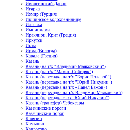
Иволгинский Дацан
Игарка
Измир (Турция)
Икшинское водохранилище
Ильевка
Импиниеми
Ираклион, Крит (Греция)
Иркутск
Ирма
Ирма (Вологда)
Кавала (Греция)
Казань
Казань (на т/х "Владимир Маяковский")
Казань (на т/х "Мамин-Сибиряк")
Казань (пересадка на т/х "Борис Полевой")
Казань (пересадка на т/х "Юрий Никулин")
Казань (пересадка на т/х «Павел Бажов»)
Казань (пересадка на т/х Владимир Маяковский)
Казань (пересадка с т/х "Юрий Никулин")
Казань (трансфер) Чебоксары
Казачинские пороги
Казачинский порог
Калязин
Камышин
Канготово