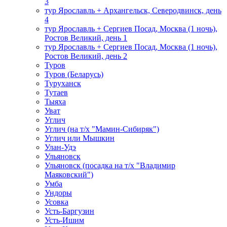
3
тур Ярославль + Архангельск, Северодвинск, день
4
тур Ярославль + Сергиев Посад, Москва (1 ночь),
Ростов Великий, день 1
тур Ярославль + Сергиев Посад, Москва (1 ночь),
Ростов Великий, день 2
Туров
Туров (Беларусь)
Туруханск
Тутаев
Тыяха
Уват
Углич
Углич (на т/х "Мамин-Сибиряк")
Углич или Мышкин
Улан-Удэ
Ульяновск
Ульяновск (посадка на т/х "Владимир
Маяковский")
Умба
Ундоры
Усовка
Усть-Баргузин
Усть-Ишим