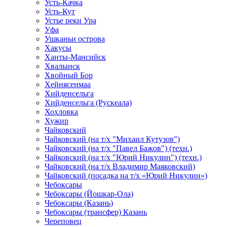
Усть-Качка
Усть-Кут
Устье реки Ура
Уфа
Ушканьи острова
Хакусы
Ханты-Мансийск
Хвалынск
Хвойный Бор
Хейнясенмаа
Хийденсельга
Хийденсельга (Рускеала)
Хохловка
Хужир
Чайковский
Чайковский (на т/х "Михаил Кутузов")
Чайковский (на т/х "Павел Бажов") (техн.)
Чайковский (на т/х "Юрий Никулин") (техн.)
Чайковский (на т/х Владимир Маяковский)
Чайковский (посадка на т/х «Юрий Никулин»)
Чебоксары
Чебоксары (Йошкар-Ола)
Чебоксары (Казань)
Чебоксары (трансфер) Казань
Череповец