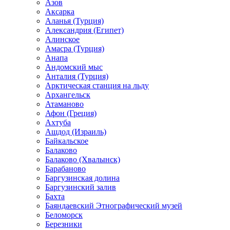
Азов
Аксарка
Аланья (Турция)
Александрия (Египет)
Алинское
Амасра (Турция)
Анапа
Андомский мыс
Анталия (Турция)
Арктическая станция на льду
Архангельск
Атаманово
Афон (Греция)
Ахтуба
Ашдод (Израиль)
Байкальское
Балаково
Балаково (Хвалынск)
Барабаново
Баргузинская долина
Баргузинский залив
Бахта
Баяндаевский Этнографический музей
Беломорск
Березники