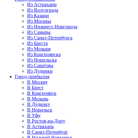
Из Астрахани
Из Волгограда
Из Казани
Из Москвы
Из Нижнего Новгорода
Из Самары
Из Санкт-Петербурга
Из Бреста
Из Мозыря
Из Красноярска
Из Норильска
Из Саратова
Из Дудинки
Город прибытия
В Москву
В Брест
В Красноярск
В Мозырь
В Дудинку
В Норильск
В Уфу
В Ростов-на-Дону
В Астрахань
В Санкт-Петербург
В Нижний Новгород