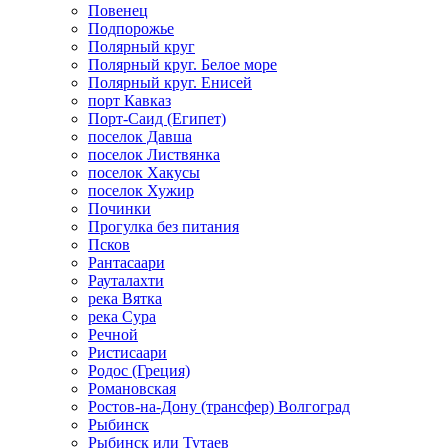
Повенец
Подпорожье
Полярный круг
Полярный круг. Белое море
Полярный круг. Енисей
порт Кавказ
Порт-Саид (Египет)
поселок Давша
поселок Листвянка
поселок Хакусы
поселок Хужир
Починки
Прогулка без питания
Псков
Рантасаари
Рауталахти
река Вятка
река Сура
Речной
Ристисаари
Родос (Греция)
Романовская
Ростов-на-Дону (трансфер) Волгоград
Рыбинск
Рыбинск или Тутаев