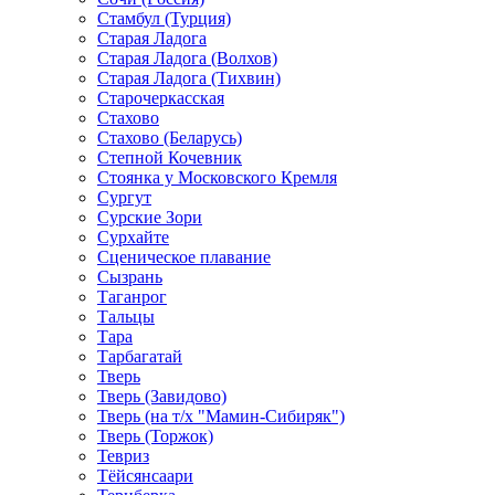
Стамбул (Турция)
Старая Ладога
Старая Ладога (Волхов)
Старая Ладога (Тихвин)
Старочеркасская
Стахово
Стахово (Беларусь)
Степной Кочевник
Стоянка у Московского Кремля
Сургут
Сурские Зори
Сурхайте
Сценическое плавание
Сызрань
Таганрог
Тальцы
Тара
Тарбагатай
Тверь
Тверь (Завидово)
Тверь (на т/х "Мамин-Сибиряк")
Тверь (Торжок)
Тевриз
Тёйсянсаари