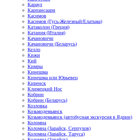
Караул
Карпансаари
Касимов
Касимов (Гусь-Железный/Елатьма)
Катаколон (Греция)
Катания (Италия)
Качановичи
Качановичи (Беларусь)
Келло
Кижи
Кий
Кимры
Кинешма
Кинешма или Юрьевец
Киренск
Климецкий Нос
Кобрин
Кобрин (Беларусь)
Козловка
Козьмодемьянск
Козьмодемьянск (автобусная экскурсия в Ядрин)
Коломна
Коломна (Зарайск, Серпухов)
Коломна (Зарайск, Таруса)
Коломна (Зарайск)