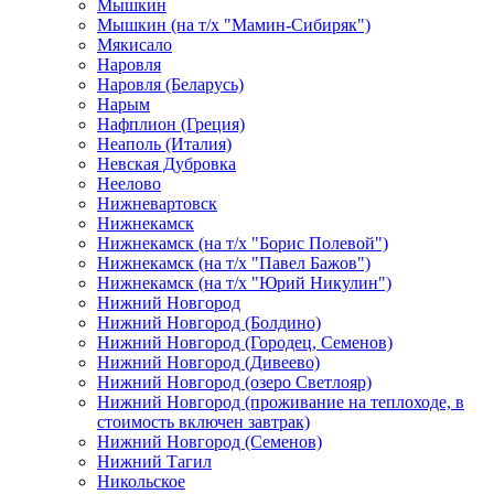
Мышкин
Мышкин (на т/х "Мамин-Сибиряк")
Мякисало
Наровля
Наровля (Беларусь)
Нарым
Нафплион (Греция)
Неаполь (Италия)
Невская Дубровка
Неелово
Нижневартовск
Нижнекамск
Нижнекамск (на т/х "Борис Полевой")
Нижнекамск (на т/х "Павел Бажов")
Нижнекамск (на т/х "Юрий Никулин")
Нижний Новгород
Нижний Новгород (Болдино)
Нижний Новгород (Городец, Семенов)
Нижний Новгород (Дивеево)
Нижний Новгород (озеро Светлояр)
Нижний Новгород (проживание на теплоходе, в
стоимость включен завтрак)
Нижний Новгород (Семенов)
Нижний Тагил
Никольское