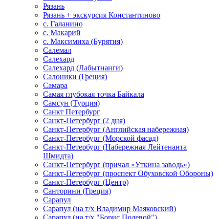
Рязань
Рязань + экскурсия Константиново
с. Галанино
с. Макарий
с. Максимиха (Бурятия)
Салемал
Салехард
Салехард (Лабытнанги)
Салоники (Греция)
Самара
Самая глубокая точка Байкала
Самсун (Турция)
Санкт Петербург
Санкт-Петербург (2 дня)
Санкт-Петербург (Английская набережная)
Санкт-Петербург (Морской фасад)
Санкт-Петербург (Набережная Лейтенанта
Шмидта)
Санкт-Петербург (причал «Уткина заводь»)
Санкт-Петербург (проспект Обуховской Обороны)
Санкт-Петербург (Центр)
Санторини (Греция)
Сарапул
Сарапул (на т/х Владимир Маяковский)
Сарапул (на т/х "Борис Полевой")