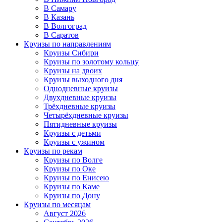
В Самару
В Казань
В Волгоград
В Саратов
Круизы по направлениям
Круизы Сибири
Круизы по золотому кольцу
Круизы на двоих
Круизы выходного дня
Однодневные круизы
Двухдневные круизы
Трёхдневные круизы
Четырёхдневные круизы
Пятидневные круизы
Круизы с детьми
Круизы с ужином
Круизы по рекам
Круизы по Волге
Круизы по Оке
Круизы по Енисею
Круизы по Каме
Круизы по Дону
Круизы по месяцам
Август 2026