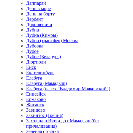
Даппарай
День в море
День на борту
Дербент
Дорошевичи
Дубна
Дубна (Кимры)
Дубна (трансфер) Москва
Дубовка
Дубое
Дубое (Беларусь)
Дюртюли
Ейск
Екатеринбург
Елабуга
Елабуга (Мамадыш)
Елабуга (на т/х "Владимир Маяковский")
Енисейск
Ермаково
Жиганск
Завидово
Закинтос (Греция)
Заход на р.Вятка до г.Мамадыш (без
причаливания)
Зеленая стоянка