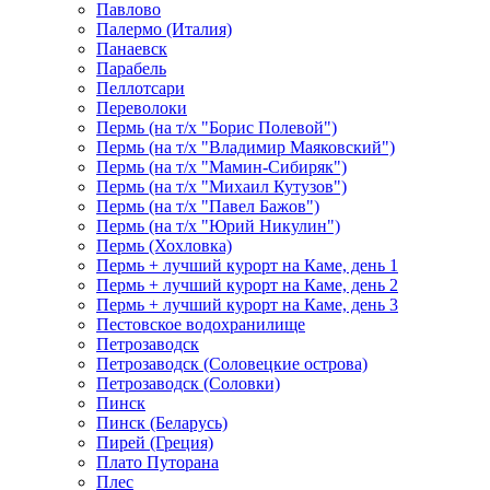
Павлово
Палермо (Италия)
Панаевск
Парабель
Пеллотсари
Переволоки
Пермь (на т/х "Борис Полевой")
Пермь (на т/х "Владимир Маяковский")
Пермь (на т/х "Мамин-Сибиряк")
Пермь (на т/х "Михаил Кутузов")
Пермь (на т/х "Павел Бажов")
Пермь (на т/х "Юрий Никулин")
Пермь (Хохловка)
Пермь + лучший курорт на Каме, день 1
Пермь + лучший курорт на Каме, день 2
Пермь + лучший курорт на Каме, день 3
Пестовское водохранилище
Петрозаводск
Петрозаводск (Соловецкие острова)
Петрозаводск (Соловки)
Пинск
Пинск (Беларусь)
Пирей (Греция)
Плато Путорана
Плес