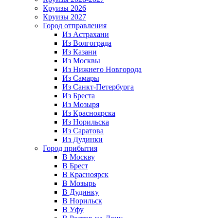
Круизы 2026
Круизы 2027
Город отправления
Из Астрахани
Из Волгограда
Из Казани
Из Москвы
Из Нижнего Новгорода
Из Самары
Из Санкт-Петербурга
Из Бреста
Из Мозыря
Из Красноярска
Из Норильска
Из Саратова
Из Дудинки
Город прибытия
В Москву
В Брест
В Красноярск
В Мозырь
В Дудинку
В Норильск
В Уфу