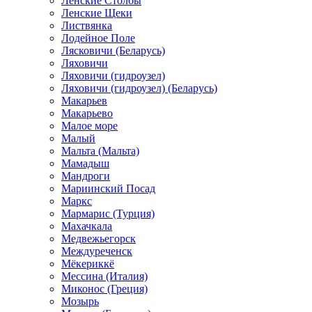
Ленские Столбы
Ленские Щеки
Листвянка
Лодейное Поле
Лясковичи (Беларусь)
Ляховичи
Ляховичи (гидроузел)
Ляховичи (гидроузел) (Беларусь)
Макарьев
Макарьево
Малое море
Малый
Мальта (Мальта)
Мамадыш
Мандроги
Мариинский Посад
Маркс
Мармарис (Турция)
Махачкала
Медвежьегорск
Междуреченск
Мёкериккё
Мессина (Италия)
Миконос (Греция)
Мозырь