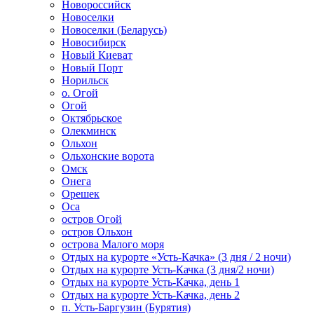
Новороссийск
Новоселки
Новоселки (Беларусь)
Новосибирск
Новый Киеват
Новый Порт
Норильск
о. Огой
Огой
Октябрьское
Олекминск
Ольхон
Ольхонские ворота
Омск
Онега
Орешек
Оса
остров Огой
остров Ольхон
острова Малого моря
Отдых на курорте «Усть-Качка» (3 дня / 2 ночи)
Отдых на курорте Усть-Качка (3 дня/2 ночи)
Отдых на курорте Усть-Качка, день 1
Отдых на курорте Усть-Качка, день 2
п. Усть-Баргузин (Бурятия)