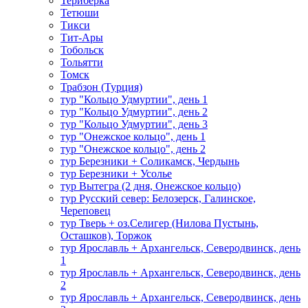
Териберка
Тетюши
Тикси
Тит-Ары
Тобольск
Тольятти
Томск
Трабзон (Турция)
тур "Кольцо Удмуртии", день 1
тур "Кольцо Удмуртии", день 2
тур "Кольцо Удмуртии", день 3
тур "Онежское кольцо", день 1
тур "Онежское кольцо", день 2
тур Березники + Соликамск, Чердынь
тур Березники + Усолье
тур Вытегра (2 дня, Онежское кольцо)
тур Русский север: Белозерск, Галинское,
Череповец
тур Тверь + оз.Селигер (Нилова Пустынь,
Осташков), Торжок
тур Ярославль + Архангельск, Северодвинск, день
1
тур Ярославль + Архангельск, Северодвинск, день
2
тур Ярославль + Архангельск, Северодвинск, день