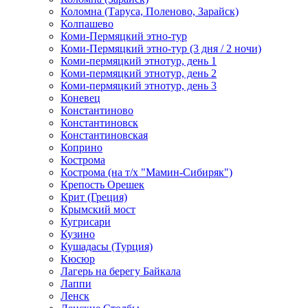
Коломна (Таруса, Поленово, Зарайск)
Колпашево
Коми-Пермяцкий этно-тур
Коми-Пермяцкий этно-тур (3 дня / 2 ночи)
Коми-пермяцкий этнотур, день 1
Коми-пермяцкий этнотур, день 2
Коми-пермяцкий этнотур, день 3
Коневец
Константиново
Константиновск
Константиновская
Коприно
Кострома
Кострома (на т/х "Мамин-Сибиряк")
Крепость Орешек
Крит (Греция)
Крымский мост
Кугрисари
Кузино
Кушадасы (Турция)
Кюсюр
Лагерь на берегу Байкала
Лаппи
Ленск