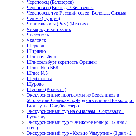
Череповец (Белозерск)
Череповец (Вологда / Белозерск)
Череповец, тур Русский север: Вологда, Сизьма
Чешме (Турция)
Чивитавеккья (Рим) (Италия)
Чивыркуйский залив
Чистополь
Чкаловск
Шеркалы
Ширяево
Шлиссельбург
Шлиссельбург (крепость Орешек)
Шлюз № 5 ББК
Шлюз №5
Щербаковка
Щурово
Щурово (Коломна)
Экскурсионные программы из Березников в
Усолье или Соликамск,Чердынь или во Всеволодо-
Вильву, на Голубое озеро.
Экскурсионный тур на о.Валаам - Сортавалу -
Рускеалу.
Экскурсионный тур "Онежское кольцо" (2 дня / 1
ночь)
Экскурсионный тур «Кольцо Удмуртии» (3 дня / 2