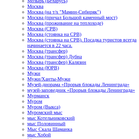
Мозырь (Беларусь)
Москва
Москва (на т/х "Мамин-Сибиряк")
Москва (причал Большой каменный мост)
Москва (проживание на теплоходе)
Москва (СРВ)
Москва (стоянка на СРВ)
Москва (стоянка на СРВ). Посадка туристов всегда
начинается в 22 часа.
Москва (трансфер)
Москва (трансфер) Дубна
Москва (трансфер) Калязин
Москва (ЮРВ)
Мужи
Мужи/Ханты-Мужи
Музей-диорама «Прорыв блокады Ленинграда»
музей-заповедник «Прорыв блокады Ленинграда»
Мурманск
Муром
Муром (Выкса)
Муромский мыс
мыс Котельниковский
мыс Половинный
Мыс Скала Шаманка
мыс Хобой