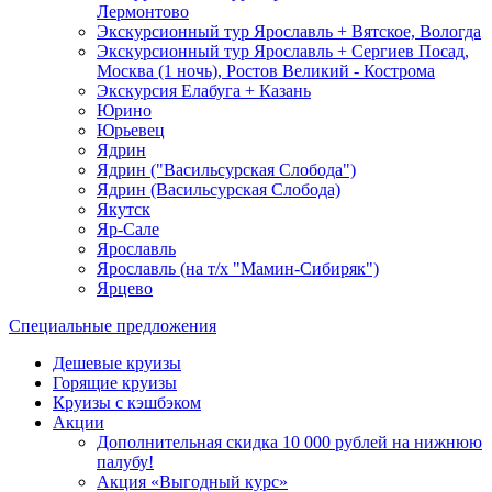
Лермонтово
Экскурсионный тур Ярославль + Вятское, Вологда
Экскурсионный тур Ярославль + Сергиев Посад,
Москва (1 ночь), Ростов Великий - Кострома
Экскурсия Елабуга + Казань
Юрино
Юрьевец
Ядрин
Ядрин ("Васильсурская Слобода")
Ядрин (Васильсурская Слобода)
Якутск
Яр-Сале
Ярославль
Ярославль (на т/х "Мамин-Сибиряк")
Ярцево
Специальные предложения
Дешевые круизы
Горящие круизы
Круизы с кэшбэком
Акции
Дополнительная скидка 10 000 рублей на нижнюю
палубу!
Акция «Выгодный курс»