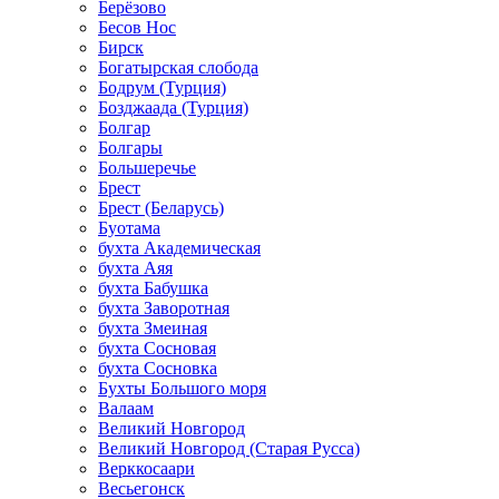
Берёзово
Бесов Нос
Бирск
Богатырская слобода
Бодрум (Турция)
Бозджаада (Турция)
Болгар
Болгары
Большеречье
Брест
Брест (Беларусь)
Буотама
бухта Академическая
бухта Аяя
бухта Бабушка
бухта Заворотная
бухта Змеиная
бухта Сосновая
бухта Сосновка
Бухты Большого моря
Валаам
Великий Новгород
Великий Новгород (Старая Русса)
Верккосаари
Весьегонск