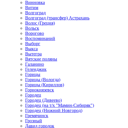
Винновка
Витим
Волгоград
Волгоград (трансфер) Астрахань
Волос (Греция)
Вольск
Ворогово
Воспоминаний
Выборг
Выкса
Вытегра
Вятские поляны
Галанино
Геленджик
Горицы
Горицы (Вологда)
Горицы (Кириллов)
Горнокнязевск
Городец
Городец (Дивеево)
Городец (на т/х "Мамин-Сибиряк")
Городец (Нижний Новгород)
Гремячинск
Грозный
Давид городок