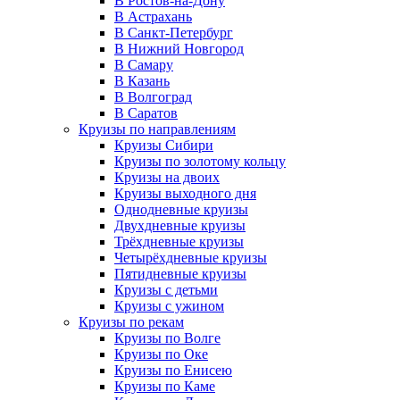
В Ростов-на-Дону
В Астрахань
В Санкт-Петербург
В Нижний Новгород
В Самару
В Казань
В Волгоград
В Саратов
Круизы по направлениям
Круизы Сибири
Круизы по золотому кольцу
Круизы на двоих
Круизы выходного дня
Однодневные круизы
Двухдневные круизы
Трёхдневные круизы
Четырёхдневные круизы
Пятидневные круизы
Круизы с детьми
Круизы с ужином
Круизы по рекам
Круизы по Волге
Круизы по Оке
Круизы по Енисею
Круизы по Каме