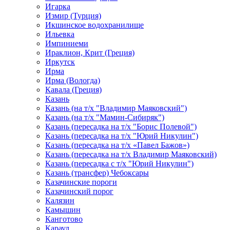
Игарка
Измир (Турция)
Икшинское водохранилище
Ильевка
Импиниеми
Ираклион, Крит (Греция)
Иркутск
Ирма
Ирма (Вологда)
Кавала (Греция)
Казань
Казань (на т/х "Владимир Маяковский")
Казань (на т/х "Мамин-Сибиряк")
Казань (пересадка на т/х "Борис Полевой")
Казань (пересадка на т/х "Юрий Никулин")
Казань (пересадка на т/х «Павел Бажов»)
Казань (пересадка на т/х Владимир Маяковский)
Казань (пересадка с т/х "Юрий Никулин")
Казань (трансфер) Чебоксары
Казачинские пороги
Казачинский порог
Калязин
Камышин
Канготово
Караул