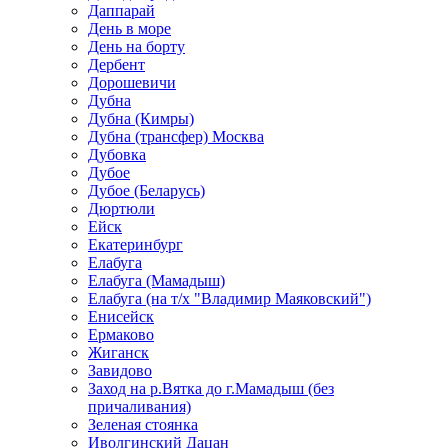
Даппарай
День в море
День на борту
Дербент
Дорошевичи
Дубна
Дубна (Кимры)
Дубна (трансфер) Москва
Дубовка
Дубое
Дубое (Беларусь)
Дюртюли
Ейск
Екатеринбург
Елабуга
Елабуга (Мамадыш)
Елабуга (на т/х "Владимир Маяковский")
Енисейск
Ермаково
Жиганск
Завидово
Заход на р.Вятка до г.Мамадыш (без
причаливания)
Зеленая стоянка
Иволгинский Дацан