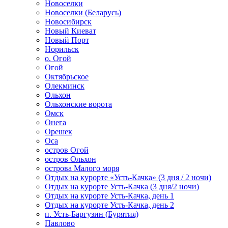
Новоселки
Новоселки (Беларусь)
Новосибирск
Новый Киеват
Новый Порт
Норильск
о. Огой
Огой
Октябрьское
Олекминск
Ольхон
Ольхонские ворота
Омск
Онега
Орешек
Оса
остров Огой
остров Ольхон
острова Малого моря
Отдых на курорте «Усть-Качка» (3 дня / 2 ночи)
Отдых на курорте Усть-Качка (3 дня/2 ночи)
Отдых на курорте Усть-Качка, день 1
Отдых на курорте Усть-Качка, день 2
п. Усть-Баргузин (Бурятия)
Павлово