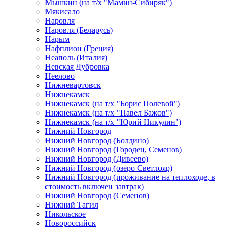
Мышкин (на т/х "Мамин-Сибиряк")
Мякисало
Наровля
Наровля (Беларусь)
Нарым
Нафплион (Греция)
Неаполь (Италия)
Невская Дубровка
Неелово
Нижневартовск
Нижнекамск
Нижнекамск (на т/х "Борис Полевой")
Нижнекамск (на т/х "Павел Бажов")
Нижнекамск (на т/х "Юрий Никулин")
Нижний Новгород
Нижний Новгород (Болдино)
Нижний Новгород (Городец, Семенов)
Нижний Новгород (Дивеево)
Нижний Новгород (озеро Светлояр)
Нижний Новгород (проживание на теплоходе, в
стоимость включен завтрак)
Нижний Новгород (Семенов)
Нижний Тагил
Никольское
Новороссийск