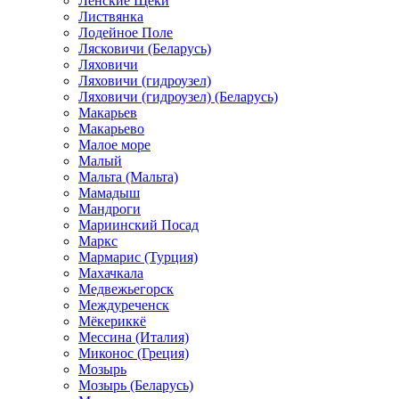
Ленские Щеки
Листвянка
Лодейное Поле
Лясковичи (Беларусь)
Ляховичи
Ляховичи (гидроузел)
Ляховичи (гидроузел) (Беларусь)
Макарьев
Макарьево
Малое море
Малый
Мальта (Мальта)
Мамадыш
Мандроги
Мариинский Посад
Маркс
Мармарис (Турция)
Махачкала
Медвежьегорск
Междуреченск
Мёкериккё
Мессина (Италия)
Миконос (Греция)
Мозырь
Мозырь (Беларусь)