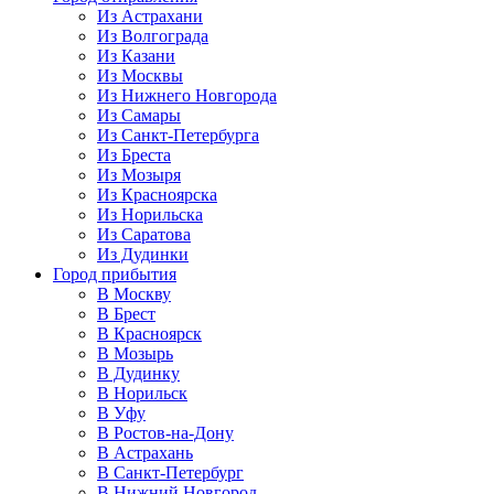
Из Астрахани
Из Волгограда
Из Казани
Из Москвы
Из Нижнего Новгорода
Из Самары
Из Санкт-Петербурга
Из Бреста
Из Мозыря
Из Красноярска
Из Норильска
Из Саратова
Из Дудинки
Город прибытия
В Москву
В Брест
В Красноярск
В Мозырь
В Дудинку
В Норильск
В Уфу
В Ростов-на-Дону
В Астрахань
В Санкт-Петербург
В Нижний Новгород