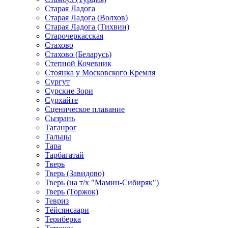
Старая Ладога
Старая Ладога (Волхов)
Старая Ладога (Тихвин)
Старочеркасская
Стахово
Стахово (Беларусь)
Степной Кочевник
Стоянка у Московского Кремля
Сургут
Сурские Зори
Сурхайте
Сценическое плавание
Сызрань
Таганрог
Тальцы
Тара
Тарбагатай
Тверь
Тверь (Завидово)
Тверь (на т/х "Мамин-Сибиряк")
Тверь (Торжок)
Тевриз
Тёйсянсаари
Териберка