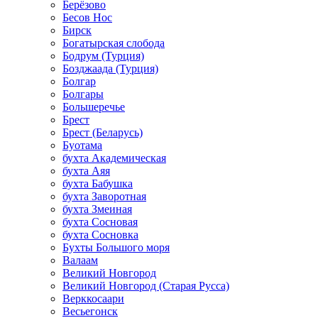
Берёзово
Бесов Нос
Бирск
Богатырская слобода
Бодрум (Турция)
Бозджаада (Турция)
Болгар
Болгары
Большеречье
Брест
Брест (Беларусь)
Буотама
бухта Академическая
бухта Аяя
бухта Бабушка
бухта Заворотная
бухта Змеиная
бухта Сосновая
бухта Сосновка
Бухты Большого моря
Валаам
Великий Новгород
Великий Новгород (Старая Русса)
Верккосаари
Весьегонск