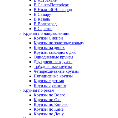
В Астрахань
В Санкт-Петербург
В Нижний Новгород
В Самару
В Казань
В Волгоград
В Саратов
Круизы по направлениям
Круизы Сибири
Круизы по золотому кольцу
Круизы на двоих
Круизы выходного дня
Однодневные круизы
Двухдневные круизы
Трёхдневные круизы
Четырёхдневные круизы
Пятидневные круизы
Круизы с детьми
Круизы с ужином
Круизы по рекам
Круизы по Волге
Круизы по Оке
Круизы по Енисею
Круизы по Каме
Круизы по Дону