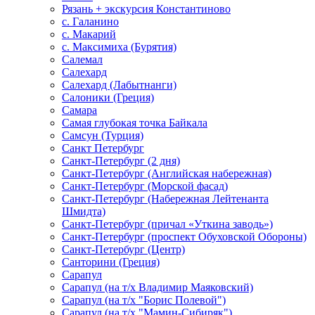
Рязань + экскурсия Константиново
с. Галанино
с. Макарий
с. Максимиха (Бурятия)
Салемал
Салехард
Салехард (Лабытнанги)
Салоники (Греция)
Самара
Самая глубокая точка Байкала
Самсун (Турция)
Санкт Петербург
Санкт-Петербург (2 дня)
Санкт-Петербург (Английская набережная)
Санкт-Петербург (Морской фасад)
Санкт-Петербург (Набережная Лейтенанта
Шмидта)
Санкт-Петербург (причал «Уткина заводь»)
Санкт-Петербург (проспект Обуховской Обороны)
Санкт-Петербург (Центр)
Санторини (Греция)
Сарапул
Сарапул (на т/х Владимир Маяковский)
Сарапул (на т/х "Борис Полевой")
Сарапул (на т/х "Мамин-Сибиряк")