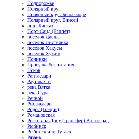
Подпорожье
Полярный круг
Полярный круг. Белое море
Полярный круг. Енисей
порт Кавказ
Порт-Саид (Египет)
поселок Давша
поселок Листвянка
поселок Хакусы
поселок Хужир
Починки
Прогулка без питания
Псков
Рантасаари
Рауталахти
река Вятка
река Сура
Речной
Ристисаари
Родос (Греция)
Романовская
Ростов-на-Дону (трансфер) Волгоград
Рыбинск
Рыбинск или Тутаев
Рязань