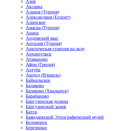
Азов
Аксарка
Аланья (Турция)
Александрия (Египет)
Алинское
Амасра (Турция)
Анапа
Андомский мыс
Анталия (Турция)
Арктическая станция на льду
Архангельск
Атаманово
Афон (Греция)
Ахтуба
Ашдод (Израиль)
Байкальское
Балаково
Балаково (Хвалынск)
Барабаново
Баргузинская долина
Баргузинский залив
Бахта
Баяндаевский Этнографический музей
Беломорск
Березники