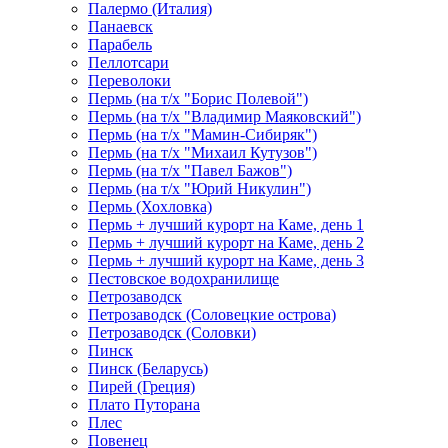
Палермо (Италия)
Панаевск
Парабель
Пеллотсари
Переволоки
Пермь (на т/х "Борис Полевой")
Пермь (на т/х "Владимир Маяковский")
Пермь (на т/х "Мамин-Сибиряк")
Пермь (на т/х "Михаил Кутузов")
Пермь (на т/х "Павел Бажов")
Пермь (на т/х "Юрий Никулин")
Пермь (Хохловка)
Пермь + лучший курорт на Каме, день 1
Пермь + лучший курорт на Каме, день 2
Пермь + лучший курорт на Каме, день 3
Пестовское водохранилище
Петрозаводск
Петрозаводск (Соловецкие острова)
Петрозаводск (Соловки)
Пинск
Пинск (Беларусь)
Пирей (Греция)
Плато Путорана
Плес
Повенец