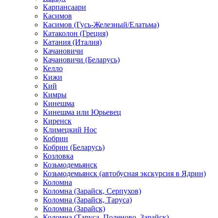
Карпансаари
Касимов
Касимов (Гусь-Железный/Елатьма)
Катаколон (Греция)
Катания (Италия)
Качановичи
Качановичи (Беларусь)
Келло
Кижи
Кий
Кимры
Кинешма
Кинешма или Юрьевец
Киренск
Климецкий Нос
Кобрин
Кобрин (Беларусь)
Козловка
Козьмодемьянск
Козьмодемьянск (автобусная экскурсия в Ядрин)
Коломна
Коломна (Зарайск, Серпухов)
Коломна (Зарайск, Таруса)
Коломна (Зарайск)
Коломна (Таруса, Поленово, Зарайск)