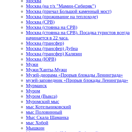
Москва
Москва (на т/х "Мамин-Сибиряк")
Москва (причал Большой каменный мост)
Москва (проживание на теплоходе)
Москва (СРВ)
Москва (стоянка на СРВ)
Москва (стоянка на СРВ). Посадка туристов всегда
начинается в 22 часа.
Москва (трансфер)
Москва (трансфер) Дубна
Москва (трансфер) Калязин
Москва (ЮРВ)
Мужи
Мужи/Ханты-Мужи
Музей-диорама «Прорыв блокады Ленинграда»
музей-заповедник «Прорыв блокады Ленинграда»
Мурманск
Муром
Муром (Выкса)
Муромский мыс
мыс Котельниковский
мыс Половинный
Мыс Скала Шаманка
мыс Хобой
Мышкин