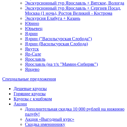
Экскурсионный тур Ярославль + Вятское, Вологда
Экскурсионный тур Ярославль + Сергиев Посад,
Москва (1 ночь), Ростов Великий - Кострома
Экскурсия Елабуга + Казань
Юрино
Юрьевец
Ядрин
Ядрин ("Васильсурская Слобода")
Ядрин (Васильсурская Слобода)
Якутск
Яр-Сале
Ярославль
Ярославль (на т/х "Мамин-Сибиряк")
Ярцево
Специальные предложения
Дешевые круизы
Горящие круизы
Круизы с кэшбэком
Акции
Дополнительная скидка 10 000 рублей на нижнюю
палубу!
Акция «Выгодный курс»
Скидка имениннику