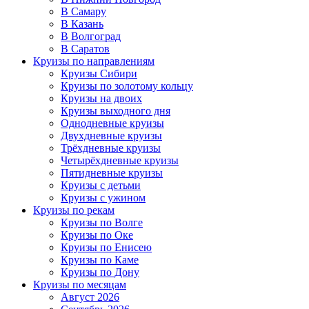
В Самару
В Казань
В Волгоград
В Саратов
Круизы по направлениям
Круизы Сибири
Круизы по золотому кольцу
Круизы на двоих
Круизы выходного дня
Однодневные круизы
Двухдневные круизы
Трёхдневные круизы
Четырёхдневные круизы
Пятидневные круизы
Круизы с детьми
Круизы с ужином
Круизы по рекам
Круизы по Волге
Круизы по Оке
Круизы по Енисею
Круизы по Каме
Круизы по Дону
Круизы по месяцам
Август 2026