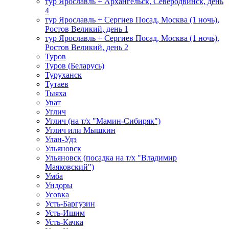
тур Ярославль + Архангельск, Северодвинск, день
4
тур Ярославль + Сергиев Посад, Москва (1 ночь),
Ростов Великий, день 1
тур Ярославль + Сергиев Посад, Москва (1 ночь),
Ростов Великий, день 2
Туров
Туров (Беларусь)
Туруханск
Тутаев
Тыяха
Уват
Углич
Углич (на т/х "Мамин-Сибиряк")
Углич или Мышкин
Улан-Удэ
Ульяновск
Ульяновск (посадка на т/х "Владимир
Маяковский")
Умба
Ундоры
Усовка
Усть-Баргузин
Усть-Ишим
Усть-Качка