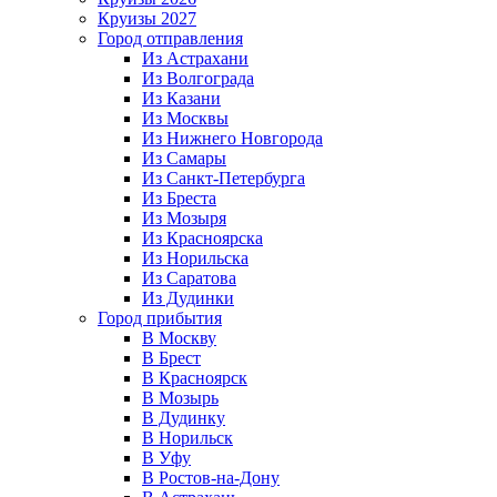
Круизы 2027
Город отправления
Из Астрахани
Из Волгограда
Из Казани
Из Москвы
Из Нижнего Новгорода
Из Самары
Из Санкт-Петербурга
Из Бреста
Из Мозыря
Из Красноярска
Из Норильска
Из Саратова
Из Дудинки
Город прибытия
В Москву
В Брест
В Красноярск
В Мозырь
В Дудинку
В Норильск
В Уфу
В Ростов-на-Дону