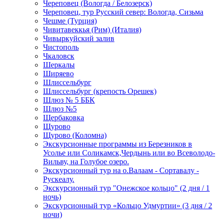
Череповец (Вологда / Белозерск)
Череповец, тур Русский север: Вологда, Сизьма
Чешме (Турция)
Чивитавеккья (Рим) (Италия)
Чивыркуйский залив
Чистополь
Чкаловск
Шеркалы
Ширяево
Шлиссельбург
Шлиссельбург (крепость Орешек)
Шлюз № 5 ББК
Шлюз №5
Щербаковка
Щурово
Щурово (Коломна)
Экскурсионные программы из Березников в
Усолье или Соликамск,Чердынь или во Всеволодо-
Вильву, на Голубое озеро.
Экскурсионный тур на о.Валаам - Сортавалу -
Рускеалу.
Экскурсионный тур "Онежское кольцо" (2 дня / 1
ночь)
Экскурсионный тур «Кольцо Удмуртии» (3 дня / 2
ночи)