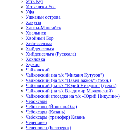
Усть-Кут
Устье реки Ура
Уфа
Ушканьи острова
Хакусы
Ханты-Мансийск
Хвалынск
Хвойный Бор
Хейнясенмаа
Хийденсельга
Хийденсельга (Рускеала)
Хохловка
Хужир
Чайковский
Чайковский (на т/х "Михаил Кутузов")
Чайковский (на т/х "Павел Бажов") (техн.)
Чайковский (на т/х "Юрий Никулин") (техн.)
Чайковский (на т/х Владимир Маяковский)
Чайковский (посадка на т/х «Юрий Никулин»)
Чебоксары
Чебоксары (Йошкар-Ола)
Чебоксары (Казань)
Чебоксары (трансфер) Казань
Череповец
Череповец (Белозерск)