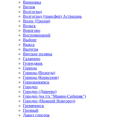
Винновка
Витим
Волгоград
Волгоград (трансфер) Астрахань
Волос (Греция)
Вольск
Ворогово
Воспоминаний
Выборг
Выкса
Вытегра
Вятские поляны
Галанино
Геленджик
Горицы
Горицы (Вологда)
Горицы (Кириллов)
Горнокнязевск
Городец
Городец (Дивеево)
Городец (на т/х "Мамин-Сибиряк")
Городец (Нижний Новгород)
Гремячинск
Грозный
Давид городок