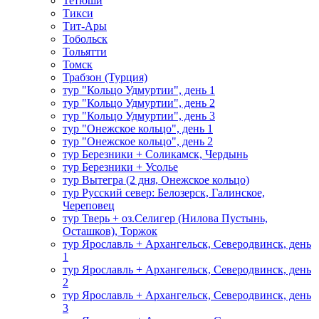
Тетюши
Тикси
Тит-Ары
Тобольск
Тольятти
Томск
Трабзон (Турция)
тур "Кольцо Удмуртии", день 1
тур "Кольцо Удмуртии", день 2
тур "Кольцо Удмуртии", день 3
тур "Онежское кольцо", день 1
тур "Онежское кольцо", день 2
тур Березники + Соликамск, Чердынь
тур Березники + Усолье
тур Вытегра (2 дня, Онежское кольцо)
тур Русский север: Белозерск, Галинское,
Череповец
тур Тверь + оз.Селигер (Нилова Пустынь,
Осташков), Торжок
тур Ярославль + Архангельск, Северодвинск, день
1
тур Ярославль + Архангельск, Северодвинск, день
2
тур Ярославль + Архангельск, Северодвинск, день
3