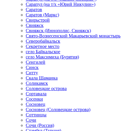
Сарапул (на т/х «Юрий Никулин»)
Саратов
Саратов (Маркс)
Свирьстрой
Свияжск
Свияжск (Иннополис, Свияжск)
Свято-Вознесенский Макарьевский монастырь
Северобайкальск
Секретное место
село Байкальское
село Максимиха (Бурятия)
Сенгилей
Синск
Ситту
Скала Шаманка
Соликамск
Соловецкие острова
Сортавала
Сосенки
Сосновец
Сосновец (Соловецкие острова)
Соттинцы
Сочи
Сочи (Россия)
Стамбул (Турция)