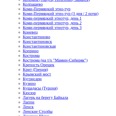
Колпашево
Коми-Пермяцкий этно-тур
Коми-Пермяцкий этно-тур (3 дня / 2 ночи)
Коми-пермяцкий этнотур, день 1
Коми-пермяцкий этнотур, день 2
Коми-пермяцкий этнотур, день 3
Коневец
Константиново
Константиновск
Константиновская
Коприно
Кострома
Кострома (на т/х "Мамин-Сибиряк")
Крепость Орешек
Крит (Греция)
Крымский мост
Кугрисари
Кузино
Кушадасы (Турция)
Кюсюр
Лагерь на берегу Байкала
Лаппи
Ленск
Ленские Столбы