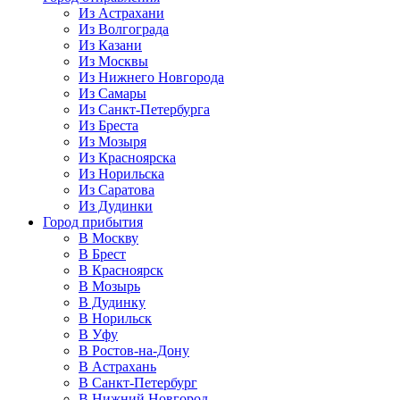
Из Астрахани
Из Волгограда
Из Казани
Из Москвы
Из Нижнего Новгорода
Из Самары
Из Санкт-Петербурга
Из Бреста
Из Мозыря
Из Красноярска
Из Норильска
Из Саратова
Из Дудинки
Город прибытия
В Москву
В Брест
В Красноярск
В Мозырь
В Дудинку
В Норильск
В Уфу
В Ростов-на-Дону
В Астрахань
В Санкт-Петербург
В Нижний Новгород