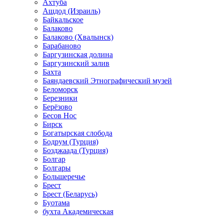
Ахтуба
Ашдод (Израиль)
Байкальское
Балаково
Балаково (Хвалынск)
Барабаново
Баргузинская долина
Баргузинский залив
Бахта
Баяндаевский Этнографический музей
Беломорск
Березники
Берёзово
Бесов Нос
Бирск
Богатырская слобода
Бодрум (Турция)
Бозджаада (Турция)
Болгар
Болгары
Большеречье
Брест
Брест (Беларусь)
Буотама
бухта Академическая