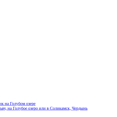
ик на Голубом озере
ву, на Голубое озеро или в Соликамск, Чердынь