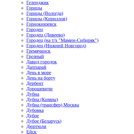
Геленджик
Горицы
Горицы (Вологда)
Горицы (Кириллов)
Горнокнязевск
Городец
Городец (Дивеево)
Городец (на т/х "Мамин-Сибиряк")
Городец (Нижний Новгород)
Гремячинск
Грозный
Давид городок
Даппарай
День в море
День на борту
Дербент
Дорошевичи
Дубна
Дубна (Кимры)
Дубна (трансфер) Москва
Дубовка
Дубое
Дубое (Беларусь)
Дюртюли
Ейск