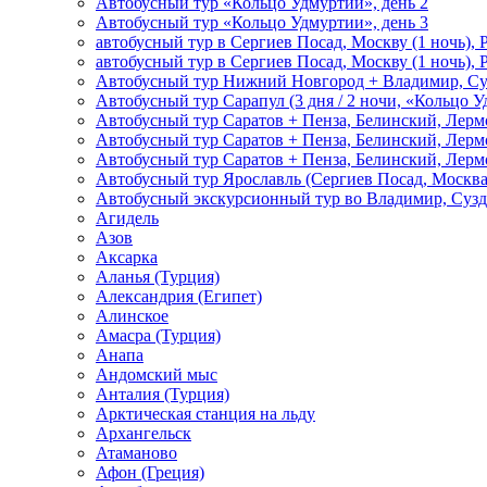
Автобусный тур «Кольцо Удмуртии», день 2
Автобусный тур «Кольцо Удмуртии», день 3
автобусный тур в Сергиев Посад, Москву (1 ночь), 
автобусный тур в Сергиев Посад, Москву (1 ночь), 
Автобусный тур Нижний Новгород + Владимир, Су
Автобусный тур Сарапул (3 дня / 2 ночи, «Кольцо 
Автобусный тур Саратов + Пенза, Белинский, Лермо
Автобусный тур Саратов + Пенза, Белинский, Лермо
Автобусный тур Саратов + Пенза, Белинский, Лермо
Автобусный тур Ярославль (Сергиев Посад, Москва 
Автобусный экскурсионный тур во Владимир, Сузд
Агидель
Азов
Аксарка
Аланья (Турция)
Александрия (Египет)
Алинское
Амасра (Турция)
Анапа
Андомский мыс
Анталия (Турция)
Арктическая станция на льду
Архангельск
Атаманово
Афон (Греция)