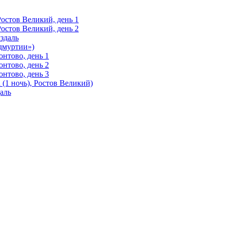
Ростов Великий, день 1
Ростов Великий, день 2
здаль
Удмуртии»)
нтово, день 1
нтово, день 2
нтово, день 3
(1 ночь), Ростов Великий)
аль