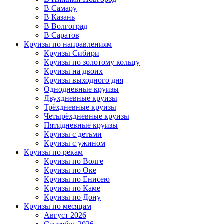
В Самару
В Казань
В Волгоград
В Саратов
Круизы по направлениям
Круизы Сибири
Круизы по золотому кольцу
Круизы на двоих
Круизы выходного дня
Однодневные круизы
Двухдневные круизы
Трёхдневные круизы
Четырёхдневные круизы
Пятидневные круизы
Круизы с детьми
Круизы с ужином
Круизы по рекам
Круизы по Волге
Круизы по Оке
Круизы по Енисею
Круизы по Каме
Круизы по Дону
Круизы по месяцам
Август 2026