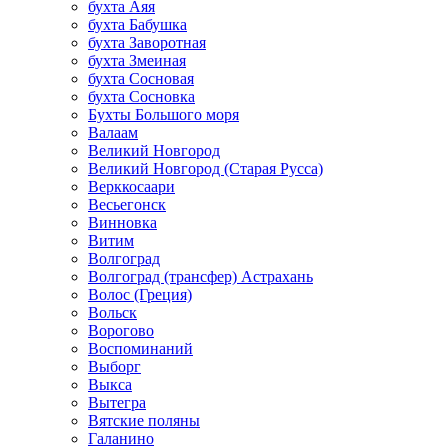
бухта Аяя
бухта Бабушка
бухта Заворотная
бухта Змеиная
бухта Сосновая
бухта Сосновка
Бухты Большого моря
Валаам
Великий Новгород
Великий Новгород (Старая Русса)
Верккосаари
Весьегонск
Винновка
Витим
Волгоград
Волгоград (трансфер) Астрахань
Волос (Греция)
Вольск
Ворогово
Воспоминаний
Выборг
Выкса
Вытегра
Вятские поляны
Галанино