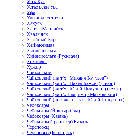
Усть-Кут
Устье реки Ура
Уфа
Ушканьи острова
Хакусы
Ханты-Мансийск
Хвалынск
Хвойный Бор
Хейнясенмаа
Хийденсельга
Хийденсельга (Рускеала)
Хохловка
Хужир
Чайковский
Чайковский (на т/х "Михаил Кутузов")
Чайковский (на т/х "Павел Бажов") (техн.)
Чайковский (на т/х "Юрий Никулин") (техн.)
Чайковский (на т/х Владимир Маяковский)
Чайковский (посадка на т/х «Юрий Никулин»)
Чебоксары
Чебоксары (Йошкар-Ола)
Чебоксары (Казань)
Чебоксары (трансфер) Казань
Череповец
Череповец (Белозерск)