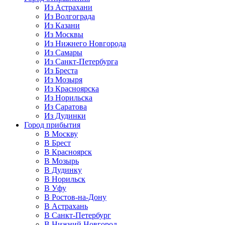
Из Астрахани
Из Волгограда
Из Казани
Из Москвы
Из Нижнего Новгорода
Из Самары
Из Санкт-Петербурга
Из Бреста
Из Мозыря
Из Красноярска
Из Норильска
Из Саратова
Из Дудинки
Город прибытия
В Москву
В Брест
В Красноярск
В Мозырь
В Дудинку
В Норильск
В Уфу
В Ростов-на-Дону
В Астрахань
В Санкт-Петербург
В Нижний Новгород