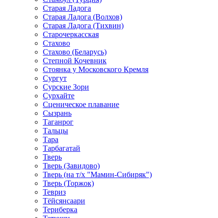
Старая Ладога
Старая Ладога (Волхов)
Старая Ладога (Тихвин)
Старочеркасская
Стахово
Стахово (Беларусь)
Степной Кочевник
Стоянка у Московского Кремля
Сургут
Сурские Зори
Сурхайте
Сценическое плавание
Сызрань
Таганрог
Тальцы
Тара
Тарбагатай
Тверь
Тверь (Завидово)
Тверь (на т/х "Мамин-Сибиряк")
Тверь (Торжок)
Тевриз
Тёйсянсаари
Териберка