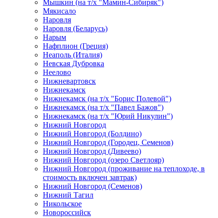
Мышкин (на т/х "Мамин-Сибиряк")
Мякисало
Наровля
Наровля (Беларусь)
Нарым
Нафплион (Греция)
Неаполь (Италия)
Невская Дубровка
Неелово
Нижневартовск
Нижнекамск
Нижнекамск (на т/х "Борис Полевой")
Нижнекамск (на т/х "Павел Бажов")
Нижнекамск (на т/х "Юрий Никулин")
Нижний Новгород
Нижний Новгород (Болдино)
Нижний Новгород (Городец, Семенов)
Нижний Новгород (Дивеево)
Нижний Новгород (озеро Светлояр)
Нижний Новгород (проживание на теплоходе, в
стоимость включен завтрак)
Нижний Новгород (Семенов)
Нижний Тагил
Никольское
Новороссийск