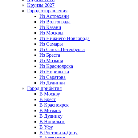
Круизы 2027
Город отправления
Из Астрахани
Из Волгограда
Из Казани
Из Москвы
Из Нижнего Новгорода
Из Самары
Из Санкт-Петербурга
Из Бреста
Из Мозыря
Из Красноярска
Из Норильска
Из Саратова
Из Дудинки
Город прибытия
В Москву
В Брест
В Красноярск
В Мозырь
В Дудинку
В Норильск
В Уфу
В Ростов-на-Дону