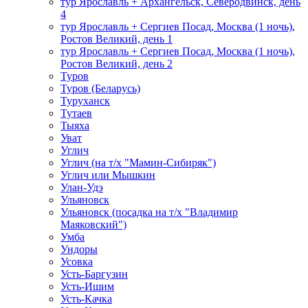
тур Ярославль + Архангельск, Северодвинск, день
4
тур Ярославль + Сергиев Посад, Москва (1 ночь),
Ростов Великий, день 1
тур Ярославль + Сергиев Посад, Москва (1 ночь),
Ростов Великий, день 2
Туров
Туров (Беларусь)
Туруханск
Тутаев
Тыяха
Уват
Углич
Углич (на т/х "Мамин-Сибиряк")
Углич или Мышкин
Улан-Удэ
Ульяновск
Ульяновск (посадка на т/х "Владимир
Маяковский")
Умба
Ундоры
Усовка
Усть-Баргузин
Усть-Ишим
Усть-Качка