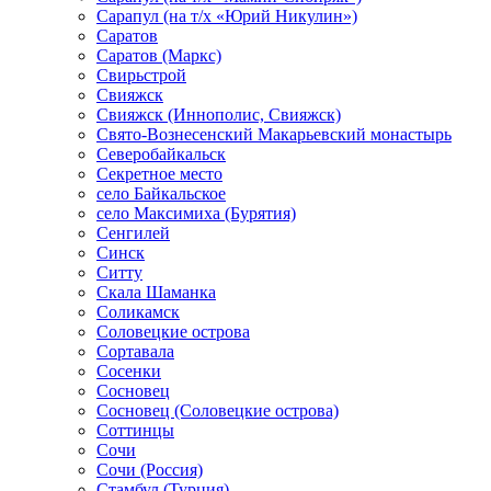
Сарапул (на т/х «Юрий Никулин»)
Саратов
Саратов (Маркс)
Свирьстрой
Свияжск
Свияжск (Иннополис, Свияжск)
Свято-Вознесенский Макарьевский монастырь
Северобайкальск
Секретное место
село Байкальское
село Максимиха (Бурятия)
Сенгилей
Синск
Ситту
Скала Шаманка
Соликамск
Соловецкие острова
Сортавала
Сосенки
Сосновец
Сосновец (Соловецкие острова)
Соттинцы
Сочи
Сочи (Россия)
Стамбул (Турция)