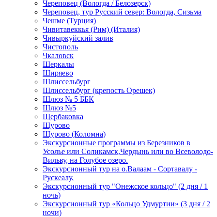
Череповец (Вологда / Белозерск)
Череповец, тур Русский север: Вологда, Сизьма
Чешме (Турция)
Чивитавеккья (Рим) (Италия)
Чивыркуйский залив
Чистополь
Чкаловск
Шеркалы
Ширяево
Шлиссельбург
Шлиссельбург (крепость Орешек)
Шлюз № 5 ББК
Шлюз №5
Щербаковка
Щурово
Щурово (Коломна)
Экскурсионные программы из Березников в
Усолье или Соликамск,Чердынь или во Всеволодо-
Вильву, на Голубое озеро.
Экскурсионный тур на о.Валаам - Сортавалу -
Рускеалу.
Экскурсионный тур "Онежское кольцо" (2 дня / 1
ночь)
Экскурсионный тур «Кольцо Удмуртии» (3 дня / 2
ночи)