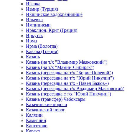
Игарка
Измир (Турция)
Икшинское водохранилище
Ильевка
Импиниеми
Ираклион, Крит (Греция)
Иркутск
Ирма
Ирма (Вологда)
Кавала (Греция)
Казань
Казань (на т/х "Владимир Маяковский")
Казань (на т/х "Мамин-Сибиряк")
Казань (пересадка на т/х "Борис Полевой")
Казань (пересадка на т/х "Юрий Никулин")
Казань (пересадка на т/х «Павел Бажов»)
Казань (пересадка на т/х Владимир Маяковский)
Казань (пересадка с т/х "Юрий Никулин")
Казань (трансфер) Чебоксары
Казачинские пороги
Казачинский порог
Калязин
Камышин
Канготово
Караул