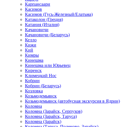
Карпансаари
Касимов
Касимов (Гусь-Железный/Елатьма)
Катаколон (Греция)
Катания (Италия)
Качановичи
Качановичи (Беларусь)
Келло
Кижи
Кий
Кимры
Кинешма
Кинешма или Юрьевец
Киренск
Климецкий Нос
Кобрин
Кобрин (Беларусь)
Козловка
Козьмодемьянск
Козьмодемьянск (автобусная экскурсия в Ядрин)
Коломна
Коломна (Зарайск, Серпухов)
Коломна (Зарайск, Таруса)
Коломна (Зарайск)
Коломна (Таруса, Поленово, Зарайск)