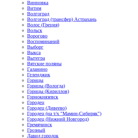
Винновка
Витим
Волгоград
Волгоград (трансфер) Астрахань
Волос (Греция)
Вольск
Ворогово
Воспоминаний
Выборг
Выкса
Вытегра
Вятские поляны
Галанино
Геленджик
Горицы
Горицы (Вологда)
Горицы (Кириллов)
Горнокнязевск
Городец
Городец (Дивеево)
Городец (на т/х "Мамин-Сибиряк")
Городец (Нижний Новгород)
Гремячинск
Грозный
Давид городок