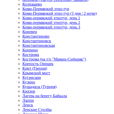
Колпашево
Коми-Пермяцкий этно-тур
Коми-Пермяцкий этно-тур (3 дня / 2 ночи)
Коми-пермяцкий этнотур, день 1
Коми-пермяцкий этнотур, день 2
Коми-пермяцкий этнотур, день 3
Коневец
Константиново
Константиновск
Константиновская
Коприно
Кострома
Кострома (на т/х "Мамин-Сибиряк")
Крепость Орешек
Крит (Греция)
Крымский мост
Кугрисари
Кузино
Кушадасы (Турция)
Кюсюр
Лагерь на берегу Байкала
Лаппи
Ленск
Ленские Столбы