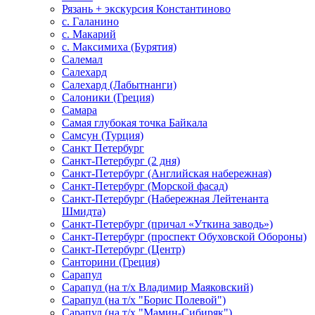
Рязань + экскурсия Константиново
с. Галанино
с. Макарий
с. Максимиха (Бурятия)
Салемал
Салехард
Салехард (Лабытнанги)
Салоники (Греция)
Самара
Самая глубокая точка Байкала
Самсун (Турция)
Санкт Петербург
Санкт-Петербург (2 дня)
Санкт-Петербург (Английская набережная)
Санкт-Петербург (Морской фасад)
Санкт-Петербург (Набережная Лейтенанта
Шмидта)
Санкт-Петербург (причал «Уткина заводь»)
Санкт-Петербург (проспект Обуховской Обороны)
Санкт-Петербург (Центр)
Санторини (Греция)
Сарапул
Сарапул (на т/х Владимир Маяковский)
Сарапул (на т/х "Борис Полевой")
Сарапул (на т/х "Мамин-Сибиряк")