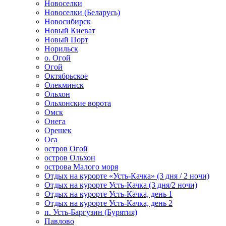
Новоселки
Новоселки (Беларусь)
Новосибирск
Новый Киеват
Новый Порт
Норильск
о. Огой
Огой
Октябрьское
Олекминск
Ольхон
Ольхонские ворота
Омск
Онега
Орешек
Оса
остров Огой
остров Ольхон
острова Малого моря
Отдых на курорте «Усть-Качка» (3 дня / 2 ночи)
Отдых на курорте Усть-Качка (3 дня/2 ночи)
Отдых на курорте Усть-Качка, день 1
Отдых на курорте Усть-Качка, день 2
п. Усть-Баргузин (Бурятия)
Павлово