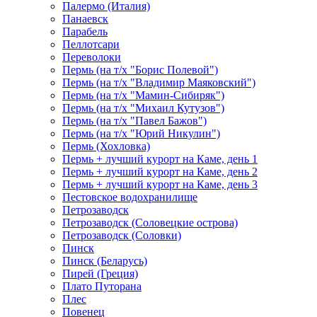
Палермо (Италия)
Панаевск
Парабель
Пеллотсари
Переволоки
Пермь (на т/х "Борис Полевой")
Пермь (на т/х "Владимир Маяковский")
Пермь (на т/х "Мамин-Сибиряк")
Пермь (на т/х "Михаил Кутузов")
Пермь (на т/х "Павел Бажов")
Пермь (на т/х "Юрий Никулин")
Пермь (Хохловка)
Пермь + лучший курорт на Каме, день 1
Пермь + лучший курорт на Каме, день 2
Пермь + лучший курорт на Каме, день 3
Пестовское водохранилище
Петрозаводск
Петрозаводск (Соловецкие острова)
Петрозаводск (Соловки)
Пинск
Пинск (Беларусь)
Пирей (Греция)
Плато Путорана
Плес
Повенец