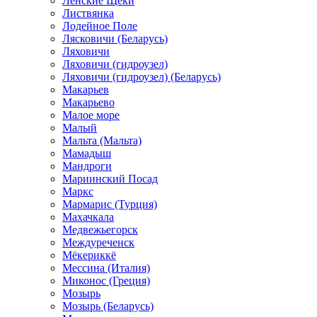
Ленские Щеки
Листвянка
Лодейное Поле
Лясковичи (Беларусь)
Ляховичи
Ляховичи (гидроузел)
Ляховичи (гидроузел) (Беларусь)
Макарьев
Макарьево
Малое море
Малый
Мальта (Мальта)
Мамадыш
Мандроги
Мариинский Посад
Маркс
Мармарис (Турция)
Махачкала
Медвежьегорск
Междуреченск
Мёкериккё
Мессина (Италия)
Миконос (Греция)
Мозырь
Мозырь (Беларусь)