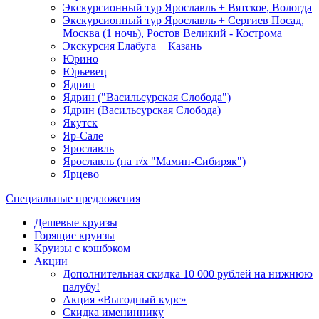
Экскурсионный тур Ярославль + Вятское, Вологда
Экскурсионный тур Ярославль + Сергиев Посад,
Москва (1 ночь), Ростов Великий - Кострома
Экскурсия Елабуга + Казань
Юрино
Юрьевец
Ядрин
Ядрин ("Васильсурская Слобода")
Ядрин (Васильсурская Слобода)
Якутск
Яр-Сале
Ярославль
Ярославль (на т/х "Мамин-Сибиряк")
Ярцево
Специальные предложения
Дешевые круизы
Горящие круизы
Круизы с кэшбэком
Акции
Дополнительная скидка 10 000 рублей на нижнюю
палубу!
Акция «Выгодный курс»
Скидка имениннику