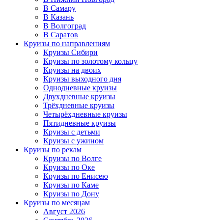
В Самару
В Казань
В Волгоград
В Саратов
Круизы по направлениям
Круизы Сибири
Круизы по золотому кольцу
Круизы на двоих
Круизы выходного дня
Однодневные круизы
Двухдневные круизы
Трёхдневные круизы
Четырёхдневные круизы
Пятидневные круизы
Круизы с детьми
Круизы с ужином
Круизы по рекам
Круизы по Волге
Круизы по Оке
Круизы по Енисею
Круизы по Каме
Круизы по Дону
Круизы по месяцам
Август 2026