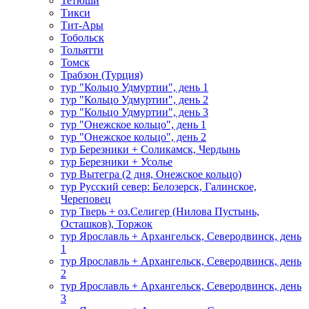
Тетюши
Тикси
Тит-Ары
Тобольск
Тольятти
Томск
Трабзон (Турция)
тур "Кольцо Удмуртии", день 1
тур "Кольцо Удмуртии", день 2
тур "Кольцо Удмуртии", день 3
тур "Онежское кольцо", день 1
тур "Онежское кольцо", день 2
тур Березники + Соликамск, Чердынь
тур Березники + Усолье
тур Вытегра (2 дня, Онежское кольцо)
тур Русский север: Белозерск, Галинское,
Череповец
тур Тверь + оз.Селигер (Нилова Пустынь,
Осташков), Торжок
тур Ярославль + Архангельск, Северодвинск, день
1
тур Ярославль + Архангельск, Северодвинск, день
2
тур Ярославль + Архангельск, Северодвинск, день
3