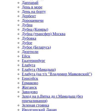
Даппарай
День в море
День на борту
Дербент
Дорошевичи
Дубна
Дубна (Кимры)
Дубна (трансфер) Москва
Дубовка
Дубое
Дубое (Беларусь)
Дюртюли
Ейск
Екатеринбург
Елабуга
Елабуга (Мамадыш)
Елабуга (на т/х "Владимир Маяковский")
Енисейск
Ермаково
Жиганск
Завидово
Заход на р.Вятка до г.Мамадыш (без
причаливания)
Зеленая стоянка
Иволгинский Дацан