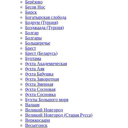
Берёзово
Бесов Нос
Бирск
Богатырская слобода
Бодрум (Турция)
Бозджаада (Турция)
Болгар
Болгары
Большеречье
Брест
Брест (Беларусь)
Буотама
бухта Академическая
бухта Аяя
бухта Бабушка
бухта Заворотная
бухта Змеиная
бухта Сосновая
бухта Сосновка
Бухты Большого моря
Валаам
Великий Новгород
Великий Новгород (Старая Русса)
Верккосаари
Весьегонск