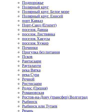
Подпорожье
Полярный круг
Полярный круг. Белое море
Полярный круг. Енисей
порт Кавказ
Порт-Саид (Египет)
поселок Давша
поселок Листвянка
поселок Хакусы
поселок Хужир
Починки
Прогулка без питания
Псков
Рантасаари
Рауталахти
река Вятка
река Сура
Речной
Ристисаари
Родос (Греция)
Романовская
Ростов-на-Дону (трансфер) Волгоград
Рыбинск
Рыбинск или Тутаев
Рязань