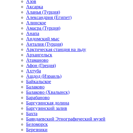
Азов
Аксарка
Аланья (Турция)
Александрия (Египет)
Алинское
Амасра (Турция)
Анапа
Андомский мыс
Анталия (Турция)
Арктическая станция на льду
Архангельск
Атаманово
Афон (Греция)
Ахтуба
Ашдод (Израиль)
Байкальское
Балаково
Балаково (Хвалынск)
Барабаново
Баргузинская долина
Баргузинский залив
Бахта
Баяндаевский Этнографический музей
Беломорск
Березники