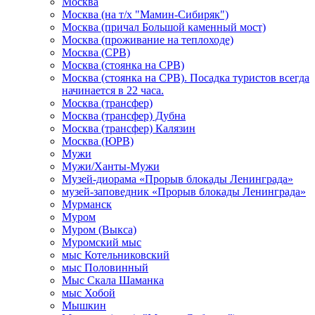
Москва
Москва (на т/х "Мамин-Сибиряк")
Москва (причал Большой каменный мост)
Москва (проживание на теплоходе)
Москва (СРВ)
Москва (стоянка на СРВ)
Москва (стоянка на СРВ). Посадка туристов всегда
начинается в 22 часа.
Москва (трансфер)
Москва (трансфер) Дубна
Москва (трансфер) Калязин
Москва (ЮРВ)
Мужи
Мужи/Ханты-Мужи
Музей-диорама «Прорыв блокады Ленинграда»
музей-заповедник «Прорыв блокады Ленинграда»
Мурманск
Муром
Муром (Выкса)
Муромский мыс
мыс Котельниковский
мыс Половинный
Мыс Скала Шаманка
мыс Хобой
Мышкин