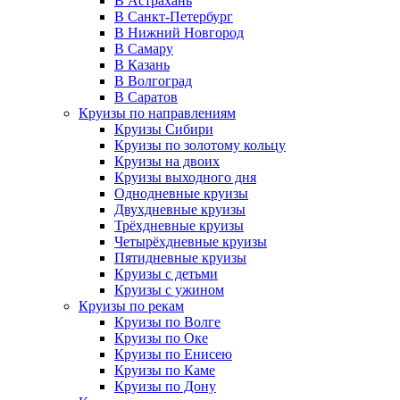
В Астрахань
В Санкт-Петербург
В Нижний Новгород
В Самару
В Казань
В Волгоград
В Саратов
Круизы по направлениям
Круизы Сибири
Круизы по золотому кольцу
Круизы на двоих
Круизы выходного дня
Однодневные круизы
Двухдневные круизы
Трёхдневные круизы
Четырёхдневные круизы
Пятидневные круизы
Круизы с детьми
Круизы с ужином
Круизы по рекам
Круизы по Волге
Круизы по Оке
Круизы по Енисею
Круизы по Каме
Круизы по Дону