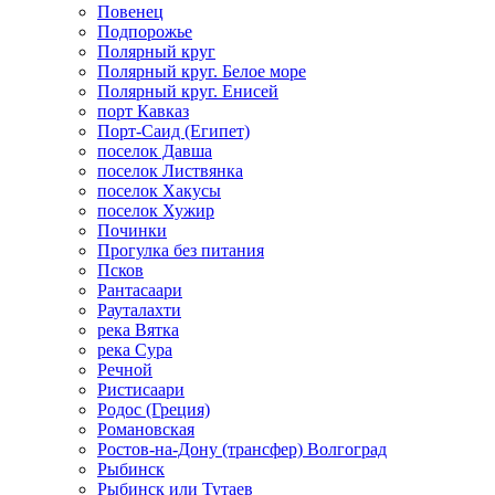
Повенец
Подпорожье
Полярный круг
Полярный круг. Белое море
Полярный круг. Енисей
порт Кавказ
Порт-Саид (Египет)
поселок Давша
поселок Листвянка
поселок Хакусы
поселок Хужир
Починки
Прогулка без питания
Псков
Рантасаари
Рауталахти
река Вятка
река Сура
Речной
Ристисаари
Родос (Греция)
Романовская
Ростов-на-Дону (трансфер) Волгоград
Рыбинск
Рыбинск или Тутаев