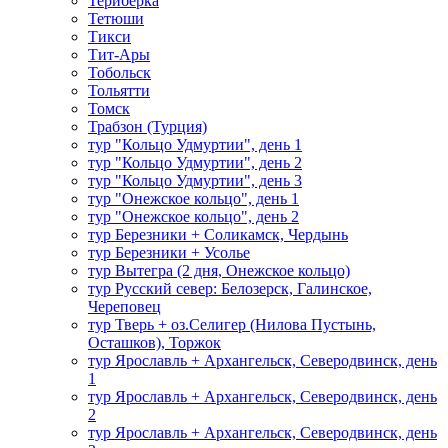
Териберка
Тетюши
Тикси
Тит-Ары
Тобольск
Тольятти
Томск
Трабзон (Турция)
тур "Кольцо Удмуртии", день 1
тур "Кольцо Удмуртии", день 2
тур "Кольцо Удмуртии", день 3
тур "Онежское кольцо", день 1
тур "Онежское кольцо", день 2
тур Березники + Соликамск, Чердынь
тур Березники + Усолье
тур Вытегра (2 дня, Онежское кольцо)
тур Русский север: Белозерск, Галинское,
Череповец
тур Тверь + оз.Селигер (Нилова Пустынь,
Осташков), Торжок
тур Ярославль + Архангельск, Северодвинск, день
1
тур Ярославль + Архангельск, Северодвинск, день
2
тур Ярославль + Архангельск, Северодвинск, день