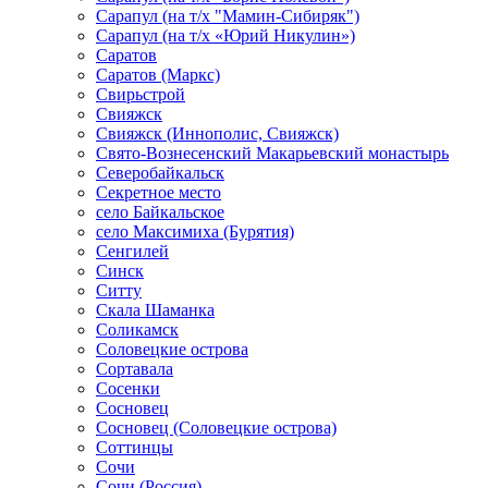
Сарапул (на т/х "Мамин-Сибиряк")
Сарапул (на т/х «Юрий Никулин»)
Саратов
Саратов (Маркс)
Свирьстрой
Свияжск
Свияжск (Иннополис, Свияжск)
Свято-Вознесенский Макарьевский монастырь
Северобайкальск
Секретное место
село Байкальское
село Максимиха (Бурятия)
Сенгилей
Синск
Ситту
Скала Шаманка
Соликамск
Соловецкие острова
Сортавала
Сосенки
Сосновец
Сосновец (Соловецкие острова)
Соттинцы
Сочи
Сочи (Россия)