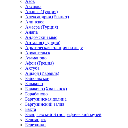
Азов
Аксарка
Аланья (Турция)
Александрия (Египет)
Алинское
Амасра (Турция)
Анапа
Андомский мыс
Анталия (Турция)
Арктическая станция на льду
Архангельск
Атаманово
Афон (Греция)
Ахтуба
Ашдод (Израиль)
Байкальское
Балаково
Балаково (Хвалынск)
Барабаново
Баргузинская долина
Баргузинский залив
Бахта
Баяндаевский Этнографический музей
Беломорск
Березники