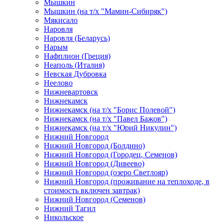
Мышкин
Мышкин (на т/х "Мамин-Сибиряк")
Мякисало
Наровля
Наровля (Беларусь)
Нарым
Нафплион (Греция)
Неаполь (Италия)
Невская Дубровка
Неелово
Нижневартовск
Нижнекамск
Нижнекамск (на т/х "Борис Полевой")
Нижнекамск (на т/х "Павел Бажов")
Нижнекамск (на т/х "Юрий Никулин")
Нижний Новгород
Нижний Новгород (Болдино)
Нижний Новгород (Городец, Семенов)
Нижний Новгород (Дивеево)
Нижний Новгород (озеро Светлояр)
Нижний Новгород (проживание на теплоходе, в
стоимость включен завтрак)
Нижний Новгород (Семенов)
Нижний Тагил
Никольское