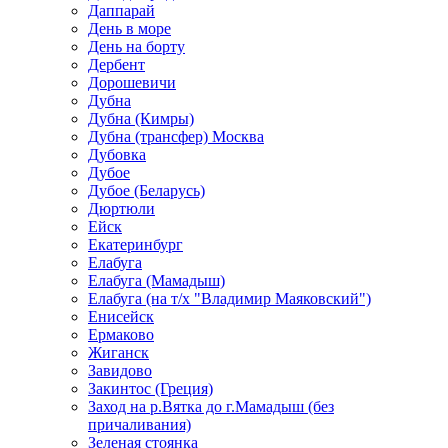
Даппарай
День в море
День на борту
Дербент
Дорошевичи
Дубна
Дубна (Кимры)
Дубна (трансфер) Москва
Дубовка
Дубое
Дубое (Беларусь)
Дюртюли
Ейск
Екатеринбург
Елабуга
Елабуга (Мамадыш)
Елабуга (на т/х "Владимир Маяковский")
Енисейск
Ермаково
Жиганск
Завидово
Закинтос (Греция)
Заход на р.Вятка до г.Мамадыш (без
причаливания)
Зеленая стоянка