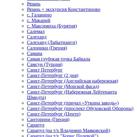
Рязань
Рязань + экскурсия Константиново
с. Галанино
с. Макарий
с. Максимиха (Бурятия)
Салемал
Салехард
Салехард (Лабытнанги)
Салоники (Греция)
Самара
Самая глубокая точка Байкала
Самсун (Турция)
Санкт Петербург
Санкт-Петербург (2 дня)
Санкт-Петербург (Английская набережная)
Санкт-Петербург (Морской фасад)
Санкт-Петербург (Набережная Лейтенанта
Шмидта)
Санкт-Петербург (причал «Уткина заводь»)
Санкт-Петербург (проспект Обуховской Обороны)
Санкт-Петербург (Центр)
Санторини (Греция)
Сарапул
Сарапул (на т/х Владимир Маяковский)
Сарапул (на т/х "Борис Полевой")