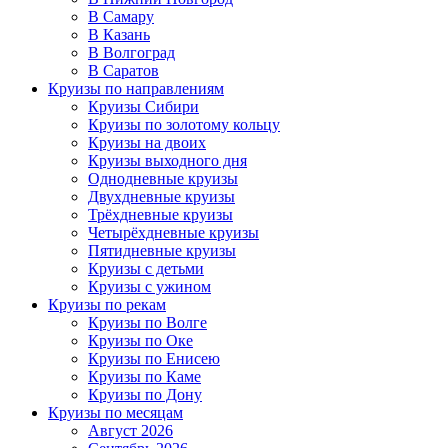
В Самару
В Казань
В Волгоград
В Саратов
Круизы по направлениям
Круизы Сибири
Круизы по золотому кольцу
Круизы на двоих
Круизы выходного дня
Однодневные круизы
Двухдневные круизы
Трёхдневные круизы
Четырёхдневные круизы
Пятидневные круизы
Круизы с детьми
Круизы с ужином
Круизы по рекам
Круизы по Волге
Круизы по Оке
Круизы по Енисею
Круизы по Каме
Круизы по Дону
Круизы по месяцам
Август 2026