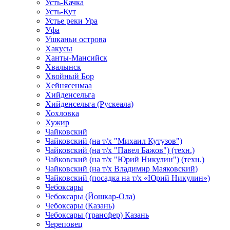
Усть-Качка
Усть-Кут
Устье реки Ура
Уфа
Ушканьи острова
Хакусы
Ханты-Мансийск
Хвалынск
Хвойный Бор
Хейнясенмаа
Хийденсельга
Хийденсельга (Рускеала)
Хохловка
Хужир
Чайковский
Чайковский (на т/х "Михаил Кутузов")
Чайковский (на т/х "Павел Бажов") (техн.)
Чайковский (на т/х "Юрий Никулин") (техн.)
Чайковский (на т/х Владимир Маяковский)
Чайковский (посадка на т/х «Юрий Никулин»)
Чебоксары
Чебоксары (Йошкар-Ола)
Чебоксары (Казань)
Чебоксары (трансфер) Казань
Череповец