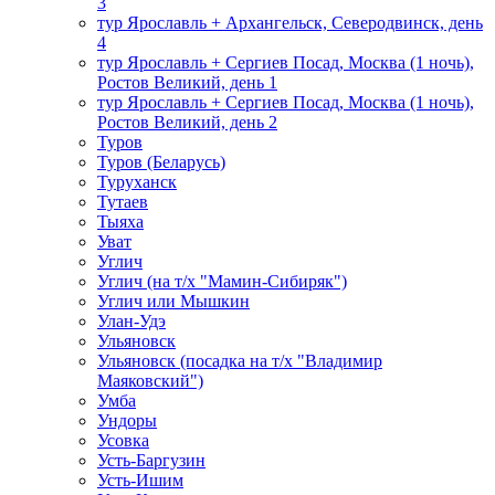
3
тур Ярославль + Архангельск, Северодвинск, день
4
тур Ярославль + Сергиев Посад, Москва (1 ночь),
Ростов Великий, день 1
тур Ярославль + Сергиев Посад, Москва (1 ночь),
Ростов Великий, день 2
Туров
Туров (Беларусь)
Туруханск
Тутаев
Тыяха
Уват
Углич
Углич (на т/х "Мамин-Сибиряк")
Углич или Мышкин
Улан-Удэ
Ульяновск
Ульяновск (посадка на т/х "Владимир
Маяковский")
Умба
Ундоры
Усовка
Усть-Баргузин
Усть-Ишим