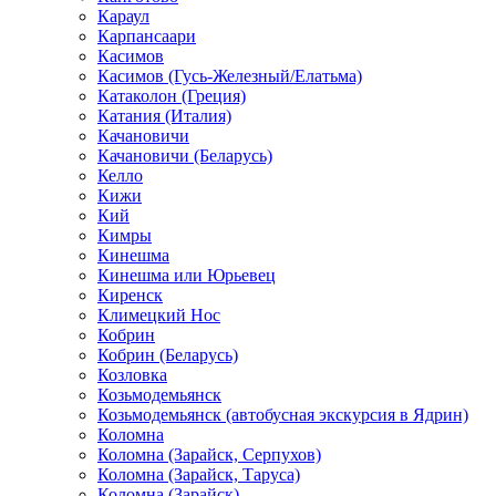
Караул
Карпансаари
Касимов
Касимов (Гусь-Железный/Елатьма)
Катаколон (Греция)
Катания (Италия)
Качановичи
Качановичи (Беларусь)
Келло
Кижи
Кий
Кимры
Кинешма
Кинешма или Юрьевец
Киренск
Климецкий Нос
Кобрин
Кобрин (Беларусь)
Козловка
Козьмодемьянск
Козьмодемьянск (автобусная экскурсия в Ядрин)
Коломна
Коломна (Зарайск, Серпухов)
Коломна (Зарайск, Таруса)
Коломна (Зарайск)