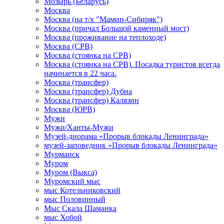
Мозырь (Беларусь)
Москва
Москва (на т/х "Мамин-Сибиряк")
Москва (причал Большой каменный мост)
Москва (проживание на теплоходе)
Москва (СРВ)
Москва (стоянка на СРВ)
Москва (стоянка на СРВ). Посадка туристов всегда
начинается в 22 часа.
Москва (трансфер)
Москва (трансфер) Дубна
Москва (трансфер) Калязин
Москва (ЮРВ)
Мужи
Мужи/Ханты-Мужи
Музей-диорама «Прорыв блокады Ленинграда»
музей-заповедник «Прорыв блокады Ленинграда»
Мурманск
Муром
Муром (Выкса)
Муромский мыс
мыс Котельниковский
мыс Половинный
Мыс Скала Шаманка
мыс Хобой