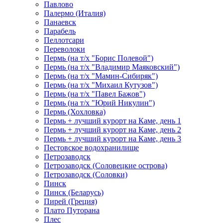
Павлово
Палермо (Италия)
Панаевск
Парабель
Пеллотсари
Переволоки
Пермь (на т/х "Борис Полевой")
Пермь (на т/х "Владимир Маяковский")
Пермь (на т/х "Мамин-Сибиряк")
Пермь (на т/х "Михаил Кутузов")
Пермь (на т/х "Павел Бажов")
Пермь (на т/х "Юрий Никулин")
Пермь (Хохловка)
Пермь + лучший курорт на Каме, день 1
Пермь + лучший курорт на Каме, день 2
Пермь + лучший курорт на Каме, день 3
Пестовское водохранилище
Петрозаводск
Петрозаводск (Соловецкие острова)
Петрозаводск (Соловки)
Пинск
Пинск (Беларусь)
Пирей (Греция)
Плато Путорана
Плес