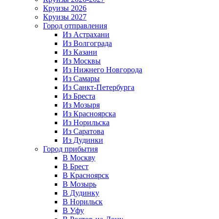
Круизы 2026
Круизы 2027
Город отправления
Из Астрахани
Из Волгограда
Из Казани
Из Москвы
Из Нижнего Новгорода
Из Самары
Из Санкт-Петербурга
Из Бреста
Из Мозыря
Из Красноярска
Из Норильска
Из Саратова
Из Дудинки
Город прибытия
В Москву
В Брест
В Красноярск
В Мозырь
В Дудинку
В Норильск
В Уфу