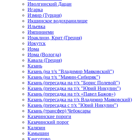
Иволгинский Дацан
Игарка
Измир (Турция)
Икшинское водохранилище
Ильевка
Импиниеми
Ираклион, Крит (Греция)
Иркутск
Ирма
Ирма (Вологда)
Кавала (Греция)
Казань
Казань (на т/х "Владимир Маяковский")
Казань (на т/х "Мамин-Сибиряк")
Казань (пересадка на т/х "Борис Полевой")
Казань (пересадка на т/х "Юрий Никулин")
Казань (пересадка на т/х «Павел Бажов»)
Казань (пересадка на т/х Владимир Маяковский)
Казань (пересадка с т/х "Юрий Никулин")
Казань (трансфер) Чебоксары
Казачинские пороги
Казачинский порог
Калязин
Камышин
Канготово