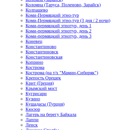
Коломна (Таруса, Поленово, Зарайск)
Колпашево
Коми-Пермяцкий этно-тур
Коми-Пермяцкий этно-тур (3 дня / 2 ночи)
Коми-пермяцкий этнотур, день 1
Коми-пермяцкий этнотур, день 2
Коми-пермяцкий этнотур, день 3
Коневец
Константиново
Константиновск
Константиновская
Коприно
Кострома
Кострома (на т/х "Мамин-Сибиряк")
Крепость Орешек
Крит (Греция)
Крымский мост
Кугрисари
Кузино
Кушадасы (Турция)
Кюсюр
Лагерь на берегу Байкала
Лаппи
Ленск