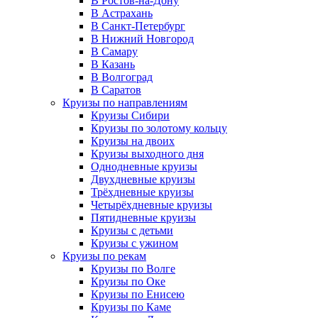
В Ростов-на-Дону
В Астрахань
В Санкт-Петербург
В Нижний Новгород
В Самару
В Казань
В Волгоград
В Саратов
Круизы по направлениям
Круизы Сибири
Круизы по золотому кольцу
Круизы на двоих
Круизы выходного дня
Однодневные круизы
Двухдневные круизы
Трёхдневные круизы
Четырёхдневные круизы
Пятидневные круизы
Круизы с детьми
Круизы с ужином
Круизы по рекам
Круизы по Волге
Круизы по Оке
Круизы по Енисею
Круизы по Каме