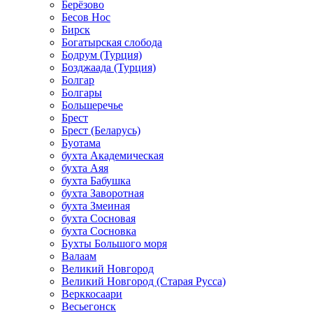
Берёзово
Бесов Нос
Бирск
Богатырская слобода
Бодрум (Турция)
Бозджаада (Турция)
Болгар
Болгары
Большеречье
Брест
Брест (Беларусь)
Буотама
бухта Академическая
бухта Аяя
бухта Бабушка
бухта Заворотная
бухта Змеиная
бухта Сосновая
бухта Сосновка
Бухты Большого моря
Валаам
Великий Новгород
Великий Новгород (Старая Русса)
Верккосаари
Весьегонск