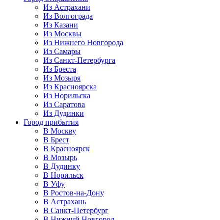
Из Астрахани
Из Волгограда
Из Казани
Из Москвы
Из Нижнего Новгорода
Из Самары
Из Санкт-Петербурга
Из Бреста
Из Мозыря
Из Красноярска
Из Норильска
Из Саратова
Из Дудинки
Город прибытия
В Москву
В Брест
В Красноярск
В Мозырь
В Дудинку
В Норильск
В Уфу
В Ростов-на-Дону
В Астрахань
В Санкт-Петербург
В Нижний Новгород