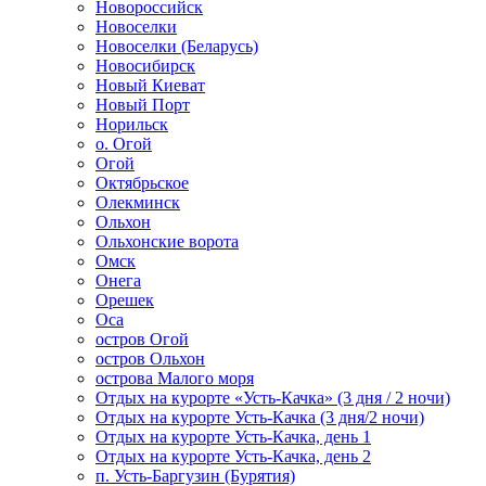
Новороссийск
Новоселки
Новоселки (Беларусь)
Новосибирск
Новый Киеват
Новый Порт
Норильск
о. Огой
Огой
Октябрьское
Олекминск
Ольхон
Ольхонские ворота
Омск
Онега
Орешек
Оса
остров Огой
остров Ольхон
острова Малого моря
Отдых на курорте «Усть-Качка» (3 дня / 2 ночи)
Отдых на курорте Усть-Качка (3 дня/2 ночи)
Отдых на курорте Усть-Качка, день 1
Отдых на курорте Усть-Качка, день 2
п. Усть-Баргузин (Бурятия)