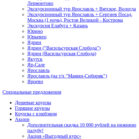
Лермонтово
Экскурсионный тур Ярославль + Вятское, Вологда
Экскурсионный тур Ярославль + Сергиев Посад,
Москва (1 ночь), Ростов Великий - Кострома
Экскурсия Елабуга + Казань
Юрино
Юрьевец
Ядрин
Ядрин ("Васильсурская Слобода")
Ядрин (Васильсурская Слобода)
Якутск
Яр-Сале
Ярославль
Ярославль (на т/х "Мамин-Сибиряк")
Ярцево
Специальные предложения
Дешевые круизы
Горящие круизы
Круизы с кэшбэком
Акции
Дополнительная скидка 10 000 рублей на нижнюю
палубу!
Акция «Выгодный курс»