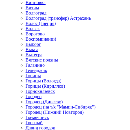
Винновка
Витим
Волгоград
Волгоград (трансфер) Астрахань
Волос (Греция)
Вольск
Ворогово
Воспоминаний
Выборг
Выкса
Вытегра
Вятские поляны
Галанино
Геленджик
Горицы
Горицы (Вологда)
Горицы (Кириллов)
Горнокнязевск
Городец
Городец (Дивеево)
Городец (на т/х "Мамин-Сибиряк")
Городец (Нижний Новгород)
Гремячинск
Грозный
Давид городок