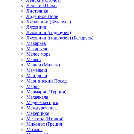
Ленские Столбы
Ленские Щеки
Листвянка
Лодейное Поле
Лясковичи (Беларусь)
Ляховичи
Ляховичи (гидроузел)
Ляховичи (гидроузел) (Беларусь)
Макарьев
Макарьево
Малое море
Малый
Мальта (Мальта)
Мамадыш
Мандроги
Мариинский Посад
Маркс
Мармарис (Турция)
Махачкала
Медвежьегорск
Междуреченск
Мёкериккё
Мессина (Италия)
Миконос (Греция)
Мозырь