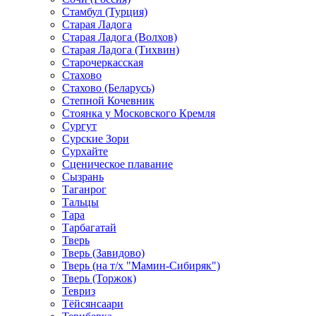
Стамбул (Турция)
Старая Ладога
Старая Ладога (Волхов)
Старая Ладога (Тихвин)
Старочеркасская
Стахово
Стахово (Беларусь)
Степной Кочевник
Стоянка у Московского Кремля
Сургут
Сурские Зори
Сурхайте
Сценическое плавание
Сызрань
Таганрог
Тальцы
Тара
Тарбагатай
Тверь
Тверь (Завидово)
Тверь (на т/х "Мамин-Сибиряк")
Тверь (Торжок)
Тевриз
Тёйсянсаари