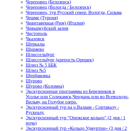
Череповец (Белозерск)
Череповец (Вологда / Белозерск)
Череповец, тур Русский север: Вологда, Сизьма
Чешме (Турция)
Чивитавеккья (Рим) (Италия)
Чивыркуйский залив
Чистополь
Чкаловск
Шеркалы
Ширяево
Шлиссельбург
Шлиссельбург (крепость Орешек)
Шлюз № 5 ББК
Шлюз №5
Щербаковка
Щурово
Щурово (Коломна)
Экскурсионные программы из Березников в
Усолье или Соликамск,Чердынь или во Всеволодо-
Вильву, на Голубое озеро.
Экскурсионный тур на о.Валаам - Сортавалу -
Рускеалу.
Экскурсионный тур "Онежское кольцо" (2 дня / 1
ночь)
Экскурсионный тур «Кольцо Удмуртии» (3 дня / 2