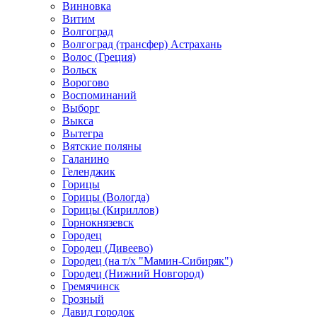
Винновка
Витим
Волгоград
Волгоград (трансфер) Астрахань
Волос (Греция)
Вольск
Ворогово
Воспоминаний
Выборг
Выкса
Вытегра
Вятские поляны
Галанино
Геленджик
Горицы
Горицы (Вологда)
Горицы (Кириллов)
Горнокнязевск
Городец
Городец (Дивеево)
Городец (на т/х "Мамин-Сибиряк")
Городец (Нижний Новгород)
Гремячинск
Грозный
Давид городок