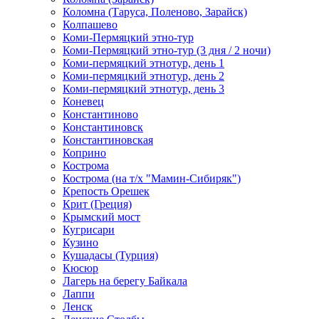
Коломна (Таруса, Поленово, Зарайск)
Колпашево
Коми-Пермяцкий этно-тур
Коми-Пермяцкий этно-тур (3 дня / 2 ночи)
Коми-пермяцкий этнотур, день 1
Коми-пермяцкий этнотур, день 2
Коми-пермяцкий этнотур, день 3
Коневец
Константиново
Константиновск
Константиновская
Коприно
Кострома
Кострома (на т/х "Мамин-Сибиряк")
Крепость Орешек
Крит (Греция)
Крымский мост
Кугрисари
Кузино
Кушадасы (Турция)
Кюсюр
Лагерь на берегу Байкала
Лаппи
Ленск