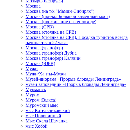
Мозырь (Беларусь)
Москва
Москва (на т/х "Мамин-Сибиряк")
Москва (причал Большой каменный мост)
Москва (проживание на теплоходе)
Москва (СРВ)
Москва (стоянка на СРВ)
Москва (стоянка на СРВ). Посадка туристов всегда
начинается в 22 часа.
Москва (трансфер)
Москва (трансфер) Дубна
Москва (трансфер) Калязин
Москва (ЮРВ)
Мужи
Мужи/Ханты-Мужи
Музей-диорама «Прорыв блокады Ленинграда»
музей-заповедник «Прорыв блокады Ленинграда»
Мурманск
Муром
Муром (Выкса)
Муромский мыс
мыс Котельниковский
мыс Половинный
Мыс Скала Шаманка
мыс Хобой