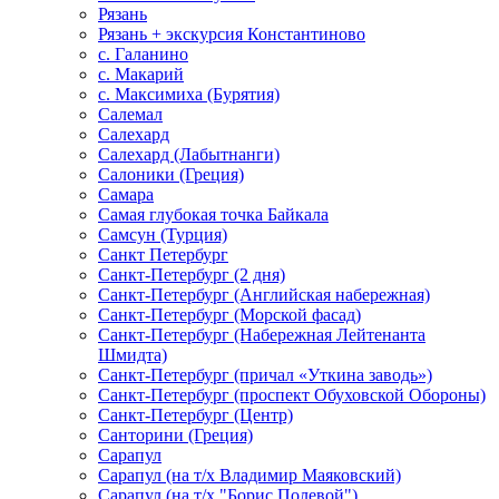
Рязань
Рязань + экскурсия Константиново
с. Галанино
с. Макарий
с. Максимиха (Бурятия)
Салемал
Салехард
Салехард (Лабытнанги)
Салоники (Греция)
Самара
Самая глубокая точка Байкала
Самсун (Турция)
Санкт Петербург
Санкт-Петербург (2 дня)
Санкт-Петербург (Английская набережная)
Санкт-Петербург (Морской фасад)
Санкт-Петербург (Набережная Лейтенанта
Шмидта)
Санкт-Петербург (причал «Уткина заводь»)
Санкт-Петербург (проспект Обуховской Обороны)
Санкт-Петербург (Центр)
Санторини (Греция)
Сарапул
Сарапул (на т/х Владимир Маяковский)
Сарапул (на т/х "Борис Полевой")