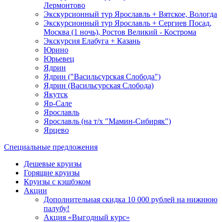
Лермонтово
Экскурсионный тур Ярославль + Вятское, Вологда
Экскурсионный тур Ярославль + Сергиев Посад,
Москва (1 ночь), Ростов Великий - Кострома
Экскурсия Елабуга + Казань
Юрино
Юрьевец
Ядрин
Ядрин ("Васильсурская Слобода")
Ядрин (Васильсурская Слобода)
Якутск
Яр-Сале
Ярославль
Ярославль (на т/х "Мамин-Сибиряк")
Ярцево
Специальные предложения
Дешевые круизы
Горящие круизы
Круизы с кэшбэком
Акции
Дополнительная скидка 10 000 рублей на нижнюю
палубу!
Акция «Выгодный курс»