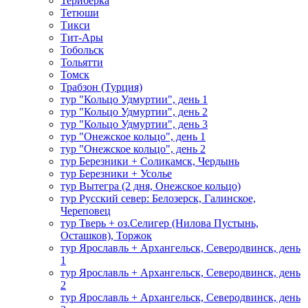
Териберка
Тетюши
Тикси
Тит-Ары
Тобольск
Тольятти
Томск
Трабзон (Турция)
тур "Кольцо Удмуртии", день 1
тур "Кольцо Удмуртии", день 2
тур "Кольцо Удмуртии", день 3
тур "Онежское кольцо", день 1
тур "Онежское кольцо", день 2
тур Березники + Соликамск, Чердынь
тур Березники + Усолье
тур Вытегра (2 дня, Онежское кольцо)
тур Русский север: Белозерск, Галинское,
Череповец
тур Тверь + оз.Селигер (Нилова Пустынь,
Осташков), Торжок
тур Ярославль + Архангельск, Северодвинск, день
1
тур Ярославль + Архангельск, Северодвинск, день
2
тур Ярославль + Архангельск, Северодвинск, день