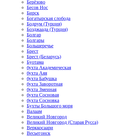
Берёзово
Бесов Нос
Бирск
Богатырская слобода
Бодрум (Турция)
Бозджаада (Турция)
Болгар
Болгары
Большеречье
Брест
Брест (Беларусь)
Буотама
бухта Академическая
бухта Аяя
бухта Бабушка
бухта Заворотная
бухта Змеиная
бухта Сосновая
бухта Сосновка
Бухты Большого моря
Валаам
Великий Новгород
Великий Новгород (Старая Русса)
Верккосаари
Весьегонск