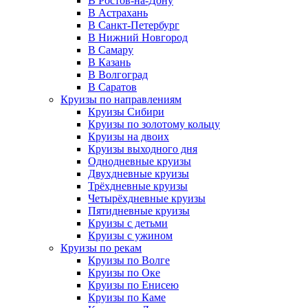
В Ростов-на-Дону
В Астрахань
В Санкт-Петербург
В Нижний Новгород
В Самару
В Казань
В Волгоград
В Саратов
Круизы по направлениям
Круизы Сибири
Круизы по золотому кольцу
Круизы на двоих
Круизы выходного дня
Однодневные круизы
Двухдневные круизы
Трёхдневные круизы
Четырёхдневные круизы
Пятидневные круизы
Круизы с детьми
Круизы с ужином
Круизы по рекам
Круизы по Волге
Круизы по Оке
Круизы по Енисею
Круизы по Каме