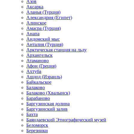
Азов
Аксарка
Аланья (Турция)
Александрия (Египет)
Алинское
Амасра (Турция)
Анапа
Андомский мыс
Анталия (Турция)
Арктическая станция на льду
Архангельск
Атаманово
Афон (Греция)
Ахтуба
Ашдод (Израиль)
Байкальское
Балаково
Балаково (Хвалынск)
Барабаново
Баргузинская долина
Баргузинский залив
Бахта
Баяндаевский Этнографический музей
Беломорск
Березники