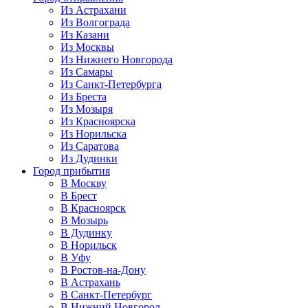
Из Астрахани
Из Волгограда
Из Казани
Из Москвы
Из Нижнего Новгорода
Из Самары
Из Санкт-Петербурга
Из Бреста
Из Мозыря
Из Красноярска
Из Норильска
Из Саратова
Из Дудинки
Город прибытия
В Москву
В Брест
В Красноярск
В Мозырь
В Дудинку
В Норильск
В Уфу
В Ростов-на-Дону
В Астрахань
В Санкт-Петербург
В Нижний Новгород