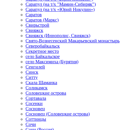
Сарапул (на т/х "Мамин-Сибиряк")
Сарапул (на т/х «Юрий Никулин»)
Саратов
Саратов (Маркс)
Свирьстрой
Свияжск
Свияжск (Иннополис, Свияжск)
Свято-Вознесенский Макарьевский монастырь
Северобайкальск
Секретное место
село Байкальское
село Максимиха (Бурятия)
Сенгилей
Синск
Ситту
Скала Шаманка
Соликамск
Соловецкие острова
Сортавала
Сосенки
Сосновец
Сосновец (Соловецкие острова)
Соттинцы
Сочи
Сочи (Россия)