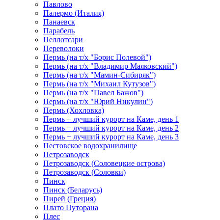
Павлово
Палермо (Италия)
Панаевск
Парабель
Пеллотсари
Переволоки
Пермь (на т/х "Борис Полевой")
Пермь (на т/х "Владимир Маяковский")
Пермь (на т/х "Мамин-Сибиряк")
Пермь (на т/х "Михаил Кутузов")
Пермь (на т/х "Павел Бажов")
Пермь (на т/х "Юрий Никулин")
Пермь (Хохловка)
Пермь + лучший курорт на Каме, день 1
Пермь + лучший курорт на Каме, день 2
Пермь + лучший курорт на Каме, день 3
Пестовское водохранилище
Петрозаводск
Петрозаводск (Соловецкие острова)
Петрозаводск (Соловки)
Пинск
Пинск (Беларусь)
Пирей (Греция)
Плато Путорана
Плес