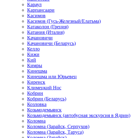
Караул
Карпансаари
Касимов
Касимов (Гусь-Железный/Елатьма)
Катаколон (Греция)
Катания (Италия)
Качановичи
Качановичи (Беларусь)
Келло
Кижи
Кий
Кимры
Кинешма
Кинешма или Юрьевец
Киренск
Климецкий Нос
Кобрин
Кобрин (Беларусь)
Козловка
Козьмодемьянск
Козьмодемьянск (автобусная экскурсия в Ядрин)
Коломна
Коломна (Зарайск, Серпухов)
Коломна (Зарайск, Таруса)
Коломна (Зарайск)