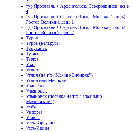
3
тур Ярославль + Архангельск, Северодвинск, день
4
тур Ярославль + Сергиев Посад, Москва (1 ночь),
Ростов Великий, день 1
тур Ярославль + Сергиев Посад, Москва (1 ночь),
Ростов Великий, день 2
Туров
Туров (Беларусь)
Туруханск
Тутаев
Тыяха
Уват
Углич
Углич (на т/х "Мамин-Сибиряк")
Углич или Мышкин
Улан-Удэ
Ульяновск
Ульяновск (посадка на т/х "Владимир
Маяковский")
Умба
Ундоры
Усовка
Усть-Баргузин
Усть-Ишим