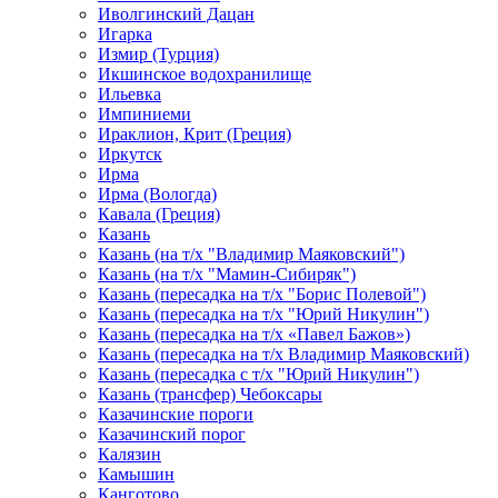
Иволгинский Дацан
Игарка
Измир (Турция)
Икшинское водохранилище
Ильевка
Импиниеми
Ираклион, Крит (Греция)
Иркутск
Ирма
Ирма (Вологда)
Кавала (Греция)
Казань
Казань (на т/х "Владимир Маяковский")
Казань (на т/х "Мамин-Сибиряк")
Казань (пересадка на т/х "Борис Полевой")
Казань (пересадка на т/х "Юрий Никулин")
Казань (пересадка на т/х «Павел Бажов»)
Казань (пересадка на т/х Владимир Маяковский)
Казань (пересадка с т/х "Юрий Никулин")
Казань (трансфер) Чебоксары
Казачинские пороги
Казачинский порог
Калязин
Камышин
Канготово