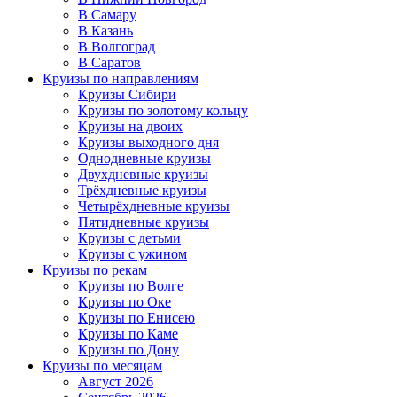
В Самару
В Казань
В Волгоград
В Саратов
Круизы по направлениям
Круизы Сибири
Круизы по золотому кольцу
Круизы на двоих
Круизы выходного дня
Однодневные круизы
Двухдневные круизы
Трёхдневные круизы
Четырёхдневные круизы
Пятидневные круизы
Круизы с детьми
Круизы с ужином
Круизы по рекам
Круизы по Волге
Круизы по Оке
Круизы по Енисею
Круизы по Каме
Круизы по Дону
Круизы по месяцам
Август 2026