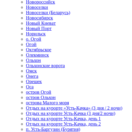
Новороссийск
Новоселки
Новоселки (Беларусь)
Новосибирск
Новый Киеват
Новый Порт
Норильск
о. Огой
Огой
Октябрьское
Олекминск
Ольхон
Ольхонские ворота
Омск
Онега
Орешек
Оса
остров Огой
остров Ольхон
острова Малого моря
Отдых на курорте «Усть-Качка» (3 дня / 2 ночи)
Отдых на курорте Усть-Качка (3 дня/2 ночи)
Отдых на курорте Усть-Качка, день 1
Отдых на курорте Усть-Качка, день 2
п. Усть-Баргузин (Бурятия)