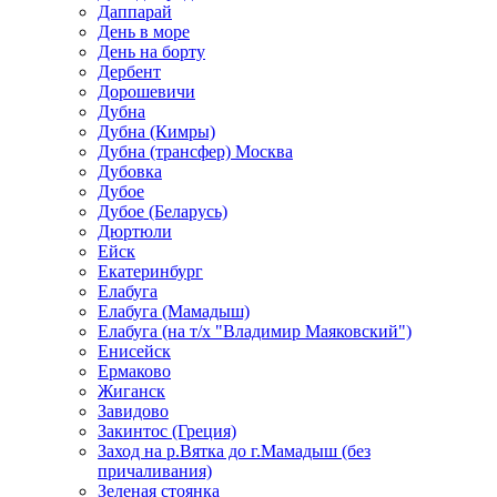
Даппарай
День в море
День на борту
Дербент
Дорошевичи
Дубна
Дубна (Кимры)
Дубна (трансфер) Москва
Дубовка
Дубое
Дубое (Беларусь)
Дюртюли
Ейск
Екатеринбург
Елабуга
Елабуга (Мамадыш)
Елабуга (на т/х "Владимир Маяковский")
Енисейск
Ермаково
Жиганск
Завидово
Закинтос (Греция)
Заход на р.Вятка до г.Мамадыш (без
причаливания)
Зеленая стоянка