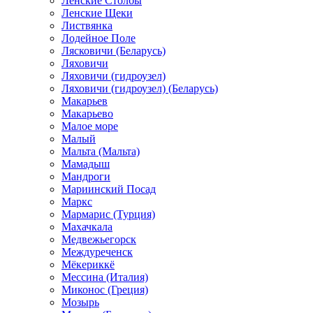
Ленские Столбы
Ленские Щеки
Листвянка
Лодейное Поле
Лясковичи (Беларусь)
Ляховичи
Ляховичи (гидроузел)
Ляховичи (гидроузел) (Беларусь)
Макарьев
Макарьево
Малое море
Малый
Мальта (Мальта)
Мамадыш
Мандроги
Мариинский Посад
Маркс
Мармарис (Турция)
Махачкала
Медвежьегорск
Междуреченск
Мёкериккё
Мессина (Италия)
Миконос (Греция)
Мозырь