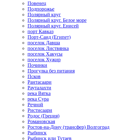
Повенец
Подпорожье
Полярный круг
Полярный круг. Белое море
Полярный круг. Енисей
порт Кавказ
Порт-Саид (Египет)
поселок Давша
поселок Листвянка
поселок Хакусы
поселок Хужир
Починки
Прогулка без питания
Псков
Рантасаари
Рауталахти
река Вятка
река Сура
Речной
Ристисаари
Родос (Греция)
Романовская
Ростов-на-Дону (трансфер) Волгоград
Рыбинск
Рыбинск или Тутаев