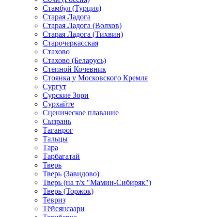
Стамбул (Турция)
Старая Ладога
Старая Ладога (Волхов)
Старая Ладога (Тихвин)
Старочеркасская
Стахово
Стахово (Беларусь)
Степной Кочевник
Стоянка у Московского Кремля
Сургут
Сурские Зори
Сурхайте
Сценическое плавание
Сызрань
Таганрог
Тальцы
Тара
Тарбагатай
Тверь
Тверь (Завидово)
Тверь (на т/х "Мамин-Сибиряк")
Тверь (Торжок)
Тевриз
Тёйсянсаари