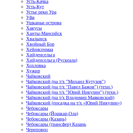
Усть-Качка
Усть-Кут
Устье реки Ура
Уфа
Ушканьи острова
Хакусы
Ханты-Мансийск
Хвалынск
Хвойный Бор
Хейнясенмаа
Хийденсельга
Хийденсельга (Рускеала)
Хохловка
Хужир
Чайковский
Чайковский (на т/х "Михаил Кутузов")
Чайковский (на т/х "Павел Бажов") (техн.)
Чайковский (на т/х "Юрий Никулин") (техн.)
Чайковский (на т/х Владимир Маяковский)
Чайковский (посадка на т/х «Юрий Никулин»)
Чебоксары
Чебоксары (Йошкар-Ола)
Чебоксары (Казань)
Чебоксары (трансфер) Казань
Череповец