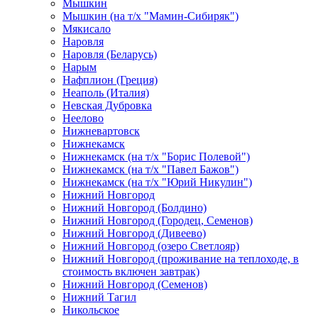
Мышкин
Мышкин (на т/х "Мамин-Сибиряк")
Мякисало
Наровля
Наровля (Беларусь)
Нарым
Нафплион (Греция)
Неаполь (Италия)
Невская Дубровка
Неелово
Нижневартовск
Нижнекамск
Нижнекамск (на т/х "Борис Полевой")
Нижнекамск (на т/х "Павел Бажов")
Нижнекамск (на т/х "Юрий Никулин")
Нижний Новгород
Нижний Новгород (Болдино)
Нижний Новгород (Городец, Семенов)
Нижний Новгород (Дивеево)
Нижний Новгород (озеро Светлояр)
Нижний Новгород (проживание на теплоходе, в
стоимость включен завтрак)
Нижний Новгород (Семенов)
Нижний Тагил
Никольское