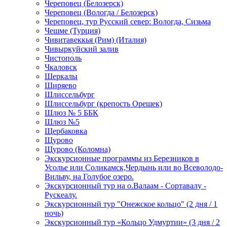
Череповец (Белозерск)
Череповец (Вологда / Белозерск)
Череповец, тур Русский север: Вологда, Сизьма
Чешме (Турция)
Чивитавеккья (Рим) (Италия)
Чивыркуйский залив
Чистополь
Чкаловск
Шеркалы
Ширяево
Шлиссельбург
Шлиссельбург (крепость Орешек)
Шлюз № 5 ББК
Шлюз №5
Щербаковка
Щурово
Щурово (Коломна)
Экскурсионные программы из Березников в
Усолье или Соликамск,Чердынь или во Всеволодо-
Вильву, на Голубое озеро.
Экскурсионный тур на о.Валаам - Сортавалу -
Рускеалу.
Экскурсионный тур "Онежское кольцо" (2 дня / 1
ночь)
Экскурсионный тур «Кольцо Удмуртии» (3 дня / 2