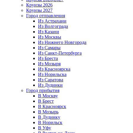
Круизы 2026
Круизы 2027
Город отправления
Из Астрахани
Из Волгограда
Из Казани
Из Москвы
Из Нижнего Новгорода
Из Самары
Из Санкт-Петербурга
Из Бреста
Из Мозыря
Из Красноярска
Из Норильска
Из Саратова
Из Дудинки
Город прибытия
В Москву
В Брест
В Красноярск
В Мозырь
В Дудинку
В Норильск
В Уфу