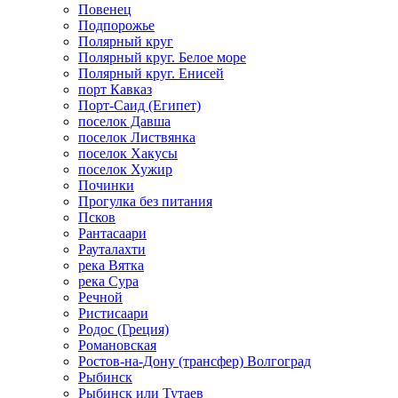
Повенец
Подпорожье
Полярный круг
Полярный круг. Белое море
Полярный круг. Енисей
порт Кавказ
Порт-Саид (Египет)
поселок Давша
поселок Листвянка
поселок Хакусы
поселок Хужир
Починки
Прогулка без питания
Псков
Рантасаари
Рауталахти
река Вятка
река Сура
Речной
Ристисаари
Родос (Греция)
Романовская
Ростов-на-Дону (трансфер) Волгоград
Рыбинск
Рыбинск или Тутаев