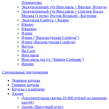
Лермонтово
Экскурсионный тур Ярославль + Вятское, Вологда
Экскурсионный тур Ярославль + Сергиев Посад,
Москва (1 ночь), Ростов Великий - Кострома
Экскурсия Елабуга + Казань
Юрино
Юрьевец
Ядрин
Ядрин ("Васильсурская Слобода")
Ядрин (Васильсурская Слобода)
Якутск
Яр-Сале
Ярославль
Ярославль (на т/х "Мамин-Сибиряк")
Ярцево
Специальные предложения
Дешевые круизы
Горящие круизы
Круизы с кэшбэком
Акции
Дополнительная скидка 10 000 рублей на нижнюю
палубу!
Акция «Выгодный курс»