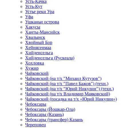
Усть-Качка
Усть-Кут
Устье реки Ура
Уфа
Ушканьи острова
Хакусы
Ханты-Мансийск
Хвалынск
Хвойный Бор
Хейнясенмаа
Хийденсельга
Хийденсельга (Рускеала)
Хохловка
Хужир
Чайковский
Чайковский (на т/х "Михаил Кутузов")
Чайковский (на т/х "Павел Бажов") (техн.)
Чайковский (на т/х "Юрий Никулин") (техн.)
Чайковский (на т/х Владимир Маяковский)
Чайковский (посадка на т/х «Юрий Никулин»)
Чебоксары
Чебоксары (Йошкар-Ола)
Чебоксары (Казань)
Чебоксары (трансфер) Казань
Череповец