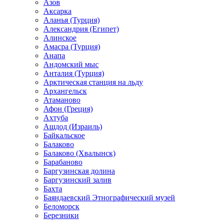
Азов
Аксарка
Аланья (Турция)
Александрия (Египет)
Алинское
Амасра (Турция)
Анапа
Андомский мыс
Анталия (Турция)
Арктическая станция на льду
Архангельск
Атаманово
Афон (Греция)
Ахтуба
Ашдод (Израиль)
Байкальское
Балаково
Балаково (Хвалынск)
Барабаново
Баргузинская долина
Баргузинский залив
Бахта
Баяндаевский Этнографический музей
Беломорск
Березники