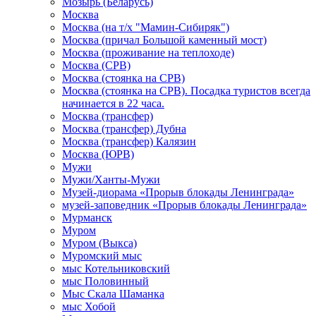
Мозырь (Беларусь)
Москва
Москва (на т/х "Мамин-Сибиряк")
Москва (причал Большой каменный мост)
Москва (проживание на теплоходе)
Москва (СРВ)
Москва (стоянка на СРВ)
Москва (стоянка на СРВ). Посадка туристов всегда
начинается в 22 часа.
Москва (трансфер)
Москва (трансфер) Дубна
Москва (трансфер) Калязин
Москва (ЮРВ)
Мужи
Мужи/Ханты-Мужи
Музей-диорама «Прорыв блокады Ленинграда»
музей-заповедник «Прорыв блокады Ленинграда»
Мурманск
Муром
Муром (Выкса)
Муромский мыс
мыс Котельниковский
мыс Половинный
Мыс Скала Шаманка
мыс Хобой