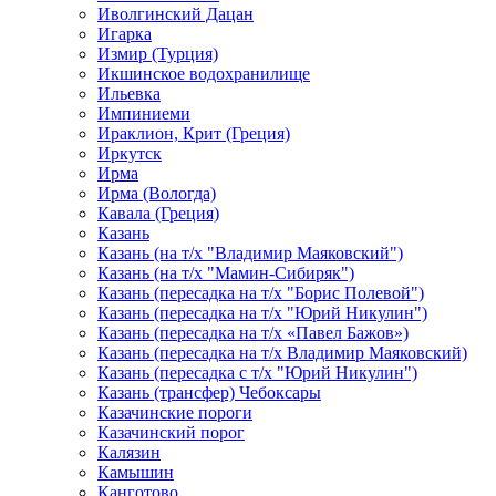
Иволгинский Дацан
Игарка
Измир (Турция)
Икшинское водохранилище
Ильевка
Импиниеми
Ираклион, Крит (Греция)
Иркутск
Ирма
Ирма (Вологда)
Кавала (Греция)
Казань
Казань (на т/х "Владимир Маяковский")
Казань (на т/х "Мамин-Сибиряк")
Казань (пересадка на т/х "Борис Полевой")
Казань (пересадка на т/х "Юрий Никулин")
Казань (пересадка на т/х «Павел Бажов»)
Казань (пересадка на т/х Владимир Маяковский)
Казань (пересадка с т/х "Юрий Никулин")
Казань (трансфер) Чебоксары
Казачинские пороги
Казачинский порог
Калязин
Камышин
Канготово