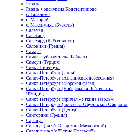
Рязань
Рязань + экскурсия Константиново
с. Галанино
с. Макарий
с. Максимиха (Бурятия)
Салемал
Салехард
Салехард (Лабытнанги)
Салоники (Греция)
Самара
Самая глубокая точка Байкала
Самсун (Турция)
Санкт Петербург
Санкт-Петербург (2 дня)
Санкт-Петербург (Английская набережная)
Санкт-Петербург (Морской фасад)
Санкт-Петербург (Набережная Лейтенанта
Шмидта)
Санкт-Петербург (причал «Уткина заводь»)
Санкт-Петербург (проспект Обуховской Обороны)
Санкт-Петербург (Центр)
Санторини (Греция)
Сарапул
Сарапул (на т/х Владимир Маяковский)
Сарапул (на т/х "Борис Полевой")