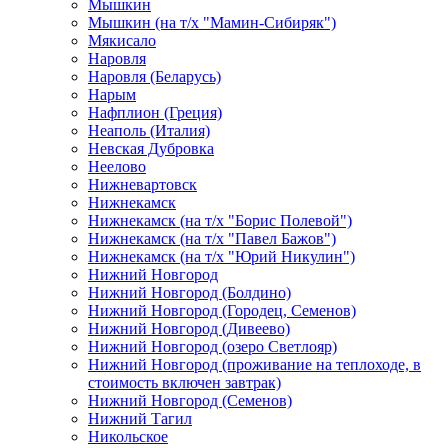
Мышкин
Мышкин (на т/х "Мамин-Сибиряк")
Мякисало
Наровля
Наровля (Беларусь)
Нарым
Нафплион (Греция)
Неаполь (Италия)
Невская Дубровка
Неелово
Нижневартовск
Нижнекамск
Нижнекамск (на т/х "Борис Полевой")
Нижнекамск (на т/х "Павел Бажов")
Нижнекамск (на т/х "Юрий Никулин")
Нижний Новгород
Нижний Новгород (Болдино)
Нижний Новгород (Городец, Семенов)
Нижний Новгород (Дивеево)
Нижний Новгород (озеро Светлояр)
Нижний Новгород (проживание на теплоходе, в
стоимость включен завтрак)
Нижний Новгород (Семенов)
Нижний Тагил
Никольское