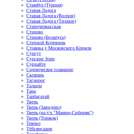
Стамбул (Турция)
Старая Ладога
Старая Ладога (Волхов)
Старая Ладога (Тихвин)
Старочеркасская
Стахово
Стахово (Беларусь)
Степной Кочевник
Стоянка у Московского Кремля
Сургут
Сурские Зори
Сурхайте
Сценическое плавание
Сызрань
Таганрог
Тальцы
Тара
Тарбагатай
Тверь
Тверь (Завидово)
Тверь (на т/х "Мамин-Сибиряк")
Тверь (Торжок)
Тевриз
Тёйсянсаари