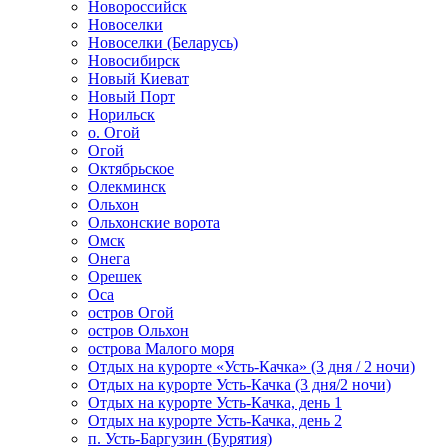
Новороссийск
Новоселки
Новоселки (Беларусь)
Новосибирск
Новый Киеват
Новый Порт
Норильск
о. Огой
Огой
Октябрьское
Олекминск
Ольхон
Ольхонские ворота
Омск
Онега
Орешек
Оса
остров Огой
остров Ольхон
острова Малого моря
Отдых на курорте «Усть-Качка» (3 дня / 2 ночи)
Отдых на курорте Усть-Качка (3 дня/2 ночи)
Отдых на курорте Усть-Качка, день 1
Отдых на курорте Усть-Качка, день 2
п. Усть-Баргузин (Бурятия)