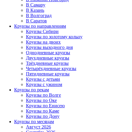
В Самару
В Казань
В Волгоград
В Саратов
Круизы по направлениям
Круизы Сибири
Круизы по золотому кольцу
Круизы на двоих
Круизы выходного дня
Однодневные круизы
Двухдневные круизы
Трёхдневные круизы
Четырёхдневные круизы
Пятидневные круизы
Круизы с детьми
Круизы с ужином
Круизы по рекам
Круизы по Волге
Круизы по Оке
Круизы по Енисею
Круизы по Каме
Круизы по Дону
Круизы по месяцам
Август 2026