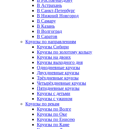
В Ростов-на-Дону
В Астрахань
В Санкт-Петербург
В Нижний Новгород
В Самару
В Казань
В Волгоград
В Саратов
Круизы по направлениям
Круизы Сибири
Круизы по золотому кольцу
Круизы на двоих
Круизы выходного дня
Однодневные круизы
Двухдневные круизы
Трёхдневные круизы
Четырёхдневные круизы
Пятидневные круизы
Круизы с детьми
Круизы с ужином
Круизы по рекам
Круизы по Волге
Круизы по Оке
Круизы по Енисею
Круизы по Каме