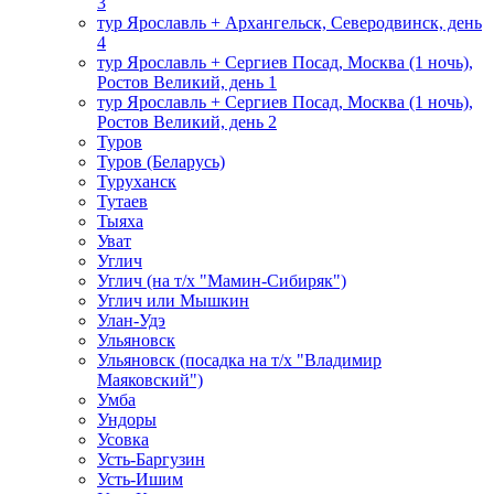
3
тур Ярославль + Архангельск, Северодвинск, день
4
тур Ярославль + Сергиев Посад, Москва (1 ночь),
Ростов Великий, день 1
тур Ярославль + Сергиев Посад, Москва (1 ночь),
Ростов Великий, день 2
Туров
Туров (Беларусь)
Туруханск
Тутаев
Тыяха
Уват
Углич
Углич (на т/х "Мамин-Сибиряк")
Углич или Мышкин
Улан-Удэ
Ульяновск
Ульяновск (посадка на т/х "Владимир
Маяковский")
Умба
Ундоры
Усовка
Усть-Баргузин
Усть-Ишим