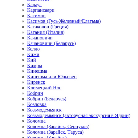
Караул
Карпансаари
Касимов
Касимов (Гусь-Железный/Елатьма)
Катаколон (Греция)
Катания (Италия)
Качановичи
Качановичи (Беларусь)
Келло
Кижи
Кий
Кимры
Кинешма
Кинешма или Юрьевец
Киренск
Климецкий Нос
Кобрин
Кобрин (Беларусь)
Козловка
Козьмодемьянск
Козьмодемьянск (автобусная экскурсия в Ядрин)
Коломна
Коломна (Зарайск, Серпухов)
Коломна (Зарайск, Таруса)
Коломна (Зарайск)