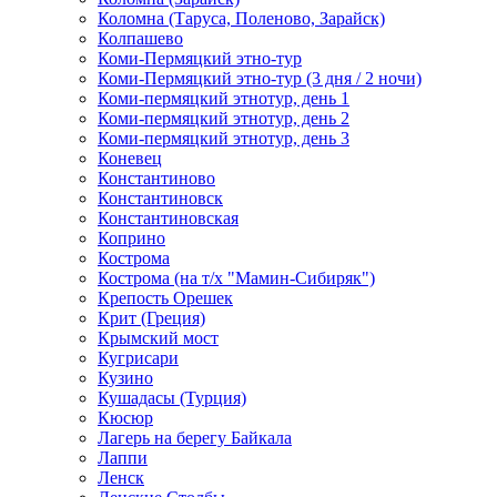
Коломна (Таруса, Поленово, Зарайск)
Колпашево
Коми-Пермяцкий этно-тур
Коми-Пермяцкий этно-тур (3 дня / 2 ночи)
Коми-пермяцкий этнотур, день 1
Коми-пермяцкий этнотур, день 2
Коми-пермяцкий этнотур, день 3
Коневец
Константиново
Константиновск
Константиновская
Коприно
Кострома
Кострома (на т/х "Мамин-Сибиряк")
Крепость Орешек
Крит (Греция)
Крымский мост
Кугрисари
Кузино
Кушадасы (Турция)
Кюсюр
Лагерь на берегу Байкала
Лаппи
Ленск