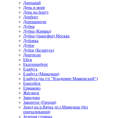
Даппарай
День в море
День на борту
Дербент
Дорошевичи
Дубна
Дубна (Кимры)
Дубна (трансфер) Москва
Дубовка
Дубое
Дубое (Беларусь)
Дюртюли
Ейск
Екатеринбург
Елабуга
Елабуга (Мамадыш)
Елабуга (на т/х "Владимир Маяковский")
Енисейск
Ермаково
Жиганск
Завидово
Закинтос (Греция)
Заход на р.Вятка до г.Мамадыш (без
причаливания)
Зеленая стоянка