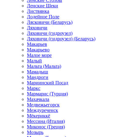
Ленские Столбы
Ленские Щеки
Листвянка
Лодейное Поле
Лясковичи (Беларусь)
Ляховичи
Ляховичи (гидроузел)
Ляховичи (гидроузел) (Беларусь)
Макарьев
Макарьево
Малое море
Малый
Мальта (Мальта)
Мамадыш
Мандроги
Мариинский Посад
Маркс
Мармарис (Турция)
Махачкала
Медвежьегорск
Междуреченск
Мёкериккё
Мессина (Италия)
Миконос (Греция)
Мозырь