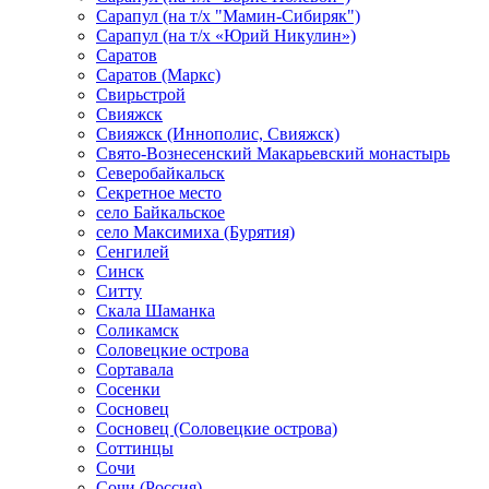
Сарапул (на т/х "Мамин-Сибиряк")
Сарапул (на т/х «Юрий Никулин»)
Саратов
Саратов (Маркс)
Свирьстрой
Свияжск
Свияжск (Иннополис, Свияжск)
Свято-Вознесенский Макарьевский монастырь
Северобайкальск
Секретное место
село Байкальское
село Максимиха (Бурятия)
Сенгилей
Синск
Ситту
Скала Шаманка
Соликамск
Соловецкие острова
Сортавала
Сосенки
Сосновец
Сосновец (Соловецкие острова)
Соттинцы
Сочи
Сочи (Россия)