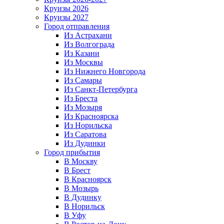
Круизы 2026
Круизы 2027
Город отправления
Из Астрахани
Из Волгограда
Из Казани
Из Москвы
Из Нижнего Новгорода
Из Самары
Из Санкт-Петербурга
Из Бреста
Из Мозыря
Из Красноярска
Из Норильска
Из Саратова
Из Дудинки
Город прибытия
В Москву
В Брест
В Красноярск
В Мозырь
В Дудинку
В Норильск
В Уфу