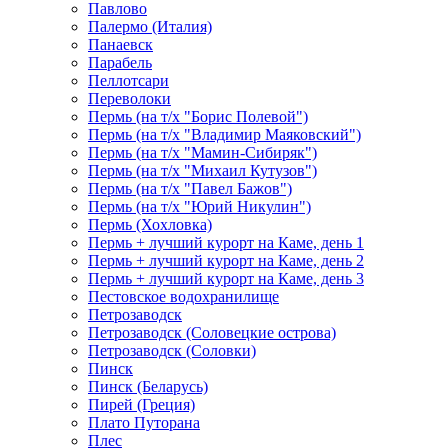
Павлово
Палермо (Италия)
Панаевск
Парабель
Пеллотсари
Переволоки
Пермь (на т/х "Борис Полевой")
Пермь (на т/х "Владимир Маяковский")
Пермь (на т/х "Мамин-Сибиряк")
Пермь (на т/х "Михаил Кутузов")
Пермь (на т/х "Павел Бажов")
Пермь (на т/х "Юрий Никулин")
Пермь (Хохловка)
Пермь + лучший курорт на Каме, день 1
Пермь + лучший курорт на Каме, день 2
Пермь + лучший курорт на Каме, день 3
Пестовское водохранилище
Петрозаводск
Петрозаводск (Соловецкие острова)
Петрозаводск (Соловки)
Пинск
Пинск (Беларусь)
Пирей (Греция)
Плато Путорана
Плес