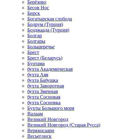
Берёзово
Бесов Нос
Бирск
Богатырская слобода
Бодрум (Турция)
Бозджаада (Турция)
Болгар
Болгары
Большеречье
Брест
Брест (Беларусь)
Буотама
бухта Академическая
бухта Аяя
бухта Бабушка
бухта Заворотная
бухта Змеиная
бухта Сосновая
бухта Сосновка
Бухты Большого моря
Валаам
Великий Новгород
Великий Новгород (Старая Русса)
Верккосаари
Весьегонск