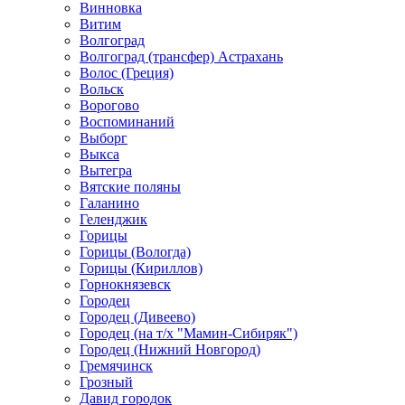
Винновка
Витим
Волгоград
Волгоград (трансфер) Астрахань
Волос (Греция)
Вольск
Ворогово
Воспоминаний
Выборг
Выкса
Вытегра
Вятские поляны
Галанино
Геленджик
Горицы
Горицы (Вологда)
Горицы (Кириллов)
Горнокнязевск
Городец
Городец (Дивеево)
Городец (на т/х "Мамин-Сибиряк")
Городец (Нижний Новгород)
Гремячинск
Грозный
Давид городок