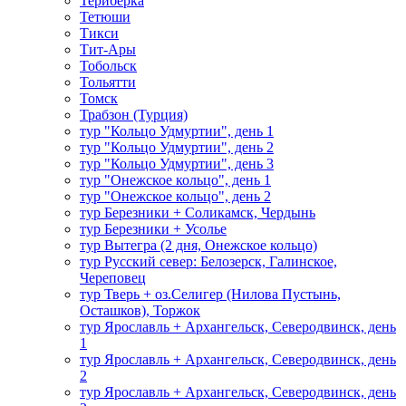
Териберка
Тетюши
Тикси
Тит-Ары
Тобольск
Тольятти
Томск
Трабзон (Турция)
тур "Кольцо Удмуртии", день 1
тур "Кольцо Удмуртии", день 2
тур "Кольцо Удмуртии", день 3
тур "Онежское кольцо", день 1
тур "Онежское кольцо", день 2
тур Березники + Соликамск, Чердынь
тур Березники + Усолье
тур Вытегра (2 дня, Онежское кольцо)
тур Русский север: Белозерск, Галинское,
Череповец
тур Тверь + оз.Селигер (Нилова Пустынь,
Осташков), Торжок
тур Ярославль + Архангельск, Северодвинск, день
1
тур Ярославль + Архангельск, Северодвинск, день
2
тур Ярославль + Архангельск, Северодвинск, день