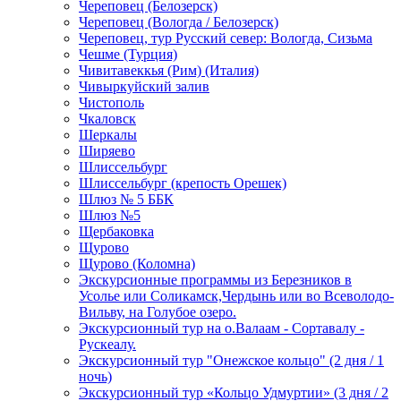
Череповец (Белозерск)
Череповец (Вологда / Белозерск)
Череповец, тур Русский север: Вологда, Сизьма
Чешме (Турция)
Чивитавеккья (Рим) (Италия)
Чивыркуйский залив
Чистополь
Чкаловск
Шеркалы
Ширяево
Шлиссельбург
Шлиссельбург (крепость Орешек)
Шлюз № 5 ББК
Шлюз №5
Щербаковка
Щурово
Щурово (Коломна)
Экскурсионные программы из Березников в
Усолье или Соликамск,Чердынь или во Всеволодо-
Вильву, на Голубое озеро.
Экскурсионный тур на о.Валаам - Сортавалу -
Рускеалу.
Экскурсионный тур "Онежское кольцо" (2 дня / 1
ночь)
Экскурсионный тур «Кольцо Удмуртии» (3 дня / 2