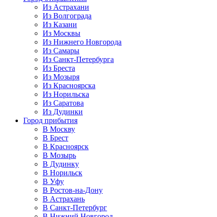
Из Астрахани
Из Волгограда
Из Казани
Из Москвы
Из Нижнего Новгорода
Из Самары
Из Санкт-Петербурга
Из Бреста
Из Мозыря
Из Красноярска
Из Норильска
Из Саратова
Из Дудинки
Город прибытия
В Москву
В Брест
В Красноярск
В Мозырь
В Дудинку
В Норильск
В Уфу
В Ростов-на-Дону
В Астрахань
В Санкт-Петербург
В Нижний Новгород