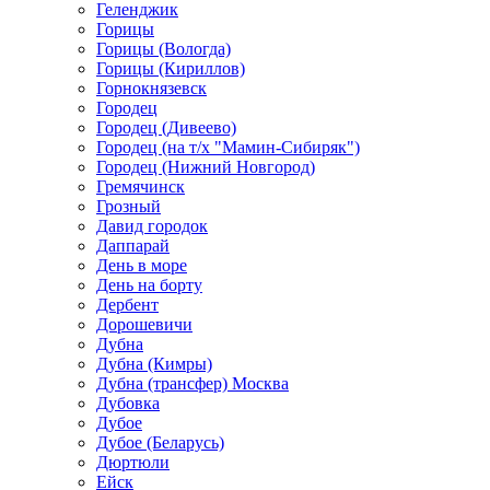
Геленджик
Горицы
Горицы (Вологда)
Горицы (Кириллов)
Горнокнязевск
Городец
Городец (Дивеево)
Городец (на т/х "Мамин-Сибиряк")
Городец (Нижний Новгород)
Гремячинск
Грозный
Давид городок
Даппарай
День в море
День на борту
Дербент
Дорошевичи
Дубна
Дубна (Кимры)
Дубна (трансфер) Москва
Дубовка
Дубое
Дубое (Беларусь)
Дюртюли
Ейск