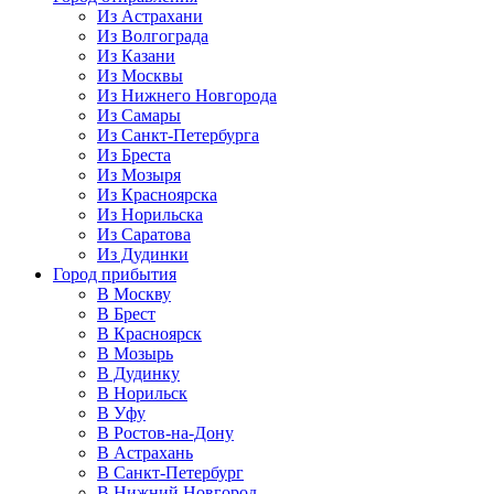
Из Астрахани
Из Волгограда
Из Казани
Из Москвы
Из Нижнего Новгорода
Из Самары
Из Санкт-Петербурга
Из Бреста
Из Мозыря
Из Красноярска
Из Норильска
Из Саратова
Из Дудинки
Город прибытия
В Москву
В Брест
В Красноярск
В Мозырь
В Дудинку
В Норильск
В Уфу
В Ростов-на-Дону
В Астрахань
В Санкт-Петербург
В Нижний Новгород