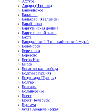
Ахтуба
Ашдод (Израиль)
Байкальское
Балаково
Балаково (Хвалынск)
Барабаново
Баргузинская долина
Баргузинский залив
Бахта
Баяндаевский Этнографический музей
Беломорск
Березники
Берёзово
Бесов Нос
Бирск
Богатырская слобода
Бодрум (Турция)
Бозджаада (Турция)
Болгар
Болгары
Большеречье
Брест
Брест (Беларусь)
Буотама
бухта Академическая