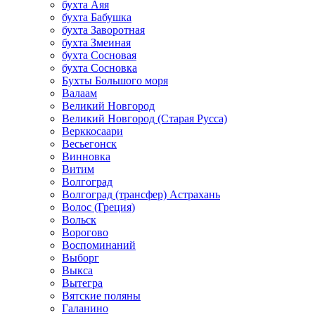
бухта Аяя
бухта Бабушка
бухта Заворотная
бухта Змеиная
бухта Сосновая
бухта Сосновка
Бухты Большого моря
Валаам
Великий Новгород
Великий Новгород (Старая Русса)
Верккосаари
Весьегонск
Винновка
Витим
Волгоград
Волгоград (трансфер) Астрахань
Волос (Греция)
Вольск
Ворогово
Воспоминаний
Выборг
Выкса
Вытегра
Вятские поляны
Галанино