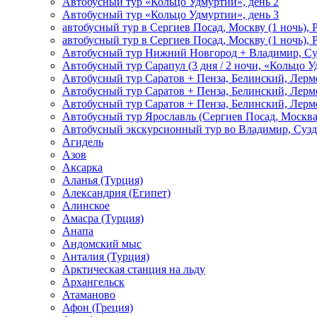
Автобусный тур «Кольцо Удмуртии», день 2
Автобусный тур «Кольцо Удмуртии», день 3
автобусный тур в Сергиев Посад, Москву (1 ночь), 
автобусный тур в Сергиев Посад, Москву (1 ночь), 
Автобусный тур Нижний Новгород + Владимир, Су
Автобусный тур Сарапул (3 дня / 2 ночи, «Кольцо 
Автобусный тур Саратов + Пенза, Белинский, Лермо
Автобусный тур Саратов + Пенза, Белинский, Лермо
Автобусный тур Саратов + Пенза, Белинский, Лермо
Автобусный тур Ярославль (Сергиев Посад, Москва 
Автобусный экскурсионный тур во Владимир, Сузд
Агидель
Азов
Аксарка
Аланья (Турция)
Александрия (Египет)
Алинское
Амасра (Турция)
Анапа
Андомский мыс
Анталия (Турция)
Арктическая станция на льду
Архангельск
Атаманово
Афон (Греция)