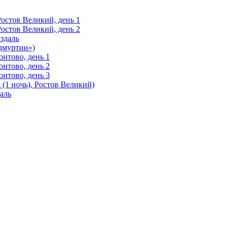
Ростов Великий, день 1
Ростов Великий, день 2
здаль
Удмуртии»)
нтово, день 1
нтово, день 2
нтово, день 3
(1 ночь), Ростов Великий)
аль