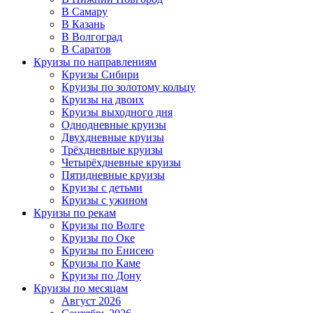
В Самару
В Казань
В Волгоград
В Саратов
Круизы по направлениям
Круизы Сибири
Круизы по золотому кольцу
Круизы на двоих
Круизы выходного дня
Однодневные круизы
Двухдневные круизы
Трёхдневные круизы
Четырёхдневные круизы
Пятидневные круизы
Круизы с детьми
Круизы с ужином
Круизы по рекам
Круизы по Волге
Круизы по Оке
Круизы по Енисею
Круизы по Каме
Круизы по Дону
Круизы по месяцам
Август 2026