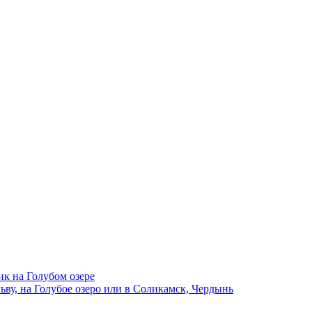
ик на Голубом озере
ву, на Голубое озеро или в Соликамск, Чердынь