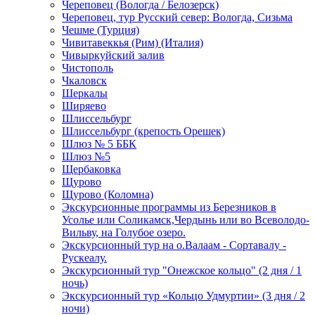
Череповец (Вологда / Белозерск)
Череповец, тур Русский север: Вологда, Сизьма
Чешме (Турция)
Чивитавеккья (Рим) (Италия)
Чивыркуйский залив
Чистополь
Чкаловск
Шеркалы
Ширяево
Шлиссельбург
Шлиссельбург (крепость Орешек)
Шлюз № 5 ББК
Шлюз №5
Щербаковка
Щурово
Щурово (Коломна)
Экскурсионные программы из Березников в
Усолье или Соликамск,Чердынь или во Всеволодо-
Вильву, на Голубое озеро.
Экскурсионный тур на о.Валаам - Сортавалу -
Рускеалу.
Экскурсионный тур "Онежское кольцо" (2 дня / 1
ночь)
Экскурсионный тур «Кольцо Удмуртии» (3 дня / 2
ночи)