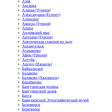
Азов
Аксарка
Аланья (Турция)
Александрия (Египет)
Алинское
Амасра (Турция)
Анапа
Андомский мыс
Анталия (Турция)
Арктическая станция на льду
Архангельск
Атаманово
Афон (Греция)
Ахтуба
Ашдод (Израиль)
Байкальское
Балаково
Балаково (Хвалынск)
Барабаново
Баргузинская долина
Баргузинский залив
Бахта
Баяндаевский Этнографический музей
Беломорск
Березники