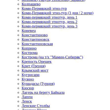
Колпашево
Коми-Пермяцкий этно-тур
Коми-Пермяцкий этно-тур (3 дня / 2 ночи)
Коми-пермяцкий этнотур, день 1
Коми-пермяцкий этнотур, день 2
Коми-пермяцкий этнотур, день 3
Коневец
Константиново
Константиновск
Константиновская
Коприно
Кострома
Кострома (на т/х "Мамин-Сибиряк")
Крепость Орешек
Крит (Греция)
Крымский мост
Кугрисари
Кузино
Кушадасы (Турция)
Кюсюр
Лагерь на берегу Байкала
Лаппи
Ленск
Ленские Столбы