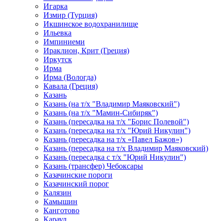
Игарка
Измир (Турция)
Икшинское водохранилище
Ильевка
Импиниеми
Ираклион, Крит (Греция)
Иркутск
Ирма
Ирма (Вологда)
Кавала (Греция)
Казань
Казань (на т/х "Владимир Маяковский")
Казань (на т/х "Мамин-Сибиряк")
Казань (пересадка на т/х "Борис Полевой")
Казань (пересадка на т/х "Юрий Никулин")
Казань (пересадка на т/х «Павел Бажов»)
Казань (пересадка на т/х Владимир Маяковский)
Казань (пересадка с т/х "Юрий Никулин")
Казань (трансфер) Чебоксары
Казачинские пороги
Казачинский порог
Калязин
Камышин
Канготово
Караул