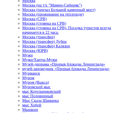
Москва
Москва (на т/х "Мамин-Сибиряк")
Москва (причал Большой каменный мост)
Москва (проживание на теплоходе)
Москва (СРВ)
Москва (стоянка на СРВ)
Москва (стоянка на СРВ). Посадка туристов всегда
начинается в 22 часа.
Москва (трансфер)
Москва (трансфер) Дубна
Москва (трансфер) Калязин
Москва (ЮРВ)
Мужи
Мужи/Ханты-Мужи
Музей-диорама «Прорыв блокады Ленинграда»
музей-заповедник «Прорыв блокады Ленинграда»
Мурманск
Муром
Муром (Выкса)
Муромский мыс
мыс Котельниковский
мыс Половинный
Мыс Скала Шаманка
мыс Хобой
Мышкин