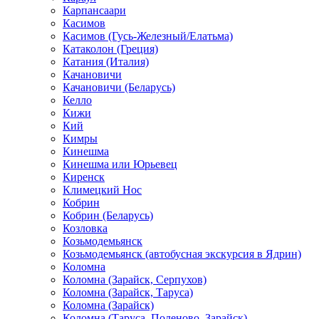
Карпансаари
Касимов
Касимов (Гусь-Железный/Елатьма)
Катаколон (Греция)
Катания (Италия)
Качановичи
Качановичи (Беларусь)
Келло
Кижи
Кий
Кимры
Кинешма
Кинешма или Юрьевец
Киренск
Климецкий Нос
Кобрин
Кобрин (Беларусь)
Козловка
Козьмодемьянск
Козьмодемьянск (автобусная экскурсия в Ядрин)
Коломна
Коломна (Зарайск, Серпухов)
Коломна (Зарайск, Таруса)
Коломна (Зарайск)
Коломна (Таруса, Поленово, Зарайск)