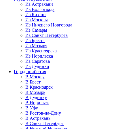
Из Астрахани
Из Волгограда
Из Казани
Из Москвы
Из Нижнего Новгорода
Из Самары
Из Санкт-Петербурга
Из Бреста
Из Мозыря
Из Красноярска
Из Норильска
Из Саратова
Из Дудинки
Город прибытия
В Москву
В Брест
В Красноярск
В Мозырь
В Дудинку
В Норильск
В Уфу
В Ростов-на-Дону
В Астрахань
В Санкт-Петербург
В Нижний Новгород