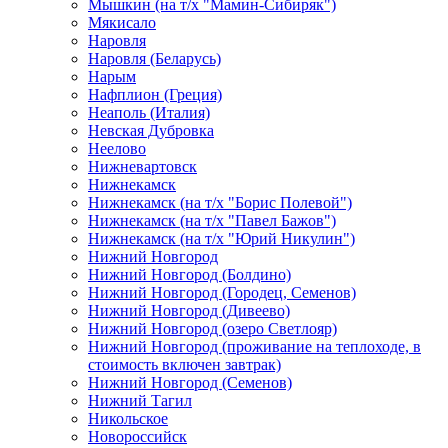
Мышкин (на т/х "Мамин-Сибиряк")
Мякисало
Наровля
Наровля (Беларусь)
Нарым
Нафплион (Греция)
Неаполь (Италия)
Невская Дубровка
Неелово
Нижневартовск
Нижнекамск
Нижнекамск (на т/х "Борис Полевой")
Нижнекамск (на т/х "Павел Бажов")
Нижнекамск (на т/х "Юрий Никулин")
Нижний Новгород
Нижний Новгород (Болдино)
Нижний Новгород (Городец, Семенов)
Нижний Новгород (Дивеево)
Нижний Новгород (озеро Светлояр)
Нижний Новгород (проживание на теплоходе, в
стоимость включен завтрак)
Нижний Новгород (Семенов)
Нижний Тагил
Никольское
Новороссийск