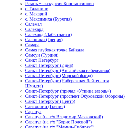
Рязань + экскурсия Константиново
с. Галанино
с. Макарий
с. Максимиха (Бурятия)
Салемал
Салехард
Салехард (Лабытнанги)
Салоники (Греция)
Самара
Самая глубокая точка Байкала
Самсун (Турция)
Санкт Петербург
Санкт-Петербург (2 дня)
Санкт-Петербург (Английская набережная)
Санкт-Петербург (Морской фасад)
Санкт-Петербург (Набережная Лейтенанта
Шмидта)
Санкт-Петербург (причал «Уткина заводь»)
Санкт-Петербург (проспект Обуховской Обороны)
Санкт-Петербург (Центр)
Санторини (Греция)
Сарапул
Сарапул (на т/х Владимир Маяковский)
Сарапул (на т/х "Борис Полевой")
Сарапул (на т/х "Мамин-Сибиряк")