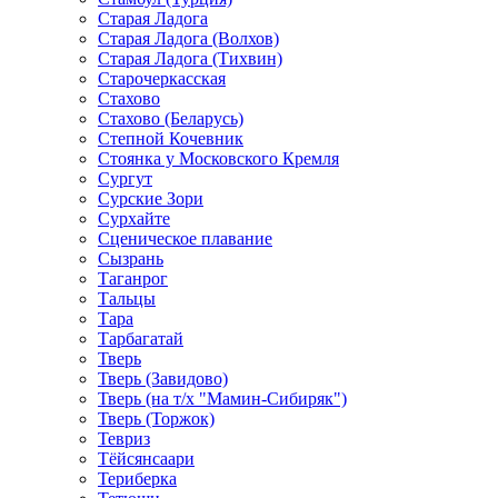
Старая Ладога
Старая Ладога (Волхов)
Старая Ладога (Тихвин)
Старочеркасская
Стахово
Стахово (Беларусь)
Степной Кочевник
Стоянка у Московского Кремля
Сургут
Сурские Зори
Сурхайте
Сценическое плавание
Сызрань
Таганрог
Тальцы
Тара
Тарбагатай
Тверь
Тверь (Завидово)
Тверь (на т/х "Мамин-Сибиряк")
Тверь (Торжок)
Тевриз
Тёйсянсаари
Териберка