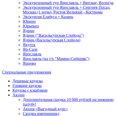
Экскурсионный тур Ярославль + Вятское, Вологда
Экскурсионный тур Ярославль + Сергиев Посад,
Москва (1 ночь), Ростов Великий - Кострома
Экскурсия Елабуга + Казань
Юрино
Юрьевец
Ядрин
Ядрин ("Васильсурская Слобода")
Ядрин (Васильсурская Слобода)
Якутск
Яр-Сале
Ярославль
Ярославль (на т/х "Мамин-Сибиряк")
Ярцево
Специальные предложения
Дешевые круизы
Горящие круизы
Круизы с кэшбэком
Акции
Дополнительная скидка 10 000 рублей на нижнюю
палубу!
Акция «Выгодный курс»
Скидка имениннику