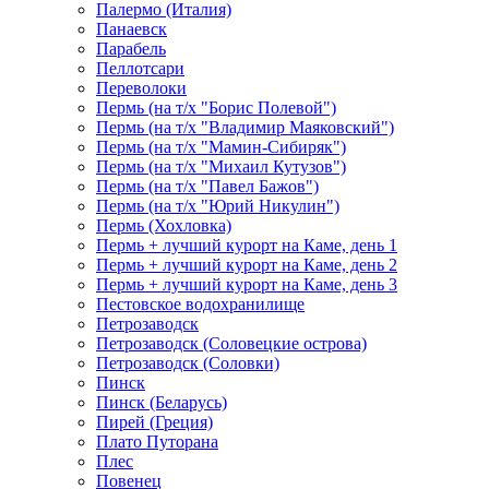
Палермо (Италия)
Панаевск
Парабель
Пеллотсари
Переволоки
Пермь (на т/х "Борис Полевой")
Пермь (на т/х "Владимир Маяковский")
Пермь (на т/х "Мамин-Сибиряк")
Пермь (на т/х "Михаил Кутузов")
Пермь (на т/х "Павел Бажов")
Пермь (на т/х "Юрий Никулин")
Пермь (Хохловка)
Пермь + лучший курорт на Каме, день 1
Пермь + лучший курорт на Каме, день 2
Пермь + лучший курорт на Каме, день 3
Пестовское водохранилище
Петрозаводск
Петрозаводск (Соловецкие острова)
Петрозаводск (Соловки)
Пинск
Пинск (Беларусь)
Пирей (Греция)
Плато Путорана
Плес
Повенец