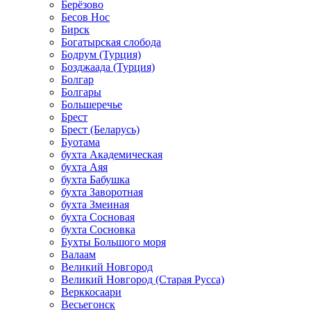
Берёзово
Бесов Нос
Бирск
Богатырская слобода
Бодрум (Турция)
Бозджаада (Турция)
Болгар
Болгары
Большеречье
Брест
Брест (Беларусь)
Буотама
бухта Академическая
бухта Аяя
бухта Бабушка
бухта Заворотная
бухта Змеиная
бухта Сосновая
бухта Сосновка
Бухты Большого моря
Валаам
Великий Новгород
Великий Новгород (Старая Русса)
Верккосаари
Весьегонск