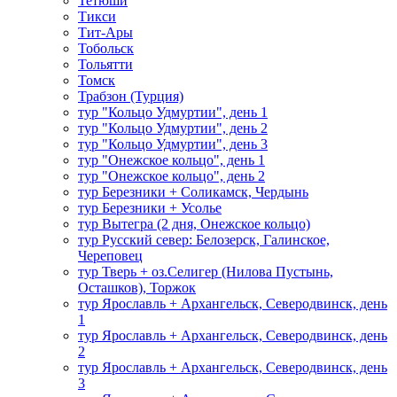
Тетюши
Тикси
Тит-Ары
Тобольск
Тольятти
Томск
Трабзон (Турция)
тур "Кольцо Удмуртии", день 1
тур "Кольцо Удмуртии", день 2
тур "Кольцо Удмуртии", день 3
тур "Онежское кольцо", день 1
тур "Онежское кольцо", день 2
тур Березники + Соликамск, Чердынь
тур Березники + Усолье
тур Вытегра (2 дня, Онежское кольцо)
тур Русский север: Белозерск, Галинское,
Череповец
тур Тверь + оз.Селигер (Нилова Пустынь,
Осташков), Торжок
тур Ярославль + Архангельск, Северодвинск, день
1
тур Ярославль + Архангельск, Северодвинск, день
2
тур Ярославль + Архангельск, Северодвинск, день
3