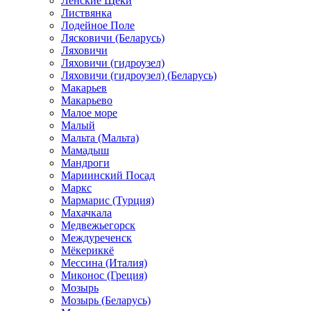
Ленские Щеки
Листвянка
Лодейное Поле
Лясковичи (Беларусь)
Ляховичи
Ляховичи (гидроузел)
Ляховичи (гидроузел) (Беларусь)
Макарьев
Макарьево
Малое море
Малый
Мальта (Мальта)
Мамадыш
Мандроги
Мариинский Посад
Маркс
Мармарис (Турция)
Махачкала
Медвежьегорск
Междуреченск
Мёкериккё
Мессина (Италия)
Миконос (Греция)
Мозырь
Мозырь (Беларусь)