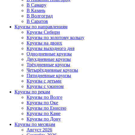
В Самару
В Казань
В Волгоград
В Саратов
Круизы по направлениям
Круизы Сибири
Круизы по золотому кольцу
Круизы на двоих
Круизы выходного дня
Однодневные круизы
Двухдневные круизы
Трёхдневные круизы
Четырёхдневные круизы
Пятидневные круизы
Круизы с детьми
Круизы с ужином
Круизы по рекам
Круизы по Волге
Круизы по Оке
Круизы по Енисею
Круизы по Каме
Круизы по Дону
Круизы по месяцам
Август 2026