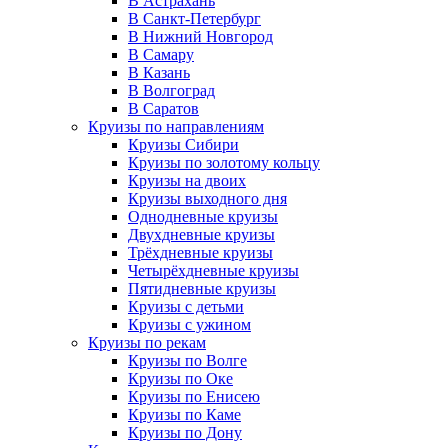
В Астрахань
В Санкт-Петербург
В Нижний Новгород
В Самару
В Казань
В Волгоград
В Саратов
Круизы по направлениям
Круизы Сибири
Круизы по золотому кольцу
Круизы на двоих
Круизы выходного дня
Однодневные круизы
Двухдневные круизы
Трёхдневные круизы
Четырёхдневные круизы
Пятидневные круизы
Круизы с детьми
Круизы с ужином
Круизы по рекам
Круизы по Волге
Круизы по Оке
Круизы по Енисею
Круизы по Каме
Круизы по Дону