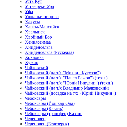
Усть-Кут
Устье реки Ура
Уфа
Ушканьи острова
Хакусы
Ханты-Мансийск
Хвалынск
Хвойный Бор
Хейнясенмаа
Хийденсельга
Хийденсельга (Рускеала)
Хохловка
Хужир
Чайковский
Чайковский (на т/х "Михаил Кутузов")
Чайковский (на т/х "Павел Бажов") (техн.)
Чайковский (на т/х "Юрий Никулин") (техн.)
Чайковский (на т/х Владимир Маяковский)
Чайковский (посадка на т/х «Юрий Никулин»)
Чебоксары
Чебоксары (Йошкар-Ола)
Чебоксары (Казань)
Чебоксары (трансфер) Казань
Череповец
Череповец (Белозерск)