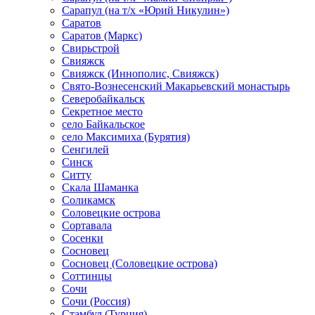
Сарапул (на т/х «Юрий Никулин»)
Саратов
Саратов (Маркс)
Свирьстрой
Свияжск
Свияжск (Иннополис, Свияжск)
Свято-Вознесенский Макарьевский монастырь
Северобайкальск
Секретное место
село Байкальское
село Максимиха (Бурятия)
Сенгилей
Синск
Ситту
Скала Шаманка
Соликамск
Соловецкие острова
Сортавала
Сосенки
Сосновец
Сосновец (Соловецкие острова)
Соттинцы
Сочи
Сочи (Россия)
Стамбул (Турция)