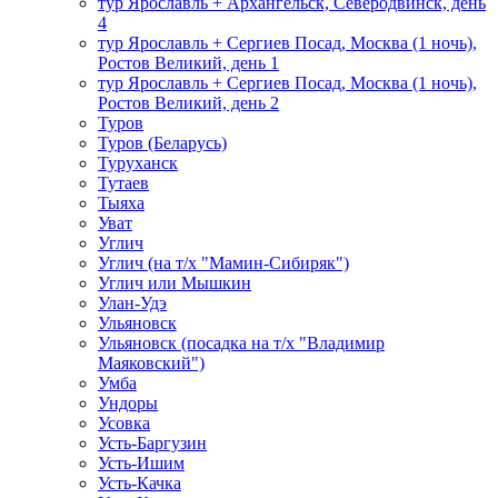
тур Ярославль + Архангельск, Северодвинск, день
4
тур Ярославль + Сергиев Посад, Москва (1 ночь),
Ростов Великий, день 1
тур Ярославль + Сергиев Посад, Москва (1 ночь),
Ростов Великий, день 2
Туров
Туров (Беларусь)
Туруханск
Тутаев
Тыяха
Уват
Углич
Углич (на т/х "Мамин-Сибиряк")
Углич или Мышкин
Улан-Удэ
Ульяновск
Ульяновск (посадка на т/х "Владимир
Маяковский")
Умба
Ундоры
Усовка
Усть-Баргузин
Усть-Ишим
Усть-Качка