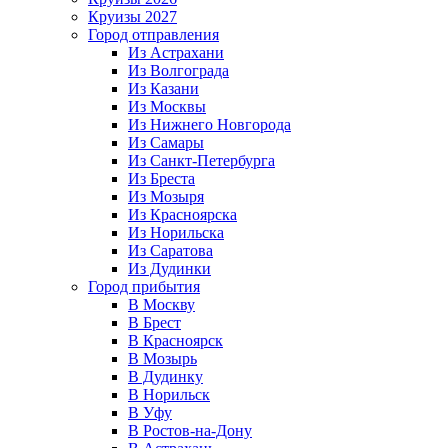
Круизы 2027
Город отправления
Из Астрахани
Из Волгограда
Из Казани
Из Москвы
Из Нижнего Новгорода
Из Самары
Из Санкт-Петербурга
Из Бреста
Из Мозыря
Из Красноярска
Из Норильска
Из Саратова
Из Дудинки
Город прибытия
В Москву
В Брест
В Красноярск
В Мозырь
В Дудинку
В Норильск
В Уфу
В Ростов-на-Дону