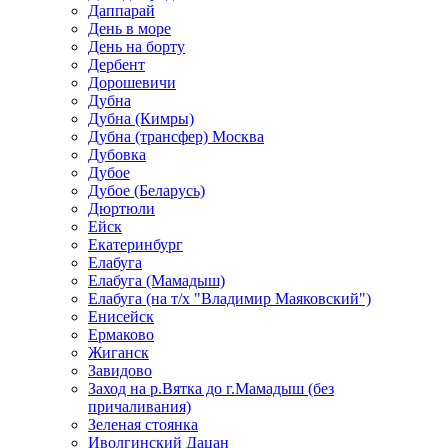
Даппарай
День в море
День на борту
Дербент
Дорошевичи
Дубна
Дубна (Кимры)
Дубна (трансфер) Москва
Дубовка
Дубое
Дубое (Беларусь)
Дюртюли
Ейск
Екатеринбург
Елабуга
Елабуга (Мамадыш)
Елабуга (на т/х "Владимир Маяковский")
Енисейск
Ермаково
Жиганск
Завидово
Заход на р.Вятка до г.Мамадыш (без
причаливания)
Зеленая стоянка
Иволгинский Дацан