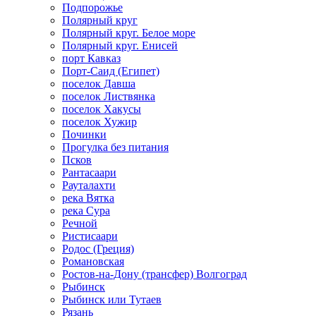
Подпорожье
Полярный круг
Полярный круг. Белое море
Полярный круг. Енисей
порт Кавказ
Порт-Саид (Египет)
поселок Давша
поселок Листвянка
поселок Хакусы
поселок Хужир
Починки
Прогулка без питания
Псков
Рантасаари
Рауталахти
река Вятка
река Сура
Речной
Ристисаари
Родос (Греция)
Романовская
Ростов-на-Дону (трансфер) Волгоград
Рыбинск
Рыбинск или Тутаев
Рязань