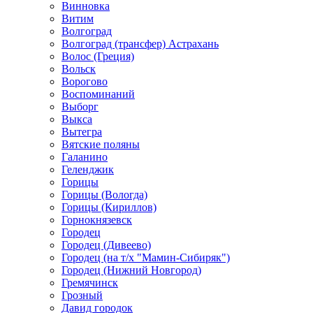
Винновка
Витим
Волгоград
Волгоград (трансфер) Астрахань
Волос (Греция)
Вольск
Ворогово
Воспоминаний
Выборг
Выкса
Вытегра
Вятские поляны
Галанино
Геленджик
Горицы
Горицы (Вологда)
Горицы (Кириллов)
Горнокнязевск
Городец
Городец (Дивеево)
Городец (на т/х "Мамин-Сибиряк")
Городец (Нижний Новгород)
Гремячинск
Грозный
Давид городок