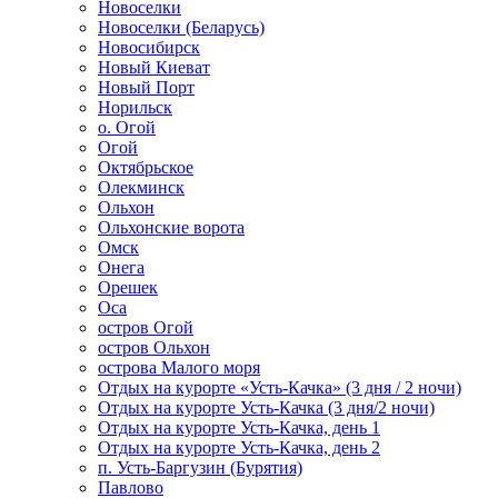
Новоселки
Новоселки (Беларусь)
Новосибирск
Новый Киеват
Новый Порт
Норильск
о. Огой
Огой
Октябрьское
Олекминск
Ольхон
Ольхонские ворота
Омск
Онега
Орешек
Оса
остров Огой
остров Ольхон
острова Малого моря
Отдых на курорте «Усть-Качка» (3 дня / 2 ночи)
Отдых на курорте Усть-Качка (3 дня/2 ночи)
Отдых на курорте Усть-Качка, день 1
Отдых на курорте Усть-Качка, день 2
п. Усть-Баргузин (Бурятия)
Павлово