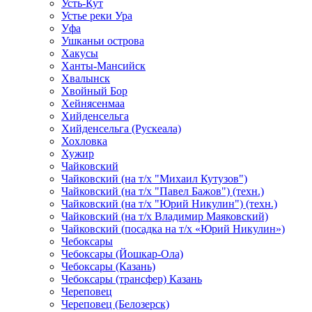
Усть-Кут
Устье реки Ура
Уфа
Ушканьи острова
Хакусы
Ханты-Мансийск
Хвалынск
Хвойный Бор
Хейнясенмаа
Хийденсельга
Хийденсельга (Рускеала)
Хохловка
Хужир
Чайковский
Чайковский (на т/х "Михаил Кутузов")
Чайковский (на т/х "Павел Бажов") (техн.)
Чайковский (на т/х "Юрий Никулин") (техн.)
Чайковский (на т/х Владимир Маяковский)
Чайковский (посадка на т/х «Юрий Никулин»)
Чебоксары
Чебоксары (Йошкар-Ола)
Чебоксары (Казань)
Чебоксары (трансфер) Казань
Череповец
Череповец (Белозерск)