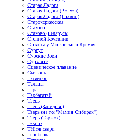
Старая Ладога
Старая Ладога (Волхов)
Старая Ладога (Тихвин)
Старочеркасская
Стахово
Стахово (Беларусь)
Степной Кочевник
Стоянка у Московского Кремля
Сургут
Сурские Зори
Сурхайте
Сценическое плавание
Сызрань
Таганрог
Тальцы
Тара
Тарбагатай
Тверь
Тверь (Завидово)
Тверь (на т/х "Мамин-Сибиряк")
Тверь (Торжок)
Тевриз
Тёйсянсаари
Териберка