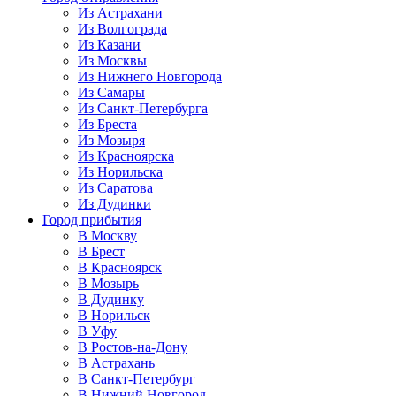
Из Астрахани
Из Волгограда
Из Казани
Из Москвы
Из Нижнего Новгорода
Из Самары
Из Санкт-Петербурга
Из Бреста
Из Мозыря
Из Красноярска
Из Норильска
Из Саратова
Из Дудинки
Город прибытия
В Москву
В Брест
В Красноярск
В Мозырь
В Дудинку
В Норильск
В Уфу
В Ростов-на-Дону
В Астрахань
В Санкт-Петербург
В Нижний Новгород