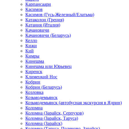
Карпансаари
Касимов
Касимов (Гусь-Железный/Елатьма)
Катаколон (Греция)
Катания (Италия)
Качановичи
Качановичи (Беларусь)
Келло
Кижи
Кий
Кимры
Кинешма
Кинешма или Юрьевец
Киренск
Климецкий Нос
Кобрин
Кобрин (Беларусь)
Козловка
Козьмодемьянск
Козьмодемьянск (автобусная экскурсия в Ядрин)
Коломна
Коломна (Зарайск, Серпухов)
Коломна (Зарайск, Таруса)
Коломна (Зарайск)
Коломна (Таруса, Поленово, Зарайск)