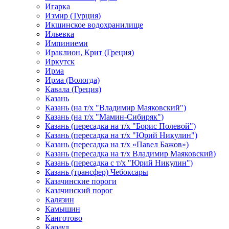
Игарка
Измир (Турция)
Икшинское водохранилище
Ильевка
Импиниеми
Ираклион, Крит (Греция)
Иркутск
Ирма
Ирма (Вологда)
Кавала (Греция)
Казань
Казань (на т/х "Владимир Маяковский")
Казань (на т/х "Мамин-Сибиряк")
Казань (пересадка на т/х "Борис Полевой")
Казань (пересадка на т/х "Юрий Никулин")
Казань (пересадка на т/х «Павел Бажов»)
Казань (пересадка на т/х Владимир Маяковский)
Казань (пересадка с т/х "Юрий Никулин")
Казань (трансфер) Чебоксары
Казачинские пороги
Казачинский порог
Калязин
Камышин
Канготово
Караул