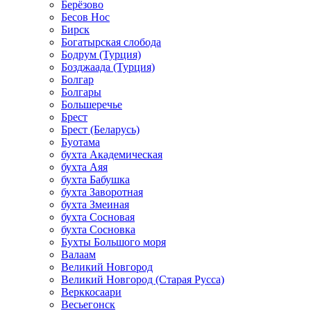
Берёзово
Бесов Нос
Бирск
Богатырская слобода
Бодрум (Турция)
Бозджаада (Турция)
Болгар
Болгары
Большеречье
Брест
Брест (Беларусь)
Буотама
бухта Академическая
бухта Аяя
бухта Бабушка
бухта Заворотная
бухта Змеиная
бухта Сосновая
бухта Сосновка
Бухты Большого моря
Валаам
Великий Новгород
Великий Новгород (Старая Русса)
Верккосаари
Весьегонск