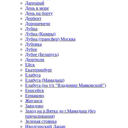
Даппарай
День в море
День на борту
Дербент
Дорошевичи
Дубна
Дубна (Кимры)
Дубна (трансфер) Москва
Дубовка
Дубое
Дубое (Беларусь)
Дюртюли
Ейск
Екатеринбург
Елабуга
Елабуга (Мамадыш)
Елабуга (на т/х "Владимир Маяковский")
Енисейск
Ермаково
Жиганск
Завидово
Заход на р.Вятка до г.Мамадыш (без
причаливания)
Зеленая стоянка
Иволгинский Дацан