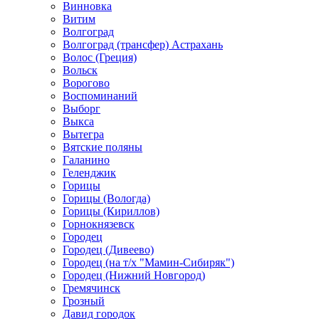
Винновка
Витим
Волгоград
Волгоград (трансфер) Астрахань
Волос (Греция)
Вольск
Ворогово
Воспоминаний
Выборг
Выкса
Вытегра
Вятские поляны
Галанино
Геленджик
Горицы
Горицы (Вологда)
Горицы (Кириллов)
Горнокнязевск
Городец
Городец (Дивеево)
Городец (на т/х "Мамин-Сибиряк")
Городец (Нижний Новгород)
Гремячинск
Грозный
Давид городок