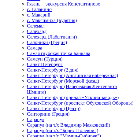
Рязань + экскурсия Константиново
с. Галанино
с. Макарий
с. Максимиха (Бурятия)
Салемал
Салехард
Салехард (Лабытнанги)
Салоники (Греция)
Самара
Самая глубокая точка Байкала
Самсун (Турция)
Санкт Петербург
Санкт-Петербург (2 дня)
Санкт-Петербург (Английская набережная)
Санкт-Петербург (Морской фасад)
Санкт-Петербург (Набережная Лейтенанта
Шмидта)
Санкт-Петербург (причал «Уткина заводь»)
Санкт-Петербург (проспект Обуховской Обороны)
Санкт-Петербург (Центр)
Санторини (Греция)
Сарапул
Сарапул (на т/х Владимир Маяковский)
Сарапул (на т/х "Борис Полевой")
Сарапул (на т/х "Мамин-Сибиряк")