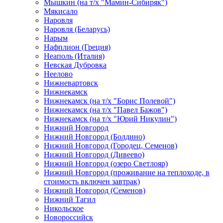
Мышкин (на т/х "Мамин-Сибиряк")
Мякисало
Наровля
Наровля (Беларусь)
Нарым
Нафплион (Греция)
Неаполь (Италия)
Невская Дубровка
Неелово
Нижневартовск
Нижнекамск
Нижнекамск (на т/х "Борис Полевой")
Нижнекамск (на т/х "Павел Бажов")
Нижнекамск (на т/х "Юрий Никулин")
Нижний Новгород
Нижний Новгород (Болдино)
Нижний Новгород (Городец, Семенов)
Нижний Новгород (Дивеево)
Нижний Новгород (озеро Светлояр)
Нижний Новгород (проживание на теплоходе, в
стоимость включен завтрак)
Нижний Новгород (Семенов)
Нижний Тагил
Никольское
Новороссийск