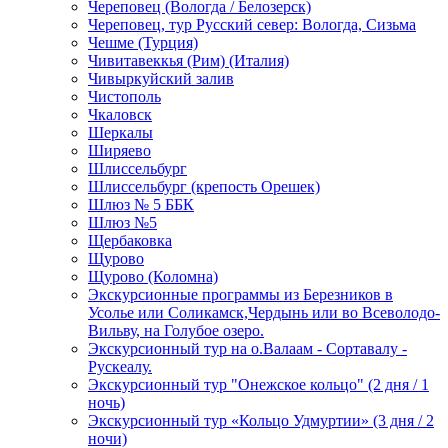
Череповец (Вологда / Белозерск)
Череповец, тур Русский север: Вологда, Сизьма
Чешме (Турция)
Чивитавеккья (Рим) (Италия)
Чивыркуйский залив
Чистополь
Чкаловск
Шеркалы
Ширяево
Шлиссельбург
Шлиссельбург (крепость Орешек)
Шлюз № 5 ББК
Шлюз №5
Щербаковка
Щурово
Щурово (Коломна)
Экскурсионные программы из Березников в
Усолье или Соликамск,Чердынь или во Всеволодо-
Вильву, на Голубое озеро.
Экскурсионный тур на о.Валаам - Сортавалу -
Рускеалу.
Экскурсионный тур "Онежское кольцо" (2 дня / 1
ночь)
Экскурсионный тур «Кольцо Удмуртии» (3 дня / 2
ночи)