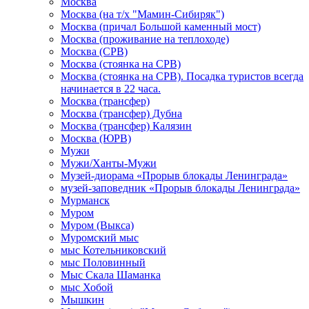
Москва
Москва (на т/х "Мамин-Сибиряк")
Москва (причал Большой каменный мост)
Москва (проживание на теплоходе)
Москва (СРВ)
Москва (стоянка на СРВ)
Москва (стоянка на СРВ). Посадка туристов всегда
начинается в 22 часа.
Москва (трансфер)
Москва (трансфер) Дубна
Москва (трансфер) Калязин
Москва (ЮРВ)
Мужи
Мужи/Ханты-Мужи
Музей-диорама «Прорыв блокады Ленинграда»
музей-заповедник «Прорыв блокады Ленинграда»
Мурманск
Муром
Муром (Выкса)
Муромский мыс
мыс Котельниковский
мыс Половинный
Мыс Скала Шаманка
мыс Хобой
Мышкин