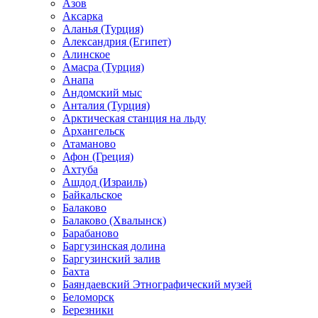
Азов
Аксарка
Аланья (Турция)
Александрия (Египет)
Алинское
Амасра (Турция)
Анапа
Андомский мыс
Анталия (Турция)
Арктическая станция на льду
Архангельск
Атаманово
Афон (Греция)
Ахтуба
Ашдод (Израиль)
Байкальское
Балаково
Балаково (Хвалынск)
Барабаново
Баргузинская долина
Баргузинский залив
Бахта
Баяндаевский Этнографический музей
Беломорск
Березники