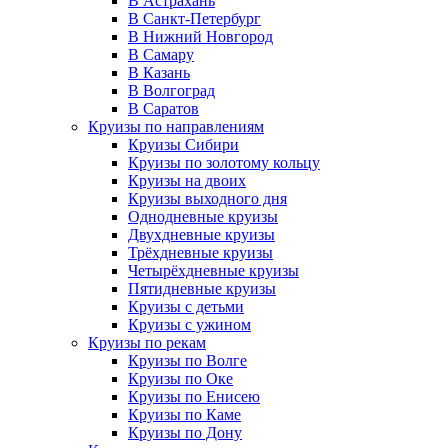
В Астрахань
В Санкт-Петербург
В Нижний Новгород
В Самару
В Казань
В Волгоград
В Саратов
Круизы по направлениям
Круизы Сибири
Круизы по золотому кольцу
Круизы на двоих
Круизы выходного дня
Однодневные круизы
Двухдневные круизы
Трёхдневные круизы
Четырёхдневные круизы
Пятидневные круизы
Круизы с детьми
Круизы с ужином
Круизы по рекам
Круизы по Волге
Круизы по Оке
Круизы по Енисею
Круизы по Каме
Круизы по Дону