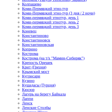
Колпашево
Коми-Пермяцкий этно-тур
Коми-Пермяцкий этно-тур (3 дня / 2 ночи)
Коми-пермяцкий этнотур, день 1
Коми-пермяцкий этнотур, день 2
Коми-пермяцкий этнотур, день 3
Коневец
Константиново
Константиновск
Константиновская
Коприно
Кострома
Кострома (на т/х "Мамин-Сибиряк")
Крепость Орешек
Крит (Греция)
Крымский мост
Кугрисари
Кузино
Кушадасы (Турция)
Кюсюр
Лагерь на берегу Байкала
Лаппи
Ленск
Ленские Столбы