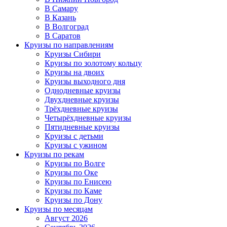
В Самару
В Казань
В Волгоград
В Саратов
Круизы по направлениям
Круизы Сибири
Круизы по золотому кольцу
Круизы на двоих
Круизы выходного дня
Однодневные круизы
Двухдневные круизы
Трёхдневные круизы
Четырёхдневные круизы
Пятидневные круизы
Круизы с детьми
Круизы с ужином
Круизы по рекам
Круизы по Волге
Круизы по Оке
Круизы по Енисею
Круизы по Каме
Круизы по Дону
Круизы по месяцам
Август 2026