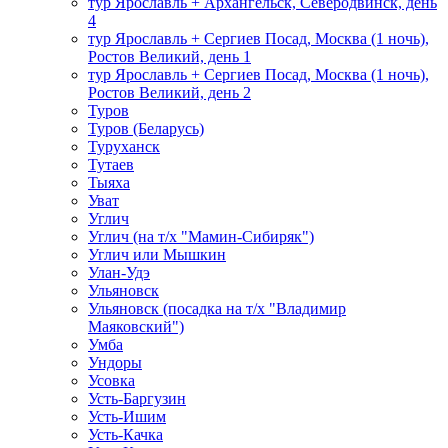
тур Ярославль + Архангельск, Северодвинск, день
4
тур Ярославль + Сергиев Посад, Москва (1 ночь),
Ростов Великий, день 1
тур Ярославль + Сергиев Посад, Москва (1 ночь),
Ростов Великий, день 2
Туров
Туров (Беларусь)
Туруханск
Тутаев
Тыяха
Уват
Углич
Углич (на т/х "Мамин-Сибиряк")
Углич или Мышкин
Улан-Удэ
Ульяновск
Ульяновск (посадка на т/х "Владимир
Маяковский")
Умба
Ундоры
Усовка
Усть-Баргузин
Усть-Ишим
Усть-Качка