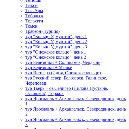
Тетюши
Тикси
Тит-Ары
Тобольск
Тольятти
Томск
Трабзон (Турция)
тур "Кольцо Удмуртии", день 1
тур "Кольцо Удмуртии", день 2
тур "Кольцо Удмуртии", день 3
тур "Онежское кольцо", день 1
тур "Онежское кольцо", день 2
тур Березники + Соликамск, Чердынь
тур Березники + Усолье
тур Вытегра (2 дня, Онежское кольцо)
тур Русский север: Белозерск, Галинское,
Череповец
тур Тверь + оз.Селигер (Нилова Пустынь,
Осташков), Торжок
тур Ярославль + Архангельск, Северодвинск, день
1
тур Ярославль + Архангельск, Северодвинск, день
2
тур Ярославль + Архангельск, Северодвинск, день
3