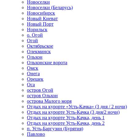
Новоселки
Новоселки (Беларусь)
Новосибирск
Новый Киеват
Новый Порт
Норильск
о. Огой
Огой
Октябрьское
Олекминск
Ольхон
Ольхонские ворота
Омск
Онега
Орешек
Оса
остров Огой
остров Ольхон
острова Малого моря
Отдых на курорте «Усть-Качка» (3 дня / 2 ночи)
Отдых на курорте Усть-Качка (3 дня/2 ночи)
Отдых на курорте Усть-Качка, день 1
Отдых на курорте Усть-Качка, день 2
п. Усть-Баргузин (Бурятия)
Павлово