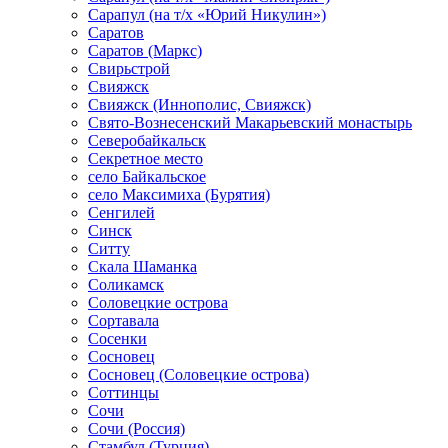
Сарапул (на т/х «Юрий Никулин»)
Саратов
Саратов (Маркс)
Свирьстрой
Свияжск
Свияжск (Иннополис, Свияжск)
Свято-Вознесенский Макарьевский монастырь
Северобайкальск
Секретное место
село Байкальское
село Максимиха (Бурятия)
Сенгилей
Синск
Ситту
Скала Шаманка
Соликамск
Соловецкие острова
Сортавала
Сосенки
Сосновец
Сосновец (Соловецкие острова)
Соттинцы
Сочи
Сочи (Россия)
Стамбул (Турция)