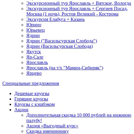
Экскурсионный тур Ярославль + Вятское, Вологда
Экскурсионный тур Ярославль + Сергиев Посад,
Москва (1 ночь), Ростов Великий - Кострома
Экскурсия Елабуга + Казань
Юрино
Юрьевец
Ядрин
Ядрин ("Васильсурская Слобода")
Ядрин (Васильсурская Слобода)
Якутск
Яр-Сале
Ярославль
Ярославль (на т/х "Мамин-Сибиряк")
Ярцево
Специальные предложения
Дешевые круизы
Горящие круизы
Круизы с кэшбэком
Акции
Дополнительная скидка 10 000 рублей на нижнюю
палубу!
Акция «Выгодный курс»
Скидка имениннику