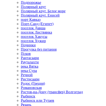
Подпорожье
Полярный круг
Полярный круг. Белое море
Полярный круг. Енисей
порт Кавказ
Порт-Саид (Египет)
поселок Давша
поселок Листвянка
поселок Хакусы
поселок Хужир
Починки
Прогулка без питания
Псков
Рантасаари
Рауталахти
река Вятка
река Сура
Речной
Ристисаари
Родос (Греция)
Романовская
Ростов-на-Дону (трансфер) Волгоград
Рыбинск
Рыбинск или Тутаев
Рязань