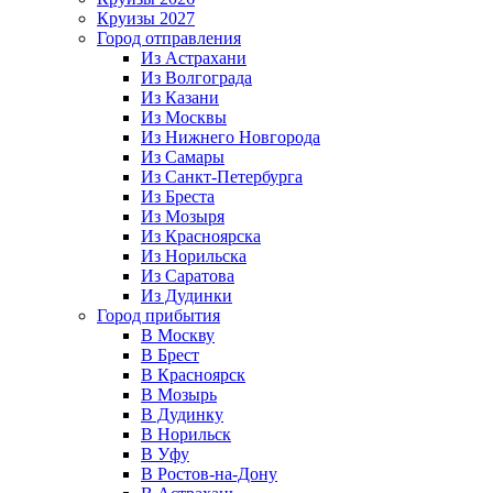
Круизы 2027
Город отправления
Из Астрахани
Из Волгограда
Из Казани
Из Москвы
Из Нижнего Новгорода
Из Самары
Из Санкт-Петербурга
Из Бреста
Из Мозыря
Из Красноярска
Из Норильска
Из Саратова
Из Дудинки
Город прибытия
В Москву
В Брест
В Красноярск
В Мозырь
В Дудинку
В Норильск
В Уфу
В Ростов-на-Дону