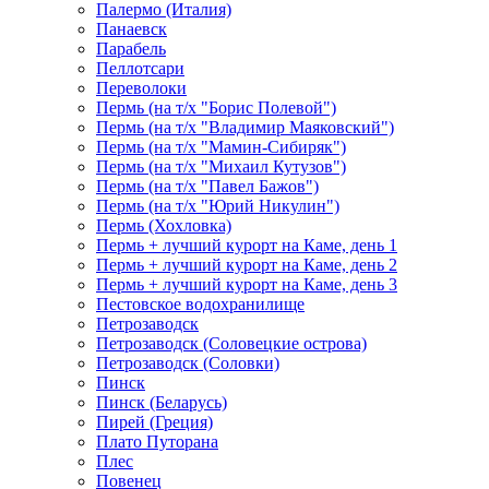
Палермо (Италия)
Панаевск
Парабель
Пеллотсари
Переволоки
Пермь (на т/х "Борис Полевой")
Пермь (на т/х "Владимир Маяковский")
Пермь (на т/х "Мамин-Сибиряк")
Пермь (на т/х "Михаил Кутузов")
Пермь (на т/х "Павел Бажов")
Пермь (на т/х "Юрий Никулин")
Пермь (Хохловка)
Пермь + лучший курорт на Каме, день 1
Пермь + лучший курорт на Каме, день 2
Пермь + лучший курорт на Каме, день 3
Пестовское водохранилище
Петрозаводск
Петрозаводск (Соловецкие острова)
Петрозаводск (Соловки)
Пинск
Пинск (Беларусь)
Пирей (Греция)
Плато Путорана
Плес
Повенец