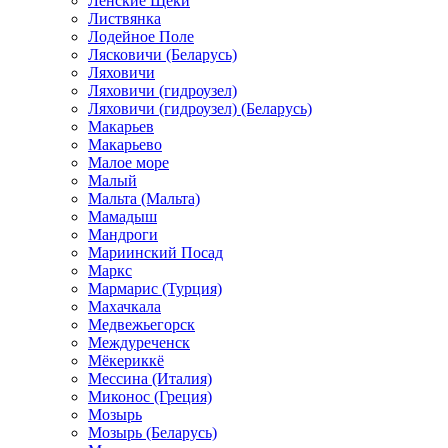
Ленские Щеки
Листвянка
Лодейное Поле
Лясковичи (Беларусь)
Ляховичи
Ляховичи (гидроузел)
Ляховичи (гидроузел) (Беларусь)
Макарьев
Макарьево
Малое море
Малый
Мальта (Мальта)
Мамадыш
Мандроги
Мариинский Посад
Маркс
Мармарис (Турция)
Махачкала
Медвежьегорск
Междуреченск
Мёкериккё
Мессина (Италия)
Миконос (Греция)
Мозырь
Мозырь (Беларусь)