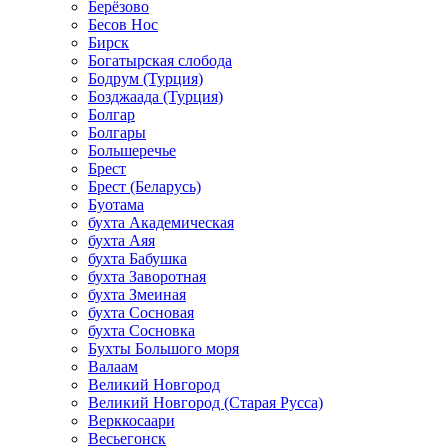
Берёзово
Бесов Нос
Бирск
Богатырская слобода
Бодрум (Турция)
Бозджаада (Турция)
Болгар
Болгары
Большеречье
Брест
Брест (Беларусь)
Буотама
бухта Академическая
бухта Аяя
бухта Бабушка
бухта Заворотная
бухта Змеиная
бухта Сосновая
бухта Сосновка
Бухты Большого моря
Валаам
Великий Новгород
Великий Новгород (Старая Русса)
Верккосаари
Весьегонск