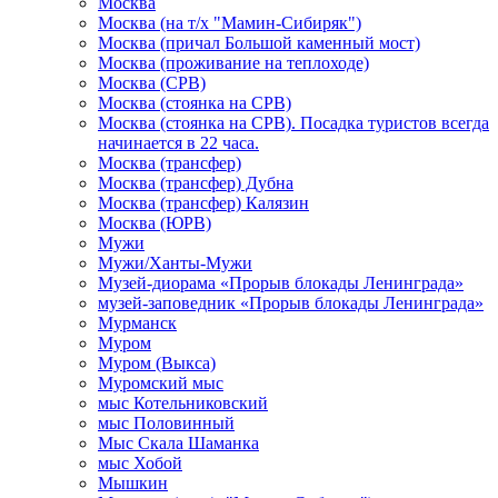
Москва
Москва (на т/х "Мамин-Сибиряк")
Москва (причал Большой каменный мост)
Москва (проживание на теплоходе)
Москва (СРВ)
Москва (стоянка на СРВ)
Москва (стоянка на СРВ). Посадка туристов всегда
начинается в 22 часа.
Москва (трансфер)
Москва (трансфер) Дубна
Москва (трансфер) Калязин
Москва (ЮРВ)
Мужи
Мужи/Ханты-Мужи
Музей-диорама «Прорыв блокады Ленинграда»
музей-заповедник «Прорыв блокады Ленинграда»
Мурманск
Муром
Муром (Выкса)
Муромский мыс
мыс Котельниковский
мыс Половинный
Мыс Скала Шаманка
мыс Хобой
Мышкин