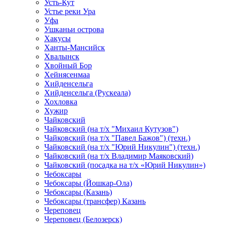
Усть-Кут
Устье реки Ура
Уфа
Ушканьи острова
Хакусы
Ханты-Мансийск
Хвалынск
Хвойный Бор
Хейнясенмаа
Хийденсельга
Хийденсельга (Рускеала)
Хохловка
Хужир
Чайковский
Чайковский (на т/х "Михаил Кутузов")
Чайковский (на т/х "Павел Бажов") (техн.)
Чайковский (на т/х "Юрий Никулин") (техн.)
Чайковский (на т/х Владимир Маяковский)
Чайковский (посадка на т/х «Юрий Никулин»)
Чебоксары
Чебоксары (Йошкар-Ола)
Чебоксары (Казань)
Чебоксары (трансфер) Казань
Череповец
Череповец (Белозерск)