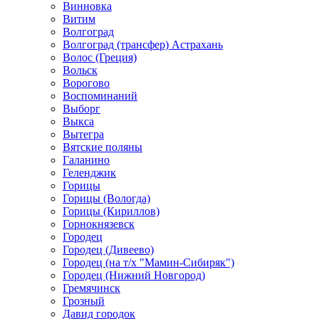
Винновка
Витим
Волгоград
Волгоград (трансфер) Астрахань
Волос (Греция)
Вольск
Ворогово
Воспоминаний
Выборг
Выкса
Вытегра
Вятские поляны
Галанино
Геленджик
Горицы
Горицы (Вологда)
Горицы (Кириллов)
Горнокнязевск
Городец
Городец (Дивеево)
Городец (на т/х "Мамин-Сибиряк")
Городец (Нижний Новгород)
Гремячинск
Грозный
Давид городок