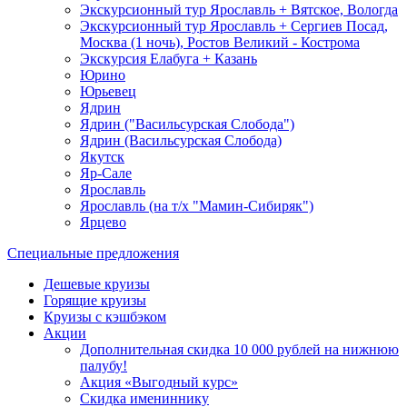
Экскурсионный тур Ярославль + Вятское, Вологда
Экскурсионный тур Ярославль + Сергиев Посад,
Москва (1 ночь), Ростов Великий - Кострома
Экскурсия Елабуга + Казань
Юрино
Юрьевец
Ядрин
Ядрин ("Васильсурская Слобода")
Ядрин (Васильсурская Слобода)
Якутск
Яр-Сале
Ярославль
Ярославль (на т/х "Мамин-Сибиряк")
Ярцево
Специальные предложения
Дешевые круизы
Горящие круизы
Круизы с кэшбэком
Акции
Дополнительная скидка 10 000 рублей на нижнюю
палубу!
Акция «Выгодный курс»
Скидка имениннику