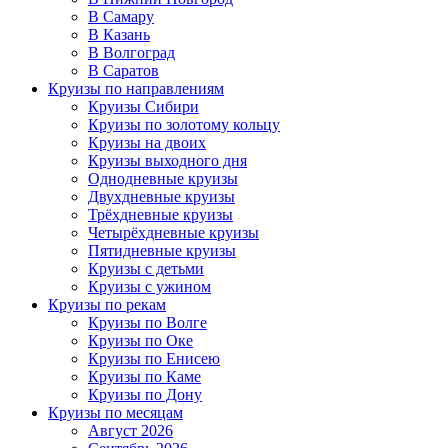
В Самару
В Казань
В Волгоград
В Саратов
Круизы по направлениям
Круизы Сибири
Круизы по золотому кольцу
Круизы на двоих
Круизы выходного дня
Однодневные круизы
Двухдневные круизы
Трёхдневные круизы
Четырёхдневные круизы
Пятидневные круизы
Круизы с детьми
Круизы с ужином
Круизы по рекам
Круизы по Волге
Круизы по Оке
Круизы по Енисею
Круизы по Каме
Круизы по Дону
Круизы по месяцам
Август 2026