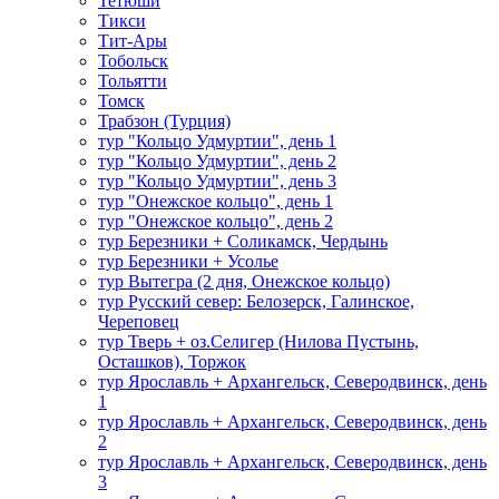
Тетюши
Тикси
Тит-Ары
Тобольск
Тольятти
Томск
Трабзон (Турция)
тур "Кольцо Удмуртии", день 1
тур "Кольцо Удмуртии", день 2
тур "Кольцо Удмуртии", день 3
тур "Онежское кольцо", день 1
тур "Онежское кольцо", день 2
тур Березники + Соликамск, Чердынь
тур Березники + Усолье
тур Вытегра (2 дня, Онежское кольцо)
тур Русский север: Белозерск, Галинское,
Череповец
тур Тверь + оз.Селигер (Нилова Пустынь,
Осташков), Торжок
тур Ярославль + Архангельск, Северодвинск, день
1
тур Ярославль + Архангельск, Северодвинск, день
2
тур Ярославль + Архангельск, Северодвинск, день
3