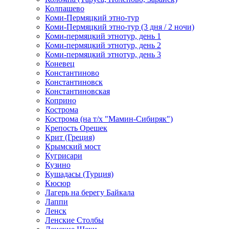
Колпашево
Коми-Пермяцкий этно-тур
Коми-Пермяцкий этно-тур (3 дня / 2 ночи)
Коми-пермяцкий этнотур, день 1
Коми-пермяцкий этнотур, день 2
Коми-пермяцкий этнотур, день 3
Коневец
Константиново
Константиновск
Константиновская
Коприно
Кострома
Кострома (на т/х "Мамин-Сибиряк")
Крепость Орешек
Крит (Греция)
Крымский мост
Кугрисари
Кузино
Кушадасы (Турция)
Кюсюр
Лагерь на берегу Байкала
Лаппи
Ленск
Ленские Столбы