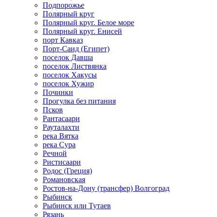
Подпорожье
Полярный круг
Полярный круг. Белое море
Полярный круг. Енисей
порт Кавказ
Порт-Саид (Египет)
поселок Давша
поселок Листвянка
поселок Хакусы
поселок Хужир
Починки
Прогулка без питания
Псков
Рантасаари
Рауталахти
река Вятка
река Сура
Речной
Ристисаари
Родос (Греция)
Романовская
Ростов-на-Дону (трансфер) Волгоград
Рыбинск
Рыбинск или Тутаев
Рязань