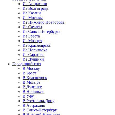
Из Астрахани
Из Волгограда
Из Казани
Из Москвы
Из Нижнего Новгорода
Из Самары
Из Санкт-Петербурга
Из Бреста
Из Мозыря
Из Красноярска
Из Норильска
Из Саратова
Из Дудинки
Город прибытия
В Москву
В Брест
В Красноярск
В Мозырь
В Дудинку
В Норильск
В Уфу
В Ростов-на-Дону
В Астрахань
В Санкт-Петербург
В Нижний Новгород