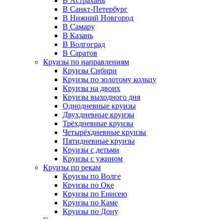
В Астрахань
В Санкт-Петербург
В Нижний Новгород
В Самару
В Казань
В Волгоград
В Саратов
Круизы по направлениям
Круизы Сибири
Круизы по золотому кольцу
Круизы на двоих
Круизы выходного дня
Однодневные круизы
Двухдневные круизы
Трёхдневные круизы
Четырёхдневные круизы
Пятидневные круизы
Круизы с детьми
Круизы с ужином
Круизы по рекам
Круизы по Волге
Круизы по Оке
Круизы по Енисею
Круизы по Каме
Круизы по Дону