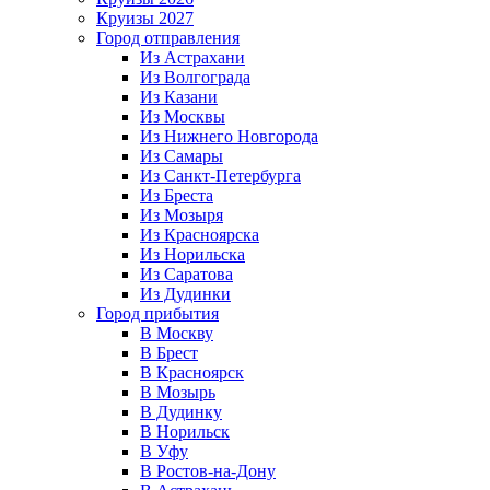
Круизы 2027
Город отправления
Из Астрахани
Из Волгограда
Из Казани
Из Москвы
Из Нижнего Новгорода
Из Самары
Из Санкт-Петербурга
Из Бреста
Из Мозыря
Из Красноярска
Из Норильска
Из Саратова
Из Дудинки
Город прибытия
В Москву
В Брест
В Красноярск
В Мозырь
В Дудинку
В Норильск
В Уфу
В Ростов-на-Дону