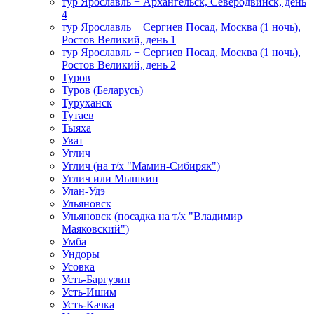
тур Ярославль + Архангельск, Северодвинск, день
4
тур Ярославль + Сергиев Посад, Москва (1 ночь),
Ростов Великий, день 1
тур Ярославль + Сергиев Посад, Москва (1 ночь),
Ростов Великий, день 2
Туров
Туров (Беларусь)
Туруханск
Тутаев
Тыяха
Уват
Углич
Углич (на т/х "Мамин-Сибиряк")
Углич или Мышкин
Улан-Удэ
Ульяновск
Ульяновск (посадка на т/х "Владимир
Маяковский")
Умба
Ундоры
Усовка
Усть-Баргузин
Усть-Ишим
Усть-Качка