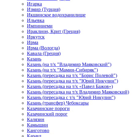
Игарка
Измир (Турция)
Икшинское водохранилище
Ильевка
Импиниеми
Ираклион, Крит (Греция)
Иркутск
Ирма
Ирма (Вологда)
Кавала (Греция)
Казань
Казань (на т/х "Владимир Маяковский")
Казань (на т/х "Мамин-Сибиряк")
Казань (пересадка на т/х "Борис Полевой")
Казань (пересадка на т/х "Юрий Никулин")
Казань (пересадка на т/х «Павел Бажов»)
Казань (пересадка на т/х Владимир Маяковский)
Казань (пересадка с т/х "Юрий Никулин")
Казань (трансфер) Чебоксары
Казачинские пороги
Казачинский порог
Калязин
Камышин
Канготово
Караул