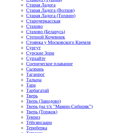
Старая Ладога
Старая Ладога (Волхов)
Старая Ладога (Тихвин)
Старочеркасская
Стахово
Стахово (Беларусь)
Степной Кочевник
Стоянка у Московского Кремля
Сургут
Сурские Зори
Сурхайте
Сценическое плавание
Сызрань
Таганрог
Тальцы
Тара
Тарбагатай
Тверь
Тверь (Завидово)
Тверь (на т/х "Мамин-Сибиряк")
Тверь (Торжок)
Тевриз
Тёйсянсаари
Териберка