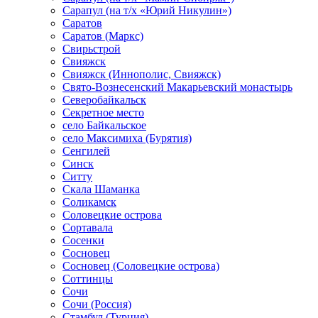
Сарапул (на т/х «Юрий Никулин»)
Саратов
Саратов (Маркс)
Свирьстрой
Свияжск
Свияжск (Иннополис, Свияжск)
Свято-Вознесенский Макарьевский монастырь
Северобайкальск
Секретное место
село Байкальское
село Максимиха (Бурятия)
Сенгилей
Синск
Ситту
Скала Шаманка
Соликамск
Соловецкие острова
Сортавала
Сосенки
Сосновец
Сосновец (Соловецкие острова)
Соттинцы
Сочи
Сочи (Россия)
Стамбул (Турция)