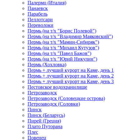
Палермо (Италия)
Панаевск
Парабель
Пеллотсари
Переволоки
Пермь (на т/х "Борис Полевой")
Пермь (на т/х "Владимир Маяковский")
Пермь (на т/х "Мамин-Сибиряк")
Пермь (на т/х "Михаил Кутузов")
Пермь (на т/х "Павел Бажов")
Пермь (на т/х "Юрий Никулин")
Пермь (Хохловка)
Пермь + лучший курорт на Каме, день 1
Пермь + лучший курорт на Каме, день 2
Пермь + лучший курорт на Каме, день 3
Пестовское водохранилище
Петрозаводск
Петрозаводск (Соловецкие острова)
Петрозаводск (Соловки)
Пинск
Пинск (Беларусь)
Пирей (Греция)
Плато Путорана
Плес
Повенец