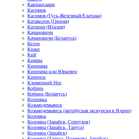
Карпансаари
Касимов
Касимов (Гусь-Железный/Елатьма)
Катаколон (Греция)
Катания (Италия)
Качановичи
Качановичи (Беларусь)
Келло
Кижи
Кий
Кимры
Кинешма
Кинешма или Юрьевец
Киренск
Климецкий Нос
Кобрин
Кобрин (Беларусь)
Козловка
Козьмодемьянск
Козьмодемьянск (автобусная экскурсия в Ядрин)
Коломна
Коломна (Зарайск, Серпухов)
Коломна (Зарайск, Таруса)
Коломна (Зарайск)
Коломна (Таруса, Поленово, Зарайск)