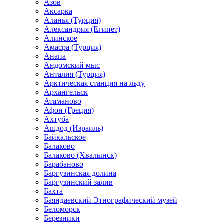
Азов
Аксарка
Аланья (Турция)
Александрия (Египет)
Алинское
Амасра (Турция)
Анапа
Андомский мыс
Анталия (Турция)
Арктическая станция на льду
Архангельск
Атаманово
Афон (Греция)
Ахтуба
Ашдод (Израиль)
Байкальское
Балаково
Балаково (Хвалынск)
Барабаново
Баргузинская долина
Баргузинский залив
Бахта
Баяндаевский Этнографический музей
Беломорск
Березники