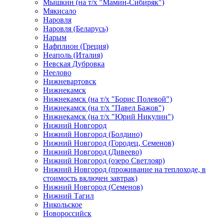
Мышкин (на т/х "Мамин-Сибиряк")
Мякисало
Наровля
Наровля (Беларусь)
Нарым
Нафплион (Греция)
Неаполь (Италия)
Невская Дубровка
Неелово
Нижневартовск
Нижнекамск
Нижнекамск (на т/х "Борис Полевой")
Нижнекамск (на т/х "Павел Бажов")
Нижнекамск (на т/х "Юрий Никулин")
Нижний Новгород
Нижний Новгород (Болдино)
Нижний Новгород (Городец, Семенов)
Нижний Новгород (Дивеево)
Нижний Новгород (озеро Светлояр)
Нижний Новгород (проживание на теплоходе, в
стоимость включен завтрак)
Нижний Новгород (Семенов)
Нижний Тагил
Никольское
Новороссийск