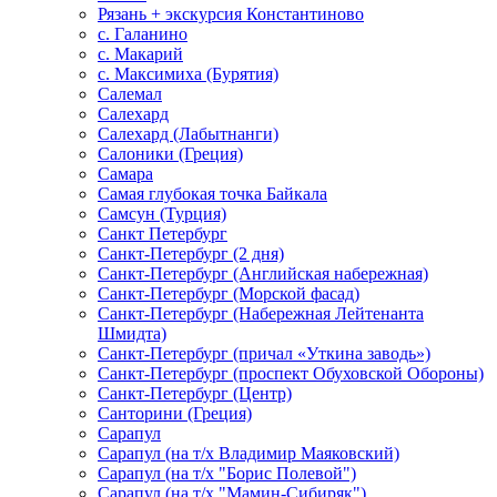
Рязань + экскурсия Константиново
с. Галанино
с. Макарий
с. Максимиха (Бурятия)
Салемал
Салехард
Салехард (Лабытнанги)
Салоники (Греция)
Самара
Самая глубокая точка Байкала
Самсун (Турция)
Санкт Петербург
Санкт-Петербург (2 дня)
Санкт-Петербург (Английская набережная)
Санкт-Петербург (Морской фасад)
Санкт-Петербург (Набережная Лейтенанта
Шмидта)
Санкт-Петербург (причал «Уткина заводь»)
Санкт-Петербург (проспект Обуховской Обороны)
Санкт-Петербург (Центр)
Санторини (Греция)
Сарапул
Сарапул (на т/х Владимир Маяковский)
Сарапул (на т/х "Борис Полевой")
Сарапул (на т/х "Мамин-Сибиряк")