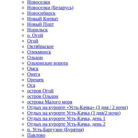
Новоселки
Новоселки (Беларусь)
Новосибирск
Новый Киеват
Новый Порт
Норильск
о. Огой
Огой
Октябрьское
Олекминск
Ольхон
Ольхонские ворота
Омск
Онега
Орешек
Оса
остров Огой
остров Ольхон
острова Малого моря
Отдых на курорте «Усть-Качка» (3 дня / 2 ночи)
Отдых на курорте Усть-Качка (3 дня/2 ночи)
Отдых на курорте Усть-Качка, день 1
Отдых на курорте Усть-Качка, день 2
п. Усть-Баргузин (Бурятия)
Павлово