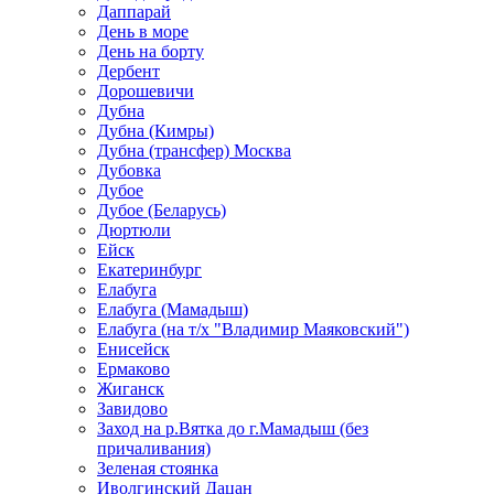
Даппарай
День в море
День на борту
Дербент
Дорошевичи
Дубна
Дубна (Кимры)
Дубна (трансфер) Москва
Дубовка
Дубое
Дубое (Беларусь)
Дюртюли
Ейск
Екатеринбург
Елабуга
Елабуга (Мамадыш)
Елабуга (на т/х "Владимир Маяковский")
Енисейск
Ермаково
Жиганск
Завидово
Заход на р.Вятка до г.Мамадыш (без
причаливания)
Зеленая стоянка
Иволгинский Дацан