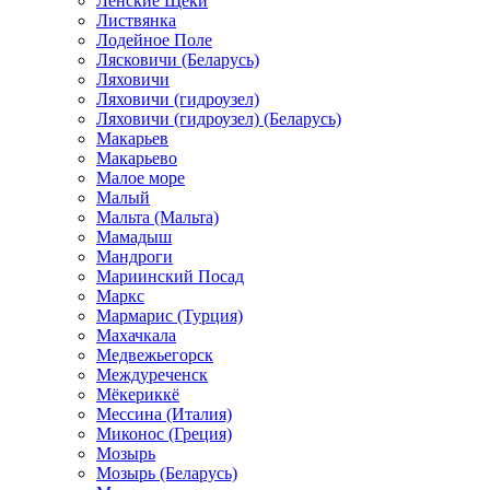
Ленские Щеки
Листвянка
Лодейное Поле
Лясковичи (Беларусь)
Ляховичи
Ляховичи (гидроузел)
Ляховичи (гидроузел) (Беларусь)
Макарьев
Макарьево
Малое море
Малый
Мальта (Мальта)
Мамадыш
Мандроги
Мариинский Посад
Маркс
Мармарис (Турция)
Махачкала
Медвежьегорск
Междуреченск
Мёкериккё
Мессина (Италия)
Миконос (Греция)
Мозырь
Мозырь (Беларусь)