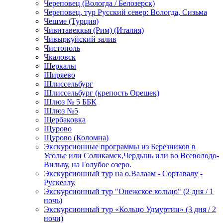
Череповец (Вологда / Белозерск)
Череповец, тур Русский север: Вологда, Сизьма
Чешме (Турция)
Чивитавеккья (Рим) (Италия)
Чивыркуйский залив
Чистополь
Чкаловск
Шеркалы
Ширяево
Шлиссельбург
Шлиссельбург (крепость Орешек)
Шлюз № 5 ББК
Шлюз №5
Щербаковка
Щурово
Щурово (Коломна)
Экскурсионные программы из Березников в
Усолье или Соликамск,Чердынь или во Всеволодо-
Вильву, на Голубое озеро.
Экскурсионный тур на о.Валаам - Сортавалу -
Рускеалу.
Экскурсионный тур "Онежское кольцо" (2 дня / 1
ночь)
Экскурсионный тур «Кольцо Удмуртии» (3 дня / 2
ночи)