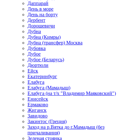
Даппарай
День в море
День на борту
Дербент
Дорошевичи
Дубна
Дубна (Кимры)
Дубна (трансфер) Москва
Дубовка
Дубое
Дубое (Беларусь)
Дюртюли
Ейск
Екатеринбург
Елабуга
Елабуга (Мамадыш)
Елабуга (на т/х "Владимир Маяковский")
Енисейск
Ермаково
Жиганск
Завидово
Закинтос (Греция)
Заход на р.Вятка до г.Мамадыш (без
причаливания)
Зеленая стоянка