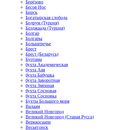
Берёзово
Бесов Нос
Бирск
Богатырская слобода
Бодрум (Турция)
Бозджаада (Турция)
Болгар
Болгары
Большеречье
Брест
Брест (Беларусь)
Буотама
бухта Академическая
бухта Аяя
бухта Бабушка
бухта Заворотная
бухта Змеиная
бухта Сосновая
бухта Сосновка
Бухты Большого моря
Валаам
Великий Новгород
Великий Новгород (Старая Русса)
Верккосаари
Весьегонск