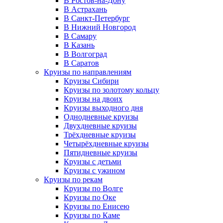
В Ростов-на-Дону
В Астрахань
В Санкт-Петербург
В Нижний Новгород
В Самару
В Казань
В Волгоград
В Саратов
Круизы по направлениям
Круизы Сибири
Круизы по золотому кольцу
Круизы на двоих
Круизы выходного дня
Однодневные круизы
Двухдневные круизы
Трёхдневные круизы
Четырёхдневные круизы
Пятидневные круизы
Круизы с детьми
Круизы с ужином
Круизы по рекам
Круизы по Волге
Круизы по Оке
Круизы по Енисею
Круизы по Каме