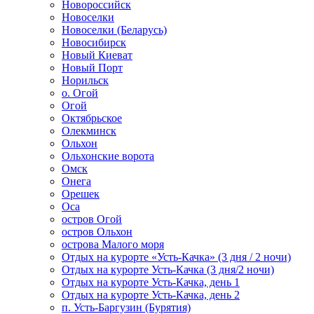
Новороссийск
Новоселки
Новоселки (Беларусь)
Новосибирск
Новый Киеват
Новый Порт
Норильск
о. Огой
Огой
Октябрьское
Олекминск
Ольхон
Ольхонские ворота
Омск
Онега
Орешек
Оса
остров Огой
остров Ольхон
острова Малого моря
Отдых на курорте «Усть-Качка» (3 дня / 2 ночи)
Отдых на курорте Усть-Качка (3 дня/2 ночи)
Отдых на курорте Усть-Качка, день 1
Отдых на курорте Усть-Качка, день 2
п. Усть-Баргузин (Бурятия)