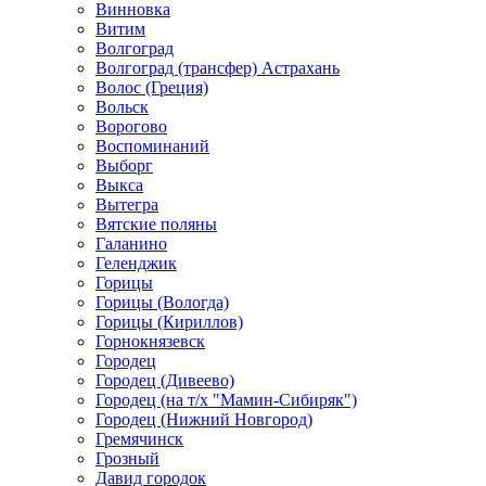
Винновка
Витим
Волгоград
Волгоград (трансфер) Астрахань
Волос (Греция)
Вольск
Ворогово
Воспоминаний
Выборг
Выкса
Вытегра
Вятские поляны
Галанино
Геленджик
Горицы
Горицы (Вологда)
Горицы (Кириллов)
Горнокнязевск
Городец
Городец (Дивеево)
Городец (на т/х "Мамин-Сибиряк")
Городец (Нижний Новгород)
Гремячинск
Грозный
Давид городок