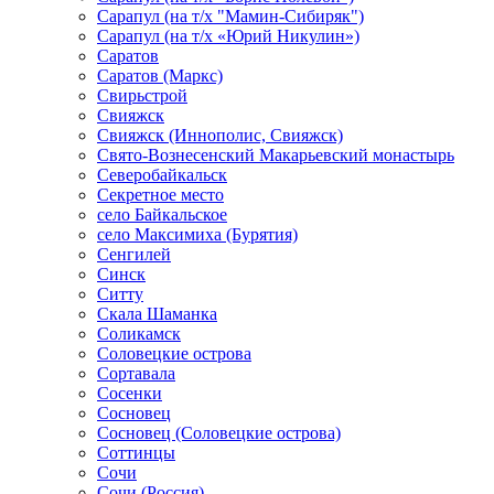
Сарапул (на т/х "Мамин-Сибиряк")
Сарапул (на т/х «Юрий Никулин»)
Саратов
Саратов (Маркс)
Свирьстрой
Свияжск
Свияжск (Иннополис, Свияжск)
Свято-Вознесенский Макарьевский монастырь
Северобайкальск
Секретное место
село Байкальское
село Максимиха (Бурятия)
Сенгилей
Синск
Ситту
Скала Шаманка
Соликамск
Соловецкие острова
Сортавала
Сосенки
Сосновец
Сосновец (Соловецкие острова)
Соттинцы
Сочи
Сочи (Россия)