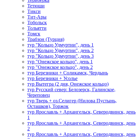
Териберка
Тетюши
Тикси
Тит-Ары
Тобольск
Тольятти
Томск
Трабзон (Турция)
тур "Кольцо Удмуртии", день 1
тур "Кольцо Удмуртии", день 2
тур "Кольцо Удмуртии", день 3
тур "Онежское кольцо", день 1
тур "Онежское кольцо", день 2
тур Березники + Соликамск, Чердынь
тур Березники + Усолье
тур Вытегра (2 дня, Онежское кольцо)
тур Русский север: Белозерск, Галинское,
Череповец
тур Тверь + оз.Селигер (Нилова Пустынь,
Осташков), Торжок
тур Ярославль + Архангельск, Северодвинск, день
1
тур Ярославль + Архангельск, Северодвинск, день
2
тур Ярославль + Архангельск, Северодвинск, день