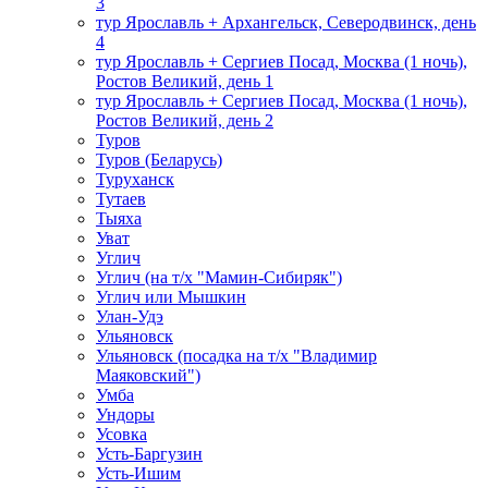
3
тур Ярославль + Архангельск, Северодвинск, день
4
тур Ярославль + Сергиев Посад, Москва (1 ночь),
Ростов Великий, день 1
тур Ярославль + Сергиев Посад, Москва (1 ночь),
Ростов Великий, день 2
Туров
Туров (Беларусь)
Туруханск
Тутаев
Тыяха
Уват
Углич
Углич (на т/х "Мамин-Сибиряк")
Углич или Мышкин
Улан-Удэ
Ульяновск
Ульяновск (посадка на т/х "Владимир
Маяковский")
Умба
Ундоры
Усовка
Усть-Баргузин
Усть-Ишим