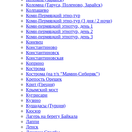
Коломна (Таруса, Поленово, Зарайск)
Колпашево
Коми-Пермяцкий этно-тур
Коми-Пермяцкий этно-тур (3 дня / 2 ночи)
Коми-пермяцкий этнотур, день 1
Коми-пермяцкий этнотур, день 2
Коми-пермяцкий этнотур, день 3
Коневец
Константиново
Константиновск
Константиновская
Коприно
Кострома
Кострома (на т/х "Мамин-Сибиряк")
Крепость Орешек
Крит (Греция)
Крымский мост
Кугрисари
Кузино
Кушадасы (Турция)
Кюсюр
Лагерь на берегу Байкала
Лаппи
Ленск