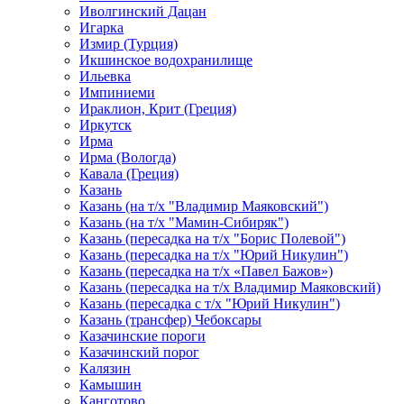
Иволгинский Дацан
Игарка
Измир (Турция)
Икшинское водохранилище
Ильевка
Импиниеми
Ираклион, Крит (Греция)
Иркутск
Ирма
Ирма (Вологда)
Кавала (Греция)
Казань
Казань (на т/х "Владимир Маяковский")
Казань (на т/х "Мамин-Сибиряк")
Казань (пересадка на т/х "Борис Полевой")
Казань (пересадка на т/х "Юрий Никулин")
Казань (пересадка на т/х «Павел Бажов»)
Казань (пересадка на т/х Владимир Маяковский)
Казань (пересадка с т/х "Юрий Никулин")
Казань (трансфер) Чебоксары
Казачинские пороги
Казачинский порог
Калязин
Камышин
Канготово