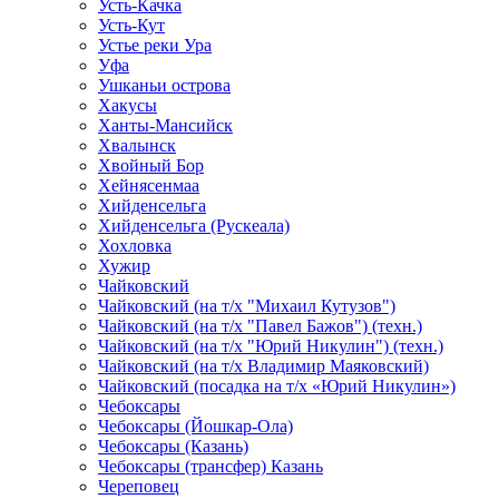
Усть-Качка
Усть-Кут
Устье реки Ура
Уфа
Ушканьи острова
Хакусы
Ханты-Мансийск
Хвалынск
Хвойный Бор
Хейнясенмаа
Хийденсельга
Хийденсельга (Рускеала)
Хохловка
Хужир
Чайковский
Чайковский (на т/х "Михаил Кутузов")
Чайковский (на т/х "Павел Бажов") (техн.)
Чайковский (на т/х "Юрий Никулин") (техн.)
Чайковский (на т/х Владимир Маяковский)
Чайковский (посадка на т/х «Юрий Никулин»)
Чебоксары
Чебоксары (Йошкар-Ола)
Чебоксары (Казань)
Чебоксары (трансфер) Казань
Череповец