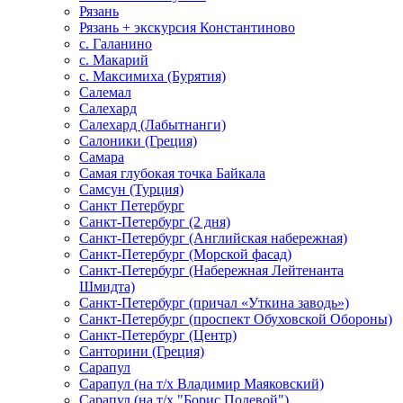
Рязань
Рязань + экскурсия Константиново
с. Галанино
с. Макарий
с. Максимиха (Бурятия)
Салемал
Салехард
Салехард (Лабытнанги)
Салоники (Греция)
Самара
Самая глубокая точка Байкала
Самсун (Турция)
Санкт Петербург
Санкт-Петербург (2 дня)
Санкт-Петербург (Английская набережная)
Санкт-Петербург (Морской фасад)
Санкт-Петербург (Набережная Лейтенанта
Шмидта)
Санкт-Петербург (причал «Уткина заводь»)
Санкт-Петербург (проспект Обуховской Обороны)
Санкт-Петербург (Центр)
Санторини (Греция)
Сарапул
Сарапул (на т/х Владимир Маяковский)
Сарапул (на т/х "Борис Полевой")