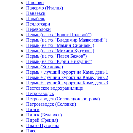
Павлово
Палермо (Италия)
Панаевск
Парабель
Пеллотсари
Переволоки
Пермь (на т/х "Борис Полевой")
Пермь (на т/х "Владимир Маяковский")
Пермь (на т/х "Мамин-Сибиряк")
Пермь (на т/х "Михаил Кутузов")
Пермь (на т/х "Павел Бажов")
Пермь (на т/х "Юрий Никулин")
Пермь (Хохловка)
Пермь + лучший курорт на Каме, день 1
Пермь + лучший курорт на Каме, день 2
Пермь + лучший курорт на Каме, день 3
Пестовское водохранилище
Петрозаводск
Петрозаводск (Соловецкие острова)
Петрозаводск (Соловки)
Пинск
Пинск (Беларусь)
Пирей (Греция)
Плато Путорана
Плес