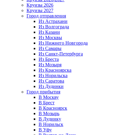
Круизы 2026
Круизы 2027
Город отправления
Из Астрахани
Из Волгограда
Из Казани
Из Москвы
Из Нижнего Новгорода
Из Самары
Из Санкт-Петербурга
Из Бреста
Из Мозыря
Из Красноярска
Из Норильска
Из Саратова
Из Дудинки
Город прибытия
В Москву
В Брест
В Красноярск
В Мозырь
В Дудинку
В Норильск
В Уфу