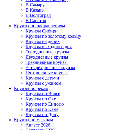
В Самару
В Казань
В Волгоград
В Саратов
Круизы по направлениям
Круизы Сибири
Круизы по золотому кольцу
Круизы на двоих
Круизы выходного дня
Однодневные круизы
Двухдневные круизы
Трёхдневные круизы
Четырёхдневные круизы
Пятидневные круизы
Круизы с детьми
Круизы с ужином
Круизы по рекам
Круизы по Волге
Круизы по Оке
Круизы по Енисею
Круизы по Каме
Круизы по Дону
Круизы по месяцам
Август 2026