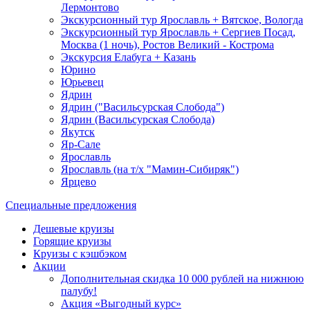
Лермонтово
Экскурсионный тур Ярославль + Вятское, Вологда
Экскурсионный тур Ярославль + Сергиев Посад,
Москва (1 ночь), Ростов Великий - Кострома
Экскурсия Елабуга + Казань
Юрино
Юрьевец
Ядрин
Ядрин ("Васильсурская Слобода")
Ядрин (Васильсурская Слобода)
Якутск
Яр-Сале
Ярославль
Ярославль (на т/х "Мамин-Сибиряк")
Ярцево
Специальные предложения
Дешевые круизы
Горящие круизы
Круизы с кэшбэком
Акции
Дополнительная скидка 10 000 рублей на нижнюю
палубу!
Акция «Выгодный курс»