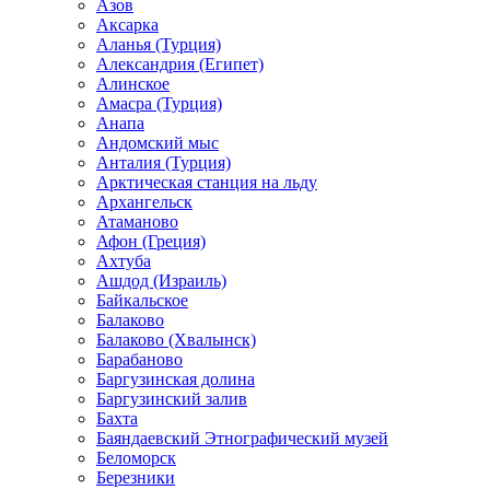
Азов
Аксарка
Аланья (Турция)
Александрия (Египет)
Алинское
Амасра (Турция)
Анапа
Андомский мыс
Анталия (Турция)
Арктическая станция на льду
Архангельск
Атаманово
Афон (Греция)
Ахтуба
Ашдод (Израиль)
Байкальское
Балаково
Балаково (Хвалынск)
Барабаново
Баргузинская долина
Баргузинский залив
Бахта
Баяндаевский Этнографический музей
Беломорск
Березники