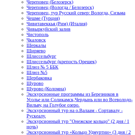
Череповец (Белозерск)
Череповец (Вологда / Белозерск)
Череповец, тур Русский север: Вологда, Сизьма
Чешме (Турция)
Чивитавеккья (Рим) (Италия)
Чивыркуйский залив
Чистополь
Чкаловск
Шеркалы
Ширяево
Шлиссельбург
Шлиссельбург (крепость Орешек)
Шлюз № 5 ББК
Шлюз №5
Щербаковка
Щурово
Щурово (Коломна)
Экскурсионные программы из Березников в
Усолье или Соликамск,Чердынь или во Всеволодо-
Вильву, на Голубое озеро.
Экскурсионный тур на о.Валаам - Сортавалу -
Рускеалу.
Экскурсионный тур "Онежское кольцо" (2 дня / 1
ночь)
Экскурсионный тур «Кольцо Удмуртии» (3 дня / 2