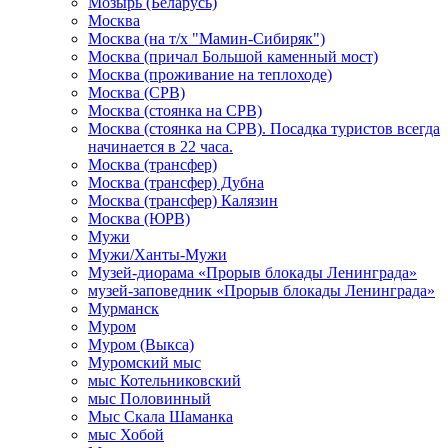
Мозырь (Беларусь)
Москва
Москва (на т/х "Мамин-Сибиряк")
Москва (причал Большой каменный мост)
Москва (проживание на теплоходе)
Москва (СРВ)
Москва (стоянка на СРВ)
Москва (стоянка на СРВ). Посадка туристов всегда
начинается в 22 часа.
Москва (трансфер)
Москва (трансфер) Дубна
Москва (трансфер) Калязин
Москва (ЮРВ)
Мужи
Мужи/Ханты-Мужи
Музей-диорама «Прорыв блокады Ленинграда»
музей-заповедник «Прорыв блокады Ленинграда»
Мурманск
Муром
Муром (Выкса)
Муромский мыс
мыс Котельниковский
мыс Половинный
Мыс Скала Шаманка
мыс Хобой