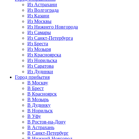
Из Астрахани
Из Волгограда
Из Казани
Из Москвы
Из Нижнего Новгорода
Из Самары
Из Санкт-Петербурга
Из Бреста
Из Мозыря
Из Красноярска
Из Норильска
Из Саратова
Из Дудинки
Город прибытия
В Москву
В Брест
В Красноярск
В Мозырь
В Дудинку
В Норильск
В Уфу
В Ростов-на-Дону
В Астрахань
В Санкт-Петербург
В Нижний Новгород