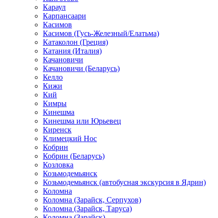
Караул
Карпансаари
Касимов
Касимов (Гусь-Железный/Елатьма)
Катаколон (Греция)
Катания (Италия)
Качановичи
Качановичи (Беларусь)
Келло
Кижи
Кий
Кимры
Кинешма
Кинешма или Юрьевец
Киренск
Климецкий Нос
Кобрин
Кобрин (Беларусь)
Козловка
Козьмодемьянск
Козьмодемьянск (автобусная экскурсия в Ядрин)
Коломна
Коломна (Зарайск, Серпухов)
Коломна (Зарайск, Таруса)
Коломна (Зарайск)