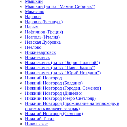
Мышкин
Мышкин (на т/х "Мамин-Сибиряк")
Мякисало
Наровля
Наровля (Беларусь)
Нарым
Нафплион (Греция)
Неаполь (Италия)
Невская Дубровка
Неелово
Нижневартовск
Нижнекамск
Нижнекамск (на т/х "Борис Полевой")
Нижнекамск (на т/х "Павел Бажов")
Нижнекамск (на т/х "Юрий Никулин")
Нижний Новгород
Нижний Новгород (Болдино)
Нижний Новгород (Городец, Семенов)
Нижний Новгород (Дивеево)
Нижний Новгород (озеро Светлояр)
Нижний Новгород (проживание на теплоходе, в
стоимость включен завтрак)
Нижний Новгород (Семенов)
Нижний Тагил
Никольское