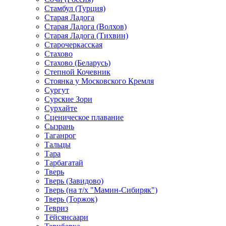
Стамбул (Турция)
Старая Ладога
Старая Ладога (Волхов)
Старая Ладога (Тихвин)
Старочеркасская
Стахово
Стахово (Беларусь)
Степной Кочевник
Стоянка у Московского Кремля
Сургут
Сурские Зори
Сурхайте
Сценическое плавание
Сызрань
Таганрог
Тальцы
Тара
Тарбагатай
Тверь
Тверь (Завидово)
Тверь (на т/х "Мамин-Сибиряк")
Тверь (Торжок)
Тевриз
Тёйсянсаари