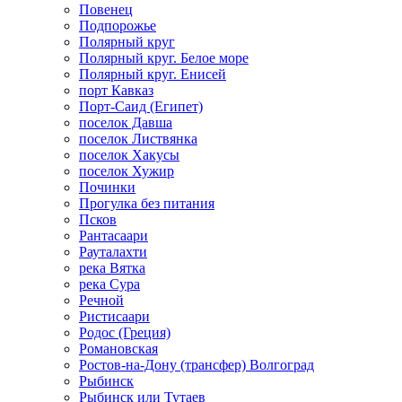
Повенец
Подпорожье
Полярный круг
Полярный круг. Белое море
Полярный круг. Енисей
порт Кавказ
Порт-Саид (Египет)
поселок Давша
поселок Листвянка
поселок Хакусы
поселок Хужир
Починки
Прогулка без питания
Псков
Рантасаари
Рауталахти
река Вятка
река Сура
Речной
Ристисаари
Родос (Греция)
Романовская
Ростов-на-Дону (трансфер) Волгоград
Рыбинск
Рыбинск или Тутаев