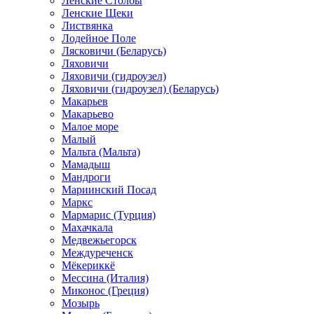
Ленские Столбы
Ленские Щеки
Листвянка
Лодейное Поле
Лясковичи (Беларусь)
Ляховичи
Ляховичи (гидроузел)
Ляховичи (гидроузел) (Беларусь)
Макарьев
Макарьево
Малое море
Малый
Мальта (Мальта)
Мамадыш
Мандроги
Мариинский Посад
Маркс
Мармарис (Турция)
Махачкала
Медвежьегорск
Междуреченск
Мёкериккё
Мессина (Италия)
Миконос (Греция)
Мозырь